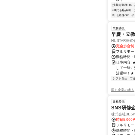
扶養内勤務OK
60代も応募可
即日勤務OK
平
業務委託
早慶・立教
HUSTAR株式
完全歩合制
フルリモー
勤務時間・曜
仕事内容:
して一緒に
活躍中！★
シフト自由
フ
同じ企業の求人
業務委託
SNS研修
株式会社BES
時給5,000
フルリモー
勤務時間・