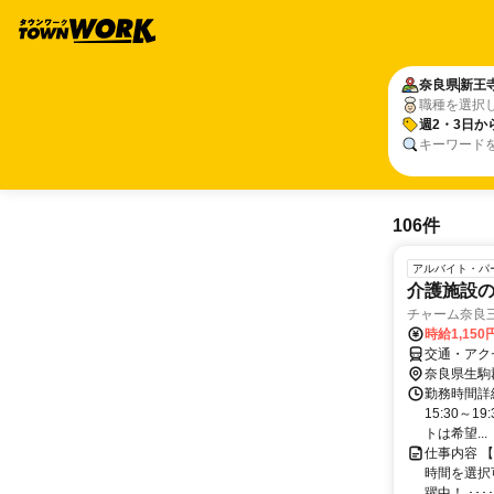
奈良県
新王
職種を選択
週2・3日か
キーワード
106件
アルバイト・パ
介護施設
チャーム奈良三郷
時給1,150
交通・アク
奈良県生駒
勤務時間詳細 
15:30～
トは希望...
仕事内容 
時間を選択
躍中！ ･･････