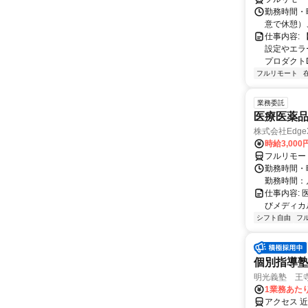
勤務時間・曜
意で休憩）
仕事内容:
設定やエラ
プロダクトDB
フルリモート
業務委託
医療医薬
株式会社Edge
時給3,00
フルリモー
勤務時間・
勤務時間：
仕事内容:
びメディカル
シフト自由
フ
個別指導
明光義塾 王寺教
1業務あたり
アクセス 