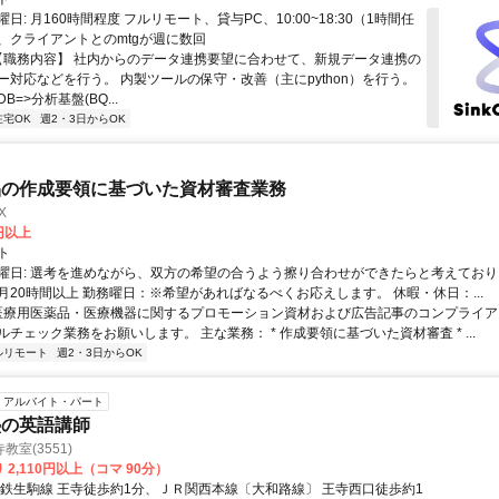
日: 月160時間程度 フルリモート、貸与PC、10:00~18:30（1時間任
、クライアントとのmtgが週に数回
 【職務内容】 社内からのデータ連携要望に合わせて、新規データ連携の
ー対応などを行う。 内製ツールの保守・改善（主にpython）を行う。
=>分析基盤(BQ...
在宅OK
週2・3日からOK
品の作成要領に基づいた資材審査業務
X
0円以上
ト
曜日: 選考を進めながら、双方の希望の合うよう擦り合わせができたらと考えており
月20時間以上 勤務曜日：※希望があればなるべくお応えします。 休暇・休日：...
 医療用医薬品・医療機器に関するプロモーション資材および広告記事のコンプライアン
チェック業務をお願いします。 主な業務： * 作成要領に基づいた資材審査 * ...
ルリモート
週2・3日からOK
アルバイト・パート
塾の英語講師
室(3551)
 2,110円以上（コマ 90分）
近鉄生駒線 王寺徒歩約1分、ＪＲ関西本線〔大和路線〕 王寺西口徒歩約1