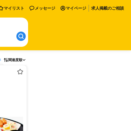
マイリスト
メッセージ
マイページ
求人掲載のご相談
存
関連度順