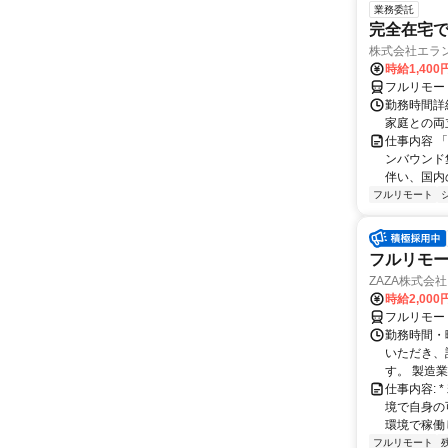
業務委託
完全在宅
株式会社エラ
時給1,400
フルリモー
勤務時間詳細
家庭との両
仕事内容 
ンバウンド
伴い、国内
フルリモート
フルリモー
ZAZA株式会社
時給2,000
フルリモー
勤務時間・
いただき、
す。 製造
仕事内容:
境で自身の
環境で稼働し
フルリモート