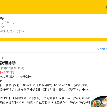
寺駅
してください
らOK
を選択してください
条件保
ート
の調理補助
(株式会社Libra)
円～1,300円
セス 王寺駅より徒歩12分
郡
【朝食/早朝】6:00～9:30 【昼食/午前】10:00～14:00 【夕食/夕方】
19:30 ◆朝食入れる方歓迎 ◆週2日～OK！時間・日数ご相談下さい ◆シフ
【POINT】 ★調理スキル不要◎とっても簡単！ ★朝・昼・夕から希望の
可能 ★週2日～ＯＫ！時間・日数応相談 ★未経験OK！30代～40代が活
･･･････...