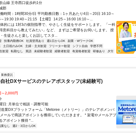
歌山線 王寺西口徒歩約1分
城郡
働時間：1時間30分/日 平均勤務日数：1ヶ月あたり4日～20日 16:10～
55～19:30 19:40～21:15 【土曜】 14:25～16:00 16:10～...
具体的には 1対3の個別指導で、やさしく生徒をサポートします。 「一科
得意科目から教えてみたい」など、 まずはご希望をお伺いします。 授
・生徒さんと楽しくお話してスタ...
迎
扶養内勤務OK
社員登用あり
週1日からOK
副業・WワークOK
K
土日祝のみOK
主婦・主夫歓迎
フリーター歓迎
シフト自由
学歴不問
生歓迎
転勤なし
英語
未経験者歓迎
経験者歓迎
有資格者歓迎
研修あり
夕方
業務委託
自社DXサービスのテレアポスタッフ(未経験可)
円～2,000円
ト
曜日: 月単位で相談・調整可能
製造業DXプラットフォーム「Metoree（メトリー）」のテレアポメンバ
やメールで商談アポイントを獲得していただきます。 * 架電やメールアプ
アポイント獲得 *...
残業なし
週2・3日からOK