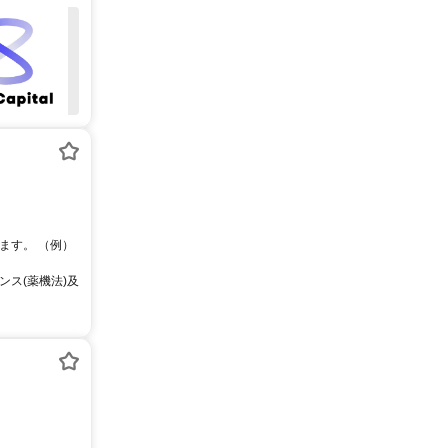
ます。 （例）
ス(薬機法)及