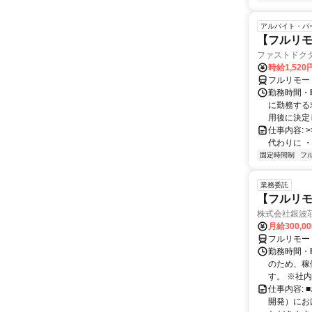
アルバイト・パ
【フルリモ
ファストドク
時給1,52
フルリモー
勤務時間・
に勤務する
用後に決定し
仕事内容: >>
代わりに ・
固定時間制
フ
業務委託
【フルリモ
株式会社銀波
月給300,0
フルリモー
勤務時間・曜
のため、稼
す。 ※社内
仕事内容:
開発）にお