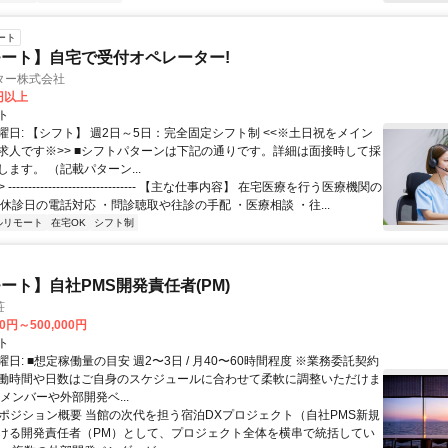
ート
ート】自宅で受付オペレーター!
ター株式会社
0円以上
ト
曜日: 【シフト】 週2日～5日：完全固定シフト制 <<※土日祝をメイン
求人です※>> ■シフトパターンは下記の通りです。詳細は面接時して採
ます。 （記載パターン...
 -------------------------------- 【主な仕事内容】 在宅医療を行う医療機関の
休診日の電話対応 ・問診聴取や往診の手配 ・医療相談 ・往...
ルリモート
在宅OK
シフト制
ート】自社PMS開発責任者(PM)
荘
00円～500,000円
ト
日: ■想定稼働量の目安 週2〜3日 / 月40〜60時間程度 ※業務委託契約
働時間や日数はご自身のスケジュールに合わせて柔軟に調整いただけま
メンバーや外部開発ベ...
 ■ポジション概要 当館の次代を担う宿泊DXプロジェクト（自社PMS新規
ける開発責任者（PM）として、プロジェクト全体を横串で統括してい