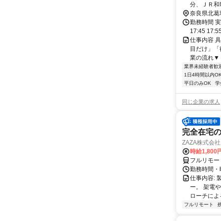
分、ＪＲ和
奈良県北葛
勤務時間 実
17:45 17:
仕事内容 
目だけ」「
業の流れ▼ 
業界未経験者歓
1日4時間以内O
平日のみOK
学
同じ企業の求人
完全在宅の
ZAZA株式会社
時給1,800
フルリモー
勤務時間・
仕事内容: 
ー。 架電
ローチによる
フルリモート