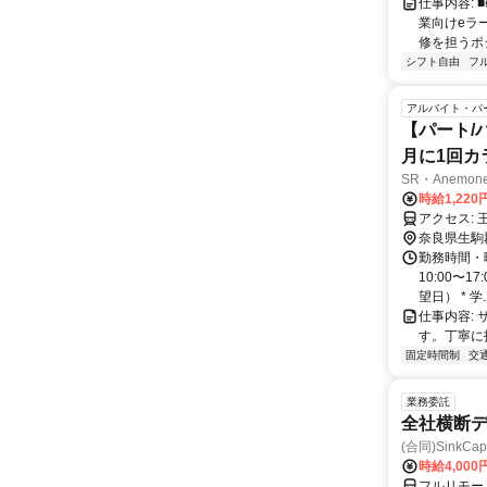
仕事内容:
業向けeラ
修を担うポ
シフト自由
フ
アルバイト・パ
【パート/バ
月に1回カ
SR・Anemon
時給1,220
ア
奈良県生駒
勤務時間・
10:00〜1
望日） * 学..
仕事内容:
す。丁寧に
固定時間制
交
業務委託
全社横断
(合同)SinkCapi
時給4,000
フルリモー