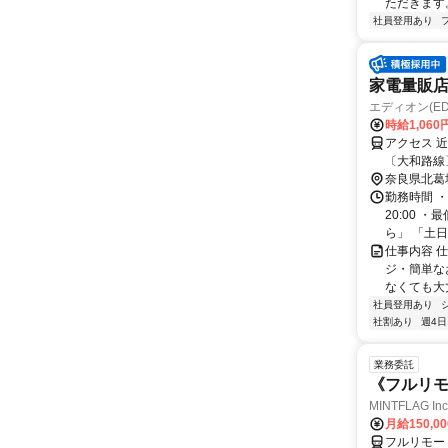
ただきます。
社員登用あり
家電量販
エディオン(E
時給1,060
アクセス 
〔大和路線
奈良県北葛
勤務時間 ・
20:00
ら」 「土日
仕事内容 
ジ・簡単な
なくても大
社員登用あり
社割あり
週4日
業務委託
《フルリモ
MINTFLAG 
月給150,0
フルリモー