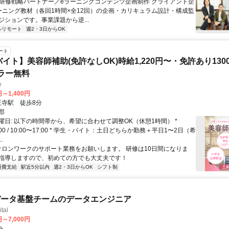
 ■研修戦略パートナー／eラーニングコンテンツ企画制作 クライアント企
ーニング教材（各回1時間×全12回）の企画・カリキュラム設計・構成監
ジションです。事業課題から逆...
ルリモート
週2・3日からOK
ート
イト】美容師補助(免許なしOK)時給1,220円〜・免許あり1300
ラー無料
e
円～1,400円
クセス: 王寺駅 徒歩8分
郡
曜日: 以下の時間帯から、希望に合わせて調整OK（休憩1時間） *
7:00 / 10:00〜17:00 * 学生・バイト：土日どちらか勤務＋平日1〜2日（希
.
 サロンワークのサポート業務をお願いします。 研修は10日間になりま
指導しますので、初めての方でも大丈夫です！
通費支給
駅近5分以内
週2・3日からOK
シフト制
データ基盤チームのデータエンジニア
tal
円～7,000円
ト