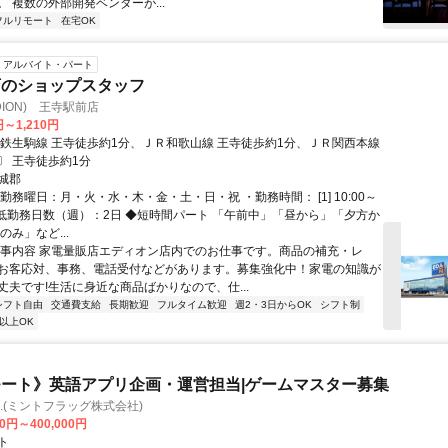
 複数の外部開発ベンダーが...
フルリモート
在宅OK
アルバイト・パート
店のショップスタッフ
DION) 王寺駅前店
円～1,210円
近鉄生駒線 王寺徒歩約1分、ＪＲ和歌山線 王寺徒歩約1分、ＪＲ関西本線
〕 王寺徒歩約1分
城郡
勤務曜日：月・火・水・木・金・土・日・祝 ・勤務時間： [1] 10:00～
 ・最低勤務日数（週）：2日 ◆短時間パート 「午前中」「昼から」「夕方か
のみ」など...
仕事内容 家電量販店エディオン店内でのお仕事です。商品の補充・レ
お客応対、事務、電話受付などがあります。募集強化中！家電の知識が
丈夫です!生活に身近な商品ばかりなので、仕...
シフト自由
交通費支給
長期歓迎
フルタイム歓迎
週2・3日からOK
シフト制
以上OK
ート》英語アプリ企画・運営担当|ゲームマスター募集
Inc.(ミントフラッグ株式会社)
00円～400,000円
ト