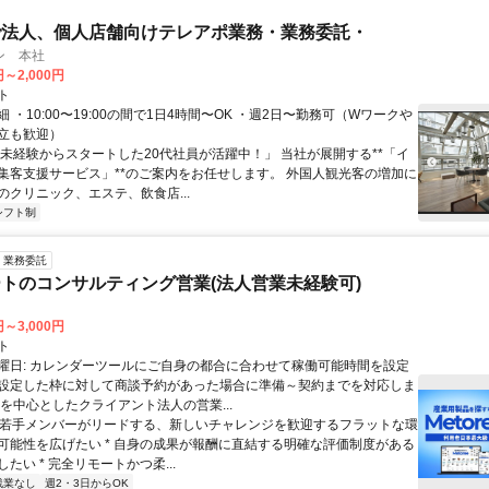
で法人、個人店舗向けテレアポ業務・業務委託・
ン 本社
円～2,000円
ト
 ・10:00〜19:00の間で1日4時間〜OK ・週2日〜勤務可（Wワークや
立も歓迎）
「未経験からスタートした20代社員が活躍中！」 当社が展開する**「イ
集客支援サービス」**のご案内をお任せします。 外国人観光客の増加に
のクリニック、エステ、飲食店...
シフト制
業務委託
トのコンサルティング営業(法人営業未経験可)
円～3,000円
ト
曜日: カレンダーツールにご自身の都合に合わせて稼働可能時間を設定
設定した枠に対して商談予約があった場合に準備～契約までを対応しま
業を中心としたクライアント法人の営業...
 * 若手メンバーがリードする、新しいチャレンジを歓迎するフラットな環
可能性を広げたい * 自身の成果が報酬に直結する明確な評価制度がある
たい * 完全リモートかつ柔...
残業なし
週2・3日からOK