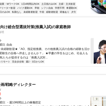
副業・WワークOK
1日4時間以内OK
土日祝のみOK
主婦・主夫歓迎
フリーター歓迎
バイク通勤OK
早朝
シフト自由
学歴不問
車通勤OK
日のみOK
転勤なし
未経験者歓迎
午前
経験者歓迎
研修あり
夕方
向け総合型選抜対策(推薦入試)の家庭教師
会社
ト
日: 自由
 ★未経験歓迎★「AO、指定校推薦、その他推薦入試の合格の経験を活か
受験生の合格へ伴走しませんか？」 ★早慶の学生をはじめ、社会人も
 私たちが提供するのは「推薦入試対...
ルリモート
完全歩合制
週2・3日からOK
企画/戦略ディレクター
W
円
ト
曜日: ・週10時間以上の稼働想定