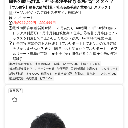
顧客の給与計算・社会保険手続き業務代行スタッフ
【フル在宅】顧客の給与計算・社会保険手続き業務代行スタッフ！
パーソルビジネスプロセスデザイン株式会社
フルリモート
月給210,000円～289,900円
勤務時間詳細 総労働時間：1ヶ月あたり160時間 ・1日8時間勤務(フ
レックス利用可) ※月末月初は繁忙期！仕事が落ち着く月半ばはフレ
ックスを利用して早上がりが可能◎ ・残業10～20時間程度 ※顧...
仕事内容 主婦の方も大歓迎！【フルリモート】であなたの労務経験
を活かしませんか？ ★採用選考～入社初日からフルリモート！ ★フ
ルリモート勤務が可能！ ★主婦（夫）世代が多く在籍 ★労務の実務
経験(1...
業界未経験者歓迎
社員登用あり
副業・WワークOK
主婦・主夫歓迎
資格取得支援あり
フリーター歓迎
学歴不問
固定時間制
転勤なし
フルリモート
経験者歓迎
ネイルOK
残業なし
有資格者歓迎
在宅OK
賞与あり
ブランクOK
交通費支給
長期歓迎
ピアスOK
業務委託