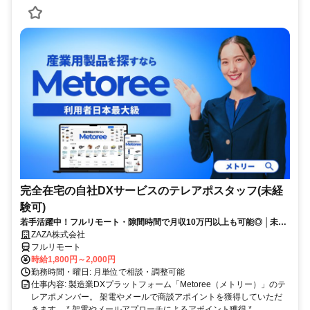
完全在宅の自社DXサービスのテレアポスタッフ(未経
験可)
若手活躍中！フルリモート・隙間時間で月収10万円以上も可能◎ │未経
験からインサイドセールスに挑戦
ZAZA株式会社
フルリモート
時給1,800円～2,000円
勤務時間・曜日: 月単位で相談・調整可能
仕事内容: 製造業DXプラットフォーム「Metoree（メトリー）」のテ
レアポメンバー。 架電やメールで商談アポイントを獲得していただ
きます。 * 架電やメールアプローチによるアポイント獲得 *...