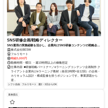
SNS研修企画/戦略ディレクター
SNS運用の実務経験を活かし、企業向けSNS研修コンテンツの戦略企
画・カリキュラム設計・監修を担う上流ポジションです。
株式会社BESW
フルリモート
時給5,000円
勤務時間・曜日: ・週10時間以上の稼働想定
仕事内容: ■研修戦略パートナー／eラーニングコンテンツ企画制作 ク
ライアント企業向けeラーニング教材（各回1時間×全12回）の企画・
カリキュラム設計・構成監修を担うポジションです。事業課題から
逆...
シフト自由
フルリモート
週2・3日からOK
業務委託