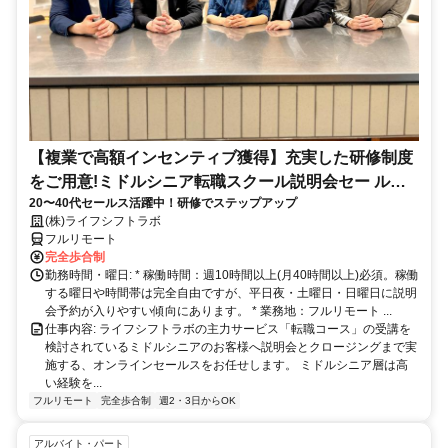
【複業で高額インセンティブ獲得】充実した研修制度
をご用意!ミドルシニア転職スクール説明会セー ルス
20〜40代セールス活躍中！研修でステップアップ
担当
(株)ライフシフトラボ
フルリモート
完全歩合制
勤務時間・曜日: * 稼働時間：週10時間以上(月40時間以上)必須。稼働
する曜日や時間帯は完全自由ですが、平日夜・土曜日・日曜日に説明
会予約が入りやすい傾向にあります。 * 業務地：フルリモート ...
仕事内容: ライフシフトラボの主力サービス「転職コース」の受講を
検討されているミドルシニアのお客様へ説明会とクロージングまで実
施する、オンラインセールスをお任せします。 ミドルシニア層は高
い経験を...
フルリモート
完全歩合制
週2・3日からOK
アルバイト・パート