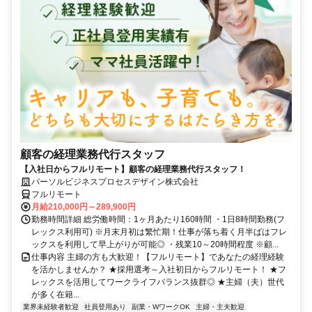
顧客の経理業務代行スタッフ
【入社日からフルリモート】顧客の経理業務代行スタッフ！
パーソルビジネスプロセスデザイン株式会社
フルリモート
月給210,000円～289,900円
勤務時間詳細 総労働時間：1ヶ月あたり160時間 ・1日8時間勤務(フ
レックス利用可) ※月末月初は繁忙期！仕事が落ち着く月半ばはフレ
ックスを利用して早上がりが可能◎ ・残業10～20時間程度 ※顧...
仕事内容 主婦の方も大歓迎！【フルリモート】であなたの経理経験
を活かしませんか？ ★採用選考～入社初日からフルリモート！ ★フ
レックスを活用してワークライフバランス抜群◎ ★主婦（夫）世代
が多く在籍...
業界未経験者歓迎
社員登用あり
副業・WワークOK
主婦・主夫歓迎