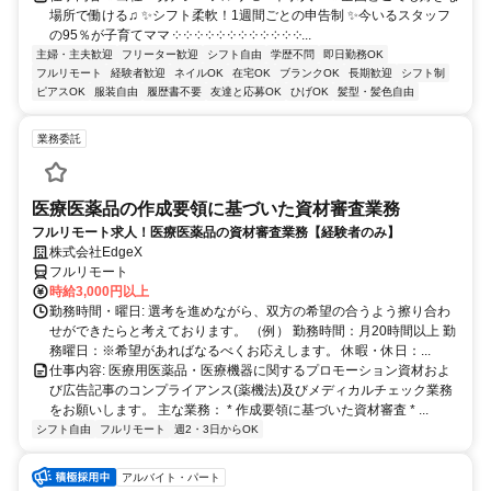
場所で働ける♫ ✨シフト柔軟！1週間ごとの申告制 ✨今いるスタッフ
の95％が子育てママ ༶ ༶ ༶ ༶ ༶ ༶ ༶ ༶ ༶ ༶ ༶ ༶...
主婦・主夫歓迎
フリーター歓迎
シフト自由
学歴不問
即日勤務OK
フルリモート
経験者歓迎
ネイルOK
在宅OK
ブランクOK
長期歓迎
シフト制
ピアスOK
服装自由
履歴書不要
友達と応募OK
ひげOK
髪型・髪色自由
業務委託
医療医薬品の作成要領に基づいた資材審査業務
フルリモート求人！医療医薬品の資材審査業務【経験者のみ】
株式会社EdgeX
フルリモート
時給3,000円以上
勤務時間・曜日: 選考を進めながら、双方の希望の合うよう擦り合わ
せができたらと考えております。 （例） 勤務時間：月20時間以上 勤
務曜日：※希望があればなるべくお応えします。 休暇・休日：...
仕事内容: 医療用医薬品・医療機器に関するプロモーション資材およ
び広告記事のコンプライアンス(薬機法)及びメディカルチェック業務
をお願いします。 主な業務： * 作成要領に基づいた資材審査 * ...
シフト自由
フルリモート
週2・3日からOK
アルバイト・パート