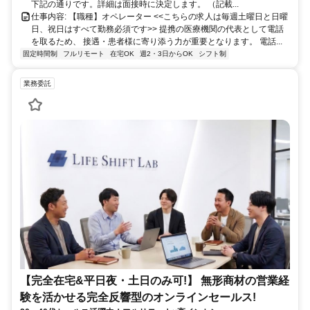
下記の通りです。詳細は面接時に決定します。 （記載...
仕事内容: 【職種】オペレーター <<こちらの求人は毎週土曜日と日曜
日、祝日はすべて勤務必須です>> 提携の医療機関の代表として電話
を取るため、 接遇・患者様に寄り添う力が重要となります。 電話...
固定時間制
フルリモート
在宅OK
週2・3日からOK
シフト制
業務委託
【完全在宅&平日夜・土日のみ可!】 無形商材の営業経
験を活かせる完全反響型のオンラインセールス!