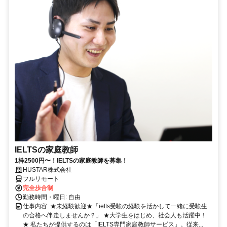
IELTSの家庭教師
1枠2500円〜！IELTSの家庭教師を募集！
HUSTAR株式会社
フルリモート
完全歩合制
勤務時間・曜日: 自由
仕事内容: ★未経験歓迎★「ielts受験の経験を活かして一緒に受験生
の合格へ伴走しませんか？」 ★大学生をはじめ、社会人も活躍中！
★ 私たちが提供するのは「IELTS専門家庭教師サービス」。従来...