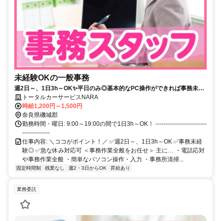
未経験OKの一般事務
週2日～、1日3h～OK✨平日のみ◎基本的なPC操作ができれば事務未経
験も歓迎★
トータルカーサービスNARA
時給1,200円～1,500円
奈良県磯城郡
勤務時間・曜日: 9:00～19:00の間で1日3h～OK！ --------------------------
--------------
仕事内容: ＼ココがポイント！／ ✅週2日～、1日3h～OK ✅事務未経
験◎ ✅急な休み対応可 ＜事務作業全般をお任せ＞ 主に… ・電話応対
や事務作業全般 ・簡単なパソコン操作・入力 ・事務所清掃...
固定時間制
残業なし
週2・3日からOK
昇給あり
業務委託