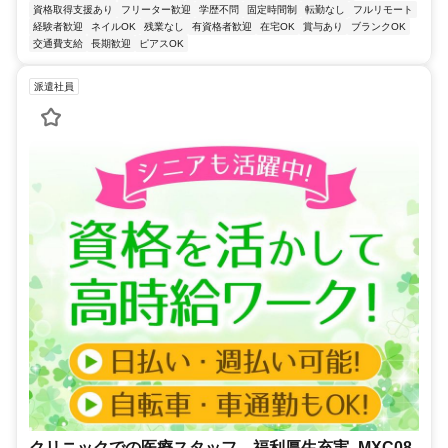
資格取得支援あり
フリーター歓迎
学歴不問
固定時間制
転勤なし
フルリモート
経験者歓迎
ネイルOK
残業なし
有資格者歓迎
在宅OK
賞与あり
ブランクOK
交通費支給
長期歓迎
ピアスOK
派遣社員
クリニックでの医療スタッフ 福利厚生充実_MXC08