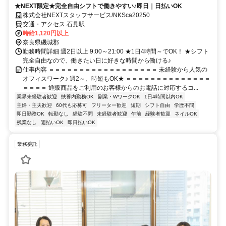
★NEXT限定★完全自由シフトで働きやすい♪即日｜日払いOK
株式会社NEXTスタッフサービス/NKSca20250
交通・アクセス 石見駅
時給1,120円以上
奈良県磯城郡
勤務時間詳細 週2日以上 9:00～21:00 ★1日4時間～でOK！ ★シフト
完全自由なので、働きたい日に好きな時間から働ける♪
仕事内容 ＝＝＝＝＝＝＝＝＝＝＝＝＝＝＝＝＝＝ 未経験から人気の
オフィスワーク♪ 週2～、時短もOK★ ＝＝＝＝＝＝＝＝＝＝＝＝＝＝
＝＝＝＝ 通販商品をご利用のお客様からのお電話に対応するコ...
業界未経験者歓迎
扶養内勤務OK
副業・WワークOK
1日4時間以内OK
主婦・主夫歓迎
60代も応募可
フリーター歓迎
短期
シフト自由
学歴不問
即日勤務OK
転勤なし
経験不問
未経験者歓迎
午前
経験者歓迎
ネイルOK
残業なし
週払いOK
即日払いOK
業務委託