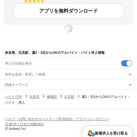
アプリを無料ダウンロード
奈良県、石見駅、週2・3日からOKのアルバイト・バイト求人情報
求人の詳細を表示
条件を追加・変更して検索
市区町村を追加・変更
関連キーワード
完全在宅ワーク 全国
シール貼り 在宅
現在地周辺
ガチャガチャ
犬カフェ
奈良県
駅を追加・変更
バイトTOP
奈良県
磯城郡
石見駅
週2・3日からOKのアルバイト・
奈良県
すべて
バイト・求人
奈良市
大和高田市
大和郡山市
天理市
橿原市
桜井市
五條市
御所市
生駒市
香芝市
職種を追加・変更
大和路線
葛城市
宇陀市
山辺郡
生駒郡
磯城郡
宇陀郡
高市郡
北葛城郡
吉野郡
平城山駅
奈良駅
郡山駅
大和小泉駅
法隆寺駅
王寺駅
三郷駅
飲食・フードサービス
特徴を追加・変更
飲食・フードサービス
すべて
ヘルプ・お問い合わせ
サイトマップ
利用規約・プライバシーポリシー
奈良線
ホールスタッフ
キッチンスタッフ
皿洗い・洗い場
精肉・鮮魚加工
給食調理
人気
[企業]求人広告の掲載相談
平城山駅
奈良駅
雇用形態を追加・変更
パン屋（ベーカリー）
フードカウンター販売員
バー（BAR）・バーテンダー
日払いOK
高校生歓迎
学生歓迎
深夜の仕事
髪型・髪色自由
ひげOK
ネイルOK
新着求人を受け取る
飲食店補助（開店・閉店準備）
飲食店（店長・マネージャー）
JR和歌山線
ピアスOK
アルバイト・パート
履歴書不要
オープニングスタッフ
留学生・外国人活躍中
都道府県を変更