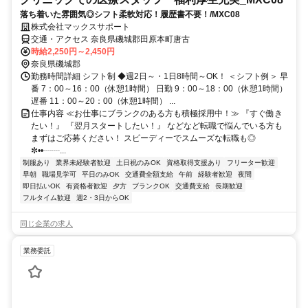
落ち着いた雰囲気◎シフト柔軟対応！履歴書不要！/MXC08
株式会社マックスサポート
交通・アクセス 奈良県磯城郡田原本町唐古
時給2,250円～2,450円
奈良県磯城郡
勤務時間詳細 シフト制 ◆週2日～・1日8時間～OK！ ＜シフト例＞ 早
番 7：00～16：00（休憩1時間） 日勤 9：00～18：00（休憩1時間）
遅番 11：00～20：00（休憩1時間） ...
仕事内容 ≪お仕事にブランクのある方も積極採用中！≫ 『すぐ働き
たい！』 『翌月スタートしたい！』 などなど転職で悩んでいる方も
まずはご応募ください！ スピーディーでスムーズな転職も◎
✼••┈┈...
制服あり
業界未経験者歓迎
土日祝のみOK
資格取得支援あり
フリーター歓迎
早朝
職場見学可
平日のみOK
交通費全額支給
午前
経験者歓迎
夜間
即日払いOK
有資格者歓迎
夕方
ブランクOK
交通費支給
長期歓迎
フルタイム歓迎
週2・3日からOK
同じ企業の求人
業務委託