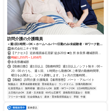
訪問介護の介護職員
＜週1回1時間～OK＞ホームヘルパー/日勤のみ/未経験者・Wワーク歓迎/
主夫・主婦パート/40代・50代活躍中！
株式会社ニチイ学館
【アクセス】 近鉄橿原線石見駅 徒歩20分 ■住 所 奈良県 磯城郡田原
時給1,255円～1,858円
本町 唐古528-2ｴｺｻｲﾄC号 ■アクセス 近鉄橿原線石見駅 徒歩20分
奈良県磯城郡
【勤務日数】 週1日以上 【勤務時間】 週1日以上／シフト制 8：00～
20：00 のうち、 週１回、１時間から勤務OK ご希望の勤務時間帯、
曜日をお聞きし、シフト調整します。 1ヶ月の労働時間...
【職種】 訪問介護 介護職員 【雇用形態】 パート・アルバイト
制服あり
業界未経験者歓迎
育休延長あり
ランチタイム
扶養内勤務OK
社員登用あり
無料研修
週1日からOK
副業・WワークOK
1日4時間以内OK
土日祝のみOK
主婦・主夫歓迎
60代も応募可
資格取得支援あり
長期
フリーター歓迎
社会保険あり
産休・育休取得実績あり
早朝
午後
業務委託