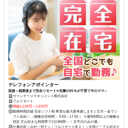
テレフォンアポインター
面接～就業後まで完全リモート✨先輩の95％が子育て中のママ♫
ヴァンテージマネジメント株式会社
フルリモート
時給1,226円～1,920円
勤務時間詳細 完全シフト制 希望を最大限考慮します♫ ⏰月～金でシ
フト自由！ （稼働目安時間： 9:00～17:00 ） ※週9時間以上の稼働を
想定 ⏰お好きな時間帯で1日3時間～！ ⏰平日のみの週...
仕事内容 ✨出社一切ナシ！フルリモート求人！ ✨全国どこでも好きな