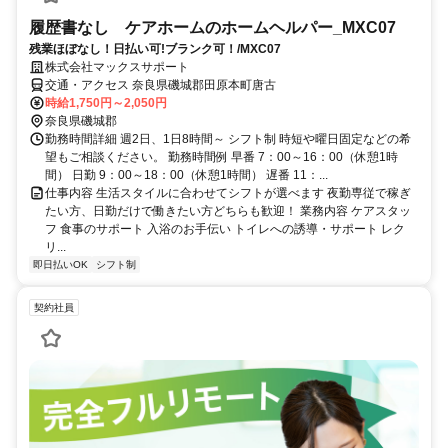
履歴書なし ケアホームのホームヘルパー_MXC07
残業ほぼなし！日払い可!ブランク可！/MXC07
株式会社マックスサポート
交通・アクセス 奈良県磯城郡田原本町唐古
時給1,750円～2,050円
奈良県磯城郡
勤務時間詳細 週2日、1日8時間～ シフト制 時短や曜日固定などの希
望もご相談ください。 勤務時間例 早番 7：00～16：00（休憩1時
間） 日勤 9：00～18：00（休憩1時間） 遅番 11：...
仕事内容 生活スタイルに合わせてシフトが選べます 夜勤専従で稼ぎ
たい方、日勤だけで働きたい方どちらも歓迎！ 業務内容 ケアスタッ
フ 食事のサポート 入浴のお手伝い トイレへの誘導・サポート レク
リ...
即日払いOK
シフト制
契約社員