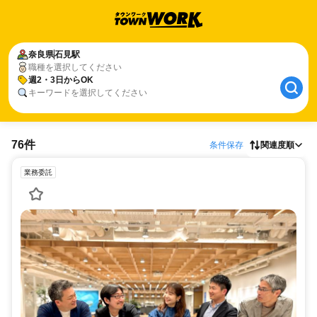
奈良県
石見駅
職種を選択してください
週2・3日からOK
キーワードを選択してください
76件
条件保存
関連度順
業務委託