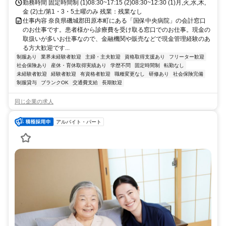
勤務時間 固定時間制 (1)08:30~17:15 (2)08:30~12:30 (1)月,火,水,木,
金 (2)土/第1・3・5土曜のみ 残業：残業なし
仕事内容 奈良県磯城郡田原本町にある「国保中央病院」の会計窓口
のお仕事です。患者様から診療費を受け取る窓口でのお仕事。現金の
取扱いが多いお仕事なので、金融機関や販売などで現金管理経験のあ
る方大歓迎です...
制服あり
業界未経験者歓迎
主婦・主夫歓迎
資格取得支援あり
フリーター歓迎
社会保険あり
産休・育休取得実績あり
学歴不問
固定時間制
転勤なし
未経験者歓迎
経験者歓迎
有資格者歓迎
職種変更なし
研修あり
社会保険完備
制服貸与
ブランクOK
交通費支給
長期歓迎
同じ企業の求人
アルバイト・パート