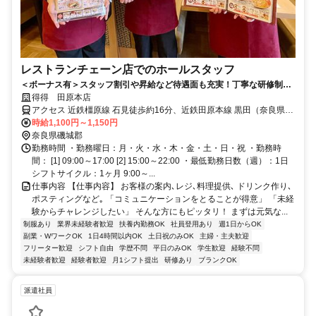
レストランチェーン店でのホールスタッフ
＜ボーナス有＞スタッフ割引や昇給など待遇面も充実！丁寧な研修制度
で未経験から安心スタート！
得得 田原本店
アクセス 近鉄橿原線 石見徒歩約16分、近鉄田原本線 黒田（奈良県）
徒歩約28分、近鉄橿原線 結崎徒歩約29分 近鉄橿原線石見駅より徒歩
時給1,100円～1,150円
約24分
奈良県磯城郡
勤務時間 ・勤務曜日：月・火・水・木・金・土・日・祝 ・勤務時
間： [1] 09:00～17:00 [2] 15:00～22:00 ・最低勤務日数（週）：1日
シフトサイクル：1ヶ月 9:00～...
仕事内容 【仕事内容】 お客様の案内､レジ､料理提供､ ドリンク作り､
ポスティングなど｡ 「コミュニケーションをとることが得意」 「未経
験からチャレンジしたい」 そんな方にもピッタリ！ まずは元気な...
制服あり
業界未経験者歓迎
扶養内勤務OK
社員登用あり
週1日からOK
副業・WワークOK
1日4時間以内OK
土日祝のみOK
主婦・主夫歓迎
フリーター歓迎
シフト自由
学歴不問
平日のみOK
学生歓迎
経験不問
未経験者歓迎
経験者歓迎
月1シフト提出
研修あり
ブランクOK
派遣社員