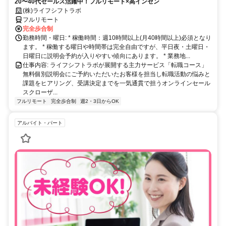
20〜40代セールス活躍中！フルリモート×高インセン
(株)ライフシフトラボ
フルリモート
完全歩合制
勤務時間・曜日: * 稼働時間：週10時間以上(月40時間以上)必須となり
ます。 * 稼働する曜日や時間帯は完全自由ですが、平日夜・土曜日・
日曜日に説明会予約が入りやすい傾向にあります。 * 業務地...
仕事内容: ライフシフトラボが展開する主力サービス「転職コース」
無料個別説明会にご予約いただいたお客様を担当し転職活動の悩みと
課題をヒアリング、受講決定までを一気通貫で担うオンラインセール
スクローザ...
フルリモート
完全歩合制
週2・3日からOK
アルバイト・パート