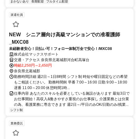
まかないあり
長期歓迎
フルタイム歓迎
派遣社員
NEW シニア層向け高級マンションでの准看護師
_MXC08
未経験者安心！日払い可！フォロー体制万全で安心！/MXC08
株式会社マックスサポート
交通・アクセス 奈良県北葛城郡河合町高塚台
時給2,250円～2,450円
奈良県北葛城郡
勤務時間詳細 週2日～1日8時間 シフト制 時短や曜日固定などの希望
もご相談ください。 勤務時間例 早番 7:00～16:00 日勤 9:00～18:00
遅番 11:00～20:00 休憩時間1時...
仕事内容 あなたのスキルを必要としている施設があります 最短3日で
お仕事開始！高収入&働きやすさ重視のお仕事探し 介護業務とは分業
の為、看護業務に専念できます 週2日～/平日のみOK/日勤のみ/残業...
シフト制
業務委託