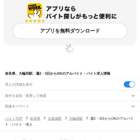
アプリを無料ダウンロード
奈良県、大輪田駅、週2・3日からOKのアルバイト・バイト求人情報
求人の詳細を表示
条件を追加・変更して検索
市区町村を追加・変更
関連キーワード
完全在宅ワーク 全国
シール貼り 在宅
現在地周辺
ガチャガチャ
犬カフェ
奈良県
駅を追加・変更
バイトTOP
奈良県
北葛城郡
大輪田駅
週2・3日からOKのアルバイ
奈良県
すべて
ト・バイト・求人
奈良市
大和高田市
大和郡山市
天理市
橿原市
桜井市
五條市
御所市
生駒市
香芝市
職種を追加・変更
大和路線
葛城市
宇陀市
山辺郡
生駒郡
磯城郡
宇陀郡
高市郡
北葛城郡
吉野郡
平城山駅
奈良駅
郡山駅
大和小泉駅
法隆寺駅
王寺駅
三郷駅
飲食・フードサービス
特徴を追加・変更