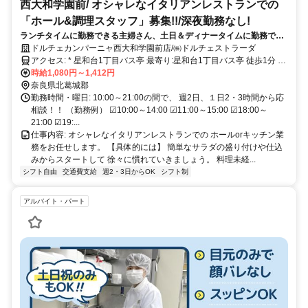
西大和学園前/ オシャレなイタリアンレストランでの
「ホール&調理スタッフ」募集!!/深夜勤務なし!
ランチタイムに勤務できる主婦さん、土日＆ディナータイムに勤務でき
る学生さんを積極採用中★
ドルチェカンパーニャ西大和学園前店/㈱ドルチェストラーダ
アクセス: * 星和台1丁目バス亭 最寄り:星和台1丁目バス亭 徒歩1分 自
転車、バイク、通勤可
時給1,080円～1,412円
奈良県北葛城郡
勤務時間・曜日: 10:00～21:00の間で、 週2日、１日2・3時間から応
相談！！ （勤務例） ☑10:00～14:00 ☑11:00～15:00 ☑18:00～
21:00 ☑19:...
仕事内容: オシャレなイタリアンレストランでの ホールorキッチン業
務をお任せします。 【具体的には】 簡単なサラダの盛り付けや仕込
みからスタートして 徐々に慣れていきましょう。 料理未経...
シフト自由
交通費支給
週2・3日からOK
シフト制
アルバイト・パート