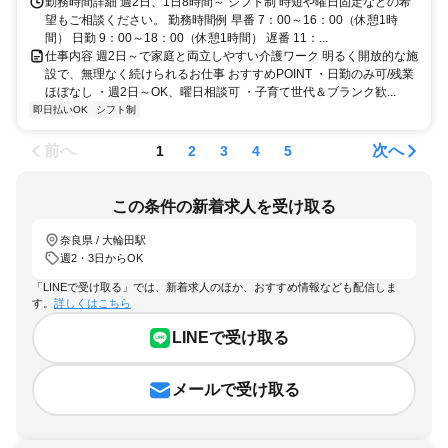
勤務時間詳細 週2日、1日8時間～ シフト制 時短や曜日固定などの希
望もご相談ください。 勤務時間例 早番 7：00～16：00（休憩1時
間） 日勤 9：00～18：00（休憩1時間） 遅番 11：...
仕事内容 週2日～で家庭と両立しやすい介護ワーク 明るく開放的な施
設で、無理なく続けられるお仕事 おすすめPOINT ・日勤のみ可/残業
ほぼなし ・週2日～OK、曜日相談可 ・子育て世代＆ブランク歓...
即日払いOK
シフト制
前へ
次へ
1
2
3
4
5
この条件の新着求人を受け取る
奈良県 / 大輪田駅
週2・3日からOK
「LINEで受け取る」では、新着求人のほか、おすすめ情報なども配信しま
す。
詳しくはこちら
LINEで受け取る
メールで受け取る