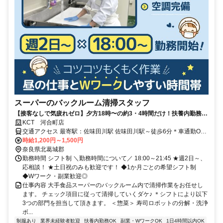
スーパーのバックルーム清掃スタッフ
【接客なしで気疲れゼロ】夕方18時〜の約3・4時間だけ！扶養内勤務
OK/副業・WワークOK！ 週2～の短時間勤務！シフト融通抜群！
KCT 河合町店
交通アクセス 最寄駅：佐味田川駅 佐味田川駅～徒歩6分＊車通勤OK
＊バイク通勤OK
時給1,200円～1,500円
奈良県北葛城郡
勤務時間 シフト制 ＼勤務時間について／ 18:00～21:45 ★週2日～、
応相談！ ★土日祝のみも歓迎です！ ◆1か月ごとの希望シフト制
◆Wワーク・副業歓迎◎
仕事内容 大手食品スーパーのバックルーム内で清掃作業をお任せし
ます。 チェック項目に従って清掃していくダケ♪ ＊シフトにより以下
3つの部門を担当して頂きます。 ＜惣菜＞ 寿司ロボットの分解・洗浄
ボ...
制服あり
業界未経験者歓迎
扶養内勤務OK
副業・WワークOK
1日4時間以内OK