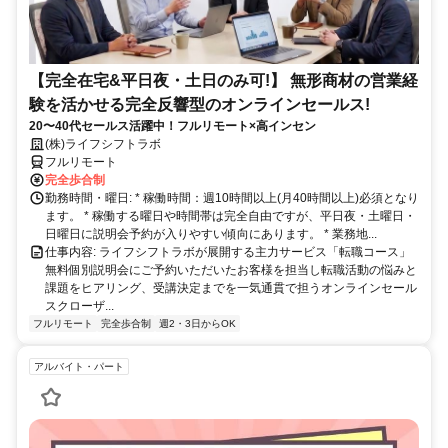
【完全在宅&平日夜・土日のみ可!】 無形商材の営業経
験を活かせる完全反響型のオンラインセールス!
20〜40代セールス活躍中！フルリモート×高インセン
(株)ライフシフトラボ
フルリモート
完全歩合制
勤務時間・曜日: * 稼働時間：週10時間以上(月40時間以上)必須となり
ます。 * 稼働する曜日や時間帯は完全自由ですが、平日夜・土曜日・
日曜日に説明会予約が入りやすい傾向にあります。 * 業務地...
仕事内容: ライフシフトラボが展開する主力サービス「転職コース」
無料個別説明会にご予約いただいたお客様を担当し転職活動の悩みと
課題をヒアリング、受講決定までを一気通貫で担うオンラインセール
スクローザ...
フルリモート
完全歩合制
週2・3日からOK
アルバイト・パート