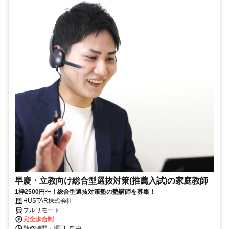
早慶・立教向け総合型選抜対策(推薦入試)の家庭教師
1枠2500円〜！総合型選抜対策塾の塾講師を募集！
HUSTAR株式会社
フルリモート
完全歩合制
勤務時間・曜日: 自由