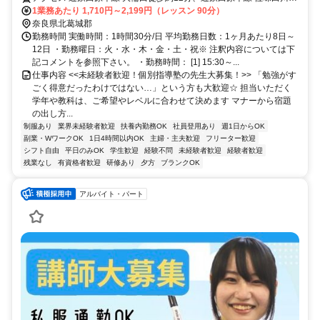
歩約20分、ＪＲ和歌山線 畠田徒歩約23分 大輪田駅より徒歩12分
1業務あたり 1,710円～2,199円（レッスン 90分）
奈良県北葛城郡
勤務時間 実働時間：1時間30分/日 平均勤務日数：1ヶ月あたり8日～
12日 ・勤務曜日：火・水・木・金・土・祝※ 注釈内容については下
記コメントを参照下さい。 ・勤務時間： [1] 15:30～...
仕事内容 <<未経験者歓迎！個別指導塾の先生大募集！>> 「勉強がす
ごく得意だったわけではない…」という方も大歓迎☆ 担当いただく
学年や教科は、ご希望やレベルに合わせて決めます マナーから宿題
の出し方...
制服あり
業界未経験者歓迎
扶養内勤務OK
社員登用あり
週1日からOK
副業・WワークOK
1日4時間以内OK
主婦・主夫歓迎
フリーター歓迎
シフト自由
平日のみOK
学生歓迎
経験不問
未経験者歓迎
経験者歓迎
残業なし
有資格者歓迎
研修あり
夕方
ブランクOK
アルバイト・パート