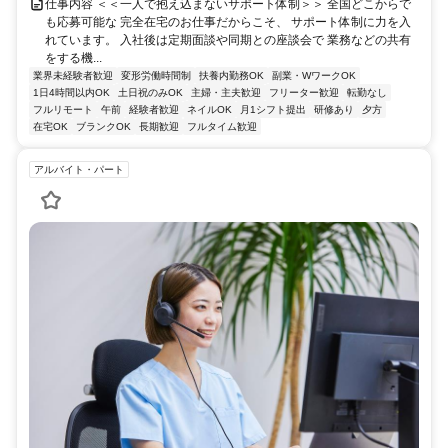
仕事内容 ＜＜一人で抱え込まないサポート体制＞＞ 全国どこからで
も応募可能な 完全在宅のお仕事だからこそ、 サポート体制に力を入
れています。 入社後は定期面談や同期との座談会で 業務などの共有
をする機...
業界未経験者歓迎
変形労働時間制
扶養内勤務OK
副業・WワークOK
1日4時間以内OK
土日祝のみOK
主婦・主夫歓迎
フリーター歓迎
転勤なし
フルリモート
午前
経験者歓迎
ネイルOK
月1シフト提出
研修あり
夕方
在宅OK
ブランクOK
長期歓迎
フルタイム歓迎
アルバイト・パート