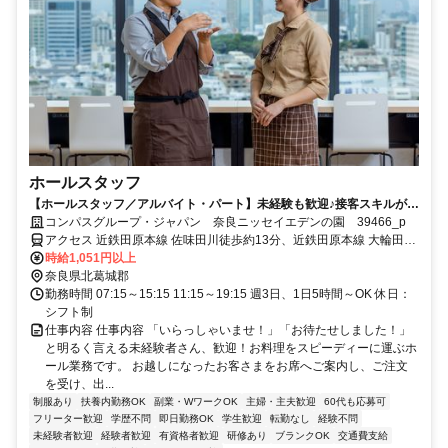
ホールスタッフ
【ホールスタッフ／アルバイト・パート】未経験も歓迎♪接客スキルが活
かせる！
コンパスグループ・ジャパン 奈良ニッセイエデンの園 39466_p
アクセス 近鉄田原本線 佐味田川徒歩約13分、近鉄田原本線 大輪田徒
歩約17分、近鉄田原本線 池部徒歩約20分 奈良交通バス「高塚台一丁
時給1,051円以上
目」バス停徒歩約3分
奈良県北葛城郡
勤務時間 07:15～15:15 11:15～19:15 週3日、1日5時間～OK 休日：
シフト制
仕事内容 仕事内容 「いらっしゃいませ！」「お待たせしました！」
と明るく言える未経験者さん、歓迎！お料理をスピーディーに運ぶホ
ール業務です。 お越しになったお客さまをお席へご案内し、ご注文
を受け、出...
制服あり
扶養内勤務OK
副業・WワークOK
主婦・主夫歓迎
60代も応募可
フリーター歓迎
学歴不問
即日勤務OK
学生歓迎
転勤なし
経験不問
未経験者歓迎
経験者歓迎
有資格者歓迎
研修あり
ブランクOK
交通費支給