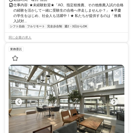
仕事内容: ★未経験歓迎★「AO、指定校推薦、その他推薦入試の合格
の経験を活かして一緒に受験生の合格へ伴走しませんか？」 ★早慶
の学生をはじめ、社会人も活躍中！★ 私たちが提供するのは「推薦
入試対...
シフト自由
フルリモート
完全歩合制
週2・3日からOK
同じ企業の求人
業務委託