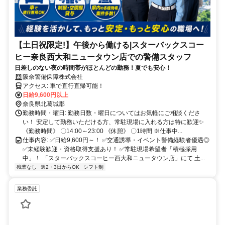
【土日祝限定!】午後から働ける|スターバックスコー
ヒー奈良西大和ニュータウン店での警備スタッフ
日差しのない夜の時間帯がほとんどの勤務！夏でも安心！
阪奈警備保障株式会社
アクセス: 車で直行直帰可能！
日給9,600円以上
奈良県北葛城郡
勤務時間・曜日: 勤務日数・曜日についてはお気軽にご相談くださ
い！ 安定して勤務いただける方、常駐現場に入れる方は特に歓迎✨
《勤務時間》 〇14:00～23:00 《休憩》 〇1時間 ※仕事中...
仕事内容: ✅日給9,600円～！ ✅交通誘導・イベント警備経験者優遇◎
✅未経験歓迎・資格取得支援あり！ ✅常駐現場希望者「積極採用
中」！ 「スターバックスコーヒー西大和ニュータウン店」にて 土...
残業なし
週2・3日からOK
シフト制
業務委託