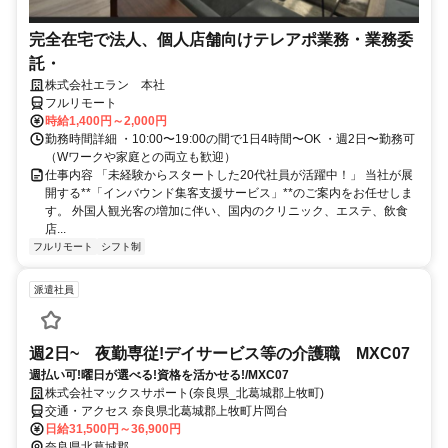
完全在宅で法人、個人店舗向けテレアポ業務・業務委
託・
株式会社エラン 本社
フルリモート
時給1,400円～2,000円
勤務時間詳細 ・10:00〜19:00の間で1日4時間〜OK ・週2日〜勤務可
（Wワークや家庭との両立も歓迎）
仕事内容 「未経験からスタートした20代社員が活躍中！」 当社が展
開する**「インバウンド集客支援サービス」**のご案内をお任せしま
す。 外国人観光客の増加に伴い、国内のクリニック、エステ、飲食
店...
フルリモート
シフト制
派遣社員
週2日~ 夜勤専従!デイサービス等の介護職 MXC07
週払い可!曜日が選べる!資格を活かせる!/MXC07
株式会社マックスサポート(奈良県_北葛城郡上牧町)
交通・アクセス 奈良県北葛城郡上牧町片岡台
日給31,500円～36,900円
奈良県北葛城郡