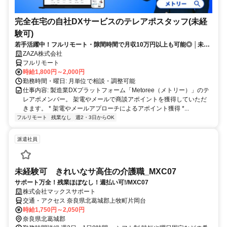
完全在宅の自社DXサービスのテレアポスタッフ(未経
験可)
若手活躍中！フルリモート・隙間時間で月収10万円以上も可能◎ │未経
験からインサイドセールスに挑戦
ZAZA株式会社
フルリモート
時給1,800円～2,000円
勤務時間・曜日: 月単位で相談・調整可能
仕事内容: 製造業DXプラットフォーム「Metoree（メトリー）」のテ
レアポメンバー。 架電やメールで商談アポイントを獲得していただ
きます。 * 架電やメールアプローチによるアポイント獲得 *...
フルリモート
残業なし
週2・3日からOK
派遣社員
未経験可 きれいなサ高住の介護職_MXC07
サポート万全！残業ほぼなし！週払い可!/MXC07
株式会社マックスサポート
交通・アクセス 奈良県北葛城郡上牧町片岡台
時給1,750円～2,050円
奈良県北葛城郡