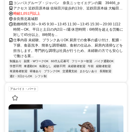
定ワーク！
コンパスグループ・ジャパン 奈良ニッセイエデンの園 39466_p
アクセス 近鉄田原本線 佐味田川徒歩約13分、近鉄田原本線 大輪田徒
歩約17分、近鉄田原本線 池部徒歩約20分 奈良交通バス「高塚台一丁
時給1,051円以上
目」バス停徒歩約3分
奈良県北葛城郡
勤務時間 5:30～9:45 9:30～13:45 11:30～13:45 15:30～20:00 1日2
時間～OK、平日と土日の内2日～/週 休憩時間：6時間を超える労働に
対して45分以上、8時間を...
仕事内容 未経験、ブランクありOK 厨房での食事の盛り付け、配膳・
下膳、食器洗浄、簡単な調理補助、食材の仕込み、厨房内清掃などを
担当します。専門的な調理は社員が行うため、未経験の方でも安心し
て働ける業...
制服あり
副業・WワークOK
60代も応募可
フリーター歓迎
バイク通勤OK
学歴不問
車通勤OK
転勤なし
経験不問
未経験者歓迎
午前
経験者歓迎
有資格者歓迎
研修あり
ブランクOK
交通費支給
まかないあり
長期歓迎
週2・3日からOK
シフト制
アルバイト・パート