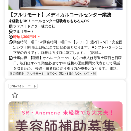
【フルリモート】メディカルコールセンター業務
未経験もOK！コールセンター経験者ももちろんOK！
ファストドクター株式会社
フルリモート
時給1,300円以上
勤務時間・曜日: ≪勤務時間・曜日≫ 【シフト】 週2日～5日：完全固
定シフト制 ※土日祝は全て出勤必須となります。ㅤ ■シフトパターンは
下記の通りです。詳細は面接時に決定します。 （記載...
仕事内容: 【職種】オペレーター <<こちらの求人は毎週土曜日と日曜
日、祝日はすべて勤務必須です>> 提携の医療機関の代表として電話
を取るため、 接遇・患者様に寄り添う力が重要となります。 電話...
固定時間制
フルリモート
在宅OK
週2・3日からOK
シフト制
アルバイト・パート