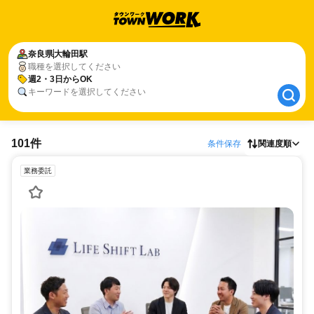
奈良県
奈良県
大輪田駅
大輪田駅
職種を選択してください
週2・3日からOK
週2・3日からOK
キーワードを選択してください
101件
条件保存
関連度順
業務委託