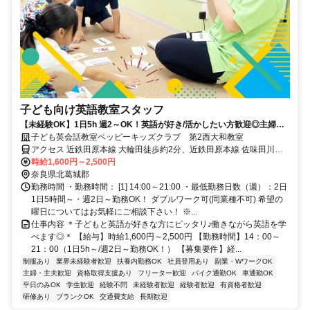
子ども向け英語教室スタッフ
【未経験OK】1日5h 週2～OK！英語が好き/活かしたい方歓迎◎主婦
(夫)/学生も活躍中！
子ども英会話教室ペッピーキッズクラブ 第2西大和教室
アクセス 近鉄田原本線 大輪田徒歩約2分、近鉄田原本線 佐味田川徒
歩約21分、ＪＲ関西本線〔大和路線〕 王寺北口徒歩約27分 近鉄田原
時給1,600円～2,500円
本線「大輪田駅」より徒歩2分 ／近隣教室への勤務も応相談 ※屋内禁
奈良県北葛城郡
煙
勤務時間 ・勤務時間： [1] 14:00～21:00 ・最低勤務日数（週）：2日
1日5時間～・週2日～勤務OK！ ダブルワーク可(同業種不可) 希望の
曜日についてはお気軽にご相談下さい！ ※...
仕事内容 ＊子どもと英語が好きな方にピッタリ♪働きながら英語を学
べます◎＊ 【給与】時給1,600円～2,500円 【勤務時間】14：00～
21：00（1日5h～/週2日～勤務OK！） 【募集要件】経...
制服あり
業界未経験者歓迎
扶養内勤務OK
社員登用あり
副業・WワークOK
主婦・主夫歓迎
資格取得支援あり
フリーター歓迎
バイク通勤OK
車通勤OK
平日のみOK
学生歓迎
経験不問
未経験者歓迎
経験者歓迎
有資格者歓迎
研修あり
ブランクOK
交通費支給
長期歓迎