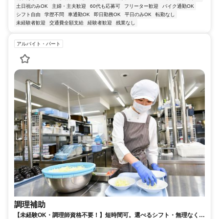
土日祝のみOK
主婦・主夫歓迎
60代も応募可
フリーター歓迎
バイク通勤OK
シフト自由
学歴不問
車通勤OK
即日勤務OK
平日のみOK
転勤なし
未経験者歓迎
交通費全額支給
経験者歓迎
残業なし
アルバイト・パート
調理補助
【未経験OK・調理師資格不要！】短時間可。選べるシフト・無理なく安