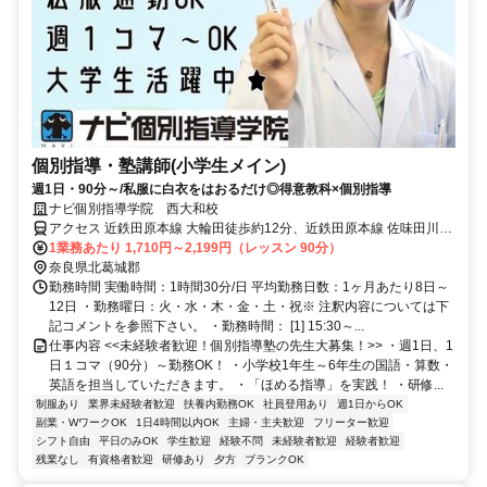
個別指導・塾講師(小学生メイン)
週1日・90分～/私服に白衣をはおるだけ◎得意教科×個別指導
ナビ個別指導学院 西大和校
アクセス 近鉄田原本線 大輪田徒歩約12分、近鉄田原本線 佐味田川徒
歩約20分、ＪＲ和歌山線 畠田徒歩約23分 大輪田駅より徒歩12分
1業務あたり 1,710円～2,199円（レッスン 90分）
奈良県北葛城郡
勤務時間 実働時間：1時間30分/日 平均勤務日数：1ヶ月あたり8日～
12日 ・勤務曜日：火・水・木・金・土・祝※ 注釈内容については下
記コメントを参照下さい。 ・勤務時間： [1] 15:30～...
仕事内容 <<未経験者歓迎！個別指導塾の先生大募集！>> ・週1日、1
日１コマ（90分）～勤務OK！ ・小学校1年生～6年生の国語・算数・
英語を担当していただきます。 ・「ほめる指導」を実践！ ・研修...
制服あり
業界未経験者歓迎
扶養内勤務OK
社員登用あり
週1日からOK
副業・WワークOK
1日4時間以内OK
主婦・主夫歓迎
フリーター歓迎
シフト自由
平日のみOK
学生歓迎
経験不問
未経験者歓迎
経験者歓迎
残業なし
有資格者歓迎
研修あり
夕方
ブランクOK