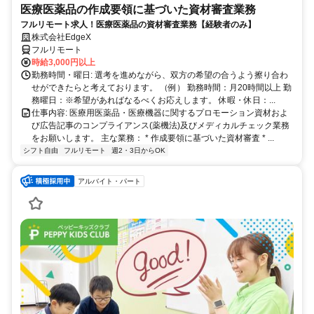
医療医薬品の作成要領に基づいた資材審査業務
フルリモート求人！医療医薬品の資材審査業務【経験者のみ】
株式会社EdgeX
フルリモート
時給3,000円以上
勤務時間・曜日: 選考を進めながら、双方の希望の合うよう擦り合わ
せができたらと考えております。 （例） 勤務時間：月20時間以上 勤
務曜日：※希望があればなるべくお応えします。 休暇・休日：...
仕事内容: 医療用医薬品・医療機器に関するプロモーション資材およ
び広告記事のコンプライアンス(薬機法)及びメディカルチェック業務
をお願いします。 主な業務： * 作成要領に基づいた資材審査 * ...
シフト自由
フルリモート
週2・3日からOK
アルバイト・パート