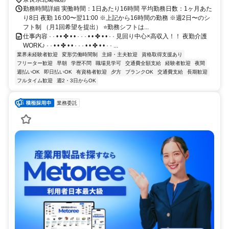
勤務時間詳細 実働時間：1日あたり16時間 平均勤務日数：1ヶ月あた
り8日 夜勤 16:00〜翌11:00 ※上記から16時間の勤務 ※週2日〜のシ
フト制 （月1回希望を提出） ⭐勤務シフトは...
仕事内容 · · • • ✤ • • · · · • • ✤ • • · · 見回り中心×高収入！！ 夜勤介護
WORK♪ · · • • ✤ • • · · · • • ✤ • • · · ...
業界未経験者歓迎
変形労働時間制
主婦・主夫歓迎
資格取得支援あり
フリーター歓迎
早朝
学歴不問
職場見学可
交通費全額支給
経験者歓迎
夜間
週払いOK
即日払いOK
有資格者歓迎
夕方
ブランクOK
交通費支給
長期歓迎
フルタイム歓迎
週2・3日からOK
業務委託