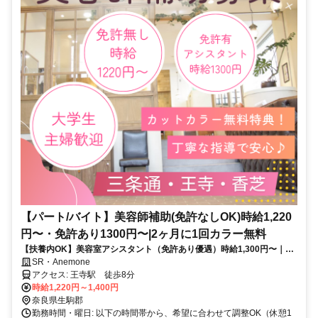
【パート/バイト】美容師補助(免許なしOK)時給1,220
円〜・免許あり1300円〜|2ヶ月に1回カラー無料
【扶養内OK】美容室アシスタント（免許あり優遇）時給1,300円〜｜営
業時間内レッスン
SR・Anemone
アクセス: 王寺駅 徒歩8分
時給1,220円～1,400円
奈良県生駒郡
勤務時間・曜日: 以下の時間帯から、希望に合わせて調整OK（休憩1