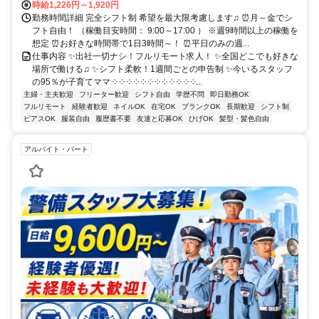
時給1,226円～1,920円
勤務時間詳細 完全シフト制 希望を最大限考慮します♫ ⏰月～金でシ
フト自由！ （稼働目安時間： 9:00～17:00 ） ※週9時間以上の稼働を
想定 ⏰お好きな時間帯で1日3時間～！ ⏰平日のみの週...
仕事内容 ✨出社一切ナシ！フルリモート求人！ ✨全国どこでも好きな
場所で働ける♫ ✨シフト柔軟！1週間ごとの申告制 ✨今いるスタッフ
の95％が子育てママ ༶ ༶ ༶ ༶ ༶ ༶ ༶ ༶ ༶ ༶ ༶ ༶...
主婦・主夫歓迎
フリーター歓迎
シフト自由
学歴不問
即日勤務OK
フルリモート
経験者歓迎
ネイルOK
在宅OK
ブランクOK
長期歓迎
シフト制
ピアスOK
服装自由
履歴書不要
友達と応募OK
ひげOK
髪型・髪色自由
アルバイト・パート