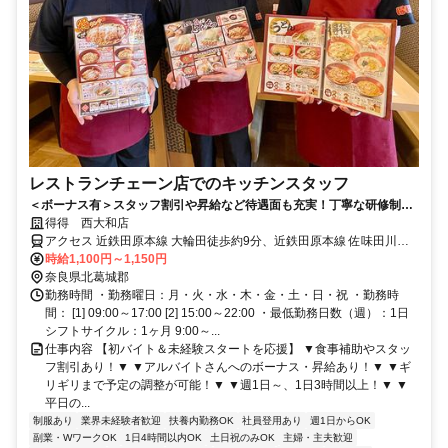
レストランチェーン店でのキッチンスタッフ
＜ボーナス有＞スタッフ割引や昇給など待遇面も充実！丁寧な研修制度
で未経験から安心スタート！
得得 西大和店
アクセス 近鉄田原本線 大輪田徒歩約9分、近鉄田原本線 佐味田川徒
歩約16分、近鉄田原本線 池部徒歩約26分 大輪田駅から徒歩約8分
時給1,100円～1,150円
奈良県北葛城郡
勤務時間 ・勤務曜日：月・火・水・木・金・土・日・祝 ・勤務時
間： [1] 09:00～17:00 [2] 15:00～22:00 ・最低勤務日数（週）：1日
シフトサイクル：1ヶ月 9:00～...
仕事内容 【初バイト＆未経験スタートを応援】 ▼食事補助やスタッ
フ割引あり！▼ ▼アルバイトさんへのボーナス・昇給あり！▼ ▼ギ
リギリまで予定の調整が可能！▼ ▼週1日～、1日3時間以上！▼ ▼
平日の...
制服あり
業界未経験者歓迎
扶養内勤務OK
社員登用あり
週1日からOK
副業・WワークOK
1日4時間以内OK
土日祝のみOK
主婦・主夫歓迎