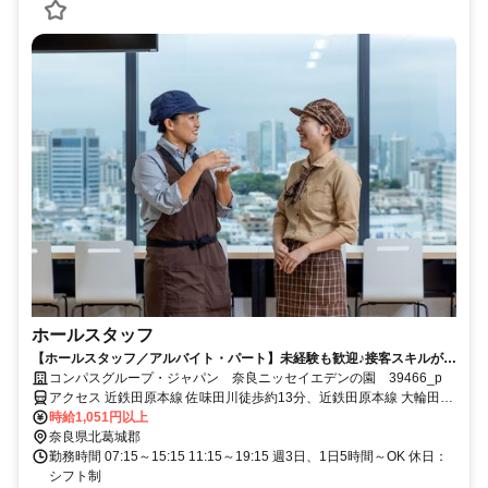
ホールスタッフ
【ホールスタッフ／アルバイト・パート】未経験も歓迎♪接客スキルが活
かせる！
コンパスグループ・ジャパン 奈良ニッセイエデンの園 39466_p
アクセス 近鉄田原本線 佐味田川徒歩約13分、近鉄田原本線 大輪田徒
歩約17分、近鉄田原本線 池部徒歩約20分 奈良交通バス「高塚台一丁
時給1,051円以上
目」バス停徒歩約3分
奈良県北葛城郡
勤務時間 07:15～15:15 11:15～19:15 週3日、1日5時間～OK 休日：
シフト制