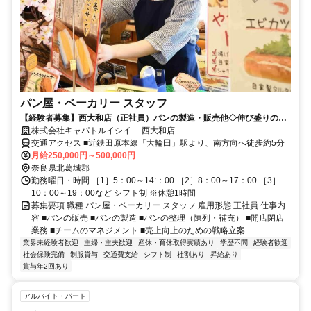
パン屋・ベーカリー スタッフ
【経験者募集】西大和店（正社員）パンの製造・販売他◇伸び盛りのベ
ーカリー業界で一緒に頑張りませんか！
株式会社キャパトルイシイ 西大和店
交通アクセス ■近鉄田原本線「大輪田」駅より、南方向へ徒歩約5分
月給250,000円～500,000円
奈良県北葛城郡
勤務曜日・時間 ［1］5：00～14:：00 ［2］8：00～17：00 ［3］
10：00～19：00など シフト制 ※休憩1時間
募集要項 職種 パン屋・ベーカリー スタッフ 雇用形態 正社員 仕事内
容 ■パンの販売 ■パンの製造 ■パンの整理（陳列・補充） ■開店閉店
業務 ■チームのマネジメント ■売上向上のための戦略立案...
業界未経験者歓迎
主婦・主夫歓迎
産休・育休取得実績あり
学歴不問
経験者歓迎
社会保険完備
制服貸与
交通費支給
シフト制
社割あり
昇給あり
賞与年2回あり
アルバイト・パート