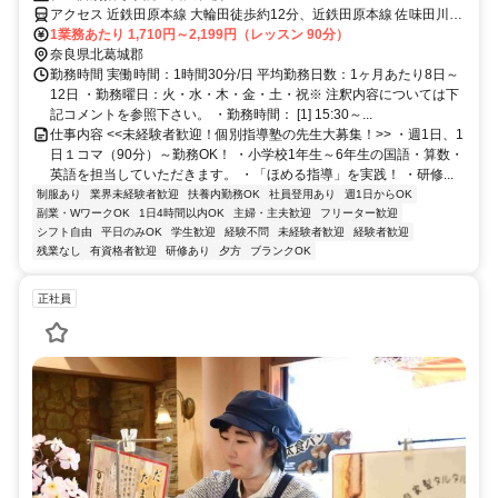
アクセス 近鉄田原本線 大輪田徒歩約12分、近鉄田原本線 佐味田川徒
歩約20分、ＪＲ和歌山線 畠田徒歩約23分 大輪田駅より徒歩12分
1業務あたり 1,710円～2,199円（レッスン 90分）
奈良県北葛城郡
勤務時間 実働時間：1時間30分/日 平均勤務日数：1ヶ月あたり8日～
12日 ・勤務曜日：火・水・木・金・土・祝※ 注釈内容については下
記コメントを参照下さい。 ・勤務時間： [1] 15:30～...
仕事内容 <<未経験者歓迎！個別指導塾の先生大募集！>> ・週1日、1
日１コマ（90分）～勤務OK！ ・小学校1年生～6年生の国語・算数・
英語を担当していただきます。 ・「ほめる指導」を実践！ ・研修...
制服あり
業界未経験者歓迎
扶養内勤務OK
社員登用あり
週1日からOK
副業・WワークOK
1日4時間以内OK
主婦・主夫歓迎
フリーター歓迎
シフト自由
平日のみOK
学生歓迎
経験不問
未経験者歓迎
経験者歓迎
残業なし
有資格者歓迎
研修あり
夕方
ブランクOK
正社員