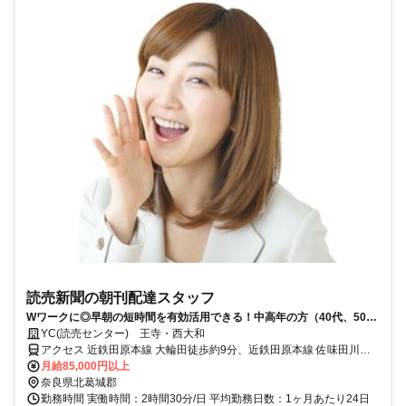
読売新聞の朝刊配達スタッフ
Wワークに◎早朝の短時間を有効活用できる！中高年の方（40代、50
代、60代）も活躍中！
YC(読売センター) 王寺・西大和
アクセス 近鉄田原本線 大輪田徒歩約9分、近鉄田原本線 佐味田川徒
歩約19分、ＪＲ関西本線〔大和路線〕 王寺南口徒歩約27分
月給85,000円以上
奈良県北葛城郡
勤務時間 実働時間：2時間30分/日 平均勤務日数：1ヶ月あたり24日