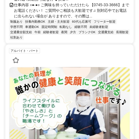
仕事内容 ○●-●○ ご興味を持っていただけたら 【0745-33-3666】まで
お電話ください！ ご質問やご相談も大歓迎です♫ 別対応中でお電話
に出られない場合が ありますので、その際は...
制服あり
扶養内勤務OK
主婦・主夫歓迎
60代も応募可
フリーター歓迎
学歴不問
車通勤OK
固定時間制
転勤なし
経験不問
未経験者歓迎
交通費全額支給
午前
経験者歓迎
夜間
夕方
ブランクOK
交通費支給
長期歓迎
社割あり
アルバイト・パート