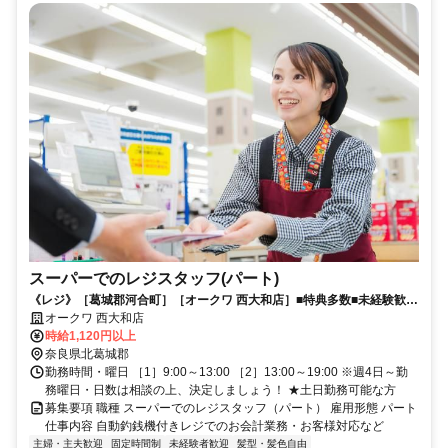
スーパーでのレジスタッフ(パート)
《レジ》［葛城郡河合町］［オークワ 西大和店］■特典多数■未経験歓迎
■年齢幅広く歓迎します！
オークワ 西大和店
時給1,120円以上
奈良県北葛城郡
勤務時間・曜日 ［1］9:00～13:00 ［2］13:00～19:00 ※週4日～勤
務曜日・日数は相談の上、決定しましょう！ ★土日勤務可能な方
募集要項 職種 スーパーでのレジスタッフ（パート） 雇用形態 パート
仕事内容 自動釣銭機付きレジでのお会計業務・お客様対応など
主婦・主夫歓迎
固定時間制
未経験者歓迎
髪型・髪色自由