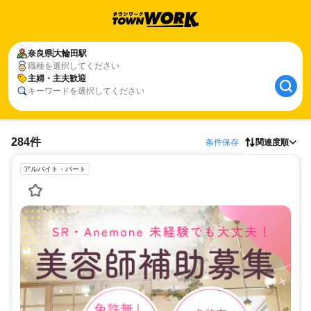
奈良県
大輪田駅
職種を選択してください
主婦・主夫歓迎
キーワードを選択してください
284件
条件保存
関連度順
アルバイト・パート