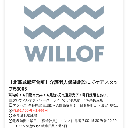
【北葛城郡河合町】介護老人保健施設にてケアスタッ
フ/56065
高時給！★日勤帯のみ！★最短5分で登録完了！即日採用もあり。
(株)ウィルオブ・ワーク ライフケア事業部 CW奈良支店
アクセス: 奈良県北葛城郡河合町高塚台１丁目８番地１ ・最寄り駅：
佐味田川駅 徒歩13分 ★マイカー通勤可能です！
時給1,400円～1,600円
奈良県北葛城郡
勤務時間・曜日: （派遣社員） ・シフト 早番 7:00-15:30 遅番 10:30-
19:00 ＞休憩60分 就業日数：週5日