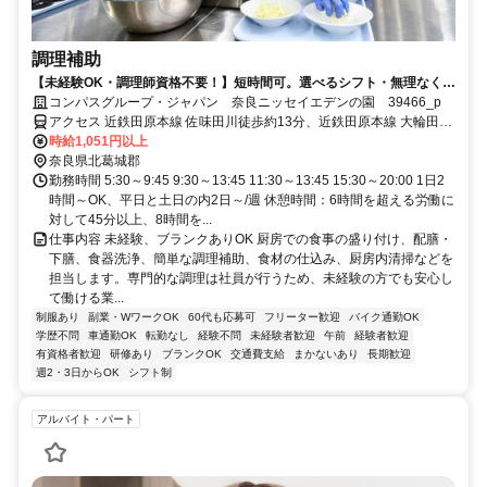
調理補助
【未経験OK・調理師資格不要！】短時間可。選べるシフト・無理なく安
定ワーク！
コンパスグループ・ジャパン 奈良ニッセイエデンの園 39466_p
アクセス 近鉄田原本線 佐味田川徒歩約13分、近鉄田原本線 大輪田徒
歩約17分、近鉄田原本線 池部徒歩約20分 奈良交通バス「高塚台一丁
時給1,051円以上
目」バス停徒歩約3分
奈良県北葛城郡
勤務時間 5:30～9:45 9:30～13:45 11:30～13:45 15:30～20:00 1日2
時間～OK、平日と土日の内2日～/週 休憩時間：6時間を超える労働に
対して45分以上、8時間を...
仕事内容 未経験、ブランクありOK 厨房での食事の盛り付け、配膳・
下膳、食器洗浄、簡単な調理補助、食材の仕込み、厨房内清掃などを
担当します。専門的な調理は社員が行うため、未経験の方でも安心し
て働ける業...
制服あり
副業・WワークOK
60代も応募可
フリーター歓迎
バイク通勤OK
学歴不問
車通勤OK
転勤なし
経験不問
未経験者歓迎
午前
経験者歓迎
有資格者歓迎
研修あり
ブランクOK
交通費支給
まかないあり
長期歓迎
週2・3日からOK
シフト制
アルバイト・パート