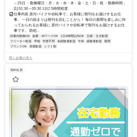
～25日 ・勤務曜日：月・火・水・木・金・土・日・祝 ・勤務時間：
[1] 01:30～05:30 1日2.5時間程度
仕事内容 原付バイクや自転車で、お客様に朝刊をお届けするお仕
事。 一日の始まりは朝刊を読むことから！ 毎日の新聞を楽しみに待
っておられるお客様に 原付バイクや自転車で朝刊をお届けするお仕
事です。 防犯...
扶養内勤務OK
副業・WワークOK
1日4時間以内OK
主婦・主夫歓迎
フリーター歓迎
早朝
学歴不問
未経験者歓迎
午前
経験者歓迎
夜間
ブランクOK
長期歓迎
シフト制
同じ企業の求人
契約社員