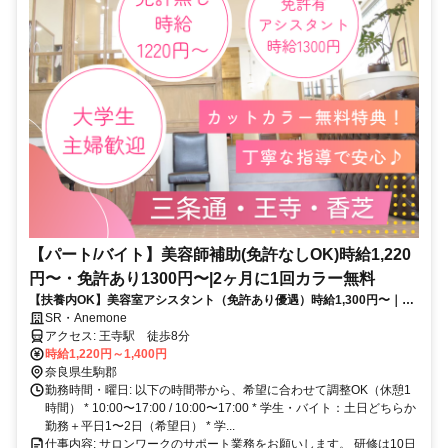
【パート/バイト】美容師補助(免許なしOK)時給1,220
円〜・免許あり1300円〜|2ヶ月に1回カラー無料
【扶養内OK】美容室アシスタント（免許あり優遇）時給1,300円〜｜営
業時間内レッスン
SR・Anemone
アクセス: 王寺駅 徒歩8分
時給1,220円～1,400円
奈良県生駒郡
勤務時間・曜日: 以下の時間帯から、希望に合わせて調整OK（休憩1
時間） * 10:00〜17:00 / 10:00〜17:00 * 学生・バイト：土日どちらか
勤務＋平日1〜2日（希望日） * 学...
仕事内容: サロンワークのサポート業務をお願いします。 研修は10日