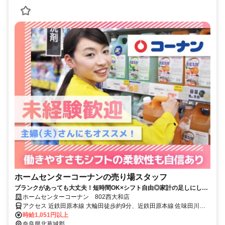
ホームセンターコーナンの売り場スタッフ
ブランクがあっても大丈夫！短時間OK×シフト自由◎家計の足しにした
い方にもおすすめです。
ホームセンターコーナン 802西大和店
アクセス 近鉄田原本線 大輪田徒歩約9分、近鉄田原本線 佐味田川徒
歩約18分、ＪＲ関西本線〔大和路線〕 王寺南口徒歩約27分
時給1,051円以上
奈良県北葛城郡