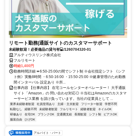
リモート勤務|通販サイトのカスタマーサポート
未経験歓迎！必要備品の貸与有💻/1260704320-01
アルティウスリンク株式会社
フルリモート
時給1,400円
勤務時間詳細 ⏩6:50-25:00の間でシフト制 ※会社指定シフト 《シフ
ト例》実働8時間 ・6:50-16:00 ・15:50-25:00 ※健康管理のため勤務
間インターバル 設定あり ※所...
仕事内容 【仕事内容】 在宅コールセンターオペレーター！ 大手通販
サイト「Amazon」の 問い合わせ対応◎ ※当社はAmazonのカスタマ
ーサービス業務 を請け負っています。当社の従業員として ...
業界未経験者歓迎
社員登用あり
主婦・主夫歓迎
フリーター歓迎
学歴不問
転勤なし
経験不問
未経験者歓迎
フルリモート
経験者歓迎
ネイルOK
研修あり
在宅OK
ブランクOK
交通費支給
長期歓迎
シフト制
ピアスOK
服装自由
ひげOK
アルバイト・パート