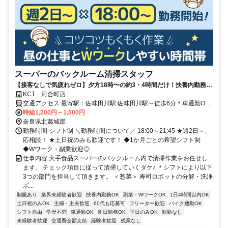
スーパーのバックルーム清掃スタッフ
【接客なしで気疲れゼロ】夕方18時〜の約3・4時間だけ！扶養内勤務
OK/副業・WワークOK！ 週2～の短時間勤務！シフト融通抜群！
KCT 河合町店
交通アクセス 最寄駅：佐味田川駅 佐味田川駅～徒歩6分＊車通勤OK
＊バイク通勤OK
時給1,200円～1,500円
奈良県北葛城郡
勤務時間 シフト制 ＼勤務時間について／ 18:00～21:45 ★週2日～、
応相談！ ★土日祝のみも歓迎です！ ◆1か月ごとの希望シフト制
◆Wワーク・副業歓迎◎
仕事内容 大手食品スーパーのバックルーム内で清掃作業をお任せし
ます。 チェック項目に従って清掃していくダケ♪ ＊シフトにより以下
3つの部門を担当して頂きます。 ＜惣菜＞ 寿司ロボットの分解・洗浄
ボ...
制服あり
業界未経験者歓迎
扶養内勤務OK
副業・WワークOK
1日4時間以内OK
土日祝のみOK
主婦・主夫歓迎
60代も応募可
フリーター歓迎
バイク通勤OK
シフト自由
学歴不問
車通勤OK
即日勤務OK
平日のみOK
転勤なし
未経験者歓迎
交通費全額支給
経験者歓迎
残業なし