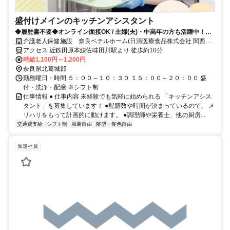
盛付けメインのキッチンアシスタント
◆履歴書不要◆オンライン面接OK / 主婦(夫)・中高年の方も活躍中！柔
軟な働き方に理解あり◎
介護老人保健施設 奈良ベテルホーム(日清医療食品株式会社 関西支
店)
アクセス 近鉄田原本線佐味田川駅より 徒歩約10分
時給1,100円～1,200円
奈良県北葛城郡
勤務曜日・時間 ５：００～１０：３０ １５：００～２０：００ 盛
付・洗浄・配膳 ※シフト制
仕事情報 ● 仕事内容 未経験でも気軽に始められる 「キッチンアシス
タント」を募集しています！ ●配膳数や時間が決まっているので、 メ
リハリをもって計画的に動けます。 ●調理師や栄養士、他の厨房...
交通費支給
シフト制
服装自由
髪型・髪色自由
派遣社員