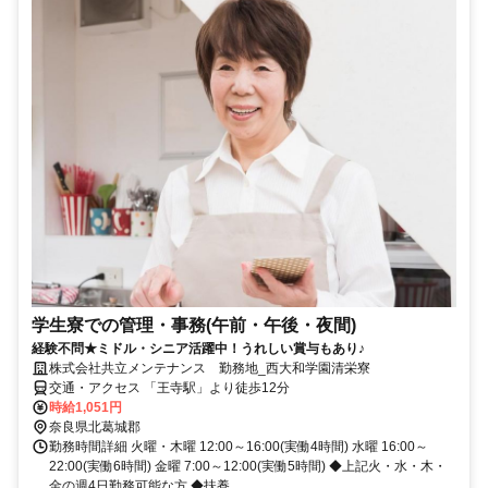
学生寮での管理・事務(午前・午後・夜間)
経験不問★ミドル・シニア活躍中！うれしい賞与もあり♪
株式会社共立メンテナンス 勤務地_西大和学園清栄寮
交通・アクセス 「王寺駅」より徒歩12分
時給1,051円
奈良県北葛城郡
勤務時間詳細 火曜・木曜 12:00～16:00(実働4時間) 水曜 16:00～
22:00(実働6時間) 金曜 7:00～12:00(実働5時間) ◆上記火・水・木・
金の週4日勤務可能な方 ◆扶養...