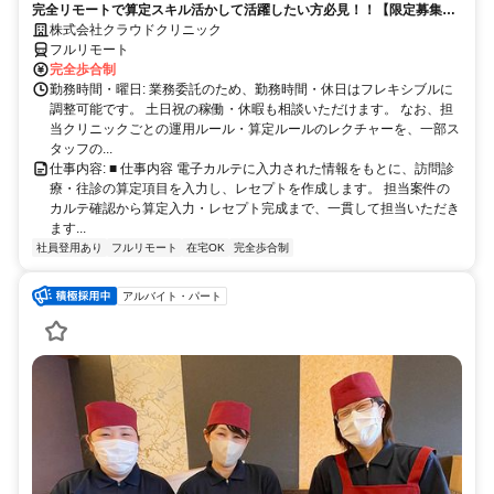
完全リモートで算定スキル活かして活躍したい方必見！！【限定募集】
完全リモート｜在宅医療レセプト算定（成果報酬型／業務委託）
株式会社クラウドクリニック
フルリモート
完全歩合制
勤務時間・曜日: 業務委託のため、勤務時間・休日はフレキシブルに
調整可能です。 土日祝の稼働・休暇も相談いただけます。 なお、担
当クリニックごとの運用ルール・算定ルールのレクチャーを、一部ス
タッフの...
仕事内容: ■ 仕事内容 電子カルテに入力された情報をもとに、訪問診
療・往診の算定項目を入力し、レセプトを作成します。 担当案件の
カルテ確認から算定入力・レセプト完成まで、一貫して担当いただき
ます...
社員登用あり
フルリモート
在宅OK
完全歩合制
アルバイト・パート