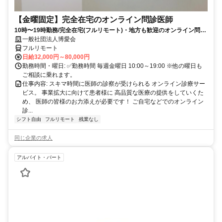
【金曜固定】完全在宅のオンライン問診医師
10時〜19時勤務/完全在宅(フルリモート)・地方も歓迎のオンライン問診
業務
一般社団法人博愛会
フルリモート
日給32,000円～80,000円
勤務時間・曜日: ✅勤務時間 毎週金曜日 10:00～19:00 ※他の曜日も
ご相談に乗れます。
仕事内容: スキマ時間に医師の診察が受けられる オンライン診療サー
ビス。 事業拡大に向けて患者様に 高品質な医療の提供をしていくた
め、 医師の皆様のお力添えが必要です！ ご自宅などでのオンライン
診...
シフト自由
フルリモート
残業なし
同じ企業の求人
アルバイト・パート