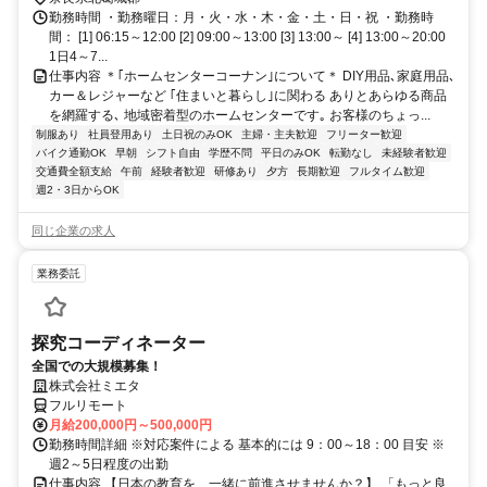
勤務時間 ・勤務曜日：月・火・水・木・金・土・日・祝 ・勤務時
間： [1] 06:15～12:00 [2] 09:00～13:00 [3] 13:00～ [4] 13:00～20:00
1日4～7...
仕事内容 ＊｢ホームセンターコーナン｣について＊ DIY用品､家庭用品､
カー＆レジャーなど ｢住まいと暮らし｣に関わる ありとあらゆる商品
を網羅する､ 地域密着型のホームセンターです｡ お客様のちょっ...
制服あり
社員登用あり
土日祝のみOK
主婦・主夫歓迎
フリーター歓迎
バイク通勤OK
早朝
シフト自由
学歴不問
平日のみOK
転勤なし
未経験者歓迎
交通費全額支給
午前
経験者歓迎
研修あり
夕方
長期歓迎
フルタイム歓迎
週2・3日からOK
同じ企業の求人
業務委託
探究コーディネーター
全国での大規模募集！
株式会社ミエタ
フルリモート
月給200,000円～500,000円
勤務時間詳細 ※対応案件による 基本的には 9：00～18：00 目安 ※
週2～5日程度の出勤
仕事内容 【日本の教育を、一緒に前進させませんか？】 「もっと良