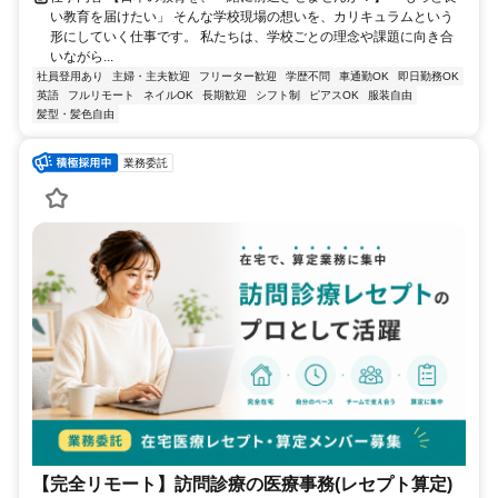
い教育を届けたい」 そんな学校現場の想いを、カリキュラムという
形にしていく仕事です。 私たちは、学校ごとの理念や課題に向き合
いながら...
社員登用あり
主婦・主夫歓迎
フリーター歓迎
学歴不問
車通勤OK
即日勤務OK
英語
フルリモート
ネイルOK
長期歓迎
シフト制
ピアスOK
服装自由
髪型・髪色自由
業務委託
【完全リモート】訪問診療の医療事務(レセプト算定)