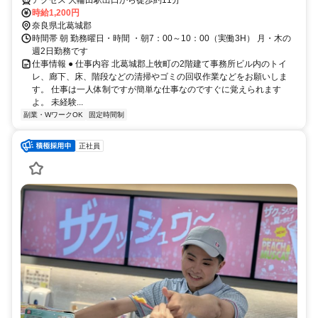
時給1,200円
奈良県北葛城郡
時間帯 朝 勤務曜日・時間 ・朝7：00～10：00（実働3H） 月・木の
週2日勤務です
仕事情報 ● 仕事内容 北葛城郡上牧町の2階建て事務所ビル内のトイ
レ、廊下、床、階段などの清掃やゴミの回収作業などをお願いしま
す。 仕事は一人体制ですが簡単な仕事なのですぐに覚えられます
よ。 未経験...
副業・WワークOK
固定時間制
正社員