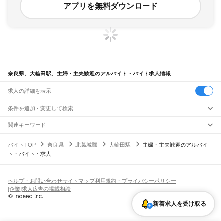
アプリを無料ダウンロード
奈良県、大輪田駅、主婦・主夫歓迎のアルバイト・バイト求人情報
求人の詳細を表示
条件を追加・変更して検索
市区町村を追加・変更
関連キーワード
完全在宅ワーク 全国
シール貼り 在宅
現在地周辺
ガチャガチャ
犬カフェ
奈良県
駅を追加・変更
バイトTOP
奈良県
北葛城郡
大輪田駅
主婦・主夫歓迎のアルバイ
奈良県
すべて
ト・バイト・求人
奈良市
大和高田市
大和郡山市
天理市
橿原市
桜井市
五條市
御所市
生駒市
香芝市
職種を追加・変更
大和路線
葛城市
宇陀市
山辺郡
生駒郡
磯城郡
宇陀郡
高市郡
北葛城郡
吉野郡
平城山駅
奈良駅
郡山駅
大和小泉駅
法隆寺駅
王寺駅
三郷駅
飲食・フードサービス
特徴を追加・変更
飲食・フードサービス
すべて
ヘルプ・お問い合わせ
サイトマップ
利用規約・プライバシーポリシー
奈良線
ホールスタッフ
キッチンスタッフ
皿洗い・洗い場
精肉・鮮魚加工
給食調理
人気
[企業]求人広告の掲載相談
平城山駅
奈良駅
雇用形態を追加・変更
パン屋（ベーカリー）
フードカウンター販売員
バー（BAR）・バーテンダー
日払いOK
高校生歓迎
学生歓迎
深夜の仕事
髪型・髪色自由
ひげOK
ネイルOK
飲食店補助（開店・閉店準備）
飲食店（店長・マネージャー）
新着求人を受け取る
JR和歌山線
ピアスOK
アルバイト・パート
履歴書不要
オープニングスタッフ
留学生・外国人活躍中
都道府県を変更
営業・販売
王寺駅
畠田駅
志都美駅
香芝駅
ＪＲ五位堂駅
高田駅
大和新庄駅
御所駅
玉手駅
掖上駅
勤務期間
正社員
吉野口駅
北宇智駅
五条駅
大和二見駅
営業・販売
すべて