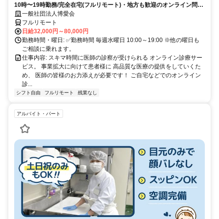
10時〜19時勤務/完全在宅(フルリモート)・地方も歓迎のオンライン問診
業務
一般社団法人博愛会
フルリモート
日給32,000円～80,000円
勤務時間・曜日: ✅勤務時間 毎週水曜日 10:00～19:00 ※他の曜日も
ご相談に乗れます。
仕事内容: スキマ時間に医師の診察が受けられる オンライン診療サー
ビス。 事業拡大に向けて患者様に 高品質な医療の提供をしていくた
め、 医師の皆様のお力添えが必要です！ ご自宅などでのオンライン
診...
シフト自由
フルリモート
残業なし
アルバイト・パート