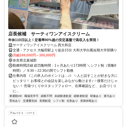
店長候補 サーティワンアイスクリーム
年休110日以上！定着率90%超の安定基盤で高収入を実現！
サーティワンアイスクリーム 西大和店
交通・アクセス 大輪田駅より徒歩15分 大和大学白鳳短期大学部隣り
月給249,000円～300,000円
奈良県北葛城郡
勤務時間詳細 総労働時間：1ヶ月あたり173時間 ＼シフト制（実働8
時間）／ 9:30～22:30の間でシフト勤務
仕事内容 《この求人のポイントは…♪》 ✨人と話すことが好きな方に
ピッタリ！ お客様との会話を楽しみながら働けます♪ ✨接客だけじゃ
ない！ 売場づくりやスタッフフォロー、在庫確認など、 お店づくり
に...
車通勤OK
職場見学可
経験不問
未経験者歓迎
経験者歓迎
研修あり
賞与あり
育休あり
交通費支給
長期歓迎
シフト制
社割あり
長期休暇あり
アルバイト・パート