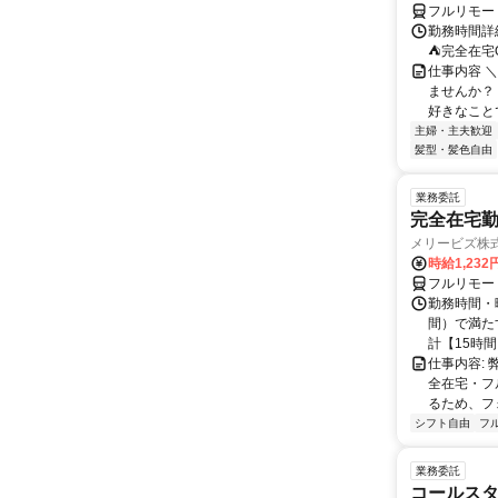
フルリモー
勤務時間詳
⛺完全在宅
仕事内容 ＼
ませんか？
好きなことで
主婦・主夫歓迎
髪型・髪色自由
業務委託
完全在宅勤
メリービズ株
時給1,23
フルリモー
勤務時間・曜
間）で満たす
計【15時間】
仕事内容:
全在宅・フ
るため、フ
シフト自由
フ
業務委託
コールスタ