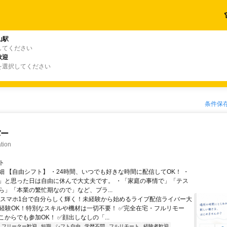
山駅
してください
歓迎
を選択してください
条件保
バー
tion
ト
細 【自由シフト】 ・24時間、いつでも好きな時間に配信してOK！ ・
」と思った日は自由に休んで大丈夫です。 ・「家庭の事情で」「テス
ら」「本業の繁忙期なので」など、プラ...
＼スマホ1台で自分らしく輝く！未経験から始めるライブ配信ライバー大
未経験OK！特別なスキルや機材は一切不要！ ✅完全在宅・フルリモー
からでも参加OK！ ✅顔出しなしの「...
フリーター歓迎
短期
シフト自由
学歴不問
フルリモート
経験者歓迎