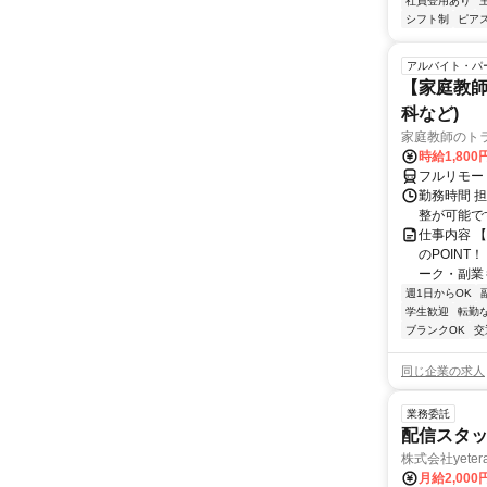
社員登用あり
シフト制
ピアス
アルバイト・パ
【家庭教師
科など)
家庭教師のト
時給1,800
フルリモー
勤務時間 
整が可能で
仕事内容 
のPOINT
ーク・副業も
週1日からOK
学生歓迎
転勤
ブランクOK
交
同じ企業の求人
業務委託
配信スタッ
株式会社yeter
月給2,000