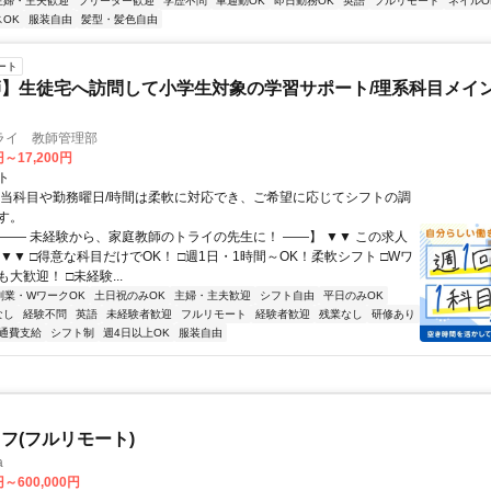
主婦・主夫歓迎
フリーター歓迎
学歴不問
車通勤OK
即日勤務OK
英語
フルリモート
ネイルO
OK
服装自由
髪型・髪色自由
ート
】生徒宅へ訪問して小学生対象の学習サポート/理系科目メイン
ライ 教師管理部
円～17,200円
ト
担当科目や勤務曜日/時間は柔軟に対応でき、ご希望に応じてシフトの調
す。
【―― 未経験から、家庭教師のトライの先生に！ ――】 ▼▼ この求人
！ ▼▼ □得意な科目だけでOK！ □週1日・1時間～OK！柔軟シフト □Wワ
大歓迎！ □未経験...
副業・WワークOK
土日祝のみOK
主婦・主夫歓迎
シフト自由
平日のみOK
なし
経験不問
英語
未経験者歓迎
フルリモート
経験者歓迎
残業なし
研修あり
通費支給
シフト制
週4日以上OK
服装自由
フ(フルリモート)
a
円～600,000円