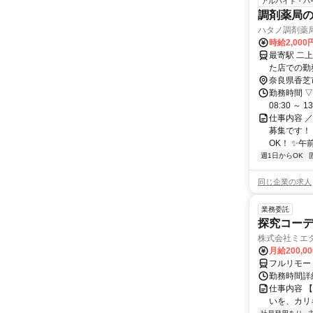
アルバイト・パ
調剤薬局
ハタノ調剤薬
時給2,000
最寄駅 二上山駅 交通アクセス 近鉄南大阪線二上山駅より
た店での勤
奈良県香芝
勤務時間 ▽営
08:30 ～
仕事内容 
募集です！ 
OK！ ✨午前
週1日からOK
同じ企業の求人
業務委託
探究コー
株式会社ミエ
月給200,0
フルリモー
勤務時間詳細
仕事内容 
いを、カリ