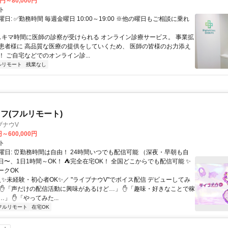
0円～80,000円
ト
日: ✅勤務時間 毎週金曜日 10:00～19:00 ※他の曜日もご相談に乗れ
 スキマ時間に医師の診察が受けられる オンライン診療サービス。 事業拡
患者様に 高品質な医療の提供をしていくため、 医師の皆様のお力添え
 ご自宅などでのオンライン診...
ルリモート
残業なし
フ(フルリモート)
ブナウV
円～600,000円
ト
曜日: ⏰勤務時間は自由！ 24時間いつでも配信可能 （深夜・早朝も自
日〜、1日1時間～OK！ ⛺完全在宅OK！ 全国どこからでも配信可能 ✨
ークOK
＼✨未経験・初心者OK✨／ "ライブナウV"でボイス配信 デビューしてみ
 ✋「声だけの配信活動に興味があるけど…」 ✋「趣味・好きなことで稼
」 ✋「やってみた...
フルリモート
在宅OK