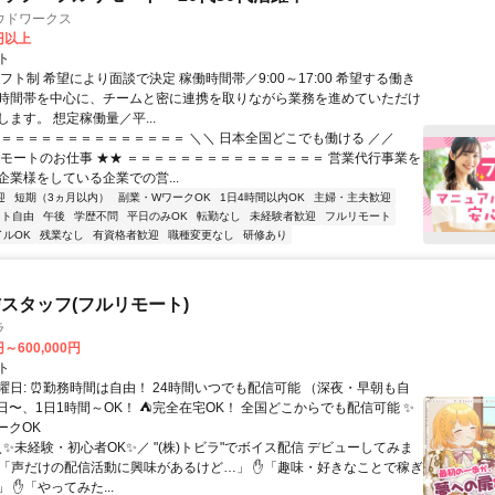
ウドワークス
0円以上
ト
フト制 希望により面談で決定 稼働時間帯／9:00～17:00 希望する働き
時間帯を中心に、チームと密に連携を取りながら業務を進めていただけ
ます。 想定稼働量／平...
＝＝＝＝＝＝＝＝＝＝＝＝＝＝＝ ＼＼ 日本全国どこでも働ける ／／
リモートのお仕事 ★★ ＝＝＝＝＝＝＝＝＝＝＝＝＝＝＝ 営業代行事業を
企業様をしている企業での営...
迎
短期（3ヵ月以内）
副業・WワークOK
1日4時間以内OK
主婦・主夫歓迎
フト自由
午後
学歴不問
平日のみOK
転勤なし
未経験者歓迎
フルリモート
イルOK
残業なし
有資格者歓迎
職種変更なし
研修あり
スタッフ(フルリモート)
ラ
円～600,000円
ト
曜日: ⏰勤務時間は自由！ 24時間いつでも配信可能 （深夜・早朝も自
日〜、1日1時間～OK！ ⛺完全在宅OK！ 全国どこからでも配信可能 ✨
ークOK
＼✨未経験・初心者OK✨／ "(株)トビラ"でボイス配信 デビューしてみま
✋「声だけの配信活動に興味があるけど…」 ✋「趣味・好きなことで稼ぎ
 ✋「やってみた...