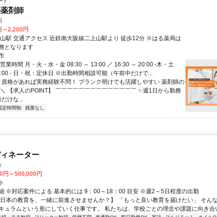
ート
の薬剤師
局
円～2,200円
 徒歩12分 ※はる薬局は
務となります
市
業時間 月・火・水・金 08:30 ～ 13:00 ／ 16:30 ～ 20:00 -木・土
 13:00 - 日・祝：定休日 ※出勤時間相談可能（午前中だけで...
／ 資格があれば実務経験不問！ ブランク明けでも活躍しやすい 薬剤師の
＼ 【求人のPOINT】 ￣￣￣￣￣￣￣￣￣￣￣￣￣￣ ✨週1日から勤務
だけな...
固定時間制
残業なし
ディネーター
タ
00円～500,000円
ト
 ※対応案件による 基本的には 9：00～18：00 目安 ※週2～5日程度の出勤
【日本の教育を、一緒に前進させませんか？】 「もっと良い教育を届けたい」 そん
キュラムという形にしていく仕事です。 私たちは、学校ごとの理念や課題に向き合いな