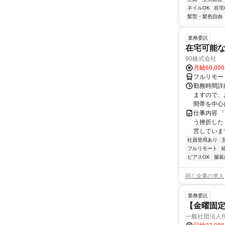
ネイルOK
在宅
髪型・髪色自由
業務委託
在宅可能
90株式会社
月給60,00
フルリモー
勤務時間詳
ますので、お
間帯を中心に
仕事内容 
う挫折したく
営しています
社員登用あり
フルリモート
ピアスOK
服装
同じ企業の求人
業務委託
【金曜固
一般社団法人