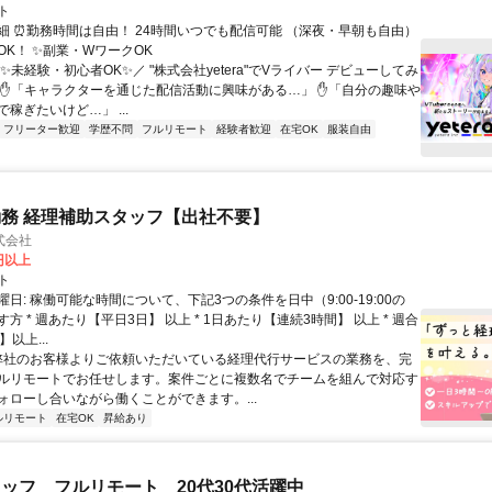
ト
細 ⏰勤務時間は自由！ 24時間いつでも配信可能 （深夜・早朝も自由）
OK！ ✨副業・WワークOK
✨未経験・初心者OK✨／ "株式会社yetera"でVライバー デビューしてみ
 ✋「キャラクターを通じた配信活動に興味がある…」 ✋「自分の趣味や
稼ぎたいけど…」 ...
フリーター歓迎
学歴不問
フルリモート
経験者歓迎
在宅OK
服装自由
務 経理補助スタッフ【出社不要】
式会社
2円以上
ト
日: 稼働可能な時間について、下記3つの条件を日中（9:00-19:00の
方 * 週あたり【平日3日】 以上 * 1日あたり【連続3時間】 以上 * 週合
以上...
 弊社のお客様よりご依頼いただいている経理代行サービスの業務を、完
ルリモートでお任せします。案件ごとに複数名でチームを組んで対応す
ォローし合いながら働くことができます。...
ルリモート
在宅OK
昇給あり
ッフ フルリモート 20代30代活躍中