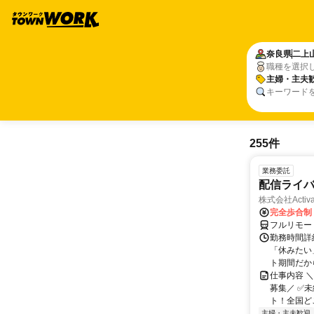
奈良県
二上
職種を選択
主婦・主夫
キーワード
255件
業務委託
配信ライ
株式会社Activa
完全歩合制
フルリモー
勤務時間詳
「休みたい
ト期間だか
仕事内容 
募集／ ✅
ト！全国どこ
主婦・主夫歓迎