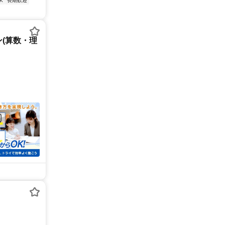
K
長期歓迎
(算数・理