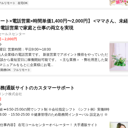
フルリモート
在宅OK
ート×電話営業×時間単価1,400円〜2,000円】 <ママさん、未
の電話営業で家庭と仕事の両立を実現
セールスセンター
円～2,000円
ト
日: 営業時間：平日9:00〜18:00
 法人企業様の電話営業です。 新規営業でアポイント獲得をやっていただ
面談から最短翌日に稼働開始可能です。 ＜主な業務＞ ・弊社用意した架
マニュアルをもとに企業様にお電...
日勤務OK
フルリモート
務|通販サイトのカスタマーサポート
リンク株式会社
円
ト
 ⏩6:50-25:00の間でシフト制 ※会社指定シフト 《シフト例》実働8時
-16:00 ・15:50-25:00 ※健康管理のため勤務間インターバル 設定あり ※
【仕事内容】 在宅コールセンターオペレーター！ 大手通販サイト