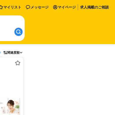
マイリスト
メッセージ
マイページ
求人掲載のご相談
存
関連度順