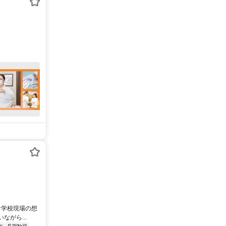
な学校現場の想
がら...