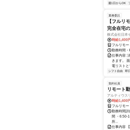
週1日からOK
業務委託
【フルリモ
完全在宅
株式会社日本
時給1,400
フルリモー
勤務時間・曜
仕事内容:
きます。 
電リストと
シフト自由
即
契約社員
リモート勤
アルティウス
時給1,400
フルリモー
勤務時間詳細
間 ・6:50
所...
仕事内容 