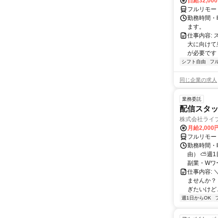
日給32,00
フルリモー
勤務時間・曜
ます。
仕事内容:
大に向けて
が必要です！
シフト自由
フ
同じ企業の求人
業務委託
配信スタッ
株式会社ライ
月給2,000
フルリモー
勤務時間・
由） ⛅週1
副業・Wワ
仕事内容: 
ませんか？
ぎたいけど…
週1日からOK