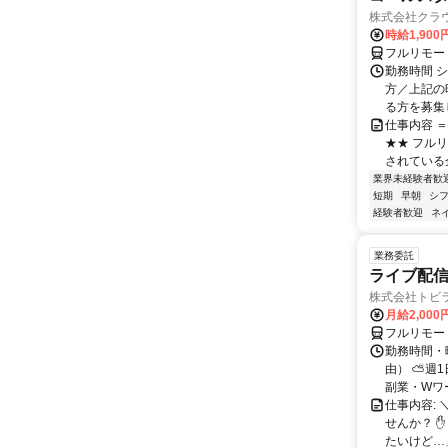
株式会社クラ
時給1,90
フルリモー
勤務時間 シ
方／上記の
る方を募集し
仕事内容 
★★ フル
されている
業界未経験者歓
短期
早朝
シ
経験者歓迎
ネ
業務委託
ライブ配信
株式会社トビ
月給2,000
フルリモー
勤務時間・
由） ⛅週1
副業・Wワ
仕事内容: 
せんか？ 
たいけど…」