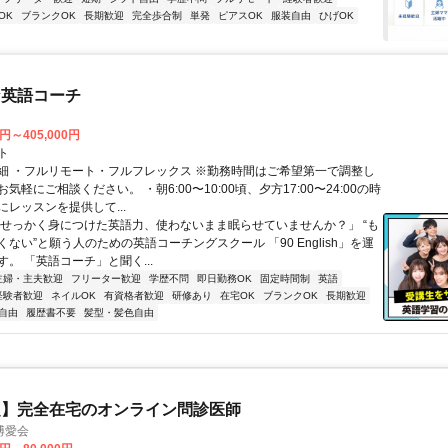
OK
ブランクOK
長期歓迎
完全歩合制
単発
ピアスOK
服装自由
ひげOK
な英語コーチ
0円～405,000円
ト
細 ・フルリモート・フルフレックス ※勤務時間はご希望第一で調整し
気軽にご相談ください。 ・朝6:00〜10:00頃、夕方17:00〜24:00の時
レッスンを提供して...
「せっかく身につけた英語力、使わないまま眠らせていませんか？」 “も
ない”と願う人のための英語コーチングスクール 「90 English」を運
。 「英語コーチ」と聞く...
主婦・主夫歓迎
フリーター歓迎
学歴不問
即日勤務OK
固定時間制
英語
経験者歓迎
ネイルOK
有資格者歓迎
研修あり
在宅OK
ブランクOK
長期歓迎
自由
履歴書不要
髪型・髪色自由
定】完全在宅のオンライン問診医師
博愛会