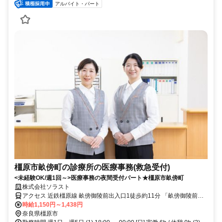
アルバイト・パート
橿原市畝傍町の診療所の医療事務(救急受付)
<未経験OK/週1回～>医療事務の夜間受付パート★橿原市畝傍町
株式会社ソラスト
アクセス 近鉄橿原線 畝傍御陵前出入口1徒歩約11分 「畝傍御陵前
駅」徒歩1分／車通勤可
時給1,150円～1,438円
奈良県橿原市