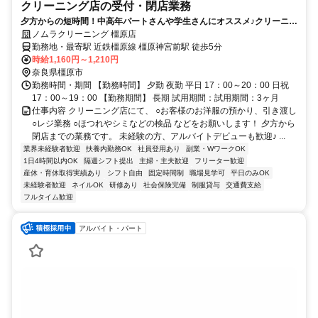
クリーニング店の受付・閉店業務
夕方からの短時間！中高年パートさんや学生さんにオススメ♪クリーニン
グ店での受付業務
ノムラクリーニング 橿原店
勤務地・最寄駅 近鉄橿原線 橿原神宮前駅 徒歩5分
時給1,160円～1,210円
奈良県橿原市
勤務時間・期間 【勤務時間】 夕勤 夜勤 平日 17：00～20：00 日祝
17：00～19：00 【勤務期間】 長期 試用期間：試用期間：3ヶ月
仕事内容 クリーニング店にて、 ○お客様のお洋服の預かり、引き渡し
○レジ業務 ○ほつれやシミなどの検品 などをお願いします！ 夕方から
閉店までの業務です。 未経験の方、アルバイトデビューも歓迎♪ ...
業界未経験者歓迎
扶養内勤務OK
社員登用あり
副業・WワークOK
1日4時間以内OK
隔週シフト提出
主婦・主夫歓迎
フリーター歓迎
産休・育休取得実績あり
シフト自由
固定時間制
職場見学可
平日のみOK
未経験者歓迎
ネイルOK
研修あり
社会保険完備
制服貸与
交通費支給
フルタイム歓迎
アルバイト・パート