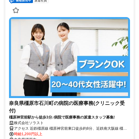
派遣社員
奈良県橿原市石川町の病院の医療事務(クリニック受
付)
橿原神宮前駅から徒歩3分♪病院で医療事務の派遣スタッフ募集!
株式会社ソラスト
アクセス 近鉄橿原線 橿原神宮前東口徒歩約8分、近鉄南大阪線 橿原
神宮前東口徒歩約8分、近鉄吉野線 橿原神宮前東口徒歩約8分 「橿原
時給1,200円以上