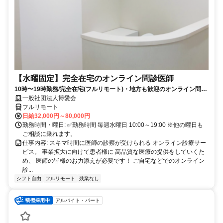
【水曜固定】完全在宅のオンライン問診医師
10時〜19時勤務/完全在宅(フルリモート)・地方も歓迎のオンライン問診
業務
一般社団法人博愛会
フルリモート
日給32,000円～80,000円
勤務時間・曜日: ✅勤務時間 毎週水曜日 10:00～19:00 ※他の曜日も
ご相談に乗れます。
仕事内容: スキマ時間に医師の診察が受けられる オンライン診療サー
ビス。 事業拡大に向けて患者様に 高品質な医療の提供をしていくた
め、 医師の皆様のお力添えが必要です！ ご自宅などでのオンライン
診...
シフト自由
フルリモート
残業なし
アルバイト・パート