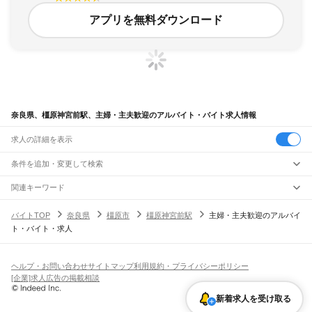
アプリを無料ダウンロード
奈良県、橿原神宮前駅、主婦・主夫歓迎のアルバイト・バイト求人情報
求人の詳細を表示
条件を追加・変更して検索
市区町村を追加・変更
関連キーワード
完全在宅ワーク 全国
シール貼り 在宅
現在地周辺
ガチャガチャ
犬カフェ
奈良県
駅を追加・変更
バイトTOP
奈良県
橿原市
橿原神宮前駅
主婦・主夫歓迎のアルバイ
奈良県
すべて
ト・バイト・求人
奈良市
大和高田市
大和郡山市
天理市
橿原市
桜井市
五條市
御所市
生駒市
香芝市
職種を追加・変更
大和路線
葛城市
宇陀市
山辺郡
生駒郡
磯城郡
宇陀郡
高市郡
北葛城郡
吉野郡
平城山駅
奈良駅
郡山駅
大和小泉駅
法隆寺駅
王寺駅
三郷駅
飲食・フードサービス
特徴を追加・変更
飲食・フードサービス
すべて
ヘルプ・お問い合わせ
サイトマップ
利用規約・プライバシーポリシー
奈良線
ホールスタッフ
キッチンスタッフ
皿洗い・洗い場
精肉・鮮魚加工
給食調理
人気
[企業]求人広告の掲載相談
平城山駅
奈良駅
雇用形態を追加・変更
パン屋（ベーカリー）
フードカウンター販売員
バー（BAR）・バーテンダー
日払いOK
高校生歓迎
学生歓迎
深夜の仕事
髪型・髪色自由
ひげOK
ネイルOK
飲食店補助（開店・閉店準備）
飲食店（店長・マネージャー）
新着求人を受け取る
JR和歌山線
ピアスOK
アルバイト・パート
履歴書不要
オープニングスタッフ
留学生・外国人活躍中
都道府県を変更
営業・販売
王寺駅
畠田駅
志都美駅
香芝駅
ＪＲ五位堂駅
高田駅
大和新庄駅
御所駅
玉手駅
掖上駅
勤務期間
正社員