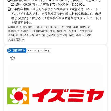
勤務時間 週1日～週5日 (1) 18:00 ～ 00:00 [日] 実働 6h / 休憩 0h (2)
20:15 ～ 00:00 [月～土] 実働 3.75h / 休憩 0h (3) 00:00 ...
仕事内容 橿原市畝傍町の診療所の医療事務（救急受付）のパート・
アルバイト求人です。 奈良県橿原市畝傍町にある診療所にて、未経
験から効率よく稼げる【医療事務の夜間救急受付スタッフ(パート)】
を増員募集中...
制服あり
社員登用あり
週1日からOK
フリーター歓迎
早朝
学歴不問
車通勤OK
転勤なし
未経験者歓迎
午前
夜間
ブランクOK
交通費支給
長期歓迎
駅近5分以内
週2・3日からOK
シフト制
深夜
週4日以上OK
友達と応募OK
アルバイト・パート