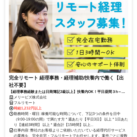
完全リモート 経理事務・経理補助/扶養内で働く【出
社不要】
【経理事務経験または日商簿記3級以上】扶養内OK！平日昼間３h～。
完全在宅で育児・介護中の方も大歓迎♪
メリービズ株式会社
フルリモート
時給1,232円以上
勤務時間・曜日: 稼働可能な時間について、下記3つの条件を日中
（9:00-19:00の間）で満たす方 * 週あたり【平日3日】 以上 * 1日あた
り【連続3時間】 以上 * 週合計【15時間】以上...
仕事内容: 弊社のお客様よりご依頼いただいている経理代行サービス
の業務を、完全在宅・フルリモートでお任せします。案件ごとに複数