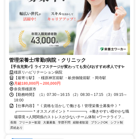
管理栄養士/常勤/病院・クリニック
【手当充実✅️】ライフステージが変わっても安心❗️おすすめ求人です✨
橿原リハビリテーション病院
【最寄り駅】 ・橿原神宮前駅 ・畝傍御陵前駅 ・岡寺駅
月給180,000円～200,000円
奈良県橿原市
【勤務時間】 （1）07:30～16:15 （2）08:30～17:15 （3）09:15～
18:00
【仕事内容】 *《 資格を活かして働ける！管理栄養士募集中 》*
┏━━━━＊オススメポイント＊━━━━┓ ⭐️働きやすい穏やかな職
場環境 ⭐️人間関係のストレスが少ないチーム体制 ⭐️ワークライフ...
長期
フリーター歓迎
大量募集
学歴不問
経験者歓迎
ブランクOK
シフト制
昇給あり