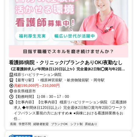
看護師/病院・クリニック/ブランクありOK/夜勤なし
《正看護師求人✅️年間休日120日以上✨》完全週休2日制⭕賞与年2回⭕
ワークライフバランス重視の方におすすめ⭐
橿原リハビリテーション病院
【最寄り駅】 ・橿原神宮前駅 ・畝傍御陵前駅 ・岡寺駅
月給190,000円～210,000円
奈良県橿原市
【勤務時間】 1) 08：30～17：00
【仕事内容】 【仕事内容】 橿原リハビリテーション病院 《正看護師
求人 ◆年間休日120日以上♪》完全週休2日制◎賞与年2回◎ワークラ
イフバランス重視の方におすすめ★ ●病棟における看護師業務をお
任...
長期
学歴不問
経験者歓迎
ブランクOK
シフト制
昇給あり