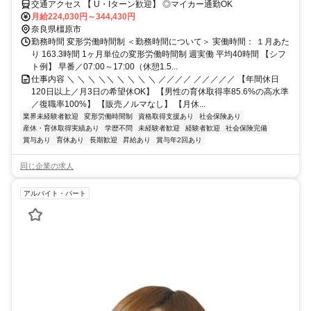
インの仕事
交通アクセス 【 U・Iターン歓迎】 ◎マイカー通勤OK
月給224,030円～344,430円
奈良県橿原市
勤務時間 変形労働時間制 ＜勤務時間について＞ 実働時間： １月あた
り 163.3時間 1ヶ月単位の変形労働時間制 週実働 平均40時間 【シフ
ト例】 早番／07:00～17:00（休憩1.5...
仕事内容 ＼ ＼ ＼ ＼＼ ＼ ＼ ＼ ＼ ／／／／ ／／／／／ 【年間休日
120日以上／月3日の希望休OK】 【男性の育休取得率85.6%の高水準
／復職率100%】 【販売ノルマなし】 【月休...
業界未経験者歓迎
変形労働時間制
資格取得支援あり
社会保険あり
産休・育休取得実績あり
学歴不問
未経験者歓迎
経験者歓迎
社会保険完備
賞与あり
育休あり
長期歓迎
昇給あり
賞与年2回あり
同じ企業の求人
アルバイト・パート