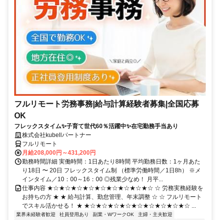
フルリモート労務事務|給与計算経験者募集|全国応募
OK
フレックスタイム✨子育て世代60％活躍中✨在宅勤務手当あり
株式会社kubellパートナー
フルリモート
月給208,000円～431,200円
勤務時間詳細 実働時間：1日あたり8時間 平均勤務日数：1ヶ月あた
り18日 〜 20日 フレックスタイム制 （標準労働時間／1日8h） ※メ
インタイム／10：00～16：00 ◎残業少なめ！ 月平...
仕事内容 ★☆★☆★☆★☆★☆★☆★☆★☆★☆ ☆ 労務実務経験を
お持ちの方 ★ ★ 給与計算、勤怠管理、年末調整 ☆ ☆ フルリモート
でスキル活かせる！ ★ ★☆★☆★☆★☆★☆★☆★☆★☆★☆ ...
業界未経験者歓迎
社員登用あり
副業・WワークOK
主婦・主夫歓迎