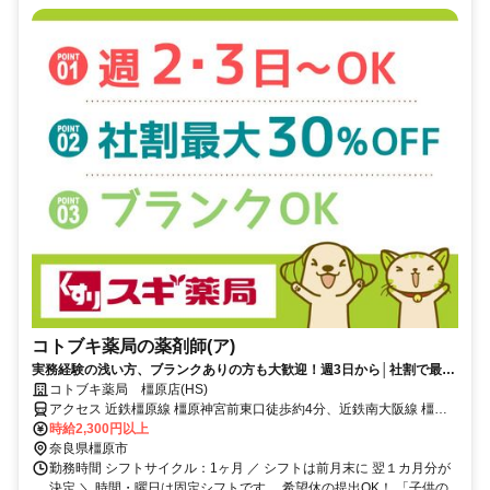
コトブキ薬局の薬剤師(ア)
実務経験の浅い方、ブランクありの方も大歓迎！週3日から│社割で最大
30％オフ♪
コトブキ薬局 橿原店(HS)
アクセス 近鉄橿原線 橿原神宮前東口徒歩約4分、近鉄南大阪線 橿原
神宮前東口徒歩約4分、近鉄吉野線 橿原神宮前東口徒歩約4分 0
時給2,300円以上
奈良県橿原市
勤務時間 シフトサイクル：1ヶ月 ／ シフトは前月末に 翌１カ月分が
決定 ＼ 時間・曜日は固定シフトです。 希望休の提出OK！ 「子供の