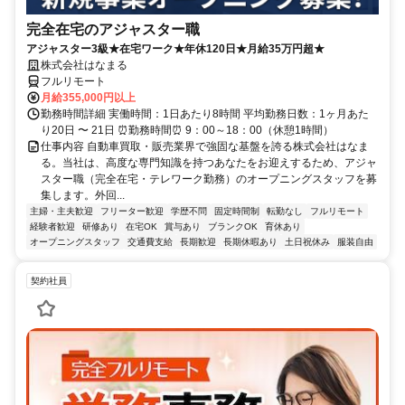
完全在宅のアジャスター職
アジャスター3級★在宅ワーク★年休120日★月給35万円超★
株式会社はなまる
フルリモート
月給355,000円以上
勤務時間詳細 実働時間：1日あたり8時間 平均勤務日数：1ヶ月あた
り20日 〜 21日 ⏰勤務時間⏰ 9：00～18：00（休憩1時間）
仕事内容 自動車買取・販売業界で強固な基盤を誇る株式会社はなま
る。当社は、高度な専門知識を持つあなたをお迎えするため、アジャ
スター職（完全在宅・テレワーク勤務）のオープニングスタッフを募
集します。外回...
主婦・主夫歓迎
フリーター歓迎
学歴不問
固定時間制
転勤なし
フルリモート
経験者歓迎
研修あり
在宅OK
賞与あり
ブランクOK
育休あり
オープニングスタッフ
交通費支給
長期歓迎
長期休暇あり
土日祝休み
服装自由
契約社員