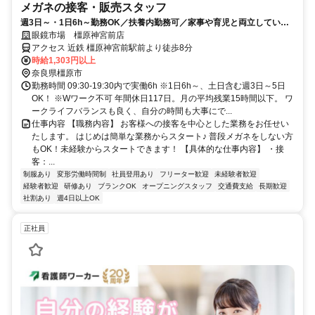
メガネの接客・販売スタッフ
週3日～・1日6h～勤務OK／扶養内勤務可／家事や育児と両立している
スタッフ多数！
眼鏡市場 橿原神宮前店
アクセス 近鉄 橿原神宮前駅前より徒歩8分
時給1,303円以上
奈良県橿原市
勤務時間 09:30-19:30内で実働6h ※1日6h～、土日含む週3日～5日
OK！ ※Wワーク不可 年間休日117日。月の平均残業15時間以下。 ワ
ークライフバランスも良く、自分の時間も大事にで...
仕事内容 【職務内容】 お客様への接客を中心とした業務をお任せい
たします。 はじめは簡単な業務からスタート♪ 普段メガネをしない方
もOK！未経験からスタートできます！ 【具体的な仕事内容】 ・接
客：...
制服あり
変形労働時間制
社員登用あり
フリーター歓迎
未経験者歓迎
経験者歓迎
研修あり
ブランクOK
オープニングスタッフ
交通費支給
長期歓迎
社割あり
週4日以上OK
正社員