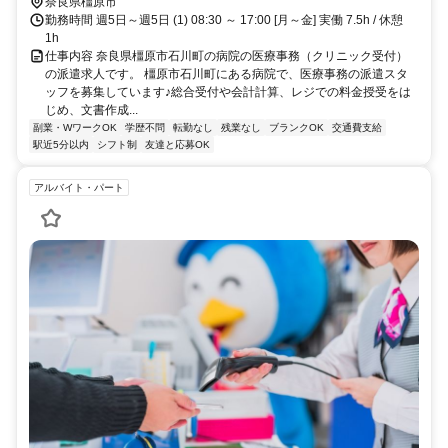
神宮前駅」徒歩3分,マイカー通勤可,自転車通勤可,駐車場あり,駐輪場
奈良県橿原市
あり,敷地内全て禁煙
勤務時間 週5日～週5日 (1) 08:30 ～ 17:00 [月～金] 実働 7.5h / 休憩
1h
仕事内容 奈良県橿原市石川町の病院の医療事務（クリニック受付）
の派遣求人です。 橿原市石川町にある病院で、医療事務の派遣スタ
ッフを募集しています♪総合受付や会計計算、レジでの料金授受をは
じめ、文書作成...
副業・WワークOK
学歴不問
転勤なし
残業なし
ブランクOK
交通費支給
駅近5分以内
シフト制
友達と応募OK
アルバイト・パート