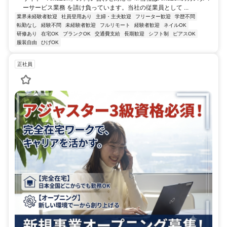
ーサービス業務 を請け負っています。当社の従業員として ...
業界未経験者歓迎
社員登用あり
主婦・主夫歓迎
フリーター歓迎
学歴不問
転勤なし
経験不問
未経験者歓迎
フルリモート
経験者歓迎
ネイルOK
研修あり
在宅OK
ブランクOK
交通費支給
長期歓迎
シフト制
ピアスOK
服装自由
ひげOK
正社員