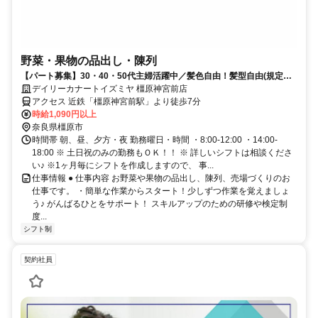
野菜・果物の品出し・陳列
【パート募集】30・40・50代主婦活躍中／髪色自由！髪型自由(規定
有)、嬉しいお買い物特典あり♪
デイリーカナートイズミヤ 橿原神宮前店
アクセス 近鉄「橿原神宮前駅」より徒歩7分
時給1,090円以上
奈良県橿原市
時間帯 朝、昼、夕方・夜 勤務曜日・時間 ・8:00-12:00 ・14:00-
18:00 ※ 土日祝のみの勤務もＯＫ！！ ※ 詳しいシフトは相談くださ
い♪ ※1ヶ月毎にシフトを作成しますので、 事...
仕事情報 ● 仕事内容 お野菜や果物の品出し、陳列、売場づくりのお
仕事です。 ・簡単な作業からスタート！少しずつ作業を覚えましょ
う♪ がんばるひとをサポート！ スキルアップのための研修や検定制
度...
シフト制
契約社員