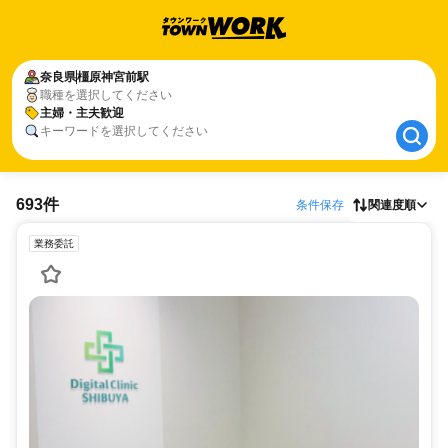
奈良県
奈良県
橿原神宮前駅
橿原神宮前駅
職種を選択してください
主婦・主夫歓迎
主婦・主夫歓迎
キーワードを選択してください
693件
条件保存
関連度順
業務委託