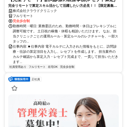
完全リモートで算定スキル活かして活躍したい方必見！！【限定募集】
完全リモート｜在宅医療レセプト算定（成果報酬型／業務委託）
株式会社クラウドクリニック
フルリモート
完全歩合制
勤務時間・曜日: 業務委託のため、勤務時間・休日はフレキシブルに
調整可能です。 土日祝の稼働・休暇も相談いただけます。 なお、担
当クリニックごとの運用ルール・算定ルールのレクチャーを、一部ス
タッフの...
仕事内容: ■ 仕事内容 電子カルテに入力された情報をもとに、訪問診
療・往診の算定項目を入力し、レセプトを作成します。 担当案件の
カルテ確認から算定入力・レセプト完成まで、一貫して担当いただき
ます...
社員登用あり
フルリモート
在宅OK
完全歩合制
正社員