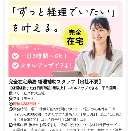
完全在宅勤務 経理補助スタッフ【出社不要】
【経理経験または日商簿記3級以上】スキルアップできる！平日昼間３h
～。完全在宅で育児・介護中の方も大歓迎♪
メリービズ株式会社
フルリモート
時給1,232円以上
勤務時間・曜日: 稼働可能な時間について、下記3つの条件を日中
（9:00-19:00の間）で満たす方 * 週あたり【平日3日】 以上 * 1日あた
り【連続3時間】 以上 * 週合計【15時間】以上...
仕事内容: 弊社のお客様よりご依頼いただいている経理代行サービス
の業務を、完全在宅・フルリモートでお任せします。案件ごとに複数