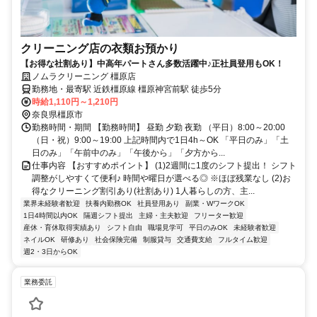
クリーニング店の衣類お預かり
【お得な社割あり】中高年パートさん多数活躍中♪正社員登用もOK！
ノムラクリーニング 橿原店
勤務地・最寄駅 近鉄橿原線 橿原神宮前駅 徒歩5分
時給1,110円～1,210円
奈良県橿原市
勤務時間・期間 【勤務時間】 昼勤 夕勤 夜勤 （平日）8:00～20:00
（日・祝）9:00～19:00 上記時間内で1日4h～OK 「平日のみ」「土
日のみ」「午前中のみ」「午後から」「夕方から...
仕事内容 【おすすめポイント】 (1)2週間に1度のシフト提出！ シフト
調整がしやすくて便利♪ 時間や曜日が選べる◎ ※ほぼ残業なし (2)お
得なクリーニング割引あり(社割あり) 1人暮らしの方、主...
業界未経験者歓迎
扶養内勤務OK
社員登用あり
副業・WワークOK
1日4時間以内OK
隔週シフト提出
主婦・主夫歓迎
フリーター歓迎
産休・育休取得実績あり
シフト自由
職場見学可
平日のみOK
未経験者歓迎
ネイルOK
研修あり
社会保険完備
制服貸与
交通費支給
フルタイム歓迎
週2・3日からOK
業務委託