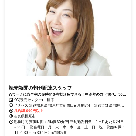
読売新聞の朝刊配達スタッフ
Wワークに◎早朝の短時間を有効活用できる！中高年の方（40代、50
代、60代）も活躍中！
YC(読売センター) 橿原
アクセス 近鉄橿原線 橿原神宮前西口徒歩約7分、近鉄吉野線 橿原神
宮前西口徒歩約7分、近鉄南大阪線 橿原神宮前西口徒歩約7分
月給85,000円以上
奈良県橿原市
勤務時間 実働時間：2時間30分/日 平均勤務日数：1ヶ月あたり24日
～25日 ・勤務曜日：月・火・水・木・金・土・日・祝 ・勤務時間：
[1] 01:30～05:30 1日2.5時間程度