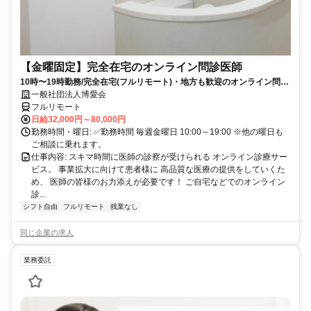
【金曜固定】完全在宅のオンライン問診医師
10時〜19時勤務/完全在宅(フルリモート)・地方も歓迎のオンライン問診
業務
一般社団法人博愛会
フルリモート
日給32,000円～80,000円
勤務時間・曜日: ✅勤務時間 毎週金曜日 10:00～19:00 ※他の曜日も
ご相談に乗れます。
仕事内容: スキマ時間に医師の診察が受けられる オンライン診療サー
ビス。 事業拡大に向けて患者様に 高品質な医療の提供をしていくた
め、 医師の皆様のお力添えが必要です！ ご自宅などでのオンライン
診...
シフト自由
フルリモート
残業なし
同じ企業の求人
業務委託