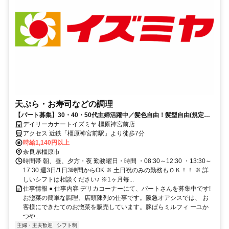
天ぷら・お寿司などの調理
【パート募集】30・40・50代主婦活躍中／髪色自由！髪型自由(規定
有)、嬉しいお買い物特典あり♪
デイリーカナートイズミヤ 橿原神宮前店
アクセス 近鉄「橿原神宮前駅」より徒歩7分
時給1,140円以上
奈良県橿原市
時間帯 朝、昼、夕方・夜 勤務曜日・時間 ・08:30～12:30 ・13:30～
17:30 週3日/1日3時間からOK ※ 土日祝のみの勤務もＯＫ！！ ※ 詳
しいシフトは相談ください♪ ※1ヶ月毎...
仕事情報 ● 仕事内容 デリカコーナーにて、パートさんを募集中です!
お惣菜の簡単な調理、店頭陳列の仕事です。阪急オアシスでは、 お
客様にできたてのお惣菜を販売しています。豚ばらミルフィ ーユか
つや...
主婦・主夫歓迎
シフト制