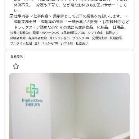
体調不良」「介護や子育て」など 急なお休みもお互いサポートして
い...
仕事内容 ＜仕事内容＞ 薬剤師として以下の業務をお願いします。 ・
調剤業務全般 ・調剤薬の管理 ・一般医薬品の販売 ・お客様対応 など
ドラッグストア勤務なので その他にも健康食品、化粧品、 日用品...
扶養内勤務OK
副業・WワークOK
1日4時間以内OK
シフト自由
転勤なし
経験者歓迎
有資格者歓迎
月1シフト提出
ブランクOK
交通費支給
長期歓迎
フルタイム歓迎
週2・3日からOK
シフト制
社割あり
業務委託