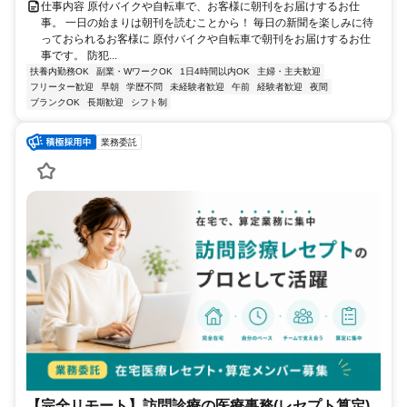
仕事内容 原付バイクや自転車で、お客様に朝刊をお届けするお仕
事。 一日の始まりは朝刊を読むことから！ 毎日の新聞を楽しみに待
っておられるお客様に 原付バイクや自転車で朝刊をお届けするお仕
事です。 防犯...
扶養内勤務OK
副業・WワークOK
1日4時間以内OK
主婦・主夫歓迎
フリーター歓迎
早朝
学歴不問
未経験者歓迎
午前
経験者歓迎
夜間
ブランクOK
長期歓迎
シフト制
業務委託
【完全リモート】訪問診療の医療事務(レセプト算定)