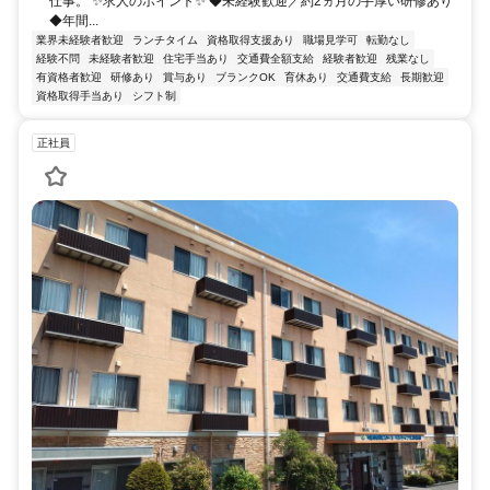
仕事。 ✨求人のポイント✨ ◆未経験歓迎／約2ヵ月の手厚い研修あり
◆年間...
業界未経験者歓迎
ランチタイム
資格取得支援あり
職場見学可
転勤なし
経験不問
未経験者歓迎
住宅手当あり
交通費全額支給
経験者歓迎
残業なし
有資格者歓迎
研修あり
賞与あり
ブランクOK
育休あり
交通費支給
長期歓迎
資格取得手当あり
シフト制
正社員