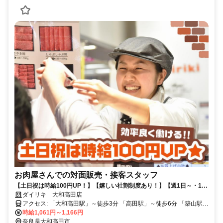
お肉屋さんでの対面販売・接客スタッフ
【土日祝は時給100円UP！】【嬉しい社割制度あり！】【週1日～・1日
3ｈ～OK！】平日のみ/土日祝のみもOK♪WワークもOK♪
ダイリキ 大和高田店
アクセス: 「大和高田駅」～徒歩3分 「高田駅」～徒歩6分 「築山駅」
～徒歩17分
時給1,061円～1,166円
奈良県大和高田市