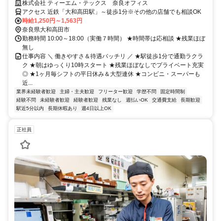
駅チカ＆便利な立地◎週払いOKで安心♪
株式会社 ティーエム・テックス 奈良オフィス
アクセス 近鉄「大和高田駅」～徒歩1分※その他の店舗でも相談OK
時給1,250円～1,563円
奈良県大和高田市
勤務時間 10:00～18:00（実働７時間） ★時間帯は応相談 ★残業ほぼ
無し
仕事内容 ＼ 働きやすさ＆待遇バッチリ ／ ★駅徒歩1分で通勤ラクラ
ク ★朝はゆっくり10時スタート ★残業ほぼなしでプライベート充実
◎ ★1ヶ月毎シフトの平日休み＆大型連休 ★コンビニ・スーパーも
近...
業界未経験者歓迎
主婦・主夫歓迎
フリーター歓迎
学歴不問
固定時間制
経験不問
未経験者歓迎
経験者歓迎
残業なし
週払いOK
交通費支給
長期歓迎
駅近5分以内
長期休暇あり
週4日以上OK
正社員