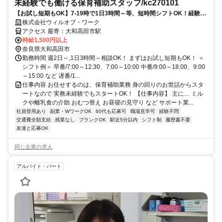
未経験でも働ける保育補助スタッフ/kc270101
【お試し短期もOK】7-19時で1日3時間～等、短時間シフトOK！経験な
くても高時給でスタート可能！
株式会社ウィルオブ・ワーク
アクセス 最寄：大和高田市駅
時給1,500円以上
奈良県大和高田市
勤務時間 週2日～,1日3時間～相談OK！ まずはお試し短期もOK！ ＜
シフト例＞ 早番/7:00～12:30、7:00～10:00 中番/9:00～18:00、9:00
～15:00 など 遅番/1...
仕事内容 お任せするのは、保育補助業務 身の回りのお世話からスタ
ートなので 実務未経験でもスタートOK！ 【仕事内容】 主に… ミル
クや離乳食の介助 おむつ替え お昼寝の見守り など サポート業...
社員登用あり
副業・WワークOK
60代も応募可
職場見学可
経験不問
交通費全額支給
残業なし
ブランクOK
駅近5分以内
シフト制
履歴書不要
友達と応募OK
同じ企業の求人
アルバイト・パート