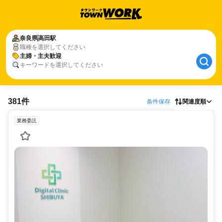
奈良県
高田駅
職種を選択してください
主婦・主夫歓迎
キーワードを選択してください
381件
条件保存
関連度順
業務委託