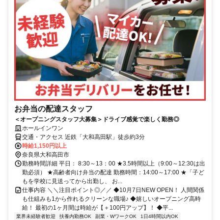
お弁当の配達スタッフ
＜オープニングスタッフ大募集＞ドライブ感覚で楽しく勤務◎
ホールインワン
交通・アクセス 近鉄「大和高田駅」徒歩約3分
時給1,150円以上
奈良県大和高田市
勤務時間詳細 平日： 8:30～13：00 ★3.5時間以上（9:00～12:30は出
勤必須） ★高齢者向け弁当の配達 勤務時間：14:00～17:00 ★「子ど
もを学校に見送ってから出勤し、 お...
仕事内容 ＼＼注目ポイント◎／／ ◆10月7日NEW OPEN！ 人間関係
も仕組みも1から作れるクリーンな職場♪ ◆嬉しいオープニング高時
給！ 最初の1ヶ月間は時給が【＋100円アップ】！ ◆平...
業界未経験者歓迎
扶養内勤務OK
副業・WワークOK
1日4時間以内OK