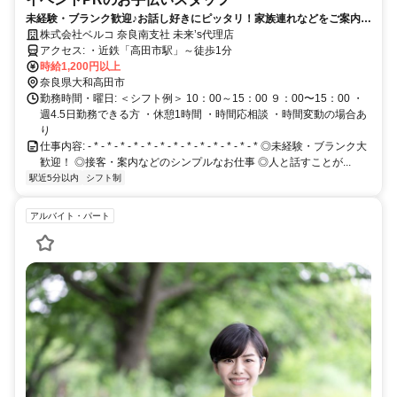
未経験・ブランク歓迎♪お話し好きにピッタリ！家族連れなどをご案内す
る催事スタッフ
株式会社ベルコ 奈良南支社 未来’s代理店
アクセス: ・近鉄「高田市駅」～徒歩1分
時給1,200円以上
奈良県大和高田市
勤務時間・曜日: ＜シフト例＞ 10：00～15：00 ９：00〜15：00 ・
週4.5日勤務できる方 ・休憩1時間 ・時間応相談 ・時間変動の場合あ
り
仕事内容: - * - * - * - * - * - * - * - * - * - * - * - * - * ◎未経験・ブランク大
歓迎！ ◎接客・案内などのシンプルなお仕事 ◎人と話すことが...
駅近5分以内
シフト制
アルバイト・パート