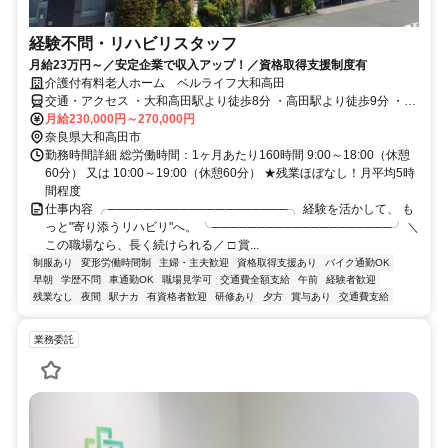
経験不問・リハビリスタッフ
月給23万円～／安定企業で収入アップ！／資格取得支援制度有
介護付有料老人ホーム ベルライフ大和高田
交通・アクセス ・大和高田駅より徒歩8分 ・高田駅より徒歩9分 ・尺
土駅（葛城市）より車で7分 ・近鉄御所駅（御所市）より車で19分
月給230,000円～270,000円
・香芝駅（香芝市）より車で16分 ・大和八木駅（橿原市）より車で
奈良県大和高田市
22分 ・箸尾駅（北葛城郡広陵町）より車で19分 ・田原本駅（磯城郡
勤務時間詳細 総労働時間：1ヶ月あたり160時間 9:00～18:00（休憩
田原本町）より車で24分 ◎車通勤OK ※マイカー通勤の場合は無料駐
60分） 又は 10:00～19:00（休憩60分） ★残業ほぼなし！月平均5時
車場あり（要相談） 任意保険加入必須（対人・対物無制限）
間程度
仕事内容 ╭────────────────────╮ 経験を活かして、 も
っと"寄り添うリハビリ"へ。 ╰────────────────────╯ ＼
この職場なら、長く続けられる／ □ 賞...
制服あり
変形労働時間制
主婦・主夫歓迎
資格取得支援あり
バイク通勤OK
早朝
学歴不問
車通勤OK
職場見学可
交通費全額支給
午前
経験者歓迎
残業なし
夜間
駅ナカ
有資格者歓迎
研修あり
夕方
賞与あり
交通費支給
業務委託