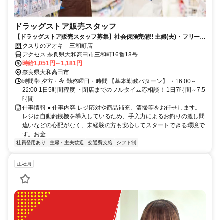
ドラッグストア販売スタッフ
【ドラッグストア販売スタッフ募集】社会保険完備‼ 主婦(夫)・フリータ
ー歓迎‼
クスリのアオキ 三和町店
アクセス 奈良県大和高田市三和町16番13号
時給1,051円～1,181円
奈良県大和高田市
時間帯 夕方・夜 勤務曜日・時間 【基本勤務パターン】 ・16:00～
22:00 1日5時間程度 ・閉店までのフルタイム応相談！ 1日7時間～7.5
時間
仕事情報 ● 仕事内容 レジ応対や商品補充、清掃等をお任せします。
レジは自動釣銭機を導入しているため、手入力によるお釣りの渡し間
違いなどの心配がなく、未経験の方も安心してスタートできる環境で
す。お金...
社員登用あり
主婦・主夫歓迎
交通費支給
シフト制
正社員