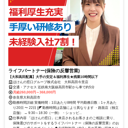
ライフパートナー(保険の反響営業)
【大和高田配属】大手の安定＆福利厚生★残業10時間以下
ほけんの窓口グループ株式会社 大和高田今里店
交通・アクセス 近鉄南大阪線高田市駅から車で約5分
月給260,000円～368,000円
奈良県大和高田市
勤務時間詳細 実働時間：1日あたり8時間 平均勤務日数：1ヶ月あた
り20日 〜 22日 ||◤勤務時間は店舗により異なります ・路面店（独立
店舗） → 9:30～18:30（一例） ・ショッピ...
仕事内容 「ほけんの窓口」に来店されるお客さまのご相談に乗り、
保険選びのサポートをするライフパートナー（保険の反響営業）のお