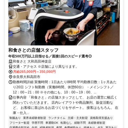
和食さとの店舗スタッフ
年収500万円以上目指せる／面接1回のスピード選考◎
和食さと 大和高田神楽店
交通・アクセス ※店舗により異なります。
月給265,000円～350,000円
奈良県大和高田市
勤務時間詳細 実働時間：1日あたり8時間 平均勤務日数：1ヶ月あた
り20日 シフト制勤務（実働8時間、休憩60分） ・メインシフト／
12：00～21：00 ※その他にも、10：00～19：00、...
仕事内容 「和食さと」の店舗スタッフとして、 お店の運営に幅広く
関わっていただきます。 店内レイアウトや商品陳列、販促活動な
ど、 お客様に喜ばれるお店づくりをサポート。 接客はもちろん、 在
庫・仕入...
制服あり
業界未経験者歓迎
ランチタイム
主婦・主夫歓迎
資格取得支援あり
フリーター歓迎
学歴不問
車通勤OK
転勤なし
経験不問
未経験者歓迎
交通費全額支給
午前
経験者歓迎
夜間
食費補助あり
研修あり
夕方
賞与あり