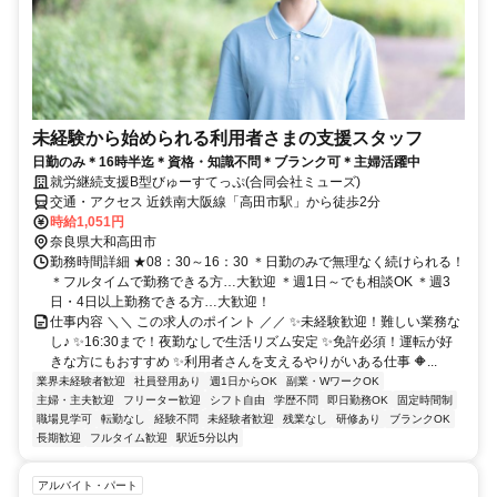
未経験から始められる利用者さまの支援スタッフ
日勤のみ＊16時半迄＊資格・知識不問＊ブランク可＊主婦活躍中
就労継続支援B型びゅーすてっぷ(合同会社ミューズ)
交通・アクセス 近鉄南大阪線「高田市駅」から徒歩2分
時給1,051円
奈良県大和高田市
勤務時間詳細 ★08：30～16：30 ＊日勤のみで無理なく続けられる！
＊フルタイムで勤務できる方…大歓迎 ＊週1日～でも相談OK ＊週3
日・4日以上勤務できる方…大歓迎！
仕事内容 ＼＼ この求人のポイント ／／ ✨未経験歓迎！難しい業務な
し♪ ✨16:30まで！夜勤なしで生活リズム安定 ✨免許必須！運転が好
きな方にもおすすめ ✨利用者さんを支えるやりがいある仕事 🔶...
業界未経験者歓迎
社員登用あり
週1日からOK
副業・WワークOK
主婦・主夫歓迎
フリーター歓迎
シフト自由
学歴不問
即日勤務OK
固定時間制
職場見学可
転勤なし
経験不問
未経験者歓迎
残業なし
研修あり
ブランクOK
長期歓迎
フルタイム歓迎
駅近5分以内
アルバイト・パート