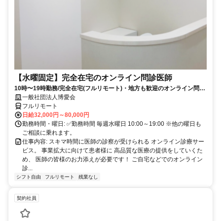
【水曜固定】完全在宅のオンライン問診医師
10時〜19時勤務/完全在宅(フルリモート)・地方も歓迎のオンライン問診
業務
一般社団法人博愛会
フルリモート
日給32,000円～80,000円
勤務時間・曜日: ✅勤務時間 毎週水曜日 10:00～19:00 ※他の曜日も
ご相談に乗れます。
仕事内容: スキマ時間に医師の診察が受けられる オンライン診療サー
ビス。 事業拡大に向けて患者様に 高品質な医療の提供をしていくた
め、 医師の皆様のお力添えが必要です！ ご自宅などでのオンライン
診...
シフト自由
フルリモート
残業なし
契約社員