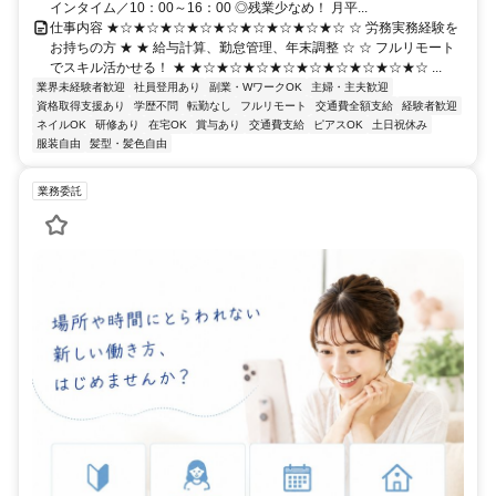
インタイム／10：00～16：00 ◎残業少なめ！ 月平...
仕事内容 ★☆★☆★☆★☆★☆★☆★☆★☆★☆ ☆ 労務実務経験を
お持ちの方 ★ ★ 給与計算、勤怠管理、年末調整 ☆ ☆ フルリモート
でスキル活かせる！ ★ ★☆★☆★☆★☆★☆★☆★☆★☆★☆ ...
業界未経験者歓迎
社員登用あり
副業・WワークOK
主婦・主夫歓迎
資格取得支援あり
学歴不問
転勤なし
フルリモート
交通費全額支給
経験者歓迎
ネイルOK
研修あり
在宅OK
賞与あり
交通費支給
ピアスOK
土日祝休み
服装自由
髪型・髪色自由
業務委託