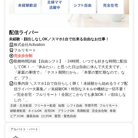
配信ライバー
未経験・顔出しなしOK／スマホ1台で出来る自由なお仕事！
株式会社Activation
フルリモート
完全歩合制
勤務時間詳細 【自由シフト】 ・24時間、いつでも好きな時間に配信
してOK！ ・「休みたい」と思った日は自由に休んで大丈夫です。 ・
「家庭の事情で」「テスト期間だから」「本業の繁忙期なので」な
ど、プラ...
仕事内容 ＼スマホ1台で自分らしく輝く！未経験から始めるライブ配
信ライバー大募集／ ✅未経験OK！特別なスキルや機材は一切不要！
✅完全在宅・フルリモート！全国どこからでも参加OK！ ✅顔出しな
しの「...
主婦・主夫歓迎
フリーター歓迎
短期
シフト自由
学歴不問
フルリモート
経験者歓迎
ネイルOK
在宅OK
ブランクOK
長期歓迎
完全歩合制
単発
ピアスOK
服装自由
ひげOK
髪型・髪色自由
アルバイト・パート