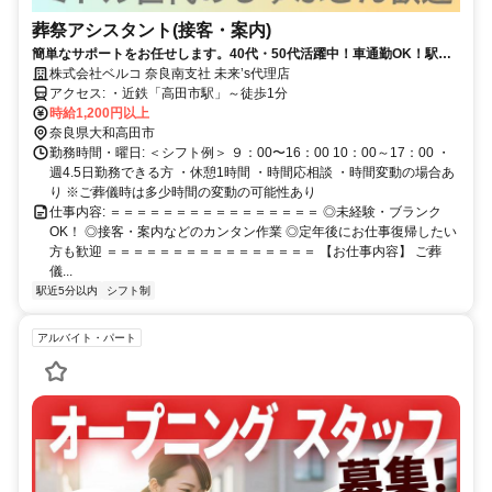
葬祭アシスタント(接客・案内)
簡単なサポートをお任せします。40代・50代活躍中！車通勤OK！駅近
徒歩1分！週4.5勤務でしっかり稼げる！
株式会社ベルコ 奈良南支社 未来’s代理店
アクセス: ・近鉄「高田市駅」～徒歩1分
時給1,200円以上
奈良県大和高田市
勤務時間・曜日: ＜シフト例＞ ９：00〜16：00 10：00～17：00 ・
週4.5日勤務できる方 ・休憩1時間 ・時間応相談 ・時間変動の場合あ
り ※ご葬儀時は多少時間の変動の可能性あり
仕事内容: ＝＝＝＝＝＝＝＝＝＝＝＝＝＝＝＝ ◎未経験・ブランク
OK！ ◎接客・案内などのカンタン作業 ◎定年後にお仕事復帰したい
方も歓迎 ＝＝＝＝＝＝＝＝＝＝＝＝＝＝＝＝ 【お仕事内容】 ご葬
儀...
駅近5分以内
シフト制
アルバイト・パート