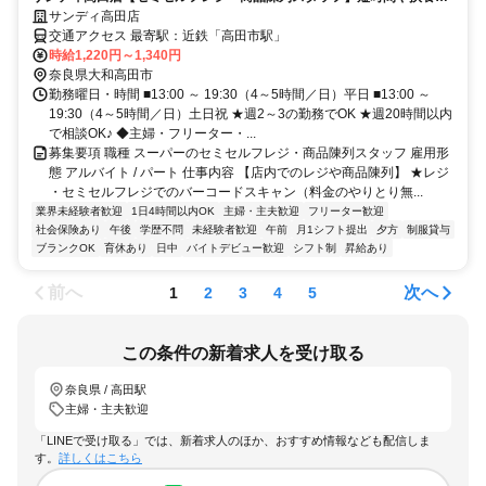
など相談OK！近隣の方活躍中！
サンディ高田店
交通アクセス 最寄駅：近鉄「高田市駅」
時給1,220円～1,340円
奈良県大和高田市
勤務曜日・時間 ■13:00 ～ 19:30（4～5時間／日）平日 ■13:00 ～
19:30（4～5時間／日）土日祝 ★週2～3の勤務でOK ★週20時間以内
で相談OK♪ ◆主婦・フリーター・...
募集要項 職種 スーパーのセミセルフレジ・商品陳列スタッフ 雇用形
態 アルバイト / パート 仕事内容 【店内でのレジや商品陳列】 ★レジ
・セミセルフレジでのバーコードスキャン（料金のやりとり無...
業界未経験者歓迎
1日4時間以内OK
主婦・主夫歓迎
フリーター歓迎
社会保険あり
午後
学歴不問
未経験者歓迎
午前
月1シフト提出
夕方
制服貸与
ブランクOK
育休あり
日中
バイトデビュー歓迎
シフト制
昇給あり
前へ
次へ
1
2
3
4
5
この条件の新着求人を受け取る
奈良県 / 高田駅
主婦・主夫歓迎
「LINEで受け取る」では、新着求人のほか、おすすめ情報なども配信しま
す。
詳しくはこちら