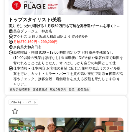
トップスタイリスト/美容
実力でしっかり稼げる！月収50万円も可能な高待遇♪チームを導くトッ
プスタイリスト！
美容プラージュ 神楽店
アクセス 近鉄大阪線大和高田駅より 徒歩約6分
月給270,160円～299,200円
奈良県大和高田市
勤務曜日・時間 8:30～19:00 時間固定シフト制 ※基本残業なし
(19:00以降の残業はほぼなし) ※退勤後にDM送信や集客作業で時間を
奪われることはありません。オフはしっかり自分の時間として使...
仕事情報 ● 仕事内容 お客様の希望に応じた施術や似合うスタイル提
案を行い、カット・カラー・パーマを質の高い技術で対応★後輩の指
導やチェック、接客全般、店舗運営を支える役割も果たします◎ キ
ャリア...
変形労働時間制
交通費支給
駅近5分以内
髪型・髪色自由
アルバイト・パート