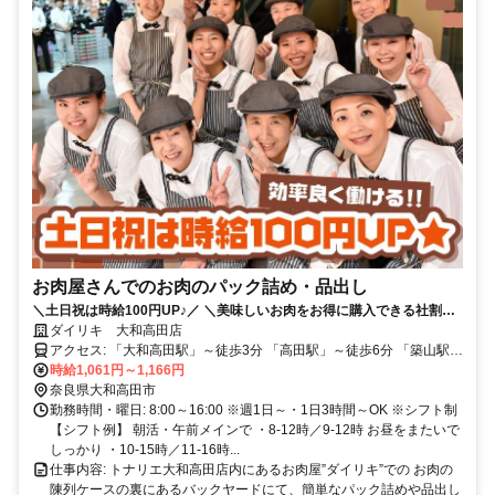
お肉屋さんでのお肉のパック詰め・品出し
＼土日祝は時給100円UP♪／ ＼美味しいお肉をお得に購入できる社割制
度あり♪／週1日～・1日3時間～OK！シフト相談もOK！
ダイリキ 大和高田店
アクセス: 「大和高田駅」～徒歩3分 「高田駅」～徒歩6分 「築山駅」
～徒歩17分
時給1,061円～1,166円
奈良県大和高田市
勤務時間・曜日: 8:00～16:00 ※週1日～・1日3時間～OK ※シフト制
【シフト例】 朝活・午前メインで ・8-12時／9-12時 お昼をまたいで
しっかり ・10-15時／11-16時...
仕事内容: トナリエ大和高田店内にあるお肉屋”ダイリキ”での お肉の
陳列ケースの裏にあるバックヤードにて、簡単なパック詰めや品出し