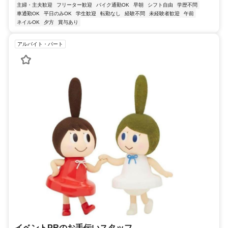
主婦・主夫歓迎
フリーター歓迎
バイク通勤OK
早朝
シフト自由
学歴不問
車通勤OK
平日のみOK
学生歓迎
転勤なし
経験不問
未経験者歓迎
午前
ネイルOK
夕方
賞与あり
アルバイト・パート
イベントPRのお手伝いスタッフ