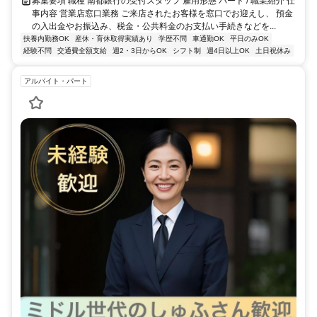
募集要項 職種 南都銀行の受付スタッフ 雇用形態 パート / 職業紹介 仕
事内容 営業店窓口業務 ご来店されたお客様を窓口でお迎えし、 預金
の入出金やお振込み、税金・公共料金のお支払い手続きなどを...
扶養内勤務OK
産休・育休取得実績あり
学歴不問
車通勤OK
平日のみOK
経験不問
交通費全額支給
週2・3日からOK
シフト制
週4日以上OK
土日祝休み
アルバイト・パート