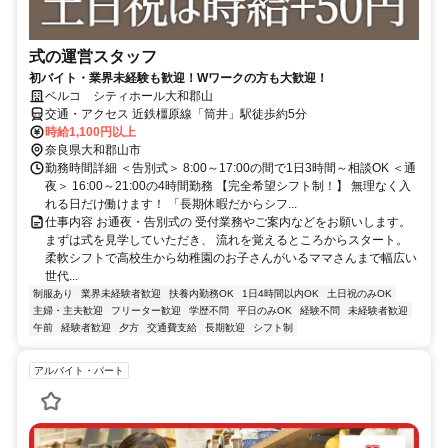
式の運営スタッフ
初バイト・業界未経験も歓迎！Wワークの方も大歓迎！
ベルコ シティホール大和郡山
交通・アクセス 近鉄橿原線「筒井」駅徒歩約5分
時給1,100円以上
奈良県大和郡山市
勤務時間詳細 ＜告別式＞ 8:00～17:00の間で1日3時間～相談OK ＜通
夜＞ 16:00～21:00の4時間勤務 【完全希望シフト制！】 無理なく入
れる日だけ働けます！ 「長期休暇だからシフ...
仕事内容 お通夜・告別式の 受付業務やご案内などをお願いします。
まずは式を見学していただき、 流れを覚えるところからスタート。
柔軟シフトで高校生から幼稚園のお子さんがいるママさんまで幅広い
世代...
制服あり
業界未経験者歓迎
扶養内勤務OK
1日4時間以内OK
土日祝のみOK
主婦・主夫歓迎
フリーター歓迎
学歴不問
平日のみOK
経験不問
未経験者歓迎
午前
経験者歓迎
夕方
交通費支給
長期歓迎
シフト制
アルバイト・パート