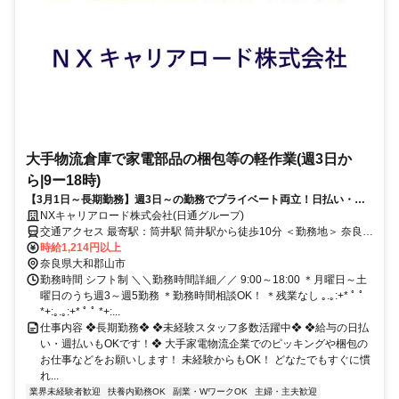
大手物流倉庫で家電部品の梱包等の軽作業(週3日か
ら|9ー18時)
【3月1日～長期勤務】週3日～の勤務でプライベート両立！日払い・週
払いOK！未経験スタッフ多数活躍中！
NXキャリアロード株式会社(日通グループ)
交通アクセス 最寄駅：筒井駅 筒井駅から徒歩10分 ＜勤務地＞ 奈良県
大和郡山市筒井町800番地
時給1,214円以上
奈良県大和郡山市
勤務時間 シフト制 ＼＼勤務時間詳細／／ 9:00～18:00 ＊月曜日～土
曜日のうち週3～週5勤務 ＊勤務時間相談OK！ ＊残業なし ｡.｡:+* ﾟ ﾟ
*+:｡.｡:+* ﾟ ﾟ *+:...
仕事内容 ❖長期勤務❖ ❖未経験スタッフ多数活躍中❖ ❖給与の日払
い・週払いもOKです！❖ 大手家電物流企業でのピッキングや梱包の
お仕事などをお願いします！ 未経験からもOK！ どなたでもすぐに慣
れ...
業界未経験者歓迎
扶養内勤務OK
副業・WワークOK
主婦・主夫歓迎