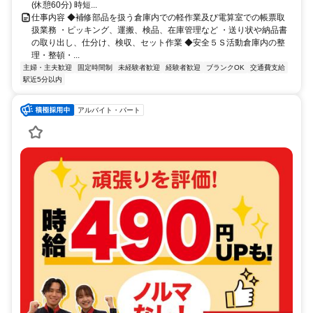
(休憩60分) 時短...
仕事内容 ◆補修部品を扱う倉庫内での軽作業及び電算室での帳票取
扱業務 ・ピッキング、運搬、検品、在庫管理など ・送り状や納品書
の取り出し、仕分け、検収、セット作業 ◆安全５Ｓ活動倉庫内の整
理・整頓・...
主婦・主夫歓迎
固定時間制
未経験者歓迎
経験者歓迎
ブランクOK
交通費支給
駅近5分以内
アルバイト・パート