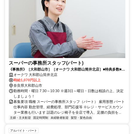
スーパーの事務所スタッフ(パート)
《事務所》［大和郡山市］［オークワ 大和郡山筒井北店］■特典多数■未
経験者大歓迎■年齢幅広く歓迎■
オークワ 大和郡山筒井北店
時給1,070円以上
奈良県大和郡山市
勤務時間・曜日 7:30～10:30 ※週3日～曜日・日数は相談の上、決定
しましょう！
募集要項 職種 スーパーの事務所スタッフ（パート） 雇用形態 パート
仕事内容 勤怠管理、経費処理、部門応援等 ※レジ・サービスカウン
ター業務も行います 話題のレジ椅子を全店で導入、足腰の負担を...
主婦・主夫歓迎
固定時間制
未経験者歓迎
髪型・髪色自由
アルバイト・パート