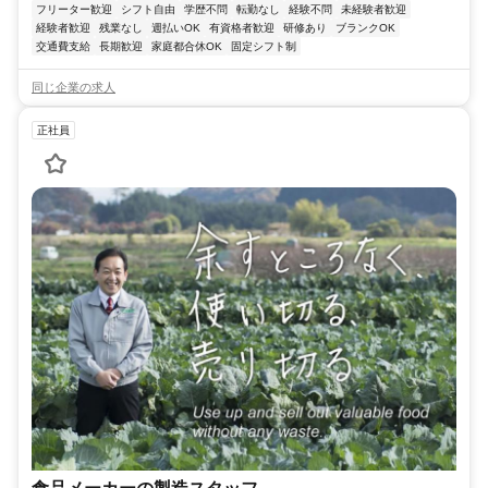
フリーター歓迎
シフト自由
学歴不問
転勤なし
経験不問
未経験者歓迎
経験者歓迎
残業なし
週払いOK
有資格者歓迎
研修あり
ブランクOK
交通費支給
長期歓迎
家庭都合休OK
固定シフト制
同じ企業の求人
正社員