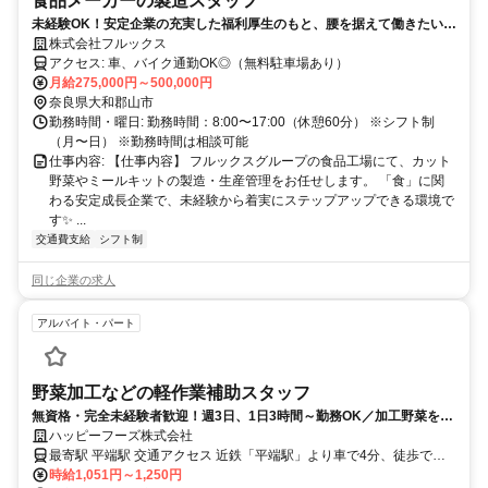
食品メーカーの製造スタッフ
未経験OK！安定企業の充実した福利厚生のもと、腰を据えて働きたい方
へ/将来的には年収650万円も可能！
株式会社フルックス
アクセス: 車、バイク通勤OK◎（無料駐車場あり）
月給275,000円～500,000円
奈良県大和郡山市
勤務時間・曜日: 勤務時間：8:00〜17:00（休憩60分） ※シフト制
（月〜日） ※勤務時間は相談可能
仕事内容: 【仕事内容】 フルックスグループの食品工場にて、カット
野菜やミールキットの製造・生産管理をお任せします。 「食」に関
わる安定成長企業で、未経験から着実にステップアップできる環境で
す✨ ...
交通費支給
シフト制
同じ企業の求人
アルバイト・パート
野菜加工などの軽作業補助スタッフ
無資格・完全未経験者歓迎！週3日、1日3時間～勤務OK／加工野菜をお
得に購入可能／日・祝は時給UP
ハッピーフーズ株式会社
最寄駅 平端駅 交通アクセス 近鉄「平端駅」より車で4分、徒歩で約
15分 JR関西本線「大和小泉駅」より自転車で約15分程度 ●中央市場
時給1,051円～1,250円