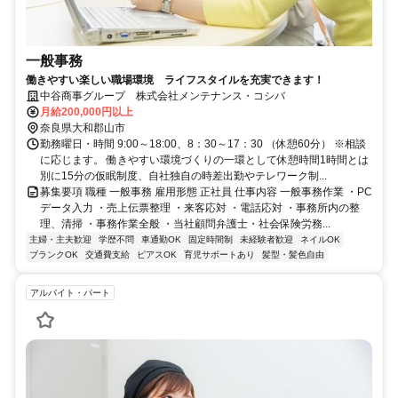
一般事務
働きやすい楽しい職場環境 ライフスタイルを充実できます！
中谷商事グループ 株式会社メンテナンス・コシバ
月給200,000円以上
奈良県大和郡山市
勤務曜日・時間 9:00～18:00、8：30～17：30 （休憩60分） ※相談
に応じます。 働きやすい環境づくりの一環として休憩時間1時間とは
別に15分の仮眠制度、自社独自の時差出勤やテレワーク制...
募集要項 職種 一般事務 雇用形態 正社員 仕事内容 一般事務作業 ・PC
データ入力 ・売上伝票整理 ・来客応対 ・電話応対 ・事務所内の整
理、清掃 ・事務作業全般 ・当社顧問弁護士・社会保険労務...
主婦・主夫歓迎
学歴不問
車通勤OK
固定時間制
未経験者歓迎
ネイルOK
ブランクOK
交通費支給
ピアスOK
育児サポートあり
髪型・髪色自由
アルバイト・パート