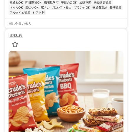
車通勤OK
即日勤務OK
職場見学可
平日のみOK
経験不問
未経験者歓迎
ネイルOK
週払いOK
駅ナカ
月1シフト提出
ブランクOK
交通費支給
長期歓迎
フルタイム歓迎
シフト制
同じ企業の求人
派遣社員