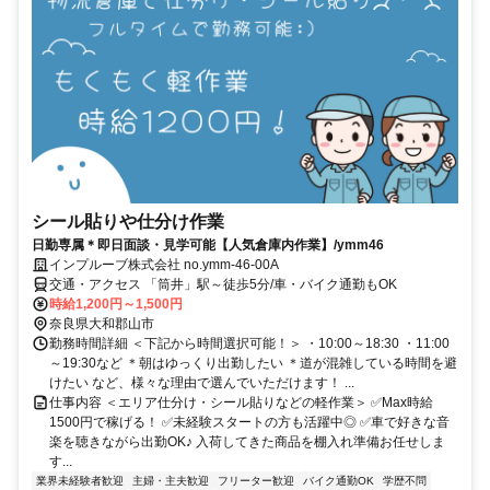
シール貼りや仕分け作業
日勤専属＊即日面談・見学可能【人気倉庫内作業】/ymm46
インプルーブ株式会社 no.ymm-46-00A
交通・アクセス 「筒井」駅～徒歩5分/車・バイク通勤もOK
時給1,200円～1,500円
奈良県大和郡山市
勤務時間詳細 ＜下記から時間選択可能！＞ ・10:00～18:30 ・11:00
～19:30など ＊朝はゆっくり出勤したい ＊道が混雑している時間を避
けたい など、様々な理由で選んでいただけます！ ...
仕事内容 ＜エリア仕分け・シール貼りなどの軽作業＞ ✅Max時給
1500円で稼げる！ ✅未経験スタートの方も活躍中◎ ✅車で好きな音
楽を聴きながら出勤OK♪ 入荷してきた商品を棚入れ準備お任せしま
す...
業界未経験者歓迎
主婦・主夫歓迎
フリーター歓迎
バイク通勤OK
学歴不問