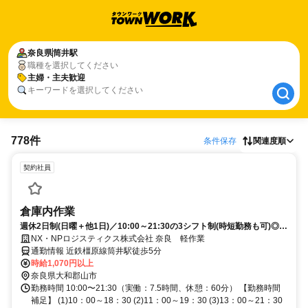
奈良県
奈良県
筒井駅
筒井駅
職種を選択してください
主婦・主夫歓迎
主婦・主夫歓迎
キーワードを選択してください
778件
条件保存
関連度順
契約社員
倉庫内作業
週休2日制(日曜＋他1日)／10:00～21:30の3シフト制(時短勤務も可)◎大
型連休あり◎社員食堂もあり◎
NX・NPロジスティクス株式会社 奈良 軽作業
通勤情報 近鉄橿原線筒井駅徒歩5分
時給1,070円以上
奈良県大和郡山市
勤務時間 10:00〜21:30（実働：7.5時間、休憩：60分） 【勤務時間
補足】 (1)10：00～18：30 (2)11：00～19：30 (3)13：00～21：30