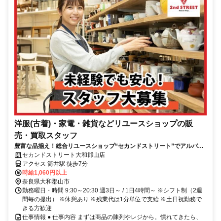
洋服(古着)・家電・雑貨などリユースショップの販
売・買取スタッフ
豊富な品揃え！総合リユースショップ“セカンドストリート”でアルバイ
ト始めませんか
セカンドストリート大和郡山店
アクセス 筒井駅 徒歩7分
時給1,060円以上
奈良県大和郡山市
勤務曜日・時間 9:30～20:30 週3日～ / 1日4時間～ ※シフト制（2週
間毎の提出） ※休憩あり ※残業代は1分単位で支給 ※土日祝勤務で
きる方歓迎
仕事情報 ● 仕事内容 まずは商品の陳列やレジから。慣れてきたら、