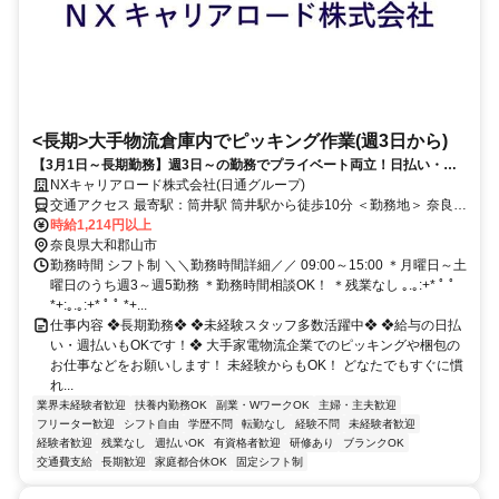
<長期>大手物流倉庫内でピッキング作業(週3日から)
【3月1日～長期勤務】週3日～の勤務でプライベート両立！日払い・週
払いOK！未経験スタッフ多数活躍中！
NXキャリアロード株式会社(日通グループ)
交通アクセス 最寄駅：筒井駅 筒井駅から徒歩10分 ＜勤務地＞ 奈良県
大和郡山市筒井町800番地
時給1,214円以上
奈良県大和郡山市
勤務時間 シフト制 ＼＼勤務時間詳細／／ 09:00～15:00 ＊月曜日～土
曜日のうち週3～週5勤務 ＊勤務時間相談OK！ ＊残業なし ｡.｡:+* ﾟ ﾟ
*+:｡.｡:+* ﾟ ﾟ *+...
仕事内容 ❖長期勤務❖ ❖未経験スタッフ多数活躍中❖ ❖給与の日払
い・週払いもOKです！❖ 大手家電物流企業でのピッキングや梱包の
お仕事などをお願いします！ 未経験からもOK！ どなたでもすぐに慣
れ...
業界未経験者歓迎
扶養内勤務OK
副業・WワークOK
主婦・主夫歓迎
フリーター歓迎
シフト自由
学歴不問
転勤なし
経験不問
未経験者歓迎
経験者歓迎
残業なし
週払いOK
有資格者歓迎
研修あり
ブランクOK
交通費支給
長期歓迎
家庭都合休OK
固定シフト制