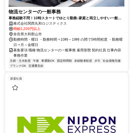
物流センターの一般事務
事務経験不問！10時スタートでゆとり勤務♪家庭と両立しやすい一般事
務のお仕事です！
株式会社関西丸和ロジスティクス
時給1,200円以上
奈良県大和郡山市
勤務時間・曜日 ・勤務時間⇒10時～19時 の間で5時間程度 ・勤務曜
日⇒月～金曜日
募集要項 職種 物流センターの一般事務 雇用形態 契約社員 仕事内容
事務作業
主婦・主夫歓迎
午後
車通勤OK
固定時間制
未経験者歓迎
夕方
社会保険完備
ブランクOK
交通費支給
派遣社員