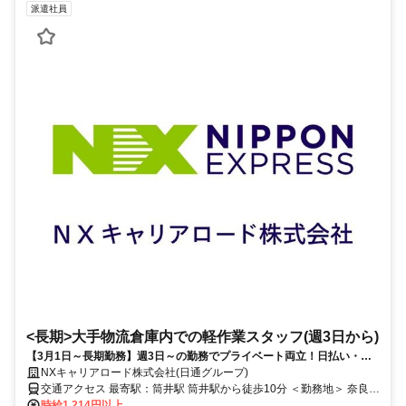
派遣社員
<長期>大手物流倉庫内での軽作業スタッフ(週3日から)
【3月1日～長期勤務】週3日～の勤務でプライベート両立！日払い・週
払いOK！未経験スタッフ多数活躍中！
NXキャリアロード株式会社(日通グループ)
交通アクセス 最寄駅：筒井駅 筒井駅から徒歩10分 ＜勤務地＞ 奈良県
大和郡山市筒井町800番地
時給1,214円以上