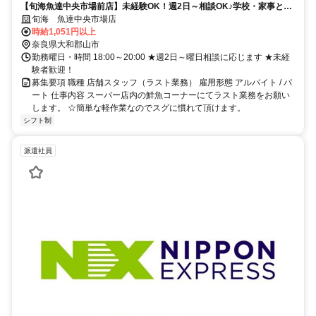
【旬海魚達中央市場前店】未経験OK！週2日～相談OK♪学校・家事と両
立できる！年齢不問♪
旬海 魚達中央市場店
時給1,051円以上
奈良県大和郡山市
勤務曜日・時間 18:00～20:00 ★週2日～曜日相談に応じます ★未経
験者歓迎！
募集要項 職種 店舗スタッフ（ラスト業務） 雇用形態 アルバイト / パ
ート 仕事内容 スーパー店内の鮮魚コーナーにてラスト業務をお願い
します。 ☆簡単な軽作業なのでスグに慣れて頂けます。
シフト制
派遣社員