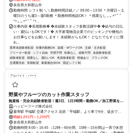
奈良県大和郡山市
勤務時間 シフト制 ＼＼勤務時間詳細／／ 09:00～13:00 ＊月曜日～土
曜日のうち週3～週5勤務 ＊勤務時間相談OK！ ＊残業なし ｡.｡:+* ﾟ ﾟ
*+:｡.｡:+* ﾟ ﾟ *+...
仕事内容 ❖長期勤務❖ ❖未経験スタッフ多数活躍中❖ ❖給与の日払
い・週払いもOKです！❖ 大手家電物流企業でのピッキングや梱包の
お仕事などをお願いします！ 未経験からもOK！ どなたでもすぐに慣
れ...
業界未経験者歓迎
扶養内勤務OK
副業・WワークOK
主婦・主夫歓迎
フリーター歓迎
シフト自由
学歴不問
転勤なし
経験不問
未経験者歓迎
経験者歓迎
残業なし
週払いOK
有資格者歓迎
研修あり
ブランクOK
交通費支給
長期歓迎
家庭都合休OK
固定シフト制
アルバイト・パート
野菜やフルーツのカット作業スタッフ
無資格・完全未経験者歓迎！週3日、1日3時間～勤務OK／加工野菜をお
得に購入可能／日・祝は時給UP
ハッピーフーズ株式会社
最寄駅 平端駅 交通アクセス 近鉄「平端駅」より車で4分、徒歩で約
15分 JR関西本線「大和小泉駅」より自転車で約15分程度 ●中央市場
時給1,051円～1,250円
の隣にある業務スーパーの裏側です！
奈良県大和郡山市
勤務時間 8:00～16:45 （12時～60分間、15時～15分間は一斉で休憩
になります） ※上記時間内からシフト制（1日3時間～OK） ＜勤務時