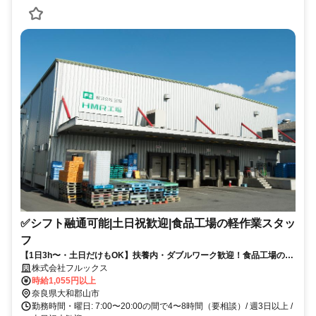
✅シフト融通可能|土日祝歓迎|食品工場の軽作業スタッ
フ
【1日3h〜・土日だけもOK】扶養内・ダブルワーク歓迎！食品工場の軽
作業スタッフ
株式会社フルックス
時給1,055円以上
奈良県大和郡山市
勤務時間・曜日: 7:00〜20:00の間で4〜8時間（要相談）/ 週3日以上 /