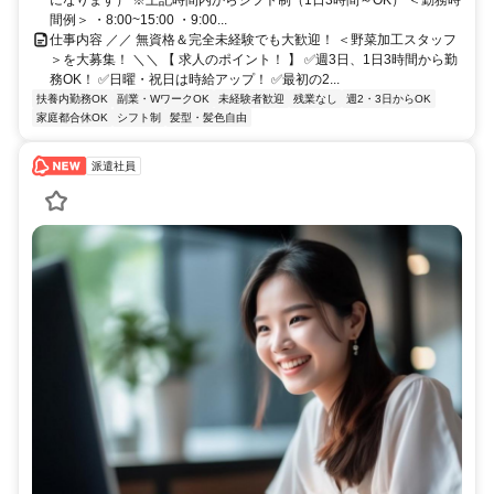
間例＞ ・8:00~15:00 ・9:00...
仕事内容 ／／ 無資格＆完全未経験でも大歓迎！ ＜野菜加工スタッフ
＞を大募集！ ＼＼ 【 求人のポイント！ 】 ✅週3日、1日3時間から勤
務OK！ ✅日曜・祝日は時給アップ！ ✅最初の2...
扶養内勤務OK
副業・WワークOK
未経験者歓迎
残業なし
週2・3日からOK
家庭都合休OK
シフト制
髪型・髪色自由
派遣社員