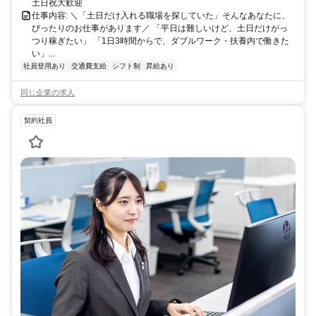
土日祝大歓迎
仕事内容: ＼「土日だけ入れる職場を探していた」そんなあなたに、
ぴったりのお仕事があります／ 「平日は難しいけど、土日だけがっ
つり稼ぎたい」 「1日3時間からで、ダブルワーク・扶養内で働きた
い」...
社員登用あり
交通費支給
シフト制
昇給あり
同じ企業の求人
契約社員