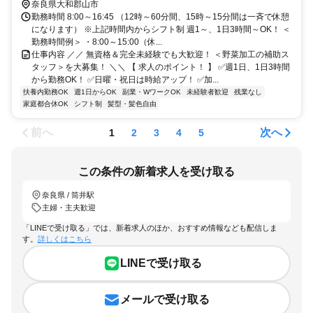
の隣にある業務スーパーの裏側です！
奈良県大和郡山市
勤務時間 8:00～16:45 （12時～60分間、15時～15分間は一斉で休憩
になります） ※上記時間内からシフト制 週1～、1日3時間～OK！ ＜
勤務時間例＞ ・8:00～15:00（休...
仕事内容 ／／ 無資格＆完全未経験でも大歓迎！ ＜野菜加工の補助ス
タッフ＞を大募集！ ＼＼ 【 求人のポイント！ 】 ✅週1日、1日3時間
から勤務OK！ ✅日曜・祝日は時給アップ！ ✅加...
扶養内勤務OK
週1日からOK
副業・WワークOK
未経験者歓迎
残業なし
家庭都合休OK
シフト制
髪型・髪色自由
前へ
次へ
1
2
3
4
5
この条件の新着求人を受け取る
奈良県 / 筒井駅
主婦・主夫歓迎
「LINEで受け取る」では、新着求人のほか、おすすめ情報なども配信しま
す。
詳しくはこちら
LINEで受け取る
メールで受け取る