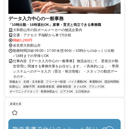
データ入力中心の一般事務
「10時出勤・16時退社OK」家事・育児と両立できる事務職
大和郡山市の段ボールメーカーの物流企業内
交通・アクセス 平端駅から車で5分程
時給1,299円
奈良県大和郡山市
勤務時間詳細 09:00～17:00 休憩:60分 ✅10時からのゆっくり出勤
✅16時までの早帰りOK
仕事内容 【データ入力中心の一般事務】 物流会社にて、受発注や勤
怠管理に 関連する事務作業をお任せします。 ✅具体的には… ・専用
システムへのデータ入力（受注・発注情報） ・スタッフの勤怠デー
タのチ...
制服あり
主婦・主夫歓迎
フリーター歓迎
バイク通勤OK
車通勤OK
固定時間制
転勤なし
経験不問
未経験者歓迎
経験者歓迎
ネイルOK
ブランクOK
オープニングスタッフ
長期休暇あり
ピアスOK
土日祝休み
派遣社員