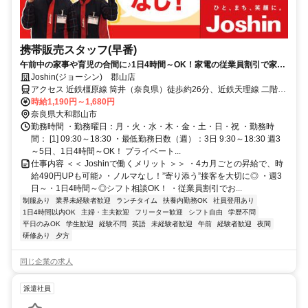
携帯販売スタッフ(早番)
午前中の家事や育児の合間に♪1日4時間～OK！家電の従業員割引で家計
応援◎ノルマなしだから未経験の方も安心スタート♪
Joshin(ジョーシン) 郡山店
アクセス 近鉄橿原線 筒井（奈良県）徒歩約26分、近鉄天理線 二階堂
徒歩約27分、ＪＲ桜井線 櫟本徒歩約32分
時給1,190円～1,680円
奈良県大和郡山市
勤務時間 ・勤務曜日：月・火・水・木・金・土・日・祝 ・勤務時
間： [1] 09:30～18:30 ・最低勤務日数（週）：3日 9:30～18:30 週3
～5日、1日4時間～OK！ プライベート...
仕事内容 ＜＜ Joshinで働くメリット ＞＞ ・4カ月ごとの昇給で、時
給490円UPも可能♪ ・ノルマなし！”寄り添う”接客を大切に◎ ・週3
日～・1日4時間～◎シフト相談OK！ ・従業員割引でお...
制服あり
業界未経験者歓迎
ランチタイム
扶養内勤務OK
社員登用あり
1日4時間以内OK
主婦・主夫歓迎
フリーター歓迎
シフト自由
学歴不問
平日のみOK
学生歓迎
経験不問
英語
未経験者歓迎
午前
経験者歓迎
夜間
研修あり
夕方
同じ企業の求人
派遣社員