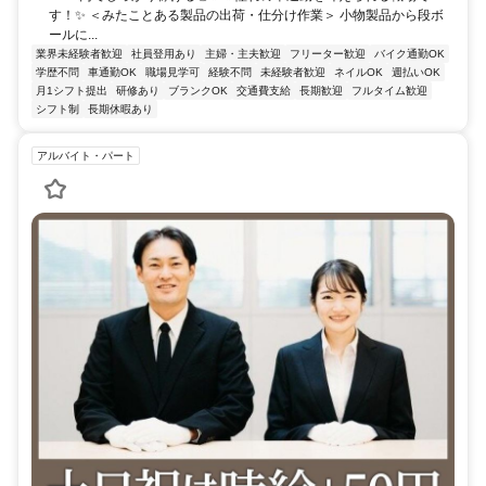
す！✨ ＜みたことある製品の出荷・仕分け作業＞ 小物製品から段ボ
ールに...
業界未経験者歓迎
社員登用あり
主婦・主夫歓迎
フリーター歓迎
バイク通勤OK
学歴不問
車通勤OK
職場見学可
経験不問
未経験者歓迎
ネイルOK
週払いOK
月1シフト提出
研修あり
ブランクOK
交通費支給
長期歓迎
フルタイム歓迎
シフト制
長期休暇あり
アルバイト・パート