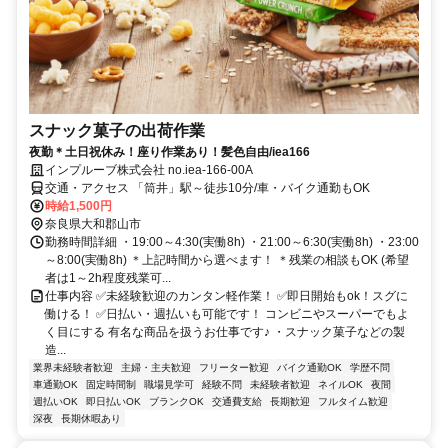
スナック菓子の出荷作業
夜勤＊土日祝休み！座り作業あり！髪色自由/iea166
インプルーブ株式会社 no.iea-166-00A
交通・アクセス 「筒井」駅～徒歩10分/車・バイク通勤もOK
時給1,500円
奈良県大和郡山市
勤務時間詳細 ・19:00～4:30(実働8h) ・21:00～6:30(実働8h) ・23:00
～8:00(実働8h) ＊上記時間から選べます！ ＊残業の相談もOK (希望
者は1～2h程度残業可...
仕事内容 ✅未経験歓迎のカンタン軽作業！ ✅即日開始もok！スグに
働ける！ ✅日払い・週払いも可能です！ コンビニやスーパーでもよ
く目にする 有名な商品を扱うお仕事です♪ ・スナック菓子などの製
造...
業界未経験者歓迎
主婦・主夫歓迎
フリーター歓迎
バイク通勤OK
学歴不問
車通勤OK
固定時間制
職場見学可
経験不問
未経験者歓迎
ネイルOK
夜間
週払いOK
即日払いOK
ブランクOK
交通費支給
長期歓迎
フルタイム歓迎
深夜
長期休暇あり