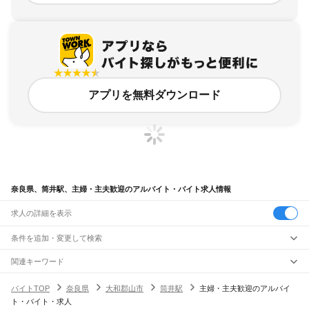
アプリを無料ダウンロード
奈良県、筒井駅、主婦・主夫歓迎のアルバイト・バイト求人情報
求人の詳細を表示
条件を追加・変更して検索
市区町村を追加・変更
関連キーワード
完全在宅ワーク 全国
シール貼り 在宅
現在地周辺
ガチャガチャ
犬カフェ
奈良県
駅を追加・変更
バイトTOP
奈良県
大和郡山市
筒井駅
主婦・主夫歓迎のアルバイ
奈良県
すべて
ト・バイト・求人
奈良市
大和高田市
大和郡山市
天理市
橿原市
桜井市
五條市
御所市
生駒市
香芝市
職種を追加・変更