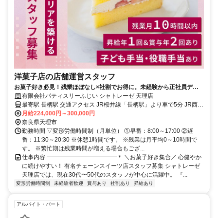
洋菓子店の店舗運営スタッフ
お菓子好き必見！残業ほぼなし×社割でお得に。未経験から正社員デビ
ュー＆キャリアアップも叶う！
有限会社パティスリーふじい シャトレーゼ 天理店
最寄駅 長柄駅 交通アクセス JR桜井線「長柄駅」より車で5分 JR西日
本・近鉄「天理駅」より車で6分 ※勤務場所はシャトレーゼ天理店で
月給224,000円～300,000円
す。
奈良県天理市
勤務時間 ▽変形労働時間制（月単位） ①早番：8:00～17:00 ②遅
番：11:30～20:30 ※休憩1時間です。 ※残業は月平均0～10時間で
す。 ※繁忙期は残業時間が増える場合もござ...
仕事内容 ━━━━━━━━━━━━＊ ＼お菓子好き集合／ 心健やか
に続けやすい！ 有名チェーンスイーツ店スタッフ募集 シャトレーゼ
天理店では、現在30代〜50代のスタッフが中心に活躍中。 『...
変形労働時間制
未経験者歓迎
賞与あり
社割あり
昇給あり
アルバイト・パート