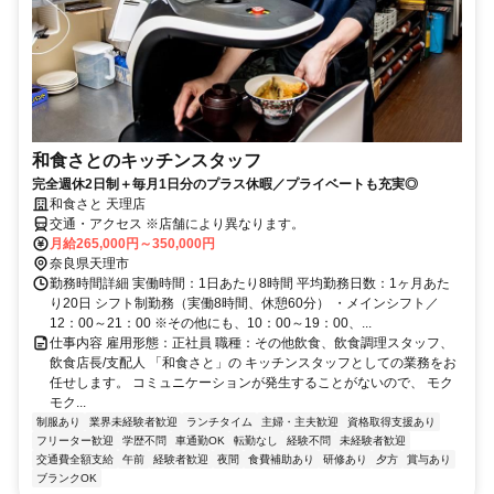
和食さとのキッチンスタッフ
完全週休2日制＋毎月1日分のプラス休暇／プライベートも充実◎
和食さと 天理店
交通・アクセス ※店舗により異なります。
月給265,000円～350,000円
奈良県天理市
勤務時間詳細 実働時間：1日あたり8時間 平均勤務日数：1ヶ月あた
り20日 シフト制勤務（実働8時間、休憩60分） ・メインシフト／
12：00～21：00 ※その他にも、10：00～19：00、...
仕事内容 雇用形態：正社員 職種：その他飲食、飲食調理スタッフ、
飲食店長/支配人 「和食さと」の キッチンスタッフとしての業務をお
任せします。 コミュニケーションが発生することがないので、 モク
モク...
制服あり
業界未経験者歓迎
ランチタイム
主婦・主夫歓迎
資格取得支援あり
フリーター歓迎
学歴不問
車通勤OK
転勤なし
経験不問
未経験者歓迎
交通費全額支給
午前
経験者歓迎
夜間
食費補助あり
研修あり
夕方
賞与あり
ブランクOK