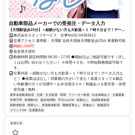
自動車部品メーカーでの受発注・データ入力
【天理駅徒歩25分】＜経験がない方も大歓迎＞１７時５分まで！データ
入力など！
株式会社スタッフサービス 仕事No/32-04363612
交通アクセス 最寄駅：天理駅 近鉄天理線天理駅徒歩25分 車通勤可能
時給1,300円
奈良県天理市
勤務時間 固定時間制 08:30～17:05 ◆開始日はご相談可能です！詳し
くはお問い合わせください！ ※休憩４５分。※時短勤務相談可能で
す。
仕事内容 ＜経験がない方も大歓迎＞１７時５分まで！データ入力な
ど！ ◆残業ほぼなし！同業務の方がいて安心！派遣スタッフ＆幅広
い年齢層の方々が活躍中！お弁当発注ＯＫ！制服あり＆更衣室・休憩
室完備！無料...
業界未経験者歓迎
主婦・主夫歓迎
長期
フリーター歓迎
社会保険あり
大量募集
学歴不問
車通勤OK
固定時間制
平日のみOK
転勤なし
未経験者歓迎
経験者歓迎
残業なし
有資格者歓迎
職種変更なし
研修あり
制服貸与
ブランクOK
交通費支給
派遣社員