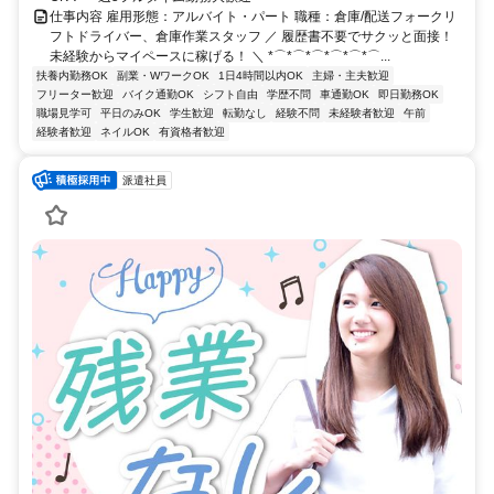
仕事内容 雇用形態：アルバイト・パート 職種：倉庫/配送フォークリ
フトドライバー、倉庫作業スタッフ ／ 履歴書不要でサクッと面接！
未経験からマイペースに稼げる！ ＼ *⌒*⌒*⌒*⌒*⌒*⌒...
扶養内勤務OK
副業・WワークOK
1日4時間以内OK
主婦・主夫歓迎
フリーター歓迎
バイク通勤OK
シフト自由
学歴不問
車通勤OK
即日勤務OK
職場見学可
平日のみOK
学生歓迎
転勤なし
経験不問
未経験者歓迎
午前
経験者歓迎
ネイルOK
有資格者歓迎
派遣社員