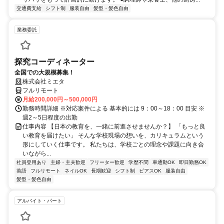
交通費支給
シフト制
服装自由
髪型・髪色自由
業務委託
探究コーディネーター
全国での大規模募集！
株式会社ミエタ
フルリモート
月給200,000円～500,000円
勤務時間詳細 ※対応案件による 基本的には 9：00～18：00 目安 ※
週2～5日程度の出勤
仕事内容 【日本の教育を、一緒に前進させませんか？】 「もっと良
い教育を届けたい」 そんな学校現場の想いを、カリキュラムという
形にしていく仕事です。 私たちは、学校ごとの理念や課題に向き合
いながら...
社員登用あり
主婦・主夫歓迎
フリーター歓迎
学歴不問
車通勤OK
即日勤務OK
英語
フルリモート
ネイルOK
長期歓迎
シフト制
ピアスOK
服装自由
髪型・髪色自由
アルバイト・パート