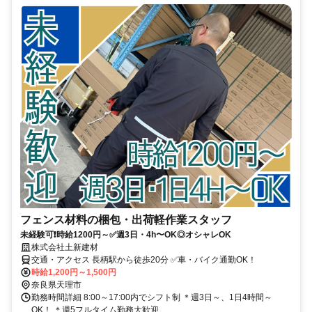
フェンス材料の梱包・出荷軽作業スタッフ
未経験可❗時給1200円～✅週3日・4h〜OK◎オシャレOK
株式会社土新建材
交通・アクセス 長柄駅から徒歩20分 ✅車・バイク通勤OK！
時給1,200円～1,500円
奈良県天理市
勤務時間詳細 8:00～17:00内でシフト制 ＊週3日～、1日4時間～
OK！ ＊週5フルタイム勤務大歓迎