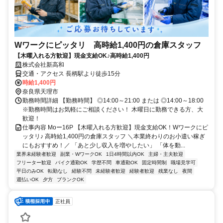
Wワークにピッタリ 高時給1,400円の倉庫スタッフ
【木曜入れる方歓迎】現金支給OK♪高時給1,400円
株式会社新高和
交通・アクセス 長柄駅より徒歩15分
時給1,400円
奈良県天理市
勤務時間詳細 【勤務時間】 ◎14:00～21:00 または ◎14:00～18:00
※勤務時間はお気軽にご相談ください！ 木曜日に勤務できる方、大
歓迎！
仕事内容 Moー16P 【木曜入れる方歓迎】現金支給OK！Wワークにピ
ッタリ♪ 高時給1,400円の倉庫スタッフ ＼本業終わりのお小遣い稼ぎ
にもおすすめ！／ 「あと少し収入を増やしたい」 「体を動...
業界未経験者歓迎
副業・WワークOK
1日4時間以内OK
主婦・主夫歓迎
フリーター歓迎
バイク通勤OK
学歴不問
車通勤OK
固定時間制
職場見学可
平日のみOK
転勤なし
経験不問
未経験者歓迎
経験者歓迎
残業なし
夜間
週払いOK
夕方
ブランクOK
正社員