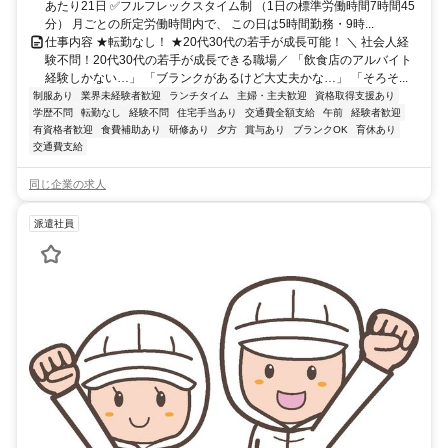
あたり21日 ✅フルフレックスタイム制 （1日の標準労働時間7時間45
分） 月ごとの所定労働時間内で、 この日は5時間勤務・9時...
仕事内容 ★転勤なし！ ★20代30代の若手が成長可能！ ＼ 社会人経
験不問！20代30代の若手が成長できる職場／ 「飲食店のアルバイト
経験しかない…」 「ブランクがあるけど大丈夫かな…」 「そろそ...
制服あり
業界未経験者歓迎
ランチタイム
主婦・主夫歓迎
資格取得支援あり
学歴不問
転勤なし
経験不問
住宅手当あり
交通費全額支給
午前
経験者歓迎
有資格者歓迎
食費補助あり
研修あり
夕方
賞与あり
ブランクOK
育休あり
交通費支給
同じ企業の求人
派遣社員