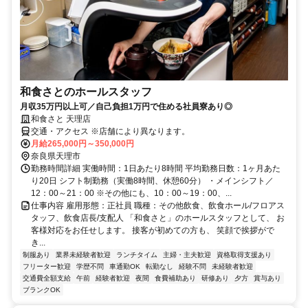
和食さとのホールスタッフ
月収35万円以上可／自己負担1万円で住める社員寮あり◎
和食さと 天理店
交通・アクセス ※店舗により異なります。
月給265,000円～350,000円
奈良県天理市
勤務時間詳細 実働時間：1日あたり8時間 平均勤務日数：1ヶ月あた
り20日 シフト制勤務（実働8時間、休憩60分） ・メインシフト／
12：00～21：00 ※その他にも、10：00～19：00、...
仕事内容 雇用形態：正社員 職種：その他飲食、飲食ホール/フロアス
タッフ、飲食店長/支配人 「和食さと」のホールスタッフとして、 お
客様対応をお任せします。 接客が初めての方も、 笑顔で挨拶がで
き...
制服あり
業界未経験者歓迎
ランチタイム
主婦・主夫歓迎
資格取得支援あり
フリーター歓迎
学歴不問
車通勤OK
転勤なし
経験不問
未経験者歓迎
交通費全額支給
午前
経験者歓迎
夜間
食費補助あり
研修あり
夕方
賞与あり
ブランクOK