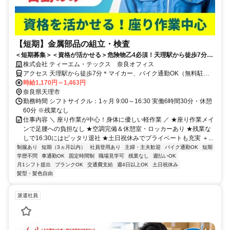
【短期】金属部品の組立・検査
＜短期募集＞＜資格が活かせる＞危険物乙4必須！天理駅から徒歩7分の
好立地！16:30まで＆残業なしでプライベートも充実◎座り作業中心！
株式会社 ティーエム・テックス 奈良オフィス
アクセス 天理駅から徒歩7分＊マイカー、バイク通勤OK（無料駐車
場完備）
時給1,170円～1,463円
奈良県天理市
勤務時間 シフトサイクル：1ヶ月 9:00～16:30 実働6時間30分・休憩
60分 ※残業なし
仕事内容 ＼ 座り作業が中心！身体に優しい軽作業 ／ ★座り作業メイ
ンで足腰への負担なし ★空調完備＆休憩室・ロッカーあり ★残業な
しで16:30にはピッタリ退社 ★土日祝休みでプライベートも充実 ＋...
制服あり
短期（3ヵ月以内）
社員登用あり
主婦・主夫歓迎
バイク通勤OK
短期
学歴不問
車通勤OK
固定時間制
職場見学可
残業なし
週払いOK
月1シフト提出
ブランクOK
交通費支給
週4日以上OK
土日祝休み
髪型・髪色自由
派遣社員