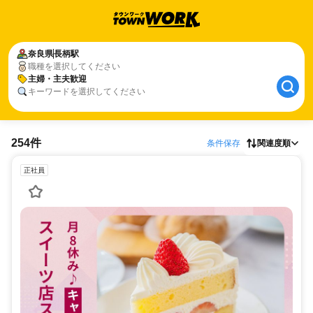
奈良県
長柄駅
職種を選択してください
主婦・主夫歓迎
キーワードを選択してください
254件
条件保存
関連度順
正社員