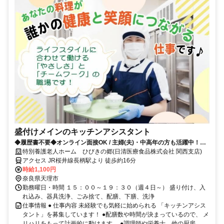
盛付けメインのキッチンアシスタント
◆履歴書不要◆オンライン面接OK / 主婦(夫)・中高年の方も活躍中！柔
軟な働き方に理解あり◎
特別養護老人ホーム ひびきの郷(日清医療食品株式会社 関西支店)
アクセス JR桜井線長柄駅より 徒歩約16分
時給1,100円
奈良県天理市
勤務曜日・時間 １５：００～１９：３０（週４日～） 盛り付け、入
れ込み、器具洗浄、ごみ捨て、配膳、下膳、洗浄
仕事情報 ● 仕事内容 未経験でも気軽に始められる 「キッチンアシス
タント」を募集しています！ ●配膳数や時間が決まっているので、 メ
リハリをもって計画的に動けます。 ●調理師や栄養士、他の厨房...