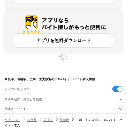
アプリを無料ダウンロード
奈良県、長柄駅、主婦・主夫歓迎のアルバイト・バイト求人情報
求人の詳細を表示
条件を追加・変更して検索
市区町村を追加・変更
関連キーワード
完全在宅ワーク 全国
シール貼り 在宅
現在地周辺
ガチャガチャ
犬カフェ
奈良県
駅を追加・変更
バイトTOP
奈良県
天理市
長柄駅
主婦・主夫歓迎のアルバイト・バ
奈良県
すべて
イト・求人
奈良市
大和高田市
大和郡山市
天理市
橿原市
桜井市
五條市
御所市
生駒市
香芝市