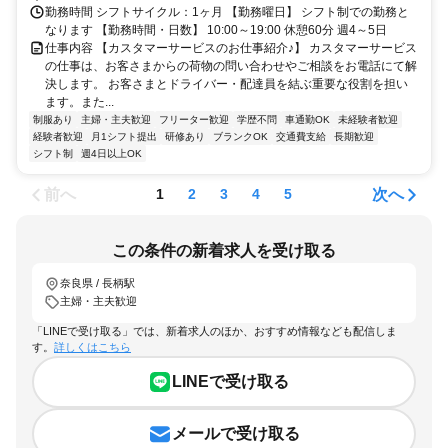
勤務時間 シフトサイクル：1ヶ月 【勤務曜日】 シフト制での勤務と
なります 【勤務時間・日数】 10:00～19:00 休憩60分 週4～5日
仕事内容 【カスタマーサービスのお仕事紹介♪】 カスタマーサービス
の仕事は、お客さまからの荷物の問い合わせやご相談をお電話にて解
決します。 お客さまとドライバー・配達員を結ぶ重要な役割を担い
ます。また...
制服あり
主婦・主夫歓迎
フリーター歓迎
学歴不問
車通勤OK
未経験者歓迎
経験者歓迎
月1シフト提出
研修あり
ブランクOK
交通費支給
長期歓迎
シフト制
週4日以上OK
前へ
次へ
1
2
3
4
5
この条件の新着求人を受け取る
奈良県 / 長柄駅
主婦・主夫歓迎
「LINEで受け取る」では、新着求人のほか、おすすめ情報なども配信しま
す。
詳しくはこちら
LINEで受け取る
メールで受け取る