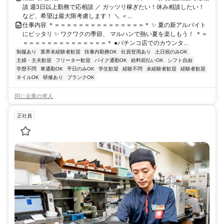
談 週3日以上勤務で応相談 ／ ガッツリ稼ぎたい！休み相談したい！
など、希望は最大限考慮します！ ＼ ＜...
仕事内容 ＊＝＝＝＝＝＝＝＝＝＝＝＝＝＝＝＊ ✨ 夏の新アルバイト
にピッタリ ✨ ワクワクの季節、 マルハンで熱い夏を楽しもう！ ＊＝
＝＝＝＝＝＝＝＝＝＝＝＝＝＝＊ ●パチンコ店でのカウンタ...
制服あり
業界未経験者歓迎
扶養内勤務OK
社員登用あり
土日祝のみOK
主婦・主夫歓迎
フリーター歓迎
バイク通勤OK
給料前払いOK
シフト自由
学歴不問
車通勤OK
平日のみOK
学生歓迎
経験不問
未経験者歓迎
経験者歓迎
ネイルOK
研修あり
ブランクOK
同じ企業の求人
正社員