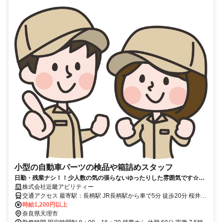
小型の自動車パーツの検品や箱詰めスタッフ
日勤・残業ナシ！！少人数の気の張らないゆったりした雰囲気です☆半
額の食事補助も有り♪20～50代男性活躍中！ 日払い・週払い
株式会社近畿アビリティー
OK☆
交通アクセス 最寄駅：長柄駅 JR長柄駅から車で5分 徒歩20分 桜井市
から車で20分程 橿原市より車で30分程 奈良市から車で30分程 車・
時給1,200円以上
バイク・自転車通勤ＯＫ！ （無料駐車場あり） 大和郡山市、奈良
奈良県天理市