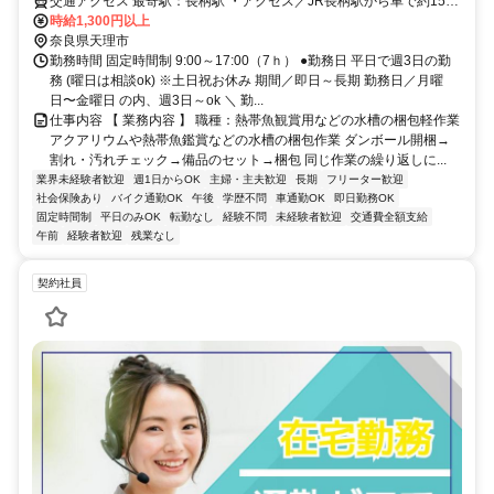
交通アクセス 最寄駅：長柄駅 ・アクセス／JR長柄駅から車で約15分
長柄運動公園近く ※車、バイク通勤ok 車通勤OK バイク通勤OK 自転
時給1,300円以上
車通勤OK ■交通費支給（上限月13000円） ■無料駐車場完備 ■無料駐
奈良県天理市
輪場完備 ■公共交通機関、バス、自転車、車通勤OK
勤務時間 固定時間制 9:00～17:00（7ｈ） ●勤務日 平日で週3日の勤
務 (曜日は相談ok) ※土日祝お休み 期間／即日～長期 勤務日／月曜
日〜金曜日 の内、週3日～ok ＼ 勤...
仕事内容 【 業務内容 】 職種：熱帯魚観賞用などの水槽の梱包軽作業
アクアリウムや熱帯魚鑑賞などの水槽の梱包作業 ダンボール開梱→
割れ・汚れチェック→備品のセット→梱包 同じ作業の繰り返しに...
業界未経験者歓迎
週1日からOK
主婦・主夫歓迎
長期
フリーター歓迎
社会保険あり
バイク通勤OK
午後
学歴不問
車通勤OK
即日勤務OK
固定時間制
平日のみOK
転勤なし
経験不問
未経験者歓迎
交通費全額支給
午前
経験者歓迎
残業なし
契約社員