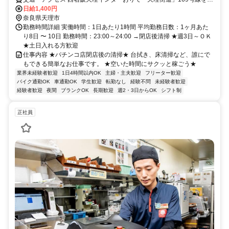
（桜井方面）南へ車で約８分
日給1,400円
奈良県天理市
勤務時間詳細 実働時間：1日あたり1時間 平均勤務日数：1ヶ月あた
り8日 〜 10日 勤務時間：23:00～24:00 →閉店後清掃 ★週3日～ＯＫ
★土日入れる方歓迎
仕事内容 ★パチンコ店閉店後の清掃★ 台拭き、床清掃など、誰にで
もできる簡単なお仕事です。 ★空いた時間にサクッと稼ごう★
業界未経験者歓迎
1日4時間以内OK
主婦・主夫歓迎
フリーター歓迎
バイク通勤OK
車通勤OK
学生歓迎
転勤なし
経験不問
未経験者歓迎
経験者歓迎
夜間
ブランクOK
長期歓迎
週2・3日からOK
シフト制
正社員