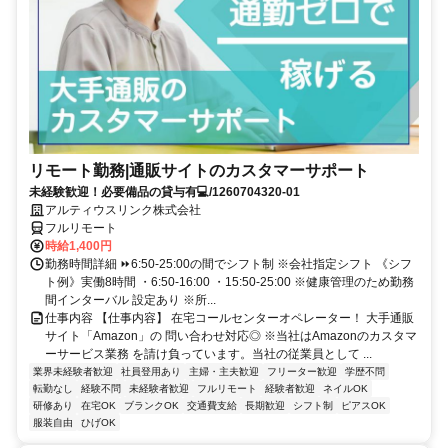
リモート勤務|通販サイトのカスタマーサポート
未経験歓迎！必要備品の貸与有💻/1260704320-01
アルティウスリンク株式会社
フルリモート
時給1,400円
勤務時間詳細 ⏩6:50-25:00の間でシフト制 ※会社指定シフト 《シフ
ト例》実働8時間 ・6:50-16:00 ・15:50-25:00 ※健康管理のため勤務
間インターバル 設定あり ※所...
仕事内容 【仕事内容】 在宅コールセンターオペレーター！ 大手通販
サイト「Amazon」の 問い合わせ対応◎ ※当社はAmazonのカスタマ
ーサービス業務 を請け負っています。当社の従業員として ...
業界未経験者歓迎
社員登用あり
主婦・主夫歓迎
フリーター歓迎
学歴不問
転勤なし
経験不問
未経験者歓迎
フルリモート
経験者歓迎
ネイルOK
研修あり
在宅OK
ブランクOK
交通費支給
長期歓迎
シフト制
ピアスOK
服装自由
ひげOK