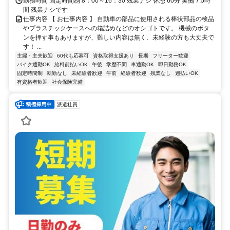
市、桜井市、橿原市、磯城郡田原本町、磯城郡川西町、生駒郡安堵町
勤務時間 固定時間制 8：00～16：30 残業ナシ 休憩 60分 実働 7.5時
からの通勤も〇
間 残業ナシです
仕事内容 【 お仕事内容 】 自動車の部品に使用される棒状部品の検品
やプラスチックケースへの箱詰めなどのオシゴトです。 機械のボタ
ンを押す事もありますが、難しい内容は無く、未経験の方も大丈夫で
す！ ...
主婦・主夫歓迎
60代も応募可
資格取得支援あり
長期
フリーター歓迎
バイク通勤OK
給料前払いOK
午後
学歴不問
車通勤OK
即日勤務OK
固定時間制
転勤なし
未経験者歓迎
午前
経験者歓迎
残業なし
週払いOK
有資格者歓迎
社会保険完備
派遣社員