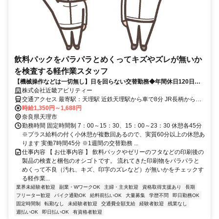
飲料パックをパラパラとめくってキズやズレが無いか
を検査する軽作業スタッフ
【機械操作などは一切無し】日を回らない交替勤務◆年間休日120日◆
空調完備で快適な職場！ 20～50代の男女スタッフさんが活躍中 日
株式会社近畿アビリティー
払い週払いOK
交通アクセス 最寄駅：天理駅 近鉄天理駅から車で8分 JR長柄から車
で5分程 桜井市から車で15分程 大和郡山市から車で30分程 奈良市か
時給1,350円～1,688円
ら20分～ 橿原市、大和高田市、北葛城郡王寺町、北葛城郡広陵町、
奈良県天理市
北葛城郡河合町、北葛城郡上牧町、生駒郡安堵町からもアクセス◎
勤務時間 固定時間制 7：00～15：30、15：00～23：30 休憩各45分
車・バイク・自転車通勤ＯＫ！ （無料駐車場あり）
※プラス給料の付く小休憩が複数回あるので、実質60分以上の休憩あ
ります 実働7時間45分 ※1週間の交替勤務 ...
仕事内容 【 お仕事内容 】 飲料パックやゼリーのフタなどの印刷後の
製品の検査と梱包のオシゴトです。 流れてきた印刷物をパラパラと
めくって不良（汚れ、キズ、印字のズレなど）が無いかをチェックす
る軽作業...
業界未経験者歓迎
副業・WワークOK
主婦・主夫歓迎
資格取得支援あり
長期
フリーター歓迎
バイク通勤OK
給料前払いOK
大量募集
学歴不問
即日勤務OK
固定時間制
転勤なし
未経験者歓迎
交通費全額支給
経験者歓迎
残業なし
週払いOK
即日払いOK
有資格者歓迎