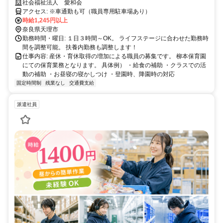
社会福祉法人 愛和会
アクセス: ※車通勤も可（職員専用駐車場あり）
時給1,245円以上
奈良県天理市
勤務時間・曜日: ​１日３時間～OK。 ライフステージに合わせた勤務時
間を調整可能。 扶養内勤務も調整します！
仕事内容: 産休・育休取得の増加による職員の募集です。 柳本保育園
にての保育業務となります。 具体例） ・給食の補助 ・クラスでの活
動の補助 ・お昼寝の寝かしつけ ・登園時、降園時の対応
固定時間制
残業なし
交通費支給
派遣社員