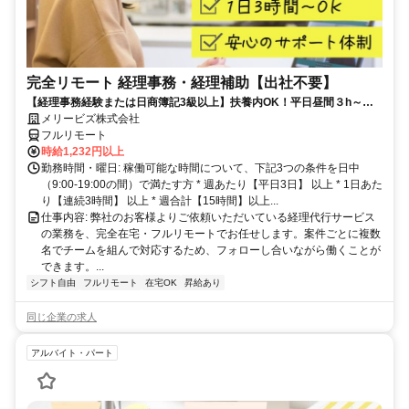
完全リモート 経理事務・経理補助【出社不要】
【経理事務経験または日商簿記3級以上】扶養内OK！平日昼間３h～。
完全在宅で育児・介護中の方も大歓迎♪
メリービズ株式会社
フルリモート
時給1,232円以上
勤務時間・曜日: 稼働可能な時間について、下記3つの条件を日中
（9:00-19:00の間）で満たす方 * 週あたり【平日3日】 以上 * 1日あた
り【連続3時間】 以上 * 週合計【15時間】以上...
仕事内容: 弊社のお客様よりご依頼いただいている経理代行サービス
の業務を、完全在宅・フルリモートでお任せします。案件ごとに複数
名でチームを組んで対応するため、フォローし合いながら働くことが
できます。...
シフト自由
フルリモート
在宅OK
昇給あり
同じ企業の求人
アルバイト・パート