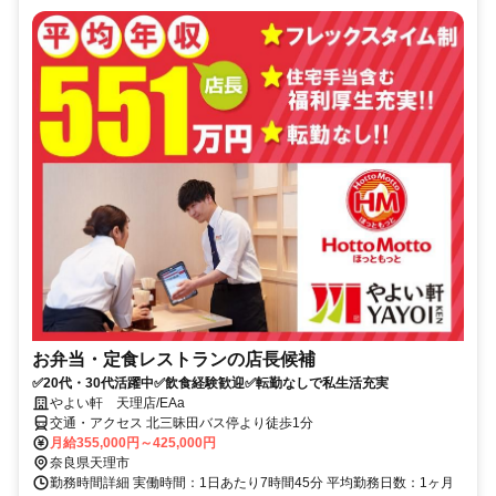
お弁当・定食レストランの店長候補
✅20代・30代活躍中✅飲食経験歓迎✅転勤なしで私生活充実
やよい軒 天理店/EAa
交通・アクセス 北三昧田バス停より徒歩1分
月給355,000円～425,000円
奈良県天理市
勤務時間詳細 実働時間：1日あたり7時間45分 平均勤務日数：1ヶ月