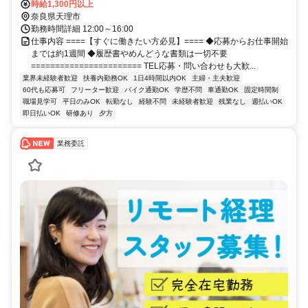
通勤OK
時給1,300円以上
奈良県天理市
勤務時間詳細 12:00～16:00
仕事内容 ====【すぐに働きたい方必見】==== ◆応募からお仕事開始
までは約1週間 ◆履歴書やめんどうな書類は一切不要
======================= TEL応募・問い合わせも大歓...
業界未経験者歓迎
扶養内勤務OK
1日4時間以内OK
主婦・主夫歓迎
60代も応募可
フリーター歓迎
バイク通勤OK
学歴不問
車通勤OK
固定時間制
職場見学可
平日のみOK
転勤なし
経験不問
未経験者歓迎
残業なし
週払いOK
即日払いOK
研修あり
夕方
業務委託