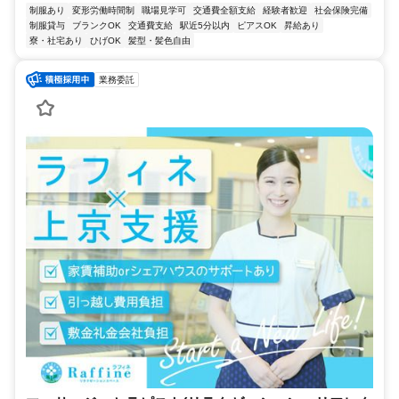
制服あり
変形労働時間制
職場見学可
交通費全額支給
経験者歓迎
社会保険完備
制服貸与
ブランクOK
交通費支給
駅近5分以内
ピアスOK
昇給あり
寮・社宅あり
ひげOK
髪型・髪色自由
業務委託