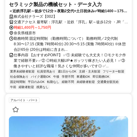
セラミック製品の機械セット・データ入力
＜近鉄浮孔駅～徒歩で12分＞夜勤2交代×土日祝休み✅️時給1400～1750
円✨️月収25万円以上可能✿❀
株式会社ナラーズ【002】
交通アクセス 最寄駅：浮孔駅 ・近鉄「浮孔」駅～徒歩12分 ・JR「金
橋」駅～徒歩17分 ・アルルから車で約3分 ※車・バイク通勤ok 車通
時給1,400円～1,750円
勤OK バイク通勤OK 自転車通勤OK ■交通費全額支給 ■交通費支給
奈良県橿原市
（上限月◯円） ■無料駐車場完備 ■無料駐輪場完備 ■公共交通機関、
勤務時間 固定時間制 （勤務時間について） 勤務時間／2交代制
バス、自転車、車通勤OK
8:30〜17:15 (実働 7時間40分) 20:30〜5:15 (実働 7時間40分) ※休憩
合計65分 (20分は時給に含まれ...
仕事内容 【おすすめPOINT】 ✅️① 未経験でも大丈夫！◎モクモク作
業で経験不要♪ ✅️② ◎時給大幅UP★ガッツリ稼ぎたい人必見！ ✅️③
働きやすいと好評な職場！気さくな仲間が多いです◎ ✅️...
業界未経験者歓迎
社員登用あり
週1日からOK
主婦・主夫歓迎
フリーター歓迎
社会保険あり
バイク通勤OK
午後
学歴不問
車通勤OK
即日勤務OK
固定時間制
平日のみOK
転勤なし
経験不問
未経験者歓迎
交通費全額支給
午前
経験者歓迎
残業なし
アルバイト・パート