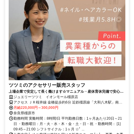
ツツミのアクセサリー販売スタッフ
上場企業で安定して長く働けます☆マニュアル・産休育休完備で安心☆
年休119日☆残業月5h◎
ジュエリーツツミ イオンモール橿原店
アクセス ＪＲ桜井線 金橋徒歩約6分 近鉄橿原線「大和八木駅」南口
よりバス約15分
月給220,000円～300,000円
奈良県橿原市
勤務時間 実働時間：8時間/日 平均勤務日数：1ヶ月あたり20日～21
日 ・勤務曜日：月・火・水・木・金・土・日・祝 ・勤務時間： [1]
09:45～21:00 シフトサイクル：1ヶ月 ☆ﾟ ...