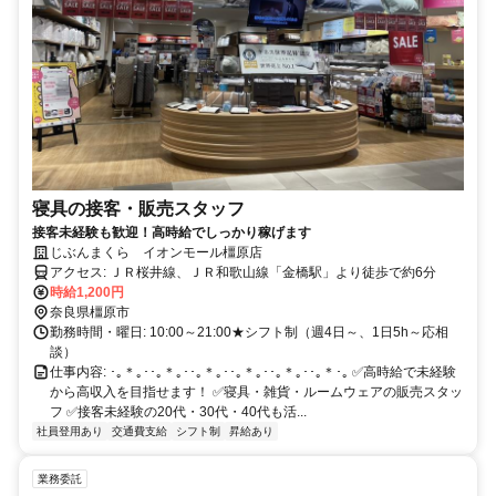
寝具の接客・販売スタッフ
接客未経験も歓迎！高時給でしっかり稼げます
じぶんまくら イオンモール橿原店
アクセス: ＪＲ桜井線、ＪＲ和歌山線「金橋駅」より徒歩で約6分
時給1,200円
奈良県橿原市
勤務時間・曜日: 10:00～21:00★シフト制（週4日～、1日5h～応相
談）
仕事内容: ･｡＊｡･･｡＊｡･･｡＊｡･･｡＊｡･･｡＊｡･･｡＊･｡ ✅高時給で未経験
から高収入を目指せます！ ✅寝具・雑貨・ルームウェアの販売スタッ
フ ✅接客未経験の20代・30代・40代も活...
社員登用あり
交通費支給
シフト制
昇給あり
業務委託