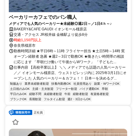
ベーカリーカフェでのパン職人
メディアでも人気のベーカリー★未経験◎週2日～／1日4ｈ～♪
BAKERY&CAFE GAUDI イオンモール橿原店
交通・アクセス JR桜井線 金橋駅より徒歩8分
時給1,150円以上
奈良県橿原市
勤務時間詳細 ★平日6時～11時 フライヤー担当 ★土日5時～14時 窯
オーブン経験者 急募 ★週2～3日で勤務OK ★働きたい時間帯の相談
に応じます 「早朝だけ働いて午後からWワーク」 「子どもた...
仕事内容 【高校卒業以上】 ＼＼ メディアでも話題の人気ベーカリー
／／ イオンモール橿原店、ウェストビレッジ内に 2025年3月1日にオ
ープンした 人気のベーカリー＆カフェ！！ 日本一を決めるグ...
制服あり
業界未経験者歓迎
扶養内勤務OK
社員登用あり
副業・WワークOK
土日祝のみOK
主婦・主夫歓迎
フリーター歓迎
バイク通勤OK
早朝
平日のみOK
経験不問
未経験者歓迎
午前
経験者歓迎
有資格者歓迎
ブランクOK
長期歓迎
フルタイム歓迎
週2・3日からOK
正社員