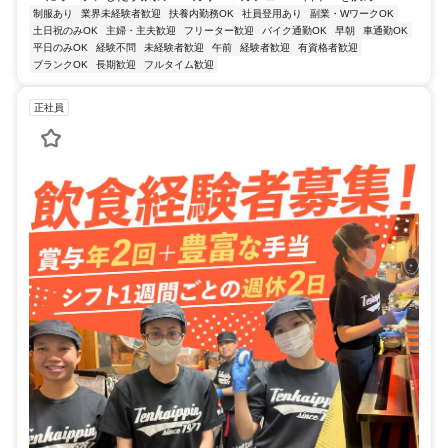
制服あり
業界未経験者歓迎
扶養内勤務OK
社員登用あり
副業・WワークOK
土日祝のみOK
主婦・主夫歓迎
フリーター歓迎
バイク通勤OK
早朝
車通勤OK
平日のみOK
経験不問
未経験者歓迎
午前
経験者歓迎
有資格者歓迎
ブランクOK
長期歓迎
フルタイム歓迎
正社員