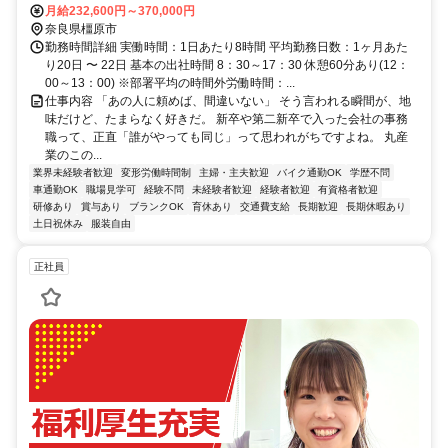
備）
月給232,600円～370,000円
奈良県橿原市
勤務時間詳細 実働時間：1日あたり8時間 平均勤務日数：1ヶ月あた
り20日 〜 22日 基本の出社時間 8：30～17：30 休憩60分あり(12：
00～13：00) ※部署平均の時間外労働時間：...
仕事内容 「あの人に頼めば、間違いない」 そう言われる瞬間が、地
味だけど、たまらなく好きだ。 新卒や第二新卒で入った会社の事務
職って、正直「誰がやっても同じ」って思われがちですよね。 丸産
業のこの...
業界未経験者歓迎
変形労働時間制
主婦・主夫歓迎
バイク通勤OK
学歴不問
車通勤OK
職場見学可
経験不問
未経験者歓迎
経験者歓迎
有資格者歓迎
研修あり
賞与あり
ブランクOK
育休あり
交通費支給
長期歓迎
長期休暇あり
土日祝休み
服装自由
正社員