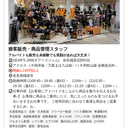
接客販売・商品管理スタッフ
アルバイトも販売も未経験でも笑顔があれば大丈夫！
GEAR'S JAM(ギアーズジャム) 奈良橿原店[9916]
アクセス ＪＲ桜井線〔万葉まほろば線〕/ＪＲ和歌山線 金橋徒歩約6
分、近鉄南大阪線 坊城徒歩約20分、近鉄南大阪線 浮孔徒歩約22分
時給1,100円以上
奈良県橿原市
勤務時間 (1)09:40～18:40（週4日～、1日6h～） (2)10:30～
19:30（週4日～、1日6h～） (3)12:20～21:20（週4日～、1日6h～）
仕事内容 【お客様にアドバイスをしながら商品を魅力を伝えるお仕
事♪】 お客様に商品をご案内したり、気に入ったものを見つけるお手
伝いをするお仕事です。 ご使用目的に合わせて最適な商品をご提案
するため、お...
社員登用あり
主婦・主夫歓迎
フリーター歓迎
バイク通勤OK
車通勤OK
学生歓迎
未経験者歓迎
経験者歓迎
ネイルOK
ブランクOK
交通費支給
フルタイム歓迎
シフト制
ピアスOK
週4日以上OK
服装自由
ひげOK
留学生活躍中
髪型・髪色自由