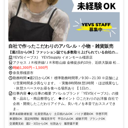
自社で作ったこだわりのアパレル・小物・雑貨販売
【週2日からOK】ファッション誌でも多数取り上げられている自社のお
洋服♪未経験OK×ノルマなし
YEVS(イーブス) YEVSsupply イオンモール橿原店
アクセス ＪＲ桜井線/ＪＲ和歌山線 金橋徒歩約10分、近鉄大阪線 松塚
徒歩約21分、近鉄南大阪線 坊城徒歩約24分
時給1,300円～1,500円
奈良県橿原市
勤務時間 ■週2日からOK！ 標準勤務時間帯／9:30～21:30 ※店舗によ
り営業時間多少異なります。 ・実働8時間/休憩1時間 ・ほぼ残業なし
・休憩スペースやお昼を食べる場所あり 【 1日の...
仕事内容 ◆お仕事の概要 アパレルブランド「YEVS(イーブス)」の接
客・品出し・商品整理など。 ◆ポイント ◎こだわりのお洋服 自社で
企画・開発したこだわりアイテム。良いモノを本音でおススメでき
ま...
業界未経験者歓迎
社員登用あり
土日祝のみOK
バイク通勤OK
学歴不問
車通勤OK
固定時間制
職場見学可
平日のみOK
経験不問
ブランクOK
交通費支給
週2・3日からOK
社割あり
履歴書不要