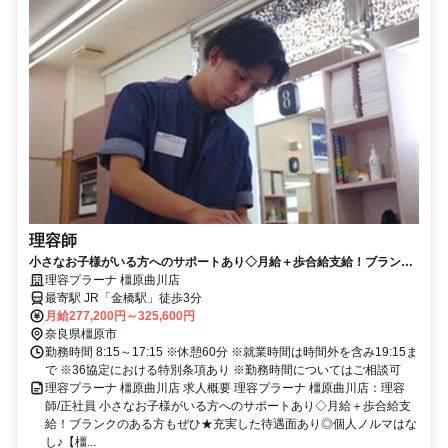
理容師
小さなお子様がいる方へのサポートあり◇月給＋歩合給支給！ブランク
のある方もぜひ★充実した待遇面あり◎個人ノルマはなし♪【橿原市、理
理容プラーナ 橿原曲川店
容室、理容師、正社員】
最寄駅 JR「金橋駅」徒歩3分
月給277,200円～325,600円
奈良県橿原市
勤務時間 8:15～17:15 ※休憩60分 ※就業時間は時間外を含み19:15ま
で ※36協定における特別条項あり ※勤務時間についてはご相談可
理容プラーナ 橿原曲川店 求人概要 理容プラーナ 橿原曲川店：理容
師/正社員 小さなお子様がいる方へのサポートあり◇月給＋歩合給支
給！ブランクのある方もぜひ★充実した待遇面あり◎個人ノルマはな
し♪【橿...