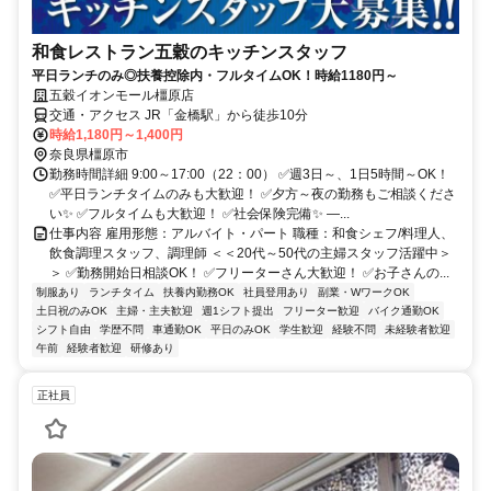
和食レストラン五穀のキッチンスタッフ
平日ランチのみ◎扶養控除内・フルタイムOK！時給1180円～
五穀イオンモール橿原店
交通・アクセス JR「金橋駅」から徒歩10分
時給1,180円～1,400円
奈良県橿原市
勤務時間詳細 9:00～17:00（22：00） ✅週3日～、1日5時間～OK！
✅平日ランチタイムのみも大歓迎！ ✅夕方～夜の勤務もご相談くださ
い✨ ✅フルタイムも大歓迎！ ✅社会保険完備✨ ―...
仕事内容 雇用形態：アルバイト・パート 職種：和食シェフ/料理人、
飲食調理スタッフ、調理師 ＜＜20代～50代の主婦スタッフ活躍中＞
＞ ✅勤務開始日相談OK！ ✅フリーターさん大歓迎！ ✅お子さんの...
制服あり
ランチタイム
扶養内勤務OK
社員登用あり
副業・WワークOK
土日祝のみOK
主婦・主夫歓迎
週1シフト提出
フリーター歓迎
バイク通勤OK
シフト自由
学歴不問
車通勤OK
平日のみOK
学生歓迎
経験不問
未経験者歓迎
午前
経験者歓迎
研修あり
正社員