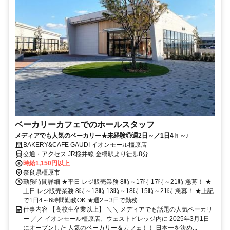
ベーカリーカフェでのホールスタッフ
メディアでも人気のベーカリー★未経験◎週2日～／1日4ｈ～♪
BAKERY&CAFE GAUDI イオンモール橿原店
交通・アクセス JR桜井線 金橋駅より徒歩8分
時給1,150円以上
奈良県橿原市
勤務時間詳細 ★平日 レジ販売業務 8時～17時 17時～21時 急募！ ★
土日 レジ販売業務 8時～13時 13時～18時 15時～21時 急募！ ★上記
で1日4～6時間勤務OK ★週2～3日で勤務...
仕事内容 【高校生卒業以上】 ＼＼ メディアでも話題の人気ベーカリ
ー ／／ イオンモール橿原店、ウェストビレッジ内に 2025年3月1日
にオープンした 人気のベーカリー＆カフェ！！ 日本一を決め...