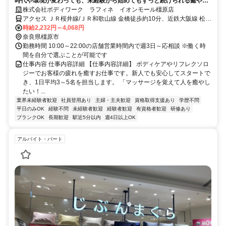
時代や環境が変わっても、未経験から始めてもずっと続けられる癒やし
の仕事。手に職を身につけて、生き方を変えよう。
株式会社ボディワーク ラフィネ イオンモール橿原店
アクセス ＪＲ桜井線/ＪＲ和歌山線 金橋徒歩約10分、近鉄大阪線 松塚
徒歩約26分、近鉄南大阪線 坊城徒歩約19分 最寄駅：金橋大和八木駅
時給2,232円～4,068円
奈良県橿原市
勤務時間 10:00～22:00の店舗営業時間内で週3日～応相談 ※働く時
間を自分で選ぶことが可能です
仕事内容 仕事内容詳細 【仕事内容詳細】 ボディケアやリフレクソロ
ジーでお客様の疲れを癒すお仕事です。新人でも安心してスタートで
き、1日平均3～5名を担当します。 「マッサージを覚えて人を癒やし
たい！...
業界未経験者歓迎
社員登用あり
主婦・主夫歓迎
資格取得支援あり
学歴不問
平日のみOK
経験不問
未経験者歓迎
経験者歓迎
有資格者歓迎
研修あり
ブランクOK
長期歓迎
駅近5分以内
週4日以上OK
アルバイト・パート