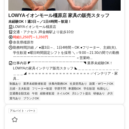
LOWYAイオンモール橿原店 家具の販売スタッフ
未経験OK！週3日～／1日4時間～歓迎！
LOWYAイオンモール橿原店
交通・アクセス JR金橋駅より徒歩10分
時給1,250円～1,350円
奈良県橿原市
勤務時間詳細 ／ ●週3日～、1日4時間～OK ●フリーター、主婦(夫)、
学生歓迎 ●曜日時間固定シフトを採用 ＼ ✅9:00～21:30の間での勤務
￣￣￣￣￣￣￣￣￣￣￣￣￣￣￣￣￣￣ ＜営業時...
仕事内容 ◤￣￣￣￣￣￣￣￣￣￣￣￣￣￣￣◥ 業界未経験OK！
LOWYAの家具インテリア販売スタッフ ◣＿＿＿＿＿＿＿＿＿＿＿＿
＿＿＿◢ ＝＝＝＝＝＝＝＝＝＝＝＝＝＝＝＝＝＝ ✅インテリア・家
具...
制服あり
業界未経験者歓迎
扶養内勤務OK
社員登用あり
副業・WワークOK
主婦・主夫歓迎
フリーター歓迎
学歴不問
車通勤OK
学生歓迎
転勤なし
交通費全額支給
午前
経験者歓迎
ネイルOK
月1シフト提出
研修あり
夕方
賞与あり
ブランクOK
アルバイト・パート