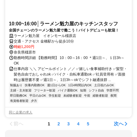
10:00~16:00│ラーメン魁力屋のキッチンスタッフ
全国チェーンのラーメン魁力屋で働こう！バイトデビューも歓迎！
ラーメン魁力屋 イオンモール橿原店
交通・アクセス 金橋駅から徒歩10分
時給1,200円
奈良県橿原市
勤務時間詳細 【勤務時間】 10：00～16：00 ＊週1日～、１日3h～
OK
仕事内容 ＼＼ アピールポイント ／／ ✅嬉しい食事補助付き ✅髪型・
髪色自由でおしゃれok ✅バイク・自転車通勤ok ✅社員登用有 ✅面接
時は履歴書不要 ✅週1日～、1日3h～okでシフト融通抜群 ...
制服あり
扶養内勤務OK
週1日からOK
1日4時間以内OK
土日祝のみOK
主婦・主夫歓迎
フリーター歓迎
バイク通勤OK
短期
シフト自由
学歴不問
即日勤務OK
平日のみOK
学生歓迎
未経験者歓迎
午前
経験者歓迎
夜間
有資格者歓迎
夕方
同じ企業の求人
前へ
次へ
1
2
3
4
5