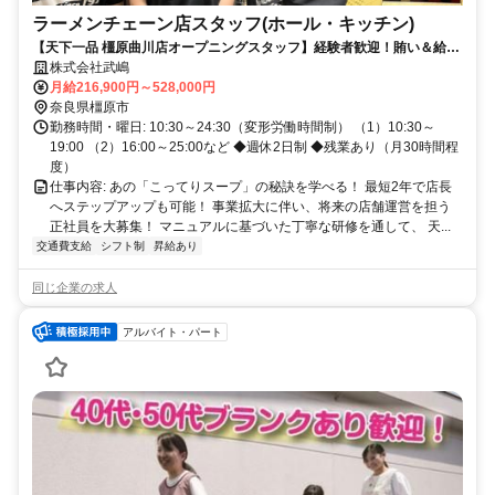
ラーメンチェーン店スタッフ(ホール・キッチン)
【天下一品 橿原曲川店オープニングスタッフ】経験者歓迎！賄い＆給料
前払い◎ 賞与・待遇・休日充実！
株式会社武嶋
月給216,900円～528,000円
奈良県橿原市
勤務時間・曜日: 10:30～24:30（変形労働時間制） （1）10:30～
19:00 （2）16:00～25:00など ◆週休2日制 ◆残業あり（月30時間程
度）
仕事内容: あの「こってりスープ」の秘訣を学べる！ 最短2年で店長
へステップアップも可能！ 事業拡大に伴い、将来の店舗運営を担う
正社員を大募集！ マニュアルに基づいた丁寧な研修を通して、 天...
交通費支給
シフト制
昇給あり
同じ企業の求人
アルバイト・パート