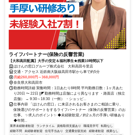
ライフパートナー(保険の反響営業)
【大和高田配属】大手の安定＆福利厚生★残業10時間以下
ほけんの窓口グループ株式会社 大和高田今里店
交通・アクセス 近鉄南大阪線高田市駅から車で約5分
月給260,000円～368,000円
奈良県大和高田市
勤務時間詳細 実働時間：1日あたり8時間 平均勤務日数：1ヶ月あた
り20日 〜 22日 ||◤勤務時間は店舗により異なります ・路面店（独立
店舗） → 9:30～18:30（一例） ・ショッピ...
仕事内容 「ほけんの窓口」に来店されるお客さまのご相談に乗り、
保険選びのサポートをするライフパートナー（保険の反響営業）のお
仕事。 ✨求人のポイント✨ ◆未経験歓迎／約2ヵ月の手厚い研修あり
◆年間...
業界未経験者歓迎
ランチタイム
資格取得支援あり
職場見学可
転勤なし
経験不問
未経験者歓迎
住宅手当あり
交通費全額支給
経験者歓迎
残業なし