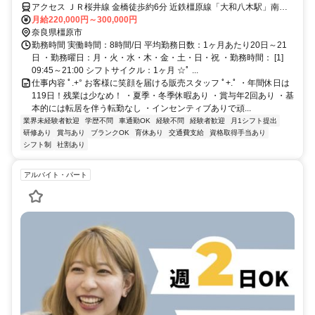
アクセス ＪＲ桜井線 金橋徒歩約6分 近鉄橿原線「大和八木駅」南口
よりバス約15分
月給220,000円～300,000円
奈良県橿原市
勤務時間 実働時間：8時間/日 平均勤務日数：1ヶ月あたり20日～21
日 ・勤務曜日：月・火・水・木・金・土・日・祝 ・勤務時間： [1]
09:45～21:00 シフトサイクル：1ヶ月 ☆ﾟ ...
仕事内容 ﾟ.+° お客様に笑顔を届ける販売スタッフ ﾟ+.ﾟ ・年間休日は
119日！残業は少なめ！ ・夏季・冬季休暇あり ・賞与年2回あり ・基
本的には転居を伴う転勤なし ・インセンティブありで頑...
業界未経験者歓迎
学歴不問
車通勤OK
経験不問
経験者歓迎
月1シフト提出
研修あり
賞与あり
ブランクOK
育休あり
交通費支給
資格取得手当あり
シフト制
社割あり
アルバイト・パート