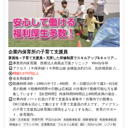
企業内保育所の子育て支援員
要資格＜子育て支援員＞充実した研修制度でスキルアップ&キャリアア
ップできます◎Web面接実施中
事業所内保育園 医療法人南風会万葉クリニック Windy令和
アクセス ＪＲ桜井線/ＪＲ和歌山線 金橋徒歩約21分、近鉄橿原線 八木
西口西口徒歩約22分、近鉄南大阪線 坊城徒歩約23分
時給1,070円以上
奈良県橿原市
勤務時間 8時～19時の中で2～4時間、 月～日曜日の中で週3～6日程
度の勤務 ※勤務時間帯や日数は応相談 ※扶養内で勤務可能な方を募
集しています！ 【休憩時間】 拘束時間6時間以上8時間未満の場合...
仕事内容 パート社員の子育て支援員を募集中！扶養内での勤務も
OK◎資格を活かして働けます 子育て支援員の求人です。 アイグラン
の子育て支援員は保育園の環境をよりよくする為に、 保育のサポー
ト、保育園内...
主婦・主夫歓迎
学歴不問
平日のみOK
未経験者歓迎
経験者歓迎
有資格者歓迎
研修あり
ブランクOK
交通費支給
フルタイム歓迎
週2・3日からOK
シフト制