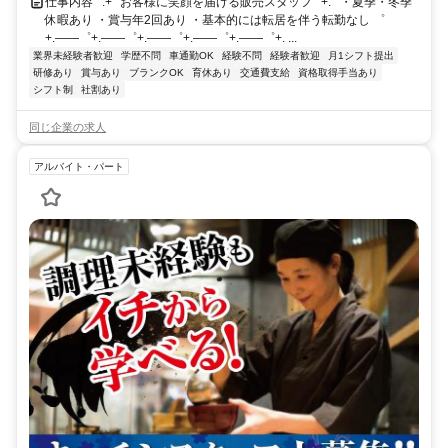
仕事内容 ﾟ.+° お客様に笑顔を届ける販売スタッフ ﾟ+.ﾟ ・夏季・冬季
休暇あり ・賞与年2回あり ・基本的には転居を伴う転勤なし ゜
+.――゜+.――゜+.――゜+.――゜+.――゜+. ...
業界未経験者歓迎
学歴不問
車通勤OK
経験不問
経験者歓迎
月1シフト提出
研修あり
賞与あり
ブランクOK
育休あり
交通費支給
資格取得手当あり
シフト制
社割あり
同じ企業の求人
アルバイト・パート