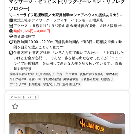
マッサージ・セラピスト(リラクゼーション・リフレク
ソロジー)
＼ニューライフ応援制度／★家賃補助orシェアハウスの提供あり★引越
費用負担 新しい地で新しい人生を♪
株式会社ボディワーク ラフィネ イオンモール橿原店
アクセス ＪＲ桜井線/ＪＲ和歌山線 金橋徒歩約10分、近鉄大阪線 松塚
徒歩約26分、近鉄南大阪線 坊城徒歩約19分 最寄駅：金橋大和八木駅
時給1,926円～4,068円
奈良県橿原市
勤務時間 10:00～22:00の店舗営業時間内で週3日～応相談 ※働く時
間を自分で選ぶことが可能です
仕事内容 仕事内容詳細 「いろんな街で働いてみたい」 「上京はした
いけどお金が心配…」 そんな一歩を踏み出せなかった方が「ニュー
ライフ応援制度」を活用して新たな人生を切り拓いています。 青森
県や長野県...
業界未経験者歓迎
社員登用あり
主婦・主夫歓迎
資格取得支援あり
学歴不問
平日のみOK
経験不問
未経験者歓迎
経験者歓迎
有資格者歓迎
研修あり
ブランクOK
長期歓迎
駅近5分以内
週4日以上OK
アルバイト・パート