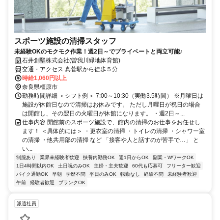
スポーツ施設の清掃スタッフ
未経験OKのモクモク作業！週2日～でプライベートと両立可能♪
石井創堅株式会社(曽我川緑地体育館)
交通・アクセス 真菅駅から徒歩５分
時給1,060円以上
奈良県橿原市
勤務時間詳細 ＜シフト例＞ 7:00～10:30（実働3.5時間） ※月曜日は
施設が休館日なので清掃はお休みです。 ただし月曜日が祝日の場合
は開館し、その翌日の火曜日が休館になります。 ・週2日～...
仕事内容 開館前のスポーツ施設で、館内の清掃のお仕事をお任せし
ます！ ＜具体的には＞ ・更衣室の清掃 ・トイレの清掃 ・シャワー室
の清掃 ・他共用部の清掃 など 「接客や人と話すのが苦手で…」 と
い...
制服あり
業界未経験者歓迎
扶養内勤務OK
週1日からOK
副業・WワークOK
1日4時間以内OK
土日祝のみOK
主婦・主夫歓迎
60代も応募可
フリーター歓迎
バイク通勤OK
早朝
学歴不問
平日のみOK
転勤なし
経験不問
未経験者歓迎
午前
経験者歓迎
ブランクOK
派遣社員