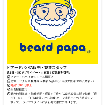
ビアードパパの販売・製造スタッフ
週2日～OKでプライベートも充実！従業員割引有♪
ビアードパパ イオンモール橿原店
交通・アクセス 桜井線 金橋駅 徒歩10分 近鉄大阪線 大和八木駅 バス
15分 近鉄大阪線 大和高田駅 バス15分 ・車通勤OK ・バイク通勤OK
時給1,200円以上
・自転車通勤OK ※駐車場、駐輪場無料
奈良県橿原市
勤務時間詳細 ＜勤務時間・曜日＞ 7時から21時30分の間で勤務 「週
2日」から、 「1日3時間」から勤務OK！ 2週間ごとの「希望シフト
制」で、 ライフスタイルに合わせて柔軟に働けます。