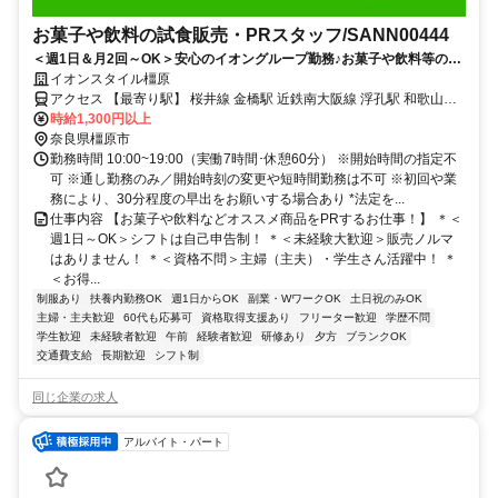
お菓子や飲料の試食販売・PRスタッフ/SANN00444
＜週1日＆月2回～OK＞安心のイオングループ勤務♪お菓子や飲料等の
PR♪事前研修で未経験も安心＊20～60代活躍中
イオンスタイル橿原
アクセス 【最寄り駅】 桜井線 金橋駅 近鉄南大阪線 浮孔駅 和歌山線
高田駅
時給1,300円以上
奈良県橿原市
勤務時間 10:00~19:00（実働7時間･休憩60分） ※開始時間の指定不
可 ※通し勤務のみ／開始時刻の変更や短時間勤務は不可 ※初回や業
務により、30分程度の早出をお願いする場合あり *法定を...
仕事内容 【お菓子や飲料などオススメ商品をPRするお仕事！】 ＊＜
週1日～OK＞シフトは自己申告制！ ＊＜未経験大歓迎＞販売ノルマ
はありません！ ＊＜資格不問＞主婦（主夫）・学生さん活躍中！ ＊
＜お得...
制服あり
扶養内勤務OK
週1日からOK
副業・WワークOK
土日祝のみOK
主婦・主夫歓迎
60代も応募可
資格取得支援あり
フリーター歓迎
学歴不問
学生歓迎
未経験者歓迎
午前
経験者歓迎
研修あり
夕方
ブランクOK
交通費支給
長期歓迎
シフト制
同じ企業の求人
アルバイト・パート