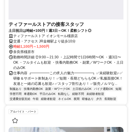
ティファールストアの接客スタッフ
土日祝日は時給+100円！週3日～OK！柔軟シフト◎
ティファールストア イオンモール橿原店
交通・アクセス JR金橋駅より徒歩10分
時給1,100円～1,500円
奈良県橿原市
勤務時間詳細 ⏰9:00～21:30 ・上記時間で1日6時間〜OK ・週3日〜
OK ・フルタイムも歓迎 ・扶養内勤務OK ・副業／WワークOK ・土日
のみOK
仕事内容 ┏━━━━━この求人の魅力━━━━━┓ ✅未経験歓迎♪ ✅
研修＆サポート体制あり！ ✅短期・長期どちらもOK ✅私服面接OK！
友達と一緒の応募も歓迎♪ ✅スタッフ割引あり！ ✅販売ノルマな...
制服あり
扶養内勤務OK
副業・WワークOK
土日祝のみOK
バイク通勤OK
短期
学歴不問
車通勤OK
平日のみOK
転勤なし
経験不問
未経験者歓迎
交通費全額支給
午前
経験者歓迎
ネイルOK
夜間
研修あり
夕方
長期歓迎
アルバイト・パート