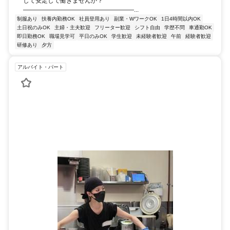
して安定して働きませんか？
――――――――――――――――――...
制服あり
扶養内勤務OK
社員登用あり
副業・WワークOK
1日4時間以内OK
土日祝のみOK
主婦・主夫歓迎
フリーター歓迎
シフト自由
学歴不問
車通勤OK
即日勤務OK
職場見学可
平日のみOK
学生歓迎
未経験者歓迎
午前
経験者歓迎
研修あり
夕方
アルバイト・パート