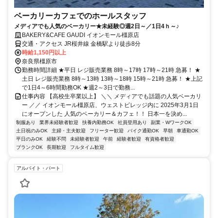
ベーカリーカフェでのホールスタッフ
メディアでも人気のベーカリー★未経験◎週2日～／1日4ｈ～♪
BAKERY&CAFE GAUDI イオンモール橿原店
交通・アクセス JR桜井線 金橋駅より徒歩8分
時給1,150円以上
奈良県橿原市
勤務時間詳細 ★平日 レジ販売業務 8時～17時 17時～21時 急募！ ★
土日 レジ販売業務 8時～13時 13時～18時 15時～21時 急募！ ★上記
で1日4～6時間勤務OK ★週2～3日で勤務...
仕事内容 【高校生卒業以上】 ＼＼ メディアでも話題の人気ベーカリ
ー ／／ イオンモール橿原店、ウェストビレッジ内に 2025年3月1日
にオープンした 人気のベーカリー＆カフェ！！ 日本一を決め...
制服あり
業界未経験者歓迎
扶養内勤務OK
社員登用あり
副業・WワークOK
土日祝のみOK
主婦・主夫歓迎
フリーター歓迎
バイク通勤OK
早朝
車通勤OK
平日のみOK
経験不問
未経験者歓迎
午前
経験者歓迎
有資格者歓迎
ブランクOK
長期歓迎
フルタイム歓迎
アルバイト・パート