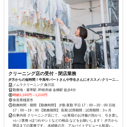
クリーニング店の受付・閉店業務
夕方からの短時間！中高年パートさんや学生さんにオススメ♪クリーニン
グ店での受付業務
ノムラクリーニング 曲川店
勤務地・最寄駅 JR桜井線 金橋駅 徒歩4分
時給1,160円～1,210円
奈良県橿原市
勤務時間・期間 【勤務時間】 夕勤 夜勤 平日 17：00～20：00 日祝
17：00～19：00 【勤務期間】 長期 試用期間：試用期間：3ヶ月
仕事内容 クリーニング店にて、 ○お客様のお洋服の預かり、引き渡し
○レジ業務 ○ほつれやシミなどの検品 などをお願いします！ 夕方から
閉店までの業務です。 未経験の方、アルバイトデビューも歓迎♪ ...