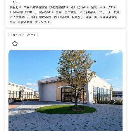
い...
制服あり
業界未経験者歓迎
扶養内勤務OK
週1日からOK
副業・WワークOK
1日4時間以内OK
土日祝のみOK
主婦・主夫歓迎
60代も応募可
フリーター歓迎
バイク通勤OK
早朝
学歴不問
平日のみOK
転勤なし
経験不問
未経験者歓迎
午前
経験者歓迎
ブランクOK
アルバイト・パート