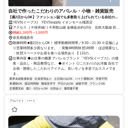
自社で作ったこだわりのアパレル・小物・雑貨販売
【週2日からOK】ファッション誌でも多数取り上げられている自社のお
洋服♪未経験OK×ノルマなし
YEVS(イーブス) YEVSsupply イオンモール橿原店
アクセス ＪＲ桜井線/ＪＲ和歌山線 金橋徒歩約10分、近鉄大阪線 松塚
徒歩約21分、近鉄南大阪線 坊城徒歩約24分
時給1,300円～1,500円
奈良県橿原市
勤務時間 ■週2日からOK！ 標準勤務時間帯／9:30～21:30 ※店舗によ
り営業時間多少異なります。 ・実働8時間/休憩1時間 ・ほぼ残業なし
・休憩スペースやお昼を食べる場所あり 【 1日の...
仕事内容 ◆お仕事の概要 アパレルブランド「YEVS(イーブス)」の接
客・品出し・商品整理など。 ◆ポイント ◎こだわりのお洋服 自社で
企画・開発したこだわりアイテム。良いモノを本音でおススメでき
ま...
業界未経験者歓迎
社員登用あり
土日祝のみOK
バイク通勤OK
学歴不問
車通勤OK
固定時間制
職場見学可
平日のみOK
経験不問
ブランクOK
交通費支給
週2・3日からOK
社割あり
履歴書不要
アルバイト・パート