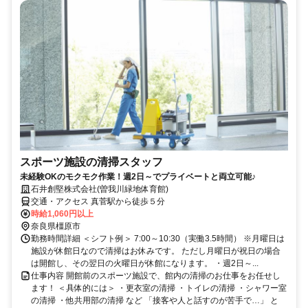
スポーツ施設の清掃スタッフ
未経験OKのモクモク作業！週2日～でプライベートと両立可能♪
石井創堅株式会社(曽我川緑地体育館)
交通・アクセス 真菅駅から徒歩５分
時給1,060円以上
奈良県橿原市
勤務時間詳細 ＜シフト例＞ 7:00～10:30（実働3.5時間） ※月曜日は
施設が休館日なので清掃はお休みです。 ただし月曜日が祝日の場合
は開館し、その翌日の火曜日が休館になります。 ・週2日～...
仕事内容 開館前のスポーツ施設で、館内の清掃のお仕事をお任せし
ます！ ＜具体的には＞ ・更衣室の清掃 ・トイレの清掃 ・シャワー室
の清掃 ・他共用部の清掃 など 「接客や人と話すのが苦手で…」 と