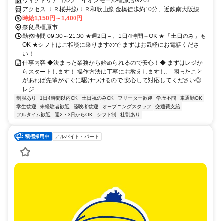
し業務からスタート♪未経験大歓迎
ヴィクトリアゴルフ イオンモール橿原店/9263
アクセス ＪＲ桜井線/ＪＲ和歌山線 金橋徒歩約10分、近鉄南大阪線 浮
孔徒歩約19分、近鉄南大阪線 坊城徒歩約19分
時給1,150円～1,400円
奈良県橿原市
勤務時間 09:30～21:30 ★週2日～、1日4時間～OK ★「土日のみ」も
OK ★シフトはご相談に乗りますので まずはお気軽にお電話くださ
い！
仕事内容 ◆決まった業務から始められるので安心！◆ まずはレジか
らスタートします！ 操作方法は丁寧にお教えしますし、 困ったこと
があれば先輩がすぐに駆けつけるので 安心して対応してください◎
レジ・...
制服あり
1日4時間以内OK
土日祝のみOK
フリーター歓迎
学歴不問
車通勤OK
学生歓迎
未経験者歓迎
経験者歓迎
オープニングスタッフ
交通費支給
フルタイム歓迎
週2・3日からOK
シフト制
社割あり
アルバイト・パート