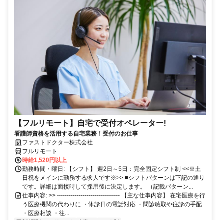
【フルリモート】自宅で受付オペレーター!
看護師資格を活用する自宅業務！受付のお仕事
ファストドクター株式会社
フルリモート
時給1,520円以上
勤務時間・曜日: 【シフト】 週2日～5日：完全固定シフト制 <<※土
日祝をメインに勤務する求人です※>> ■シフトパターンは下記の通り
です。詳細は面接時して採用後に決定します。 （記載パターン...
仕事内容: >> -------------------------------- 【主な仕事内容】 在宅医療を行
う医療機関の代わりに ・休診日の電話対応 ・問診聴取や往診の手配
・医療相談 ・往...