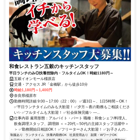
和食レストラン五穀のキッチンスタッフ
平日ランチのみ◎扶養控除内・フルタイムOK！時給1180円～
五穀イオンモール橿原店
交通・アクセス JR「金橋駅」から徒歩10分
時給1,180円～1,400円
奈良県橿原市
勤務時間詳細 9:00～17:00（22：00） ✅週3日～、1日5時間～OK！
✅平日ランチタイムのみも大歓迎！ ✅夕方～夜の勤務もご相談くださ
い✨ ✅フルタイムも大歓迎！ ✅社会保険完備✨ ―...
仕事内容 雇用形態：アルバイト・パート 職種：和食シェフ/料理人、
飲食調理スタッフ、調理師 ＜＜20代～50代の主婦スタッフ活躍中＞
＞ ✅勤務開始日相談OK！ ✅フリーターさん大歓迎！ ✅お子さんの...
制服あり
ランチタイム
扶養内勤務OK
社員登用あり
副業・WワークOK