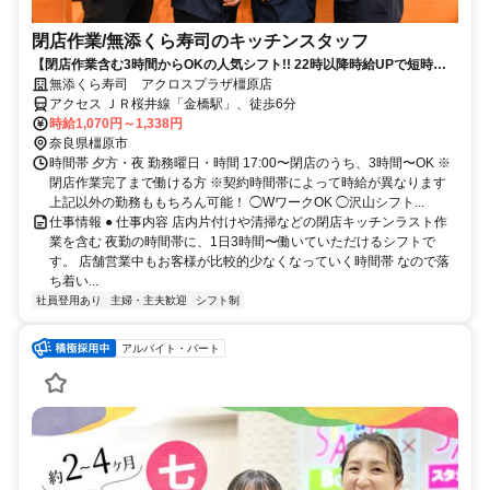
閉店作業​/無添くら寿司の​キッチンスタッフ
【閉店作業含む3時間からOKの人気シフト!! 22時以降時給UPで短時間
で稼げる】
無添くら寿司 アクロスプラザ橿原店
アクセス ＪＲ桜井線「金橋駅」、徒歩6分
時給1,070円～1,338円
奈良県橿原市
時間帯 夕方・夜 勤務曜日・時間 17:00〜閉店のうち、3時間〜OK ※
閉店作業完了まで働ける方 ※契約時間帯によって時給が異なります
上記以外の勤務ももちろん可能！ ◯WワークOK ◯沢山シフト...
仕事情報 ● 仕事内容 店内片付けや清掃などの閉店キッチンラスト作
業を含む 夜勤の時間帯に、1日3時間〜働いていただけるシフトで
す。 店舗営業中もお客様が比較的少なくなっていく時間帯 なので落
ち着い...
社員登用あり
主婦・主夫歓迎
シフト制
アルバイト・パート