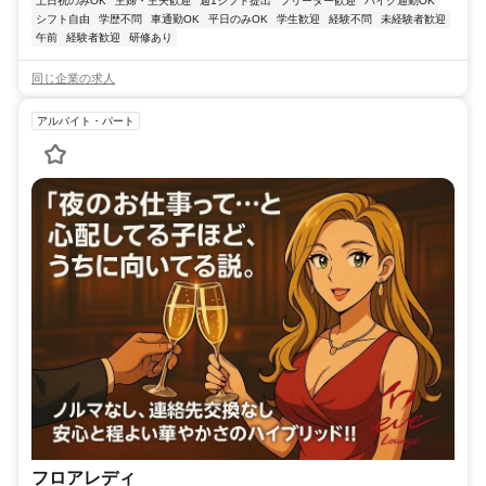
土日祝のみOK
主婦・主夫歓迎
週1シフト提出
フリーター歓迎
バイク通勤OK
シフト自由
学歴不問
車通勤OK
平日のみOK
学生歓迎
経験不問
未経験者歓迎
午前
経験者歓迎
研修あり
同じ企業の求人
アルバイト・パート
フロアレディ