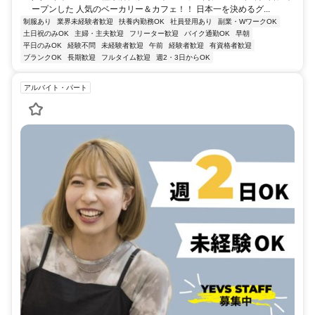
ープンした 人気のベーカリー＆カフェ！！ 日本一を決めるグ...
制服あり
業界未経験者歓迎
扶養内勤務OK
社員登用あり
副業・WワークOK
土日祝のみOK
主婦・主夫歓迎
フリーター歓迎
バイク通勤OK
早朝
平日のみOK
経験不問
未経験者歓迎
午前
経験者歓迎
有資格者歓迎
ブランクOK
長期歓迎
フルタイム歓迎
週2・3日からOK
アルバイト・パート