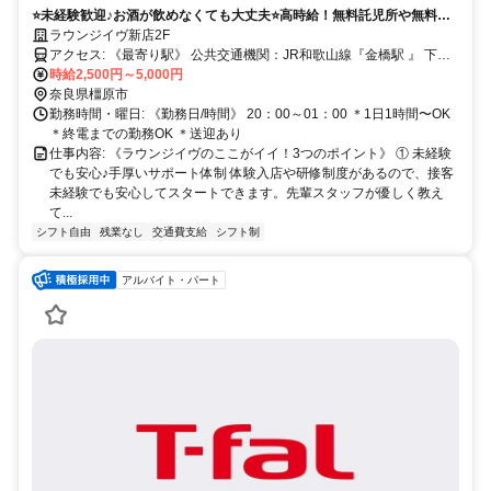
⭐️未経験歓迎♪お酒が飲めなくても大丈夫⭐️高時給！無料託児所や無料送
迎ありだからナイトワークデビューにはもってこいの職場です♡週1日
ラウンジイヴ新店2F
＊1時間〜スタートできて自分のペースで働ける✨ガッツリ働きたい方は
アクセス: 《最寄り駅》 公共交通機関：JR和歌山線『金橋駅 』 下車
月給40万円も可能*♪ちょっとでも気になった方はまず1日体験時給2,500
より徒歩７分 ※マイカー/バイク/自転車通勤可！(駐車場有) ※自宅～
時給2,500円～5,000円
円からスタートしてみませんか？
店舗、店舗～自宅無料送迎あり
奈良県橿原市
勤務時間・曜日: 《勤務日/時間》 20：00～01：00 ＊1日1時間〜OK
＊終電までの勤務OK ＊送迎あり
仕事内容: 《ラウンジイヴのここがイイ！3つのポイント》 ① 未経験
でも安心♪手厚いサポート体制 体験入店や研修制度があるので、接客
未経験でも安心してスタートできます。先輩スタッフが優しく教え
て...
シフト自由
残業なし
交通費支給
シフト制
アルバイト・パート