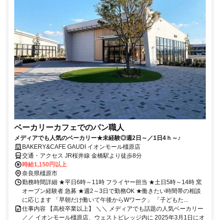
ベーカリーカフェでのパン職人
メディアでも人気のベーカリー★未経験◎週2日～／1日4ｈ～♪
BAKERY&CAFE GAUDI イオンモール橿原店
交通・アクセス JR桜井線 金橋駅より徒歩8分
時給1,150円以上
奈良県橿原市
勤務時間詳細 ★平日6時～11時 フライヤー担当 ★土日5時～14時 窯
オーブン経験者 急募 ★週2～3日で勤務OK ★働きたい時間帯の相談
に応じます 「早朝だけ働いて午後からWワーク」 「子どもた...
仕事内容 【高校卒業以上】 ＼＼ メディアでも話題の人気ベーカリー
／／ イオンモール橿原店、ウェストビレッジ内に 2025年3月1日にオ