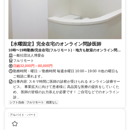
【水曜固定】完全在宅のオンライン問診医師
10時〜19時勤務/完全在宅(フルリモート)・地方も歓迎のオンライン問診
業務
一般社団法人博愛会
フルリモート
日給32,000円～80,000円
勤務時間・曜日: ✅勤務時間 毎週水曜日 10:00～19:00 ※他の曜日も
ご相談に乗れます。
仕事内容: スキマ時間に医師の診察が受けられる オンライン診療サー
ビス。 事業拡大に向けて患者様に 高品質な医療の提供をしていくた
め、 医師の皆様のお力添えが必要です！ ご自宅などでのオンライン
診...
シフト自由
フルリモート
残業なし
アルバイト・パート