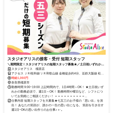
スタジオアリスの接客・受付 短期スタッフ
＼期間限定！スタジオアリスの短期スタッフ募集★／土日祝いずれかの
勤務必須で週1日、1日4h～OK！
スタジオアリス 橿原店
アクセス ＪＲ桜井線/ＪＲ和歌山線 金橋徒歩約4分、近鉄大阪線 松塚
徒歩約22分、近鉄南大阪線 坊城徒歩約22分 桜井線 金橋駅より徒歩5
時給1,060円
分 ※国道24号線沿いイオンモール橿原アルル駐車場北出入口隣
奈良県橿原市
勤務時間 9:00~19:00 上記時間内で、1日4時間～OK！ ★土日祝いず
れかの勤務必須で、週1日～OK！ 勤務時間や曜日など、シフトにつ
いてお気軽にご相談ください！ ＝＝＝＝＝＝＝＝＝＝...
仕事内容 短期スタッフを大募集★七五三のお子様の「思い出」を演
出！ あなたの笑顔が、誰かの一生の思い出になる。 笑顔を引き出す
週1日~OKの思い出作りのお仕事♪ ○･｡