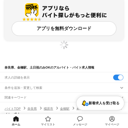
アプリを無料ダウンロード
奈良県、金橋駅、土日祝のみOKのアルバイト・バイト求人情報
求人の詳細を表示
条件を追加・変更して検索
市区町村を追加・変更
関連キーワード
新着求人を受け取る
完全在宅ワーク 全国
シール貼り 在宅
現在地周辺
ガチャガチャ
犬カフェ
奈良県
駅を追加・変更
バイトTOP
奈良県
橿原市
金橋駅
土日祝のみOKのアルバイト・バ
奈良県
すべて
イト・求人
奈良市
大和高田市
大和郡山市
天理市
橿原市
桜井市
五條市
御所市
生駒市
香芝市
職種を追加・変更
大和路線
葛城市
宇陀市
山辺郡
生駒郡
磯城郡
宇陀郡
高市郡
北葛城郡
吉野郡
平城山駅
奈良駅
郡山駅
大和小泉駅
法隆寺駅
王寺駅
三郷駅
飲食・フードサービス
ホーム
マイリスト
メッセージ
マイページ
特徴を追加・変更