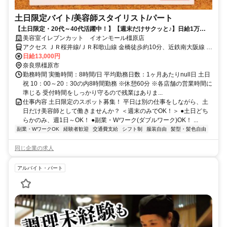
土日限定バイト/美容師スタイリスト/パート
【土日限定・20代～40代活躍中！】【週末だけサクッと♪】日給1万
3000円！土日どちらかのみもOK！休日に効率よく働けます！週末スタ
美容室イレブンカット イオンモール橿原店
イリスト募集！
アクセス ＪＲ桜井線/ＪＲ和歌山線 金橋徒歩約10分、近鉄南大阪線 坊
城徒歩約19分、近鉄大阪線 松塚徒歩約25分
日給13,000円
奈良県橿原市
勤務時間 実働時間：8時間/日 平均勤務日数：1ヶ月あたりnull日 土日
祝 10：00～20：30の内8時間勤務 ※休憩60分 ※各店舗の営業時間に
準じる 受付時間をしっかり守るので残業はありま...
仕事内容 土日限定のスポット募集！ 平日は別の仕事をしながら、土
日だけ美容師として働きませんか？ ＜週末のみでOK！＞ ●土日どち
らかのみ、週1日～OK！ ●副業・Wワーク(ダブルワーク)OK！ ...
副業・WワークOK
経験者歓迎
交通費支給
シフト制
服装自由
髪型・髪色自由
同じ企業の求人
アルバイト・パート