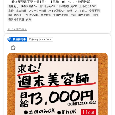
時は履歴書不要 ✅週1日～、1日3h～okでシフト融通抜群 ...
制服あり
扶養内勤務OK
週1日からOK
1日4時間以内OK
土日祝のみOK
主婦・主夫歓迎
フリーター歓迎
バイク通勤OK
短期
シフト自由
学歴不問
即日勤務OK
平日のみOK
学生歓迎
未経験者歓迎
午前
経験者歓迎
夜間
有資格者歓迎
夕方
同じ企業の求人
アルバイト・パート