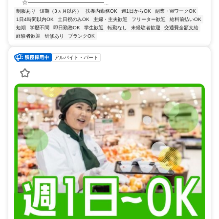
☆―――――――――――――...
制服あり
短期（3ヵ月以内）
扶養内勤務OK
週1日からOK
副業・WワークOK
1日4時間以内OK
土日祝のみOK
主婦・主夫歓迎
フリーター歓迎
給料前払いOK
短期
学歴不問
即日勤務OK
学生歓迎
転勤なし
未経験者歓迎
交通費全額支給
経験者歓迎
研修あり
ブランクOK
アルバイト・パート