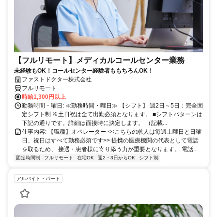
【フルリモート】メディカルコールセンター業務
未経験もOK！コールセンター経験者ももちろんOK！
ファストドクター株式会社
フルリモート
時給1,300円以上
勤務時間・曜日: ≪勤務時間・曜日≫ 【シフト】 週2日～5日：完全固
定シフト制 ※土日祝は全て出勤必須となります。ㅤ ■シフトパターンは
下記の通りです。詳細は面接時に決定します。 （記載...
仕事内容: 【職種】オペレーター <<こちらの求人は毎週土曜日と日曜
日、祝日はすべて勤務必須です>> 提携の医療機関の代表として電話
を取るため、 接遇・患者様に寄り添う力が重要となります。 電話...
固定時間制
フルリモート
在宅OK
週2・3日からOK
シフト制
アルバイト・パート