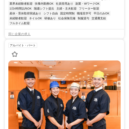
業界未経験者歓迎
扶養内勤務OK
社員登用あり
副業・WワークOK
1日4時間以内OK
隔週シフト提出
主婦・主夫歓迎
フリーター歓迎
産休・育休取得実績あり
シフト自由
固定時間制
職場見学可
平日のみOK
未経験者歓迎
ネイルOK
研修あり
社会保険完備
制服貸与
交通費支給
フルタイム歓迎
同じ企業の求人
アルバイト・パート