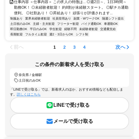
仕事内容 ＜仕事内容＞ この求人の特徴は... ◎週2日～、1日3時間～
勤務OK！ ◎未経験者歓迎！ 約8割が未経験スタート。 ◎駅チカ通勤
便利。 ◎社割あり！ ◎昇給あり！ 頑張りが評価されます...
制服あり
業界未経験者歓迎
社員登用あり
副業・WワークOK
隔週シフト提出
土日祝のみOK
主婦・主夫歓迎
フリーター歓迎
バイク通勤OK
車通勤OK
即日勤務OK
平日のみOK
学生歓迎
経験不問
未経験者歓迎
交通費支給
長期歓迎
フルタイム歓迎
週2・3日からOK
シフト制
前へ
次へ
1
2
3
4
この条件の新着求人を受け取る
奈良県 / 金橋駅
土日祝のみOK
「LINEで受け取る」では、新着求人のほか、おすすめ情報なども配信しま
す。
詳しくはこちら
LINEで受け取る
メールで受け取る