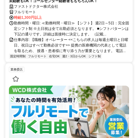
未経験もOK！コールセンター経験者ももちろんOK！
ファストドクター株式会社
フルリモート
時給1,300円以上
勤務時間・曜日: ≪勤務時間・曜日≫ 【シフト】 週2日～5日：完全固
定シフト制 ※土日祝は全て出勤必須となります。ㅤ ■シフトパターンは
下記の通りです。詳細は面接時に決定します。 （記載...
仕事内容: 【職種】オペレーター <<こちらの求人は毎週土曜日と日曜
日、祝日はすべて勤務必須です>> 提携の医療機関の代表として電話
を取るため、 接遇・患者様に寄り添う力が重要となります。 電話...
固定時間制
フルリモート
在宅OK
週2・3日からOK
シフト制
業務委託