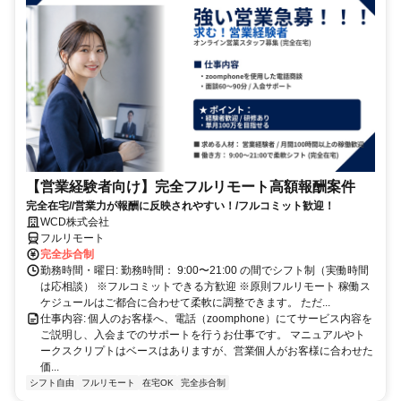
【営業経験者向け】完全フルリモート高額報酬案件
完全在宅//営業力が報酬に反映されやすい！/フルコミット歓迎！
WCD株式会社
フルリモート
完全歩合制
勤務時間・曜日: 勤務時間： 9:00〜21:00 の間でシフト制（実働時間
は応相談） ※フルコミットできる方歓迎 ※原則フルリモート 稼働ス
ケジュールはご都合に合わせて柔軟に調整できます。 ただ...
仕事内容: 個人のお客様へ、電話（zoomphone）にてサービス内容を
ご説明し、入会までのサポートを行うお仕事です。 マニュアルやト
ークスクリプトはベースはありますが、営業個人がお客様に合わせた
価...
シフト自由
フルリモート
在宅OK
完全歩合制