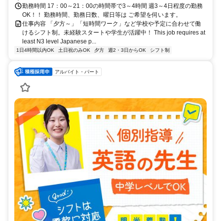
勤務時間 17：00～21：00の時間帯で3～4時間 週3～4日程度の勤務
OK！！ 勤務時間、勤務日数、曜日等は ご希望を伺います。
仕事内容 「夕方～」「短時間ワーク」など学校や予定に合わせて働
けるシフト制。未経験スタートや学生が活躍中！ This job requires at
least N3 level Japanese p...
1日4時間以内OK
土日祝のみOK
夕方
週2・3日からOK
シフト制
アルバイト・パート