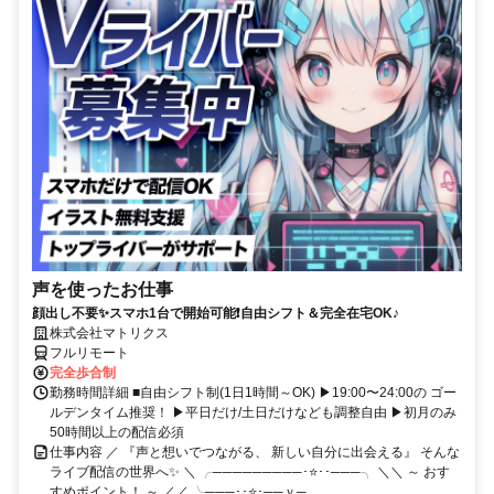
声を使ったお仕事
顔出し不要✨スマホ1台で開始可能❗自由シフト＆完全在宅OK♪
株式会社マトリクス
フルリモート
完全歩合制
勤務時間詳細 ■自由シフト制(1日1時間～OK) ▶19:00〜24:00の ゴー
ルデンタイム推奨！ ▶平日だけ/土日だけなども調整自由 ▶初月のみ
50時間以上の配信必須
仕事内容 ／ 『声と想いでつながる、 新しい自分に出会える』 そんな
ライブ配信の世界へ✨ ＼ ╭─────────･⭐･･───╮ ＼＼ ～ おす
すめポイント！ ～ ／／ ╰───･･⭐･──ｖ─...