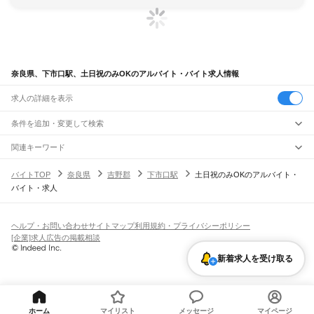
奈良県、下市口駅、土日祝のみOKのアルバイト・バイト求人情報
求人の詳細を表示
条件を追加・変更して検索
市区町村を追加・変更
関連キーワード
完全在宅ワーク 全国
シール貼り 在宅
現在地周辺
ガチャガチャ
犬カフェ
奈良県
駅を追加・変更
バイトTOP
奈良県
吉野郡
下市口駅
土日祝のみOKのアルバイト・
奈良県
すべて
バイト・求人
奈良市
大和高田市
大和郡山市
天理市
橿原市
桜井市
五條市
御所市
生駒市
香芝市
職種を追加・変更
大和路線
葛城市
宇陀市
山辺郡
生駒郡
磯城郡
宇陀郡
高市郡
北葛城郡
吉野郡
平城山駅
奈良駅
郡山駅
大和小泉駅
法隆寺駅
王寺駅
三郷駅
飲食・フードサービス
特徴を追加・変更
飲食・フードサービス
すべて
ヘルプ・お問い合わせ
サイトマップ
利用規約・プライバシーポリシー
奈良線
ホールスタッフ
キッチンスタッフ
皿洗い・洗い場
精肉・鮮魚加工
給食調理
人気
[企業]求人広告の掲載相談
平城山駅
奈良駅
雇用形態を追加・変更
パン屋（ベーカリー）
フードカウンター販売員
バー（BAR）・バーテンダー
日払いOK
高校生歓迎
学生歓迎
深夜の仕事
髪型・髪色自由
ひげOK
ネイルOK
新着求人を受け取る
飲食店補助（開店・閉店準備）
飲食店（店長・マネージャー）
JR和歌山線
ピアスOK
アルバイト・パート
履歴書不要
オープニングスタッフ
留学生・外国人活躍中
都道府県を変更
営業・販売
王寺駅
畠田駅
志都美駅
香芝駅
ＪＲ五位堂駅
高田駅
大和新庄駅
御所駅
玉手駅
掖上駅
勤務期間
正社員
吉野口駅
北宇智駅
五条駅
大和二見駅
営業・販売
すべて
短期
契約社員
単発・1日OK
長期
期間限定（春夏冬休み等）
営業
テレフォンアポインター（テレアポ）
ルートセールス
コンビニ
シフト
派遣社員
万葉まほろば線
フードカウンター販売員
アパレル
家電量販店・携帯販売（携帯ショップ）
土日祝のみOK
業務委託
平日のみOK
週1日からOK
週2・3日からOK
週4日以上OK
ホーム
マイリスト
メッセージ
マイページ
奈良駅
京終駅
帯解駅
櫟本駅
天理駅
長柄駅
柳本駅
巻向駅
三輪駅
桜井駅
香久山駅