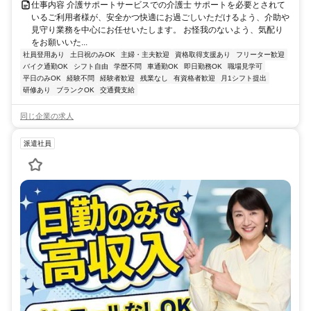
仕事内容 介護サポートサービスでの介護士 サポートを必要とされて
いるご利用者様が、安全かつ快適にお過ごしいただけるよう、介助や
見守り業務を中心にお任せいたします。 お怪我のないよう、気配り
をお願いいた...
社員登用あり
土日祝のみOK
主婦・主夫歓迎
資格取得支援あり
フリーター歓迎
バイク通勤OK
シフト自由
学歴不問
車通勤OK
即日勤務OK
職場見学可
平日のみOK
経験不問
経験者歓迎
残業なし
有資格者歓迎
月1シフト提出
研修あり
ブランクOK
交通費支給
同じ企業の求人
派遣社員