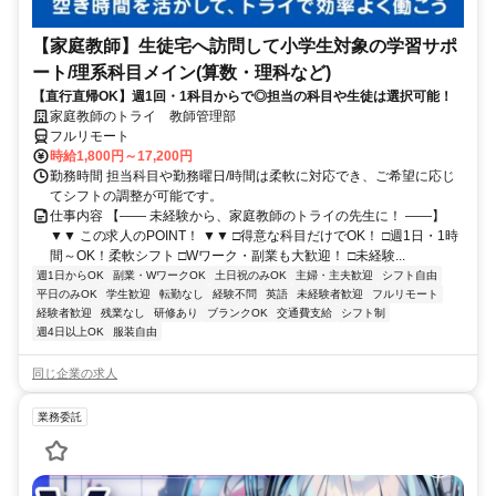
【家庭教師】生徒宅へ訪問して小学生対象の学習サポ
ート/理系科目メイン(算数・理科など)
【直行直帰OK】週1回・1科目からで◎担当の科目や生徒は選択可能！
家庭教師のトライ 教師管理部
フルリモート
時給1,800円～17,200円
勤務時間 担当科目や勤務曜日/時間は柔軟に対応でき、ご希望に応じ
てシフトの調整が可能です。
仕事内容 【―― 未経験から、家庭教師のトライの先生に！ ――】
▼▼ この求人のPOINT！ ▼▼ □得意な科目だけでOK！ □週1日・1時
間～OK！柔軟シフト □Wワーク・副業も大歓迎！ □未経験...
週1日からOK
副業・WワークOK
土日祝のみOK
主婦・主夫歓迎
シフト自由
平日のみOK
学生歓迎
転勤なし
経験不問
英語
未経験者歓迎
フルリモート
経験者歓迎
残業なし
研修あり
ブランクOK
交通費支給
シフト制
週4日以上OK
服装自由
同じ企業の求人
業務委託