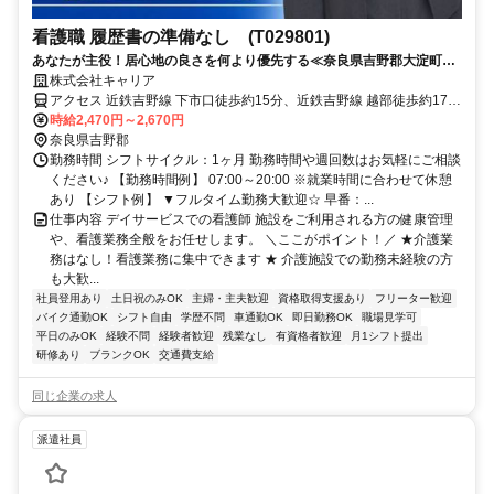
看護職 履歴書の準備なし (T029801)
あなたが主役！居心地の良さを何より優先する≪奈良県吉野郡大淀町周
辺≫
株式会社キャリア
アクセス 近鉄吉野線 下市口徒歩約15分、近鉄吉野線 越部徒歩約17
分、近鉄吉野線 大阿太徒歩約44分
時給2,470円～2,670円
奈良県吉野郡
勤務時間 シフトサイクル：1ヶ月 勤務時間や週回数はお気軽にご相談
ください♪ 【勤務時間例】 07:00～20:00 ※就業時間に合わせて休憩
あり 【シフト例】 ▼フルタイム勤務大歓迎☆ 早番：...
仕事内容 デイサービスでの看護師 施設をご利用される方の健康管理
や、看護業務全般をお任せします。 ＼ここがポイント！／ ★介護業
務はなし！看護業務に集中できます ★ 介護施設での勤務未経験の方
も大歓...
社員登用あり
土日祝のみOK
主婦・主夫歓迎
資格取得支援あり
フリーター歓迎
バイク通勤OK
シフト自由
学歴不問
車通勤OK
即日勤務OK
職場見学可
平日のみOK
経験不問
経験者歓迎
残業なし
有資格者歓迎
月1シフト提出
研修あり
ブランクOK
交通費支給
同じ企業の求人
派遣社員