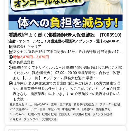
看護/効率よく働く准看護師/老人保健施設 (T003910)
注射・オンコールなし！介護施設の看護師／ブランク・週末のみOK≪奈
良県吉野郡大淀町周辺≫
株式会社キャリア
アクセス 近鉄吉野線 下市口徒歩約15分、近鉄吉野線 越部徒歩約17
分、近鉄吉野線 大阿太徒歩約44分
時給2,470円～2,670円
奈良県吉野郡
勤務時間 シフトサイクル：1ヶ月 勤務時間や週回数はお気軽にご相談
ください♪ 【勤務時間例】 07:00～20:00 ※就業時間に合わせて休憩
あり 【シフト例】 ▼フルタイム勤務大歓迎☆ 早番：...
仕事内容 老人保健施設での看護師 施設をご利用される方の健康管理
や、看護業務全般をお任せします。 ＼ここがポイント！／ ★介護業
務はなし！看護業務に集中できます ★ 介護施設での勤務未経験の方
も大歓...
社員登用あり
土日祝のみOK
主婦・主夫歓迎
資格取得支援あり
フリーター歓迎
バイク通勤OK
シフト自由
学歴不問
車通勤OK
即日勤務OK
職場見学可
平日のみOK
経験不問
経験者歓迎
残業なし
有資格者歓迎
月1シフト提出
研修あり
ブランクOK
交通費支給