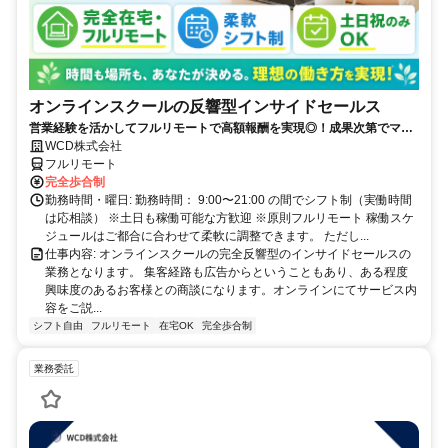
オンラインスクールの反響型インサイドセールス
営業経験を活かしてフルリモートで高額報酬を実現◎！成果次第でマネ
ジメントへのキャリアアップも目指せます！営業支援事業における中核
WCD株式会社
を目指してみませんか？
フルリモート
完全歩合制
勤務時間・曜日: 勤務時間： 9:00〜21:00 の間でシフト制（実働時間
は応相談） ※土日も稼働可能な方歓迎 ※原則フルリモート 稼働スケ
ジュールはご都合に合わせて柔軟に調整できます。 ただし...
仕事内容: オンラインスクールの完全反響型のインサイドセールスの
業務となります。 集客経路も広告からということもあり、ある程度
興味度のあるお客様との商談になります。オンラインにてサービス内
容をご説...
シフト自由
フルリモート
在宅OK
完全歩合制
業務委託