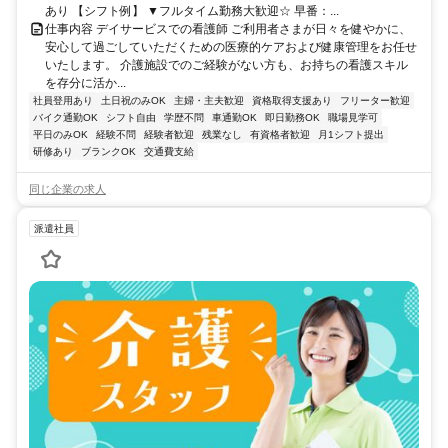
あり 【シフト例】 ▼フルタイム勤務大歓迎☆ 早番：...
仕事内容 デイサービスでの看護師 ご利用者さまが日々を健やかに、
安心して過ごしていただくための医療的ケアおよび健康管理をお任せ
いたします。 介護施設でのご経験がない方も、お持ちの看護スキル
を存分に活か...
社員登用あり
土日祝のみOK
主婦・主夫歓迎
資格取得支援あり
フリーター歓迎
バイク通勤OK
シフト自由
学歴不問
車通勤OK
即日勤務OK
職場見学可
平日のみOK
経験不問
経験者歓迎
残業なし
有資格者歓迎
月1シフト提出
研修あり
ブランクOK
交通費支給
同じ企業の求人
派遣社員