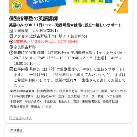
個別指導塾の英語講師
英語のみでOK！1日1コマ～勤務可能★就活に役立つ嬉しいサポートも
◎ミドル・シニアも活躍中
明光義塾 大淀教室(2361)
アクセス 近鉄吉野線下市口駅より 徒歩約5分
1業務あたり 2,000円以上（コマ 90分）
奈良県吉野郡
勤務時間 実働時間：1時間30分/日 平均勤務日数：1ヶ月あたり4日～
20日 16:10～17:45 17:55～19:30 19:40～21:15 【土曜】 14:25～
16:00 16:10～...
仕事内容 具体的には 1対3の個別指導で、やさしく生徒をサポートし
ます。 「一科目だけ」「得意科目から教えてみたい」など、 まずは
ご希望をお伺いします。 授業の流れ▼ ・生徒さんと楽しくお話して
スタ...
業界未経験者歓迎
扶養内勤務OK
社員登用あり
週1日からOK
副業・WワークOK
1日4時間以内OK
土日祝のみOK
主婦・主夫歓迎
フリーター歓迎
シフト自由
学歴不問
平日のみOK
学生歓迎
転勤なし
英語
未経験者歓迎
経験者歓迎
有資格者歓迎
研修あり
夕方
同じ企業の求人
業務委託