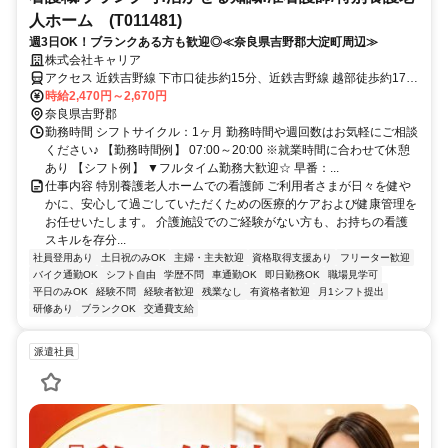
人ホーム (T011481)
週3日OK！ブランクある方も歓迎◎≪奈良県吉野郡大淀町周辺≫
株式会社キャリア
アクセス 近鉄吉野線 下市口徒歩約15分、近鉄吉野線 越部徒歩約17
分、近鉄吉野線 大阿太徒歩約44分
時給2,470円～2,670円
奈良県吉野郡
勤務時間 シフトサイクル：1ヶ月 勤務時間や週回数はお気軽にご相談
ください♪ 【勤務時間例】 07:00～20:00 ※就業時間に合わせて休憩
あり 【シフト例】 ▼フルタイム勤務大歓迎☆ 早番：...
仕事内容 特別養護老人ホームでの看護師 ご利用者さまが日々を健や
かに、安心して過ごしていただくための医療的ケアおよび健康管理を
お任せいたします。 介護施設でのご経験がない方も、お持ちの看護
スキルを存分...
社員登用あり
土日祝のみOK
主婦・主夫歓迎
資格取得支援あり
フリーター歓迎
バイク通勤OK
シフト自由
学歴不問
車通勤OK
即日勤務OK
職場見学可
平日のみOK
経験不問
経験者歓迎
残業なし
有資格者歓迎
月1シフト提出
研修あり
ブランクOK
交通費支給
派遣社員