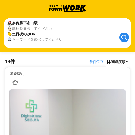
奈良県
下市口駅
職種を選択してください
土日祝のみOK
キーワードを選択してください
18件
条件保存
関連度順
業務委託