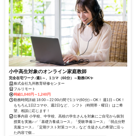
小中高生対象のオンライン家庭教師
完全在宅ワーク♪週1～、1コマ（60分）～勤務OK✨
株式会社九州教育研修センター
フルリモート
時給1,040円～1,240円
勤務時間詳細 18:00～22:00の間で1コマ(60分)～OK！ 週1日～OK！
もちろん1日2コマや、週2日など、 シフト（時間帯・曜日）はご希
望、相談に応じます！
仕事内容 小学校、中学校、高校の学生さんを対象にご自宅から個別
授業を実施♪ ✅「基礎力養成コース」「受験準備コース」「弱点分野
克服コース」「定期テスト対策コース」など 生徒さんの希望に沿っ
た内容で個...