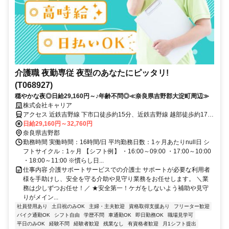
介護職 夜勤専従 夜型のあなたにピッタリ!
(T068927)
穏やかな夜◎日給29,160円～♪年齢不問◎≪奈良県吉野郡大淀町周辺≫
株式会社キャリア
アクセス 近鉄吉野線 下市口徒歩約15分、近鉄吉野線 越部徒歩約17
分、近鉄吉野線 大阿太徒歩約44分
日給29,160円～32,760円
奈良県吉野郡
勤務時間 実働時間：16時間/日 平均勤務日数：1ヶ月あたりnull日 シ
フトサイクル：1ヶ月 【シフト例】 ・16:00～09:00 ・17:00～10:00
・18:00～11:00 ※慣らし日...
仕事内容 介護サポートサービスでの介護士 サポートが必要な利用者
様を手助けし、安全を守る介助や見守り業務をお任せします。 ＼業
務は少しずつお任せ！／ ★安全第一！ケガをしないよう補助や見守
りがメイン...
社員登用あり
土日祝のみOK
主婦・主夫歓迎
資格取得支援あり
フリーター歓迎
バイク通勤OK
シフト自由
学歴不問
車通勤OK
即日勤務OK
職場見学可
平日のみOK
経験不問
経験者歓迎
残業なし
有資格者歓迎
月1シフト提出