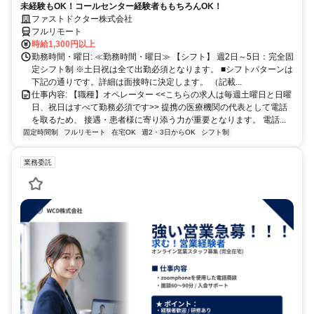
未経験もOK！コールセンター経験者ももちろんOK！
ファストドクター株式会社
フルリモート
時給1,300円以上
勤務時間・曜日: ≪勤務時間・曜日≫ 【シフト】 週2日～5日：完全固
定シフト制 ※土日祝は全て出勤必須となります。ㅤ ■シフトパターンは
下記の通りです。詳細は面接時に決定します。 （記載...
仕事内容: 【職種】オペレーター <<こちらの求人は毎週土曜日と日曜
日、祝日はすべて勤務必須です>> 提携の医療機関の代表として電話
を取るため、 接遇・患者様に寄り添う力が重要となります。 電話...
固定時間制
フルリモート
在宅OK
週2・3日からOK
シフト制
業務委託