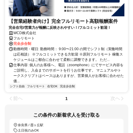
【営業経験者向け】完全フルリモート高額報酬案件
完全在宅//営業力が報酬に反映されやすい！/フルコミット歓迎！
WCD株式会社
フルリモート
完全歩合制
勤務時間・曜日: 勤務時間： 9:00〜21:00 の間でシフト制（実働時間
は応相談） ※フルコミットできる方歓迎 ※原則フルリモート 稼働ス
ケジュールはご都合に合わせて柔軟に調整できます。 ただ...
仕事内容: 個人のお客様へ、電話（zoomphone）にてサービス内容を
ご説明し、入会までのサポートを行うお仕事です。 マニュアルやト
ークスクリプトはベースはありますが、営業個人がお客様に合わせた
価...
シフト自由
フルリモート
在宅OK
完全歩合制
前へ
次へ
1
この条件の新着求人を受け取る
奈良県 / 霞ヶ丘駅
土日祝のみOK