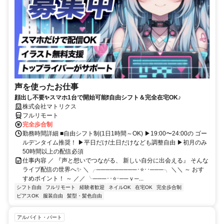
声を使ったお仕事
顔出し不要✨スマホ1台で開始可能❗自由シフト＆完全在宅OK♪
株式会社マトリクス
フルリモート
完全歩合制
勤務時間詳細 ■自由シフト制(1日1時間～OK) ▶19:00〜24:00の ゴー
ルデンタイム推奨！ ▶平日だけ/土日だけなども調整自由 ▶初月のみ
50時間以上の配信必須
仕事内容 ／ 『声と想いでつながる、 新しい自分に出会える』 そんな
ライブ配信の世界へ✨ ＼ ╭─────────･⭐･･───╮ ＼＼ ～ おす
すめポイント！ ～ ／／ ╰───･･⭐･──ｖ─...
シフト自由
フルリモート
経験者歓迎
ネイルOK
在宅OK
完全歩合制
ピアスOK
服装自由
髪型・髪色自由
アルバイト・パート