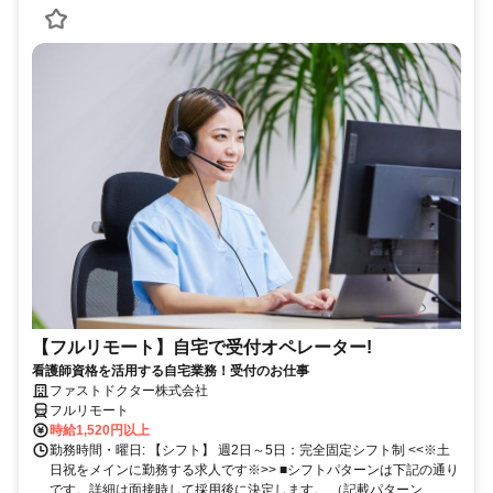
【フルリモート】自宅で受付オペレーター!
看護師資格を活用する自宅業務！受付のお仕事
ファストドクター株式会社
フルリモート
時給1,520円以上
勤務時間・曜日: 【シフト】 週2日～5日：完全固定シフト制 <<※土
日祝をメインに勤務する求人です※>> ■シフトパターンは下記の通り
です。詳細は面接時して採用後に決定します。 （記載パターン...