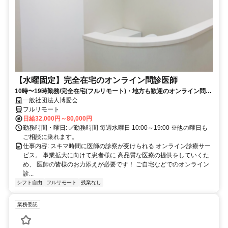
【水曜固定】完全在宅のオンライン問診医師
10時〜19時勤務/完全在宅(フルリモート)・地方も歓迎のオンライン問診
業務
一般社団法人博愛会
フルリモート
日給32,000円～80,000円
勤務時間・曜日: ✅勤務時間 毎週水曜日 10:00～19:00 ※他の曜日も
ご相談に乗れます。
仕事内容: スキマ時間に医師の診察が受けられる オンライン診療サー
ビス。 事業拡大に向けて患者様に 高品質な医療の提供をしていくた
め、 医師の皆様のお力添えが必要です！ ご自宅などでのオンライン
診...
シフト自由
フルリモート
残業なし
業務委託