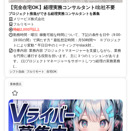
【完全在宅OK】経理実務コンサルタント/出社不要
プロジェクト推進ができる経理実務コンサルタントを募集
メリービズ株式会社
フルリモート
時給2,000円以上
勤務時間・曜日: 稼働可能な時間について、下記の条件を日中（9:00-
19:00の間）で満たす方 * 最低想定時間：月50時間〜 ※プロジェク
トにより変動 * 平日日中のミーティングやslack対...
仕事内容: 業務内容 プロジェクトマネージャーを支援しながら、業務
を円滑に遂行する役割を担います。 主に３つのミッションがありま
す。 (1)プロジェクトマネージャーをサポートしつつ経理の実務業務
(...
シフト自由
フルリモート
在宅OK
業務委託