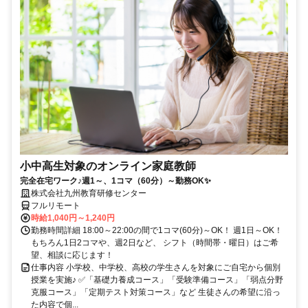
小中高生対象のオンライン家庭教師
完全在宅ワーク♪週1～、1コマ（60分）～勤務OK✨
株式会社九州教育研修センター
フルリモート
時給1,040円～1,240円
勤務時間詳細 18:00～22:00の間で1コマ(60分)～OK！ 週1日～OK！
もちろん1日2コマや、週2日など、 シフト（時間帯・曜日）はご希
望、相談に応じます！
仕事内容 小学校、中学校、高校の学生さんを対象にご自宅から個別
授業を実施♪ ✅「基礎力養成コース」「受験準備コース」「弱点分野
克服コース」「定期テスト対策コース」など 生徒さんの希望に沿っ
た内容で個...