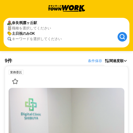
奈良県
霞ヶ丘駅
職種を選択してください
土日祝のみOK
キーワードを選択してください
9件
条件保存
関連度順
業務委託