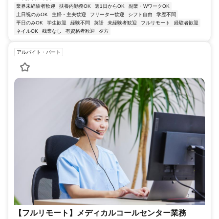
業界未経験者歓迎
扶養内勤務OK
週1日からOK
副業・WワークOK
土日祝のみOK
主婦・主夫歓迎
フリーター歓迎
シフト自由
学歴不問
平日のみOK
学生歓迎
経験不問
英語
未経験者歓迎
フルリモート
経験者歓迎
ネイルOK
残業なし
有資格者歓迎
夕方
アルバイト・パート
【フルリモート】メディカルコールセンター業務