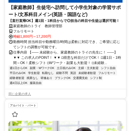
【家庭教師】生徒宅へ訪問して小学生対象の学習サポ
ート/文系科目メイン(英語・国語など)
【直行直帰OK】週1回・1科目からで◎担当の科目や生徒は選択可能！
家庭教師のトライ 教師管理部
フルリモート
時給1,800円～17,200円
勤務時間 担当科目や勤務曜日/時間は柔軟に対応でき、ご希望に応じ
てシフトの調整が可能です。
仕事内容 【―― 未経験から、家庭教師のトライの先生に！ ――】
▼▼ この求人のPOINT！ ▼▼ □得意な科目だけでOK！ □週1日・1時
間～OK！柔軟シフト □Wワーク・副業も大歓迎！ □未経験...
週1日からOK
副業・WワークOK
土日祝のみOK
主婦・主夫歓迎
シフト自由
平日のみOK
学生歓迎
転勤なし
経験不問
英語
未経験者歓迎
フルリモート
経験者歓迎
残業なし
研修あり
ブランクOK
交通費支給
シフト制
週4日以上OK
服装自由
同じ企業の求人
アルバイト・パート