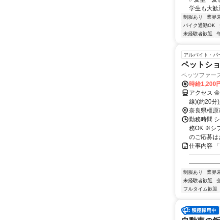
学生も大歓迎
制服あり
業界
バイク通勤OK
未経験者歓迎
アルバイト・パ
ペットショッ
ペッツファー
時給1,200
アクセス 金
線)(約20
奈良県橿原
勤務時間 シ
務OK ※
のご応募はお
仕事内容 
―――――
―――――
制服あり
業界
未経験者歓迎
フルタイム歓迎