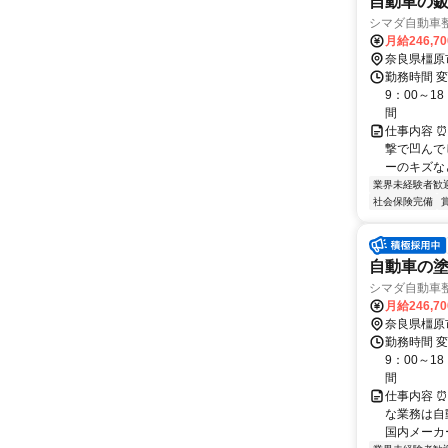
自動車の
シマダ自動車
月給246,7
奈良県橿原
勤務時間 変
9：00～1
間
仕事内容 
撃で凹んで
ーのキズな
業界未経験者歓
社会保険完備
自動車の
シマダ自動車
月給246,7
奈良県橿原
勤務時間 変
9：00～1
間
仕事内容 
な業務は自
国内メーカ