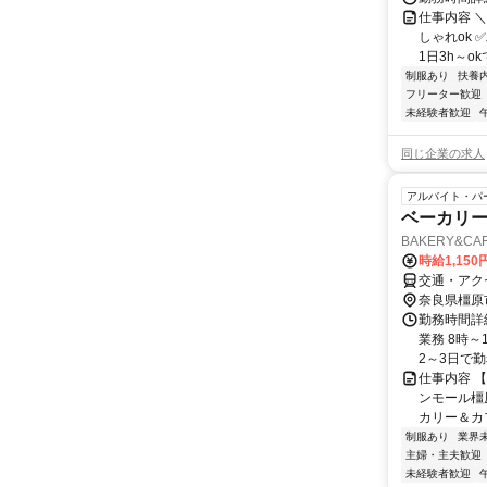
仕事内容 
しゃれok 
1日3h～ok
制服あり
扶養
フリーター歓迎
未経験者歓迎
同じ企業の求人
アルバイト・パ
ベーカリ
BAKERY&C
時給1,15
交通・アク
奈良県橿原
勤務時間詳細
業務 8時～
2～3日で勤務
仕事内容 
ンモール橿
カリー＆カフ
制服あり
業界
主婦・主夫歓迎
未経験者歓迎