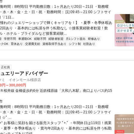
市
働時間：8時間/日 平均勤務日数：1ヶ月あたり20日～21日 ・勤務曜
水・木・金・土・日・祝 ・勤務時間： [1] 09:45～21:00 シフトサイ
▽1日...
【憧れのジュエリーショップで輝くキャリアを！】 ・夏季・冬季休暇あ
年2回あり ・基本的には転居を伴う転勤なし ☆接客業経験者歓迎！飲
ル・ホテル・ブライダルなど接客業経験...
迎
学歴不問
車通勤OK
経験不問
経験者歓迎
月1シフト提出
研修あり
ンクOK
育休あり
交通費支給
資格取得手当あり
シフト制
社割あり
正社員
ジュエリーアドバイザー
ツミ イオンモール橿原店
00円～300,000円
ＪＲ桜井線 金橋徒歩約6分 近鉄橿原線「大和八木駅」南口よりバス約15
市
働時間：8時間/日 平均勤務日数：1ヶ月あたり20日～21日 ・勤務曜
水・木・金・土・日・祝 ・勤務時間： [1] 09:45～21:00 シフトサイ
ﾟ ...
.+° お客様に笑顔を届ける販売スタッフ ﾟ+.ﾟ ・年間休日は119日！残業
 ・夏季・冬季休暇あり ・賞与年2回あり ・基本的には転居を伴う転勤
センティブありで頑...