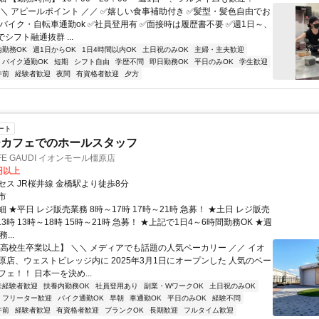
＼＼ アピールポイント ／／ ✅嬉しい食事補助付き ✅髪型・髪色自由でお
✅バイク・自転車通勤ok ✅社員登用有 ✅面接時は履歴書不要 ✅週1日～、
でシフト融通抜群 ...
内勤務OK
週1日からOK
1日4時間以内OK
土日祝のみOK
主婦・主夫歓迎
バイク通勤OK
短期
シフト自由
学歴不問
即日勤務OK
平日のみOK
学生歓迎
午前
経験者歓迎
夜間
有資格者歓迎
夕方
ート
ーカフェでのホールスタッフ
AFE GAUDI イオンモール橿原店
0円以上
セス JR桜井線 金橋駅より徒歩8分
市
 ★平日 レジ販売業務 8時～17時 17時～21時 急募！ ★土日 レジ販売
13時 13時～18時 15時～21時 急募！ ★上記で1日4～6時間勤務OK ★週
...
【高校生卒業以上】 ＼＼ メディアでも話題の人気ベーカリー ／／ イオ
原店、ウェストビレッジ内に 2025年3月1日にオープンした 人気のベー
ェ！！ 日本一を決め...
未経験者歓迎
扶養内勤務OK
社員登用あり
副業・WワークOK
土日祝のみOK
フリーター歓迎
バイク通勤OK
早朝
車通勤OK
平日のみOK
経験不問
午前
経験者歓迎
有資格者歓迎
ブランクOK
長期歓迎
フルタイム歓迎