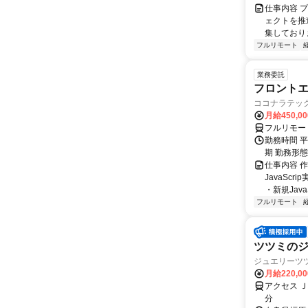
仕事内容 
ェクトを推
集しておりま
フルリモート
業務委託
フロントエ
ココナラテック 
月給450,0
フルリモー
勤務時間 平
期 勤務形
仕事内容 
JavaSc
・新規Java
フルリモート
ツツミの
ジュエリーツ
月給220,0
アクセス 
分