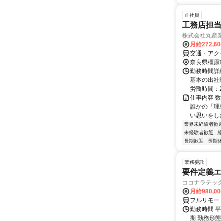
正社員
工務店担当
株式会社丸産
月給272,6
交通・アク
奈良県橿原
勤務時間詳細
基本の出社時
労働時間：25
仕事内容 
誰かの「理
い思いをした
業界未経験者歓
未経験者歓迎
長期歓迎
長期
業務委託
要件定義エ
ココナラテック 
月給980,00
フルリモー
勤務時間 平
期 勤務形