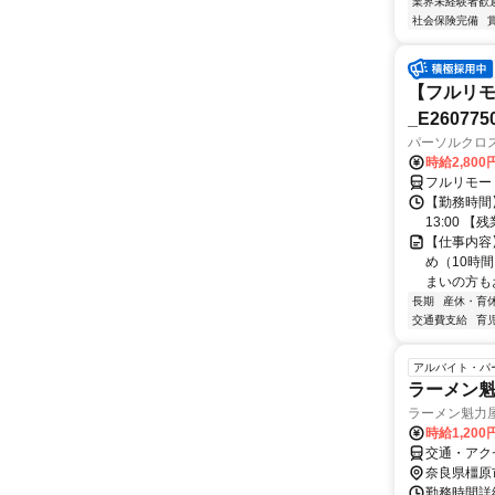
業界未経験者歓
社会保険完備
【フルリモ
_E260775
パーソルクロ
時給2,800
フルリモー
【勤務時間】
13:00 
【仕事内容
め（10時
まいの方もお
長期
産休・育
交通費支給
育
アルバイト・パ
ラーメン
ラーメン魁力
時給1,200
交通・アク
奈良県橿原
勤務時間詳細