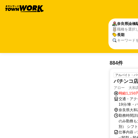
奈良県
金橋
職種を選択
長期
キーワード
884件
アルバイト・パ
パチンコ
アロー 大和
時給1,15
交通・アク
19分/車・
奈良県大和
勤務時間詳細
のみ勤務も大
別） シフト完
仕事内容 
✅髪型・髪