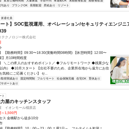
迎
変形労働時間制
大量募集
学歴不問
車通勤OK
未経験者歓迎
経験者歓迎
賞与あり
ブランクOK
長期歓迎
昇給あり
リゾート
派遣社員
ート】SOC監視運用、オペレーション/セキュリティエンジニ
039
ステクノロジー株式会社
円
ト
 【勤務時間】09:30〜18:30(実働時間08時間) 【休憩時間】12:00〜
【残業】月10時間程度
】 ＼この求人のおすすめポイント／ ◆フルリモートワーク ◆残業少な
間以内） ◆10月スタート 【出社不要のため、企業所在地から遠方にお住
気軽にご応募ください】 セ...
休取得実績あり
固定時間制
フルリモート
社会保険完備
在宅OK
育休あり
児サポートあり
ート
魁力屋のキッチンスタッフ
屋 イオンモール橿原店
円～1,500円
セス 金橋駅から徒歩10分
市
 【勤務時間】 10：00～23：00 ＊週1日～、フルタイムも歓迎！