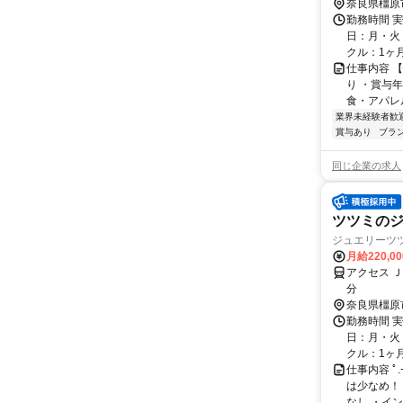
奈良県橿原
勤務時間 実
日：月・火・
クル：1ヶ月 
仕事内容 
り ・賞与
食・アパレ
業界未経験者歓
賞与あり
ブラ
同じ企業の求人
ツツミの
ジュエリーツ
月給220,0
アクセス 
分
奈良県橿原
勤務時間 実
日：月・火・
クル：1ヶ月 ☆
仕事内容 ﾟ
は少なめ！
なし ・イン