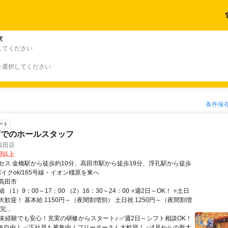
駅
してください
を選択してください
条件保
ート
店でのホールスタッフ
高田店
0円以上
セス 金橋駅から徒歩約10分、高田市駅から徒歩19分、浮孔駅から徒歩
バイクok/165号線・イオン橿原を東へ
高田市
 （1）9：00～17：00 （2）16：30～24：00 ⭐週2日～OK！ ⭐土日
歓迎！ 基本給 1150円～（夜間割増別） 土日祝 1250円～（夜間割増
...
✅未経験でも安心！充実の研修からスタート♪ ✅週2日～シフト相談OK！
色自由！ ✅正社員も募集中！フリーターさん大歓迎！ ✅4月からの新大