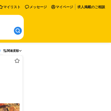
マイリスト
メッセージ
マイページ
求人掲載のご相談
存
関連度順