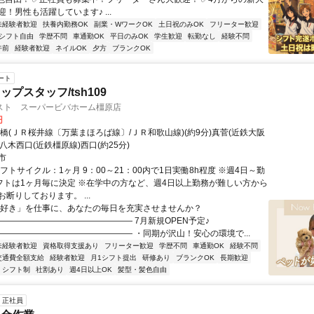
！男性も活躍しています♪ ...
未経験者歓迎
扶養内勤務OK
副業・WワークOK
土日祝のみOK
フリーター歓迎
シフト自由
学歴不問
車通勤OK
平日のみOK
学生歓迎
転勤なし
経験不問
午前
経験者歓迎
ネイルOK
夕方
ブランクOK
ート
プスタッフ/tsh109
スト スーパービバホーム橿原店
円
橋(ＪＲ桜井線〔万葉まほろば線〕/ＪＲ和歌山線)(約9分)真菅(近鉄大阪
分)八木西口(近鉄橿原線)西口(約25分)
市
フトサイクル：1ヶ月 9：00～21：00内で1日実働8h程度 ※週4日～勤
シフトは1ヶ月毎に決定 ※在学中の方など、週4日以上勤務が難しい方から
断りしております。 ...
「好き」を仕事に、あなたの毎日を充実させませんか？
―――――――――――――――― 7月新規OPEN予定♪
―――――――――――――――― ・同期が沢山！安心の環境で...
未経験者歓迎
資格取得支援あり
フリーター歓迎
学歴不問
車通勤OK
経験不問
交通費全額支給
経験者歓迎
月1シフト提出
研修あり
ブランクOK
長期歓迎
シフト制
社割あり
週4日以上OK
髪型・髪色自由
正社員