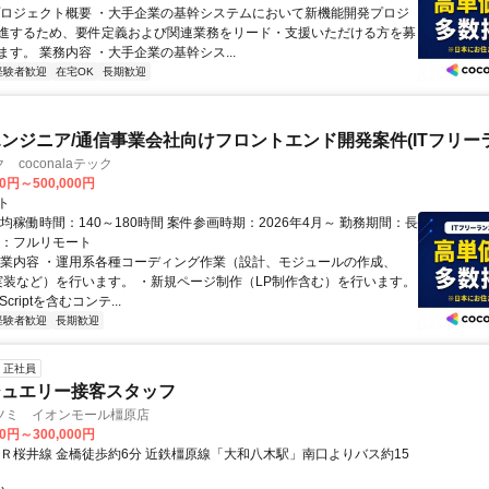
プロジェクト概要 ・大手企業の基幹システムにおいて新機能開発プロジ
進するため、要件定義および関連業務をリード・支援いただける方を募
す。 業務内容 ・大手企業の基幹シス...
経験者歓迎
在宅OK
長期歓迎
ンジニア/通信事業会社向けフロントエンド開発案件(ITフリー
coconalaテック
00円～500,000円
ト
均稼働時間：140～180時間 案件参画時期：2026年4月～ 勤務期間：長
態：フルリモート
作業内容 ・運用系各種コーディング作業（設計、モジュールの作成、
rip実装など）を行います。 ・新規ページ制作（LP制作含む）を行います。
Scriptを含むコンテ...
経験者歓迎
長期歓迎
正社員
ジュエリー接客スタッフ
ツミ イオンモール橿原店
00円～300,000円
ＪＲ桜井線 金橋徒歩約6分 近鉄橿原線「大和八木駅」南口よりバス約15