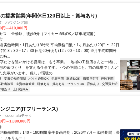
の提案営業(年間休日120日以上・賞与あり)
業 ハウジング部
00円～410,000円
セス 「金橋駅」徒歩9分（マイカー通勤OK／駐車場完備）
市
 実働時間：1日あたり8時間 平均勤務日数：1ヶ月あたり20日 〜 22日
間 8：30～17：30 休憩60分あり(12：00～13：00) ※月平均時間外
時...
数字だけを追いかける営業は、もう卒業。 - 地域の工務店さんと一緒に、
想の家づくり」を支える仕事です。 - 今の仲間にも、前の職場でしんど
先輩がいます。 厳しい環境の...
迎
変形労働時間制
バイク通勤OK
学歴不問
車通勤OK
職場見学可
経験不問
経験者歓迎
有資格者歓迎
研修あり
賞与あり
ブランクOK
育休あり
交通費支給
休暇あり
土日祝休み
ンジニア(ITフリーランス)
coconalaテック
0円～1,080,000円
ト
均稼働時間：140～180時間 案件参画時期：2026年7月～ 勤務期間：長
態：フルリモート