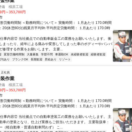
鈑金作業
整備 橿原工場
00円～353,700円
市
形労働時間制 ＜勤務時間について＞ 実働時間： １月あたり 170.0時間
8：20(休憩80分)残業月平均9h 平均所定労働時間： １月あたり 170.0時
⏰仕事内容⏰ 当社拠点での自動車鈑金工の業務をお願いいたします。 衝
しまったり、経年による痛みや変形してしまった車のボディーやバンパ
ど修理する作業をお願いします。 主要...
迎
変形労働時間制
大量募集
学歴不問
車通勤OK
未経験者歓迎
経験者歓迎
賞与あり
ブランクOK
長期歓迎
昇給あり
リゾート
正社員
塗装作業
整備 橿原工場
00円～353,700円
市
形労働時間制 ＜勤務時間について＞ 実働時間： １月あたり 170.0時間
8：20(休憩80分)残業月平均9h 平均所定労働時間： １月あたり 170.0時
⏰仕事内容⏰ 当社拠点での自動車塗装工の業務をお願いいたします。 主
動車の塗装となり、仕上げ業務もご担当いただきます。 主要取扱車：
ー（軽自動車・普通自動車問わず） こ...