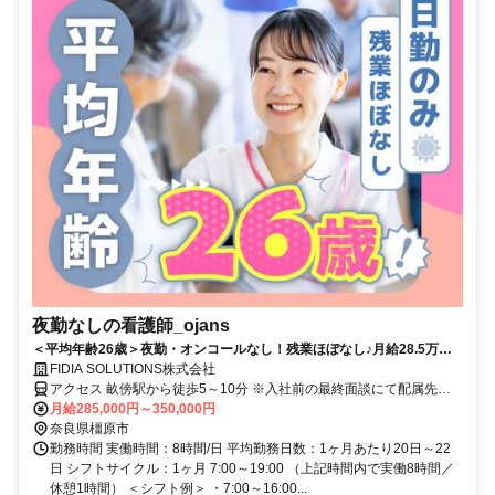
夜勤なしの看護師_ojans
＜平均年齢26歳＞夜勤・オンコールなし！残業ほぼなし♪月給28.5万円
～・昇給年2回・賞与年2回★初年度は賞与年3回★20代・30代の若手メ
FIDIA SOLUTIONS株式会社
ンバーが中心に活躍中！当社正社員として安定して働ける好環境◎
アクセス 畝傍駅から徒歩5～10分 ※入社前の最終面談にて配属先を
決定致します。
月給285,000円～350,000円
奈良県橿原市
勤務時間 実働時間：8時間/日 平均勤務日数：1ヶ月あたり20日～22
日 シフトサイクル：1ヶ月 7:00～19:00 （上記時間内で実働8時間／
休憩1時間） ＜シフト例＞ ・7:00～16:00...