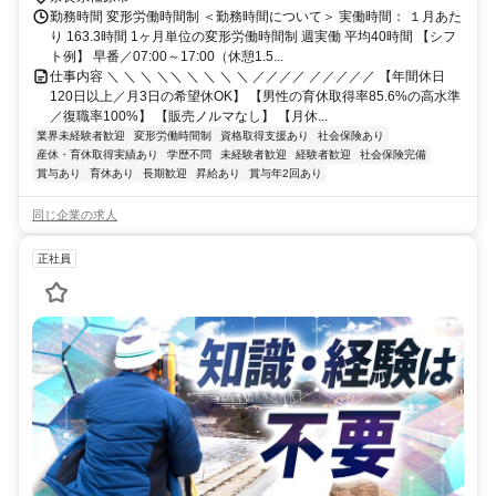
勤務時間 変形労働時間制 ＜勤務時間について＞ 実働時間： １月あた
り 163.3時間 1ヶ月単位の変形労働時間制 週実働 平均40時間 【シフ
ト例】 早番／07:00～17:00（休憩1.5...
仕事内容 ＼ ＼ ＼ ＼＼ ＼ ＼ ＼ ＼ ／／／／ ／／／／／ 【年間休日
120日以上／月3日の希望休OK】 【男性の育休取得率85.6%の高水準
／復職率100%】 【販売ノルマなし】 【月休...
業界未経験者歓迎
変形労働時間制
資格取得支援あり
社会保険あり
産休・育休取得実績あり
学歴不問
未経験者歓迎
経験者歓迎
社会保険完備
賞与あり
育休あり
長期歓迎
昇給あり
賞与年2回あり
同じ企業の求人
正社員