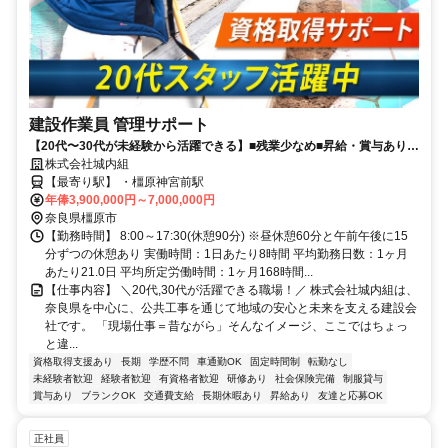
建設作業員 管理サポート
【20代〜30代が未経験から活躍できる】■残業少なめ■昇給・賞与あり■
長期休暇・有給休暇あり■決算賞与6年連続支給中■週休2日制(土日祝)
株式会社城内組
【最寄り駅】 ・橿原神宮前駅
年俸3,900,000円～7,000,000円
奈良県橿原市
【勤務時間】 8:00～17:30(休憩90分) ※昼休憩60分と午前午後に15
分ずつの休憩あり 実働時間：1日あたり8時間 平均勤務日数：1ヶ月
あたり21.0日 平均所定労働時間：1ヶ月168時間...
【仕事内容】 ＼20代,30代が活躍できる職場！／ 株式会社城内組は、
奈良県を中心に、公共工事を通じて地域の安心と未来を支える建設会
社です。 「現場仕事＝昔ながら」そんなイメージ、ここではちょっ
と違...
資格取得支援あり
長期
学歴不問
車通勤OK
固定時間制
転勤なし
未経験者歓迎
経験者歓迎
有資格者歓迎
研修あり
社会保険完備
制服貸与
賞与あり
ブランクOK
交通費支給
長期休暇あり
昇給あり
友達と応募OK
正社員