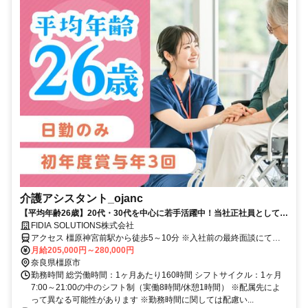
介護アシスタント_ojanc
【平均年齢26歳】20代・30代を中心に若手活躍中！当社正社員として安
定して長く働けます◎完全週休二日制＆残業少なめ／初年度賞与年3回
FIDIA SOLUTIONS株式会社
／未経験OK★採用基準は友達になれそうな人！／休暇制度充実！産育休
アクセス 橿原神宮前駅から徒歩5～10分 ※入社前の最終面談にて配
取得率100%／全員面接実施中！書類選考なし！内定まで最短2日！今す
属先を決定致します。
月給205,000円～280,000円
ぐ働ける仕事を探している方はぜひ一度ご相談ください♪
奈良県橿原市
勤務時間 総労働時間：1ヶ月あたり160時間 シフトサイクル：1ヶ月
7:00～21:00の中のシフト制（実働8時間/休憩1時間） ※配属先によ
って異なる可能性があります ※勤務時間に関しては配慮い...