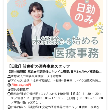
【日勤】診療所の医療事務スタッフ
【正社員雇用】駅近★空調完備のキレイな職場♪賞与3ヵ月分／車通勤
OK＜20代・30代の男女活躍中＞
医療法人中川会飛鳥病院 久米診療所
アクセス 近鉄「橿原神宮前駅」～徒歩4分◆車・バイク通勤OK/無料
駐車場完備
月給175,000円
奈良県橿原市
勤務時間 総労働時間：1ヶ月あたり160時間 【通 常】 8：30 ～ 20：
30／実働7.5h （休憩13：00～17：30） 【土曜日】 8：30 ～ 13：00
／実働4.5h （休憩なし）
仕事内容 ＼ 長期歓迎★安定の医療業界で働こう ／ ◆宿直・夜勤な