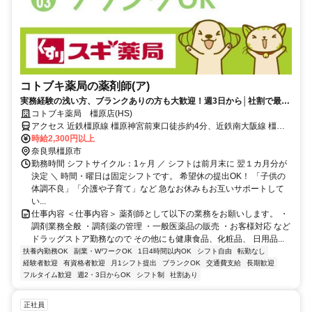
コトブキ薬局の薬剤師(ア)
実務経験の浅い方、ブランクありの方も大歓迎！週3日から│社割で最大
30％オフ♪
コトブキ薬局 橿原店(HS)
アクセス 近鉄橿原線 橿原神宮前東口徒歩約4分、近鉄南大阪線 橿原
神宮前東口徒歩約4分、近鉄吉野線 橿原神宮前東口徒歩約4分 0
時給2,300円以上
奈良県橿原市
勤務時間 シフトサイクル：1ヶ月 ／ シフトは前月末に 翌１カ月分が
決定 ＼ 時間・曜日は固定シフトです。 希望休の提出OK！ 「子供の
体調不良」「介護や子育て」など 急なお休みもお互いサポートして
い...
仕事内容 ＜仕事内容＞ 薬剤師として以下の業務をお願いします。 ・
調剤業務全般 ・調剤薬の管理 ・一般医薬品の販売 ・お客様対応 など
ドラッグストア勤務なので その他にも健康食品、化粧品、 日用品...
扶養内勤務OK
副業・WワークOK
1日4時間以内OK
シフト自由
転勤なし
経験者歓迎
有資格者歓迎
月1シフト提出
ブランクOK
交通費支給
長期歓迎
フルタイム歓迎
週2・3日からOK
シフト制
社割あり
正社員