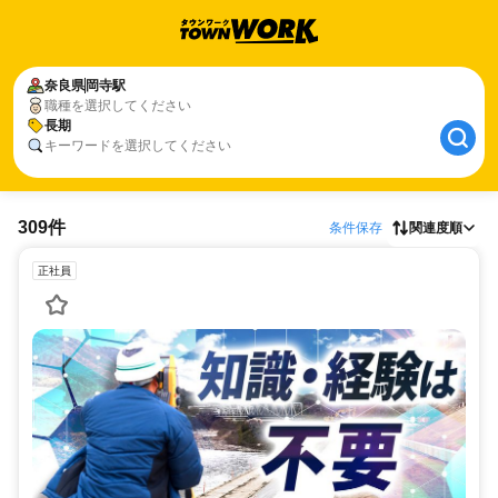
奈良県
岡寺駅
職種を選択してください
長期
キーワードを選択してください
309件
条件保存
関連度順
正社員