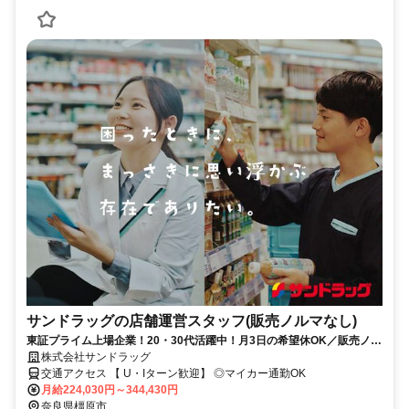
サンドラッグの店舗運営スタッフ(販売ノルマなし)
東証プライム上場企業！20・30代活躍中！月3日の希望休OK／販売ノル
マなし／年収例32歳SV816万円／販促企画～商品管理など店舗運営がメ
株式会社サンドラッグ
インの仕事
交通アクセス 【 U・Iターン歓迎】 ◎マイカー通勤OK
月給224,030円～344,430円
奈良県橿原市