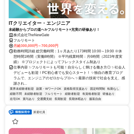
ITクリエイター・エンジニア
未経験からプロの道へ✨フルリモート×充実の研修あり！
株式会社TheNewGate
フルリモート
月給300,000円～700,000円
勤務時間詳細 総労働時間：1ヶ月あたり173時間 10:00～19:00 ※休
憩時間1時間（実働8時間） ※平均残業時間：月6時間（2023年度実
績） ※プロジェクトによってフレックスタイム制あり
仕事内容 ✨フルリモートも可能！自分らしく輝ける働き方◎ ✨社会人
デビューも歓迎！PC初心者でも安心スタート！ ✨独自の教育プログ
ラムで、エンジニアのゼロからプロへ ✨最新の技術で社会を支え、感
謝され...
業界未経験者歓迎
副業・WワークOK
資格取得支援あり
固定時間制
転勤なし
経験不問
未経験者歓迎
フルリモート
経験者歓迎
有資格者歓迎
研修あり
在宅OK
賞与あり
交通費支給
長期歓迎
長期休暇あり
服装自由
派遣社員