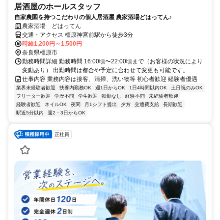
居酒屋のホールスタッフ
自家農園を持つこだわりの個人居酒屋 農家酒場どはってん♪
農家酒場 どはってん
交通・アクセス 橿原神宮前駅から徒歩3分
時給1,200円～1,500円
奈良県橿原市
勤務時間詳細 勤務時間 16:00頃〜22:00頃まで（お客様の状況により
変動あり） 出勤時間は都合や予定に合わせて変更も可能です。
仕事内容 業務内容は接客、清掃、洗い物等 初心者歓迎 経験者優遇
業界未経験者歓迎
扶養内勤務OK
週1日からOK
1日4時間以内OK
土日祝のみOK
フリーター歓迎
学歴不問
学生歓迎
転勤なし
経験不問
未経験者歓迎
経験者歓迎
ネイルOK
夜間
月1シフト提出
夕方
交通費支給
長期歓迎
駅近5分以内
週2・3日からOK
正社員