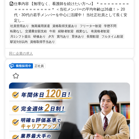
仕事内容 【無理なく、看護師を続けたい方へ♪】 ＊＝＝＝＝＝＝＝＝
＝＝＝＝＝＝＝＝＝＝＊ ＜当社メンバーの平均年齢は26歳！＞ 20
代・30代の若手メンバーを中心に活躍中！ 当社正社員として長く安
定し...
社員登用あり
無期雇用派遣
資格取得支援あり
フリーター歓迎
学歴不問
転勤なし
交通費全額支給
午前
経験者歓迎
残業なし
有資格者歓迎
月1シフト提出
研修あり
夕方
賞与あり
育休あり
長期歓迎
フルタイム歓迎
駅近5分以内
資格取得手当あり
同じ企業の求人
正社員