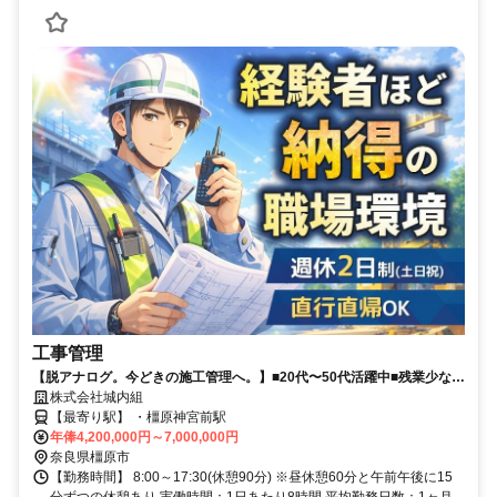
工事管理
【脱アナログ。今どきの施工管理へ。】■20代〜50代活躍中■残業少なめ
■昇給・賞与あり■長期休暇・有給休暇あり■決算賞与6年連続支給中■週
株式会社城内組
休2日制(土日祝)■継続祝い金最大50万円支給
【最寄り駅】 ・橿原神宮前駅
年俸4,200,000円～7,000,000円
奈良県橿原市
【勤務時間】 8:00～17:30(休憩90分) ※昼休憩60分と午前午後に15
分ずつの休憩あり 実働時間：1日あたり8時間 平均勤務日数：1ヶ月