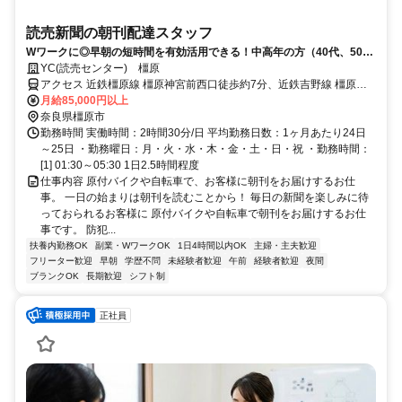
読売新聞の朝刊配達スタッフ
Wワークに◎早朝の短時間を有効活用できる！中高年の方（40代、50
代、60代）も活躍中！
YC(読売センター) 橿原
アクセス 近鉄橿原線 橿原神宮前西口徒歩約7分、近鉄吉野線 橿原神
宮前西口徒歩約7分、近鉄南大阪線 橿原神宮前西口徒歩約7分
月給85,000円以上
奈良県橿原市
勤務時間 実働時間：2時間30分/日 平均勤務日数：1ヶ月あたり24日
～25日 ・勤務曜日：月・火・水・木・金・土・日・祝 ・勤務時間：
[1] 01:30～05:30 1日2.5時間程度
仕事内容 原付バイクや自転車で、お客様に朝刊をお届けするお仕
事。 一日の始まりは朝刊を読むことから！ 毎日の新聞を楽しみに待
っておられるお客様に 原付バイクや自転車で朝刊をお届けするお仕
事です。 防犯...
扶養内勤務OK
副業・WワークOK
1日4時間以内OK
主婦・主夫歓迎
フリーター歓迎
早朝
学歴不問
未経験者歓迎
午前
経験者歓迎
夜間
ブランクOK
長期歓迎
シフト制
正社員