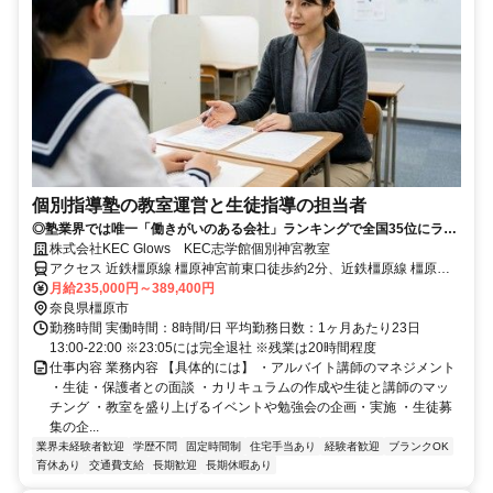
個別指導塾の教室運営と生徒指導の担当者
◎塾業界では唯一「働きがいのある会社」ランキングで全国35位にラン
クイン ◎教育熱の高い奈良で最大級の総合学習塾 ◎直接社長にキャリア
株式会社KEC Glows KEC志学館個別神宮教室
について相談できる「キャリア申告制度」などがある風通しの良い社風
アクセス 近鉄橿原線 橿原神宮前東口徒歩約2分、近鉄橿原線 橿原神
宮前東口徒歩約2分、近鉄橿原線 橿原神宮前東口徒歩約2分 近鉄橿原
月給235,000円～389,400円
神宮前駅
奈良県橿原市
勤務時間 実働時間：8時間/日 平均勤務日数：1ヶ月あたり23日
13:00-22:00 ※23:05には完全退社 ※残業は20時間程度
仕事内容 業務内容 【具体的には】 ・アルバイト講師のマネジメント
・生徒・保護者との面談 ・カリキュラムの作成や生徒と講師のマッ
チング ・教室を盛り上げるイベントや勉強会の企画・実施 ・生徒募
集の企...
業界未経験者歓迎
学歴不問
固定時間制
住宅手当あり
経験者歓迎
ブランクOK
育休あり
交通費支給
長期歓迎
長期休暇あり