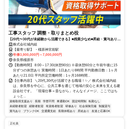
工事スタッフ 調整・取りまとめ役
【20代〜30代が未経験から活躍できる】■残業少なめ■昇給・賞与あり■
長期休暇・有給休暇あり■決算賞与6年連続支給中■週休2日制(土日祝)
株式会社城内組
【最寄り駅】 ・橿原神宮前駅
年俸3,900,000円～7,000,000円
奈良県橿原市
【勤務時間】 8:00～17:30(休憩90分) ※昼休憩60分と午前午後に15
分ずつの休憩あり 実働時間：1日あたり8時間 平均勤務日数：1ヶ月
あたり21.0日 平均所定労働時間：1ヶ月168時間...
【仕事内容】 ＼20代,30代が活躍できる職場！✨／ 株式会社城内組
は、奈良県を中心に、公共工事を通じて地域の安心と未来を支える建
設会社です。 「現場仕事＝昔ながら」そんなイメージ、ここではち
ょっと...
資格取得支援あり
長期
学歴不問
車通勤OK
固定時間制
転勤なし
未経験者歓迎
経験者歓迎
有資格者歓迎
研修あり
社会保険完備
制服貸与
賞与あり
ブランクOK
交通費支給
長期休暇あり
昇給あり
友達と応募OK
正社員