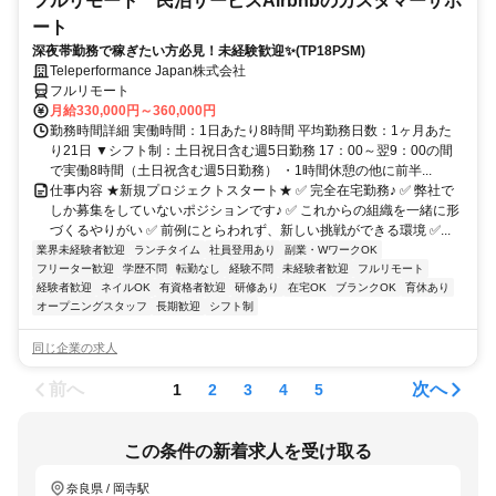
フルリモート 民泊サービスAirbnbのカスタマーサポ
ート
深夜帯勤務で稼ぎたい方必見！未経験歓迎✨(TP18PSM)
Teleperformance Japan株式会社
フルリモート
月給330,000円～360,000円
勤務時間詳細 実働時間：1日あたり8時間 平均勤務日数：1ヶ月あた
り21日 ▼シフト制：土日祝日含む週5日勤務 17：00～翌9：00の間
で実働8時間（土日祝含む週5日勤務） ・1時間休憩の他に前半...
仕事内容 ★新規プロジェクトスタート★ ✅ 完全在宅勤務♪ ✅ 弊社で
しか募集をしていないポジションです♪ ✅ これからの組織を一緒に形
づくるやりがい ✅ 前例にとらわれず、新しい挑戦ができる環境 ✅...
業界未経験者歓迎
ランチタイム
社員登用あり
副業・WワークOK
フリーター歓迎
学歴不問
転勤なし
経験不問
未経験者歓迎
フルリモート
経験者歓迎
ネイルOK
有資格者歓迎
研修あり
在宅OK
ブランクOK
育休あり
オープニングスタッフ
長期歓迎
シフト制
同じ企業の求人
前へ
次へ
1
2
3
4
5
この条件の新着求人を受け取る
奈良県 / 岡寺駅