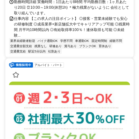
勤務時間詳細 実働時間：1日あたり8時間 平均勤務日数：1ヶ月あた
り20日 ⏰10:00～19:00(休憩1h) ＊極力残業がないように 会社として
取り組んでいます。
仕事内容 【この求人の注目ポイント】 ◎接客・営業未経験でも安心
の研修制度 ◎成長業界×新店舗拡大中でキャリアアップ可能 ◎残業時
間 月平均10時間以内 ◎有給取得率100％！連休取得も可能 ◎未経
験...
業界未経験者歓迎
バイク通勤OK
学歴不問
車通勤OK
固定時間制
経験不問
交通費全額支給
残業なし
研修あり
賞与あり
ブランクOK
育休あり
交通費支給
駅近5分以内
社割あり
アルバイト・パート