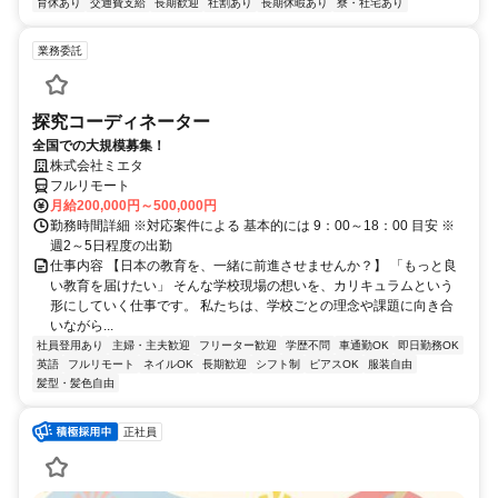
育休あり
交通費支給
長期歓迎
社割あり
長期休暇あり
寮・社宅あり
業務委託
探究コーディネーター
全国での大規模募集！
株式会社ミエタ
フルリモート
月給200,000円～500,000円
勤務時間詳細 ※対応案件による 基本的には 9：00～18：00 目安 ※
週2～5日程度の出勤
仕事内容 【日本の教育を、一緒に前進させませんか？】 「もっと良
い教育を届けたい」 そんな学校現場の想いを、カリキュラムという
形にしていく仕事です。 私たちは、学校ごとの理念や課題に向き合
いながら...
社員登用あり
主婦・主夫歓迎
フリーター歓迎
学歴不問
車通勤OK
即日勤務OK
英語
フルリモート
ネイルOK
長期歓迎
シフト制
ピアスOK
服装自由
髪型・髪色自由
正社員