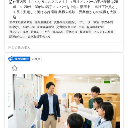
仕事内容 【こんな方におススメ！】 ＜当社メンバーの平均年齢は26
歳！＞ 20代・30代の若手メンバーを中心に活躍中！ 当社正社員とし
て長く安定して働ける好環境 業界未経験・異業種からの転職も大歓
迎！...
業界未経験者歓迎
無期雇用派遣
資格取得支援あり
フリーター歓迎
学歴不問
転勤なし
経験不問
未経験者歓迎
交通費全額支給
午前
有資格者歓迎
月1シフト提出
研修あり
夕方
賞与あり
育休あり
長期歓迎
フルタイム歓迎
駅近5分以内
資格取得手当あり
同じ企業の求人
正社員