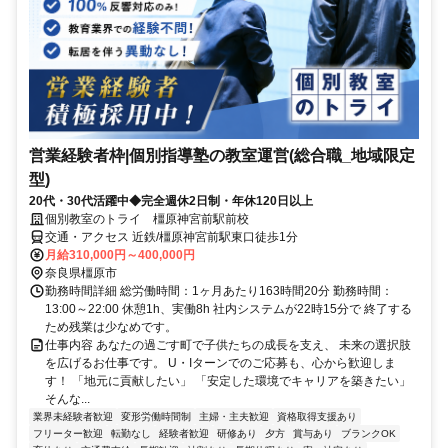
営業経験者枠|個別指導塾の教室運営(総合職_地域限定
型)
20代・30代活躍中◆完全週休2日制・年休120日以上
個別教室のトライ 橿原神宮前駅前校
交通・アクセス 近鉄/橿原神宮前駅東口徒歩1分
月給310,000円～400,000円
奈良県橿原市
勤務時間詳細 総労働時間：1ヶ月あたり163時間20分 勤務時間：
13:00～22:00 休憩1h、実働8h 社内システムが22時15分で 終了する
ため残業は少なめです。
仕事内容 あなたの過ごす町で子供たちの成長を支え、 未来の選択肢
を広げるお仕事です。 U・Iターンでのご応募も、心から歓迎しま
す！ 「地元に貢献したい」 「安定した環境でキャリアを築きたい」
そんな...
業界未経験者歓迎
変形労働時間制
主婦・主夫歓迎
資格取得支援あり
フリーター歓迎
転勤なし
経験者歓迎
研修あり
夕方
賞与あり
ブランクOK