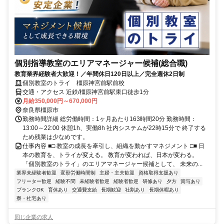
個別指導教室のエリアマネージャー候補(総合職)
教育業界経験者大歓迎！／年間休日120日以上／完全週休2日制
個別教室のトライ 橿原神宮前駅前校
交通・アクセス 近鉄/橿原神宮前駅東口徒歩1分
月給350,000円～670,000円
奈良県橿原市
勤務時間詳細 総労働時間：1ヶ月あたり163時間20分 勤務時間：
13:00～22:00 休憩1h、実働8h 社内システムが22時15分で 終了する
ため残業は少なめです。
仕事内容 ■□ 教室の成長を牽引し、組織を動かすマネジメント □■ 日
本の教育を、トライが変える。 教育が変われば、日本が変わる。
「個別教室のトライ」のエリアマネージャー候補として、 未来の...
業界未経験者歓迎
変形労働時間制
主婦・主夫歓迎
資格取得支援あり
フリーター歓迎
経験不問
未経験者歓迎
経験者歓迎
研修あり
夕方
賞与あり
ブランクOK
育休あり
交通費支給
長期歓迎
社割あり
長期休暇あり
寮・社宅あり
同じ企業の求人