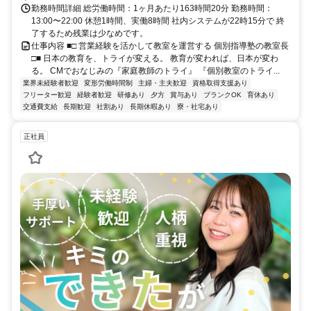
勤務時間詳細 総労働時間：1ヶ月あたり163時間20分 勤務時間：
13:00〜22:00 休憩1時間、実働8時間 社内システムが22時15分で 終
了するため残業は少なめです。
仕事内容 ■□ 営業経験を活かして教室を運営する 個別指導塾の教室長
□■ 日本の教育を、トライが変える。 教育が変われば、日本が変わ
る。 CMでおなじみの『家庭教師のトライ』 『個別教室のトライ...
業界未経験者歓迎
変形労働時間制
主婦・主夫歓迎
資格取得支援あり
フリーター歓迎
経験者歓迎
研修あり
夕方
賞与あり
ブランクOK
育休あり
交通費支給
長期歓迎
社割あり
長期休暇あり
寮・社宅あり
正社員