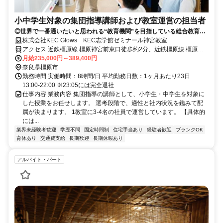
小中学生対象の集団指導講師および教室運営の担当者
◎世界で一番通いたいと思われる“教育機関”を目指している総合教育企
業 ◎教育熱の高い奈良で圧倒的な顧客支持 ◎2代目社長就任以降、約10
株式会社KEC Glows KEC志学館ゼミナール神宮教室
年で3倍の規模に成長
アクセス 近鉄橿原線 橿原神宮前東口徒歩約2分、近鉄橿原線 橿原神
宮前東口徒歩約2分、近鉄橿原線 橿原神宮前東口徒歩約2分 近鉄橿原
月給235,000円～389,400円
神宮駅
奈良県橿原市
勤務時間 実働時間：8時間/日 平均勤務日数：1ヶ月あたり23日
13:00-22:00 ※23:05には完全退社
仕事内容 業務内容 集団指導の講師として、小学生・中学生を対象に
した授業をお任せします。 選考段階で、適性と社内状況を鑑みて配
属が決まります。 1教室に3‐4名の社員で運営しています。 【具体的
には...
業界未経験者歓迎
学歴不問
固定時間制
住宅手当あり
経験者歓迎
ブランクOK
育休あり
交通費支給
長期歓迎
長期休暇あり
アルバイト・パート