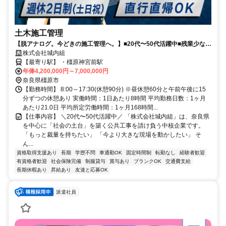
土木施工管理
【脱アナログ。今どきの施工管理へ。】■20代〜50代活躍中■残業少なめ
■昇給・賞与あり■長期休暇・有給休暇あり■決算賞与6年連続支給中■週
株式会社城内組
休2日制(土日祝)■継続祝い金最大50万円支給
【最寄り駅】 ・橿原神宮前駅
年俸4,200,000円～7,000,000円
奈良県橿原市
【勤務時間】 8:00～17:30(休憩90分) ※昼休憩60分と午前午後に15
分ずつの休憩あり 実働時間：1日あたり8時間 平均勤務日数：1ヶ月
あたり21.0日 平均所定労働時間：1ヶ月168時間...
【仕事内容】 ＼20代〜50代活躍中／ 「株式会社城内組」は、奈良県
を中心に「社会の土台」を築く公共工事を請け負う中核企業です。
「もっと裁量を持ちたい」 「今より大きな現場を動かしたい」 そ
ん...
資格取得支援あり
長期
学歴不問
車通勤OK
固定時間制
転勤なし
経験者歓迎
有資格者歓迎
社会保険完備
制服貸与
賞与あり
ブランクOK
交通費支給
長期休暇あり
昇給あり
友達と応募OK
派遣社員