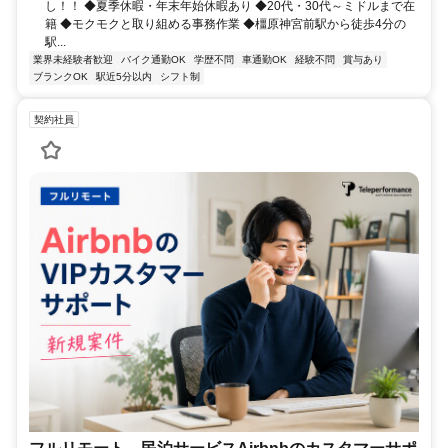
し！！ ◆夏季休暇・年末年始休暇あり ◆20代・30代～ミドルまで在
籍 ◆モクモクと取り組める事務作業 ◆橿原神宮前駅から徒歩4分の
駅...
業界未経験者歓迎
バイク通勤OK
学歴不問
車通勤OK
経験不問
賞与あり
ブランクOK
駅近5分以内
シフト制
契約社員