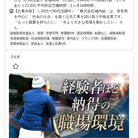
あたり21.0日 平均所定労働時間：1ヶ月168時間...
【仕事内容】 ＼20代〜50代活躍中／ 「株式会社城内組」は、奈良県
を中心に「社会の土台」を築く公共工事を請け負う中核企業です。
「もっと裁量を持ちたい」 「今より大きな現場を動かしたい」 そ
ん...
資格取得支援あり
長期
学歴不問
車通勤OK
固定時間制
転勤なし
経験者歓迎
有資格者歓迎
社会保険完備
制服貸与
賞与あり
ブランクOK
交通費支給
長期休暇あり
昇給あり
友達と応募OK
正社員