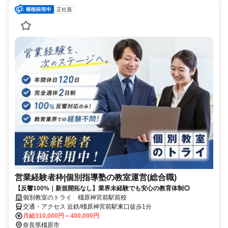
正社員
営業経験者枠|個別指導塾の教室運営(総合職)
【反響100%｜新規開拓なし】業界未経験でも安心の教育体制◎
個別教室のトライ 橿原神宮前駅前校
交通・アクセス 近鉄/橿原神宮前駅東口徒歩1分
月給310,000円～400,000円
奈良県橿原市