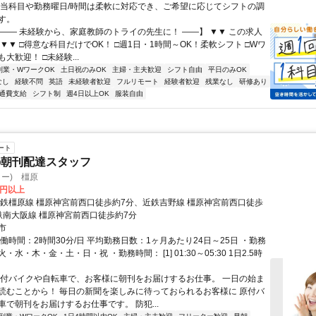
担当科目や勤務曜日/時間は柔軟に対応でき、ご希望に応じてシフトの調
す。
【―― 未経験から、家庭教師のトライの先生に！ ――】 ▼▼ この求人
！ ▼▼ □得意な科目だけでOK！ □週1日・1時間～OK！柔軟シフト □Wワ
大歓迎！ □未経験...
副業・WワークOK
土日祝のみOK
主婦・主夫歓迎
シフト自由
平日のみOK
なし
経験不問
英語
未経験者歓迎
フルリモート
経験者歓迎
残業なし
研修あり
通費支給
シフト制
週4日以上OK
服装自由
ート
の朝刊配達スタッフ
ター) 橿原
0円以上
近鉄橿原線 橿原神宮前西口徒歩約7分、近鉄吉野線 橿原神宮前西口徒歩
鉄南大阪線 橿原神宮前西口徒歩約7分
市
働時間：2時間30分/日 平均勤務日数：1ヶ月あたり24日～25日 ・勤務
・水・木・金・土・日・祝 ・勤務時間： [1] 01:30～05:30 1日2.5時
原付バイクや自転車で、お客様に朝刊をお届けするお仕事。 一日の始ま
読むことから！ 毎日の新聞を楽しみに待っておられるお客様に 原付バ
車で朝刊をお届けするお仕事です。 防犯...