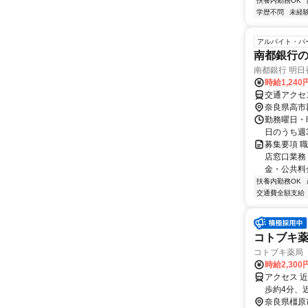
扶養内勤務OK
学歴不問
未経
アルバイト・パ
南都銀行
南都銀行 明
時給1,240
交通アクセ
奈良県高市
勤務曜日・時
日のうち週
募集要項 職
店窓口業務
金・公共料
扶養内勤務OK
交通費全額支給
コトブキ薬
コトブキ薬局 
時給2,30
アクセス 
歩約4分、
奈良県橿原