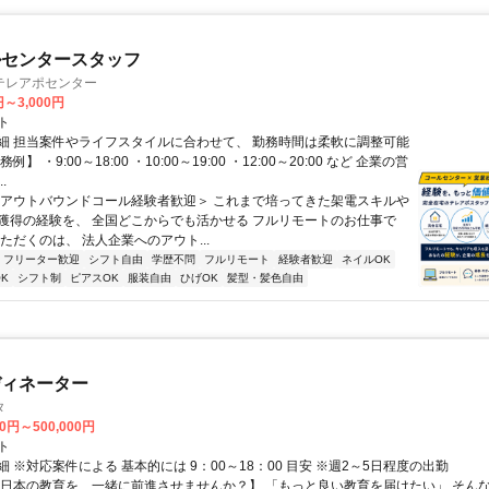
ルセンタースタッフ
テレアポセンター
円～3,000円
ト
細 担当案件やライフスタイルに合わせて、 勤務時間は柔軟に調整可能
例】 ・9:00～18:00 ・10:00～19:00 ・12:00～20:00 など 企業の営
.
＜アウトバウンドコール経験者歓迎＞ これまで培ってきた架電スキルや
獲得の経験を、 全国どこからでも活かせる フルリモートのお仕事で
ただくのは、 法人企業へのアウト...
フリーター歓迎
シフト自由
学歴不問
フルリモート
経験者歓迎
ネイルOK
K
シフト制
ピアスOK
服装自由
ひげOK
髪型・髪色自由
ディネーター
タ
00円～500,000円
ト
 ※対応案件による 基本的には 9：00～18：00 目安 ※週2～5日程度の出勤
【日本の教育を、一緒に前進させませんか？】 「もっと良い教育を届けたい」 そん