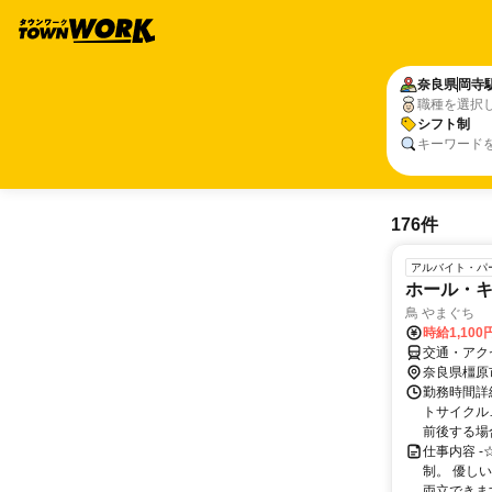
奈良県
岡寺
職種を選択
シフト制
キーワード
176件
アルバイト・パ
ホール・
鳥 やまぐち
時給1,100
交通・アク
奈良県橿原
勤務時間詳細
トサイクル
前後する場合
仕事内容 
制。 優し
両立できます