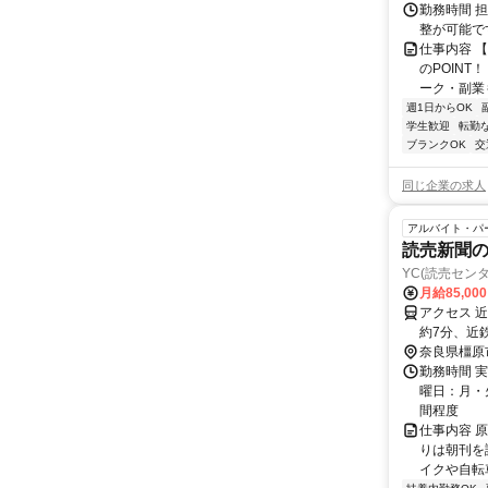
勤務時間 
整が可能で
仕事内容 
のPOINT
ーク・副業も
週1日からOK
学生歓迎
転勤
ブランクOK
交
同じ企業の求人
アルバイト・パ
読売新聞
YC(読売セン
月給85,00
アクセス 
約7分、近
奈良県橿原
勤務時間 実
曜日：月・火
間程度
仕事内容 
りは朝刊を
イクや自転