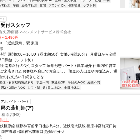
副業・WワークOK
1日4時間以内OK
主婦・主夫歓迎
フリーター歓迎
早朝
験者歓迎
午前
経験者歓迎
夜間
ブランクOK
長期歓迎
シフト制
ート
の受付スタッフ
日香支店/南都マネジメントサービス株式会社
円～1,490円
ス 「近鉄飛鳥」駅 東側
郡
間 原則9:00～16:00（昼休憩50分 実働6時間10分） 月曜日から金曜
3日勤務（シフト制）
種 南都銀行の受付スタッフ 雇用形態 パート / 職業紹介 仕事内容 営業
 ご来店されたお客様を窓口でお迎えし、 預金の入出金やお振込み、税
金のお支払い手続きなどを...
産休・育休取得実績あり
学歴不問
車通勤OK
平日のみOK
経験不問
週2・3日からOK
シフト制
週4日以上OK
土日祝休み
アルバイト・パート
局の薬剤師(ア)
橿原店(HS)
0円以上
近鉄橿原線 橿原神宮前東口徒歩約4分、近鉄南大阪線 橿原神宮前東口徒
近鉄吉野線 橿原神宮前東口徒歩約4分 0
市