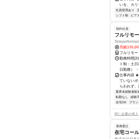
いを、カリ
社員登用あり
シフト制
ピアス
契約社員
フルリモー
Teleperform
月給330,0
フルリモー
勤務時間詳
ト制：土日
日勤務） ・
仕事内容 
ていないポ
らわれず、新
業界未経験者歓
転勤なし
経験
在宅OK
ブラン
同じ企業の求人
業務委託
在宅コー