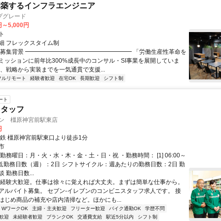
構築するインフラエンジニア
プグレード
円～5,000円
ト
細 フレックスタイム制
▏募集背景 ━━━━━━━━━━━━━━━━━━ 「労働生産性革命を
ミッションに前年比300%成長中のコンサル・SI事業を展開していま
は、戦略から実装までを一気通貫で支援...
フルリモート
経験者歓迎
在宅OK
長期歓迎
シフト制
ート
スタッフ
ブン 橿原神宮前駅東店
円
近鉄 橿原神宮前駅東口より徒歩1分
市
勤務曜日：月・火・水・木・金・土・日・祝 ・勤務時間： [1] 06:00～
・最低勤務日数（週）：2日 シフトサイクル：週あたりの勤務日数：2日 勤
 勤務日数...
未経験大歓迎。仕事は徐々に覚えれば大丈夫。まずは簡単な仕事から。
アルバイト募集。 セブン-イレブンのコンビニスタッフ求人です。 接
はじめ商品の補充や店内清掃など。ほかにも...
・WワークOK
主婦・主夫歓迎
フリーター歓迎
バイク通勤OK
学歴不問
歓迎
未経験者歓迎
ブランクOK
交通費支給
駅近5分以内
シフト制