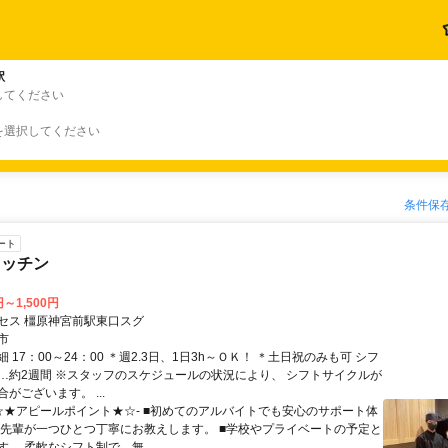
駅
してください
を選択してください
条件保
ート
キッチン
円～1,500円
セス 橿原神宮前駅東口スグ
市
 17：00～24：00 ＊週2.3日、1日3h～ＯＫ！ ＊土日祝のみも可 シフ
…約2週間 ※スタッフのスケジュールの状況により、 シフトサイクルが
がございます。 ...
-☆★アピールポイント★☆- ■初めてのアルバイトでも安心のサポート体
い先輩が一つひとつ丁寧にお教えします。 ■学校やプライベートの予定と
。 柔軟なシフト制で、無...