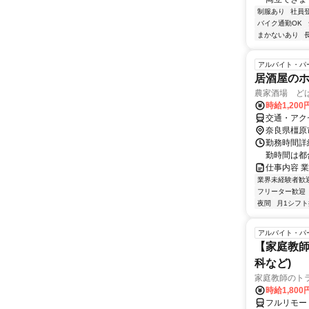
制服あり
社員
バイク通勤OK
まかないあり
アルバイト・パ
居酒屋の
農家酒場 ど
時給1,200
交通・アク
奈良県橿原
勤務時間詳細
勤時間は都
仕事内容 
業界未経験者歓
フリーター歓迎
夜間
月1シフ
アルバイト・パ
【家庭教師
科など)
家庭教師のト
時給1,800
フルリモー