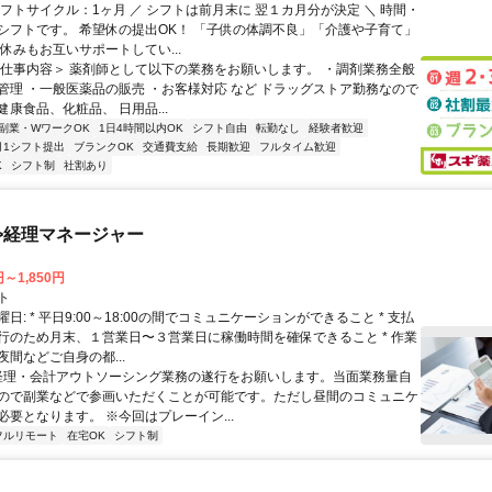
シフトサイクル：1ヶ月 ／ シフトは前月末に 翌１カ月分が決定 ＼ 時間・
シフトです。 希望休の提出OK！ 「子供の体調不良」「介護や子育て」
休みもお互いサポートしてい...
＜仕事内容＞ 薬剤師として以下の業務をお願いします。 ・調剤業務全般
管理 ・一般医薬品の販売 ・お客様対応 など ドラッグストア勤務なので
康食品、化粧品、 日用品...
副業・WワークOK
1日4時間以内OK
シフト自由
転勤なし
経験者歓迎
月1シフト提出
ブランクOK
交通費支給
長期歓迎
フルタイム歓迎
K
シフト制
社割あり
>経理マネージャー
円～1,850円
ト
日: * 平日9:00～18:00の間でコミュニケーションができること * 支払
行のため月末、１営業日〜３営業日に稼働時間を確保できること * 作業
間などご自身の都...
 経理・会計アウトソーシング業務の遂行をお願いします。当面業務量自
ので副業などで参画いただくことが可能です。ただし昼間のコミュニケ
必要となります。 ※今回はプレーイン...
フルリモート
在宅OK
シフト制