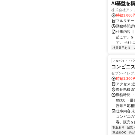
AI基盤を
株式会社アッ
時給3,000
フルリモー
勤務時間詳
仕事内容 
起こす」を
す。 当社
社員登用あり
アルバイト・パ
コンビニ
セブン-イレ
時給1,300
アクセス 
奈良県橿原
勤務時間 ・
09:00 
務曜日応相談
仕事内容 
コンビニの
客、販売を
制服あり
副業
車通勤OK
学生