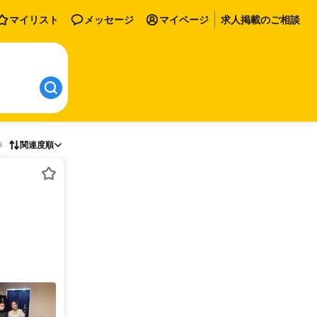
マイリスト
メッセージ
マイページ
求人掲載のご相談
存
関連度順