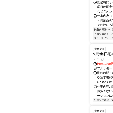
勤務時間 
曜日は固定
など 急なお
仕事内容 
・調剤薬の
その他にも健
扶養内勤務OK
有資格者歓迎
週2・3日からO
業務委託
<完全在宅
エニゴル
時給1,200
フルリモー
勤務時間・曜
や請求書発
については夜
仕事内容:
体多くない
ーションは
社員登用あり
業務委託