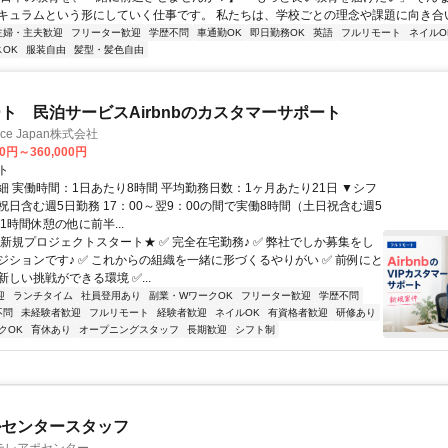
キュラムという形にしていく仕事です。 私たちは、学校ごとの理念や課題に向き合いな
主婦・主夫歓迎
フリーター歓迎
学歴不問
車通勤OK
即日勤務OK
英語
フルリモート
ネイルO
OK
服装自由
髪型・髪色自由
ト 民泊サービスAirbnbのカスタマーサポート
ance Japan株式会社
00円～360,000円
ト
細 実働時間：1日あたり8時間 平均勤務日数：1ヶ月あたり21日 ▼シフ
祝日含む週5日勤務 17：00～翌9：00の間で実働8時間（土日祝含む週5
1時間休憩の他に前半...
★新規プロジェクトスタート★ ✅ 完全在宅勤務♪ ✅ 弊社でしか募集をし
ジションです♪ ✅ これからの組織を一緒に形づくるやりがい ✅ 前例にと
しい挑戦ができる環境 ✅...
迎
ランチタイム
社員登用あり
副業・WワークOK
フリーター歓迎
学歴不問
不問
未経験者歓迎
フルリモート
経験者歓迎
ネイルOK
有資格者歓迎
研修あり
クOK
育休あり
オープニングスタッフ
長期歓迎
シフト制
ルセンタースタッフ