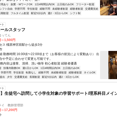
登用あり
副業・WワークOK
1日4時間以内OK
土日祝のみOK
フリーター歓迎
シフト自由
学歴不問
学生歓迎
経験不問
未経験者歓迎
経験者歓迎
交通費支給
長期歓迎
フルタイム歓迎
駅近5分以内
週2・3日からOK
シフト制
ート
ホールスタッフ
はってん
円～1,500円
セス 橿原神宮前駅から徒歩3分
市
 勤務時間 16:00頃〜22:00頃まで（お客様の状況により変動あり） 出
合や予定に合わせて変更も可能です。
業務内容は接客、清掃、洗い物等 初心者歓迎 経験者優遇
迎
扶養内勤務OK
週1日からOK
1日4時間以内OK
土日祝のみOK
学歴不問
学生歓迎
転勤なし
経験不問
未経験者歓迎
経験者歓迎
ネイルOK
ト提出
夕方
交通費支給
長期歓迎
駅近5分以内
週2・3日からOK
ート
】生徒宅へ訪問して小学生対象の学習サポート/理系科目メイン
ライ 教師管理部
円～17,200円
ト