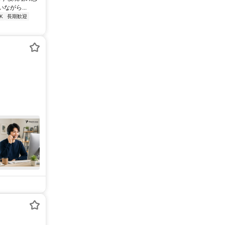
がら...
K
長期歓迎