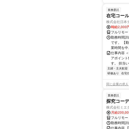
業務委託
在宅コー
株式会社日本
時給2,000
フルリモー
勤務時間詳
です。 【勤務
業時間を中..
仕事内容 
アポイント
す。 担当い
主婦・主夫歓迎
研修あり
在宅O
同じ企業の求人
業務委託
探究コー
株式会社ミエ
月給200,0
フルリモー
勤務時間詳細
仕事内容 