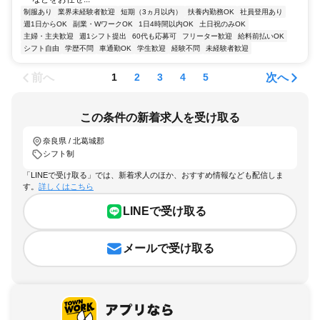
制服あり
業界未経験者歓迎
短期（3ヵ月以内）
扶養内勤務OK
社員登用あり
週1日からOK
副業・WワークOK
1日4時間以内OK
土日祝のみOK
主婦・主夫歓迎
週1シフト提出
60代も応募可
フリーター歓迎
給料前払いOK
シフト自由
学歴不問
車通勤OK
学生歓迎
経験不問
未経験者歓迎
前へ
次へ
1
2
3
4
5
この条件の新着求人を受け取る
奈良県 / 北葛城郡
シフト制
「LINEで受け取る」では、新着求人のほか、おすすめ情報なども配信しま
す。
詳しくはこちら
LINEで受け取る
メールで受け取る