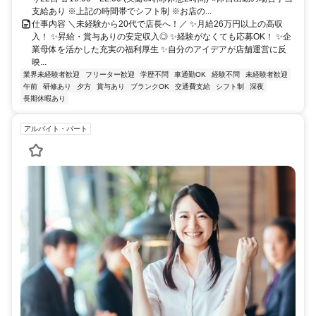
支給あり ※上記の時間帯でシフト制 ※お店の...
仕事内容 ＼未経験から20代で店長へ！／ ✨月給26万円以上の高収
入！ ✨昇給・賞与ありの安定収入◎ ✨経験がなくても応募OK！ ✨企
業母体を活かした充実の福利厚生 ✨自分のアイデアが店舗運営に反
映...
業界未経験者歓迎
フリーター歓迎
学歴不問
車通勤OK
経験不問
未経験者歓迎
午前
研修あり
夕方
賞与あり
ブランクOK
交通費支給
シフト制
深夜
長期休暇あり
アルバイト・パート