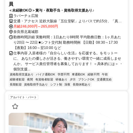
員
＜未経験OK◎＞賞与・夜勤手当・資格取得支援あり♪
ラパーチェ広陵
交通・アクセス 近鉄大阪線「五位堂駅」よりバスで約15分、「真美
ケ丘二丁目バス停」を下車して徒歩約5分
月給246,000円～265,000円
奈良県北葛城郡
勤務時間詳細 実働時間：1日あたり8時間 平均勤務日数：1ヶ月あた
り20日 〜 22日 ■シフト交代制 勤務時間例 【日勤】08:30～17:30
【夜勤】16:00～翌10:00 など
仕事内容 入居者様の『自分らしい生活』を応援する。をモットー
に、 あなたの優しさが活きる、働きやすい環境で一緒に成長しませ
んか。 サービス責任管理者を募集しております！ ＜具体的には＞ ・
個別支援...
資格取得支援あり
バイク通勤OK
学歴不問
車通勤OK
経験不問
午前
経験者歓迎
夜間
有資格者歓迎
研修あり
夕方
ブランクOK
交通費支給
長期歓迎
資格取得手当あり
シフト制
深夜
長期休暇あり
アルバイト・パート