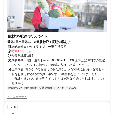
食材の配達アルバイト
週休2日土日休み！未経験歓迎！長期休暇あり！
株式会社ヨシケイライブリー王寺営業所
時給1,150円以上
奈良県北葛城郡
勤務時間・曜日: 週3日～OK 10：00～15：00 原則上記時間での勤務
ですが、フルタイム勤務をご希望の方はご相談ください。
仕事内容: ヨシケイのお届けのお仕事は、お客様のご家庭へ食材セッ
トをお届けする配達のお仕事です。 専用車を使い、決まったルート
で配達するので、道を覚えてしまえば無理なく続けられます。 この
お仕事は...
即日勤務OK
固定時間制
交通費支給
シフト制
昇給あり
同じ企業の求人
正社員