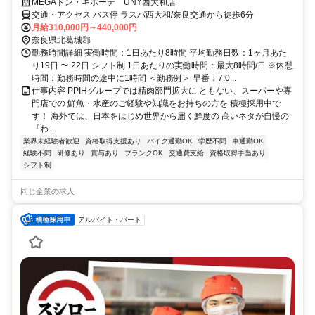
MEGAドン・キホーテ UNY西大和店
交通・アクセス バス停 ラスパ西大和/奈良交通から徒歩6分
月給310,000円～440,000円
奈良県北葛城郡
勤務時間詳細 実働時間：1日あたり8時間 平均勤務日数：1ヶ月あた
り19日 〜 22日 シフト制 1日あたりの実働時間：最大8時間/日 ※休憩
時間：勤務時間の途中に1時間 ＜勤務例＞ 早番：7:0...
仕事内容 PPIHグループでは精肉部門拡大に ともない、スーパーや専
門店での 鮮魚・水産のご経験や知識をお持ちの方を 積極採用中で
す！ 海外では、日本をはじめ世界から届く鮮度の 高いネタが自慢の
『わ...
業界未経験者歓迎
資格取得支援あり
バイク通勤OK
学歴不問
車通勤OK
経験不問
研修あり
賞与あり
ブランクOK
交通費支給
資格取得手当あり
シフト制
同じ企業の求人
アルバイト・パート