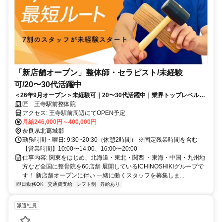
「新店舗オープン」整体師・セラピスト/未経験
可/20〜30代活躍中
＜26年9月オープン＞未経験可｜20〜30代活躍中｜業界トップレベルの
給与水準｜初回ボーナス80万円・賞与500万円の支給実績あり
匠 王寺駅前整体院
アクセス: 王寺駅前周辺にてOPEN予定
月給246,000円～400,000円
奈良県北葛城郡
勤務時間・曜日: 9:30~20:30（休憩2時間） ※固定残業時間を含む
【営業時間】10:00〜14:00、16:00〜20:00
仕事内容: 関東をはじめ、北海道・東北・関西 ・東海・中国・九州地
方など全国に整骨院を60店舗 展開しているICHINOSHIKIグループで
す！ 新店舗オープンに伴い 一緒に働くスタッフを募集しま...
即日勤務OK
交通費支給
シフト制
昇給あり
派遣社員