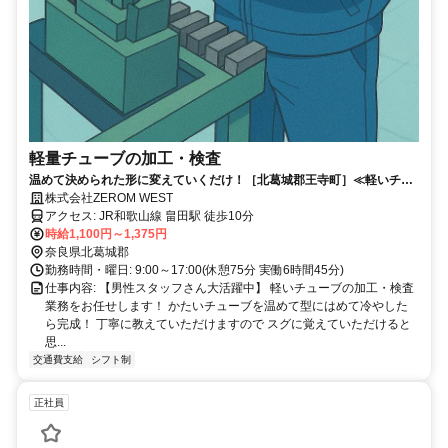
軽量チューブの加工・検査
温めて決められた形に変えていくだけ！［北葛城郡王寺町］≪軽いチュ
ーブの加工・検査≫◆時給1100円～！◆交通費支給あり！◆社保あり！
株式会社ZEROM WEST
アクセス: JR和歌山線 畠田駅 徒歩10分
時給1,100円～1,375円
奈良県北葛城郡
勤務時間・曜日: 9:00～17:00(休憩75分 実働6時間45分)
仕事内容: 【男性スタッフさん大活躍中】 軽いチューブの加工・検査
業務をお任せします！ かたいチューブを温めて型にはめて冷やした
ら完成！ 丁寧に教えていただけますので スグに覚えていただけると
思...
交通費支給
シフト制
正社員