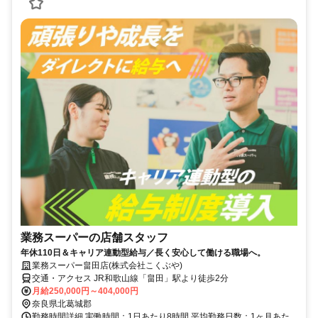
業務スーパーの店舗スタッフ
年休110日＆キャリア連動型給与／長く安心して働ける職場へ。
業務スーパー畠田店(株式会社こくぶや)
交通・アクセス JR和歌山線「畠田」駅より徒歩2分
月給250,000円～404,000円
奈良県北葛城郡
勤務時間詳細 実働時間：1日あたり8時間 平均勤務日数：1ヶ月あた