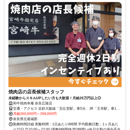
焼肉店の店長候補スタッフ
未経験からスキルUPしたい方も大歓迎！月給26万円以上◎
和牛焼肉幸庵 奈良広陵店
交通・アクセス 近鉄大阪線「五位堂駅」車5分、JR「王寺駅」車15
分
月給260,000円～399,000円
奈良県北葛城郡
勤務時間詳細 実働時間：1日あたり8時間 平均勤務日数：1ヶ月あた
り22日 ⏰10:00～22:00 (実働8時間/休憩2時間) ⭐休日出勤の場合手当