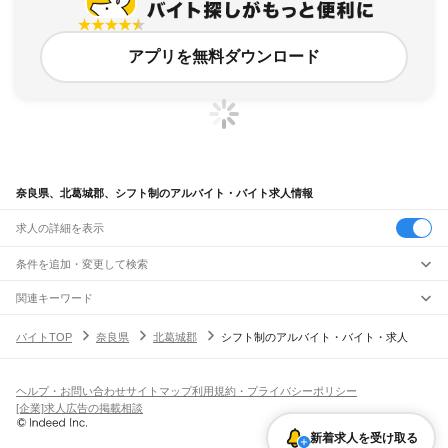
アプリを無料ダウンロード
奈良県、北葛城郡、シフト制のアルバイト・バイト求人情報
求人の詳細を表示
条件を追加・変更して検索
市区町村を追加・変更
関連キーワード
奈良県 シフト管理
奈良県 奈良市 希望シフト制
奈良県 北葛城郡 予定
奈良県
駅を追加・変更
バイトTOP
奈良県
北葛城郡
シフト制のアルバイト・バイト・求人
奈良県 希望シフト制
奈良県 自由シフト
奈良県
すべて
奈良市
大和高田市
大和郡山市
天理市
橿原市
桜井市
五條市
御所市
生駒市
香芝市
職種を追加・変更
大和路線
葛城市
宇陀市
山辺郡
生駒郡
磯城郡
宇陀郡
高市郡
北葛城郡
吉野郡
平城山駅
奈良駅
郡山駅
大和小泉駅
法隆寺駅
王寺駅
三郷駅
飲食・フードサービス
ヘルプ・お問い合わせ
サイトマップ
利用規約・プライバシーポリシー
特徴を追加・変更
飲食・フードサービス
すべて
[企業]求人広告の掲載相談
奈良線
ホールスタッフ
キッチンスタッフ
皿洗い・洗い場
精肉・鮮魚加工
給食調理
人気
平城山駅
奈良駅
雇用形態を追加・変更
新着求人を受け取る
パン屋（ベーカリー）
フードカウンター販売員
バー（BAR）・バーテンダー
日払いOK
高校生歓迎
学生歓迎
深夜の仕事
髪型・髪色自由
ひげOK
ネイルOK