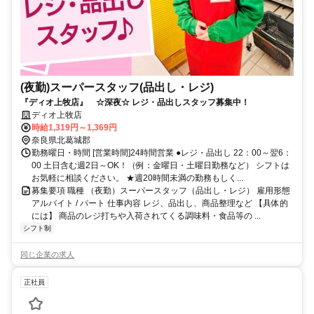
(夜勤)スーパースタッフ(品出し・レジ)
『ディオ上牧店』 ☆深夜☆ レジ・品出しスタッフ募集中！
ディオ上牧店
時給1,319円～1,369円
奈良県北葛城郡
勤務曜日・時間 [営業時間]24時間営業 ●レジ・品出し 22：00～翌6：
00 土日含む週2日～OK！（例：金曜日・土曜日勤務など） シフトは
お気軽に相談ください。 ★週20時間未満の勤務もしく...
募集要項 職種 （夜勤）スーパースタッフ（品出し・レジ） 雇用形態
アルバイト / パート 仕事内容 レジ、品出し、商品整理など 【具体的
には】 商品のレジ打ちや入荷されてくる調味料・食品等の ...
シフト制
同じ企業の求人
正社員