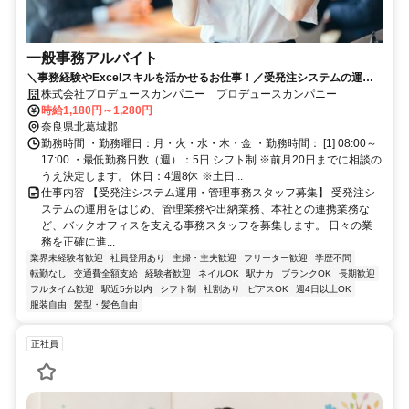
一般事務アルバイト
＼事務経験やExcelスキルを活かせるお仕事！／受発注システムの運用
や管理業務、請求書・買掛管理、本社との連携など、幅広い事務業務を
株式会社プロデュースカンパニー プロデュースカンパニー
担当するお仕事です。Excelの関数を使用した帳票作成もあるため、こ
時給1,180円～1,280円
れまでの事務経験やPCスキルを活かしたい方におすすめ。日勤のみで安
奈良県北葛城郡
定して働ける環境です。
勤務時間 ・勤務曜日：月・火・水・木・金 ・勤務時間： [1] 08:00～
17:00 ・最低勤務日数（週）：5日 シフト制 ※前月20日までに相談の
うえ決定します。 休日：4週8休 ※土日...
仕事内容 【受発注システム運用・管理事務スタッフ募集】 受発注シ
ステムの運用をはじめ、管理業務や出納業務、本社との連携業務な
ど、バックオフィスを支える事務スタッフを募集します。 日々の業
務を正確に進...
業界未経験者歓迎
社員登用あり
主婦・主夫歓迎
フリーター歓迎
学歴不問
転勤なし
交通費全額支給
経験者歓迎
ネイルOK
駅ナカ
ブランクOK
長期歓迎
フルタイム歓迎
駅近5分以内
シフト制
社割あり
ピアスOK
週4日以上OK
服装自由
髪型・髪色自由
正社員