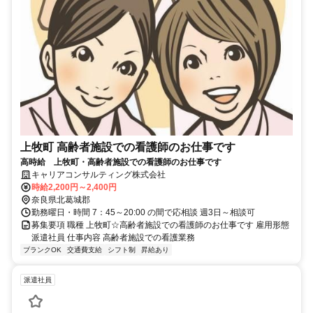
上牧町 高齢者施設での看護師のお仕事です
高時給 上牧町・高齢者施設での看護師のお仕事です
キャリアコンサルティング株式会社
時給2,200円～2,400円
奈良県北葛城郡
勤務曜日・時間 7：45～20:00 の間で応相談 週3日～相談可
募集要項 職種 上牧町☆高齢者施設での看護師のお仕事です 雇用形態
派遣社員 仕事内容 高齢者施設での看護業務
ブランクOK
交通費支給
シフト制
昇給あり
派遣社員