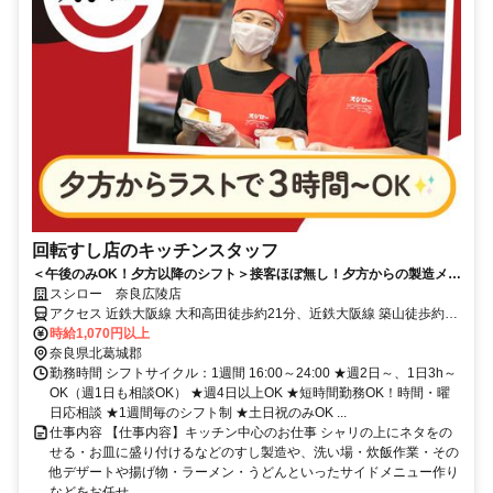
回転すし店のキッチンスタッフ
＜午後のみOK！夕方以降のシフト＞接客ほぼ無し！夕方からの製造メイ
ンでコツコツ働ける
スシロー 奈良広陵店
アクセス 近鉄大阪線 大和高田徒歩約21分、近鉄大阪線 築山徒歩約22
分、ＪＲ桜井線 高田（奈良県）東口徒歩約25分
時給1,070円以上
奈良県北葛城郡
勤務時間 シフトサイクル：1週間 16:00～24:00 ★週2日～、1日3h～
OK（週1日も相談OK） ★週4日以上OK ★短時間勤務OK！時間・曜
日応相談 ★1週間毎のシフト制 ★土日祝のみOK ...
仕事内容 【仕事内容】キッチン中心のお仕事 シャリの上にネタをの
せる・お皿に盛り付けるなどのすし製造や、洗い場・炊飯作業・その
他デザートや揚げ物・ラーメン・うどんといったサイドメニュー作り
などをお任せ...