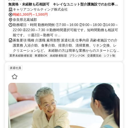
無資格・未経験も応相談可 キレイなユニット型介護施設でのお仕事で
す 働きやすさ抜群
キャリアコンサルティング株式会社
時給1,300円～1,500円
奈良県北葛城郡
勤務曜日・時間 勤務時間例 ①7:00～16:00 ②9:00～18:00 ③14:00～
22:00 ④22:00～7:30 ※勤務時間選択可能です。短時間勤務も相談可
能です。 ☆週2日～勤務可 ☆...
募集要項 職種 介護職 雇用形態 派遣社員 仕事内容 高齢者施設での介
護業務 入浴介助、食事介助、排泄介助、清掃業務、リネン交換、レ
クリエーションなど。 未経験の方は簡単な業務からのスタートにな...
業界未経験者歓迎
車通勤OK
未経験者歓迎
ブランクOK
交通費支給
シフト制
派遣社員