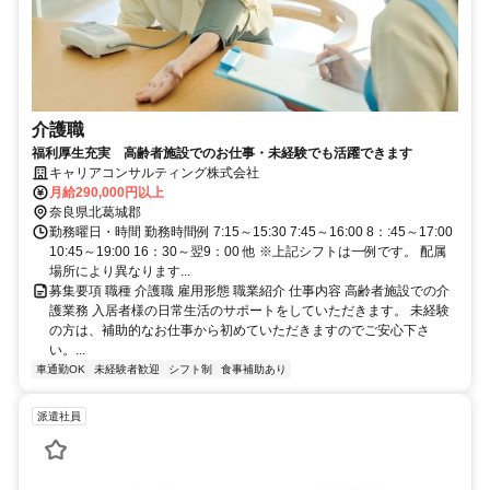
介護職
福利厚生充実 高齢者施設でのお仕事・未経験でも活躍できます
キャリアコンサルティング株式会社
月給290,000円以上
奈良県北葛城郡
勤務曜日・時間 勤務時間例 7:15～15:30 7:45～16:00 8：:45～17:00
10:45～19:00 16：30～翌9：00 他 ※上記シフトは一例です。 配属
場所により異なります...
募集要項 職種 介護職 雇用形態 職業紹介 仕事内容 高齢者施設での介
護業務 入居者様の日常生活のサポートをしていただきます。 未経験
の方は、補助的なお仕事から初めていただきますのでご安心下さ
い。...
車通勤OK
未経験者歓迎
シフト制
食事補助あり
派遣社員