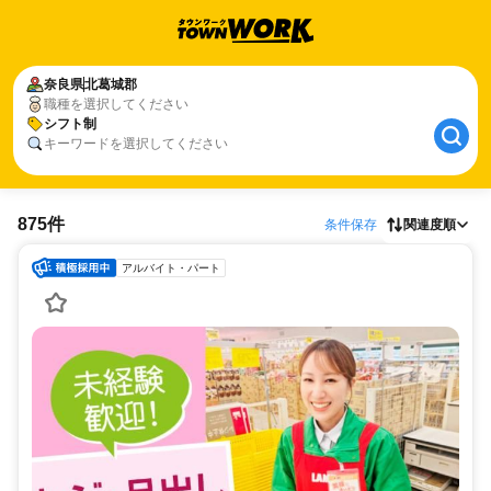
奈良県
北葛城郡
職種を選択してください
シフト制
キーワードを選択してください
875件
条件保存
関連度順
アルバイト・パート