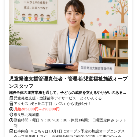
児童発達支援管理責任者・管理者/児童福祉施設オープ
ンスタッフ
施設全体の運営業務を通して、子どもの成長を支えるやりがいのある仕
事です！
児童発達支援・放課後等デイサービス とぅいんくる
アクセス: 桜ヶ丘二丁目（バス）から徒歩1分！
月給285,000円～290,000円
奈良県北葛城郡
勤務時間・曜日: 9：30〜18：30（休憩1時間） 日曜固定休み シフト
制
仕事内容: ※こちらは10月1日にオープン予定の施設オープニングス
タッフ募集求人です。 ※施設外観及び内装の写真は工事中のため、