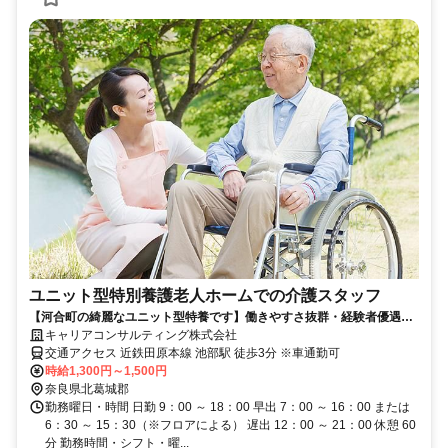
ユニット型特別養護老人ホームでの介護スタッフ
【河合町の綺麗なユニット型特養です】働きやすさ抜群・経験者優遇・
勤務時間・土日休みも相談可
キャリアコンサルティング株式会社
交通アクセス 近鉄田原本線 池部駅 徒歩3分 ※車通勤可
時給1,300円～1,500円
奈良県北葛城郡
勤務曜日・時間 日勤 9：00 ～ 18：00 早出 7：00 ～ 16：00 または
6：30 ～ 15：30（※フロアによる） 遅出 12：00 ～ 21：00 休憩 60
分 勤務時間・シフト・曜...