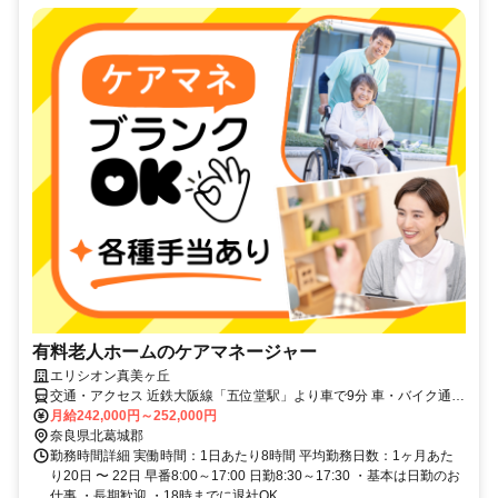
有料老人ホームのケアマネージャー
エリシオン真美ヶ丘
交通・アクセス 近鉄大阪線「五位堂駅」より車で9分 車・バイク通勤
可
月給242,000円～252,000円
奈良県北葛城郡
勤務時間詳細 実働時間：1日あたり8時間 平均勤務日数：1ヶ月あた
り20日 〜 22日 早番8:00～17:00 日勤8:30～17:30 ・基本は日勤のお
仕事 ・長期歓迎 ・18時までに退社OK