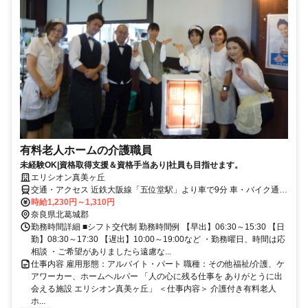
有料老人ホームの介護職員
未経験OK|資格取得支援＆資格手当あり|社員も目指せます。
エリシオン真美ヶ丘
交通・アクセス 近鉄大阪線「五位堂駅」より車で9分 車・バイク通勤
可
時給1,230円～1,310円
奈良県北葛城郡
勤務時間詳細 ■シフト交代制 勤務時間例 【早出】06:30～15:30 【日
勤】08:30～17:30 【遅出】10:00～19:00など ・勤務曜日、時間は応
相談 ・ご希望がありましたら遠慮な...
仕事内容 雇用形態：アルバイト・パート 職種：その他福祉/介護、ケ
アワーカー、ホームヘルパー 「人の心に残る仕事を ありがとうに出
会える施設 エリシオン真美ヶ丘」 ＜仕事内容＞ 介護付き有料老人
ホ...