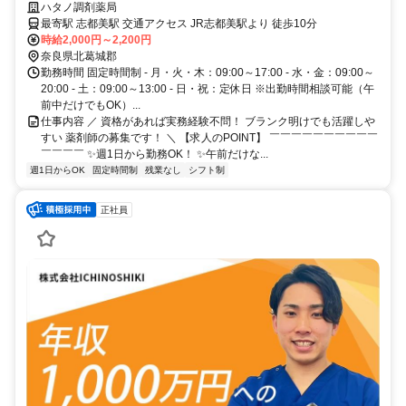
ハタノ調剤薬局
最寄駅 志都美駅 交通アクセス JR志都美駅より 徒歩10分
時給2,000円～2,200円
奈良県北葛城郡
勤務時間 固定時間制 - 月・火・木：09:00～17:00 - 水・金：09:00～
20:00 - 土：09:00～13:00 - 日・祝：定休日 ※出勤時間相談可能（午
前中だけでもOK）...
仕事内容 ／ 資格があれば実務経験不問！ ブランク明けでも活躍しや
すい 薬剤師の募集です！ ＼ 【求人のPOINT】 ￣￣￣￣￣￣￣￣￣￣
￣￣￣￣ ✨週1日から勤務OK！ ✨午前だけな...
週1日からOK
固定時間制
残業なし
シフト制
正社員