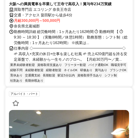
大阪への満員電車を卒業して王寺で高収入！賞与年234万実績
買取専門店 エコリング 奈良王寺店
交通・アクセス 畠田駅から徒歩4分
月給300,000円～500,000円
奈良県北葛城郡
勤務時間詳細 総労働時間：1ヶ月あたり162時間 ⏱ 勤務時間 【 ⏱
9:30 ～ 18:30 】（実働8時間／休憩1時間） 勤務形態：シフト制（総
労働時間：1ヶ月あたり162時間） ※残業は...
仕事内容 ◇━━━━━━━━━━━━━━━━━━━━━━━━◇
🌱 高収入×充実の休日×仕事を楽しむ社風 🌱 売上420億円超を誇る安
定基盤で、未経験から一生モノのプロへ。 【月給30万円〜／賞...
業界未経験者歓迎
資格取得支援あり
フリーター歓迎
バイク通勤OK
職場見学可
経験不問
未経験者歓迎
経験者歓迎
ネイルOK
研修あり
賞与あり
ブランクOK
育休あり
交通費支給
長期歓迎
駅近5分以内
資格取得手当あり
シフト制
社割あり
長期休暇あり
アルバイト・パート