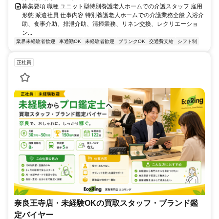
募集要項 職種 ユニット型特別養護老人ホームでの介護スタッフ 雇用
形態 派遣社員 仕事内容 特別養護老人ホームでの介護業務全般 入浴介
助、食事介助、排泄介助、清掃業務、リネン交換、レクリエーショ
ン...
業界未経験者歓迎
車通勤OK
未経験者歓迎
ブランクOK
交通費支給
シフト制
正社員
奈良王寺店・未経験OKの買取スタッフ・ブランド鑑
定バイヤー