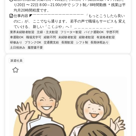
り20日 〜 22日 8:00～21:00の中で シフト制／8時間勤務 ＊残業は平
均月20時間程度です。
仕事内容 ◤￣￣￣￣￣￣￣￣￣￣￣￣￣￣ 「もっとこうしたら良い
のに」が、 ここでなら通ります。 若手の声で職場もサービスも 変え
ていける、 新しい「こくぶや」へ！ ＿＿＿＿＿＿＿＿＿＿...
業界未経験者歓迎
主婦・主夫歓迎
フリーター歓迎
バイク通勤OK
学歴不問
車通勤OK
職場見学可
経験不問
未経験者歓迎
経験者歓迎
有資格者歓迎
研修あり
ブランクOK
交通費支給
長期歓迎
シフト制
長期休暇あり
土日祝休み
履歴書不要
派遣社員