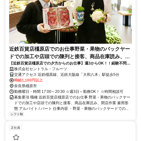
近鉄百貨店橿原店でのお仕事野菜・果物のバックヤー
ドでの加工や店頭での陳列と接客、商品在庫読み、閉
【近鉄百貨店橿原店での夕方からのお仕事】週3からOK！！経験不問♪
店作業
駅から5分。通勤便利な職場で人気！
株式会社セントラル・フルーツ
交通アクセス 近鉄橿原線、近鉄大阪線「大和八木」駅徒歩5分
時給1,100円以上
奈良県橿原市
勤務曜日・時間 17:00～20:30 ☆週3日～勤務OK！ ☆時間相談可
募集要項 職種 近鉄百貨店橿原店でのお仕事 野菜・果物のバックヤー
ドでの加工や店頭での陳列と接客、商品在庫読み、閉店作業 雇用形
態 アルバイト / パート 仕事内容 ・野菜・果物のバックヤードでの...
シフト制
正社員