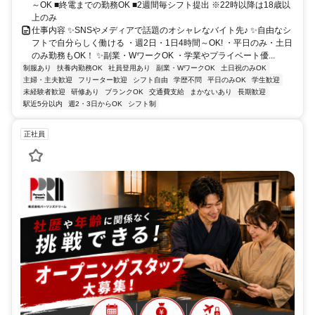
～OK ■終電までの勤務OK ■2週間毎シフト提出 ※22時以降は18歳以
上のみ
仕事内容 ✨SNSやメディアで話題のオシャレなバイト先♪ ✨自由なシ
フトで自分らしく働ける ・週2日・1日4時間～OK! ・平日のみ・土日
のみ勤務もOK！ ✨副業・WワークOK ・学業やプライベート優...
制服あり
扶養内勤務OK
社員登用あり
副業・WワークOK
土日祝のみOK
主婦・主夫歓迎
フリーター歓迎
シフト自由
学歴不問
平日のみOK
学生歓迎
未経験者歓迎
研修あり
ブランクOK
交通費支給
まかないあり
長期歓迎
駅近5分以内
週2・3日からOK
シフト制
正社員