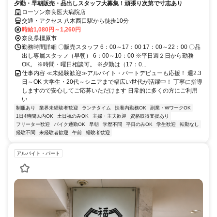
夕勤・早朝販売・品出しスタッフ大募集！頑張り次第で寸志あり
ローソン奈良医大病院店
交通・アクセス 八木西口駅から徒歩10分
時給1,080円～1,260円
奈良県橿原市
勤務時間詳細 〇販売スタッフ 6：00～17：00 17：00～22：00 〇品
出し専属スタッフ（早朝） 6：00～10：00 ※平日週２日から勤務
OK。 ※時間・曜日相談可。 ※夕勤は（17：0...
仕事内容 ≪未経験歓迎≫アルバイト・パートデビューも応援！ 週2.3
日～OK 大学生・20代～シニアまで幅広い世代が活躍中！ 丁寧に指導
しますので安心してご応募いただけます 日常的に多くの方にご利用
い...
制服あり
業界未経験者歓迎
ランチタイム
扶養内勤務OK
副業・WワークOK
1日4時間以内OK
土日祝のみOK
主婦・主夫歓迎
資格取得支援あり
フリーター歓迎
バイク通勤OK
早朝
学歴不問
平日のみOK
学生歓迎
転勤なし
経験不問
未経験者歓迎
午前
経験者歓迎
アルバイト・パート