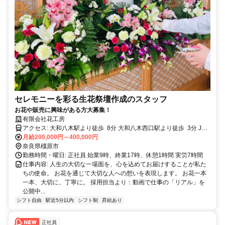
セレモニーを彩る生花祭壇作成のスタッフ
お花や販売に興味がある方大募集！
有限会社花工房
アクセス: 大和八木駅より徒歩 8分 大和八木西口駅より徒歩 3分 JR
畝傍駅よら徒歩 6分
月給200,000円～400,000円
奈良県橿原市
勤務時間・曜日: 正社員 始業9時、終業17時、休憩1時間 実労7時間
仕事内容: 人生の大切な一場面を、心を込めてお届けすることが私た
ちの使命。 お花を通じて大切な人への想いを表現します。 お花一本
一本、大切に、丁寧に。 採用担当より：動画で仕事の「リアル」を
公開中...
シフト自由
駅近5分以内
シフト制
昇給あり
正社員