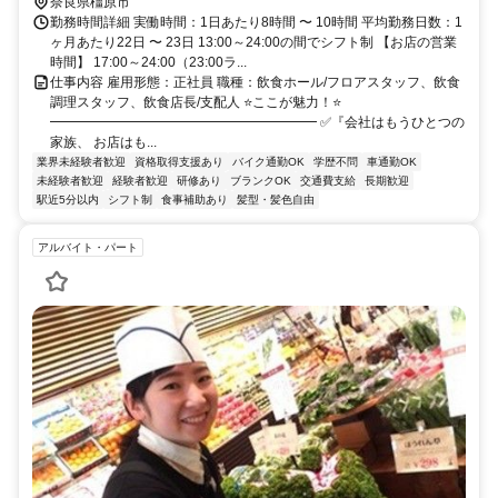
奈良県橿原市
勤務時間詳細 実働時間：1日あたり8時間 〜 10時間 平均勤務日数：1
ヶ月あたり22日 〜 23日 13:00～24:00の間でシフト制 【お店の営業
時間】 17:00～24:00（23:00ラ...
仕事内容 雇用形態：正社員 職種：飲食ホール/フロアスタッフ、飲食
調理スタッフ、飲食店長/支配人 ⭐ここが魅力！⭐
━━━━━━━━━━━━━━━━━━━━ ✅『会社はもうひとつの
家族、 お店はも...
業界未経験者歓迎
資格取得支援あり
バイク通勤OK
学歴不問
車通勤OK
未経験者歓迎
経験者歓迎
研修あり
ブランクOK
交通費支給
長期歓迎
駅近5分以内
シフト制
食事補助あり
髪型・髪色自由
アルバイト・パート