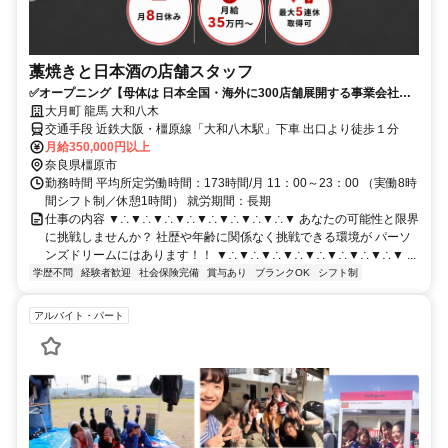
藁焼きと日本酒の店舗スタッフ
✅️オープニング【母体は 日本全国・海外に300店舗展開する事業会社】
✅️あなたの可能性と限界に挑戦しませんか？
大月町 龍馬 大和八木
交通手段 近鉄大阪・橿原線「大和八木駅」下車 出口より徒歩１分
月給350,000円以上
奈良県橿原市
勤務時間 平均所定労働時間：173時間/月 11：00～23：00 （実働8時
間シフト制／休憩1時間） 就労期間：長期
仕事の内容 ▼∴▼∴▼∴▼∴▼∴▼∴▼∴▼∴▼ あなたの可能性と限界
に挑戦しませんか？ 社歴や年齢に関係なく挑戦できる環境が パーソ
ンズドリームにはあります！！ ▼∴▼∴▼∴▼∴▼∴▼∴▼∴▼∴▼ ...
学歴不問
経験者歓迎
社会保険完備
賞与あり
ブランクOK
シフト制
アルバイト・パート