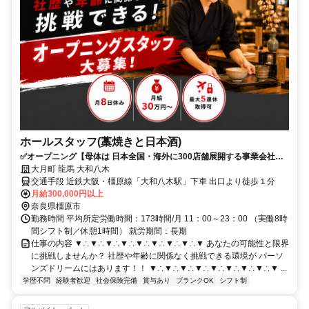
ホールスタッフ(藁焼きと日本酒)
✅️オープニング【母体は 日本全国・海外に300店舗展開する事業会社】
✅️あなたの可能性と限界に挑戦しませんか？
大月町 龍馬 大和八木
交通手段 近鉄大阪・橿原線「大和八木駅」下車 出口より徒歩１分
月給300,000円以上
奈良県橿原市
勤務時間 平均所定労働時間：173時間/月 11：00～23：00 （実働8時
間シフト制／休憩1時間） 就労期間：長期
仕事の内容 ▼∴▼∴▼∴▼∴▼∴▼∴▼∴▼∴▼ あなたの可能性と限界
に挑戦しませんか？ 社歴や年齢に関係なく挑戦できる環境が パーソ
ンズドリームにはあります！！ ▼∴▼∴▼∴▼∴▼∴▼∴▼∴▼∴▼ ...
学歴不問
経験者歓迎
社会保険完備
賞与あり
ブランクOK
シフト制