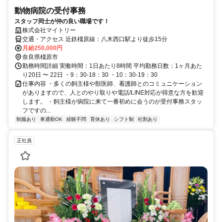
動物病院の受付事務
スタッフ同士が仲の良い職場です！
株式会社マイトリー
交通・アクセス 近鉄橿原線：八木西口駅より徒歩15分
月給250,000円
奈良県橿原市
勤務時間詳細 実働時間：1日あたり8時間 平均勤務日数：1ヶ月あた
り20日 〜 22日 ・9：30-18：30 ・10：30-19：30
仕事内容 ・多くの飼主様や獣医師、看護師とのコミュニケーション
がありますので、人とのやり取りや電話/LINE対応が得意な方を歓迎
します。 ・飼主様が病院に来て一番初めに会うのが受付事務スタッ
フですの...
制服あり
車通勤OK
経験不問
育休あり
シフト制
社割あり
正社員