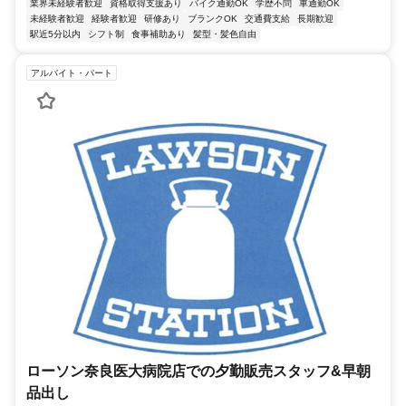
業界未経験者歓迎
資格取得支援あり
バイク通勤OK
学歴不問
車通勤OK
未経験者歓迎
経験者歓迎
研修あり
ブランクOK
交通費支給
長期歓迎
駅近5分以内
シフト制
食事補助あり
髪型・髪色自由
アルバイト・パート
ローソン奈良医大病院店での夕勤販売スタッフ&早朝
品出し