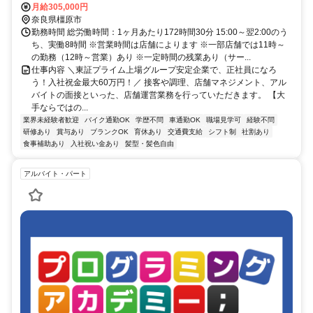
月給305,000円
奈良県橿原市
勤務時間 総労働時間：1ヶ月あたり172時間30分 15:00～翌2:00のう
ち、実働8時間 ※営業時間は店舗によります ※一部店舗では11時～
の勤務（12時～営業）あり ※一定時間の残業あり（サー...
仕事内容 ＼東証プライム上場グループ安定企業で、正社員になろ
う！入社祝金最大60万円！／ 接客や調理、店舗マネジメント、アル
バイトの面接といった、店舗運営業務を行っていただきます。 【大
手ならではの...
業界未経験者歓迎
バイク通勤OK
学歴不問
車通勤OK
職場見学可
経験不問
研修あり
賞与あり
ブランクOK
育休あり
交通費支給
シフト制
社割あり
食事補助あり
入社祝い金あり
髪型・髪色自由
アルバイト・パート