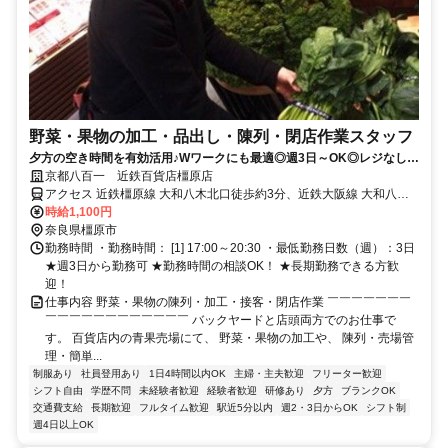
野菜・果物の加工・品出し・陳列・閉店作業スタッフ
夕方の空き時間を有効活用♪Wワークにも最適◎週3日～OK◎レジなし！
主婦(夫)・フリーター歓迎！百貨店でのお仕事★
京都八百一 近鉄百貨店橿原店
アクセス 近鉄橿原線 大和八木北口徒歩約3分、近鉄大阪線 大和八木
北口徒歩約3分、ＪＲ桜井線/ＪＲ和歌山線 畝傍徒歩約8分
時給1,100円
奈良県橿原市
勤務時間 ・勤務時間： [1] 17:00～20:30 ・最低勤務日数（週）：3日
★週3日から勤務可 ★勤務時間の相談OK！ ★長期勤務できる方歓
迎！
仕事内容 野菜・果物の陳列・加工・接客・閉店作業 ￣￣￣￣￣￣￣
￣￣￣￣￣￣￣￣￣￣￣￣ バックヤードと店頭両方でのお仕事で
す。 百貨店内の青果売場にて、 野菜・果物の加工や、 陳列・売場管
理・簡単...
制服あり
社員登用あり
1日4時間以内OK
主婦・主夫歓迎
フリーター歓迎
シフト自由
学歴不問
未経験者歓迎
経験者歓迎
研修あり
夕方
ブランクOK
交通費支給
長期歓迎
フルタイム歓迎
駅近5分以内
週2・3日からOK
シフト制
週4日以上OK