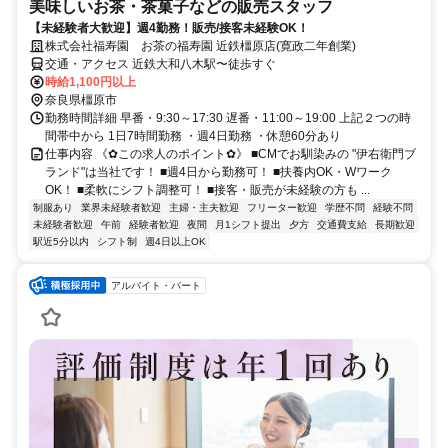
美味しいお茶・茶菓子などの販売スタッフ
【未経験者大歓迎】週4勤務！販売/接客未経験OK！
株式会社福寿園 お茶の福寿園 近鉄橿原店(寛政二年創業)
交通・アクセス 近鉄大和八木駅〜徒歩すぐ
時給1,100円以上
奈良県橿原市
勤務時間詳細 早番・9:30～17:30 遅番・11:00～19:00 上記２つの時
間帯中から 1日7時間勤務 ・週4日勤務 ・休憩60分あり
仕事内容 《✿この求人のポイント✿》 ■CMでお馴染みの "伊右衛門ブ
ランド"は当社です！ ■週4日から勤務可！ ■扶養内OK・Wワーク
OK！ ■柔軟にシフト調整可！ ■接客・販売が未経験の方も ...
制服あり
業界未経験者歓迎
主婦・主夫歓迎
フリーター歓迎
学歴不問
経験不問
未経験者歓迎
午前
経験者歓迎
夜間
月1シフト提出
夕方
交通費支給
長期歓迎
駅近5分以内
シフト制
週4日以上OK
アルバイト・パート