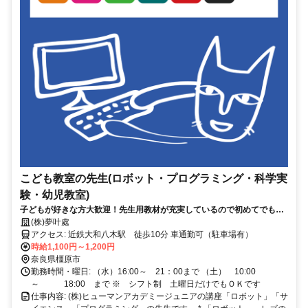
こども教室の先生(ロボット・プログラミング・科学実
験・幼児教室)
子どもが好きな方大歓迎！先生用教材が充実しているので初めてでも大
丈夫！
(株)夢叶處
アクセス: 近鉄大和八木駅 徒歩10分 車通勤可（駐車場有）
時給1,100円～1,200円
奈良県橿原市
勤務時間・曜日: （水）16:00～ 21：00まで （土） 10:00
～ 18:00 まで ※ シフト制 土曜日だけでもＯＫです
仕事内容: (株)ヒューマンアカデミージュニアの講座「ロボット」「サ