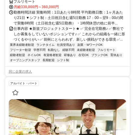
フルリモート
月給330,000円～360,000円
勤務時間詳細 実働時間：1日あたり8時間 平均勤務日数：1ヶ月あた
り21日 ▼シフト制：土日祝日含む週5日勤務 17：00～翌9：00の間
で実働8時間（土日祝含む週5日勤務） ・1時間休憩の他に前半...
仕事内容 ★新規プロジェクトスタート★ ✅ 完全在宅勤務♪ ✅ 弊社で
しか募集をしていないポジションです♪ ✅ これからの組織を一緒に形
づくるやりがい ✅ 前例にとらわれず、新しい挑戦ができる環境 ✅...
業界未経験者歓迎
ランチタイム
社員登用あり
副業・WワークOK
フリーター歓迎
学歴不問
転勤なし
経験不問
未経験者歓迎
フルリモート
経験者歓迎
ネイルOK
有資格者歓迎
研修あり
在宅OK
ブランクOK
育休あり
オープニングスタッフ
長期歓迎
シフト制
同じ企業の求人
アルバイト・パート