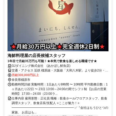
海鮮料理屋の店長候補スタッフ
1年目で月給35万円も可能！★本気で飲食を楽しめる職場です★
GJダイニング株式会社 (あかぼし鮮魚店)
交通・アクセス 近鉄 橿原線・大阪線「大和八木駅」より徒歩2分・
JR 桜井線「畝傍駅」より徒歩5分
月給300,000円以上
奈良県橿原市
勤務時間詳細 実働時間：1日あたり8時間 〜 10時間 平均勤務日数：1
ヶ月あたり22日 〜 23日 13:00～24:00の間でシフト制 【お店の営業
時間】 17:00～24:00（23:00ラ...
仕事内容 雇用形態：正社員 職種：飲食ホール/フロアスタッフ、飲食
調理スタッフ、飲食店長/支配人 ⭐ここが魅力！⭐
━━━━━━━━━━━━━━━━━━━━ ✅『会社はもうひとつの
家族、 お店はも...