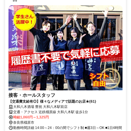
接客・ホールスタッフ
【交通費支給有◎】様々なメディアで話題のお店★{61}
大和八木酒場 豊祝 大和八木駅前店
交通・アクセス 近鉄橿原線 大和八木駅 徒歩1分
時給1,060円～1,325円
奈良県橿原市
勤務時間詳細 14:00～24：00の間でシフト制 ■週3日～OK ■1日4時間