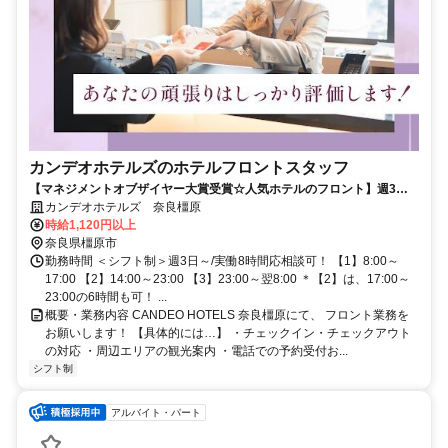
カンデオホテルズのホテルフロントスタッフ
【マネジメントオブザイヤー大賞受賞☆人気ホテルのフロント】週3日
～/大和八木駅から徒歩3分＊スキル不問！未経験スタート90％以上＊選
カンデオホテルズ 奈良橿原
べる働き方/アルバイトにも昇給・賞与など厚待遇アリ！
時給1,120円以上
奈良県橿原市
勤務時間 ＜シフト制＞週3日～/実働8時間応相談可！ 【1】8:00～
17:00 【2】14:00～23:00 【3】23:00～翌8:00 ＊【2】は、17:00～
23:00の6時間も可！ ...
概要・業務内容 CANDEO HOTELS 奈良橿原にて、 フロント業務を
お願いします！ 【具体的には…】 ・チェックイン・チェックアウト
の対応 ・周辺エリアの観光案内 ・電話での予約受付お...
シフト制
アルバイト・パート