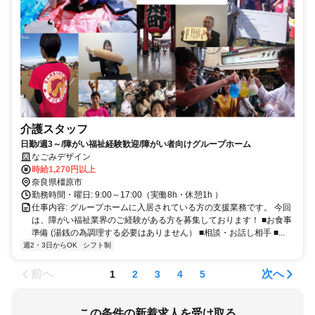
介護スタッフ
日勤/週3～/障がい福祉経験歓迎/障がい者向けグループホーム
なごみデザイン
時給1,270円以上
奈良県橿原市
勤務時間・曜日: 9:00～17:00（実働8h・休憩1h ）
仕事内容: グループホームに入居されている方の支援業務です。 今回
は、障がい福祉業界のご経験がある方を募集しております！ ■お食事
準備 (湯銭の為調理する必要はありません） ■相談・お話し相手 ■...
週2・3日からOK
シフト制
前へ
次へ
1
2
3
4
5
この条件の新着求人を受け取る