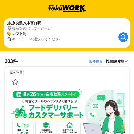
奈良県
八木西口駅
職種を選択してください
シフト制
キーワードを選択してください
303件
条件保存
関連度順
契約社員