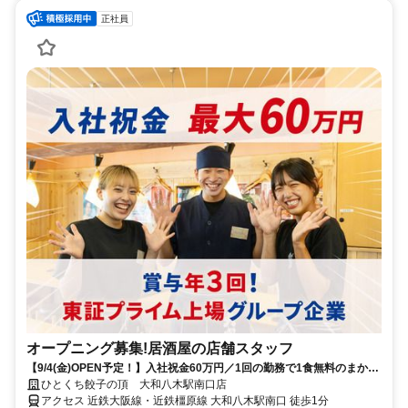
正社員
オープニング募集!居酒屋の店舗スタッフ
【9/4(金)OPEN予定！】入社祝金60万円／1回の勤務で1食無料のまかな
いあり！／働きやすい環境づくりに力を入れています◎
ひとくち餃子の頂 大和八木駅南口店
アクセス 近鉄大阪線・近鉄橿原線 大和八木駅南口 徒歩1分