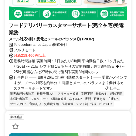
フードデリバリーカスタマーサポート(完全在宅)受電
業務
メール対応5割！受電とメールのバランス◎(TP03R)
Teleperformance Japan株式会社
フルリモート
月給218,400円以上
勤務時間詳細 実働時間：1日あたり8時間 平均勤務日数：1ヶ月あた
り20日 〜 21日 シフト制 1日あたりの実働時間：最大8時間/日 ◆7～
25時(可能な方は27時)の間で週5日/実働8時間のシフ...
仕事内容 ━━ 📅8月26日(水)在宅勤務スタート！━━ 受電がメインで
すが、メール対応も約半分！ 電話とメールのバランスよく働けるカ
スタマーサポートです♪ ━━━━━━━━━━━━━━ 📋 仕事...
業界未経験者歓迎
社員登用あり
フリーター歓迎
学歴不問
転勤なし
経験不問
未経験者歓迎
フルリモート
経験者歓迎
ネイルOK
夜間
研修あり
在宅OK
ブランクOK
育休あり
交通費支給
長期歓迎
シフト制
深夜
ピアスOK
業務委託