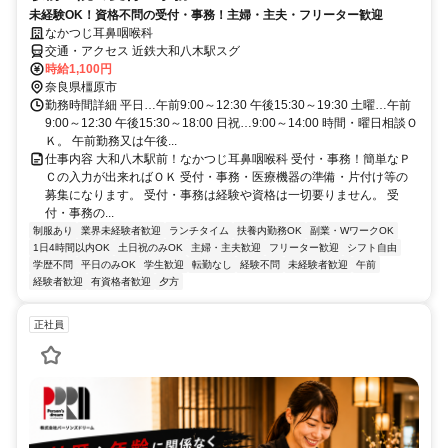
未経験OK！資格不問の受付・事務！主婦・主夫・フリーター歓迎
なかつじ耳鼻咽喉科
交通・アクセス 近鉄大和八木駅スグ
時給1,100円
奈良県橿原市
勤務時間詳細 平日…午前9:00～12:30 午後15:30～19:30 土曜…午前
9:00～12:30 午後15:30～18:00 日祝…9:00～14:00 時間・曜日相談Ｏ
Ｋ。 午前勤務又は午後...
仕事内容 大和八木駅前！なかつじ耳鼻咽喉科 受付・事務！簡単なＰ
Ｃの入力が出来ればＯＫ 受付・事務・医療機器の準備・片付け等の
募集になります。 受付・事務は経験や資格は一切要りません。 受
付・事務の...
制服あり
業界未経験者歓迎
ランチタイム
扶養内勤務OK
副業・WワークOK
1日4時間以内OK
土日祝のみOK
主婦・主夫歓迎
フリーター歓迎
シフト自由
学歴不問
平日のみOK
学生歓迎
転勤なし
経験不問
未経験者歓迎
午前
経験者歓迎
有資格者歓迎
夕方
正社員