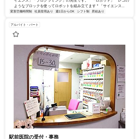
イエンス」「プログラミング」の先生です。 * 「ロボット」 レゴの
ようなブロックを使ってロボットを組み立てます * 「サイエンス...
変形労働時間制
社員登用あり
週1日からOK
シフト制
昇給あり
アルバイト・パート
駅前医院の受付・事務