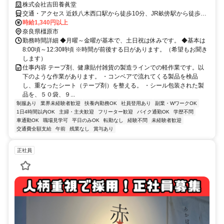
株式会社吉田養眞堂
交通・アクセス 近鉄八木西口駅から徒歩10分、JR畝傍駅から徒歩5
分 車通勤できます。（駐車場完備）
時給1,340円以上
奈良県橿原市
勤務時間詳細 ◆月曜～金曜が基本で、土日祝は休みです。 ◆基本は
8:00頃～12:30時頃 ※時間が前後する日があります。（希望もお聞き
します）
仕事内容 テープ剤、健康貼付雑貨の製造ラインでの軽作業です。以
下のような作業があります。 ・コンベアで流れてくる製品を検品
し、重なったシート（テープ剤）を整える。 ・シール包装された製
品を、５０袋、９...
制服あり
業界未経験者歓迎
扶養内勤務OK
社員登用あり
副業・WワークOK
1日4時間以内OK
主婦・主夫歓迎
フリーター歓迎
バイク通勤OK
学歴不問
車通勤OK
職場見学可
平日のみOK
転勤なし
経験不問
未経験者歓迎
交通費全額支給
午前
残業なし
賞与あり
正社員