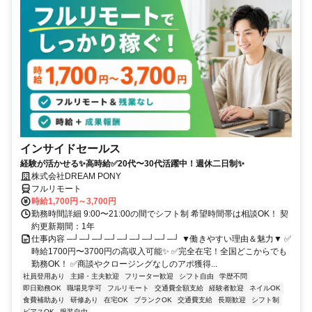
インサイドセールス
経験が活かせる✨高時給✅20代〜30代活躍中！週休二日制✨
株式会社DREAM PONY
フルリモート
時給1,700円～3,700円
勤務時間詳細 9:00〜21:00の間でシフト制 希望時間帯は相談OK！ 契
約更新期間：1年
仕事内容 ─┘─┘─┘─┘─┘─┘─┘─┘─┘ ▼働きやすい理由＆魅力▼ ✅
時給1700円〜3700円の高収入可能✨ ✅完全在宅！全国どこからでも
勤務OK！ ✅商談やクロージングなしのアポ獲得...
社員登用あり
主婦・主夫歓迎
フリーター歓迎
シフト自由
学歴不問
即日勤務OK
職場見学可
フルリモート
交通費全額支給
経験者歓迎
ネイルOK
食費補助あり
研修あり
在宅OK
ブランクOK
交通費支給
長期歓迎
シフト制
ピアスOK
服装自由