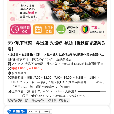
デパ地下惣菜・弁当店での調理補助【近鉄百貨店奈良
店】
＜週2日～＆1日4h～OK！＞見本通りに作るだけの簡単作業✨主婦パー
トや学生さん多数活躍中✨勤務時間・日数はお気軽にご相談ください⭐
(株)柿安本店 柿安ダイニング 近鉄奈良店
アクセス: 大和西大寺駅～徒歩3分 ＊自転車通勤OK(自転車通勤手当支
給/規定)
時給1,060円～1,080円
奈良県奈良市
勤務時間・曜日: 7:00～12:00、7:00～15:00 ＊週2日～、1日4h～
OK！ ＊シフト自己申告制 ＊短時間OK ＊お休み調整可 「土日のみ」
「平日のみ」等、曜日の希望から 「午前の...
仕事内容: 【新着】アルバイト・パート大募集！ ----------------------------
---------- 曜日で時給UP！ シフトは気軽にご相談ください！ -----------...
駅近5分以内
週2・3日からOK
シフト制
昇給あり
アルバイト・パート