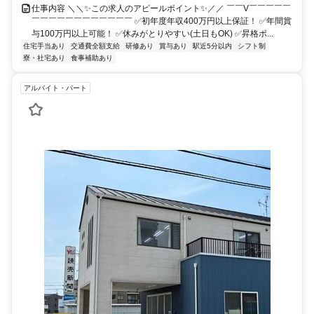
仕事内容 ＼＼✨この求人のアピールポイント✨／／ ￣￣V￣￣￣￣￣
￣￣￣￣￣￣￣￣￣￣￣￣ ✅初年度年収400万円以上保証！ ✅年間賞
与100万円以上可能！ ✅休みがとりやすい(土日もOK) ✅昇格ポ...
住宅手当あり
交通費全額支給
研修あり
賞与あり
駅近5分以内
シフト制
寮・社宅あり
食事補助あり
アルバイト・パート