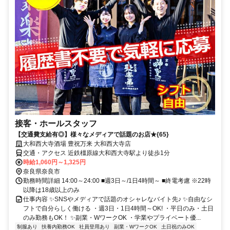
接客・ホールスタッフ
【交通費支給有◎】様々なメディアで話題のお店★{65}
大和西大寺酒場 豊祝万来 大和西大寺店
交通・アクセス 近鉄橿原線大和西大寺駅より徒歩1分
時給1,060円～1,325円
奈良県奈良市
勤務時間詳細 14:00～24:00 ■週3日～/1日4時間～ ■終電考慮 ※22時
以降は18歳以上のみ
仕事内容 ✨SNSやメディアで話題のオシャレなバイト先♪ ✨自由なシ
フトで自分らしく働ける ・週3日・1日4時間～OK! ・平日のみ・土日
のみ勤務もOK！ ✨副業・WワークOK ・学業やプライベート優...
制服あり
扶養内勤務OK
社員登用あり
副業・WワークOK
土日祝のみOK