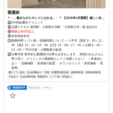
看護師
＊・。働きながらキレイになれる。・＊ 【2025年4月開業】嬉しい社割
KUMI皮膚科クリニック
あり！ 素敵なクリニックを一緒に作り上げていきましょう！
交通アクセス 最寄駅：大和西大寺駅 「大和西大寺」駅 徒歩2分
時給1,800円以上
奈良県奈良市
勤務時間 シフト制 ＜勤務時間について＞ ☆平日 【朝】8：45～11：
45 【昼】13：15～15：00 【夕】15：00～17：45 ☆土曜 8：45～
13：00 ＊平日午後・土曜勤務大歓迎
仕事内容 基本的な看護師の仕事をお任せします。 地域のみなさんに
寄り添う、クリニックの看護師としてご活躍ください。 ＜具体的に
は＞ ・治療補助 ・患者様の処置 ・カウンセリング ・美容施術 ・美
容商...
週1シフト提出
社会保険あり
午後
交通費全額支給
経験者歓迎
有資格者歓迎
寸志あり
社会保険完備
制服貸与
シフト制
社割あり
アルバイト・パート