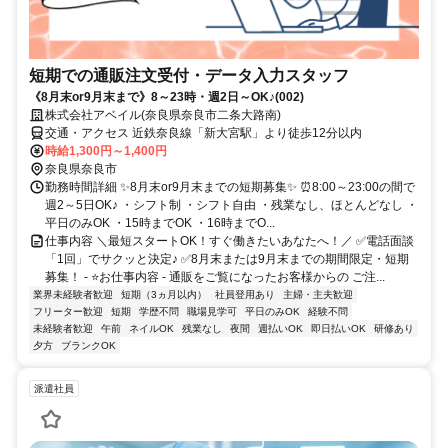
短期での通販注文受付・データ入力スタッフ
《8月末or9月末まで》8～23時・週2日～OK♪(002)
株式会社アベイル(奈良県奈良市二条大路南)
交通・アクセス 近鉄奈良線「新大宮駅」より徒歩12分以内
時給1,300円～1,400円
奈良県奈良市
勤務時間詳細 ✨8月末or9月末までの短期募集✨ ⏰8:00～23:00の間で
週2～5日OK♪ ・シフト制 ・シフト自由 ・残業なし、ほとんどなし ・
平日のみOK ・15時までOK ・16時までO...
仕事内容 ＼最短スタートOK！すぐ働きたいあなたへ！／ ✅電話面談
「1回」でサクッと決定♪ ✅8月末または9月末までの期間限定・短期
募集！ - ⭐お仕事内容 - 通販をご覧になったお客様からの ご注...
業界未経験者歓迎
短期（3ヵ月以内）
社員登用あり
主婦・主夫歓迎
フリーター歓迎
短期
学歴不問
職場見学可
平日のみOK
経験不問
未経験者歓迎
午前
ネイルOK
残業なし
夜間
週払いOK
即日払いOK
研修あり
夕方
ブランクOK
派遣社員