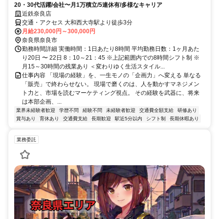
20・30代活躍/会社〜月1万積立/5連休有/多様なキャリア
近鉄奈良店
交通・アクセス 大和西大寺駅より徒歩3分
月給230,000円～300,000円
奈良県奈良市
勤務時間詳細 実働時間：1日あたり8時間 平均勤務日数：1ヶ月あた
り20日 〜 22日 8：10～21：45 ※上記範囲内での8時間シフト制 ※
月15～30時間の残業あり ＜変わりゆく生活スタイル...
仕事内容 「現場の経験」を、一生モノの「企画力」へ変える 単なる
「販売」で終わらせない。 現場で磨くのは、人を動かすマネジメン
ト力と、市場を読むマーケティング視点。 その経験を武器に、将来
は本部企画、...
業界未経験者歓迎
学歴不問
経験不問
未経験者歓迎
交通費全額支給
研修あり
賞与あり
育休あり
交通費支給
長期歓迎
駅近5分以内
シフト制
長期休暇あり
業務委託