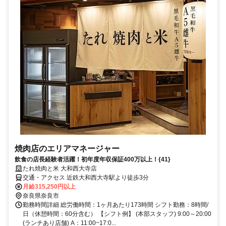
焼肉店のエリアマネージャー
飲食の店長経験者活躍！初年度年収保証400万以上！{41}
たれ焼肉と米 大和西大寺店
交通・アクセス 近鉄大和西大寺駅より徒歩3分
月給315,250円以上
奈良県奈良市
勤務時間詳細 総労働時間：1ヶ月あたり173時間 シフト勤務：8時間/
日（休憩時間：60分含む） 【シフト例】 (本部スタッフ) 9:00～20:00
(ランチあり店舗) A：11:00~17:0...