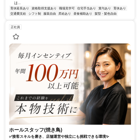
は...
育休延長あり
資格取得支援あり
職場見学可
住宅手当あり
賞与あり
育休あり
交通費支給
シフト制
服装自由
昇給あり
昼食補助あり
髪型・髪色自由
正社員
ホールスタッフ(焼き鳥)
✅接客スキルを磨き、店舗運営や独立にも挑戦できる環境✨