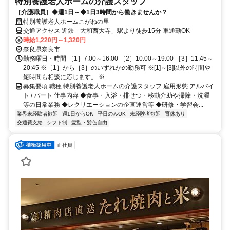
特別養護老人ホームの介護スタッフ
［介護職員］◆週1日～◆1日3時間から働きませんか？
特別養護老人ホームこがねの里
交通アクセス 近鉄「大和西大寺」駅より徒歩15分 車通勤OK
時給1,220円～1,320円
奈良県奈良市
勤務曜日・時間 ［1］7:00～16:00 ［2］10:00～19:00 ［3］11:45～
20:45 ※［1］から［3］のいずれかの勤務可 ※[1]～[3]以外の時間や
短時間も相談に応じます。 ※...
募集要項 職種 特別養護老人ホームの介護スタッフ 雇用形態 アルバイ
ト / パート 仕事内容 ◆食事・入浴・排せつ・移動介助や掃除・洗濯
等の日常業務 ◆レクリエーションの企画運営等 ◆研修・学習会...
業界未経験者歓迎
週1日からOK
平日のみOK
未経験者歓迎
育休あり
交通費支給
シフト制
髪型・髪色自由
正社員