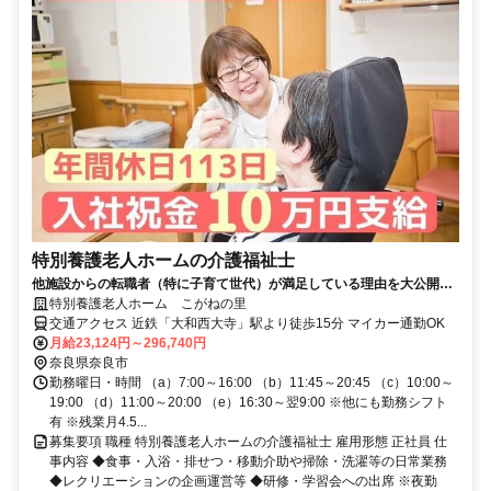
特別養護老人ホームの介護福祉士
他施設からの転職者（特に子育て世代）が満足している理由を大公開い
たします！
特別養護老人ホーム こがねの里
交通アクセス 近鉄「大和西大寺」駅より徒歩15分 マイカー通勤OK
月給23,124円～296,740円
奈良県奈良市
勤務曜日・時間 （a）7:00～16:00 （b）11:45～20:45 （c）10:00～
19:00 （d）11:00～20:00 （e）16:30～翌9:00 ※他にも勤務シフト
有 ※残業月4.5...
募集要項 職種 特別養護老人ホームの介護福祉士 雇用形態 正社員 仕
事内容 ◆食事・入浴・排せつ・移動介助や掃除・洗濯等の日常業務
◆レクリエーションの企画運営等 ◆研修・学習会への出席 ※夜勤