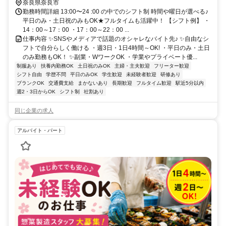
奈良県奈良市
勤務時間詳細 13:00〜24 :00 の中でのシフト制 時間や曜日が選べる♪
平日のみ・土日祝のみもOK★フルタイムも活躍中！ 【シフト例】 ・
14：00～17：00 ・17：00～22：00 ...
仕事内容 ✨SNSやメディアで話題のオシャレなバイト先♪ ✨自由なシ
フトで自分らしく働ける ・週3日・1日4時間～OK! ・平日のみ・土日
のみ勤務もOK！ ✨副業・WワークOK ・学業やプライベート優...
制服あり
扶養内勤務OK
土日祝のみOK
主婦・主夫歓迎
フリーター歓迎
シフト自由
学歴不問
平日のみOK
学生歓迎
未経験者歓迎
研修あり
ブランクOK
交通費支給
まかないあり
長期歓迎
フルタイム歓迎
駅近5分以内
週2・3日からOK
シフト制
社割あり
同じ企業の求人
アルバイト・パート