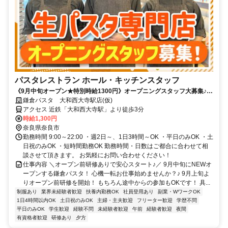
パスタレストラン ホール・キッチンスタッフ
《9月中旬オープン★特別時給1300円》オープニングスタッフ大募集♪駅
チカ！働き方は柔軟◎新しい仲間と一緒にスタートしませんか？
鎌倉パスタ 大和西大寺駅店(仮)
アクセス 近鉄「大和西大寺駅」より徒歩3分
時給1,300円
奈良県奈良市
勤務時間 9:00～22:00 ・週2日～、1日3時間～OK ・平日のみOK ・土
日祝のみOK ・短時間勤務OK 勤務時間・日数はご都合に合わせて相
談させて頂きます。 お気軽にお問い合わせください！
仕事内容 ＼オープン前研修ありで安心スタート♪／ 9月中旬にNEWオ
ープンする鎌倉パスタ！ 心機一転お仕事始めませんか？♪ 9月上旬よ
りオープン前研修を開始！ もちろん途中からの参加もOKです！ 具...
制服あり
業界未経験者歓迎
扶養内勤務OK
社員登用あり
副業・WワークOK
1日4時間以内OK
土日祝のみOK
主婦・主夫歓迎
フリーター歓迎
学歴不問
平日のみOK
学生歓迎
経験不問
未経験者歓迎
午前
経験者歓迎
夜間
有資格者歓迎
研修あり
夕方