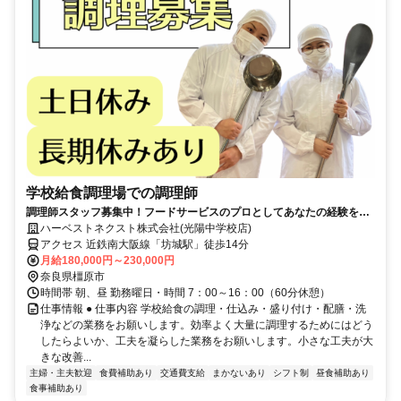
学校給食調理場での調理師
調理師スタッフ募集中！フードサービスのプロとしてあなたの経験をい
かしてください♪
ハーベストネクスト株式会社(光陽中学校店)
アクセス 近鉄南大阪線「坊城駅」徒歩14分
月給180,000円～230,000円
奈良県橿原市
時間帯 朝、昼 勤務曜日・時間 7：00～16：00（60分休憩）
仕事情報 ● 仕事内容 学校給食の調理・仕込み・盛り付け・配膳・洗
浄などの業務をお願いします。効率よく大量に調理するためにはどう
したらよいか、工夫を凝らした業務をお願いします。小さな工夫が大
きな改善...
主婦・主夫歓迎
食費補助あり
交通費支給
まかないあり
シフト制
昼食補助あり
食事補助あり