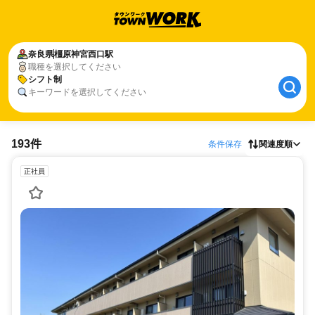
奈良県
橿原神宮西口駅
職種を選択してください
シフト制
キーワードを選択してください
193件
条件保存
関連度順
正社員