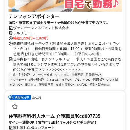
テレフォンアポインター
面接～就業後まで完全リモート✨先輩の95％が子育て中のママ♫
ヴァンテージマネジメント株式会社
フルリモート
時給1,226円～1,920円
勤務時間詳細 完全シフト制 希望を最大限考慮します♫ ⏰月～金でシ
フト自由！ （稼働目安時間： 9:00～17:00 ） ※週9時間以上の稼働を
想定 ⏰お好きな時間帯で1日3時間～！ ⏰平日のみの週...
仕事内容 ✨出社一切ナシ！フルリモート求人！ ✨全国どこでも好きな
場所で働ける♫ ✨シフト柔軟！1週間ごとの申告制 ✨今いるスタッフ
の95％が子育てママ ༶ ༶ ༶ ༶ ༶ ༶ ༶ ༶ ༶ ༶ ༶ ༶...
主婦・主夫歓迎
フリーター歓迎
シフト自由
学歴不問
即日勤務OK
フルリモート
経験者歓迎
ネイルOK
在宅OK
ブランクOK
長期歓迎
シフト制
ピアスOK
服装自由
履歴書不要
友達と応募OK
ひげOK
髪型・髪色自由
正社員
住宅型有料老人ホーム 介護職員/Kcd007735
マイカー通勤OK！賞与年3回計4.3ヶ月分など手当充実！
ぽれぽれ白橿コンフォート