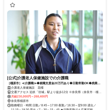
[公式]介護老人保健施設での介護職
［橿原市］≪介護職≫◆就職支度金20万円あり◆日勤常勤OK◆残業殆
どなし◆託児所あり◆福利厚生が充実
介護老人保健施設 花橿
交通アクセス 近鉄「坊城」駅より徒歩12分 ※奈良県（奈良市・橿原
市・大和高田市・吉野郡・五條市）や和歌山県橋本市など 奈良県
月給230,000円～268,400円
内・県外から幅広く通勤されています。
奈良県橿原市
勤務曜日・時間 日勤／8:45～17:00 夜勤／16:30～翌9:00 遅出／
11:15～19:30 早出／7：30～15：45 ★日勤常勤でも応募可能