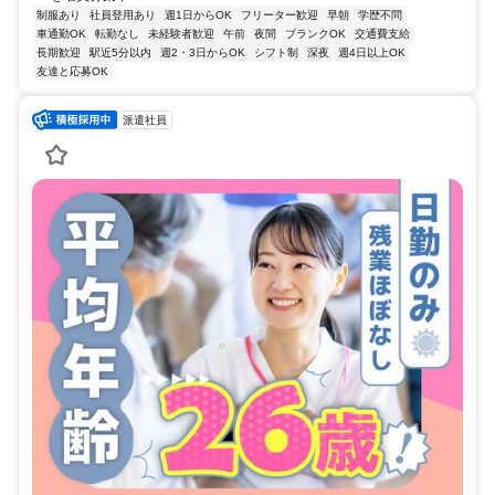
制服あり
社員登用あり
週1日からOK
フリーター歓迎
早朝
学歴不問
車通勤OK
転勤なし
未経験者歓迎
午前
夜間
ブランクOK
交通費支給
長期歓迎
駅近5分以内
週2・3日からOK
シフト制
深夜
週4日以上OK
友達と応募OK
派遣社員