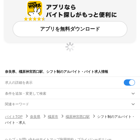
アプリを無料ダウンロード
奈良県、橿原神宮西口駅、シフト制のアルバイト・バイト求人情報
求人の詳細を表示
条件を追加・変更して検索
市区町村を追加・変更
関連キーワード
完全在宅ワーク 全国
シール貼り 在宅
現在地周辺
ガチャガチャ
犬カフェ
奈良県
駅を追加・変更
バイトTOP
奈良県
橿原市
橿原神宮西口駅
シフト制のアルバイト・
奈良県
すべて
バイト・求人
奈良市
大和高田市
大和郡山市
天理市
橿原市
桜井市
五條市
御所市
生駒市
香芝市
職種を追加・変更
大和路線
葛城市
宇陀市
山辺郡
生駒郡
磯城郡
宇陀郡
高市郡
北葛城郡
吉野郡
平城山駅
奈良駅
郡山駅
大和小泉駅
法隆寺駅
王寺駅
三郷駅
飲食・フードサービス
特徴を追加・変更
飲食・フードサービス
すべて
ヘルプ・お問い合わせ
サイトマップ
利用規約・プライバシーポリシー