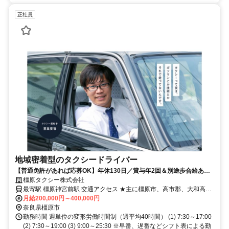
正社員
地域密着型のタクシードライバー
【普通免許があれば応募OK】年休130日／賞与年2回＆別途歩合給あり
／年齢不問／流し営業なし
橿原タクシー株式会社
最寄駅 橿原神宮前駅 交通アクセス ★主に橿原市、高市郡、大和高田
市を中心に地域密着で対応しています
月給200,000円～400,000円
奈良県橿原市
勤務時間 週単位の変形労働時間制（週平均40時間） (1) 7:30～17:00
(2) 7:30～19:00 (3) 9:00～25:30 ※早番、遅番などシフト表による勤