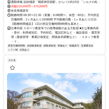
通勤情報 近鉄橿原「橿原神宮前駅」からバス約10分 「シルクの杜」
下車すぐ
月給210,000円～270,000円
奈良県橿原市
勤務時間 08:30〜21:30（実働：8.0時間〜、休憩：60分） 平均所定
労働時間：1ヶ月あたり165時間 平均勤務日数：1ヶ月あたり21日
【勤務時間補足】 1日の所定労働時間8時間を基本と...
仕事内容 スポーツ教室等での指導経験のある方歓迎 ■主な業務内容
・受付：利用者対応、予約対応、電話応対など ・施設巡回 ・運営管
理（業績管理・事業計画策定、関係各所調整など） ・スタッフ教育
・イ...
変形労働時間制
未経験者歓迎
経験者歓迎
研修あり
制服貸与
交通費支給
シフト制
社割あり
正社員