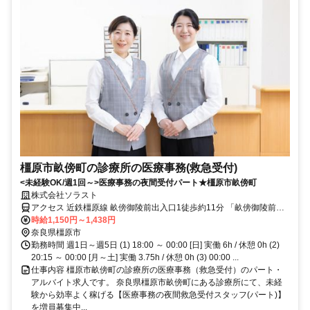
橿原市畝傍町の診療所の医療事務(救急受付)
<未経験OK/週1回～>医療事務の夜間受付パート★橿原市畝傍町
株式会社ソラスト
アクセス 近鉄橿原線 畝傍御陵前出入口1徒歩約11分 「畝傍御陵前
駅」徒歩1分／車通勤可
時給1,150円～1,438円
奈良県橿原市
勤務時間 週1日～週5日 (1) 18:00 ～ 00:00 [日] 実働 6h / 休憩 0h (2)
20:15 ～ 00:00 [月～土] 実働 3.75h / 休憩 0h (3) 00:00 ...
仕事内容 橿原市畝傍町の診療所の医療事務（救急受付）のパート・
アルバイト求人です。 奈良県橿原市畝傍町にある診療所にて、未経
験から効率よく稼げる【医療事務の夜間救急受付スタッフ(パート)】
を増員募集中...