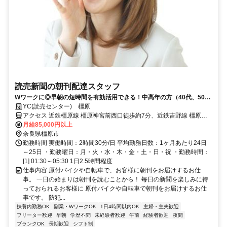
読売新聞の朝刊配達スタッフ
Wワークに◎早朝の短時間を有効活用できる！中高年の方（40代、50
代、60代）も活躍中！
YC(読売センター) 橿原
アクセス 近鉄橿原線 橿原神宮前西口徒歩約7分、近鉄吉野線 橿原神
宮前西口徒歩約7分、近鉄南大阪線 橿原神宮前西口徒歩約7分
月給85,000円以上
奈良県橿原市
勤務時間 実働時間：2時間30分/日 平均勤務日数：1ヶ月あたり24日
～25日 ・勤務曜日：月・火・水・木・金・土・日・祝 ・勤務時間：
[1] 01:30～05:30 1日2.5時間程度
仕事内容 原付バイクや自転車で、お客様に朝刊をお届けするお仕
事。 一日の始まりは朝刊を読むことから！ 毎日の新聞を楽しみに待
っておられるお客様に 原付バイクや自転車で朝刊をお届けするお仕
事です。 防犯...
扶養内勤務OK
副業・WワークOK
1日4時間以内OK
主婦・主夫歓迎
フリーター歓迎
早朝
学歴不問
未経験者歓迎
午前
経験者歓迎
夜間
ブランクOK
長期歓迎
シフト制