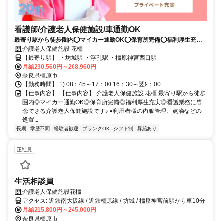
看護師/介護老人保健施設/車通勤OK
最寄り駅から徒歩圏内⭕マイカー通勤OK⭕保育所完備⭕福利厚生充実
⭕看護業務に専念できる介護老人保健施設です✨
介護老人保健施設 花橿
【最寄り駅】 ・坊城駅 ・浮孔駅 ・橿原神宮西口駅
月給230,560円～268,960円
奈良県橿原市
【勤務時間】 1) 08：45～17：00 16：30～翌9：00
【仕事内容】 【仕事内容】 介護老人保健施設 花橿 最寄り駅から徒歩
圏内◎マイカー通勤OK◎保育所完備◎福利厚生充実◎看護業務に専
念できる介護老人保健施設です♪ ●利用者様の内服管理、点滴などの
処置...
長期
学歴不問
経験者歓迎
ブランクOK
シフト制
昇給あり
正社員
生活相談員
介護老人保健施設花橿
アクセス: 近鉄南大阪線 / 近鉄橿原線 / 坊城 / 橿原神宮前駅から車10分
月給215,800円～245,000円
奈良県橿原市