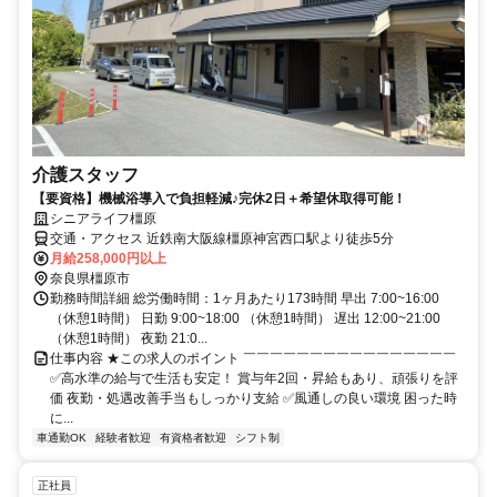
介護スタッフ
【要資格】機械浴導入で負担軽減♪完休2日＋希望休取得可能！
シニアライフ橿原
交通・アクセス 近鉄南大阪線橿原神宮西口駅より徒歩5分
月給258,000円以上
奈良県橿原市
勤務時間詳細 総労働時間：1ヶ月あたり173時間 早出 7:00~16:00
（休憩1時間） 日勤 9:00~18:00 （休憩1時間） 遅出 12:00~21:00
（休憩1時間） 夜勤 21:0...
仕事内容 ★この求人のポイント ￣￣￣￣￣￣￣￣￣￣￣￣￣￣￣￣
✅高水準の給与で生活も安定！ 賞与年2回・昇給もあり、頑張りを評
価 夜勤・処遇改善手当もしっかり支給 ✅風通しの良い環境 困った時
に...
車通勤OK
経験者歓迎
有資格者歓迎
シフト制
正社員