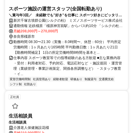
スポーツ施設の運営スタッフ(全国転勤あり)
＼賞与年3回／ 未経験でも"好き"を仕事に スポーツ好きにピッタリで
す 【全国転勤あり】
新沢千塚古墳群公園(シルクの杜) ミズノスポーツサービス株式会社
通勤情報 近鉄橿原「橿原神宮前駅」からバス約10分 「シルクの杜」
下車すぐ
月給208,000円～270,000円
奈良県橿原市
勤務時間 08:30〜21:30（実働：8.0時間〜、休憩：60分） 平均所定
労働時間：1ヶ月あたり165時間 平均勤務日数：1ヶ月あたり21日
【勤務時間補足】 1日の所定労働時間8時間を基本と...
仕事内容 スポーツ教室等での指導経験のある方歓迎 ■主な業務内容
・受付：利用者対応、予約対応、電話応対など ・施設巡回 ・運営管
理（業績管理・事業計画策定、関係各所調整など） ・スタッフ教育
・イ...
変形労働時間制
社員登用あり
経験者歓迎
研修あり
制服貸与
交通費支給
シフト制
社割あり
正社員
生活相談員
生活相談員
介護老人保健施設花橿