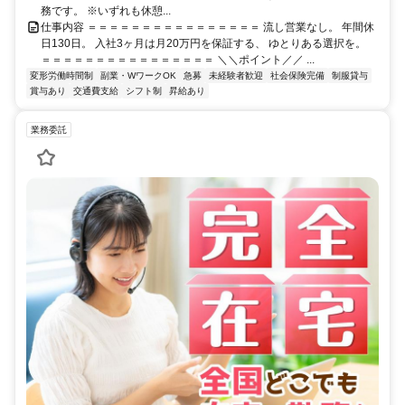
務です。 ※いずれも休憩...
仕事内容 ＝＝＝＝＝＝＝＝＝＝＝＝＝＝＝＝ 流し営業なし。 年間休
日130日。 入社3ヶ月は月20万円を保証する、 ゆとりある選択を。
＝＝＝＝＝＝＝＝＝＝＝＝＝＝＝＝ ＼＼ポイント／／ ...
変形労働時間制
副業・WワークOK
急募
未経験者歓迎
社会保険完備
制服貸与
賞与あり
交通費支給
シフト制
昇給あり
業務委託