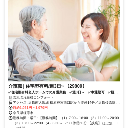
介護職 | 住宅型有料/週3日~ 【29809】
✅住宅型有料老人ホームでの介護業務 ✅週3日～ ✅車通勤可 ✅橿原
神宮西口駅から徒歩14分 ✅土日祝の勤務が可能な方歓迎 ✅応募条
ぽれぽれ白橿コンフォート
件：介護系資格をお持ちの方
アクセス: 近鉄南大阪線 橿原神宮西口駅から徒歩14分／近鉄橿原線 橿
原神宮前駅から徒歩24分／近鉄南大阪線 橿原神宮前駅から徒歩で24
時給1,051円～1,070円
分
奈良県橿原市
勤務時間・曜日: 【勤務時間】 （1）7:00～16:00 （2）11:00～20:00
（3）13:00～22:00 （4）8:30～17:30 休憩60分 【残業】 ほぼ無 1