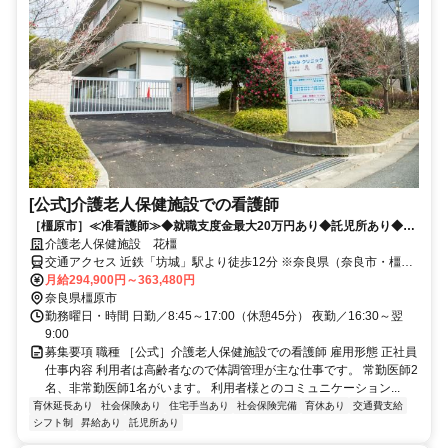
[公式]介護老人保健施設での看護師
［橿原市］≪准看護師≫◆就職支度金最大20万円あり◆託児所あり◆福
利厚生充実◆ブランクがある方も歓迎
介護老人保健施設 花橿
交通アクセス 近鉄「坊城」駅より徒歩12分 ※奈良県（奈良市・橿原
市・大和高田市・吉野郡・五條市）や和歌山県橋本市など 奈良県
月給294,900円～363,480円
内・県外から幅広く通勤されています。
奈良県橿原市
勤務曜日・時間 日勤／8:45～17:00（休憩45分） 夜勤／16:30～翌
9:00
募集要項 職種 ［公式］介護老人保健施設での看護師 雇用形態 正社員
仕事内容 利用者は高齢者なので体調管理が主な仕事です。 常勤医師2
名、非常勤医師1名がいます。 利用者様とのコミュニケーション...
育休延長あり
社会保険あり
住宅手当あり
社会保険完備
育休あり
交通費支給
シフト制
昇給あり
託児所あり