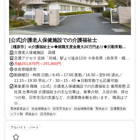
[公式]介護老人保健施設での介護福祉士
［橿原市］≪介護福祉士≫◆就職支度金最大20万円あり◆日勤常勤
OK◆託児所あり◆福利厚生が充実
介護老人保健施設 花橿
交通アクセス 近鉄「坊城」駅より徒歩12分 ※奈良県（奈良市・橿原
市・大和高田市・吉野郡・五條市）や和歌山県橋本市など 奈良県
月給251,976円～291,960円
内・県外から幅広く通勤されています。
奈良県橿原市
勤務曜日・時間 日勤／8:45～17:00 夜勤／16:30～翌9:00 遅出／
11:15～19:30 早出／7：30～15：45 ★日勤常勤でも応募可能
募集要項 職種 ［公式］介護老人保健施設での介護福祉士 雇用形態 正
社員 仕事内容 介護福祉士の主な仕事は、食事介助、入浴介助、排せ
つ介助、日常生活の支援など、介護業務全般を担います。 職員はフ
ロ...
育休延長あり
社会保険あり
住宅手当あり
社会保険完備
育休あり
交通費支給
シフト制
昇給あり
託児所あり
アルバイト・パート