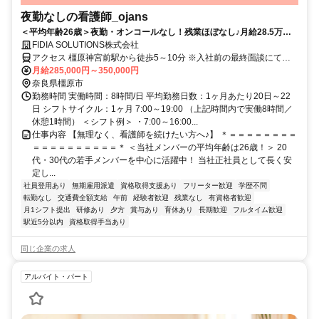
夜勤なしの看護師_ojans
＜平均年齢26歳＞夜勤・オンコールなし！残業ほぼなし♪月給28.5万円
～・昇給年2回・賞与年2回★初年度は賞与年3回★20代・30代の若手メ
FIDIA SOLUTIONS株式会社
ンバーが中心に活躍中！当社正社員として安定して働ける好環境◎
アクセス 橿原神宮前駅から徒歩5～10分 ※入社前の最終面談にて配
属先を決定致します。
月給285,000円～350,000円
奈良県橿原市
勤務時間 実働時間：8時間/日 平均勤務日数：1ヶ月あたり20日～22
日 シフトサイクル：1ヶ月 7:00～19:00 （上記時間内で実働8時間／
休憩1時間） ＜シフト例＞ ・7:00～16:00...
仕事内容 【無理なく、看護師を続けたい方へ♪】 ＊＝＝＝＝＝＝＝＝
＝＝＝＝＝＝＝＝＝＝＊ ＜当社メンバーの平均年齢は26歳！＞ 20
代・30代の若手メンバーを中心に活躍中！ 当社正社員として長く安
定し...
社員登用あり
無期雇用派遣
資格取得支援あり
フリーター歓迎
学歴不問
転勤なし
交通費全額支給
午前
経験者歓迎
残業なし
有資格者歓迎
月1シフト提出
研修あり
夕方
賞与あり
育休あり
長期歓迎
フルタイム歓迎
駅近5分以内
資格取得手当あり
同じ企業の求人
アルバイト・パート