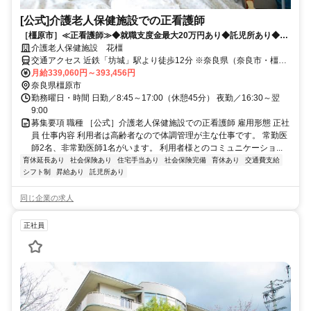
[公式]介護老人保健施設での正看護師
［橿原市］≪正看護師≫◆就職支度金最大20万円あり◆託児所あり◆福
利厚生充実◆ブランクがある方も歓迎
介護老人保健施設 花橿
交通アクセス 近鉄「坊城」駅より徒歩12分 ※奈良県（奈良市・橿原
市・大和高田市・吉野郡・五條市）や和歌山県橋本市など 奈良県
月給339,060円～393,456円
内・県外から幅広く通勤されています。
奈良県橿原市
勤務曜日・時間 日勤／8:45～17:00（休憩45分） 夜勤／16:30～翌
9:00
募集要項 職種 ［公式］介護老人保健施設での正看護師 雇用形態 正社
員 仕事内容 利用者は高齢者なので体調管理が主な仕事です。 常勤医
師2名、非常勤医師1名がいます。 利用者様とのコミュニケーショ...
育休延長あり
社会保険あり
住宅手当あり
社会保険完備
育休あり
交通費支給
シフト制
昇給あり
託児所あり
同じ企業の求人
正社員