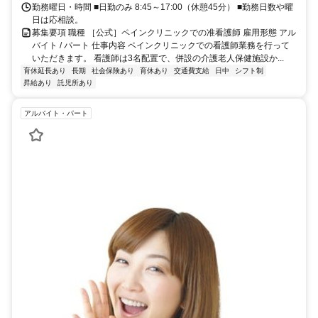
勤務曜日・時間 ■日勤のみ 8:45～17:00（休憩45分） ■勤務日数や曜
日は応相談。
募集要項 職種 ［公式］ペインクリニックでの准看護師 雇用形態 アル
バイト / パート 仕事内容 ペインクリニックでの看護師業務を行って
いただきます。 看護師は3名配置で、併設の介護老人保健施設か...
育休延長あり
長期
社会保険あり
育休あり
交通費支給
日中
シフト制
昇給あり
託児所あり
アルバイト・パート