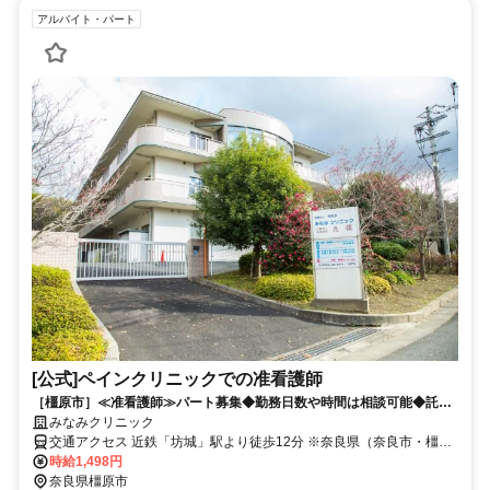
アルバイト・パート
[公式]ペインクリニックでの准看護師
［橿原市］≪准看護師≫パート募集◆勤務日数や時間は相談可能◆託児
所あり◆福利厚生充実◆
みなみクリニック
交通アクセス 近鉄「坊城」駅より徒歩12分 ※奈良県（奈良市・橿原
市・大和高田市・吉野郡・五條市）や和歌山県橋本市など 奈良県
時給1,498円
内・県外から幅広く通勤されています。
奈良県橿原市