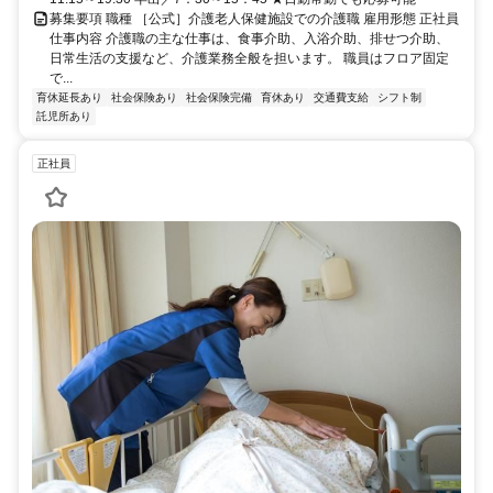
募集要項 職種 ［公式］介護老人保健施設での介護職 雇用形態 正社員
仕事内容 介護職の主な仕事は、食事介助、入浴介助、排せつ介助、
日常生活の支援など、介護業務全般を担います。 職員はフロア固定
で...
育休延長あり
社会保険あり
社会保険完備
育休あり
交通費支給
シフト制
託児所あり
正社員