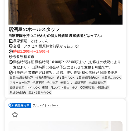
居酒屋のホールスタッフ
自家農園を持つこだわりの個人居酒屋 農家酒場どはってん♪
農家酒場 どはってん
交通・アクセス 橿原神宮前駅から徒歩3分
時給1,200円～1,500円
奈良県橿原市
勤務時間詳細 勤務時間 16:00頃〜22:00頃まで（お客様の状況により
変動あり） 出勤時間は都合や予定に合わせて変更も可能です。
仕事内容 業務内容は接客、清掃、洗い物等 初心者歓迎 経験者優遇
業界未経験者歓迎
扶養内勤務OK
週1日からOK
1日4時間以内OK
土日祝のみOK
フリーター歓迎
学歴不問
学生歓迎
転勤なし
経験不問
未経験者歓迎
経験者歓迎
ネイルOK
夜間
月1シフト提出
夕方
交通費支給
長期歓迎
駅近5分以内
週2・3日からOK
アルバイト・パート