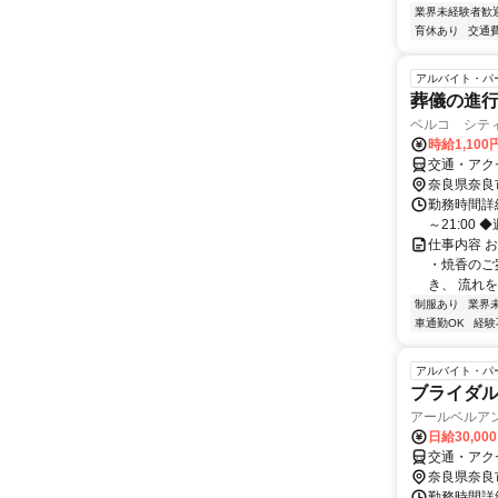
業界未経験者歓
育休あり
交通
アルバイト・パ
葬儀の進
ベルコ シテ
時給1,10
交通・アク
奈良県奈良
勤務時間詳細 ＜
～21:00
仕事内容 
・焼香のご
き、 流れを
制服あり
業界
車通勤OK
経験
アルバイト・パ
ブライダ
アールベルア
日給30,00
交通・アクセ
奈良県奈良
勤務時間詳細