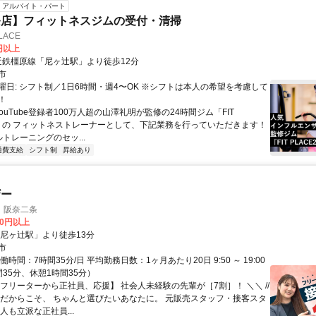
アルバイト・パート
条店】フィットネスジムの受付・清掃
LACE
0円以上
クセス: 近鉄橿原線「尼ヶ辻駅」より徒歩12分
市
曜日: シフト制／1日6時間・週4〜OK ※シフトは本人の希望を考慮して
！
YouTube登録者100万人超の山澤礼明が監修の24時間ジム「FIT
24」の フィットネストレーナーとして、下記業務を行っていただきます！
トレーニングのセッ...
通費支給
シフト制
昇給あり
ザー
 阪奈二条
00円以上
「尼ヶ辻駅」より徒歩13分
市
働時間：7時間35分/日 平均勤務日数：1ヶ月あたり20日 9:50 ～ 19:00
35分、休憩1時間35分）
【フリーターから正社員、応援】 社会人未経験の先輩が［7割］！ ＼＼ //
てだからこそ、 ちゃんと選びたいあなたに。 元販売スタッフ・接客スタ
人も立派な正社員...