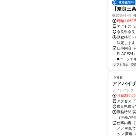
【奈良三
株式会社FIT P
時給1,06
ア
奈良県奈良
勤務時間・
決定します
仕事内容: 
PLACE
■パーソナル
シフト自由
交
正社員
アドバイ
ソフトバンク
月給230,0
アクセス 
奈良県奈良
勤務時間 実
（実働7時間
仕事内容 
／／ 初め
ッフ 夢追い