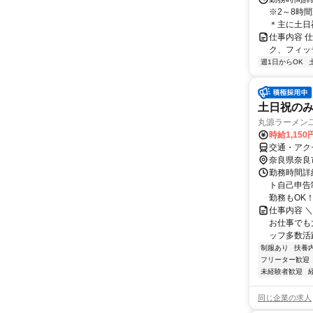
※2～8時
＊主に土日祝
仕事内容 
ク、フィッ
週1日からOK
土日祝のみ
丸源ラーメン
時給1,150
交通・アク
奈良県奈良
勤務時間詳細
ト自己申告
勤務もOK！
仕事内容 
お仕事でも
ッフ多数活躍
制服あり
扶養
フリーター歓迎
未経験者歓迎
同じ企業の求人