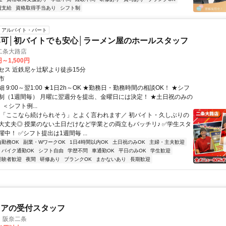
費支給
資格取得手当あり
シフト制
アルバイト・パート
可│初バイトでも安心│ラーメン屋のホールスタッフ
二条大路店
円～1,500円
セス 近鉄尼ヶ辻駅より徒歩15分
市
 9:00～翌1:00 ★1日2h～OK ★勤務日・勤務時間の相談OK！ ★シフ
制（1週間毎） 月曜に翌週分を提出、金曜日には決定！ ★土日祝のみの
 ＜シフト例...
＼「ここなら続けられそう」とよく言われます／ 初バイト・久しぶりの
大丈夫◎ 授業のない土日だけなど学業との両立もバッチリ♪ ✅学生スタ
中！ ✅シフト提出は1週間毎 ...
内勤務OK
副業・WワークOK
1日4時間以内OK
土日祝のみOK
主婦・主夫歓迎
バイク通勤OK
シフト自由
学歴不問
車通勤OK
平日のみOK
学生歓迎
経験者歓迎
夜間
研修あり
ブランクOK
まかないあり
長期歓迎
リアの受付スタッフ
 阪奈二条