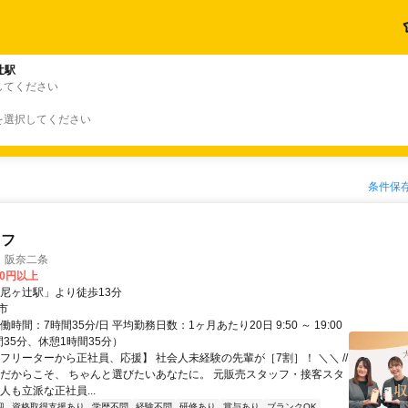
辻駅
してください
を選択してください
条件保
ッフ
 阪奈二条
00円以上
「尼ヶ辻駅」より徒歩13分
市
働時間：7時間35分/日 平均勤務日数：1ヶ月あたり20日 9:50 ～ 19:00
35分、休憩1時間35分）
【フリーターから正社員、応援】 社会人未経験の先輩が［7割］！ ＼＼ //
てだからこそ、 ちゃんと選びたいあなたに。 元販売スタッフ・接客スタ
人も立派な正社員...
迎
資格取得支援あり
学歴不問
経験不問
研修あり
賞与あり
ブランクOK