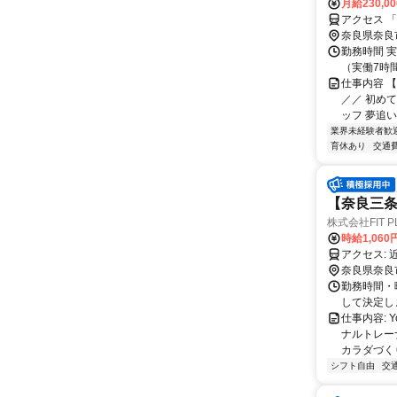
月給230,0
アクセス 
奈良県奈良
勤務時間 実
（実働7時間
仕事内容 
／／ 初め
ッフ 夢追い
業界未経験者歓
育休あり
交通
【奈良三条
株式会社FIT P
時給1,06
ア
奈良県奈良
勤務時間・
して決定し
仕事内容: 
ナルトレー
カラダづくり
シフト自由
交