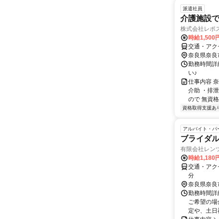
派遣社員
介護施設
株式会社レポ
時給1,500
交通・アク
奈良県奈良
勤務時間詳細
い♪
仕事内容 
介助 ・排
ので 無資格
資格取得支援あ
アルバイト・パ
ブライダ
有限会社レン
時給1,18
交通・アクセ
分
奈良県奈良
勤務時間詳細 
ご希望の場
定や、土日祝