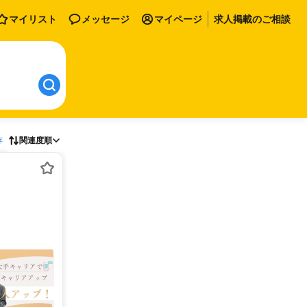
マイリスト
メッセージ
マイページ
求人掲載のご相談
存
関連度順