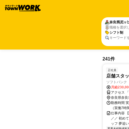
奈良県
尼ヶ
職種を選択
シフト制
キーワード
241件
正社員
店舗スタ
ソフトバンク
月給230,0
アクセス 
奈良県奈良
勤務時間 実
（実働7時間
仕事内容 
／／ 初め
ッフ 夢追い
業界未経験者歓