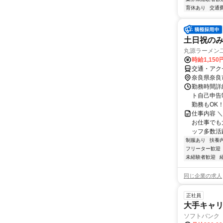
育休あり
交通
土日祝のみ
丸源ラーメン
時給1,150
交通・アク
奈良県奈良
勤務時間詳細
ト自己申告
勤務もOK！
仕事内容 
お仕事でも
ッフ多数活躍
制服あり
扶養
フリーター歓迎
未経験者歓迎
同じ企業の求人
正社員
大手キャ
ソフトバンク