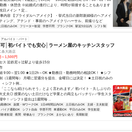
間勤務・休憩含 ※結婚式の進行により、時間が前後することもあります
日メイン ＊定...
仕事内容 【ブライダルヘアメイク】 ・挙式当日の新郎新婦様のヘアメイ
ティング、アテンド ・事前のヘアメイクリハーサル、前撮りなど
土日祝のみOK
フリーター歓迎
学歴不問
ブランクOK
駅近5分以内
シフト制
アルバイト・パート
可│初バイトでも安心│ラーメン屋のキッチンスタッフ
二条大路店
円～1,500円
セス 近鉄尼ヶ辻駅より徒歩15分
市
 9:00～翌1:00 ★1日2h～OK ★勤務日・勤務時間の相談OK！ ★シフ
制（1週間毎） 月曜に翌週分を提出、金曜日には決定！ ★土日祝のみの
 ＜シフト例...
＼「ここなら続けられそう」とよく言われます／ 初バイト・久しぶりの
大丈夫◎ 授業のない土日だけなど学業との両立もバッチリ♪ ✅学生スタ
中！ ✅シフト提出は1週間毎 ...
内勤務OK
副業・WワークOK
1日4時間以内OK
土日祝のみOK
主婦・主夫歓迎
バイク通勤OK
シフト自由
学歴不問
車通勤OK
平日のみOK
学生歓迎
経験者歓迎
夜間
研修あり
ブランクOK
まかないあり
長期歓迎