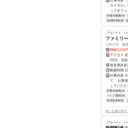
仕事内容 
ライダル）
ックオフィ
扶養内勤務OK
未経験者歓迎
アルバイト・パ
ファミリ
COCO'S 都跡
時給1,150
アクセス 
23分、近
奈良県奈良
勤務時間 1
仕事内容 
て、 お客
していただ
扶養内勤務OK
バイク通勤OK
有資格者歓迎
同じ企業の求人
アルバイト・パ