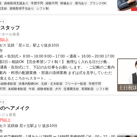
迎
資格取得支援あり
学歴不問
経験不問
研修あり
賞与あり
ブランクOK
費支給
資格取得手当あり
シフト制
ート
行スタッフ
ィホール奈良
0円以上
セス 近鉄「尼ヶ辻」駅より徒歩10分
市
告別式＞ 8:00～16:00 9:00～17:00 ＜通夜＞ 16:00～20:00 17:00
 ◆週2日～相談OK 【完全希望シフト制！】 無理なく入れる日だけ働...
お通夜・告別式にて、下記のお仕事をお願いします。 ・ご記帳のご案内
案内 ・料理の配膳業務 ・部屋の清掃業務 まずは式を見学していただ
覚えるところからスタート。 ...
未経験者歓迎
扶養内勤務OK
主婦・主夫歓迎
フリーター歓迎
学歴不問
不問
未経験者歓迎
午前
経験者歓迎
夕方
交通費支給
長期歓迎
シフト制
ート
ルのヘアメイク
ンジェ奈良
0円以上
ス 近鉄線 尼ヶ辻駅より 徒歩10分
市
 総労働時間：1週あたり2時間 〜 16時間 勤務時間 ◎6：00～22：00