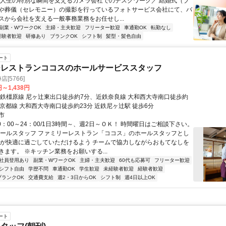
＼人生の特別な瞬間を支えるカメラ会社でのデスクワーク／ 結婚式（ブ
や葬儀（セレモニー）の撮影を行っているフォトサービス会社にて、バ
スから会社を支える一般事務業務をお任せし...
副業・WワークOK
主婦・主夫歓迎
フリーター歓迎
車通勤OK
転勤なし
経験者歓迎
研修あり
ブランクOK
シフト制
髪型・髪色自由
ート
ーレストランココスのホールサービススタッフ
店[5766]
円～1,438円
近鉄橿原線 尼ヶ辻東出口徒歩約7分、近鉄奈良線 大和西大寺南口徒歩約
鉄京都線 大和西大寺南口徒歩約23分 近鉄尼ヶ辻駅 徒歩6分
市
0：00～24：00/1日3時間～、週2日～ＯＫ！ 時間曜日はご相談下さい。
ホールスタッフ ファミリーレストラン「ココス」のホールスタッフとし
様が快適に過ごしていただけるよう チームで協力しながらおもてなしを
きます。 ※キッチン業務をお願いする...
社員登用あり
副業・WワークOK
主婦・主夫歓迎
60代も応募可
フリーター歓迎
シフト自由
学歴不問
車通勤OK
学生歓迎
未経験者歓迎
経験者歓迎
ブランクOK
交通費支給
週2・3日からOK
シフト制
週4日以上OK
ート