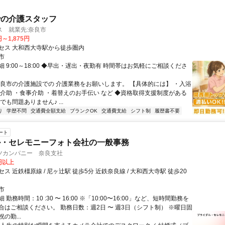
での介護スタッフ
ス 就業先:奈良市
円～1,875円
セス 大和西大寺駅から徒歩圏内
市
 9:00～18:00 ◆早出・遅出・夜勤有 時間帯はお気軽にご相談くださ
奈良市の介護施設での 介護業務をお願いします。 【具体的には】 ・入浴
泄介助 ・食事介助 ・着替えのお手伝い など ◆資格取得支援制度がある
でも問題ありません♪ ...
り
学歴不問
交通費全額支給
ブランクOK
交通費支給
シフト制
履歴書不要
ート
ル・セレモニーフォト会社の一般事務
ツカンパニー 奈良支社
0円以上
ス 近鉄橿原線 / 尼ヶ辻駅 徒歩5分 近鉄奈良線 / 大和西大寺駅 徒歩20
市
勤務時間：10 :30 〜 16:00 ※「10:00〜16:00」など、短時間勤務を
合はご相談ください。 勤務日数：週2日 〜 週3日（シフト制） ※曜日固
の勤...