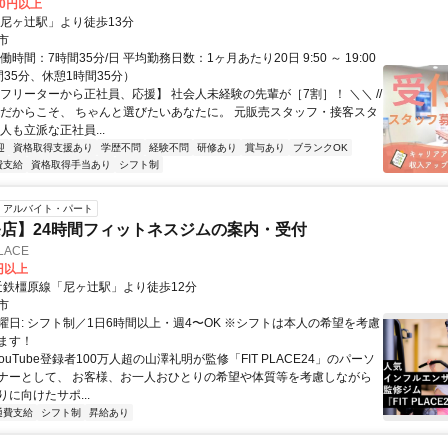
00円以上
「尼ヶ辻駅」より徒歩13分
市
働時間：7時間35分/日 平均勤務日数：1ヶ月あたり20日 9:50 ～ 19:00
35分、休憩1時間35分）
【フリーターから正社員、応援】 社会人未経験の先輩が［7割］！ ＼＼ //
てだからこそ、 ちゃんと選びたいあなたに。 元販売スタッフ・接客スタ
人も立派な正社員...
迎
資格取得支援あり
学歴不問
経験不問
研修あり
賞与あり
ブランクOK
費支給
資格取得手当あり
シフト制
アルバイト・パート
店】24時間フィットネスジムの案内・受付
LACE
0円以上
クセス: 近鉄橿原線「尼ヶ辻駅」より徒歩12分
市
曜日: シフト制／1日6時間以上・週4〜OK ※シフトは本人の希望を考慮
ます！
YouTube登録者100万人超の山澤礼明が監修「FIT PLACE24」のパーソ
ナーとして、 お客様、お一人おひとりの希望や体質等を考慮しながら
に向けたサポ...
通費支給
シフト制
昇給あり