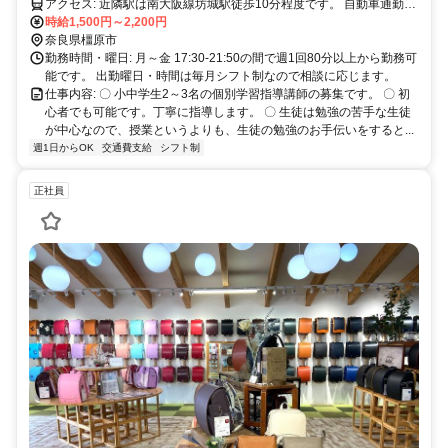
アクセス: 近隣駅は南大阪線坊城駅徒歩10分程度です。 自動車通勤・
バイク通勤可能です。
時給1,500円～2,200円
奈良県橿原市
勤務時間・曜日: 月～金 17:30-21:50の間で週1回80分以上から勤務可
能です。 出勤曜日・時間は毎月シフト制なので相談に応じます。
仕事内容: 〇 小中学生2～3名の個別学習指導講師の募集です。 〇 初
心者でも可能です。丁寧に指導します。 〇 生徒は勉強の苦手な生徒
が中心なので、授業というよりも、生徒の勉強のお手伝いをすると...
週1日からOK
交通費支給
シフト制
正社員