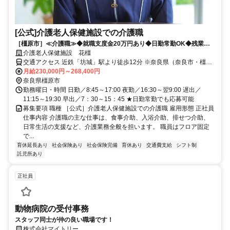
[公式]介護老人保健施設での介護職
［橿原市］≪介護職≫◆就職支度金20万円あり◆日勤常勤OK◆残業殆
どなし◆託児所あり◆福利厚生が充実
介護老人保健施設 花橿
交通アクセス 近鉄「坊城」駅より徒歩12分 ※奈良県（奈良市・橿原
市・大和高田市・吉野郡・五條市）や和歌山県橋本市など 奈良県
月給230,000円～268,400円
内・県外から幅広く通勤されています。
奈良県橿原市
勤務曜日・時間 日勤／8:45～17:00 夜勤／16:30～翌9:00 遅出／
11:15～19:30 早出／7：30～15：45 ★日勤常勤でも応募可能
募集要項 職種 ［公式］介護老人保健施設での介護職 雇用形態 正社員
仕事内容 介護職の主な仕事は、食事介助、入浴介助、排せつ介助、
日常生活の支援など、介護業務全般を担います。 職員はフロア固定
で...
育休延長あり
社会保険あり
社会保険完備
育休あり
交通費支給
シフト制
託児所あり
正社員
動物病院の受付事務
スタッフ同士が仲の良い職場です！
株式会社マイトリー