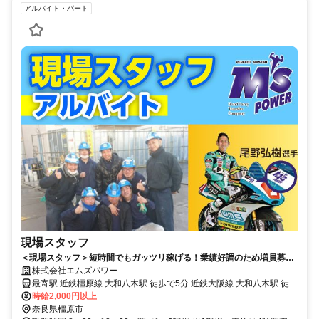
アルバイト・パート
現場スタッフ
＜現場スタッフ＞短時間でもガッツリ稼げる！業績好調のため増員募
集！未経験でも全力でサポートします！
株式会社エムズパワー
最寄駅 近鉄橿原線 大和八木駅 徒歩で5分 近鉄大阪線 大和八木駅 徒歩
で5分
時給2,000円以上
奈良県橿原市