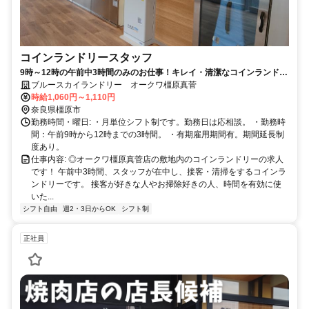
コインランドリースタッフ
9時～12時の午前中3時間のみのお仕事！キレイ・清潔なコインランドリ
ーのオープニングスタッフです
ブルースカイランドリー オークワ橿原真菅
時給1,060円～1,110円
奈良県橿原市
勤務時間・曜日: ・月単位シフト制です。勤務日は応相談。 ・勤務時
間：午前9時から12時までの3時間。 ・有期雇用期間有。期間延長制
度あり。
仕事内容: ◎オークワ橿原真菅店の敷地内のコインランドリーの求人
です！ 午前中3時間、スタッフが在中し、接客・清掃をするコインラ
ンドリーです。 接客が好きな人やお掃除好きの人、時間を有効に使
いた...
シフト自由
週2・3日からOK
シフト制
正社員