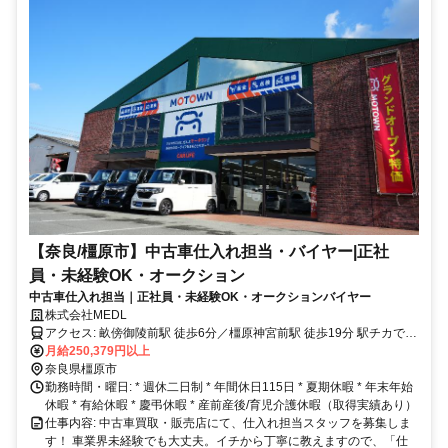
【奈良/橿原市】中古車仕入れ担当・バイヤー|正社
員・未経験OK・オークション
中古車仕入れ担当｜正社員・未経験OK・オークションバイヤー
株式会社MEDL
アクセス: 畝傍御陵前駅 徒歩6分／橿原神宮前駅 徒歩19分 駅チカで通
勤ラクラク♪
月給250,379円以上
奈良県橿原市
勤務時間・曜日: * 週休二日制 * 年間休日115日 * 夏期休暇 * 年末年始
休暇 * 有給休暇 * 慶弔休暇 * 産前産後/育児介護休暇（取得実績あり）
仕事内容: 中古車買取・販売店にて、仕入れ担当スタッフを募集しま
す！ 車業界未経験でも大丈夫。イチから丁寧に教えますので、「仕