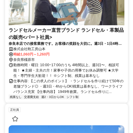
ランドセルメーカー直営ブランド ランドセル・革製品
の販売<パート社員>
奈良本店での接客業務です。お客様の笑顔を大切に。週3日・1日4時間
からOK！
株式会社鞄工房山本
時給1,060円～1,260円
奈良県橿原市
勤務時間・曜日: 10:00~17:00のうち 4時間以上、週3日〜、相談可
能！ ★主婦・主夫の方！家事や子供の用事でお休み調整可 ★大学
生・専門学生大歓迎！！ ※シフト制、残業は基本なし
仕事内容: 【この求人のポイント】 ・ランドセルを作り続けて50年の
老舗ブランド◎ ・週3日・4hからOK!残業は基本なし、ワークライフ
バランス充実 【仕事内容】 1949年創業。ランドセル作りに...
残業なし
交通費支給
週2・3日からOK
シフト制
正社員