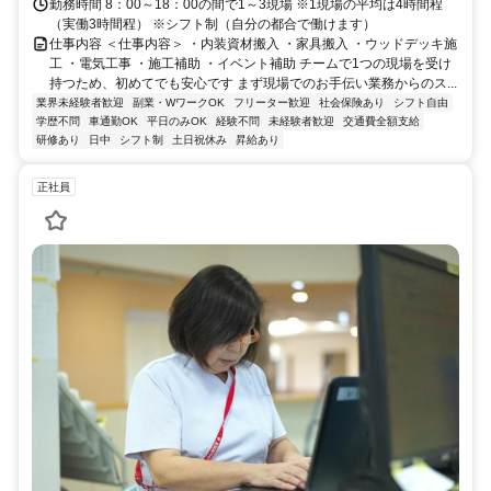
勤務時間 8：00～18：00の間で1～3現場 ※1現場の平均は4時間程
（実働3時間程） ※シフト制（自分の都合で働けます）
仕事内容 ＜仕事内容＞ ・内装資材搬入 ・家具搬入 ・ウッドデッキ施
工 ・電気工事 ・施工補助 ・イベント補助 チームで1つの現場を受け
持つため、初めてでも安心です まず現場でのお手伝い業務からのス...
業界未経験者歓迎
副業・WワークOK
フリーター歓迎
社会保険あり
シフト自由
学歴不問
車通勤OK
平日のみOK
経験不問
未経験者歓迎
交通費全額支給
研修あり
日中
シフト制
土日祝休み
昇給あり
正社員