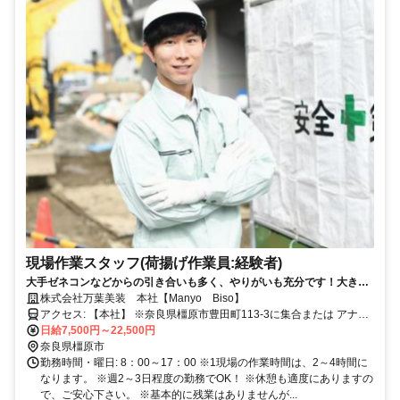
現場作業スタッフ(荷揚げ作業員:経験者)
大手ゼネコンなどからの引き合いも多く、やりがいも充分です！大きな
収入も手にすることが可能です！未経験からでも1現場最高2万2,500
株式会社万葉美装 本社【Manyo Biso】
円！1現場2～4時間で2時間で終了しても日給保証！週2～3回の勤務で
アクセス: 【本社】 ※奈良県橿原市豊田町113-3に集合または アナタ
OK！都合を上手く調整しながらサクッと稼げる高収入バイトへGo！
のお住いのお近くまで迎えに行き勤務地の 各現場へみんなで一緒に
日給7,500円～22,500円
向かいます！ 近鉄橿原線「新ノ口」駅、徒歩14分 近鉄大阪線「真
奈良県橿原市
菅」駅、徒歩20分 近鉄大阪線「大和八木」駅、徒歩26分 近鉄橿原線
勤務時間・曜日: 8：00～17：00 ※1現場の作業時間は、2～4時間に
なります。 ※週2～3日程度の勤務でOK！ ※休憩も適度にありますの
「大和八木」駅、徒歩26分 ※車・バイク・自転車通勤OK！
で、ご安心下さい。 ※基本的に残業はありませんが...