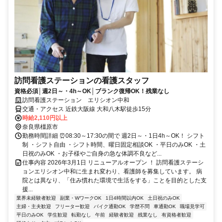
訪問看護ステーションの看護スタッフ
資格必須│週2日～・4h～OK│ブランク復帰OK！残業なし
訪問看護ステーション エリシオン中和
交通・アクセス 近鉄大阪線 大和八木駅徒歩15分
時給2,110円以上
奈良県橿原市
勤務時間詳細 ⏰08:30～17:30の間で 週2日～・1日4h～OK！ シフト
制 ・シフト自由 ・シフト時間、曜日固定相談OK ・平日のみOK ・土
日祝のみOK ・お子様やご自身の急な体調不良など...
仕事内容 2026年3月1日 リニューアルオープン ！ 訪問看護ステーシ
ョンエリシオン中和に生まれ変わり、看護師を募集しています。 病
院とは異なり、「住み慣れた環境で生活をする」ことを目的とした支
援...
業界未経験者歓迎
副業・WワークOK
1日4時間以内OK
土日祝のみOK
主婦・主夫歓迎
フリーター歓迎
バイク通勤OK
学歴不問
車通勤OK
職場見学可
平日のみOK
学生歓迎
転勤なし
午前
経験者歓迎
残業なし
有資格者歓迎