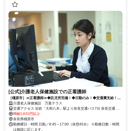
[公式]介護老人保健施設での正看護師
［橿原市］≪正看護師≫◆託児所完備！◆日勤のみ！◆交通費支給！◆
日数・時間の相談OK！
介護老人保健施設 万葉テラス
交通アクセス 近鉄「大和八木」駅より奈良交通バス7分 奈良交通 五
井バス停より徒歩4分
時給1,631円以上
奈良県橿原市
勤務曜日・時間 日勤／8:45～17:00（休憩45分） ※勤務日数・時間
は相談に応じます。