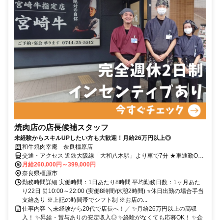
焼肉店の店長候補スタッフ
未経験からスキルUPしたい方も大歓迎！月給26万円以上◎
和牛焼肉幸庵 奈良橿原店
交通・アクセス 近鉄大阪線「大和八木駅」より車で7分 ★車通勤OK
★交通費規定支給
月給260,000円～399,000円
奈良県橿原市
勤務時間詳細 実働時間：1日あたり8時間 平均勤務日数：1ヶ月あた
り22日 ⏰10:00～22:00 (実働8時間/休憩2時間) ⭐休日出勤の場合手当
支給あり ※上記の時間帯でシフト制 ※お店の...
仕事内容 ＼未経験から20代で店長へ！／ ✨月給26万円以上の高収
入！ ✨昇給・賞与ありの安定収入◎ ✨経験がなくても応募OK！ ✨企