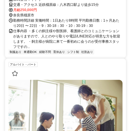
交通・アクセス 近鉄橿原線：八木西口駅より徒歩15分
月給250,000円
奈良県橿原市
勤務時間詳細 実働時間：1日あたり8時間 平均勤務日数：1ヶ月あた
り20日 〜 22日 ・9：30-18：30 ・10：30-19：30
仕事内容 ・多くの飼主様や獣医師、看護師とのコミュニケーション
がありますので、人とのやり取りや電話/LINE対応が得意な方を歓迎
します。 ・飼主様が病院に来て一番初めに会うのが受付事務スタッ
フですの...
制服あり
車通勤OK
経験不問
育休あり
シフト制
社割あり
アルバイト・パート