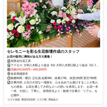
セレモニーを彩る生花祭壇作成のスタッフ
お花や販売に興味がある方大募集！
有限会社花工房
アクセス: 大和八木駅より徒歩 8分 大和八木西口駅より徒歩 3分 JR
畝傍駅よら徒歩 6分
月給200,000円～400,000円
奈良県橿原市
勤務時間・曜日: 正社員 始業9時、終業17時、休憩1時間 実労7時間
仕事内容: 人生の大切な一場面を、心を込めてお届けすることが私た
ちの使命。 お花を通じて大切な人への想いを表現します。 お花一本
一本、大切に、丁寧に。 採用担当より：動画で仕事の「リアル」を
公開中...
シフト自由
駅近5分以内
シフト制
昇給あり