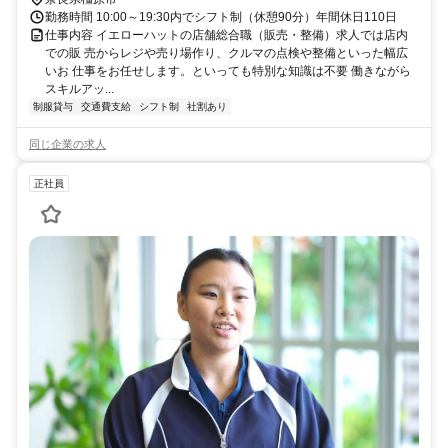
勤務時間 10:00～19:30内でシフト制（休憩90分）年間休日110日
仕事内容 イエローハットの店舗総合職（販売・整備）求人では店内
での販 売からレジや売り場作り、クルマの点検や整備といった幅広
いお 仕事をお任せします。といっても特別な知識は不要 働きながら
スキルアッ...
制服貸与
交通費支給
シフト制
社割あり
同じ企業の求人
正社員