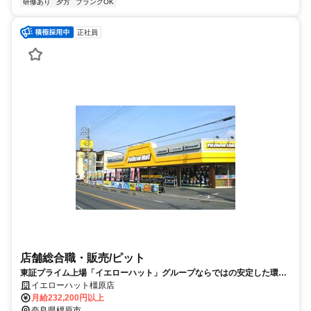
研修あり
夕方
ブランクOK
正社員
店舗総合職・販売/ピット
東証プライム上場「イエローハット」グループならではの安定した環境
／店舗総合職【正社員】
イエローハット橿原店
月給232,200円以上
奈良県橿原市