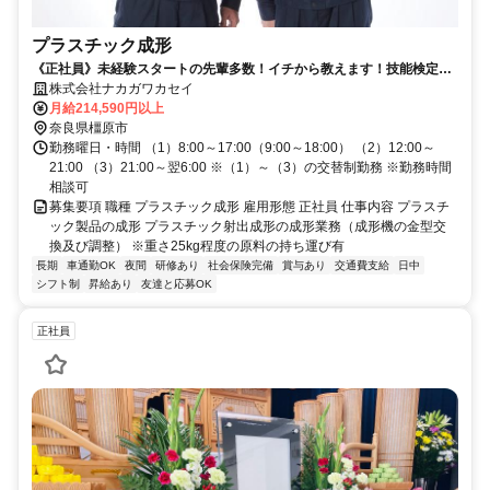
プラスチック成形
《正社員》未経験スタートの先輩多数！イチから教えます！技能検定所
有者は給与面考慮！
株式会社ナカガワカセイ
月給214,590円以上
奈良県橿原市
勤務曜日・時間 （1）8:00～17:00（9:00～18:00） （2）12:00～
21:00 （3）21:00～翌6:00 ※（1）～（3）の交替制勤務 ※勤務時間
相談可
募集要項 職種 プラスチック成形 雇用形態 正社員 仕事内容 プラスチ
ック製品の成形 プラスチック射出成形の成形業務（成形機の金型交
換及び調整） ※重さ25kg程度の原料の持ち運び有
長期
車通勤OK
夜間
研修あり
社会保険完備
賞与あり
交通費支給
日中
シフト制
昇給あり
友達と応募OK
正社員