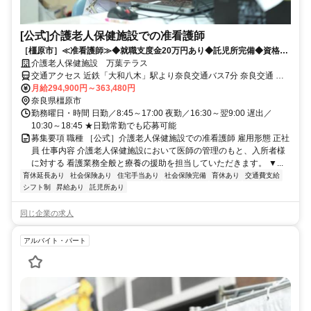
[公式]介護老人保健施設での准看護師
［橿原市］≪准看護師≫◆就職支度金20万円あり◆託児所完備◆資格を
活かして高収入◆交通費支給
介護老人保健施設 万葉テラス
交通アクセス 近鉄「大和八木」駅より奈良交通バス7分 奈良交通 五
井バス停より徒歩4分
月給294,900円～363,480円
奈良県橿原市
勤務曜日・時間 日勤／8:45～17:00 夜勤／16:30～翌9:00 遅出／
10:30～18:45 ★日勤常勤でも応募可能
募集要項 職種 ［公式］介護老人保健施設での准看護師 雇用形態 正社
員 仕事内容 介護老人保健施設において医師の管理のもと、入所者様
に対する 看護業務全般と療養の援助を担当していただきます。 ▼...
育休延長あり
社会保険あり
住宅手当あり
社会保険完備
育休あり
交通費支給
シフト制
昇給あり
託児所あり
同じ企業の求人
アルバイト・パート