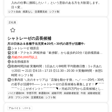
入れの仕事に挑戦したい！」という意欲のある方を大歓迎します。
日々変...
シフト自由
残業なし
交通費支給
シフト制
正社員
シャトレーゼの店長候補
月10日休み＆各種手当充実★20代～30代の若手が活躍中♪
シャトレーゼ 橿原店
交通・アクセス JR桜井線「畝傍駅」から徒歩約10分 / 近鉄橿原線
「八木西口駅」から徒歩約15分
月給250,000円以上
奈良県橿原市
勤務時間詳細 実働時間：1日あたり8時間 平均勤務日数：1ヶ月あた
り20日 〜 21日 ⏰8:15～17:15 ⏰11:30～20:30 ※実働8時間・休憩1
時間 ※シフト制
仕事内容 ＼次のキャリアは「店舗を動かす側」へ／ ――20代～30代
の若手が活躍中‼―― シャトレーゼの店長候補を募集します！ ◤￣￣
￣￣✨ここがポイント✨￣￣￣￣◥ ✅月給25万円から店長候補とし...
バイク通勤OK
学歴不問
車通勤OK
経験不問
未経験者歓迎
午前
経験者歓迎
夕方
ブランクOK
交通費支給
シフト制
アルバイト・パート