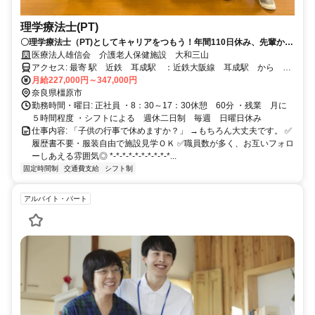
理学療法士(PT)
〇理学療法士（PT)としてキャリアをつもう！年間110日休み、先輩から
の優しいサポートあり
医療法人雄信会 介護老人保健施設 大和三山
アクセス: 最寄 駅 近鉄 耳成駅 ：近鉄大阪線 耳成駅 から 徒
歩10分 ＪＲ 香久山駅 ：ＪＲまほろば線 香久山駅 から 徒歩
月給227,000円～347,000円
５分 ＊マイカー通勤の場合は、２ｋｍ以上で手当を支給します。
奈良県橿原市
無料駐車場あり。
勤務時間・曜日: 正社員 ・8：30～17：30休憩 60分 ・残業 月に
５時間程度 ・シフトによる 週休二日制 毎週 日曜日休み
仕事内容: 「子供の行事で休めますか？」 →もちろん大丈夫です。 ✅
履歴書不要・服装自由で施設見学ＯＫ ✅職員数が多く、お互いフォロ
ーしあえる雰囲気◎ *-*-*-*-*-*-*-*-*-*...
固定時間制
交通費支給
シフト制
アルバイト・パート