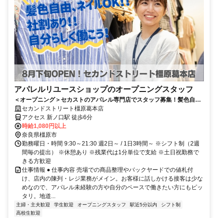
アパレルリユースショップのオープニングスタッフ
＜オープニング＞セカストのアパレル専門店でスタッフ募集！髪色自由
｜ネイルOK
セカンドストリート橿原葛本店
アクセス 新ノ口駅 徒歩6分
時給1,080円以上
奈良県橿原市
勤務曜日・時間 9:30～21:30 週2日～ / 1日3時間～ ※シフト制（2週
間毎の提出） ※休憩あり ※残業代は1分単位で支給 ※土日祝勤務で
きる方歓迎
仕事情報 ● 仕事内容 売場での商品整理やバックヤードでの値札付
け、店内の陳列・レジ業務がメイン。お客様に話しかける接客は少な
めなので、アパレル未経験の方や自分のペースで働きたい方にもピッ
タリ。地道...
主婦・主夫歓迎
学生歓迎
オープニングスタッフ
駅近5分以内
シフト制
高校生歓迎