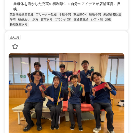
業母体を活かした充実の福利厚生 ✨自分のアイデアが店舗運営に反
映...
業界未経験者歓迎
フリーター歓迎
学歴不問
車通勤OK
経験不問
未経験者歓迎
午前
研修あり
夕方
賞与あり
ブランクOK
交通費支給
シフト制
深夜
長期休暇あり
正社員