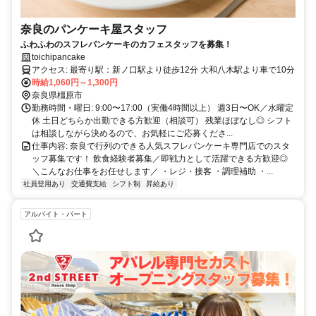
奈良のパンケーキ屋スタッフ
ふわふわのスフレパンケーキのカフェスタッフを募集！
toichipancake
アクセス: 最寄り駅：新ノ口駅より徒歩12分 大和八木駅より車で10分
時給1,060円～1,300円
奈良県橿原市
勤務時間・曜日: 9:00〜17:00（実働4時間以上） 週3日〜OK／水曜定
休 土日どちらか出勤できる方歓迎（相談可） 残業ほぼなし◎ シフト
は相談しながら決めるので、お気軽にご応募くださ...
仕事内容: 奈良で行列のできる人気スフレパンケーキ専門店でのスタ
ッフ募集です！ 飲食経験者募集／即戦力として活躍できる方歓迎◎
＼こんなお仕事をお任せします／ ・レジ・接客 ・調理補助 ・...
社員登用あり
交通費支給
シフト制
昇給あり
アルバイト・パート