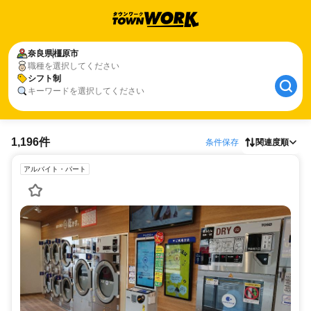
奈良県
橿原市
職種を選択してください
シフト制
キーワードを選択してください
1,196件
条件保存
関連度順
アルバイト・パート