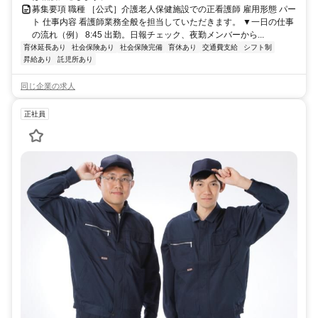
募集要項 職種 ［公式］介護老人保健施設での正看護師 雇用形態 パー
ト 仕事内容 看護師業務全般を担当していただきます。 ▼一日の仕事
の流れ（例） 8:45 出勤。日報チェック、夜勤メンバーから...
育休延長あり
社会保険あり
社会保険完備
育休あり
交通費支給
シフト制
昇給あり
託児所あり
同じ企業の求人
正社員