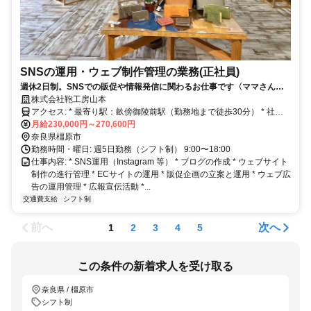
SNSの運用・ウェブ制作管理の業務(正社員)
週休2日制。SNSでの販促や情報発信に関わるお仕事です〈ママさんス
タッフも活躍中〉
株式会社鞄工房山本
アクセス: * 最寄り駅：畝傍御陵前駅（勤務地まで徒歩30分） * 社用
の送迎バスあり（橿原神宮前駅から勤務地まで） * 車、バイク、自転
月給230,000円～270,600円
車での通勤可（駐車場あり）
奈良県橿原市
勤務時間・曜日: 週5日勤務（シフト制） 9:00〜18:00
仕事内容: * SNS運用（Instagram 等） * ブログの作成 * ウェブサイト
制作の進行管理 * ECサイトの運用 * 販促企画の立案と運用 * ウェブ広
告の運用管理 * 広報宣伝活動 *...
交通費支給
シフト制
前へ
次へ
1
2
3
4
5
この条件の新着求人を受け取る
奈良県 / 橿原市
シフト制