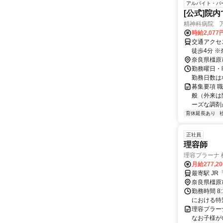
アルバイト・パ
[公式]院
精神科病院 
時給2,077
交通アクセ
徒歩4分 ※奈良県（奈良市・橿原市・大和高田市・吉野郡・五條市）や和歌山県橋
奈良県橿原
本
勤務曜日・時
勤務日数は
募集要項 
般（外来は
ーズな調剤が
育休延長あり
正社員
理容師
理容プラーナ 
月給277,2
最寄駅 JR
奈良県橿原
勤務時間 8
における特
理容プラー
なお子様が