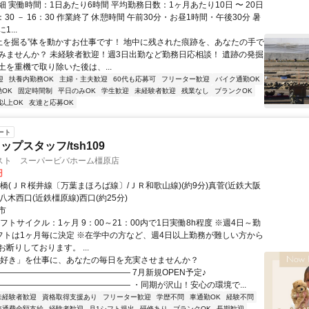
 実働時間：1日あたり6時間 平均勤務日数：1ヶ月あたり10日 〜 20日
：30 － 16：30 作業終了 休憩時間 午前30分・お昼1時間・午後30分 暑
...
”土を掘る”体を動かすお仕事です！ 地中に残された痕跡を、あなたの手で
みませんか？ 未経験者歓迎！週3日出勤など勤務日応相談！ 遺跡の発掘
土を重機で取り除いた後は、...
迎
扶養内勤務OK
主婦・主夫歓迎
60代も応募可
フリーター歓迎
バイク通勤OK
OK
固定時間制
平日のみOK
学生歓迎
未経験者歓迎
残業なし
ブランクOK
以上OK
友達と応募OK
ート
プスタッフ/tsh109
スト スーパービバホーム橿原店
円
橋(ＪＲ桜井線〔万葉まほろば線〕/ＪＲ和歌山線)(約9分)真菅(近鉄大阪
分)八木西口(近鉄橿原線)西口(約25分)
市
フトサイクル：1ヶ月 9：00～21：00内で1日実働8h程度 ※週4日～勤
シフトは1ヶ月毎に決定 ※在学中の方など、週4日以上勤務が難しい方から
断りしております。 ...
「好き」を仕事に、あなたの毎日を充実させませんか？
―――――――――――――――― 7月新規OPEN予定♪
―――――――――――――――― ・同期が沢山！安心の環境で...
未経験者歓迎
資格取得支援あり
フリーター歓迎
学歴不問
車通勤OK
経験不問
交通費全額支給
経験者歓迎
月1シフト提出
研修あり
ブランクOK
長期歓迎