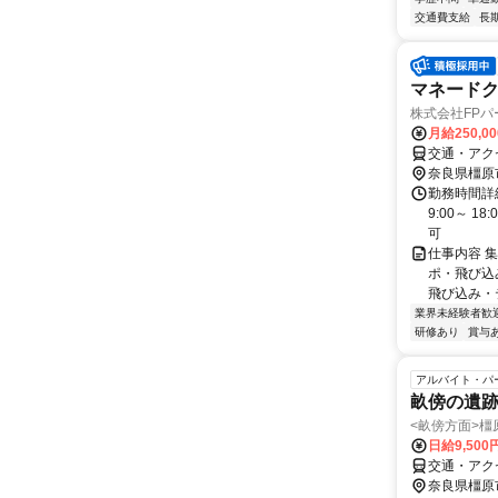
交通費支給
長
マネードク
株式会社FPパ
月給250,0
交通・アク
奈良県橿原
勤務時間詳細
9:00～ 
可
仕事内容 
ポ・飛び込
飛び込み・
業界未経験者歓
研修あり
賞与
アルバイト・パ
畝傍の遺
<畝傍方面>
日給9,50
交通・アク
奈良県橿原