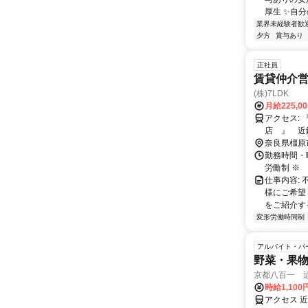
厚生 ✨自分
業界未経験者歓
夕方
賞与あり
正社員
賃貸仲介営
(株)7LDK
月給225,0
アクセス: 『 本店 』 近鉄大阪線 大和八木駅 徒歩15 分 『 神宮前
店 』 近
奈良県橿原
勤務時間・曜
労働制 ※
仕事内容:
様にご希望
をご紹介する
変形労働時間制
アルバイト・パ
野菜・果
京都八百一 
時給1,100
アクセス 