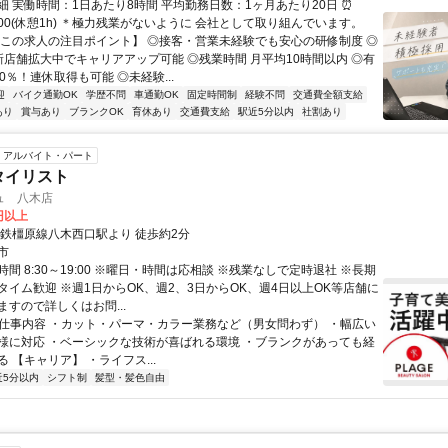
細 実働時間：1日あたり8時間 平均勤務日数：1ヶ月あたり20日 ⏰
19:00(休憩1h) ＊極力残業がないように 会社として取り組んでいます。
【この求人の注目ポイント】 ◎接客・営業未経験でも安心の研修制度 ◎
新店舗拡大中でキャリアアップ可能 ◎残業時間 月平均10時間以内 ◎有
0％！連休取得も可能 ◎未経験...
迎
バイク通勤OK
学歴不問
車通勤OK
固定時間制
経験不問
交通費全額支給
あり
賞与あり
ブランクOK
育休あり
交通費支給
駅近5分以内
社割あり
アルバイト・パート
タイリスト
ュ 八木店
0円以上
近鉄橿原線八木西口駅より 徒歩約2分
市
間 8:30～19:00 ※曜日・時間は応相談 ※残業なしで定時退社 ※長期
タイム歓迎 ※週1日からOK、週2、3日からOK、週4日以上OK等店舗に
すので詳しくはお問...
● 仕事内容 ・カット・パーマ・カラー業務など（男女問わず） ・幅広い
様に対応 ・ベーシックな技術が喜ばれる環境 ・ブランクがあっても経
 【キャリア】 ・ライフス...
近5分以内
シフト制
髪型・髪色自由