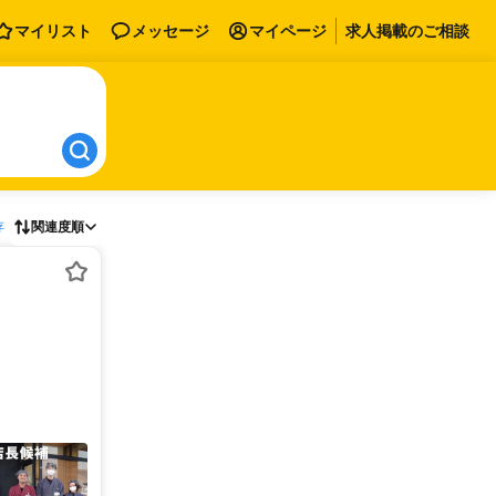
マイリスト
メッセージ
マイページ
求人掲載のご相談
存
関連度順