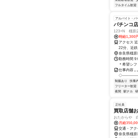
フルタイム歓迎
アルバイト・パ
パチンコ
123+N 橿原
時給1,300
アクセス 
22分、近
奈良県橿原
勤務時間 9
＊希望シフ
仕事内容 ｡.｡:+
◇‐‐‐‐‐‐
制服あり
扶養
フリーター歓迎
夜間
駅ナカ
正社員
買取店舗
おたからや 
月給350,0
交通・アク
奈良県橿原