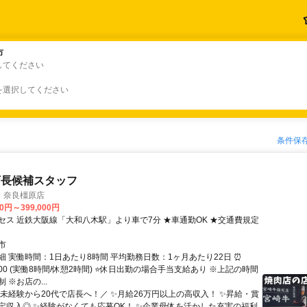
市
市
してください
を選択してください
条件保
店長候補スタッフ
 奈良橿原店
00円～399,000円
セス 近鉄大阪線「大和八木駅」より車で7分 ★車通勤OK ★交通費規定
市
細 実働時間：1日あたり8時間 平均勤務日数：1ヶ月あたり22日 ⏰
22:00 (実働8時間/休憩2時間) ⭐休日出勤の場合手当支給あり ※上記の時間
 ※お店の...
＼未経験から20代で店長へ！／ ✨月給26万円以上の高収入！ ✨昇給・賞
定収入◎ ✨経験がなくても応募OK！ ✨企業母体を活かした充実の福利