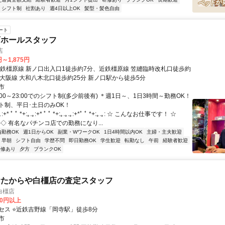
シフト制
社割あり
週4日以上OK
髪型・髪色自由
ート
店ホールスタッフ
店
円～1,875円
近鉄橿原線 新ノ口出入口1徒歩約7分、近鉄橿原線 笠縫臨時改札口徒歩約
鉄大阪線 大和八木北口徒歩約25分 新ノ口駅から徒歩5分
市
:00～23:00でのシフト制(多少前後有) ＊週1日～、1日3時間～勤務OK！
ト制、平日･土日のみOK！
* ﾟ ﾟ *+:｡.｡:+* ﾟ ﾟ *+:｡.｡.｡:+*ﾟ ﾟ *+:｡.｡: ☆ こんなお仕事です！ ☆
‐‐‐‐‐‐‐◇ 有名なパチンコ店での勤務になり...
内勤務OK
週1日からOK
副業・WワークOK
1日4時間以内OK
主婦・主夫歓迎
早朝
シフト自由
学歴不問
即日勤務OK
学生歓迎
転勤なし
午前
経験者歓迎
研修あり
夕方
ブランクOK
おたからや白橿店の査定スタッフ
白橿店
00円以上
セス ⭐近鉄吉野線「岡寺駅」徒歩8分
市