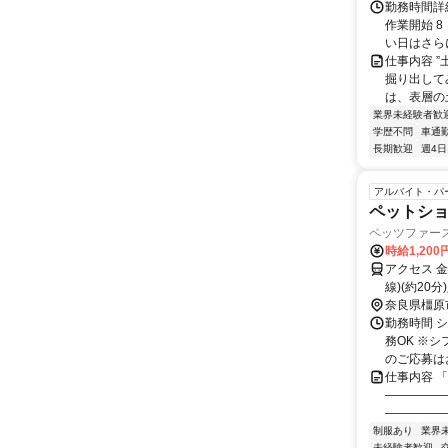
勤務時間詳細
作業開始 8
い日はさらに1
仕事内容 
掘り出して
は、表層の
業界未経験者歓
学歴不問
車通勤
長期歓迎
週4日
アルバイト・パ
ペットショッ
ペッツファー
時給1,200
アクセス 金
線)(約20
奈良県橿原
勤務時間 シ
務OK ※
のご応募はお
仕事内容 
―――――
―――――
制服あり
業界
未経験者歓迎