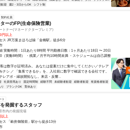
期歓迎
週2・3日からOK
シフト制
契約社員
ターのFP(生命保険営業)
ートナー(マネードクタープレミア)
00円以上
セス JR万葉まほろば線「金橋駅」徒歩6分
市
 実働時間：1日あたり8時間 平均勤務日数：1ヶ月あたり18日 〜 20日
18:00（実働8時間） ・残業／月平均10時間未満 ・スケジュールは自己調整
集客は数字が証明済み。 あなたは提案だけに集中してください／テレア
みナシ ／ 「集客できるか」を、入社前に数字で確認できる会社です。
テレアポ・縁故開拓なし。来店・反響...
迎
社員登用あり
固定時間制
経験不問
未経験者歓迎
経験者歓迎
有資格者歓迎
あり
ブランクOK
育休あり
ート
跡を発掘するスタッフ
橿原市内の発掘現場
0円以上
セス 「畝傍御陵前」駅から徒歩13分
市