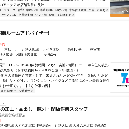
のアイデアが店舗運営に反映...
迎
フリーター歓迎
学歴不問
車通勤OK
経験不問
未経験者歓迎
午前
研修あり
ブランクOK
交通費支給
シフト制
深夜
長期休暇あり
業(ルームアドバイザー)
00円
鉄大阪線 橿原神宮前駅 徒歩3分
市
日: 09:30～18:30 (休憩時間 120分・実働7時間） ※ 1年単位の変形
 残業あり（お客様案内時・ZOOM会議（年/数回））
 不動産の賃貸仲介営業として、来店されたお客様や問合せを頂いたお客
・条件などを伺い、マンション・ハイツなどご希望に沿った最適な物件
お仕事です。 【主な仕事内容】 ...
即日勤務OK
交通費支給
ート
物の加工・品出し・陳列・閉店作業スタッフ
近鉄百貨店橿原店
円
近鉄橿原線 大和八木北口徒歩約3分、近鉄大阪線 大和八木北口徒歩約3