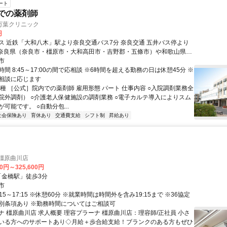
ート
内での薬剤師
万葉クリニック
円
ス 近鉄「大和八木」駅より奈良交通バス7分 奈良交通 五井バス停より
市
市など 奈良県内・県外から幅広く通勤されています。
間 8:45～17:00の間で応相談 ※6時間を超える勤務の日は休憩45分 ※
相談に応じます
職種 ［公式］院内での薬剤師 雇用形態 パート 仕事内容 ○入院調剤業務全
院外調剤） ○介護老人保健施設の調剤業務 ○電子カルテ導入によりスム
可能です。 ○自動分包...
社会保険あり
育休あり
交通費支給
シフト制
昇給あり
橿原曲川店
00円～325,600円
「金橋駅」徒歩3分
市
:15～17:15 ※休憩60分 ※就業時間は時間外を含み19:15まで ※36協定
別条項あり ※勤務時間についてはご相談可
ナ 橿原曲川店 求人概要 理容プラーナ 橿原曲川店：理容師/正社員 小さ
いる方へのサポートあり◇月給＋歩合給支給！ブランクのある方もぜひ