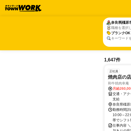
奈良県
奈良県
橿原
橿原
職種を選択
ブランクOK
ブランクOK
キーワード
1,647件
正社員
焼肉店の
和牛焼肉幸庵
月給260,0
交通・アク
支給
奈良県橿原
勤務時間詳
10:00～
帯でシフト制
仕事内容 
与ありの安