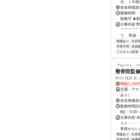
分、ＪＲ桜
奈良県橿原
勤務時間 ・
勤務可 ★
仕事内容 
￣￣￣￣￣
て、 野菜・
制服あり
社員
学歴不問
未経
フルタイム歓迎
アルバイト・パ
整骨院監
MUU 橿原 新
時給1,100
交通・アク
あり）
奈良県橿原
勤務時間詳細
例] ・9:30～
仕事内容 
スト ・・
客様からいた
制服あり
社員
学歴不問
車通勤