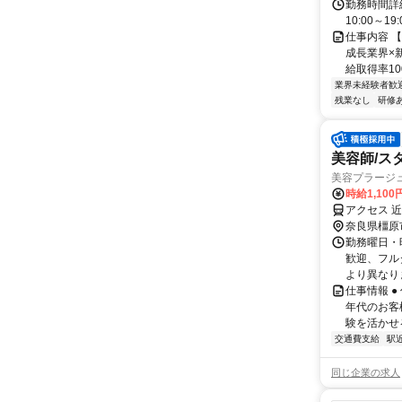
勤務時間詳
10:00～
仕事内容 
成長業界×
給取得率10
業界未経験者歓
残業なし
研修
美容師/ス
美容プラージ
時給1,10
アクセス 
奈良県橿原
勤務曜日・時
歓迎、フル
より異なりま
仕事情報 
年代のお客
験を活かせる
交通費支給
駅
同じ企業の求人