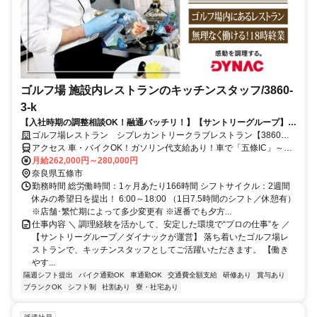
ゴルフ場 施設内レストランのキッチンスタッフ/3860-
3-k
【入社時期の調整相談OK！融通バッチリ！】【サントリーグループ】キ
ッチン経験を“仕事”に変える。料理に集中できる環境で安定したキャリ
ゴルフ場レストラン シプレカントリークラブレストラン【3860】
アを築く◎
【社】
アクセス 車・バイクOK！ガソリン代支給あり！車で「五條IC」～約
7分、「葛城IC」～約25分、「五條駅」～約15分
月給262,000円～280,000円
奈良県五條市
勤務時間 総労働時間：1ヶ月あたり166時間 シフトサイクル：2週間
休みの希望日を提出！ 6:00～18:00 （1日7.5時間のシフト／休憩有）
※店舗･繁忙期によって多少変更有 ※遅番でも夕方...
仕事内容 ＼ 調理経験を活かして、安定した環境で“プロの仕事”を ／
【サントリーグループ／ダイナックが運営】 落ち着いたゴルフ場レ
ストランで、キッチンスタッフとしてご活躍いただきます。 【働き
やす...
隔週シフト提出
バイク通勤OK
車通勤OK
交通費全額支給
研修あり
賞与あり
ブランクOK
シフト制
社割あり
寮・社宅あり