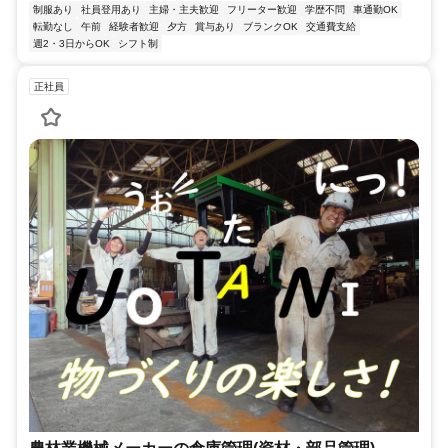
制服あり
社員登用あり
主婦・主夫歓迎
フリーター歓迎
学歴不問
車通勤OK
転勤なし
午前
経験者歓迎
夕方
賞与あり
ブランクOK
交通費支給
週2・3日からOK
シフト制
正社員