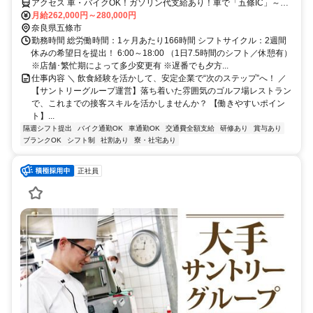
【社】
アクセス 車・バイクOK！ガソリン代支給あり！車で「五條IC」～約
7分、「葛城IC」～約25分、「五條駅」～約15分
月給262,000円～280,000円
奈良県五條市
勤務時間 総労働時間：1ヶ月あたり166時間 シフトサイクル：2週間
休みの希望日を提出！ 6:00～18:00 （1日7.5時間のシフト／休憩有）
※店舗･繁忙期によって多少変更有 ※遅番でも夕方...
仕事内容 ＼ 飲食経験を活かして、安定企業で“次のステップ”へ！ ／
【サントリーグループ運営】落ち着いた雰囲気のゴルフ場レストラン
で、これまでの接客スキルを活かしませんか？ 【働きやすいポイン
ト】...
隔週シフト提出
バイク通勤OK
車通勤OK
交通費全額支給
研修あり
賞与あり
ブランクOK
シフト制
社割あり
寮・社宅あり
正社員