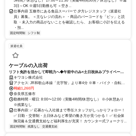
5時間／休憩なし） 17:00～21:30（実働4時間30分／休憩なし） ※週
3日～OK ※週5日勤務も可 ＜空き...
仕事内容 五條市にある食品スーパーで 夕方レジスタッフ（派遣社
員）募集。 ＜主なレジの流れ＞ ・商品のバーコードを「ピッ」と読
取 ・未入力の商品がないことを確認したら、 お客様に小計を伝える
・預...
固定時間制
シフト制
派遣社員
ケーブルの入出荷
リフト免許を活かして即戦力へ◆午前中のみ×土日祝休みプライベート
も充実◆車バイク通勤OK◆週払いOK
キワヨシ株式会社
アクセス: JR和歌山本線「北宇智」より車4分 ※車・バイク・自転車
通勤OK（無料駐車場完備）
時給1,260円
奈良県五條市
勤務時間・曜日: 8:00〜12:00（実働4時間/休憩なし） ※小休憩あり
※残業なし
仕事内容: ✅ 応募から入社後まで専任スタッフがしっかりフォロー！
✅ 日勤・交替制・土日休みなど希望の働き方が見つかる！ ✅ 社会保
険完備＆交通費支給など福利厚生が充実！ カウンター式フォークリ...
固定時間制
残業なし
交通費支給