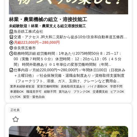
林業・農業機械の組立・溶接技能工
未経験歓迎！林業・農業支える組立溶接技能工
魚谷鉄工株式会社
交通・アクセス JR大和二見駅から徒歩10分/京奈和自動車道五條西イ
ンター近く
月給223,000円～280,000円
奈良県五條市
勤務時間詳細 総労働時間：1年あたり2075時間50分 8：25～17：
00（実働７時間５０分） 休憩時間： 12：20から13：05（４５分
間） 時間外勤務あり ※１年単位の変形労働時間制 （年間...
仕事内容 ✅月給220,000円〜280,000円 ✅年間休日100日（日祝休み
＋土曜日他） ✅社会保険完備・退職金制度あり ✅資格取得支援制度
（フォークリフト、溶接、ガス、玉掛け、クレーンなど費用会...
業界未経験者歓迎
変形労働時間制
資格取得支援あり
バイク通勤OK
学歴不問
車通勤OK
職場見学可
経験不問
賞与あり
ブランクOK
交通費支給
ピアスOK
ひげOK
髪型・髪色自由
正社員