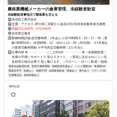
農林業機械メーカーの倉庫管理、未経験者歓迎
未経験歓迎◆地元で製造業を支える
魚谷鉄工株式会社
交通・アクセス JR大和二見駅から徒歩10分/京奈和自動車道五條西イ
ンター近く
月給223,000円～270,000円
奈良県五條市
勤務時間詳細 総労働時間：1年あたり2076時間 8：25～17：00（実
働7時間50分） 休憩時間：12：20から13：05（45分間） ※1年単位
の変形労働時間制 ※平均所定労働時間（1か月当た...
仕事内容 ✼┈┈┈┈┈┈ここがPoint┈┈┈┈┈┈✼ ✅未経験歓迎！
先輩の手厚いサポートで 安心スタート。 ✅景気に左右されにくい安
定経営の地元企業で 長く働けます。 ✅Uターン・Iターン歓迎！地域...
業界未経験者歓迎
変形労働時間制
資格取得支援あり
バイク通勤OK
車通勤OK
職場見学可
転勤なし
経験不問
未経験者歓迎
研修あり
賞与あり
ブランクOK
交通費支給
長期休暇あり
契約社員