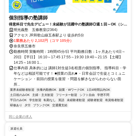
個別指導の塾講師
得意科目で先生デビュー！未経験が活躍中の塾講師◎週１回～OK（シフ
ト自由）
明光義塾 五條教室(2364)
アクセス JR和歌山線五条駅より 徒歩約5分
1業務あたり 2,102円（コマ 105分）
奈良県五條市
勤務時間 実働時間：1時間45分/日 平均勤務日数：1ヶ月あたり4日～
20日 【平日】 16:10～17:45 17:55～19:30 19:40～21:15 【土曜】
14:25～16:00 1...
仕事内容 具体的には 講師1対生徒3名程度の個別指導。 指導科目・学
年などは相談可能です！ ■授業の流れ■ ・日常会話で生徒とコミュニ
ケーション ・前回の授業を復習 ・問題を解きながらわからない箇
所...
業界未経験者歓迎
扶養内勤務OK
副業・WワークOK
1日4時間以内OK
土日祝のみOK
主婦・主夫歓迎
フリーター歓迎
シフト自由
学歴不問
平日のみOK
学生歓迎
転勤なし
英語
未経験者歓迎
経験者歓迎
有資格者歓迎
研修あり
夕方
ブランクOK
交通費支給
同じ企業の求人
派遣社員