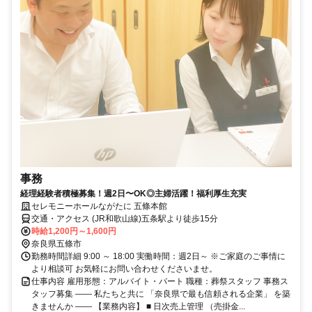
事務
経理経験者積極募集！週2日〜OK◎主婦活躍！福利厚生充実
セレモニーホールながたに 五條本館
交通・アクセス (JR和歌山線)五条駅より徒歩15分
時給1,200円～1,600円
奈良県五條市
勤務時間詳細 9:00 ～ 18:00 実働時間：週2日～ ※ご家庭のご事情に
より相談可 お気軽にお問い合わせくださいませ。
仕事内容 雇用形態：アルバイト・パート 職種：葬祭スタッフ 事務ス
タッフ募集 ―― 私たちと共に 「奈良県で最も信頼される企業」 を築
きませんか ―― 【業務内容】 ■ 日次売上管理 （売掛金...