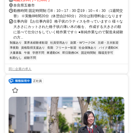
方面から30分～40分程 和歌山県橋本市からも10km程です☆ ＊五條
時給1,200円～1,500円
市、吉野郡大淀町、和歌山県橋本市など周辺から通勤しているスタッ
奈良県五條市
フ多数がいます。
勤務時間 固定時間制 ①8：10～17：30 ②19：10～4：30 （1週間交
替） ※実働8時間20分（休憩合計60分） 20分は割増料金になります
仕事内容 【お仕事内容】 格子状のラティスを作っています☆ 様々な
大きさにカットされた格子状の薄い木の板を、 作成する大きさの順
に並べて仕分けをしていく軽作業です☆ ●単純作業なので製造未経験
の方...
制服あり
業界未経験者歓迎
社員登用あり
副業・WワークOK
主婦・主夫歓迎
準夜勤
資格取得支援あり
長期
フリーター歓迎
社会保険あり
バイク通勤OK
大量募集
午後
学歴不問
車通勤OK
即日勤務OK
固定時間制
職場見学可
転勤なし
経験不問
同じ企業の求人
正社員