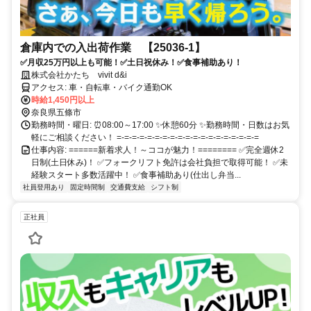
倉庫内での入出荷作業 【25036-1】
✅月収25万円以上も可能！✅土日祝休み！✅食事補助あり！
株式会社かたち vivit d&i
アクセス: 車・自転車・バイク通勤OK
時給1,450円以上
奈良県五條市
勤務時間・曜日: ⏰️08:00～17:00 ✨休憩60分 ✨勤務時間・日数はお気
軽にご相談ください！ =-=-=-=-=-=-=-=-=-=-=-=-=-=-=-=-=-=-=
仕事内容: ======新着求人！～ココが魅力！======== ✅完全週休2
日制(土日休み)！ ✅フォークリフト免許は会社負担で取得可能！ ✅未
経験スタート多数活躍中！ ✅食事補助あり(仕出し弁当...
社員登用あり
固定時間制
交通費支給
シフト制
正社員