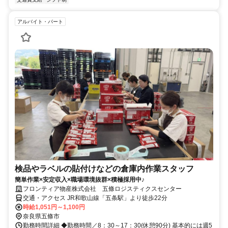
アルバイト・パート
検品やラベルの貼付けなどの倉庫内作業スタッフ
簡単作業×安定収入×職場環境抜群×積極採用中♪
フロンティア物産株式会社 五條ロジスティクスセンター
交通・アクセス JR和歌山線「五条駅」より徒歩22分
時給1,051円～1,100円
奈良県五條市
勤務時間詳細 ◆勤務時間／8：30～17：30(休憩90分) 基本的には週5