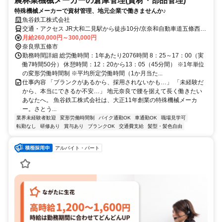
農林業機械メーカーの倉庫管理(資材・部品管理)
特殊機械メーカーで資材管理、地元企業で働きませんか♪
魚谷鉄工株式会社
交通・アクセス JR大和二見駅から徒歩10分/京奈和自動車道五條西イ
ンター近く
月給260,000円～300,000円
奈良県五條市
勤務時間詳細 総労働時間：1年あたり2076時間 8：25～17：00（実
働7時間50分） 休憩時間：12：20から13：05（45分間） ※1年単位
の変形労働時間制 ※平均所定労働時間（1か月当た...
仕事内容 「ブランクがあるから、採用されないかも…」 「未経験だ
から、本当にできるか不安…」 地元奈良で腰を据えて長く働きたい
あなたへ。 魚谷鉄工株式会社は、大正11年創業の特殊機械メーカ
ー。さとう...
業界未経験者歓迎
変形労働時間制
バイク通勤OK
車通勤OK
職場見学可
転勤なし
研修あり
賞与あり
ブランクOK
交通費支給
髪型・髪色自由
アルバイト・パート