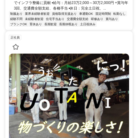
でインフラ整備に貢献 •給与：月給23万2,000～30万2,000円 +賞与年
3回、交通費全額支給、各種手当 •休日：完全土日祝、...
制服あり
業界未経験者歓迎
資格取得支援あり
車通勤OK
固定時間制
転勤なし
経験不問
未経験者歓迎
住宅手当あり
交通費全額支給
研修あり
賞与あり
ブランクOK
育休あり
長期歓迎
長期休暇あり
土日祝休み
正社員