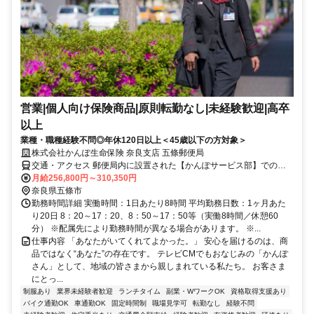
営業|個人向け保険商品|原則転勤なし|未経験歓迎|高卒
以上
業種・職種経験不問◎年休120日以上＜45歳以下の方対象＞
株式会社かんぽ生命保険 奈良支店 五條郵便局
交通・アクセス 郵便局内に設置された【かんぽサービス部】での勤
務となります
月給256,800円～310,350円
奈良県五條市
勤務時間詳細 実働時間：1日あたり8時間 平均勤務日数：1ヶ月あた
り20日 8：20～17：20、8：50～17：50等（実働8時間／休憩60
分） ※配属先により勤務時間が異なる場合があります。 ※...
仕事内容 「あなたがいてくれてよかった。」 安心を届けるのは、商
品ではなく“あなた”の存在です。 テレビCMでもおなじみの「かんぽ
さん」として、地域の皆さまから親しまれている私たち。 お客さま
にとっ...
制服あり
業界未経験者歓迎
ランチタイム
副業・WワークOK
資格取得支援あり
バイク通勤OK
車通勤OK
固定時間制
職場見学可
転勤なし
経験不問