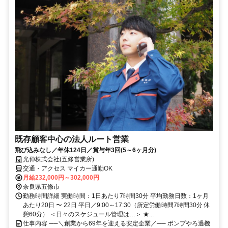
既存顧客中心の法人ルート営業
飛び込みなし／年休124日／賞与年3回(5～6ヶ月分)
光伸株式会社(五條営業所)
交通・アクセス マイカー通勤OK
月給232,000円～302,000円
奈良県五條市
勤務時間詳細 実働時間：1日あたり7時間30分 平均勤務日数：1ヶ月
あたり20日 〜 22日 平日／9:00～17:30（所定労働時間7時間30分 休
憩60分） ＜日々のスケジュール管理は…＞ ★...
仕事内容 ──＼創業から69年を迎える安定企業／── ポンプやろ過機