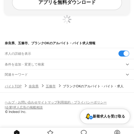
アプリを無料ダウンロード
奈良県、五條市、ブランクOKのアルバイト・バイト求人情報
求人の詳細を表示
条件を追加・変更して検索
市区町村を追加・変更
関連キーワード
奈良県 橿原市 ブランクok
奈良県 五條市 ネイルok
奈良県 五條市 高校生ok
奈良県
駅を追加・変更
バイトTOP
奈良県
五條市
ブランクOKのアルバイト・バイト・求人
奈良県 五條市 レジ
奈良県 五條市 シニア
奈良県
すべて
奈良市
大和高田市
大和郡山市
天理市
橿原市
桜井市
五條市
御所市
生駒市
香芝市
職種を追加・変更
大和路線
葛城市
宇陀市
山辺郡
生駒郡
磯城郡
宇陀郡
高市郡
北葛城郡
吉野郡
平城山駅
奈良駅
郡山駅
大和小泉駅
法隆寺駅
王寺駅
三郷駅
飲食・フードサービス
ヘルプ・お問い合わせ
サイトマップ
利用規約・プライバシーポリシー
特徴を追加・変更
飲食・フードサービス
すべて
[企業]求人広告の掲載相談
奈良線
ホールスタッフ
キッチンスタッフ
皿洗い・洗い場
精肉・鮮魚加工
給食調理
人気
平城山駅
奈良駅
雇用形態を追加・変更
新着求人を受け取る
パン屋（ベーカリー）
フードカウンター販売員
バー（BAR）・バーテンダー
日払いOK
高校生歓迎
学生歓迎
深夜の仕事
髪型・髪色自由
ひげOK
ネイルOK
飲食店補助（開店・閉店準備）
飲食店（店長・マネージャー）
JR和歌山線
ピアスOK
アルバイト・パート
履歴書不要
オープニングスタッフ
留学生・外国人活躍中
都道府県を変更
営業・販売
王寺駅
畠田駅
志都美駅
香芝駅
ＪＲ五位堂駅
高田駅
大和新庄駅
御所駅
玉手駅
掖上駅
勤務期間
正社員
吉野口駅
北宇智駅
五条駅
大和二見駅
営業・販売
すべて
短期
契約社員
単発・1日OK
長期
期間限定（春夏冬休み等）