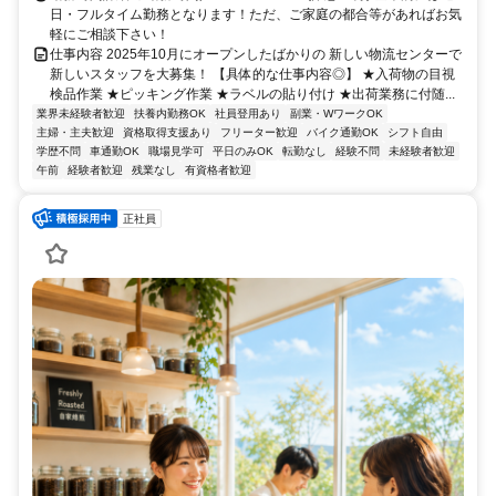
日・フルタイム勤務となります！ただ、ご家庭の都合等があればお気
軽にご相談下さい！
仕事内容 2025年10月にオープンしたばかりの 新しい物流センターで
新しいスタッフを大募集！ 【具体的な仕事内容◎】 ★入荷物の目視
検品作業 ★ピッキング作業 ★ラベルの貼り付け ★出荷業務に付随...
業界未経験者歓迎
扶養内勤務OK
社員登用あり
副業・WワークOK
主婦・主夫歓迎
資格取得支援あり
フリーター歓迎
バイク通勤OK
シフト自由
学歴不問
車通勤OK
職場見学可
平日のみOK
転勤なし
経験不問
未経験者歓迎
午前
経験者歓迎
残業なし
有資格者歓迎
正社員