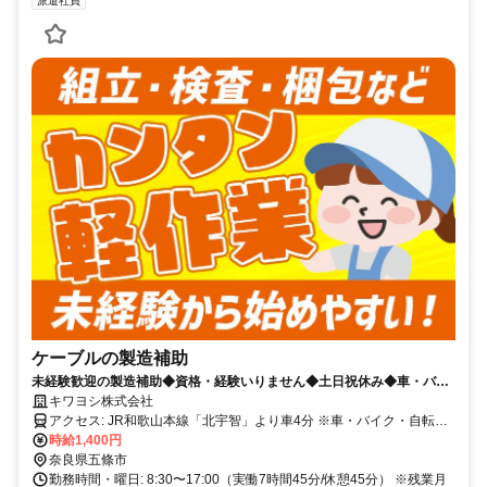
派遣社員
ケーブルの製造補助
未経験歓迎の製造補助◆資格・経験いりません◆土日祝休み◆車・バイ
ク通勤OK◆週払いOK
キワヨシ株式会社
アクセス: JR和歌山本線「北宇智」より車4分 ※車・バイク・自転車
通勤OK（無料駐車場完備）
時給1,400円
奈良県五條市
勤務時間・曜日: 8:30〜17:00（実働7時間45分/休憩45分） ※残業月