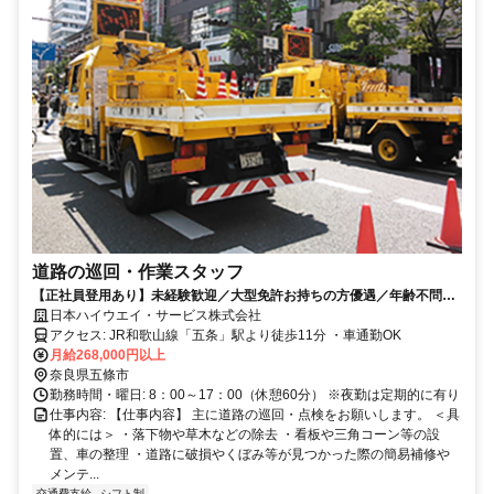
道路の巡回・作業スタッフ
【正社員登用あり】未経験歓迎／大型免許お持ちの方優遇／年齢不問／
20代～60代まで幅広い年代の方活躍中
日本ハイウエイ・サービス株式会社
アクセス: JR和歌山線「五条」駅より徒歩11分 ・車通勤OK
月給268,000円以上
奈良県五條市
勤務時間・曜日: 8：00～17：00（休憩60分） ※夜勤は定期的に有り
仕事内容: 【仕事内容】 主に道路の巡回・点検をお願いします。 ＜具
体的には＞ ・落下物や草木などの除去 ・看板や三角コーン等の設
置、車の整理 ・道路に破損やくぼみ等が見つかった際の簡易補修や
メンテ...
交通費支給
シフト制