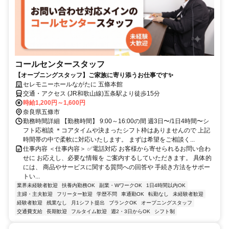
コールセンタースタッフ
【オープニングスタッフ】ご家族に寄り添うお仕事です✨
セレモニーホールながたに 五條本館
交通・アクセス (JR和歌山線)五条駅より徒歩15分
時給1,200円～1,600円
奈良県五條市
勤務時間詳細 【勤務時間】 9:00～16:00の間 週3日〜/1日4時間〜シ
フト応相談 ＊コアタイムや決まったシフト枠はありませんので 上記
時間帯の中で柔軟に対応いたします。 まずは希望をご相談く...
仕事内容 ＜仕事内容＞ ✅電話対応 お客様から寄せられるお問い合わ
せに お応えし、必要な情報を ご案内するしていただきます。 具体的
には、 商品やサービスに関する質問への回答や 手続き方法をサポー
トい...
業界未経験者歓迎
扶養内勤務OK
副業・WワークOK
1日4時間以内OK
主婦・主夫歓迎
フリーター歓迎
学歴不問
車通勤OK
転勤なし
未経験者歓迎
経験者歓迎
残業なし
月1シフト提出
ブランクOK
オープニングスタッフ
交通費支給
長期歓迎
フルタイム歓迎
週2・3日からOK
シフト制