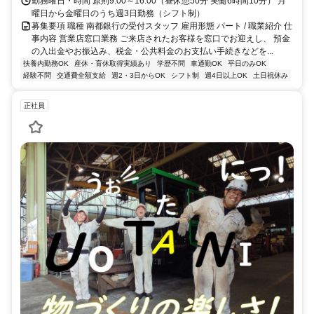
勤務曜日・時間 原則9:00～16:00（昼休憩50分 実働6時間10分） 月
曜日から金曜日のうち週3日勤務（シフト制）
募集要項 職種 南都銀行の受付スタッフ 雇用形態 パート / 職業紹介 仕
事内容 営業店窓口業務 ご来店されたお客様を窓口でお迎えし、 預金
の入出金やお振込み、税金・公共料金のお支払い手続きなどを...
扶養内勤務OK
産休・育休取得実績あり
学歴不問
車通勤OK
平日のみOK
経験不問
交通費全額支給
週2・3日からOK
シフト制
週4日以上OK
土日祝休み
正社員