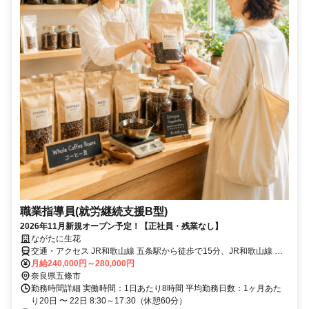
職業指導員(就労継続支援B型)
2026年11月新規オープン予定！【正社員・残業なし】
ながたに生花
交通・アクセス JR和歌山線 五条駅から徒歩で15分、JR和歌山線 大
和二見駅から徒歩で21分
月給240,000円～280,000円
奈良県五條市
勤務時間詳細 実働時間：1日あたり8時間 平均勤務日数：1ヶ月あた
り20日 〜 22日 8:30～17:30（休憩60分）