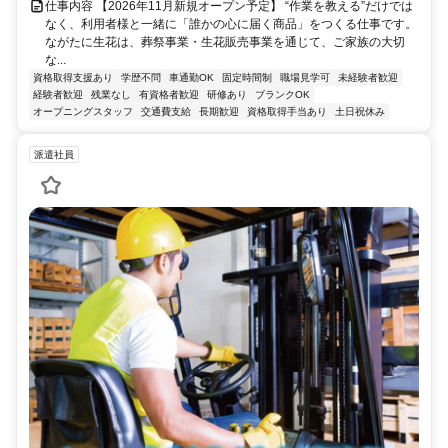
仕事内容 【2026年11月新規オープン予定】 “作業を教える”だけでは
なく、利用者様と一緒に「誰かの心に届く商品」をつくる仕事です。
ながたに生花は、葬祭事業・生花販売事業を通じて、ご家族の大切
な...
資格取得支援あり
学歴不問
車通勤OK
固定時間制
職場見学可
未経験者歓迎
経験者歓迎
残業なし
有資格者歓迎
研修あり
ブランクOK
オープニングスタッフ
交通費支給
長期歓迎
資格取得手当あり
土日祝休み
派遣社員