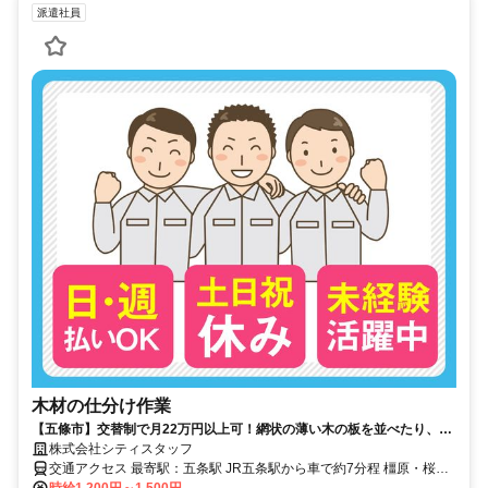
派遣社員
木材の仕分け作業
【五條市】交替制で月22万円以上可！網状の薄い木の板を並べたり、仕
分けをするオシゴト
株式会社シティスタッフ
交通アクセス 最寄駅：五条駅 JR五条駅から車で約7分程 橿原・桜井