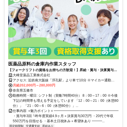
医薬品原料の倉庫内作業スタッフ
【フォークリフトの資格をお持ちの方歓迎！】昇給・賞与・決算賞与あ
り◎残業少なめでプライベートも充実できる！
大峰堂薬品工業株式会社
アクセス: 近鉄南大阪線「浮孔駅」より車で10分 ※マイカー通勤
OK、駐車場完備！
月給202,000円～280,000円
奈良県五條市
勤務時間・曜日: シフト制（実働7時間40分） 8：00～17：00 ※今後
下記の時間帯も増える予定をしています 「12：00～21：00（休憩80
分）」 「21：00～6：00（休憩80分）」...
仕事内容: ⭐魅力ポイント⭐ ━━━━━━━━━━━━━━━━━━━
・賞与年3回 └昨年度実績4.9ヶ月＋決算賞与30万円 ・20代で年収
550万円を目指せる ・基本土日祝休み＋希望休あり ━━━...
固定時間制
交通費支給
昇給あり