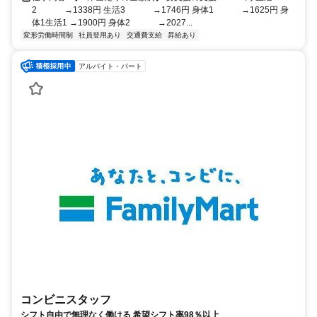
2 →1338円 生活3 →1746円 身体1 →1625円 身
体1生活1 →1900円 身体2 →2027...
変形労働時間制
社員登用あり
交通費支給
昇給あり
アルバイト・パート
コンビニスタッフ
シフト自由で無理なく働ける 希望シフト率98％以上