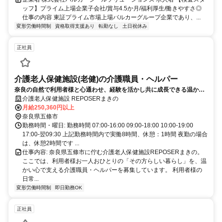
ッフ】プライム上場企業子会社/賞与4.5か月/福利厚生/働きやすさ◎
仕事の内容 東証プライム市場上場バルカーグループ企業であり、...
変形労働時間制
資格取得支援あり
転勤なし
土日祝休み
正社員
介護老人保健施設(老健)の介護職員・ヘルパー
奈良の自然で利用者様と心通わせ、経験を活かし共に成長できる温かい
ケアの現場です。
介護老人保健施設 REPOSERまきの
月給250,360円以上
奈良県五條市
勤務時間・曜日: 勤務時間 07:00-16:00 09:00-18:00 10:00-19:00
17:00-翌09:30 上記勤務時間内で実働8時間、休憩：1時間 夜勤の場合
は、休憩2時間です ...
仕事内容: 奈良県五條市に佇む介護老人保健施設REPOSERまきの。
ここでは、利用者様お一人おひとりの「その方らしい暮らし」を、温
かい心で支える介護職員・ヘルパーを募集しています。 利用者様の
日常...
変形労働時間制
即日勤務OK
正社員