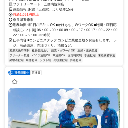
ファミリーマート 五條病院前店
通勤情報 JR線「五条駅」より徒歩15分
時給1,051円以上
奈良県五條市
勤務時間 週1日/1日3h～OK ■かけもち、WワークOK ■時間・曜日応
相談 [シフト例] 06：00～09：00 09：00～17：00 17：00～22：00
22：00～6：00 ※6時間...
仕事内容 ■コンビニスタッフ コンビニ業務全般をお任せします。 レ
ジ、商品発注、売場づくり、清掃など。
変形労働時間制
社員登用あり
副業・WワークOK
主婦・主夫歓迎
フリーター歓迎
バイク通勤OK
車通勤OK
固定時間制
学生歓迎
未経験者歓迎
経験者歓迎
研修あり
シフト制
高校生歓迎
昇給あり
正社員