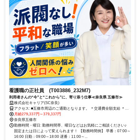
看護職の正社員 (T003886_232M7)
利用者さんの“今”と“これから”に、寄り添う仕事≪奈良県 五條市≫
株式会社キャリア(SC奈良)
アクセス: ■五條市周辺のご通勤となります。 ＊交通費全額支給 ＊車
通勤・バイク通勤OK（ガソリン代支給） ＊自転車通勤OK
月給279,337円～379,337円
奈良県五條市
勤務時間・曜日: 勤務時間帯、曜日などはお気軽にご相談ください♪
固定または日によって変えられます！ 【勤務時間例】 早番：07:00～
16:00 日勤：09:00～18:00 遅番：11:00～...