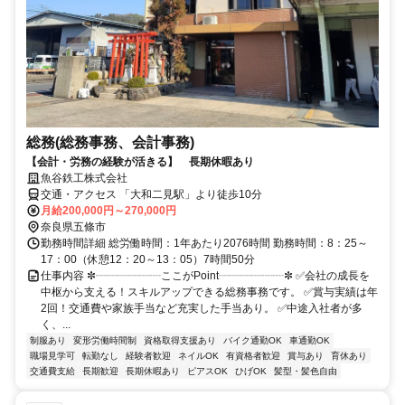
総務(総務事務、会計事務)
【会計・労務の経験が活きる】 長期休暇あり
魚谷鉄工株式会社
交通・アクセス 「大和二見駅」より徒歩10分
月給200,000円～270,000円
奈良県五條市
勤務時間詳細 総労働時間：1年あたり2076時間 勤務時間：8：25～
17：00（休憩12：20～13：05）7時間50分
仕事内容 ✼┈┈┈┈┈┈ここがPoint┈┈┈┈┈┈✼ ✅会社の成長を
中枢から支える！スキルアップできる総務事務です。 ✅賞与実績は年
2回！交通費や家族手当など充実した手当あり。 ✅中途入社者が多
く、...
制服あり
変形労働時間制
資格取得支援あり
バイク通勤OK
車通勤OK
職場見学可
転勤なし
経験者歓迎
ネイルOK
有資格者歓迎
賞与あり
育休あり
交通費支給
長期歓迎
長期休暇あり
ピアスOK
ひげOK
髪型・髪色自由