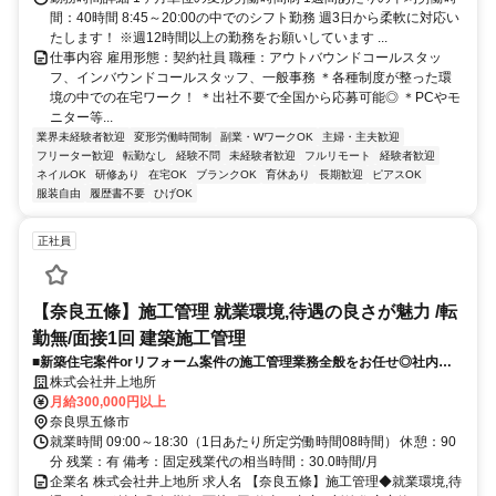
間：40時間 8:45～20:00の中でのシフト勤務 週3日から柔軟に対応い
たします！ ※週12時間以上の勤務をお願いしています ...
仕事内容 雇用形態：契約社員 職種：アウトバウンドコールスタッ
フ、インバウンドコールスタッフ、一般事務 ＊各種制度が整った環
境の中での在宅ワーク！ ＊出社不要で全国から応募可能◎ ＊PCやモ
ニター等...
業界未経験者歓迎
変形労働時間制
副業・WワークOK
主婦・主夫歓迎
フリーター歓迎
転勤なし
経験不問
未経験者歓迎
フルリモート
経験者歓迎
ネイルOK
研修あり
在宅OK
ブランクOK
育休あり
長期歓迎
ピアスOK
服装自由
履歴書不要
ひげOK
正社員
【奈良五條】施工管理 就業環境,待遇の良さが魅力 /転
勤無/面接1回 建築施工管理
■新築住宅案件orリフォーム案件の施工管理業務全般をお任せ◎社内プ
ランナーやコーディネーターによる設計図面を受けて,積算や資材.パート
株式会社井上地所
ナー企業への発注業務,現場監督業務を担当/資格取得のサポートも充実
月給300,000円以上
奈良県五條市
就業時間 09:00～18:30（1日あたり所定労働時間08時間） 休憩：90
分 残業：有 備考：固定残業代の相当時間：30.0時間/月
企業名 株式会社井上地所 求人名 【奈良五條】施工管理◆就業環境,待