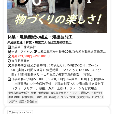
林業・農業機械の組立・溶接技能工
未経験歓迎！林業・農業支える組立溶接技能工
魚谷鉄工株式会社
交通・アクセス JR大和二見駅から徒歩10分/京奈和自動車道五條西イ
ンター近く
月給223,000円～280,000円
奈良県五條市
勤務時間詳細 総労働時間：1年あたり2075時間50分 8：25～17：
00（実働７時間５０分） 休憩時間： 12：20から13：05（４５分
間） 時間外勤務あり ※１年単位の変形労働時間制 （年間...
仕事内容 ✅月給220,000円〜280,000円 ✅年間休日100日（日祝休み
＋土曜日他） ✅社会保険完備・退職金制度あり ✅資格取得支援制度
（フォークリフト、溶接、ガス、玉掛け、クレーンなど費用会...
業界未経験者歓迎
変形労働時間制
資格取得支援あり
バイク通勤OK
学歴不問
車通勤OK
職場見学可
経験不問
賞与あり
ブランクOK
交通費支給
ピアスOK
ひげOK
髪型・髪色自由
アルバイト・パート