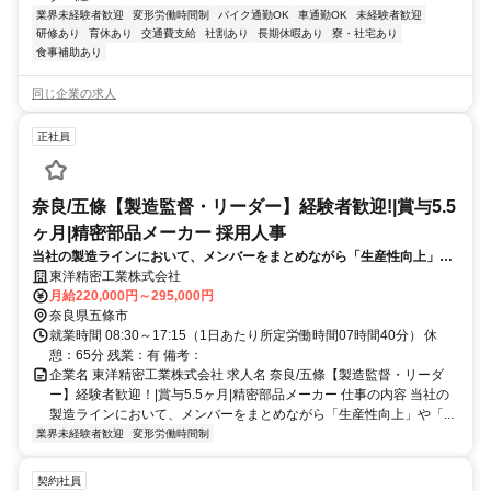
業界未経験者歓迎
変形労働時間制
バイク通勤OK
車通勤OK
未経験者歓迎
研修あり
育休あり
交通費支給
社割あり
長期休暇あり
寮・社宅あり
食事補助あり
同じ企業の求人
正社員
奈良/五條【製造監督・リーダー】経験者歓迎!|賞与5.5
ヶ月|精密部品メーカー 採用人事
当社の製造ラインにおいて、メンバーをまとめながら「生産性向上」や
「品質改善（QCD改善）」を引っ張っていただく、製造現場の要となる
東洋精密工業株式会社
リーダー層を募集します。
月給220,000円～295,000円
奈良県五條市
就業時間 08:30～17:15（1日あたり所定労働時間07時間40分） 休
憩：65分 残業：有 備考：
企業名 東洋精密工業株式会社 求人名 奈良/五條【製造監督・リーダ
ー】経験者歓迎！|賞与5.5ヶ月|精密部品メーカー 仕事の内容 当社の
製造ラインにおいて、メンバーをまとめながら「生産性向上」や「...
業界未経験者歓迎
変形労働時間制
契約社員