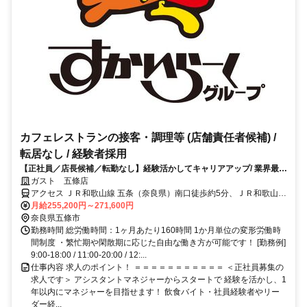
カフェレストランの接客・調理等 (店舗責任者候補) /
転居なし / 経験者採用
【正社員／店長候補／転勤なし】経験活かしてキャリアアップ/ 業界最大
級の昇給・賞与で還元/ 研修充実
ガスト 五條店
アクセス ＪＲ和歌山線 五条（奈良県）南口徒歩約5分、ＪＲ和歌山線
大和二見徒歩約20分、ＪＲ和歌山線 北宇智徒歩約54分
月給255,200円～271,600円
奈良県五條市
勤務時間 総労働時間：1ヶ月あたり160時間 1か月単位の変形労働時
間制度 ・繁忙期や閑散期に応じた自由な働き方が可能です！ [勤務例]
9:00-18:00 / 11:00-20:00 / 12:...
仕事内容 求人のポイント！ ＝＝＝＝＝＝＝＝＝＝＝ ＜正社員募集の
求人です＞ アシスタントマネジャーからスタートで 経験を活かし、1
年以内にマネジャーを目指せます！ 飲食バイト・社員経験者やリー
ダー経...