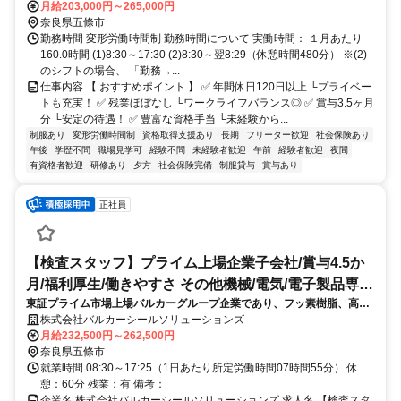
車通勤OK
月給203,000円～265,000円
奈良県五條市
勤務時間 変形労働時間制 勤務時間について 実働時間： １月あたり
160.0時間 (1)8:30～17:30 (2)8:30～翌8:29（休憩時間480分） ※(2)
のシフトの場合、 「勤務→...
仕事内容 【 おすすめポイント 】 ✅ 年間休日120日以上 └プライベー
トも充実！ ✅ 残業ほぼなし └ワークライフバランス◎ ✅ 賞与3.5ヶ月
分 └安定の待遇！ ✅ 豊富な資格手当 └未経験から...
制服あり
変形労働時間制
資格取得支援あり
長期
フリーター歓迎
社会保険あり
午後
学歴不問
職場見学可
経験不問
未経験者歓迎
午前
経験者歓迎
夜間
有資格者歓迎
研修あり
夕方
社会保険完備
制服貸与
賞与あり
正社員
【検査スタッフ】プライム上場企業子会社/賞与4.5か
月/福利厚生/働きやすさ その他機械/電気/電子製品専門
東証プライム市場上場バルカーグループ企業であり、フッ素樹脂、高機
職
能ゴム等各種素材製品の製造を行っております。生産ラインの検査工程
株式会社バルカーシールソリューションズ
業務をお任せします。
月給232,500円～262,500円
奈良県五條市
就業時間 08:30～17:25（1日あたり所定労働時間07時間55分） 休
憩：60分 残業：有 備考：
企業名 株式会社バルカーシールソリューションズ 求人名 【検査スタ