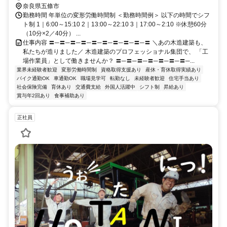
場あり
奈良県五條市
勤務時間 年単位の変形労働時間制 ＜勤務時間例＞ 以下の時間でシフ
ト制 1｜6:00～15:10 2｜13:00～22:10 3｜17:00～2:10 ※休憩60分
（10分×2／40分） ...
仕事内容 〓─〓─〓─〓─〓─〓─〓─〓─〓─〓 ＼あの木造建築も、
私たちが造りました／ 木造建築のプロフェッショナル集団で、 「工
場作業員」として働きませんか？ 〓─〓─〓─〓─〓─〓─〓─...
業界未経験者歓迎
変形労働時間制
資格取得支援あり
産休・育休取得実績あり
バイク通勤OK
車通勤OK
職場見学可
転勤なし
未経験者歓迎
住宅手当あり
社会保険完備
育休あり
交通費支給
外国人活躍中
シフト制
昇給あり
賞与年2回あり
食事補助あり
正社員