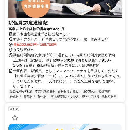
駅係員(鉄道運輸職)
高卒以上◎未経験◎賞与年5.42ヶ月！
西日本旅客鉄道株式会社/近畿エリア
交通・アクセス 当社事業エリア内の各支社・駅・車両所など
月給222,662円～395,780円
奈良県五條市
勤務時間詳細 総労働時間：1週あたり40時間 ※時間外労働月平均
11.3時間 【駅係員】 例）9:00～翌9:30（泊まり勤務）／9:00～
17:45（日勤） ※勤務箇所や担当業務により出退勤時間...
仕事内容 「駅係員」としてプロフェッショナルを目指していただく
【鉄道運輸職／駅務コース】で、人々の“当たり前で快適な生活”を支
えていただきます。 〈具体的には…〉 安全で正確な運行管理を行
い、安全で...
業界未経験者歓迎
変形労働時間制
資格取得支援あり
車通勤OK
経験不問
研修あり
賞与あり
育休あり
交通費支給
社割あり
寮・社宅あり
託児所あり
正社員