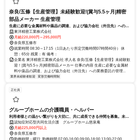
奈良/五條【生産管理】未経験歓迎!|賞与5.5ヶ月|精密
部品メーカー 生産管理
生産に必要な金属材料や薬品の調達、および協力会社（外注先）への業
務委託の管理をお任せ。単にモノを買うだけでなく、「QCD（品質・価
東洋精密工業株式会社
格・納期）」の最適化を図る、企業の利益に直結する重要なポジション
月給220,000円～295,000円
です。
奈良県五條市
就業時間 08:30～17:15（1日あたり所定労働時間07時間40分） 休
憩：65分 残業：有 備考：
企業名 東洋精密工業株式会社 求人名 奈良/五條【生産管理】未経験歓
迎！|賞与5.5ヶ月|精密部品メーカー 仕事の内容 生産に必要な金属材
料や薬品の調達、および協力会社（外注先）への業務委託の管理...
業界未経験者歓迎
変形労働時間制
正社員
グループホームの介護職員・ヘルパー
利用者様との温かい繋がりを大切に、共に成長できる仲間を募集。未経
験者も経験者も、あなたの熱意が輝く職場で活躍できます。
認知症対応型共同生活介護 グループホーム慈泉庵
月給225,000円以上
奈良県五條市
勤務時間・曜日: 勤務時間 07:00-16:00 09:00-18:00 13:00-22:00