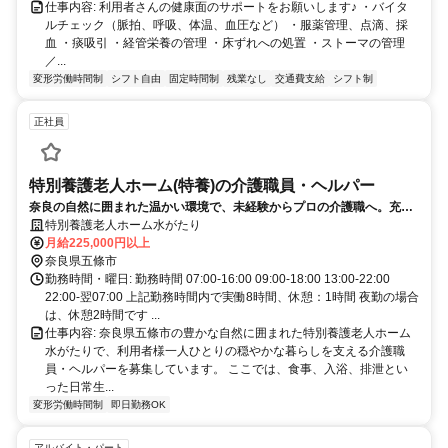
仕事内容: 利用者さんの健康面のサポートをお願いします♪ ・バイタ
ルチェック（脈拍、呼吸、体温、血圧など） ・服薬管理、点滴、採
血 ・痰吸引 ・経管栄養の管理 ・床ずれへの処置 ・ストーマの管理
／...
変形労働時間制
シフト自由
固定時間制
残業なし
交通費支給
シフト制
正社員
特別養護老人ホーム(特養)の介護職員・ヘルパー
奈良の自然に囲まれた温かい環境で、未経験からプロの介護職へ。充実
のサポートで着実に成長できます。
特別養護老人ホーム水がたり
月給225,000円以上
奈良県五條市
勤務時間・曜日: 勤務時間 07:00-16:00 09:00-18:00 13:00-22:00
22:00-翌07:00 上記勤務時間内で実働8時間、休憩：1時間 夜勤の場合
は、休憩2時間です ...
仕事内容: 奈良県五條市の豊かな自然に囲まれた特別養護老人ホーム
水がたりで、利用者様一人ひとりの穏やかな暮らしを支える介護職
員・ヘルパーを募集しています。 ここでは、食事、入浴、排泄とい
った日常生...
変形労働時間制
即日勤務OK
アルバイト・パート