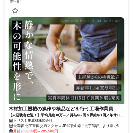
正社員
木材加工機械の操作や検品などを行う工場作業員
【未経験者歓迎！】平均月給30万～／賞与年2回＆昇給年1回／年休110
日の安定環境
トリスミ集成材株式会社
最寄駅 北宇智駅 交通アクセス JR和歌山線「北宇智駅」より車で6分
＜POINT＞ ＊転勤なし ＊車通勤OK ＊バイク通勤OK ―敷地内に駐車
月給250,000円～295,500円