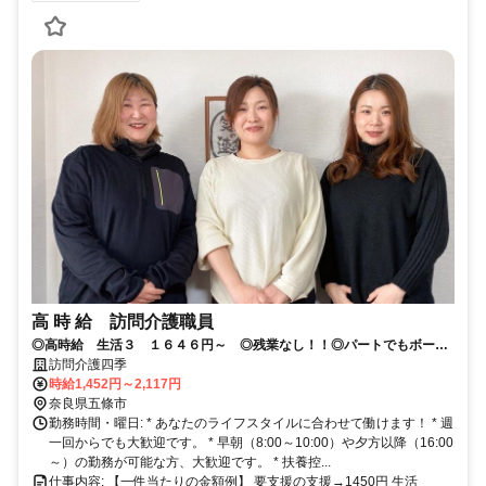
高 時 給 訪問介護職員
◎高時給 生活３ １６４６円～ ◎残業なし！！◎パートでもボーナ
ス支給実績あり！◎Wワーク・単発勤務歓迎！！土日祝日夜間手当あ
訪問介護四季
り！！
時給1,452円～2,117円
奈良県五條市
勤務時間・曜日: * あなたのライフスタイルに合わせて働けます！ * 週
一回からでも大歓迎です。 * 早朝（8:00～10:00）や夕方以降（16:00
～）の勤務が可能な方、大歓迎です。 * 扶養控...
仕事内容: 【一件当たりの金額例】 要支援の支援→1450円 生活