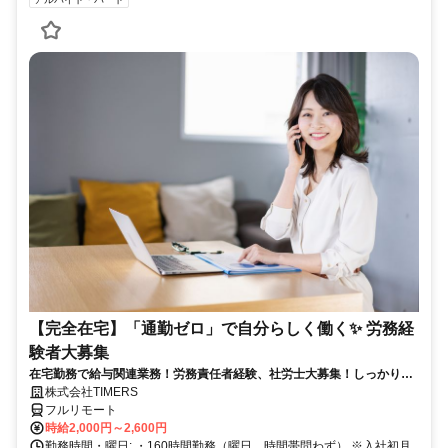
【完全在宅】「通勤ゼロ」で自分らしく働く✨ 労務経
験者大募集
在宅勤務で給与関連業務！労務責任者経験、社労士大募集！しっかり稼
ぎたい方、注目！
株式会社TIMERS
フルリモート
時給2,000円～2,600円
勤務時間・曜日: ・160時間勤務（曜日、時間帯問わず） ※入社初月