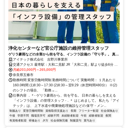
浄化センターなど官公庁施設の維持管理スタッフ
ゲリラ豪雨などの水害から街を守る、インフラ設備の「守り手」。 真剣
に仕事に向き合うあなたに「資格」と「安定」を。
アイテック株式会社 吉野川事業所
交通アクセス 最寄駅：大和二見駅 JR「大和二見」駅より徒歩6分 ※
車通勤OK
月給203,000円～265,000円
奈良県五條市
勤務時間 変形労働時間制 勤務時間について 実働時間： １月あたり
160.0時間 (1)8:30～17:30 (2)8:30～翌8:29（休憩時間480分） ※(2)
のシフトの場合、 「勤務→...
仕事内容 ．＊- ゲリラ豪雨から、街を守る。 日本の暮らしを支える
「インフラ設備」の管理スタッフ -．＊ はじめまして。 私たち「アイ
テック」は、 上下水道や廃棄物処理施設などの 保守・メン...
制服あり
変形労働時間制
資格取得支援あり
長期
フリーター歓迎
社会保険あり
午後
学歴不問
職場見学可
経験不問
未経験者歓迎
午前
経験者歓迎
夜間
有資格者歓迎
研修あり
夕方
社会保険完備
制服貸与
賞与あり