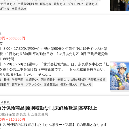
住宅手当あり
交通費全額支給
研修あり
賞与あり
ブランクOK
育休あり
休暇あり
土日祝休み
組
00円～500,000円
市
 8:00～17:30(休憩90分) ※昼休憩60分と午前午後に15分ずつの休憩
間：1日あたり8時間 平均勤務日数：1ヶ月あたり21.0日 平均所定労働
68時間...
】 ＼20代〜50代活躍中／ 「株式会社城内組」は、奈良県を中心に「社
を築く公共工事を請け負う中核企業です。 「もっと裁量を持ちたい」
な現場を動かしたい」 そんな...
り
長期
学歴不問
車通勤OK
固定時間制
転勤なし
経験者歓迎
有資格者歓迎
制服貸与
賞与あり
ブランクOK
交通費支給
長期休暇あり
昇給あり
正社員
向け保険商品|原則転勤なし|未経験歓迎|高卒以上
生命保険 奈良支店 五條郵便局
00円～310,350円
セス 郵便局内に設置された【かんぽサービス部】での勤務となります