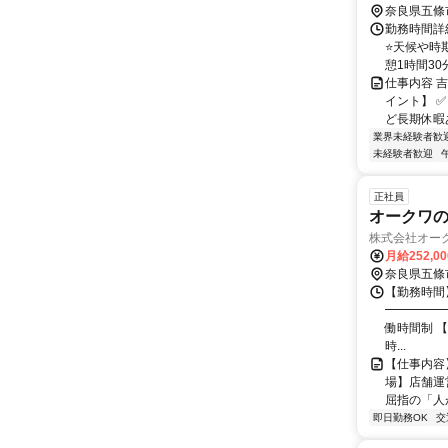
奈良県五條
勤務時間詳細
⭐天候や時期
憩1時間30分 
仕事内容 
イント】 ✅
ど長期休暇あ
業界未経験者歓
未経験者歓迎
正社員
オークワの
株式会社オー
月給252,0
奈良県五條
【勤務時間
━━━━━
働時間制 【
時...
【仕事内容
場】店舗運営
屈指の「人が
即日勤務OK
交