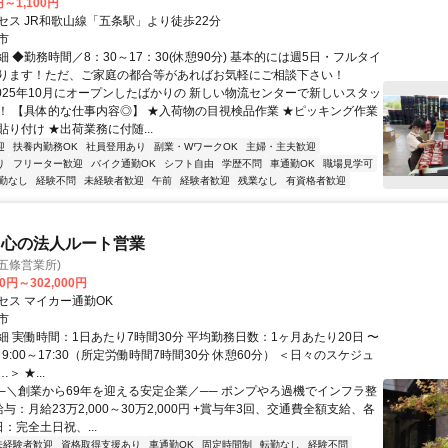
円～1,100円
セス JR和歌山線「五条駅」より徒歩22分
市
 ◆勤務時間／8：30～17：30(休憩90分) 基本的には週5日・フルタイ
ります！ただ、ご家庭の都合等があればお気軽にご相談下さい！
2025年10月にオープンしたばかりの 新しい物流センターで新しいスタッ
！ 【具体的な仕事内容◎】 ★入荷物の目視検品作業 ★ピッキング作業
り付け ★出荷業務に付随...
迎
扶養内勤務OK
社員登用あり
副業・WワークOK
主婦・主夫歓迎
り
フリーター歓迎
バイク通勤OK
シフト自由
学歴不問
車通勤OK
職場見学可
勤なし
経験不問
未経験者歓迎
午前
経験者歓迎
残業なし
有資格者歓迎
中心の法人ルート営業
五條営業所)
00円～302,000円
セス マイカー通勤OK
市
細 実働時間：1日あたり7時間30分 平均勤務日数：1ヶ月あたり20日 〜
／9:00～17:30（所定労働時間7時間30分 休憩60分） ＜日々のスケジュ
 ★...
──＼創業から69年を迎える安定企業／── ポンプやろ過機でインフラ整
給与：月給23万2,000～30万2,000円 +賞与年3回、交通費全額支給、各
日：完全土日祝、...
未経験者歓迎
資格取得支援あり
車通勤OK
固定時間制
転勤なし
経験不問