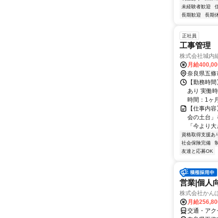
未経験者歓迎
長期歓迎
長期
正社員
工事管理
株式会社城内
月給400,0
奈良県五條
【勤務時間】
あり 実働時
時間：1ヶ月1
【仕事内容
会の土台」
「今より大き
資格取得支援あ
社会保険完備
友達と応募OK
営業|個人
株式会社かんぽ
月給256,8
交通・アク