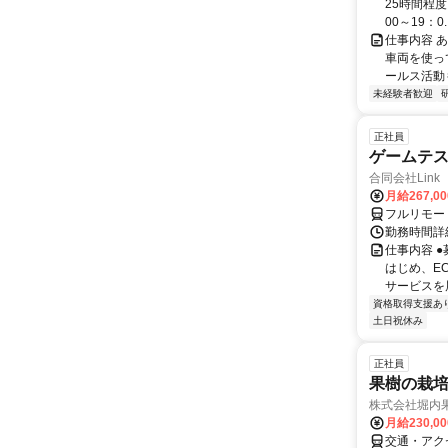
25時間程度
00～19：0..
仕事内容 
車両を使っ
ールス活動も
未経験者歓迎
正社員
ゲームテ
合同会社Link
月給267,0
フルリモー
勤務時間詳細
仕事内容 
はじめ、E
サービスを展
資格取得支援あ
土日祝休み
正社員
果樹の栽
株式会社堀内果
月給230,0
交通・アクセ