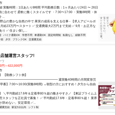
市
 実働時間：1日あたり8時間 平均勤務日数：1ヶ月あたり24日 〜 26日
に合わせて 柔軟に働くスタイルです ・7:30〜17:00 ・実働8時間 ・休
...
吉野山の豊かな自然の中で 果実の成長を支える仕事 - 【求人アピールポ
 月給23万円〜スタート ✅ 交通費最大2万円まで支給 ✅ 9月・お正月な
り ✅ 住まい探し...
迎
バイク通勤OK
学歴不問
車通勤OK
固定時間制
転勤なし
経験不問
午前
夕方
ブランクOK
交通費支給
店舗運営スタッフ!
クワ
00円～422,000円
市
】 【勤務シフト例】
━━━━━━━━━━━━━━━━━━━ 週実働40時間の月間変形労
早番】7:00〜16:00(実働8時間) →朝型の方におすすめ！夕方から自由
】 ＼平均勤続17.6年＆定着率80％超の働きやすさ／ 【東証プライム上
スタッフを正社員で募集！ ✅ 平均勤続17.6年・定着率80％超！ 業界
辞めない」安定環境 ✅...
通費支給
駅近5分以内
シフト制