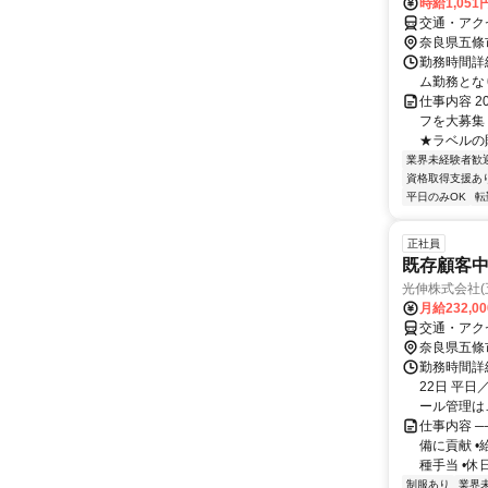
時給1,051
交通・アク
奈良県五條
勤務時間詳細
ム勤務とな
仕事内容 
フを大募集
★ラベルの貼
業界未経験者歓
資格取得支援あ
平日のみOK
転
正社員
既存顧客
光伸株式会社(
月給232,0
交通・アク
奈良県五條
勤務時間詳
22日 平日
ール管理は…＞
仕事内容 
備に貢献 •
種手当 •休
制服あり
業界