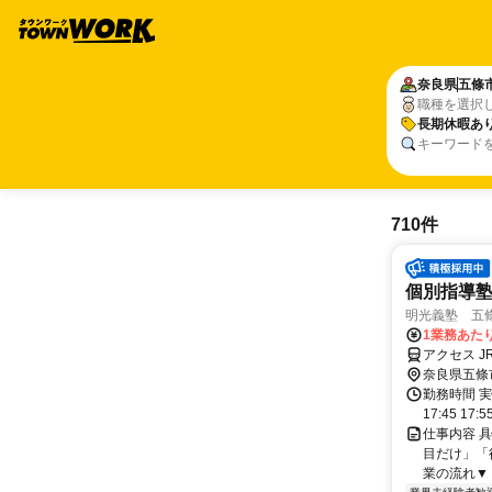
奈良県
五條
職種を選択
長期休暇あ
キーワード
710件
個別指導
明光義塾 五條教
1業務あたり 
アクセス 
奈良県五條
勤務時間 実
17:45 17:
仕事内容 
目だけ」「
業の流れ▼ 