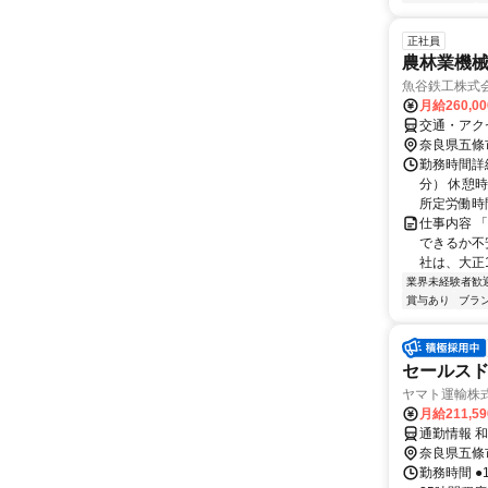
正社員
農林業機械
魚谷鉄工株式
月給260,0
交通・アク
奈良県五條
勤務時間詳細
分） 休憩時
所定労働時間
仕事内容 
できるか不
社は、大正
業界未経験者歓
賞与あり
ブラ
セールス
ヤマト運輸株式
月給211,5
通勤情報 
奈良県五條
勤務時間 ●