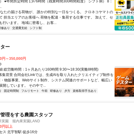
） ●年間所定時間 1,976時間（残業時間300時間程度） シフト例） 8：
.
あなたの届ける荷物が、 誰かの特別な一日をつくる。 クロネコヤマトの
て 担当エリアのお客様へ 荷物を配達・集荷する仕事です。 加えて、セ
行います。 地域に密着し、お客...
研修あり
交通費支給
シフト制
スター
00円～350,000円
ト
 総労働時間：1ヶ月あたり160時間 9:30〜18:30(実働8時間)
●募集背景 合同会社Linkでは、生成AIを取り入れたクリエイティブ制作を
C・物販事業、Webサイト制作、システム関連のサポートなど、幅広い
開しています。 その中で...
り
固定時間制
フルリモート
午前
研修あり
夕方
資格取得手当あり
培管理をする農園スタッフ
実園 堀内果実園LAND
00円以上
ス 北宇智駅-徒歩16分