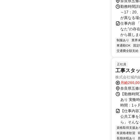
奈良県五條
勤務時間詳細
～17：20
が異なる場合
仕事内容 
なた”の存
から親しまれ
制服あり
業界
車通勤OK
固定
交通費全額支給
正社員
工事スタッ
株式会社城内
月給260,0
奈良県五條
【勤務時間】
あり 実働時
時間：1ヶ月1
【仕事内容
公共工事を
ら」そんな
資格取得支援あ
有資格者歓迎
長期休暇あり