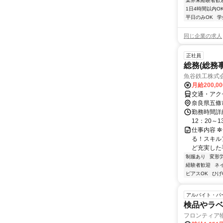
業界未経験者歓
1日4時間以内O
平日のみOK
学
同じ企業の求人
正社員
総務(総務
魚谷鉄工株式
月給200,0
交通・アク
奈良県五條
勤務時間詳細
12：20～1
仕事内容 
る！スキル
ど充実した手
制服あり
変形
経験者歓迎
ネ
ピアスOK
ひげ
アルバイト・パ
検品やラ
フロンティア