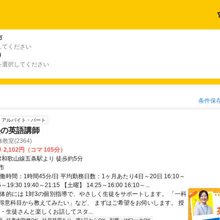
市
してください
り
を選択してください
条件保
アルバイト・パート
塾の英語講師
室(2364)
2,102円（コマ 105分）
JR和歌山線五条駅より 徒歩約5分
市
働時間：1時間45分/日 平均勤務日数：1ヶ月あたり4日～20日 16:10～
55～19:30 19:40～21:15 【土曜】 14:25～16:00 16:10～...
具体的には 1対3の個別指導で、やさしく生徒をサポートします。 「一科
得意科目から教えてみたい」など、 まずはご希望をお伺いします。 授
・生徒さんと楽しくお話してスタ...