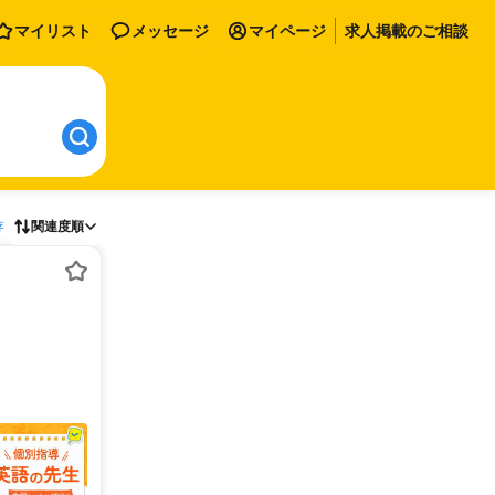
マイリスト
メッセージ
マイページ
求人掲載のご相談
存
関連度順