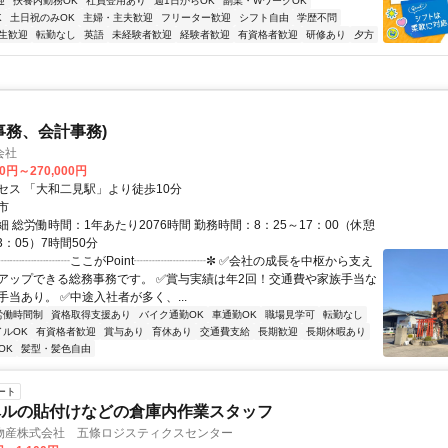
迎
扶養内勤務OK
社員登用あり
週1日からOK
副業・WワークOK
K
土日祝のみOK
主婦・主夫歓迎
フリーター歓迎
シフト自由
学歴不問
生歓迎
転勤なし
英語
未経験者歓迎
経験者歓迎
有資格者歓迎
研修あり
夕方
事務、会計事務)
会社
00円～270,000円
セス 「大和二見駅」より徒歩10分
市
 総労働時間：1年あたり2076時間 勤務時間：8：25～17：00（休憩
3：05）7時間50分
✼┈┈┈┈┈┈ここがPoint┈┈┈┈┈┈✼ ✅会社の成長を中枢から支え
アップできる総務事務です。 ✅賞与実績は年2回！交通費や家族手当な
当あり。 ✅中途入社者が多く、...
労働時間制
資格取得支援あり
バイク通勤OK
車通勤OK
職場見学可
転勤なし
イルOK
有資格者歓迎
賞与あり
育休あり
交通費支給
長期歓迎
長期休暇あり
OK
髪型・髪色自由
ート
ベルの貼付けなどの倉庫内作業スタッフ
物産株式会社 五條ロジスティクスセンター