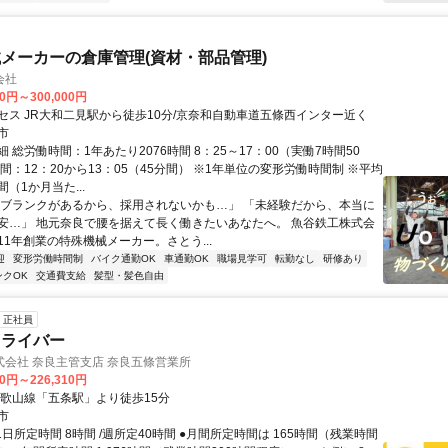
メーカーの倉庫管理(資材・部品管理)
会社
00円～300,000円
セス JR大和二見駅から徒歩10分/京奈和自動車道五條西インター近く
市
 総労働時間：1年あたり2076時間 8：25～17：00（実働7時間50
間：12：20から13：05（45分間） ※1年単位の変形労働時間制 ※平均
（1か月当た...
「ブランクがあるから、採用されないかも…」 「未経験だから、本当に
安…」 地元奈良で腰を据えて長く働きたいあなたへ。 魚谷鉄工株式会
11年創業の特殊機械メーカー。さとう...
迎
変形労働時間制
バイク通勤OK
車通勤OK
職場見学可
転勤なし
研修あり
ンクOK
交通費支給
髪型・髪色自由
正社員
ドライバー
会社 奈良主管支店 奈良五條営業所
90円～226,310円
和歌山線「五条駅」より徒歩15分
市
1日所定時間 8時間 /週所定40時間 ●月間所定時間は 165時間（残業時間