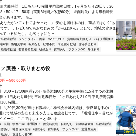
市
 実働時間：1日あたり8時間 平均勤務日数：1ヶ月あたり20日 8：20
、8：50～17：50等（実働8時間／休憩60分） ※配属先により勤務時間
があります。 ※...
「あなたがいてくれてよかった。」 安心を届けるのは、商品ではなく“あ
在です。 テレビCMでもおなじみの「かんぽさん」として、地域の皆さま
ている私たち。 お客さまにとっ...
未経験者歓迎
ランチタイム
副業・WワークOK
資格取得支援あり
バイク通勤OK
時間制
職場見学可
転勤なし
経験不問
未経験者歓迎
住宅手当あり
経験者歓迎
有資格者歓迎
研修あり
賞与あり
ブランクOK
育休あり
フ 調整・取りまとめ役
組
00円～500,000円
市
 8:00～17:30(休憩90分) ※昼休憩60分と午前午後に15分ずつの休憩
間：1日あたり8時間 平均勤務日数：1ヶ月あたり21.0日 平均所定労働
68時間...
】 ＼20代,30代が輝ける職場✨／ 株式会社城内組は、奈良県を中心に、
通じて地域の安心と未来を支える建設会社です。 「現場仕事＝昔なが
イメージ、ここではちょっと違いま...
り
長期
学歴不問
車通勤OK
固定時間制
転勤なし
未経験者歓迎
経験者歓迎
研修あり
社会保険完備
制服貸与
賞与あり
ブランクOK
交通費支給
昇給あり
友達と応募OK