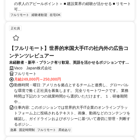
の求人のアピールポイント＞ ■ 建設業界の経験が活かせる ■ リモート
可...
フルリモート
経験者歓迎
在宅OK
正社員
【フルリモート】世界的米国大手ITの社内外の広告コ
ンテンツレビュアー
未経験者・新卒・ブランク有り歓迎、英語を活かせるポジションです。
完全リモート
Vaco Japan株式会社
フルリモート
月給249,000円～250,000円
勤務時間・曜日: アメリカを拠点とするチームと連携し、グローバル
な環境で働く正社員を募集します。 完全リモートワークです。 業務
時間は下記の３つの就業時間から選択いただけます。 １．研修期間
中...
仕事内容: このポジションでは世界的大手IT企業のオンラインプラッ
トフォーム上に投稿されるテキスト、画像、動画などのコンテンツを
確認し、ガイドラインおよびポリシーに基づいて適切に管理・判断す
るポジシ...
急募
固定時間制
フルリモート
昇給あり