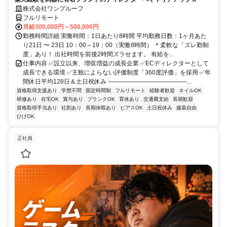
株式会社ワンプルーフ
フルリモート
月給300,000円～500,000円
勤務時間詳細 実働時間：1日あたり8時間 平均勤務日数：1ヶ月あた
り21日 〜 23日 10：00～19：00（実働8時間） ＊柔軟な「ズレ勤制
度」あり！ 出社時間を前後2時間ズラせます。 有給を...
仕事内容 ✅設立以来、増収増益の成長企業 ✅ECディレクターとして
成長できる環境 ✅主観によらない評価制度「360度評価」を採用 ✅年
間休日平均128日＆土日祝休み ―――――――――――――...
資格取得支援あり
学歴不問
固定時間制
フルリモート
経験者歓迎
ネイルOK
研修あり
在宅OK
賞与あり
ブランクOK
育休あり
交通費支給
長期歓迎
資格取得手当あり
社割あり
長期休暇あり
ピアスOK
土日祝休み
服装自由
ひげOK
正社員