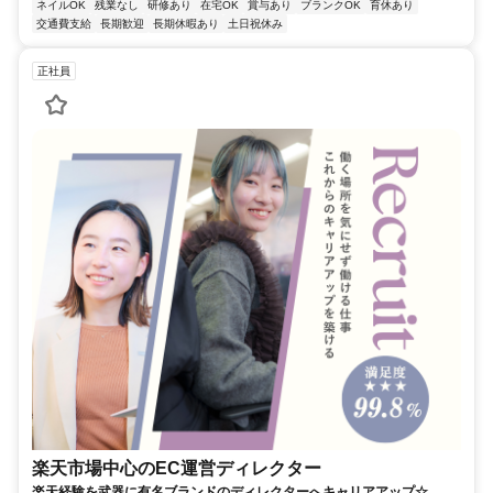
ネイルOK
残業なし
研修あり
在宅OK
賞与あり
ブランクOK
育休あり
交通費支給
長期歓迎
長期休暇あり
土日祝休み
正社員
楽天市場中心のEC運営ディレクター
楽天経験を武器に有名ブランドのディレクターへキャリアアップ☆