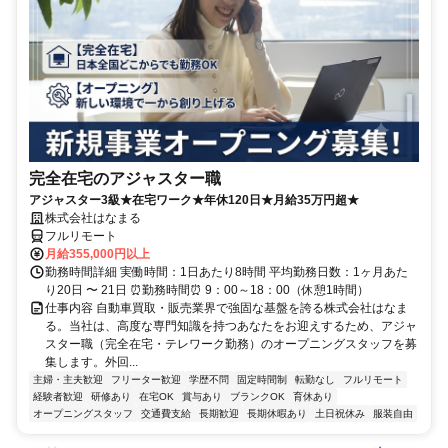
完全在宅のアジャスター職
アジャスター3級★在宅ワーク★年休120日★月給35万円超★
株式会社はなまる
フルリモート
月給355,000円以上
勤務時間詳細 実働時間：1日あたり8時間 平均勤務日数：1ヶ月あた
り20日 〜 21日 ⏰勤務時間⏰ 9：00～18：00（休憩1時間）
仕事内容 自動車買取・販売業界で強固な基盤を誇る株式会社はなま
る。当社は、高度な専門知識を持つあなたをお迎えするため、アジャ
スター職（完全在宅・テレワーク勤務）のオープニングスタッフを募
集します。外回...
主婦・主夫歓迎
フリーター歓迎
学歴不問
固定時間制
転勤なし
フルリモート
経験者歓迎
研修あり
在宅OK
賞与あり
ブランクOK
育休あり
オープニングスタッフ
交通費支給
長期歓迎
長期休暇あり
土日祝休み
服装自由