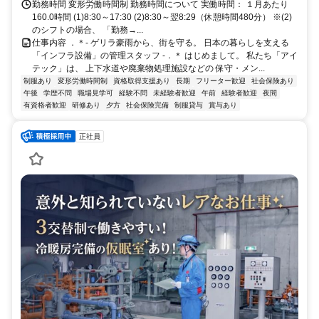
勤務時間 変形労働時間制 勤務時間について 実働時間： １月あたり
160.0時間 (1)8:30～17:30 (2)8:30～翌8:29（休憩時間480分） ※(2)
のシフトの場合、 「勤務→...
仕事内容 ．＊- ゲリラ豪雨から、街を守る。 日本の暮らしを支える
「インフラ設備」の管理スタッフ -．＊ はじめまして。 私たち「アイ
テック」は、 上下水道や廃棄物処理施設などの 保守・メン...
制服あり
変形労働時間制
資格取得支援あり
長期
フリーター歓迎
社会保険あり
午後
学歴不問
職場見学可
経験不問
未経験者歓迎
午前
経験者歓迎
夜間
有資格者歓迎
研修あり
夕方
社会保険完備
制服貸与
賞与あり
正社員