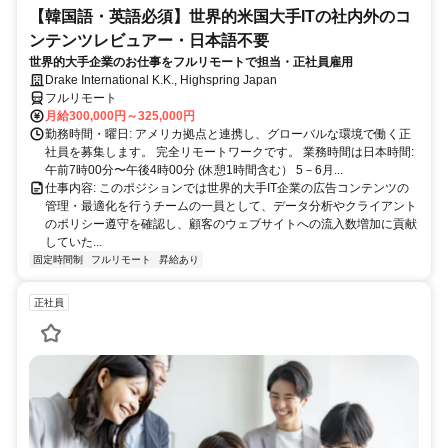
【韓国語・英語必須】世界的米国大手ITの社内外のコ
ンテンツレビュアー・日本語不要
世界的大手企業のお仕事をフルリモートで担当・正社員雇用
Drake International K.K., Highspring Japan
フルリモート
月給300,000円～325,000円
勤務時間・曜日: アメリカ拠点と連携し、グローバルな環境で働く正
社員を募集します。 完全リモートワークです。 業務時間は日本時間:
午前7時00分〜午後4時00分 (休憩1時間含む） 5－6月...
仕事内容: このポジションでは世界的大手IT企業の広告コンテンツの
管理・最適化を行うチームの一員として、データ分析やクライアント
のポリシー遵守を確認し、顧客のウェブサイトへの流入数増加に貢献
していた...
固定時間制
フルリモート
昇給あり
正社員