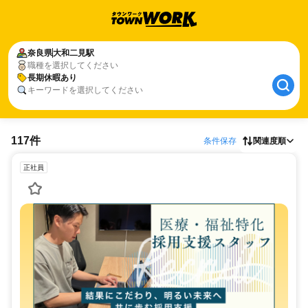
奈良県
大和二見駅
職種を選択してください
長期休暇あり
キーワードを選択してください
117件
条件保存
関連度順
正社員