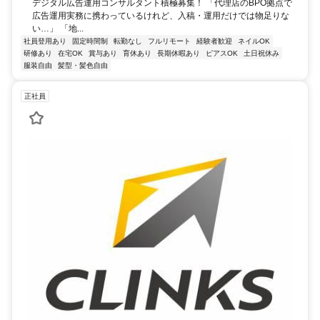
デジタル広告運用コンサルタント積極募集！ 「代理店のBPO拠点で
広告運用実務に携わっているけれど、入稿・運用だけでは物足りな
い…」 「地...
社員登用あり
固定時間制
転勤なし
フルリモート
経験者歓迎
ネイルOK
研修あり
在宅OK
賞与あり
育休あり
長期休暇あり
ピアスOK
土日祝休み
服装自由
髪型・髪色自由
正社員