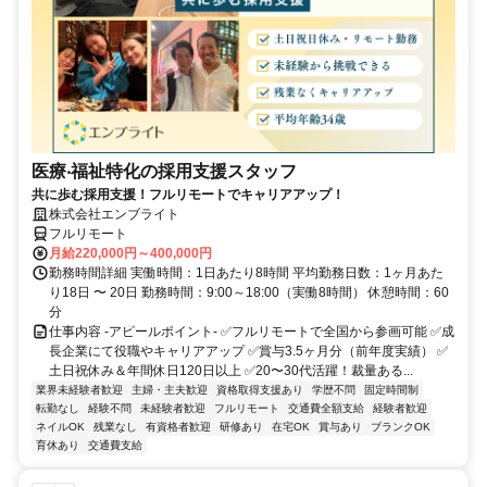
医療‧福祉特化の採用支援スタッフ
共に歩む採用支援！フルリモートでキャリアアップ！
株式会社エンブライト
フルリモート
月給220,000円～400,000円
勤務時間詳細 実働時間：1日あたり8時間 平均勤務日数：1ヶ月あた
り18日 〜 20日 勤務時間：9:00～18:00（実働8時間） 休憩時間：60
分
仕事内容 -アピールポイント- ✅フルリモートで全国から参画可能 ✅成
長企業にて役職やキャリアアップ ✅賞与3.5ヶ月分（前年度実績） ✅
土日祝休み＆年間休日120日以上 ✅20〜30代活躍！裁量ある...
業界未経験者歓迎
主婦・主夫歓迎
資格取得支援あり
学歴不問
固定時間制
転勤なし
経験不問
未経験者歓迎
フルリモート
交通費全額支給
経験者歓迎
ネイルOK
残業なし
有資格者歓迎
研修あり
在宅OK
賞与あり
ブランクOK
育休あり
交通費支給