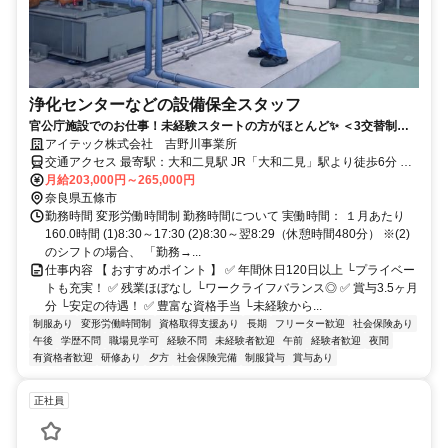
浄化センターなどの設備保全スタッフ
官公庁施設でのお仕事！未経験スタートの方がほとんど✨️ ＜3交替制は3
日に1度の勤務スタイル＞未経験から手に職をつけませんか？
アイテック株式会社 吉野川事業所
交通アクセス 最寄駅：大和二見駅 JR「大和二見」駅より徒歩6分 ※
車通勤OK
月給203,000円～265,000円
奈良県五條市
勤務時間 変形労働時間制 勤務時間について 実働時間： １月あたり
160.0時間 (1)8:30～17:30 (2)8:30～翌8:29（休憩時間480分） ※(2)
のシフトの場合、 「勤務→...
仕事内容 【 おすすめポイント 】 ✅ 年間休日120日以上 └プライベー
トも充実！ ✅ 残業ほぼなし └ワークライフバランス◎ ✅ 賞与3.5ヶ月
分 └安定の待遇！ ✅ 豊富な資格手当 └未経験から...
制服あり
変形労働時間制
資格取得支援あり
長期
フリーター歓迎
社会保険あり
午後
学歴不問
職場見学可
経験不問
未経験者歓迎
午前
経験者歓迎
夜間
有資格者歓迎
研修あり
夕方
社会保険完備
制服貸与
賞与あり
正社員