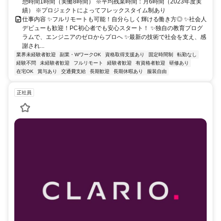
憩時間1時間（実働8時間） ※平均残業時間：月6時間（2023年度実
績） ※プロジェクトによってフレックスタイム制あり
仕事内容 ✨フルリモートも可能！自分らしく輝ける働き方◎ ✨社会人
デビューも歓迎！PC初心者でも安心スタート！ ✨独自の教育プログ
ラムで、エンジニアのゼロからプロへ ✨最新の技術で社会を支え、感
謝され...
業界未経験者歓迎
副業・WワークOK
資格取得支援あり
固定時間制
転勤なし
経験不問
未経験者歓迎
フルリモート
経験者歓迎
有資格者歓迎
研修あり
在宅OK
賞与あり
交通費支給
長期歓迎
長期休暇あり
服装自由
正社員