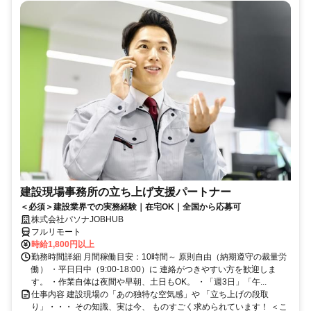
建設現場事務所の立ち上げ支援パートナー
＜必須＞建設業界での実務経験｜在宅OK｜全国から応募可
株式会社パソナJOBHUB
フルリモート
時給1,800円以上
勤務時間詳細 月間稼働目安：10時間～ 原則自由（納期遵守の裁量労
働） ・平日日中（9:00-18:00）に 連絡がつきやすい方を歓迎しま
す。 ・作業自体は夜間や早朝、土日もOK。 ・「週3日」「午...
仕事内容 建設現場の「あの独特な空気感」や 「立ち上げの段取
り」・・・ その知識、実は今、 ものすごく求められています！ ＜こ