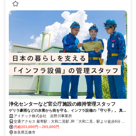
浄化センターなど官公庁施設の維持管理スタッフ
ゲリラ豪雨などの水害から街を守る、インフラ設備の「守り手」。 真剣
に仕事に向き合うあなたに「資格」と「安定」を。
アイテック株式会社 吉野川事業所
交通アクセス 最寄駅：大和二見駅 JR「大和二見」駅より徒歩6分 ※
車通勤OK
月給203,000円～265,000円
奈良県五條市