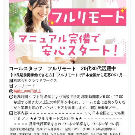
コールスタッフ フルリモート 20代30代活躍中
【中長期前提稼働できる方】 フルリモートで日本全国から応募OK♪ 月稼
働80時間で安定収入！
株式会社クラウドワークス
フルリモート
時給1,900円以上
勤務時間 シフト制 希望により面談で決定 稼働時間帯／9:00～17:00
希望する働き方／上記の時間帯を中心に、チームと密に連携を取りな
がら業務を進めていただける方を募集します。 想定稼働量／平...
仕事内容 ＝＝＝＝＝＝＝＝＝＝＝＝＝＝＝ ＼＼ 日本全国どこでも働
ける ／／ ★★ フルリモートのお仕事 ★★ ＝＝＝＝＝＝＝＝＝＝＝
＝＝＝＝ 営業代行事業をされている企業様をしている企業での営...
業界未経験者歓迎
短期（3ヵ月以内）
副業・WワークOK
1日4時間以内OK
主婦・主夫歓迎
短期
早朝
シフト自由
午後
学歴不問
平日のみOK
転勤なし