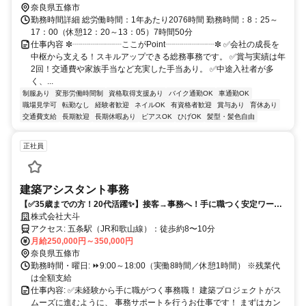
奈良県五條市
勤務時間詳細 総労働時間：1年あたり2076時間 勤務時間：8：25～
17：00（休憩12：20～13：05）7時間50分
仕事内容 ✼┈┈┈┈┈┈ここがPoint┈┈┈┈┈┈✼ ✅会社の成長を
中枢から支える！スキルアップできる総務事務です。 ✅賞与実績は年
2回！交通費や家族手当など充実した手当あり。 ✅中途入社者が多
く、...
制服あり
変形労働時間制
資格取得支援あり
バイク通勤OK
車通勤OK
職場見学可
転勤なし
経験者歓迎
ネイルOK
有資格者歓迎
賞与あり
育休あり
交通費支給
長期歓迎
長期休暇あり
ピアスOK
ひげOK
髪型・髪色自由
正社員
建築アシスタント事務
【✅35歳までの方！20代活躍✨】接客→事務へ！手に職つく安定ワーク
⭐
株式会社大斗
アクセス: 五条駅（JR和歌山線）：徒歩約8〜10分
月給250,000円～350,000円
奈良県五條市
勤務時間・曜日: ⏩️9:00～18:00（実働8時間／休憩1時間） ※残業代
は全額支給
仕事内容: ✅未経験から手に職がつく事務職！ 建築プロジェクトがス
ムーズに進むように、 事務サポートを行うお仕事です！ まずはカン