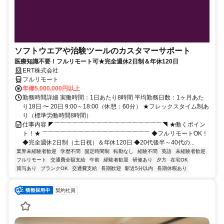
ソフトウエアや治験ツールのカスタマーサポート
医療知識不要！フルリモート可★完全週休2日制＆年休120日
ERT株式会社
フルリモート
年俸5,000,000円以上
勤務時間詳細 実働時間：1日あたり8時間 平均勤務日数：1ヶ月あた
り18日 〜 20日 9:00～18:00（休憩：60分） ★フレックスタイム制あ
り（標準労働時間8時間）
仕事内容 ◤￣￣￣￣￣￣￣￣￣￣￣￣￣￣￣￣￣￣◥ ★働くポイン
ト！★ ￣￣￣￣￣￣￣￣￣￣￣￣￣￣￣￣￣￣ ◆フルリモートOK！
◆完全週休2日制（土日祝）＆年休120日 ◆20代後半～40代の...
業界未経験者歓迎
学歴不問
固定時間制
転勤なし
経験不問
英語
未経験者歓迎
フルリモート
交通費全額支給
午前
経験者歓迎
研修あり
夕方
在宅OK
賞与あり
ブランクOK
交通費支給
長期歓迎
駅近5分以内
長期休暇あり
契約社員