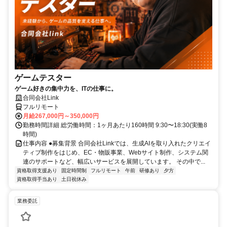
ゲームテスター
ゲーム好きの集中力を、ITの仕事に。
合同会社Link
フルリモート
月給267,000円～350,000円
勤務時間詳細 総労働時間：1ヶ月あたり160時間 9:30〜18:30(実働8
時間)
仕事内容 ●募集背景 合同会社Linkでは、生成AIを取り入れたクリエイ
ティブ制作をはじめ、EC・物販事業、Webサイト制作、システム関
連のサポートなど、幅広いサービスを展開しています。 その中で...
資格取得支援あり
固定時間制
フルリモート
午前
研修あり
夕方
資格取得手当あり
土日祝休み
業務委託