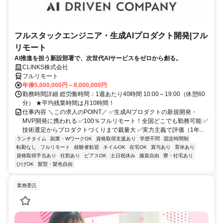
フルスタックエンジニア・生成AIプロダクト開発|フル
リモート
AI推進を担う新設部署で、次世代AIサービスをゼロから創る。
CLINKS株式会社
フルリモート
年俸5,000,000円～8,000,000円
勤務時間詳細 総労働時間：1週あたり40時間 10:00～19:00（休憩60
分） ★平均残業時間は月10時間！
仕事内容 ＼この求人のPOINT／ ✅生成AIプロダクトの新規開発・
MVP開発に携われる ✅100％フルリモート！全国どこでも勤務可能 ✅
技術選定からプロダクトづくりまで裁量大 ✅実力主義で評価（1年...
ランチタイム
副業・WワークOK
資格取得支援あり
学歴不問
固定時間制
転勤なし
フルリモート
経験者歓迎
ネイルOK
在宅OK
賞与あり
育休あり
資格取得手当あり
社割あり
ピアスOK
土日祝休み
服装自由
寮・社宅あり
ひげOK
髪型・髪色自由
業務委託