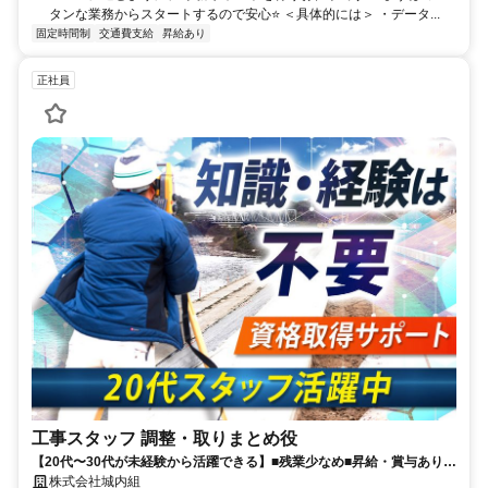
タンな業務からスタートするので安心⭐ ＜具体的には＞ ・データ...
固定時間制
交通費支給
昇給あり
正社員
工事スタッフ 調整・取りまとめ役
【20代〜30代が未経験から活躍できる】■残業少なめ■昇給・賞与あり■
長期休暇・有給休暇あり■決算賞与6年連続支給中■週休2日制(土日祝)
株式会社城内組