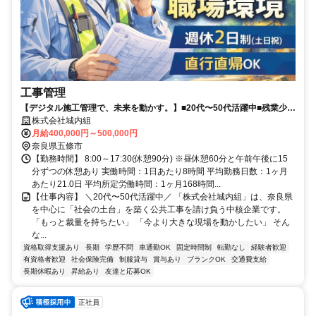
工事管理
【デジタル施工管理で、未来を動かす。】■20代〜50代活躍中■残業少な
め■昇給・賞与あり■長期休暇・有給休暇あり■決算賞与6年連続支給中■
株式会社城内組
週休2日制(土日祝)■継続祝い金最大50万円支給
月給400,000円～500,000円
奈良県五條市
【勤務時間】 8:00～17:30(休憩90分) ※昼休憩60分と午前午後に15
分ずつの休憩あり 実働時間：1日あたり8時間 平均勤務日数：1ヶ月
あたり21.0日 平均所定労働時間：1ヶ月168時間...
【仕事内容】 ＼20代〜50代活躍中／ 「株式会社城内組」は、奈良県
を中心に「社会の土台」を築く公共工事を請け負う中核企業です。
「もっと裁量を持ちたい」 「今より大きな現場を動かしたい」 そん
な...
資格取得支援あり
長期
学歴不問
車通勤OK
固定時間制
転勤なし
経験者歓迎
有資格者歓迎
社会保険完備
制服貸与
賞与あり
ブランクOK
交通費支給
長期休暇あり
昇給あり
友達と応募OK
正社員