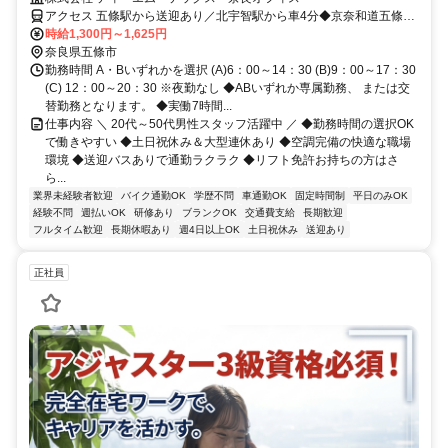
アクセス 五條駅から送迎あり／北宇智駅から車4分◆京奈和道五條北
IC近く◆車通勤OK（無料駐車場完備）
時給1,300円～1,625円
奈良県五條市
勤務時間 A・Bいずれかを選択 (A)6：00～14：30 (B)9：00～17：30
(C) 12：00～20：30 ※夜勤なし ◆ABいずれか専属勤務、 または交
替勤務となります。 ◆実働7時間...
仕事内容 ＼ 20代～50代男性スタッフ活躍中 ／ ◆勤務時間の選択OK
で働きやすい ◆土日祝休み＆大型連休あり ◆空調完備の快適な職場
環境 ◆送迎バスありで通勤ラクラク ◆リフト免許お持ちの方はさ
ら...
業界未経験者歓迎
バイク通勤OK
学歴不問
車通勤OK
固定時間制
平日のみOK
経験不問
週払いOK
研修あり
ブランクOK
交通費支給
長期歓迎
フルタイム歓迎
長期休暇あり
週4日以上OK
土日祝休み
送迎あり
正社員