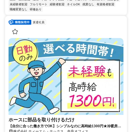
未経験者歓迎
フルリモート
経験者歓迎
ネイルOK
残業なし
有資格者歓迎
職種変更なし
研修あり
派遣社員
ホースに部品を取り付けるだけ
【自分に合った働き方でOK】シンプルなのに高時給1300円★冷暖房完
備／食堂あり／週払いOK◎五條駅～送迎バスあり
株式会社 ティーエム・テックス 奈良オフィス