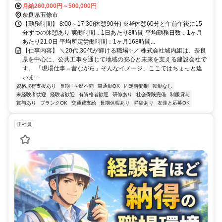
月給260,000円～500,000円
奈良県五條市
【勤務時間】 8:00～17:30(休憩90分) ※昼休憩60分と午前午後に15
分ずつの休憩あり 実働時間：1日あたり8時間 平均勤務日数：1ヶ月
あたり21.0日 平均所定労働時間：1ヶ月168時間...
【仕事内容】 ＼20代,30代が輝ける職場✨／ 株式会社城内組は、奈良
県を中心に、公共工事を通じて地域の安心と未来を支える建設会社で
す。 「現場仕事＝昔ながら」そんなイメージ、ここではちょっと違
いま...
資格取得支援あり
長期
学歴不問
車通勤OK
固定時間制
転勤なし
未経験者歓迎
経験者歓迎
有資格者歓迎
研修あり
社会保険完備
制服貸与
賞与あり
ブランクOK
交通費支給
長期休暇あり
昇給あり
友達と応募OK
正社員