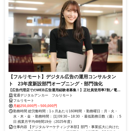
【フルリモート】デジタル広告の運用コンサルタン
ト 23年度新設部門オープニング・部門強化
【広告代理店でのWEB広告運用経験者募集！】正社員登用率7割／電通
G／全国×完全在宅／年休126日・土日祝休み／残業月平均4時間19分
電通デジタルアンカー フルリモート
フルリモート
月給250,000円～500,000円
勤務時間 総労働時間：1ヶ月あたり160時間 ・勤務曜日：月・火・
水・木・金 ・勤務時間： [1] 09:30～18:30 ・最低勤務日数（週）：5
日 残業月平均4時間19分（2025年度）
仕事内容 【デジタルマーケティング本部】部門・事業拡大に向けた