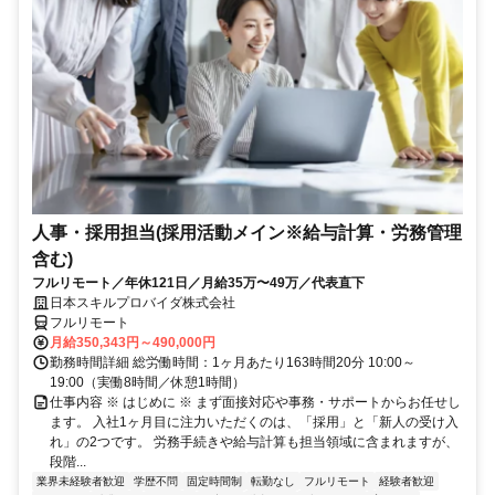
人事・採用担当(採用活動メイン※給与計算・労務管理
含む)
フルリモート／年休121日／月給35万〜49万／代表直下
日本スキルプロバイダ株式会社
フルリモート
月給350,343円～490,000円
勤務時間詳細 総労働時間：1ヶ月あたり163時間20分 10:00～
19:00（実働8時間／休憩1時間）
仕事内容 ※ はじめに ※ まず面接対応や事務・サポートからお任せし
ます。 入社1ヶ月目に注力いただくのは、「採用」と「新人の受け入
れ」の2つです。 労務手続きや給与計算も担当領域に含まれますが、
段階...
業界未経験者歓迎
学歴不問
固定時間制
転勤なし
フルリモート
経験者歓迎