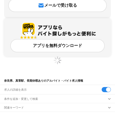
メールで受け取る
アプリを無料ダウンロード
奈良県、真菅駅、長期休暇ありのアルバイト・バイト求人情報
求人の詳細を表示
条件を追加・変更して検索
市区町村を追加・変更
関連キーワード
完全在宅ワーク 全国
シール貼り 在宅
現在地周辺
ガチャガチャ
犬カフェ
奈良県