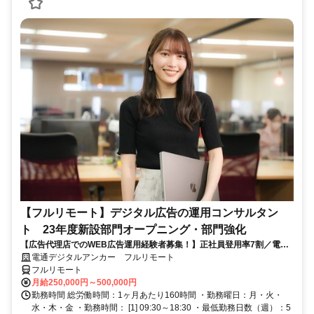
【フルリモート】デジタル広告の運用コンサルタン
ト 23年度新設部門オープニング・部門強化
【広告代理店でのWEB広告運用経験者募集！】正社員登用率7割／電通
G／全国×完全在宅／年休126日・土日祝休み／残業月平均4時間19分
電通デジタルアンカー フルリモート
フルリモート
月給250,000円～500,000円
勤務時間 総労働時間：1ヶ月あたり160時間 ・勤務曜日：月・火・
水・木・金 ・勤務時間： [1] 09:30～18:30 ・最低勤務日数（週）：5