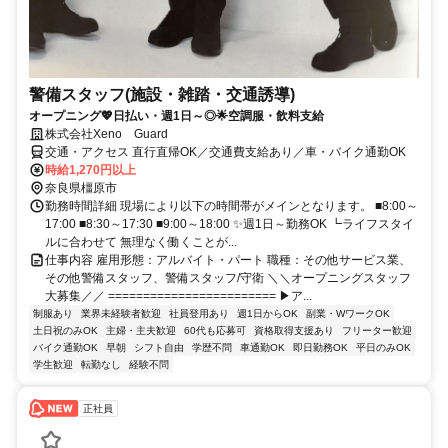
警備スタッフ(施設・雑踏・交通誘導)
オープニング💖日払い・週1日～◎🌟空調服・飲料支給
株式会社Xeno Guard
交通・アクセス 直行直帰OK／交通費支給あり／車・バイク通勤OK
時給1,270円以上
奈良県橿原市
勤務時間詳細 現場により以下の時間帯がメインとなります。 ■8:00～
17:00 ■8:30～17:30 ■9:00～18:00 ✨週1日～勤務OK ┗ライフスタイ
ルに合わせて 無理なく働くことが...
仕事内容 雇用形態：アルバイト・パート 職種：その他サービス業、
その他警備スタッフ、警備スタッフ/守衛 ＼＼オープニングスタッフ
大募集／／ ======================== ▶ア...
制服あり
業界未経験者歓迎
社員登用あり
週1日からOK
副業・WワークOK
土日祝のみOK
主婦・主夫歓迎
60代も応募可
資格取得支援あり
フリーター歓迎
バイク通勤OK
早朝
シフト自由
学歴不問
車通勤OK
即日勤務OK
平日のみOK
学生歓迎
転勤なし
経験不問
正社員