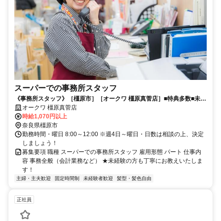
スーパーでの事務所スタッフ
《事務所スタッフ》［橿原市］［オークワ 橿原真菅店］■特典多数■未経
験者大歓迎■年齢幅広く歓迎■
オークワ 橿原真菅店
時給1,070円以上
奈良県橿原市
勤務時間・曜日 8:00～12:00 ※週4日～曜日・日数は相談の上、決定
しましょう！
募集要項 職種 スーパーでの事務所スタッフ 雇用形態 パート 仕事内
容 事務全般（会計業務など） ★未経験の方も丁寧にお教えいたしま
す！
主婦・主夫歓迎
固定時間制
未経験者歓迎
髪型・髪色自由
正社員