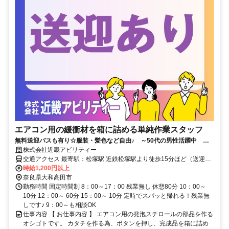
エアコン用の緩衝材を箱に詰める単純作業スタッフ
無料送迎バスも有り☆服装・髪色など自由♪ ～50代の男性活躍中
日払い・週払いOK☆
株式会社近畿アビリティー
交通アクセス 最寄駅：松塚駅 近鉄松塚駅より徒歩15分ほど（送迎バ
ス有） 近鉄大和高田駅から車で8分 近鉄八木駅から車で10分 大和郡
時給1,200円以上
山市から車で30分程 橿原市、大和高田市、北葛城郡王寺町、北葛城
奈良県大和高田市
郡河合町、北葛城郡上牧町、生駒郡安堵町、桜井市、香芝市からもア
勤務時間 固定時間制 8：00～17：00 残業無し 休憩80分 10：00～
クセス◎ 車・バイク・自転車通勤ＯＫ！無料送迎バスもあります
10分 12：00～ 60分 15：00～ 10分 定時でスパッと帰れる！残業無
（無料駐車場あり）
しです♪ 9：00～も相談OK
仕事内容 【 お仕事内容 】 エアコン用の発泡スチロールの部品を作る
オシゴトです。 カタチを作る為、ボタンを押し、完成品を箱に詰め