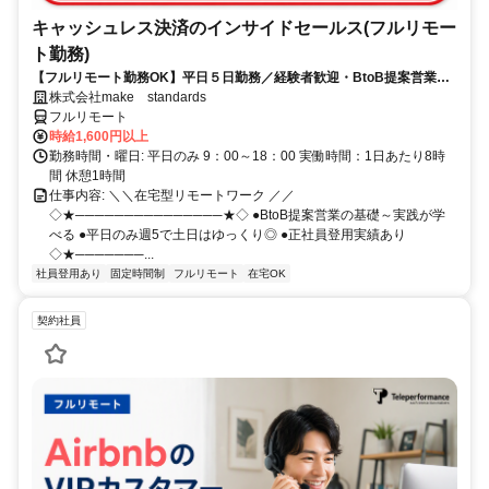
キャッシュレス決済のインサイドセールス(フルリモー
ト勤務)
【フルリモート勤務OK】平日５日勤務／経験者歓迎・BtoB提案営業で
スキルアップ
株式会社make standards
フルリモート
時給1,600円以上
勤務時間・曜日: 平日のみ 9：00～18：00 実働時間：1日あたり8時
間 休憩1時間
仕事内容: ＼＼在宅型リモートワーク ／／
◇★───────────────★◇ ●BtoB提案営業の基礎～実践が学
べる ●平日のみ週5で土日はゆっくり◎ ●正社員登用実績あり
◇★───────...
社員登用あり
固定時間制
フルリモート
在宅OK
契約社員