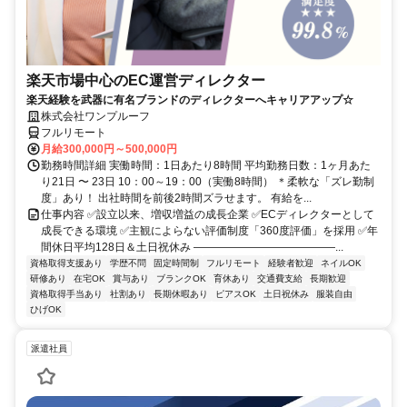
楽天市場中心のEC運営ディレクター
楽天経験を武器に有名ブランドのディレクターへキャリアアップ☆
株式会社ワンプルーフ
フルリモート
月給300,000円～500,000円
勤務時間詳細 実働時間：1日あたり8時間 平均勤務日数：1ヶ月あた
り21日 〜 23日 10：00～19：00（実働8時間） ＊柔軟な「ズレ勤制
度」あり！ 出社時間を前後2時間ズラせます。 有給を...
仕事内容 ✅設立以来、増収増益の成長企業 ✅ECディレクターとして
成長できる環境 ✅主観によらない評価制度「360度評価」を採用 ✅年
間休日平均128日＆土日祝休み ―――――――――――――...
資格取得支援あり
学歴不問
固定時間制
フルリモート
経験者歓迎
ネイルOK
研修あり
在宅OK
賞与あり
ブランクOK
育休あり
交通費支給
長期歓迎
資格取得手当あり
社割あり
長期休暇あり
ピアスOK
土日祝休み
服装自由
ひげOK
派遣社員