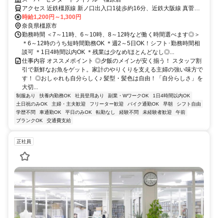
アクセス 近鉄橿原線 新ノ口出入口1徒歩約16分、近鉄大阪線 真菅徒
歩約18分、近鉄大阪線 大和八木北口徒歩約21分 近鉄「新ノ口駅」・
時給1,200円～1,300円
「真菅駅」から車で5分
奈良県橿原市
勤務時間 ＜7～11時、6～10時、8～12時など働く時間選べます◎＞
＊6～12時のうち短時間勤務OK ＊週2～5日OK！シフト･勤務時間相
談可 ＊1日4時間以内OK ＊残業は少なめ!ほとんどなし◎...
仕事内容 オススメポイント ◎夕飯のメインが安く揃う！ スタッフ割
引で新鮮なお魚をゲット。家計のやりくりを支える主婦の強い味方で
す！ ◎おしゃれも自分らしく♪ 髪型・髪色は自由！「自分らしさ」を
大切...
制服あり
扶養内勤務OK
社員登用あり
副業・WワークOK
1日4時間以内OK
土日祝のみOK
主婦・主夫歓迎
フリーター歓迎
バイク通勤OK
早朝
シフト自由
学歴不問
車通勤OK
平日のみOK
転勤なし
経験不問
未経験者歓迎
午前
ブランクOK
交通費支給
正社員