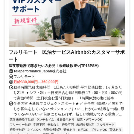
フルリモート 民泊サービスAirbnbのカスタマーサポ
ート
深夜帯勤務で稼ぎたい方必見！未経験歓迎✨(TP18PSM)
Teleperformance Japan株式会社
フルリモート
月給330,000円～360,000円
勤務時間詳細 実働時間：1日あたり8時間 平均勤務日数：1ヶ月あた
り21日 ▼シフト制：土日祝日含む週5日勤務 17：00～翌9：00の間
で実働8時間（土日祝含む週5日勤務） ・1時間休憩の他に前半...
仕事内容 ★新規プロジェクトスタート★ ✅ 完全在宅勤務♪ ✅ 弊社で
しか募集をしていないポジションです♪ ✅ これからの組織を一緒に形
づくるやりがい ✅ 前例にとらわれず、新しい挑戦ができる環境 ✅...
業界未経験者歓迎
ランチタイム
社員登用あり
副業・WワークOK
フリーター歓迎
学歴不問
転勤なし
経験不問
未経験者歓迎
フルリモート
経験者歓迎
ネイルOK
有資格者歓迎
研修あり
在宅OK
ブランクOK
育休あり