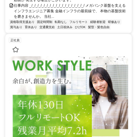
仕事内容 _/_/_/_/_/_/_/_/_/_/_/_/_/_/_/_/_/_/ メガバンク基盤を支える
インフラエンジニア募集 金融インフラの最前線で、 本物の基盤技術
を磨きませんか。 当社...
資格取得支援あり
固定時間制
転勤なし
フルリモート
経験者歓迎
研修あり
賞与あり
育休あり
交通費支給
土日祝休み
ひげOK
髪型・髪色自由
正社員