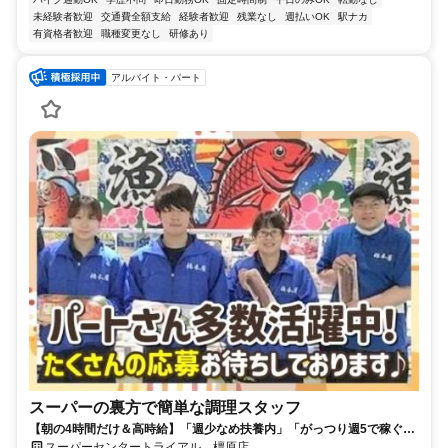
未経験者歓迎
交通費全額支給
経験者歓迎
残業なし
週払いOK
駅ナカ
有資格者歓迎
職種変更なし
研修あり
アルバイト・パート
スーパーの裏方で簡単な調理スタッフ
【朝の4時間だけ＆高時給】「週少なめ扶養内」「がっつり週5で稼ぐ」
もOK♪自由度高め◎午後は自分時間でWワークや家事両立も◎
スーパーセンタートライアル 橿原店