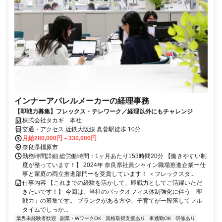
インナーアパレルメーカーの経理事務
【即戦力募集】フレックス・テレワーク／経理以外にもチャレンジ
株式会社タカギ 本社
交通・アクセス 近鉄大阪線 真菅駅徒歩 10分
月給280,000円～330,000円
奈良県橿原市
勤務時間詳細 総労働時間：1ヶ月あたり153時間20分 【働きやすい制
度が整っています！】 2024年 奈良県社員シャイン職場推進企業ー仕
事と家庭の両立推進部門ーを受賞しています！ ＜フレックスタ...
仕事内容 【これまでの経験を活かして、即戦力としてご活躍いただ
きたいです！】 今回は、当社のバックオフィス体制強化に伴う「即
戦力」の募集です。 ブランクがある方や、子育てが一段落してフル
タイムでしっか...
業界未経験者歓迎
副業・WワークOK
資格取得支援あり
車通勤OK
研修あり