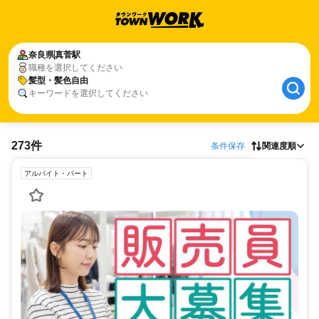
奈良県
真菅駅
職種を選択してください
髪型・髪色自由
キーワードを選択してください
273件
条件保存
関連度順
アルバイト・パート