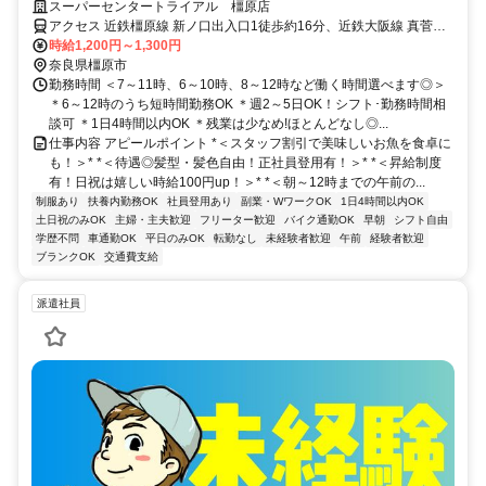
2日～◎午前中の短時間だけ◎日祝は時給＋100円！
スーパーセンタートライアル 橿原店
アクセス 近鉄橿原線 新ノ口出入口1徒歩約16分、近鉄大阪線 真菅徒
歩約18分、近鉄大阪線 大和八木北口徒歩約21分 近鉄「新ノ口駅」・
時給1,200円～1,300円
「真菅駅」から車で5分
奈良県橿原市
勤務時間 ＜7～11時、6～10時、8～12時など働く時間選べます◎＞
＊6～12時のうち短時間勤務OK ＊週2～5日OK！シフト･勤務時間相
談可 ＊1日4時間以内OK ＊残業は少なめ!ほとんどなし◎...
仕事内容 アピールポイント *＜スタッフ割引で美味しいお魚を食卓に
も！＞* *＜待遇◎髪型・髪色自由！正社員登用有！＞* *＜昇給制度
有！日祝は嬉しい時給100円up！＞* *＜朝～12時までの午前の...
制服あり
扶養内勤務OK
社員登用あり
副業・WワークOK
1日4時間以内OK
土日祝のみOK
主婦・主夫歓迎
フリーター歓迎
バイク通勤OK
早朝
シフト自由
学歴不問
車通勤OK
平日のみOK
転勤なし
未経験者歓迎
午前
経験者歓迎
ブランクOK
交通費支給
派遣社員