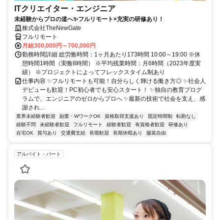
ITクリエイター・エンジニア
未経験からプロの道へ✨フルリモート×充実の研修あり！
株式会社TheNewGate
フルリモート
月給300,000円～700,000円
勤務時間詳細 総労働時間：1ヶ月あたり173時間 10:00～19:00 ※休
憩時間1時間（実働8時間） ※平均残業時間：月6時間（2023年度実
績） ※プロジェクトによってフレックスタイム制あり
仕事内容 ✨フルリモートも可能！自分らしく輝ける働き方◎ ✨社会人
デビューも歓迎！PC初心者でも安心スタート！ ✨独自の教育プログ
ラムで、エンジニアのゼロからプロへ ✨最新の技術で社会を支え、感
謝され...
業界未経験者歓迎
副業・WワークOK
資格取得支援あり
固定時間制
転勤なし
経験不問
未経験者歓迎
フルリモート
経験者歓迎
有資格者歓迎
研修あり
在宅OK
賞与あり
交通費支給
長期歓迎
長期休暇あり
服装自由
アルバイト・パート