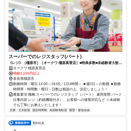
スーパーでのレジスタッフ(パート)
《レジ》［橿原市］［オークワ 橿原真菅店］■特典多数■未経験者大歓迎
■年齢幅広く歓迎■
オークワ 橿原真菅店
時給1,100円以上
奈良県橿原市
勤務時間・曜日 14:00～19:00／1日4時間～ ★週3日～の勤務 ★勤務
時間帯・時間数・曜日・日数は相談の上、決定しましょう！
募集要項 職種 スーパーでのレジスタッフ（パート） 雇用形態 パート
仕事内容 レジ（釣銭機能付き）、お客様への接客対応など ☆未経験
でも丁寧にお教えいたします！
主婦・主夫歓迎
固定時間制
未経験者歓迎
髪型・髪色自由
契約社員