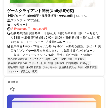
ゲームクライアント開発(Unity|UI実装)
上場グループ・前給保証・案件選択可・年休130日｜SE・PG
ファンタレイ株式会社
フルリモート
月給350,000円～900,000円
勤務時間詳細 実働時間：1日あたり8時間 平均勤務日数：1ヶ月あた
り18日 〜 20日 勤務時間：9:00～18:00 ※実働8時間 ※案件により変
動あり ※リモートワーク、在宅勤務OK ▼フレ...
仕事内容 Unity・C#を用いたモバイルゲーム開発を担当。 演出・UI実
装などプレイヤー体験を重視します。 ＼先輩社員インタビュー／
（前職：アニメーションPG 26歳・男性） 自分の作った演出に...
業界未経験者歓迎
ランチタイム
副業・WワークOK
主婦・主夫歓迎
資格取得支援あり
フリーター歓迎
早朝
学歴不問
固定時間制
転勤なし
経験不問
英語
未経験者歓迎
フルリモート
交通費全額支給
午前
経験者歓迎
ネイルOK
残業なし
夜間
派遣社員