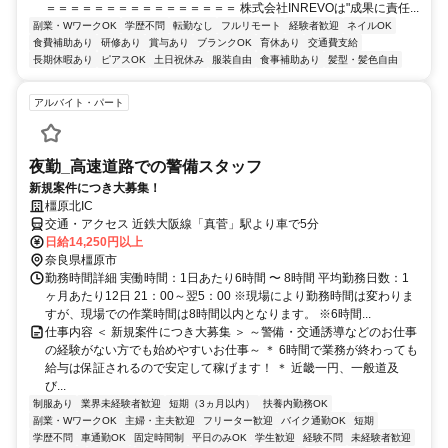
＝＝＝＝＝＝＝＝＝＝＝＝＝＝＝＝ 株式会社INREVOは"成果に責任...
副業・WワークOK
学歴不問
転勤なし
フルリモート
経験者歓迎
ネイルOK
食費補助あり
研修あり
賞与あり
ブランクOK
育休あり
交通費支給
長期休暇あり
ピアスOK
土日祝休み
服装自由
食事補助あり
髪型・髪色自由
アルバイト・パート
夜勤_高速道路での警備スタッフ
新規案件につき大募集！
橿原北IC
交通・アクセス 近鉄大阪線「真菅」駅より車で5分
日給14,250円以上
奈良県橿原市
勤務時間詳細 実働時間：1日あたり6時間 〜 8時間 平均勤務日数：1
ヶ月あたり12日 21：00～翌5：00 ※現場により勤務時間は変わりま
すが、現場での作業時間は8時間以内となります。 ※6時間...
仕事内容 ＜ 新規案件につき大募集 ＞ ～警備・交通誘導などのお仕事
の経験がない方でも始めやすいお仕事～ ＊ 6時間で業務が終わっても
給与は保証されるので安定して稼げます！ ＊ 近畿一円、一般道及
び...
制服あり
業界未経験者歓迎
短期（3ヵ月以内）
扶養内勤務OK
副業・WワークOK
主婦・主夫歓迎
フリーター歓迎
バイク通勤OK
短期
学歴不問
車通勤OK
固定時間制
平日のみOK
学生歓迎
経験不問
未経験者歓迎