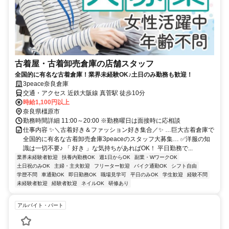
古着屋・古着卸売倉庫の店舗スタッフ
全国的に有名な古着倉庫！業界未経験OK♪土日のみ勤務も歓迎！
3peace奈良倉庫
交通・アクセス 近鉄大阪線 真菅駅 徒歩10分
時給1,100円以上
奈良県橿原市
勤務時間詳細 11:00～20:00 ※勤務曜日は面接時に応相談
仕事内容 ✨＼古着好き＆ファッション好き集合／✨ …巨大古着倉庫で
全国的に有名な古着卸売倉庫3peaceのスタッフ大募集… ✅洋服の知
識は一切不要♪ 「 好き 」な気持ちがあればOK！ 平日勤務で...
業界未経験者歓迎
扶養内勤務OK
週1日からOK
副業・WワークOK
土日祝のみOK
主婦・主夫歓迎
フリーター歓迎
バイク通勤OK
シフト自由
学歴不問
車通勤OK
即日勤務OK
職場見学可
平日のみOK
学生歓迎
経験不問
未経験者歓迎
経験者歓迎
ネイルOK
研修あり
アルバイト・パート