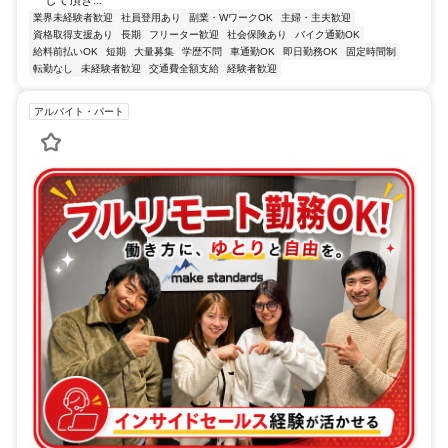
して頂き...
業界未経験者歓迎
社員登用あり
副業・WワークOK
主婦・主夫歓迎
資格取得支援あり
長期
フリーター歓迎
社会保険あり
バイク通勤OK
給料前払いOK
短期
大量募集
学歴不問
車通勤OK
即日勤務OK
固定時間制
転勤なし
未経験者歓迎
交通費全額支給
経験者歓迎
アルバイト・パート