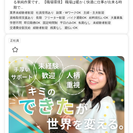
る単純作業です。 【職場環境】 職場は暖かく快適に仕事が出来る時
期で...
業界未経験者歓迎
社員登用あり
副業・WワークOK
主婦・主夫歓迎
資格取得支援あり
長期
フリーター歓迎
バイク通勤OK
給料前払いOK
大量募集
学歴不問
即日勤務OK
固定時間制
平日のみOK
転勤なし
未経験者歓迎
交通費全額支給
経験者歓迎
残業なし
週払いOK
正社員