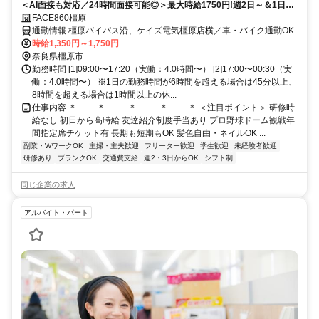
＜AI面接も対応／24時間面接可能◎＞最大時給1750円!週2日～＆1日4h
～OK!玉箱運びナシで楽々!髪色自由・ネイルＯＫ!面接時、履歴書不要!
FACE860橿原
通勤情報 橿原バイパス沿、ケイズ電気橿原店横／車・バイク通勤OK
時給1,350円～1,750円
奈良県橿原市
勤務時間 [1]09:00〜17:20（実働：4.0時間〜） [2]17:00〜00:30（実
働：4.0時間〜） ※1日の勤務時間が6時間を超える場合は45分以上、
8時間を超える場合は1時間以上の休...
仕事内容 ＊――-＊-――-＊-――-＊-――＊ ＜注目ポイント＞ 研修時
給なし 初日から高時給 友達紹介制度手当あり プロ野球ドーム観戦年
間指定席チケット有 長期も短期もOK 髪色自由・ネイルOK ...
副業・WワークOK
主婦・主夫歓迎
フリーター歓迎
学生歓迎
未経験者歓迎
研修あり
ブランクOK
交通費支給
週2・3日からOK
シフト制
同じ企業の求人
アルバイト・パート