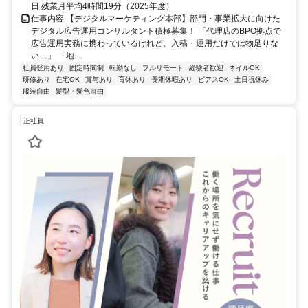
日 残業月平均4時間19分（2025年度）
仕事内容 【デジタルマーケティング本部】部門・事業拡大に向けた
デジタル広告運用コンサルタント積極募集！ 「代理店のBPO拠点で
広告運用実務に携わっているけれど、入稿・運用だけでは物足りな
い…」 「地...
社員登用あり
固定時間制
転勤なし
フルリモート
経験者歓迎
ネイルOK
研修あり
在宅OK
賞与あり
育休あり
長期休暇あり
ピアスOK
土日祝休み
服装自由
髪型・髪色自由
正社員