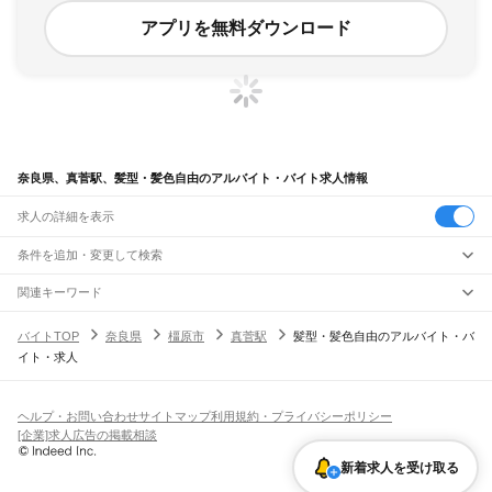
アプリを無料ダウンロード
奈良県、真菅駅、髪型・髪色自由のアルバイト・バイト求人情報
求人の詳細を表示
条件を追加・変更して検索
市区町村を追加・変更
関連キーワード
完全在宅ワーク 全国
シール貼り 在宅
現在地周辺
ガチャガチャ
犬カフェ
奈良県
駅を追加・変更
バイトTOP
奈良県
橿原市
真菅駅
髪型・髪色自由のアルバイト・バ
奈良県
すべて
イト・求人
奈良市
大和高田市
大和郡山市
天理市
橿原市
桜井市
五條市
御所市
生駒市
香芝市
職種を追加・変更
大和路線
葛城市
宇陀市
山辺郡
生駒郡
磯城郡
宇陀郡
高市郡
北葛城郡
吉野郡
平城山駅
奈良駅
郡山駅
大和小泉駅
法隆寺駅
王寺駅
三郷駅
飲食・フードサービス
特徴を追加・変更
飲食・フードサービス
すべて
ヘルプ・お問い合わせ
サイトマップ
利用規約・プライバシーポリシー
奈良線
ホールスタッフ
キッチンスタッフ
皿洗い・洗い場
精肉・鮮魚加工
給食調理
人気
[企業]求人広告の掲載相談
平城山駅
奈良駅
雇用形態を追加・変更
パン屋（ベーカリー）
フードカウンター販売員
バー（BAR）・バーテンダー
日払いOK
高校生歓迎
学生歓迎
深夜の仕事
髪型・髪色自由
ひげOK
ネイルOK
飲食店補助（開店・閉店準備）
飲食店（店長・マネージャー）
新着求人を受け取る
JR和歌山線
ピアスOK
アルバイト・パート
履歴書不要
オープニングスタッフ
留学生・外国人活躍中
都道府県を変更
営業・販売
王寺駅
畠田駅
志都美駅
香芝駅
ＪＲ五位堂駅
高田駅
大和新庄駅
御所駅
玉手駅
掖上駅
勤務期間
正社員