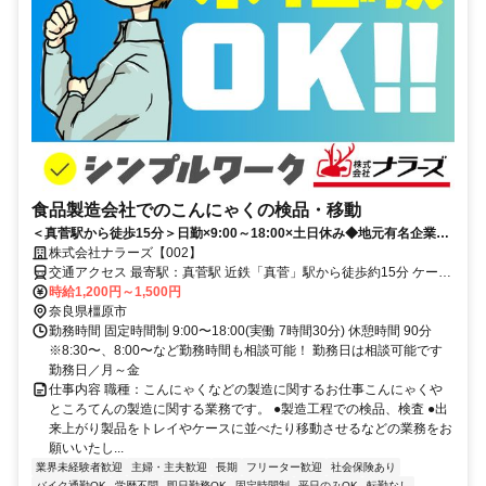
食品製造会社でのこんにゃくの検品・移動
＜真菅駅から徒歩15分＞日勤×9:00～18:00×土日休み◆地元有名企業！
20～50代男性が幅広く活躍中
株式会社ナラーズ【002】
交通アクセス 最寄駅：真菅駅 近鉄「真菅」駅から徒歩約15分 ケーズ
デンキ橿原北店近く 京奈和自動車道、橿原北インター近く 車・バイ
時給1,200円～1,500円
ク通勤OK ★大和高田市、桜井市、奈良市、田原本町、香芝市、葛城
奈良県橿原市
市、御所市、宇陀市、広陵町、天理市など周辺エリアから通勤するス
勤務時間 固定時間制 9:00〜18:00(実働 7時間30分) 休憩時間 90分
タッフがたくさんいますよ(^^)
※8:30〜、8:00〜など勤務時間も相談可能！ 勤務日は相談可能です
勤務日／月～金
仕事内容 職種：こんにゃくなどの製造に関するお仕事こんにゃくや
ところてんの製造に関する業務です。 ●製造工程での検品、検査 ●出
来上がり製品をトレイやケースに並べたり移動させるなどの業務をお
願いいたし...
業界未経験者歓迎
主婦・主夫歓迎
長期
フリーター歓迎
社会保険あり
バイク通勤OK
学歴不問
即日勤務OK
固定時間制
平日のみOK
転勤なし