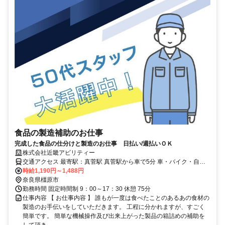
食品の製造補助のお仕事
完成した食品の仕分けと製造のお仕事 日払い/週払いＯＫ
株式会社近畿アビリティー
交通アクセス 最寄駅：真菅駅 真菅駅から車で5分 車・バイク・自転
車通勤OK 橿原市・大和高田市・大和郡山市・桜井市・磯城郡田原本
時給1,190円～1,488円
町・香芝市・葛城市からのアクセスも◎
奈良県橿原市
勤務時間 固定時間制 9：00～17：30 休憩 75分
仕事内容 【 お仕事内容 】 誰もが一度は食べたことのあるあの食材の
製造のお手伝いをしていただきます。 工程に分かれますが、すごく
簡単です。 簡単な機械操作及び出来上がった製品の箱詰めの補助を