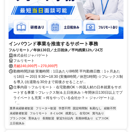
インバウンド事業を推進するサポート事務
フルリモート／年休130日／土日祝休／平均残業12h／24万
株式会社ジャパゲート
フルリモート
月給240,000円～270,000円
勤務時間詳細 実働時間：1日あたり8時間 平均勤務日数：1ヶ月あた
り18日 〜 20日 9:30〜18:30 (実働8時間／休憩1時間) ☆フレックス制
を導入 (出退勤を30分まで前後させることが...
仕事内容 ✨フルリモート・在宅勤務OK ✨外国人材の日本就業をサポ
ートする事業 ✨フレックス制＆土日祝休み ✨年間休日130日以上でプ
ライベートも充実 ＜何をやっている会社か？＞ ジャパゲートは、
「...
業界未経験者歓迎
フリーター歓迎
学歴不問
固定時間制
転勤なし
経験不問
未経験者歓迎
フルリモート
ネイルOK
残業なし
在宅OK
賞与あり
ブランクOK
育休あり
長期歓迎
駅近5分以内
長期休暇あり
ピアスOK
土日祝休み