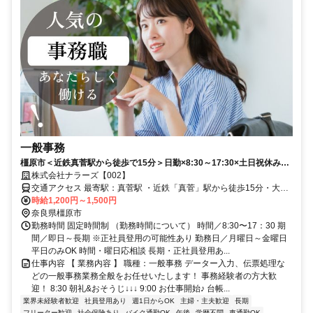
一般事務
橿原市＜近鉄真菅駅から徒歩で15分＞日勤×8:30～17:30×土日祝休み
（完全週休2日など）✅️ネイルOK✨️正社員への道あり事務未経験OK✿❀
株式会社ナラーズ【002】
交通アクセス 最寄駅：真菅駅 ・近鉄「真菅」駅から徒歩15分・大和
八木から徒歩20分 ※車・バイク通勤OK 車通勤OK バイク通勤OK 自
時給1,200円～1,500円
転車通勤OK ■交通費支給（上限月13000円） ■無料駐車場完備 ■無料
奈良県橿原市
駐輪場完備 ■公共交通機関、バス、自転車、車通勤OK
勤務時間 固定時間制 （勤務時間について） 時間／8:30〜17：30 期
間／即日～長期 ※正社員登用の可能性あり 勤務日／月曜日～金曜日
平日のみOK 時間・曜日応相談 長期・正社員登用あ...
仕事内容 【 業務内容 】 職種：一般事務 データー入力、伝票処理な
どの一般事務業務全般をお任せいたします！ 事務経験者の方大歓
迎！ 8:30 朝礼&おそうじ↓↓↓ 9:00 お仕事開始♪ 台帳...
業界未経験者歓迎
社員登用あり
週1日からOK
主婦・主夫歓迎
長期
フリーター歓迎
社会保険あり
バイク通勤OK
午後
学歴不問
車通勤OK