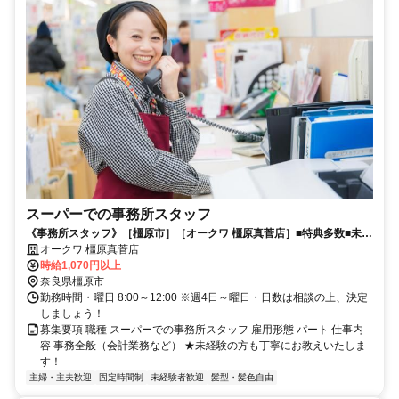
スーパーでの事務所スタッフ
《事務所スタッフ》［橿原市］［オークワ 橿原真菅店］■特典多数■未経
験者大歓迎■年齢幅広く歓迎■
オークワ 橿原真菅店
時給1,070円以上
奈良県橿原市
勤務時間・曜日 8:00～12:00 ※週4日～曜日・日数は相談の上、決定
しましょう！
募集要項 職種 スーパーでの事務所スタッフ 雇用形態 パート 仕事内
容 事務全般（会計業務など） ★未経験の方も丁寧にお教えいたしま
す！
主婦・主夫歓迎
固定時間制
未経験者歓迎
髪型・髪色自由