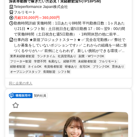
深夜帯勤務で稼ぎたい方必見！未経験歓迎✨(TP18PSM)
Teleperformance Japan株式会社
フルリモート
月給330,000円～360,000円
勤務時間詳細 実働時間：1日あたり8時間 平均勤務日数：1ヶ月あた
り21日 ▼シフト制：土日祝日含む週5日勤務 17：00～翌9：00の間
で実働8時間（土日祝含む週5日勤務） ・1時間休憩の他に前半...
仕事内容 ★新規プロジェクトスタート★ ✅ 完全在宅勤務♪ ✅ 弊社で
しか募集をしていないポジションです♪ ✅ これからの組織を一緒に形
づくるやりがい ✅ 前例にとらわれず、新しい挑戦ができる環境 ✅...
業界未経験者歓迎
ランチタイム
社員登用あり
副業・WワークOK
フリーター歓迎
学歴不問
転勤なし
経験不問
未経験者歓迎
フルリモート
経験者歓迎
ネイルOK
有資格者歓迎
研修あり
在宅OK
ブランクOK
育休あり
オープニングスタッフ
長期歓迎
シフト制
同じ企業の求人
契約社員