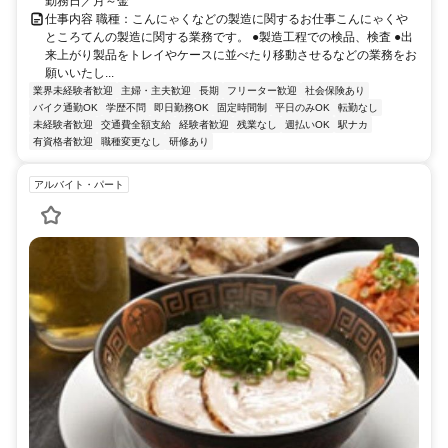
勤務日／月～金
仕事内容 職種：こんにゃくなどの製造に関するお仕事こんにゃくや
ところてんの製造に関する業務です。 ●製造工程での検品、検査 ●出
来上がり製品をトレイやケースに並べたり移動させるなどの業務をお
願いいたし...
業界未経験者歓迎
主婦・主夫歓迎
長期
フリーター歓迎
社会保険あり
バイク通勤OK
学歴不問
即日勤務OK
固定時間制
平日のみOK
転勤なし
未経験者歓迎
交通費全額支給
経験者歓迎
残業なし
週払いOK
駅ナカ
有資格者歓迎
職種変更なし
研修あり
アルバイト・パート