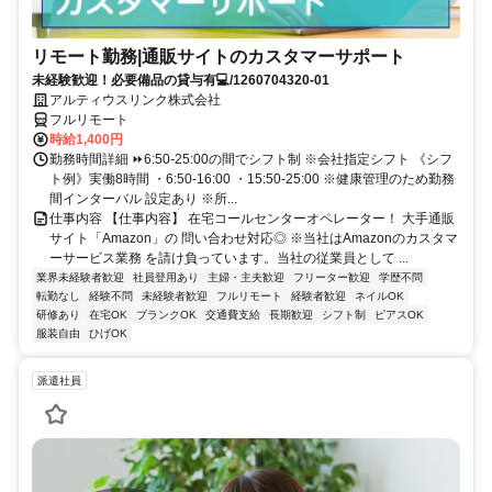
リモート勤務|通販サイトのカスタマーサポート
未経験歓迎！必要備品の貸与有💻/1260704320-01
アルティウスリンク株式会社
フルリモート
時給1,400円
勤務時間詳細 ⏩6:50-25:00の間でシフト制 ※会社指定シフト 《シフ
ト例》実働8時間 ・6:50-16:00 ・15:50-25:00 ※健康管理のため勤務
間インターバル 設定あり ※所...
仕事内容 【仕事内容】 在宅コールセンターオペレーター！ 大手通販
サイト「Amazon」の 問い合わせ対応◎ ※当社はAmazonのカスタマ
ーサービス業務 を請け負っています。当社の従業員として ...
業界未経験者歓迎
社員登用あり
主婦・主夫歓迎
フリーター歓迎
学歴不問
転勤なし
経験不問
未経験者歓迎
フルリモート
経験者歓迎
ネイルOK
研修あり
在宅OK
ブランクOK
交通費支給
長期歓迎
シフト制
ピアスOK
服装自由
ひげOK
派遣社員