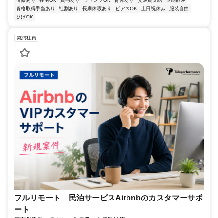
研修あり
在宅OK
賞与あり
ブランクOK
育休あり
交通費支給
長期歓迎
資格取得手当あり
社割あり
長期休暇あり
ピアスOK
土日祝休み
服装自由
ひげOK
契約社員
フルリモート 民泊サービスAirbnbのカスタマーサポ
ート