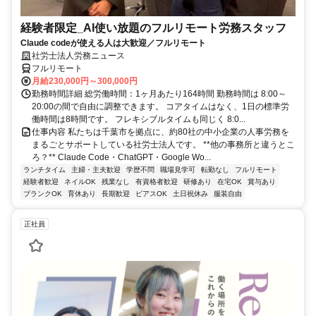
経験者限定_AI使い放題のフルリモート労務スタッフ
Claude codeが使える人は大歓迎／フルリモート
社労士法人労務ニュース
フルリモート
月給230,000円～300,000円
勤務時間詳細 総労働時間：1ヶ月あたり164時間 勤務時間は 8:00～
20:00の間で自由に調整できます。 コアタイムはなく、1日の標準労
働時間は8時間です。 フレキシブルタイムも同じく 8:0...
仕事内容 私たちは千葉市を拠点に、約80社の中小企業の人事労務を
まるごとサポートしている社労士法人です。 **他の事務所と違うとこ
ろ？** Claude Code・ChatGPT・Google Wo...
ランチタイム
主婦・主夫歓迎
学歴不問
職場見学可
転勤なし
フルリモート
経験者歓迎
ネイルOK
残業なし
有資格者歓迎
研修あり
在宅OK
賞与あり
ブランクOK
育休あり
長期歓迎
ピアスOK
土日祝休み
服装自由
正社員