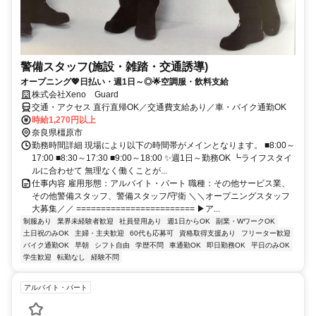
警備スタッフ(施設・雑踏・交通誘導)
オープニング💖日払い・週1日～◎🌟空調服・飲料支給
株式会社Xeno Guard
交通・アクセス 直行直帰OK／交通費支給あり／車・バイク通勤OK
時給1,270円以上
奈良県橿原市
勤務時間詳細 現場により以下の時間帯がメインとなります。 ■8:00～
17:00 ■8:30～17:30 ■9:00～18:00 ✨週1日～勤務OK ┗ライフスタイ
ルに合わせて 無理なく働くことが...
仕事内容 雇用形態：アルバイト・パート 職種：その他サービス業、
その他警備スタッフ、警備スタッフ/守衛 ＼＼オープニングスタッフ
大募集／／ ======================== ▶ア...
制服あり
業界未経験者歓迎
社員登用あり
週1日からOK
副業・WワークOK
土日祝のみOK
主婦・主夫歓迎
60代も応募可
資格取得支援あり
フリーター歓迎
バイク通勤OK
早朝
シフト自由
学歴不問
車通勤OK
即日勤務OK
平日のみOK
学生歓迎
転勤なし
経験不問
アルバイト・パート