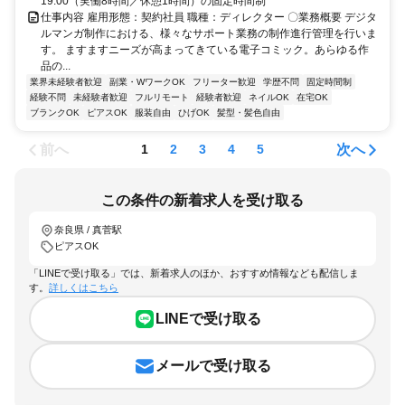
19:00（実働8時間／休憩1時間）の固定時間制
仕事内容 雇用形態：契約社員 職種：ディレクター 〇業務概要 デジタ
ルマンガ制作における、様々なサポート業務の制作進行管理を行いま
す。 ますますニーズが高まってきている電子コミック。あらゆる作
品の...
業界未経験者歓迎
副業・WワークOK
フリーター歓迎
学歴不問
固定時間制
経験不問
未経験者歓迎
フルリモート
経験者歓迎
ネイルOK
在宅OK
ブランクOK
ピアスOK
服装自由
ひげOK
髪型・髪色自由
前へ
次へ
1
2
3
4
5
この条件の新着求人を受け取る
奈良県 / 真菅駅
ピアスOK
「LINEで受け取る」では、新着求人のほか、おすすめ情報なども配信しま
す。
詳しくはこちら
LINEで受け取る
メールで受け取る