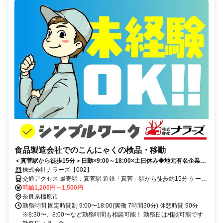
食品製造会社でのこんにゃくの検品・移動
＜真菅駅から徒歩15分＞日勤×9:00～18:00×土日休み◆地元有名企業！
20～50代男性が幅広く活躍中
株式会社ナラーズ【002】
交通アクセス 最寄駅：真菅駅 近鉄「真菅」駅から徒歩約15分 ケーズ
デンキ橿原北店近く 京奈和自動車道、橿原北インター近く 車・バイ
時給1,200円～1,500円
ク通勤OK ★大和高田市、桜井市、奈良市、田原本町、香芝市、葛城
奈良県橿原市
市、御所市、宇陀市、広陵町、天理市など周辺エリアから通勤するス
勤務時間 固定時間制 9:00〜18:00(実働 7時間30分) 休憩時間 90分
タッフがたくさんいますよ(^^)
※8:30〜、8:00〜など勤務時間も相談可能！ 勤務日は相談可能です