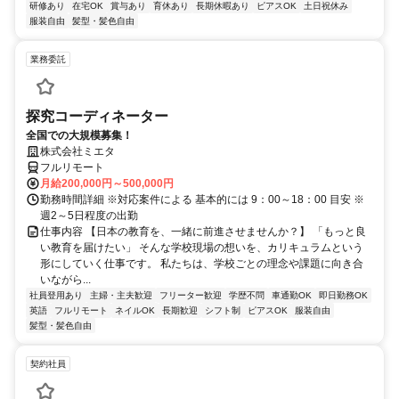
研修あり
在宅OK
賞与あり
育休あり
長期休暇あり
ピアスOK
土日祝休み
服装自由
髪型・髪色自由
業務委託
探究コーディネーター
全国での大規模募集！
株式会社ミエタ
フルリモート
月給200,000円～500,000円
勤務時間詳細 ※対応案件による 基本的には 9：00～18：00 目安 ※
週2～5日程度の出勤
仕事内容 【日本の教育を、一緒に前進させませんか？】 「もっと良
い教育を届けたい」 そんな学校現場の想いを、カリキュラムという
形にしていく仕事です。 私たちは、学校ごとの理念や課題に向き合
いながら...
社員登用あり
主婦・主夫歓迎
フリーター歓迎
学歴不問
車通勤OK
即日勤務OK
英語
フルリモート
ネイルOK
長期歓迎
シフト制
ピアスOK
服装自由
髪型・髪色自由
契約社員