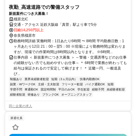
夜勤_高速道路での警備スタッフ
新規案件につき大募集！
橿原北IC
交通・アクセス 近鉄大阪線「真菅」駅より車で5分
日給14,250円以上
奈良県橿原市
勤務時間詳細 実働時間：1日あたり6時間 〜 8時間 平均勤務日数：1
ヶ月あたり12日 21：00～翌5：00 ※現場により勤務時間は変わりま
すが、現場での作業時間は8時間以内となります。 ※6時間...
仕事内容 ＜ 新規案件につき大募集 ＞ ～警備・交通誘導などのお仕事
の経験がない方でも始めやすいお仕事～ ＊ 6時間で業務が終わっても
給与は保証されるので安定して稼げます！ ＊ 近畿一円、一般道及
び...
制服あり
業界未経験者歓迎
短期（3ヵ月以内）
扶養内勤務OK
副業・WワークOK
主婦・主夫歓迎
フリーター歓迎
バイク通勤OK
短期
学歴不問
車通勤OK
固定時間制
平日のみOK
学生歓迎
経験不問
未経験者歓迎
経験者歓迎
研修あり
ブランクOK
オープニングスタッフ
同じ企業の求人
派遣社員