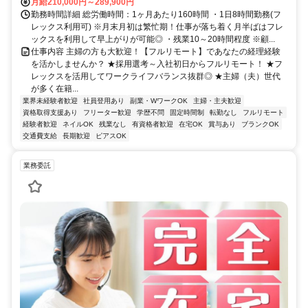
月給210,000円～289,900円
勤務時間詳細 総労働時間：1ヶ月あたり160時間 ・1日8時間勤務(フ
レックス利用可) ※月末月初は繁忙期！仕事が落ち着く月半ばはフレ
ックスを利用して早上がりが可能◎ ・残業10～20時間程度 ※顧...
仕事内容 主婦の方も大歓迎！【フルリモート】であなたの経理経験
を活かしませんか？ ★採用選考～入社初日からフルリモート！ ★フ
レックスを活用してワークライフバランス抜群◎ ★主婦（夫）世代
が多く在籍...
業界未経験者歓迎
社員登用あり
副業・WワークOK
主婦・主夫歓迎
資格取得支援あり
フリーター歓迎
学歴不問
固定時間制
転勤なし
フルリモート
経験者歓迎
ネイルOK
残業なし
有資格者歓迎
在宅OK
賞与あり
ブランクOK
交通費支給
長期歓迎
ピアスOK
業務委託