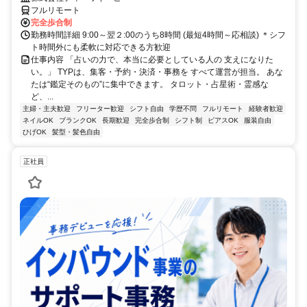
フルリモート
完全歩合制
勤務時間詳細 9:00～翌２:00のうち8時間 (最短4時間～応相談) ＊シフ
ト時間外にも柔軟に対応できる方歓迎
仕事内容 「占いの力で、本当に必要としている人の 支えになりた
い。」 TYPは、集客・予約・決済・事務を すべて運営が担当。 あな
たは“鑑定そのもの”に集中できます。 タロット・占星術・霊感な
ど、...
主婦・主夫歓迎
フリーター歓迎
シフト自由
学歴不問
フルリモート
経験者歓迎
ネイルOK
ブランクOK
長期歓迎
完全歩合制
シフト制
ピアスOK
服装自由
ひげOK
髪型・髪色自由
正社員