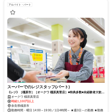
アルバイト・パート
スーパーでのレジスタッフ(パート)
《レジ》［橿原市］［オークワ 橿原真菅店］■特典多数■未経験者大歓迎
■年齢幅広く歓迎■
オークワ 橿原真菅店
時給1,100円以上
奈良県橿原市
勤務時間・曜日 14:00～19:00／1日4時間～ ★週3日～の勤務 ★勤務