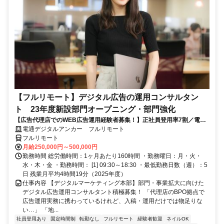
【フルリモート】デジタル広告の運用コンサルタン
ト 23年度新設部門オープニング・部門強化
【広告代理店でのWEB広告運用経験者募集！】正社員登用率7割／電通
G／全国×完全在宅／年休126日・土日祝休み／残業月平均4時間19分
電通デジタルアンカー フルリモート
フルリモート
月給250,000円～500,000円
勤務時間 総労働時間：1ヶ月あたり160時間 ・勤務曜日：月・火・
水・木・金 ・勤務時間： [1] 09:30～18:30 ・最低勤務日数（週）：5
日 残業月平均4時間19分（2025年度）
仕事内容 【デジタルマーケティング本部】部門・事業拡大に向けた
デジタル広告運用コンサルタント積極募集！ 「代理店のBPO拠点で
広告運用実務に携わっているけれど、入稿・運用だけでは物足りな
い…」 「地...
社員登用あり
固定時間制
転勤なし
フルリモート
経験者歓迎
ネイルOK