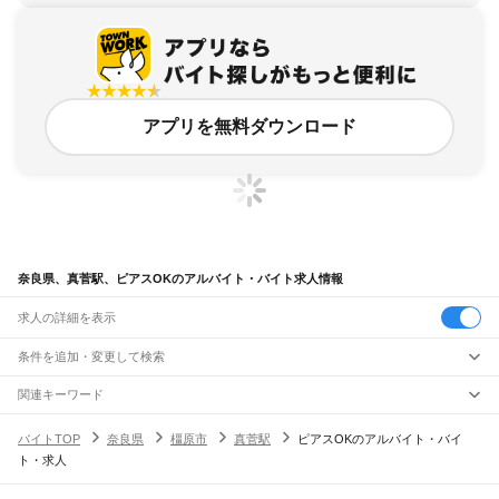
アプリを無料ダウンロード
奈良県、真菅駅、ピアスOKのアルバイト・バイト求人情報
求人の詳細を表示
条件を追加・変更して検索
市区町村を追加・変更
関連キーワード
完全在宅ワーク 全国
シール貼り 在宅
現在地周辺
ガチャガチャ
犬カフェ
奈良県
駅を追加・変更
バイトTOP
奈良県
橿原市
真菅駅
ピアスOKのアルバイト・バイ
奈良県
すべて
ト・求人
奈良市
大和高田市
大和郡山市
天理市
橿原市
桜井市
五條市
御所市
生駒市
香芝市
職種を追加・変更
大和路線
葛城市
宇陀市
山辺郡
生駒郡
磯城郡
宇陀郡
高市郡
北葛城郡
吉野郡
平城山駅
奈良駅
郡山駅
大和小泉駅
法隆寺駅
王寺駅
三郷駅
飲食・フードサービス