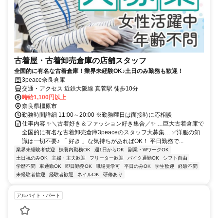
古着屋・古着卸売倉庫の店舗スタッフ
全国的に有名な古着倉庫！業界未経験OK♪土日のみ勤務も歓迎！
3peace奈良倉庫
交通・アクセス 近鉄大阪線 真菅駅 徒歩10分
時給1,100円以上
奈良県橿原市
勤務時間詳細 11:00～20:00 ※勤務曜日は面接時に応相談
仕事内容 ✨＼古着好き＆ファッション好き集合／✨ …巨大古着倉庫で
全国的に有名な古着卸売倉庫3peaceのスタッフ大募集… ✅洋服の知
識は一切不要♪ 「 好き 」な気持ちがあればOK！ 平日勤務で...
業界未経験者歓迎
扶養内勤務OK
週1日からOK
副業・WワークOK
土日祝のみOK
主婦・主夫歓迎
フリーター歓迎
バイク通勤OK
シフト自由
学歴不問
車通勤OK
即日勤務OK
職場見学可
平日のみOK
学生歓迎
経験不問
未経験者歓迎
経験者歓迎
ネイルOK
研修あり
アルバイト・パート