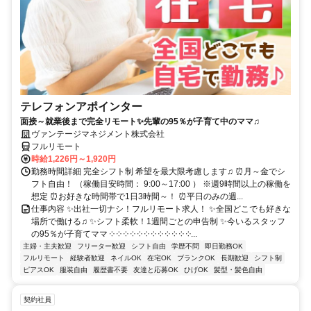
テレフォンアポインター
面接～就業後まで完全リモート✨先輩の95％が子育て中のママ♫
ヴァンテージマネジメント株式会社
フルリモート
時給1,226円～1,920円
勤務時間詳細 完全シフト制 希望を最大限考慮します♫ ⏰月～金でシ
フト自由！ （稼働目安時間： 9:00～17:00 ） ※週9時間以上の稼働を
想定 ⏰お好きな時間帯で1日3時間～！ ⏰平日のみの週...
仕事内容 ✨出社一切ナシ！フルリモート求人！ ✨全国どこでも好きな
場所で働ける♫ ✨シフト柔軟！1週間ごとの申告制 ✨今いるスタッフ
の95％が子育てママ ༶ ༶ ༶ ༶ ༶ ༶ ༶ ༶ ༶ ༶ ༶ ༶...
主婦・主夫歓迎
フリーター歓迎
シフト自由
学歴不問
即日勤務OK
フルリモート
経験者歓迎
ネイルOK
在宅OK
ブランクOK
長期歓迎
シフト制
ピアスOK
服装自由
履歴書不要
友達と応募OK
ひげOK
髪型・髪色自由
契約社員