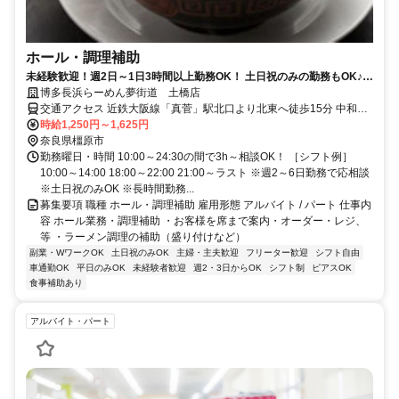
ホール・調理補助
未経験歓迎！週2日～1日3時間以上勤務OK！ 土日祝のみの勤務もOK♪
学業やプライベートと両立も可
博多長浜らーめん夢街道 土橋店
交通アクセス 近鉄大阪線「真菅」駅北口より北東へ徒歩15分 中和幹
線土橋交差点すぐ
時給1,250円～1,625円
奈良県橿原市
勤務曜日・時間 10:00～24:30の間で3h～相談OK！ ［シフト例］
10:00～14:00 18:00～22:00 21:00～ラスト ※週2～6日勤務で応相談
※土日祝のみOK ※長時間勤務...
募集要項 職種 ホール・調理補助 雇用形態 アルバイト / パート 仕事内
容 ホール業務・調理補助 ・お客様を席まで案内・オーダー・レジ、
等 ・ラーメン調理の補助（盛り付けなど）
副業・WワークOK
土日祝のみOK
主婦・主夫歓迎
フリーター歓迎
シフト自由
車通勤OK
平日のみOK
未経験者歓迎
週2・3日からOK
シフト制
ピアスOK
食事補助あり
アルバイト・パート