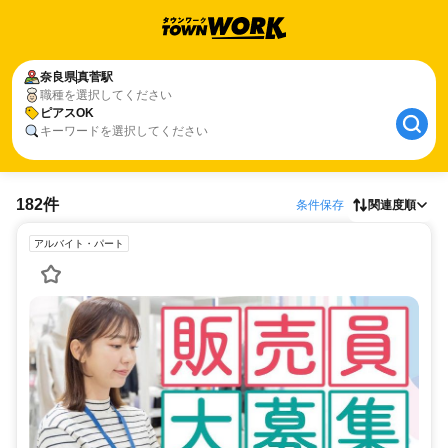
奈良県
真菅駅
職種を選択してください
ピアスOK
キーワードを選択してください
182件
条件保存
関連度順
アルバイト・パート