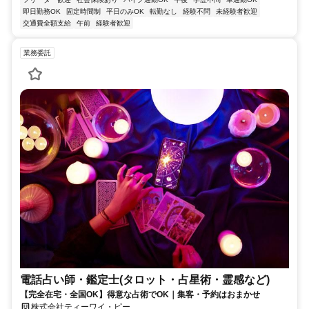
即日勤務OK
固定時間制
平日のみOK
転勤なし
経験不問
未経験者歓迎
交通費全額支給
午前
経験者歓迎
業務委託
電話占い師・鑑定士(タロット・占星術・霊感など)
【完全在宅・全国OK】得意な占術でOK｜集客・予約はおまかせ
株式会社ティーワイ・ピー