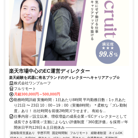
楽天市場中心のEC運営ディレクター
楽天経験を武器に有名ブランドのディレクターへキャリアアップ☆
株式会社ワンプルーフ
フルリモート
月給300,000円～500,000円
勤務時間詳細 実働時間：1日あたり8時間 平均勤務日数：1ヶ月あた
り21日 〜 23日 10：00～19：00（実働8時間） ＊柔軟な「ズレ勤制
度」あり！ 出社時間を前後2時間ズラせます。 有給を...
仕事内容 ✅設立以来、増収増益の成長企業 ✅ECディレクターとして
成長できる環境 ✅主観によらない評価制度「360度評価」を採用 ✅年
間休日平均128日＆土日祝休み ―――――――――――――...
資格取得支援あり
学歴不問
固定時間制
フルリモート
経験者歓迎
ネイルOK