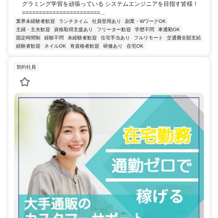
グラミング学習を頑張っている システムエンジニアを目指す皆様！
=======================...
業界未経験者歓迎
ランチタイム
社員登用あり
副業・WワークOK
主婦・主夫歓迎
資格取得支援あり
フリーター歓迎
学歴不問
車通勤OK
固定時間制
経験不問
未経験者歓迎
住宅手当あり
フルリモート
交通費全額支給
経験者歓迎
ネイルOK
有資格者歓迎
研修あり
在宅OK
契約社員