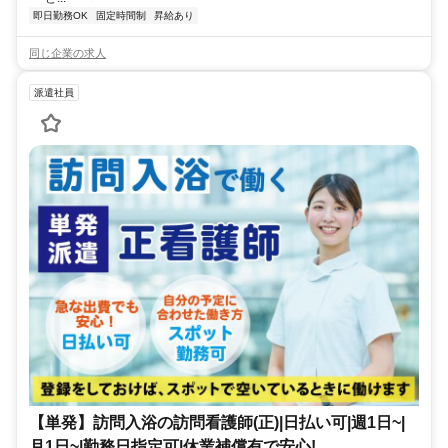
即日勤務OK
固定時間制
昇給あり
同じ企業の求人
派遣社員
【単発】訪問入浴の訪問看護師(正)|日払い可|週1日~|
月1日~|勤務日指定可|休業補償有で安心!