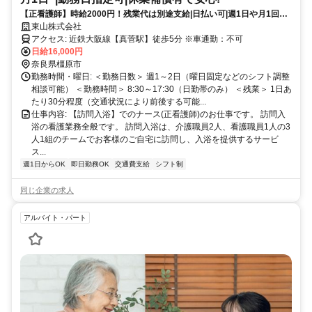
【正看護師】時給2000円！残業代は別途支給|日払い可|週1日や月1回～
の単発勤務OK|即日勤務可能|1日8hのスポットワーク|Wワーク歓迎！
東山株式会社
【真菅駅】(17954-284-9)
アクセス: 近鉄大阪線【真菅駅】徒歩5分 ※車通勤：不可
日給16,000円
奈良県橿原市
勤務時間・曜日: ＜勤務日数＞ 週1～2日（曜日固定などのシフト調整
相談可能） ＜勤務時間＞ 8:30～17:30（日勤帯のみ） ＜残業＞ 1日あ
たり30分程度（交通状況により前後する可能...
仕事内容: 【訪問入浴】でのナース(正看護師)のお仕事です。 訪問入
浴の看護業務全般です。 訪問入浴は、介護職員2人、看護職員1人の3
人1組のチームでお客様のご自宅に訪問し、入浴を提供するサービ
ス...
週1日からOK
即日勤務OK
交通費支給
シフト制
同じ企業の求人
アルバイト・パート