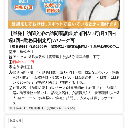
【単発】訪問入浴の訪問看護師(准)|日払い可|月1回~|
週1回~|勤務日指定可|Wワーク可
【准看護師】時給1900円！残業代は別途支給|日払い可|単発勤務OK◎都
合の良い日だけ働く1日8hのスポットワーク|休業補償有で安心！【真菅
東山株式会社
駅】(17954-284-10)
アクセス: 近鉄大阪線【真菅駅】徒歩5分 ※車通勤：不可
日給15,200円
奈良県橿原市
勤務時間・曜日: ＜勤務日数＞ 週1～2日（曜日固定などのシフト調整
相談可能） ＜勤務時間＞ 8:30～17:30（日勤帯のみ） ＜残業＞ 1日あ
たり30分程度（交通状況により前後する可能...
仕事内容: 【訪問入浴】でのナース(准看護師)のお仕事です。 訪問入
浴の看護業務全般です。 訪問入浴は、介護職員2人、看護職員1人の3
人1組のチームでお客様のご自宅に訪問し、入浴を提供するサービ
ス...
週1日からOK
即日勤務OK
交通費支給
シフト制
派遣社員