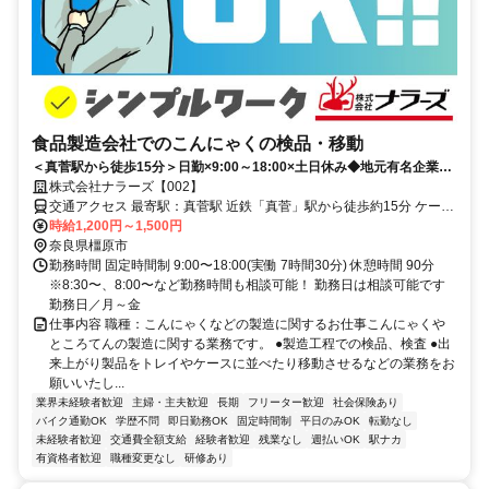
食品製造会社でのこんにゃくの検品・移動
＜真菅駅から徒歩15分＞日勤×9:00～18:00×土日休み◆地元有名企業！
20～50代男性が幅広く活躍中
株式会社ナラーズ【002】
交通アクセス 最寄駅：真菅駅 近鉄「真菅」駅から徒歩約15分 ケーズ
デンキ橿原北店近く 京奈和自動車道、橿原北インター近く 車・バイ
時給1,200円～1,500円
ク通勤OK ★大和高田市、桜井市、奈良市、田原本町、香芝市、葛城
奈良県橿原市
市、御所市、宇陀市、広陵町、天理市など周辺エリアから通勤するス
勤務時間 固定時間制 9:00〜18:00(実働 7時間30分) 休憩時間 90分
タッフがたくさんいますよ(^^)
※8:30〜、8:00〜など勤務時間も相談可能！ 勤務日は相談可能です
勤務日／月～金
仕事内容 職種：こんにゃくなどの製造に関するお仕事こんにゃくや
ところてんの製造に関する業務です。 ●製造工程での検品、検査 ●出
来上がり製品をトレイやケースに並べたり移動させるなどの業務をお
願いいたし...
業界未経験者歓迎
主婦・主夫歓迎
長期
フリーター歓迎
社会保険あり
バイク通勤OK
学歴不問
即日勤務OK
固定時間制
平日のみOK
転勤なし
未経験者歓迎
交通費全額支給
経験者歓迎
残業なし
週払いOK
駅ナカ
有資格者歓迎
職種変更なし
研修あり