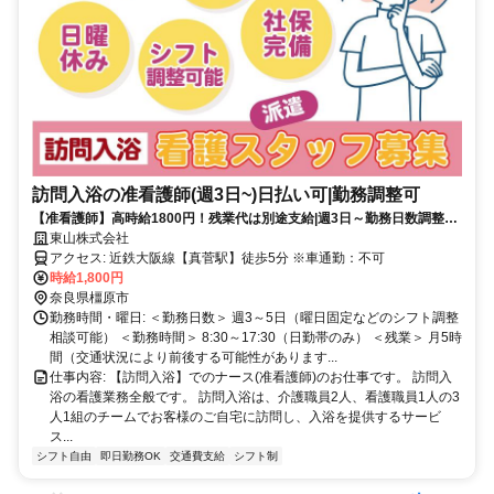
訪問入浴の准看護師(週3日~)日払い可|勤務調整可
【准看護師】高時給1800円！残業代は別途支給|週3日～勤務日数調整可|
休業補償有|社会保険加入可【真菅駅】(17954-284-12)
東山株式会社
アクセス: 近鉄大阪線【真菅駅】徒歩5分 ※車通勤：不可
時給1,800円
奈良県橿原市
勤務時間・曜日: ＜勤務日数＞ 週3～5日（曜日固定などのシフト調整
相談可能） ＜勤務時間＞ 8:30～17:30（日勤帯のみ） ＜残業＞ 月5時
間（交通状況により前後する可能性があります...
仕事内容: 【訪問入浴】でのナース(准看護師)のお仕事です。 訪問入
浴の看護業務全般です。 訪問入浴は、介護職員2人、看護職員1人の3
人1組のチームでお客様のご自宅に訪問し、入浴を提供するサービ
ス...
シフト自由
即日勤務OK
交通費支給
シフト制