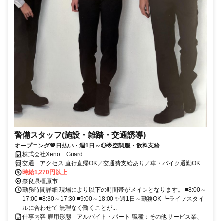
警備スタッフ(施設・雑踏・交通誘導)
オープニング💖日払い・週1日～◎🌟空調服・飲料支給
株式会社Xeno Guard
交通・アクセス 直行直帰OK／交通費支給あり／車・バイク通勤OK
時給1,270円以上
奈良県橿原市
勤務時間詳細 現場により以下の時間帯がメインとなります。 ■8:00～
17:00 ■8:30～17:30 ■9:00～18:00 ✨週1日～勤務OK ┗ライフスタイ
ルに合わせて 無理なく働くことが...
仕事内容 雇用形態：アルバイト・パート 職種：その他サービス業、