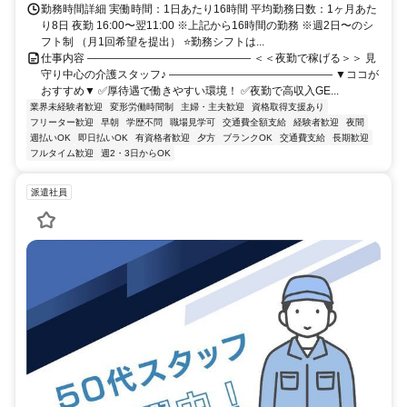
勤務時間詳細 実働時間：1日あたり16時間 平均勤務日数：1ヶ月あた
り8日 夜勤 16:00〜翌11:00 ※上記から16時間の勤務 ※週2日〜のシ
フト制 （月1回希望を提出） ⭐勤務シフトは...
仕事内容 ——————————————— ＜＜夜勤で稼げる＞＞ 見
守り中心の介護スタッフ♪ ——————————————— ▼ココが
おすすめ▼ ✅厚待遇で働きやすい環境！ ✅夜勤で高収入GE...
業界未経験者歓迎
変形労働時間制
主婦・主夫歓迎
資格取得支援あり
フリーター歓迎
早朝
学歴不問
職場見学可
交通費全額支給
経験者歓迎
夜間
週払いOK
即日払いOK
有資格者歓迎
夕方
ブランクOK
交通費支給
長期歓迎
フルタイム歓迎
週2・3日からOK
派遣社員