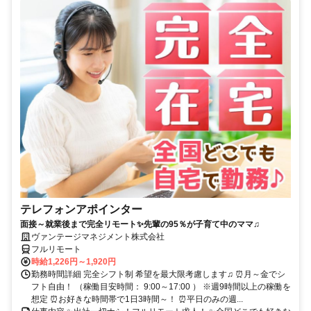
テレフォンアポインター
面接～就業後まで完全リモート✨先輩の95％が子育て中のママ♫
ヴァンテージマネジメント株式会社
フルリモート
時給1,226円～1,920円
勤務時間詳細 完全シフト制 希望を最大限考慮します♫ ⏰月～金でシ
フト自由！ （稼働目安時間： 9:00～17:00 ） ※週9時間以上の稼働を
想定 ⏰お好きな時間帯で1日3時間～！ ⏰平日のみの週...