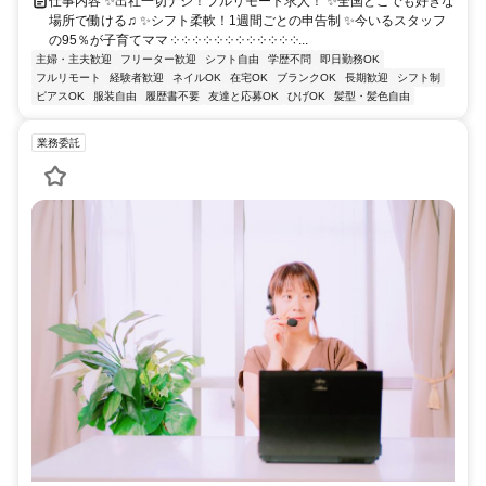
仕事内容 ✨出社一切ナシ！フルリモート求人！ ✨全国どこでも好きな
場所で働ける♫ ✨シフト柔軟！1週間ごとの申告制 ✨今いるスタッフ
の95％が子育てママ ༶ ༶ ༶ ༶ ༶ ༶ ༶ ༶ ༶ ༶ ༶ ༶...
主婦・主夫歓迎
フリーター歓迎
シフト自由
学歴不問
即日勤務OK
フルリモート
経験者歓迎
ネイルOK
在宅OK
ブランクOK
長期歓迎
シフト制
ピアスOK
服装自由
履歴書不要
友達と応募OK
ひげOK
髪型・髪色自由
業務委託