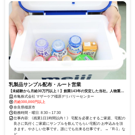
乳製品サンプル配布・ルート営業
【未経験から月給30万円以上！】創業143年の安定した当社。人物重
視・年齢学歴不問です！
布亀株式会社 マザーケア橿原デリバリーセンター
月給300,000円以上
奈良県橿原市
勤務時間・曜日: 8:30～17:30
仕事内容: 《残業1日1時間以内！》 宅配を必要とするご家庭、宅配の
良さに気付くご家庭にサンプルを飲んでもらい宅配の お申込みを頂
きます。やさしい仕事です。誰にでも出来る仕事です。 →「R-1」な
ど...