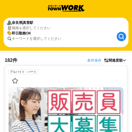
奈良県
真菅駅
職種を選択してください
即日勤務OK
キーワードを選択してください
182件
条件保存
関連度順
アルバイト・パート