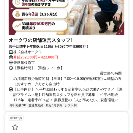
オークワの店舗運営スタッフ!
若手活躍中✨年間休日116日!✨30代で年収600万！
株式会社オークワ
月給252,000円～422,000円
奈良県橿原市
【勤務時間】 【勤務シフト例】
━━━━━━━━━━━━━━━━━━━━━━━━ 週実働40時間
の月間変形労働時間制 【早番】7:00〜16:00(実働8時間) →朝型の方
におすすめ！夕方から自由時...
【仕事内容】 ＼平均勤続17.6年＆定着率80％超の働きやすさ／ 【東
証プライム上場】店舗運営スタッフを正社員で募集！ ✅ 平均勤続
17.6年・定着率80％超！ 業界屈指の「人が辞めない」安定環境 ✅...
即日勤務OK
交通費支給
駅近5分以内
シフト制
派遣社員