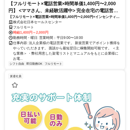
【フルリモート×電話営業×時間単価1,400円〜2,000
円】 <ママさん、未経験活躍中> 完全在宅の電話営業
【フルリモート×電話営業×時間単価1,400円〜2,000円+インセンティブ
で家庭と仕事の両立を実現
あり】 ＜ママさん、未経験活躍中＞ 完全在宅の電話営業で家庭と仕事の
株式会社日本セールスセンター
両立を実現
フルリモート
時給1,400円～2,000円
勤務時間・曜日: 営業時間：平日9:00〜18:00
仕事内容: 法人企業様の電話営業です。 新規営業でアポイント獲得を
やっていただきます。 面談から最短翌日に稼働開始可能です。 ＜主
な業務＞ ・弊社用意した架電リストとマニュアルをもとに企業様に
お電...
シフト自由
即日勤務OK
フルリモート
派遣社員