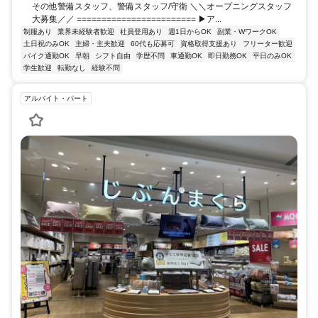
その他警備スタッフ、警備スタッフ/守衛 ＼＼オープニングスタッフ
大募集／／ ======================== ▶ア...
制服あり
業界未経験者歓迎
社員登用あり
週1日からOK
副業・WワークOK
土日祝のみOK
主婦・主夫歓迎
60代も応募可
資格取得支援あり
フリーター歓迎
バイク通勤OK
早朝
シフト自由
学歴不問
車通勤OK
即日勤務OK
平日のみOK
学生歓迎
転勤なし
経験不問
アルバイト・パート