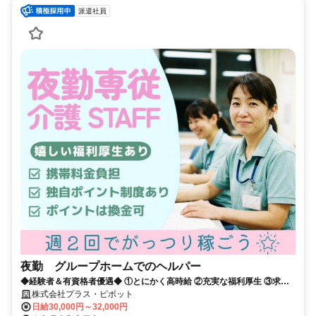
派遣社員
夜勤 グループホームでのヘルパー
◆経験者＆有資格者優遇◆ ①とにかく高時給 ②充実な福利厚生 ③求人
数が豊富 だから現役の介護士から「+ホップ」が選ばれています！
株式会社プラス・ピボット
日給30,000円～32,000円