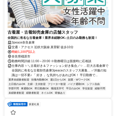
古着屋・古着卸売倉庫の店舗スタッフ
全国的に有名な古着倉庫！業界未経験OK♪土日のみ勤務も歓迎！
3peace奈良倉庫
交通・アクセス 近鉄大阪線 真菅駅 徒歩10分
時給1,100円以上
奈良県橿原市
勤務時間詳細 11:00～20:00 ※勤務曜日は面接時に応相談
仕事内容 ✨＼古着好き＆ファッション好き集合／✨ …巨大古着倉庫で
全国的に有名な古着卸売倉庫3peaceのスタッフ大募集… ✅洋服の知
識は一切不要♪ 「 好き 」な気持ちがあればOK！ 平日勤務で...
業界未経験者歓迎
扶養内勤務OK
週1日からOK
副業・WワークOK
土日祝のみOK
主婦・主夫歓迎
フリーター歓迎
バイク通勤OK
シフト自由
学歴不問
車通勤OK
即日勤務OK
職場見学可
平日のみOK
学生歓迎
経験不問
未経験者歓迎
経験者歓迎
ネイルOK
研修あり
派遣社員