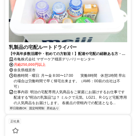
乳製品の宅配ルートドライバー
【中高年多数活躍中・初めての方歓迎！】配達や宅配の経験ある方・好
きな方歓迎
布亀株式会社 マザーケア橿原デリバリーセンター
月給250,000円以上
奈良県橿原市
勤務時間・曜日: 月〜金 8:00〜17:00 実働8時間 休憩1時間 早出
の場合は労働時間で早く帰宅出来ます。（AM6：00前の出社は不
可）
仕事内容: 明治の宅配専用人気商品をご家庭にお届けするお仕事です
配達する"明治の乳製品"は？ ミルクで元気、LG21、R-1など宅配専用
の人気商品をお届けします。 各拠点の管轄内での配送となる...
即日勤務OK
固定時間制
昇給あり
正社員