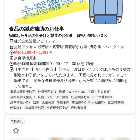
食品の製造補助のお仕事
完成した食品の仕分けと製造のお仕事 日払い/週払いＯＫ
株式会社近畿アビリティー
交通アクセス 最寄駅：真菅駅 真菅駅から車で5分 車・バイク・自転
車通勤OK 橿原市・大和高田市・大和郡山市・桜井市・磯城郡田原本
時給1,190円～1,488円
町・香芝市・葛城市からのアクセスも◎
奈良県橿原市
勤務時間 固定時間制 9：00～17：30 休憩 75分
仕事内容 【 お仕事内容 】 誰もが一度は食べたことのあるあの食材の
製造のお手伝いをしていただきます。 工程に分かれますが、すごく
簡単です。 簡単な機械操作及び出来上がった製品の箱詰めの補助を
して頂き...
業界未経験者歓迎
社員登用あり
副業・WワークOK
主婦・主夫歓迎
資格取得支援あり
長期
フリーター歓迎
社会保険あり
バイク通勤OK
給料前払いOK
短期
大量募集
学歴不問
車通勤OK
即日勤務OK
固定時間制
転勤なし
未経験者歓迎
交通費全額支給
経験者歓迎
業務委託