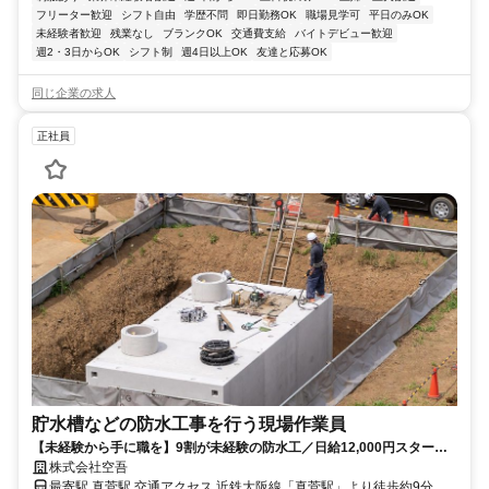
フリーター歓迎
シフト自由
学歴不問
即日勤務OK
職場見学可
平日のみOK
未経験者歓迎
残業なし
ブランクOK
交通費支給
バイトデビュー歓迎
週2・3日からOK
シフト制
週4日以上OK
友達と応募OK
同じ企業の求人
正社員
貯水槽などの防水工事を行う現場作業員
【未経験から手に職を】9割が未経験の防水工／日給12,000円スタート
＆賞与年間100万円実績あり！
株式会社空吾
最寄駅 真菅駅 交通アクセス 近鉄大阪線「真菅駅」より徒歩約9分 ＼