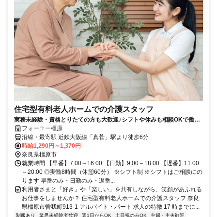
住宅型有料老人ホームでの介護スタッフ
実務未経験・資格とりたての方も大歓迎♪シフトや休みも相談OKで働き
やすさも◎
フォーユー橿原
沿線・最寄駅 近鉄大阪線「真菅」駅より徒歩6分
時給1,290円～1,370円
奈良県橿原市
就業時間 【早番】7:00～16:00 【日勤】9:00～18:00 【遅番】11:00
～20:00 ◎実働8時間（休憩60分） ※シフト制 ※シフトはご相談にの
ります 早番のみ・日勤のみ・遅番...
利用者さまと「好き」や「楽しい」を共有しながら、笑顔があふれる
お仕事をしませんか？ 住宅型有料老人ホームでの介護スタッフ 奈良
県橿原市曽我町913-1 アルバイト・パート 求人の特徴 17 時までに...
制服あり
業界未経験者歓迎
週1日からOK
土日祝のみOK
主婦・主夫歓迎