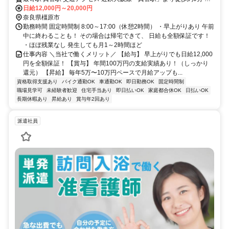
POINT／ 基本は本社に集合した後現場へ向かいます！ 場合によって
日給12,000円～20,000円
は直行直帰も可能！
奈良県橿原市
勤務時間 固定時間制 8:00～17:00（休憩2時間） ・早上がりあり 午前
中に終わることも！ その場合は帰宅できて、 日給も全額保証です！
・ほぼ残業なし 発生しても月1～2時間ほど
仕事内容 ＼当社で働くメリット／ 【給与】 早上がりでも日給12,000
円を全額保証！ 【賞与】 年間100万円の支給実績あり！（しっかり
還元） 【昇給】 毎年5万〜10万円ペースで月給アップも...
資格取得支援あり
バイク通勤OK
車通勤OK
即日勤務OK
固定時間制
職場見学可
未経験者歓迎
住宅手当あり
即日払いOK
家庭都合休OK
日払いOK
長期休暇あり
昇給あり
賞与年2回あり
派遣社員