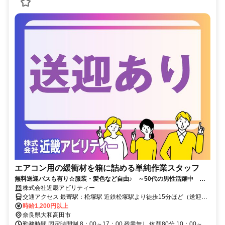
エアコン用の緩衝材を箱に詰める単純作業スタッフ
無料送迎バスも有り☆服装・髪色など自由♪ ～50代の男性活躍中
日払い・週払いOK☆
株式会社近畿アビリティー
交通アクセス 最寄駅：松塚駅 近鉄松塚駅より徒歩15分ほど（送迎バ
ス有） 近鉄大和高田駅から車で8分 近鉄八木駅から車で10分 大和郡
時給1,200円以上
山市から車で30分程 橿原市、大和高田市、北葛城郡王寺町、北葛城
奈良県大和高田市
郡河合町、北葛城郡上牧町、生駒郡安堵町、桜井市、香芝市からもア
勤務時間 固定時間制 8：00～17：00 残業無し 休憩80分 10：00～