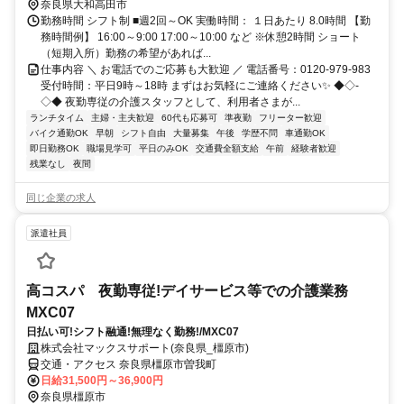
奈良県大和高田市
勤務時間 シフト制 ■週2回～OK 実働時間： １日あたり 8.0時間 【勤
務時間例】 16:00～9:00 17:00～10:00 など ※休憩2時間 ショート
（短期入所）勤務の希望があれば...
仕事内容 ＼ お電話でのご応募も大歓迎 ／ 電話番号：0120-979-983
受付時間：平日9時～18時 まずはお気軽にご連絡ください✨ ◆◇-
◇◆ 夜勤専従の介護スタッフとして、利用者さまが...
ランチタイム
主婦・主夫歓迎
60代も応募可
準夜勤
フリーター歓迎
バイク通勤OK
早朝
シフト自由
大量募集
午後
学歴不問
車通勤OK
即日勤務OK
職場見学可
平日のみOK
交通費全額支給
午前
経験者歓迎
残業なし
夜間
同じ企業の求人
派遣社員
高コスパ 夜勤専従!デイサービス等での介護業務
MXC07
日払い可!シフト融通!無理なく勤務!/MXC07
株式会社マックスサポート(奈良県_橿原市)
交通・アクセス 奈良県橿原市曽我町
日給31,500円～36,900円
奈良県橿原市