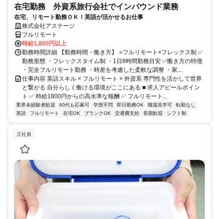
在宅勤務 外資系旅行会社でインバウンド業務
在宅、リモート勤務ＯＫ！英語が活かせるお仕事
株式会社アステージ
フルリモート
時給1,800円以上
勤務時間詳細 【勤務時間・働き方】 ⭐フルリモート×フレックス制 ✅
勤務形態 ・フレックスタイム制 ・1日8時間勤務目安 ✅働き方の特徴
・完全フルリモート勤務 ・時差を考慮した柔軟な調整 ・家...
仕事内容 英語スキル × フルリモート × 外資系 専門性を活かして世界
と繋がる 自分らしく働ける環境がここにある ■ 求人アピールポイン
ト ✅ 時給1800円からの高水準な報酬 ✅ フルリモート...
業界未経験者歓迎
60代も応募可
学歴不問
即日勤務OK
職場見学可
転勤なし
英語
フルリモート
在宅OK
ブランクOK
交通費支給
長期歓迎
シフト制
正社員