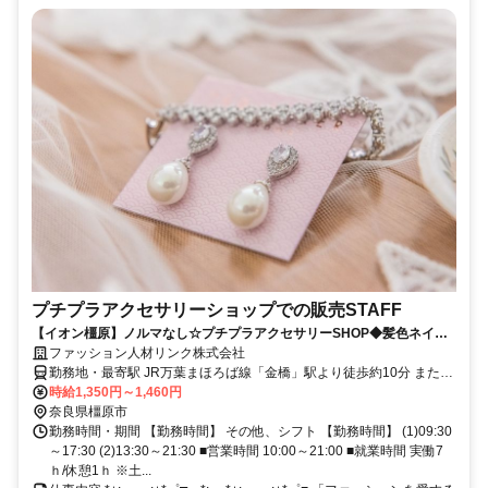
プチプラアクセサリーショップでの販売STAFF
【イオン橿原】ノルマなし☆プチプラアクセサリーSHOP◆髪色ネイル
自由◎日週払い有♪カンタンお電話登録OK
ファッション人材リンク株式会社
勤務地・最寄駅 JR万葉まほろば線「金橋」駅より徒歩約10分 または
近鉄「大和八木」駅より直通バスあり 京奈和自動車道「橿原北IC」
時給1,350円～1,460円
奈良県橿原市
から車で約15分 ※交通費支給
勤務時間・期間 【勤務時間】 その他、シフト 【勤務時間】 (1)09:30
～17:30 (2)13:30～21:30 ■営業時間 10:00～21:00 ■就業時間 実働7
ｈ/休憩1ｈ ※土...