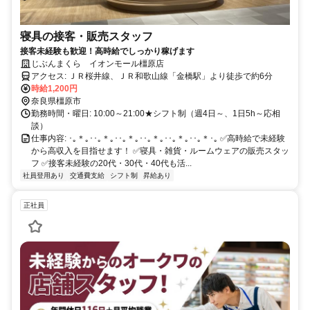
寝具の接客・販売スタッフ
接客未経験も歓迎！高時給でしっかり稼げます
じぶんまくら イオンモール橿原店
アクセス: ＪＲ桜井線、ＪＲ和歌山線「金橋駅」より徒歩で約6分
時給1,200円
奈良県橿原市
勤務時間・曜日: 10:00～21:00★シフト制（週4日～、1日5h～応相
談）
仕事内容: ･｡＊｡･･｡＊｡･･｡＊｡･･｡＊｡･･｡＊｡･･｡＊･｡ ✅高時給で未経験
から高収入を目指せます！ ✅寝具・雑貨・ルームウェアの販売スタッ
フ ✅接客未経験の20代・30代・40代も活...
社員登用あり
交通費支給
シフト制
昇給あり
正社員