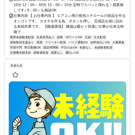
クセス◎ 車・バイク・自転車通勤ＯＫ！無料送迎バスもあります
10分 12：00～ 60分 15：00～ 10分 定時でスパッと帰れる！残業無
（無料駐車場あり）
しです♪ 9：00～も相談OK
仕事内容 【 お仕事内容 】 エアコン用の発泡スチロールの部品を作る
オシゴトです。 カタチを作る為、ボタンを押し、完成品を箱に詰め
る単純作業です。 【職場環境】 職場は暖かく快適に仕事が出来る時
期で...
業界未経験者歓迎
社員登用あり
副業・WワークOK
主婦・主夫歓迎
資格取得支援あり
長期
フリーター歓迎
バイク通勤OK
給料前払いOK
大量募集
学歴不問
即日勤務OK
固定時間制
平日のみOK
転勤なし
未経験者歓迎
交通費全額支給
経験者歓迎
残業なし
週払いOK
派遣社員