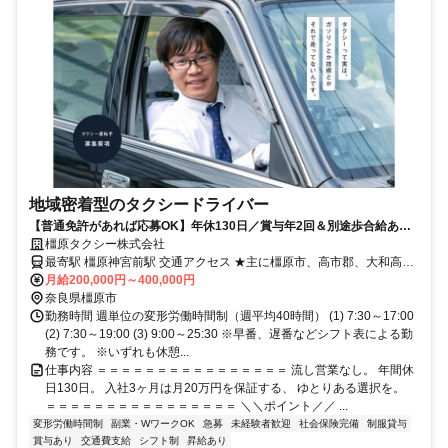
地域密着型のタクシードライバー
【普通免許があれば応募OK】年休130日／賞与年2回＆別途歩合給あり
／年齢不問／流し営業なし
橿原タクシー株式会社
最寄駅 橿原神宮前駅 交通アクセス ★主に橿原市、高市郡、大和高田
市を中心に地域密着で対応しています
月給200,000円～400,000円
奈良県橿原市
勤務時間 週単位の変形労働時間制（週平均40時間） (1) 7:30～17:00
(2) 7:30～19:00 (3) 9:00～25:30 ※早番、遅番などシフト表による勤
務です。 ※いずれも休憩...
仕事内容 ＝＝＝＝＝＝＝＝＝＝＝＝＝＝＝＝ 流し営業なし。 年間休
日130日。 入社3ヶ月は月20万円を保証する、 ゆとりある選択を。
＝＝＝＝＝＝＝＝＝＝＝＝＝＝＝＝ ＼＼ポイント／／ ...
変形労働時間制
副業・WワークOK
急募
未経験者歓迎
社会保険完備
制服貸与
賞与あり
交通費支給
シフト制
昇給あり