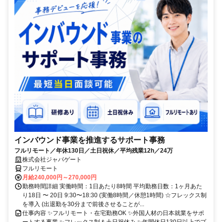
インバウンド事業を推進するサポート事務
フルリモート／年休130日／土日祝休／平均残業12h／24万
株式会社ジャパゲート
フルリモート
月給240,000円～270,000円
勤務時間詳細 実働時間：1日あたり8時間 平均勤務日数：1ヶ月あた
り18日 〜 20日 9:30〜18:30 (実働8時間／休憩1時間) ☆フレックス制
を導入 (出退勤を30分まで前後させることが...
仕事内容 ✨フルリモート・在宅勤務OK ✨外国人材の日本就業をサポ