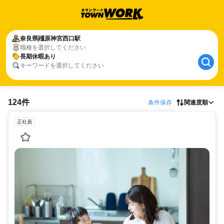
奈良県
橿原神宮西口駅
職種を選択してください
長期休暇あり
キーワードを選択してください
124件
条件保存
関連度順
正社員