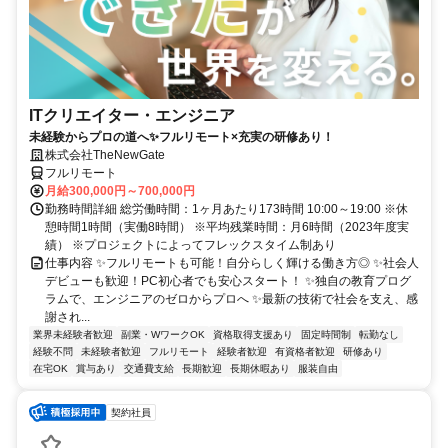
ITクリエイター・エンジニア
未経験からプロの道へ✨フルリモート×充実の研修あり！
株式会社TheNewGate
フルリモート
月給300,000円～700,000円
勤務時間詳細 総労働時間：1ヶ月あたり173時間 10:00～19:00 ※休
憩時間1時間（実働8時間） ※平均残業時間：月6時間（2023年度実
績） ※プロジェクトによってフレックスタイム制あり
仕事内容 ✨フルリモートも可能！自分らしく輝ける働き方◎ ✨社会人
デビューも歓迎！PC初心者でも安心スタート！ ✨独自の教育プログ
ラムで、エンジニアのゼロからプロへ ✨最新の技術で社会を支え、感
謝され...
業界未経験者歓迎
副業・WワークOK
資格取得支援あり
固定時間制
転勤なし
経験不問
未経験者歓迎
フルリモート
経験者歓迎
有資格者歓迎
研修あり
在宅OK
賞与あり
交通費支給
長期歓迎
長期休暇あり
服装自由
契約社員