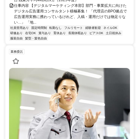
日 残業月平均4時間19分（2025年度）
仕事内容 【デジタルマーケティング本部】部門・事業拡大に向けた
デジタル広告運用コンサルタント積極募集！ 「代理店のBPO拠点で
広告運用実務に携わっているけれど、入稿・運用だけでは物足りな
い…」 「地...
社員登用あり
固定時間制
転勤なし
フルリモート
経験者歓迎
ネイルOK
研修あり
在宅OK
賞与あり
育休あり
長期休暇あり
ピアスOK
土日祝休み
服装自由
髪型・髪色自由
業務委託