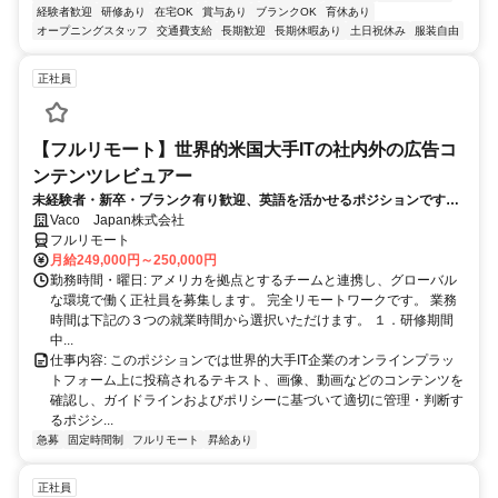
経験者歓迎
研修あり
在宅OK
賞与あり
ブランクOK
育休あり
オープニングスタッフ
交通費支給
長期歓迎
長期休暇あり
土日祝休み
服装自由
正社員
【フルリモート】世界的米国大手ITの社内外の広告コ
ンテンツレビュアー
未経験者・新卒・ブランク有り歓迎、英語を活かせるポジションです。
完全リモート
Vaco Japan株式会社
フルリモート
月給249,000円～250,000円
勤務時間・曜日: アメリカを拠点とするチームと連携し、グローバル
な環境で働く正社員を募集します。 完全リモートワークです。 業務
時間は下記の３つの就業時間から選択いただけます。 １．研修期間
中...
仕事内容: このポジションでは世界的大手IT企業のオンラインプラッ
トフォーム上に投稿されるテキスト、画像、動画などのコンテンツを
確認し、ガイドラインおよびポリシーに基づいて適切に管理・判断す
るポジシ...
急募
固定時間制
フルリモート
昇給あり
正社員