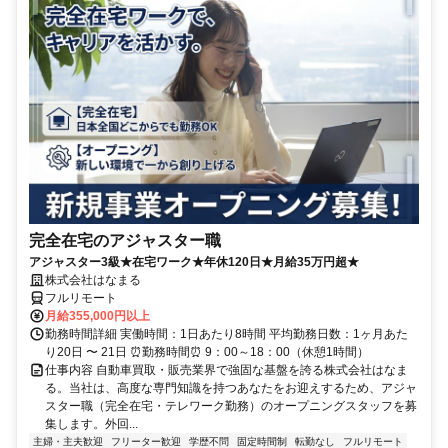
完全在宅のアジャスター職
アジャスター3級★在宅ワーク★年休120日★月給35万円超★
株式会社はなまる
フルリモート
月給355,000円以上
勤務時間詳細 実働時間：1日あたり8時間 平均勤務日数：1ヶ月あた
り20日 〜 21日 ⏰勤務時間⏰ 9：00～18：00（休憩1時間）
仕事内容 自動車買取・販売業界で強固な基盤を誇る株式会社はなま
る。当社は、高度な専門知識を持つあなたをお迎えするため、アジャ
スター職（完全在宅・テレワーク勤務）のオープニングスタッフを募
集します。外回...
主婦・主夫歓迎
フリーター歓迎
学歴不問
固定時間制
転勤なし
フルリモート