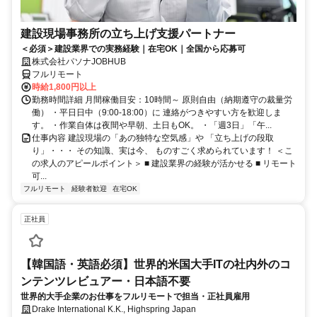
建設現場事務所の立ち上げ支援パートナー
＜必須＞建設業界での実務経験｜在宅OK｜全国から応募可
株式会社パソナJOBHUB
フルリモート
時給1,800円以上
勤務時間詳細 月間稼働目安：10時間～ 原則自由（納期遵守の裁量労
働） ・平日日中（9:00-18:00）に 連絡がつきやすい方を歓迎しま
す。 ・作業自体は夜間や早朝、土日もOK。 ・「週3日」「午...
仕事内容 建設現場の「あの独特な空気感」や 「立ち上げの段取
り」・・・ その知識、実は今、 ものすごく求められています！ ＜こ
の求人のアピールポイント＞ ■ 建設業界の経験が活かせる ■ リモート
可...
フルリモート
経験者歓迎
在宅OK
正社員
【韓国語・英語必須】世界的米国大手ITの社内外のコ
ンテンツレビュアー・日本語不要
世界的大手企業のお仕事をフルリモートで担当・正社員雇用
Drake International K.K., Highspring Japan