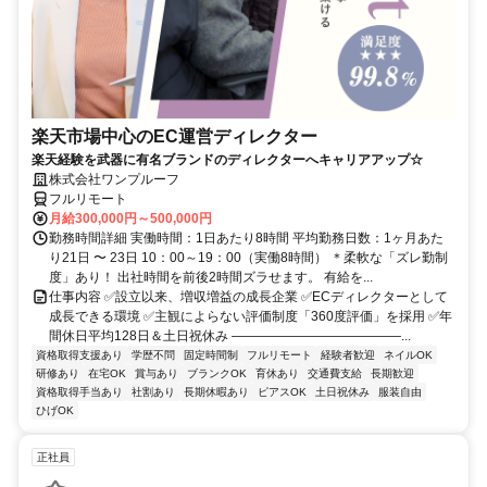
楽天市場中心のEC運営ディレクター
楽天経験を武器に有名ブランドのディレクターへキャリアアップ☆
株式会社ワンプルーフ
フルリモート
月給300,000円～500,000円
勤務時間詳細 実働時間：1日あたり8時間 平均勤務日数：1ヶ月あた
り21日 〜 23日 10：00～19：00（実働8時間） ＊柔軟な「ズレ勤制
度」あり！ 出社時間を前後2時間ズラせます。 有給を...
仕事内容 ✅設立以来、増収増益の成長企業 ✅ECディレクターとして
成長できる環境 ✅主観によらない評価制度「360度評価」を採用 ✅年
間休日平均128日＆土日祝休み ―――――――――――――...
資格取得支援あり
学歴不問
固定時間制
フルリモート
経験者歓迎
ネイルOK
研修あり
在宅OK
賞与あり
ブランクOK
育休あり
交通費支給
長期歓迎
資格取得手当あり
社割あり
長期休暇あり
ピアスOK
土日祝休み
服装自由
ひげOK
正社員