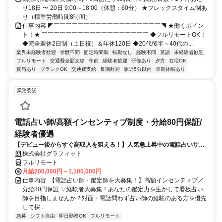
り18日 〜 20日 9:00～18:00（休憩：60分） ★フレックスタイム制あ
り（標準労働時間8時間）
仕事内容 ◤￣￣￣￣￣￣￣￣￣￣￣￣￣￣￣￣￣￣◥ ★働くポイン
ト！★ ￣￣￣￣￣￣￣￣￣￣￣￣￣￣￣￣￣￣ ◆フルリモートOK！
◆完全週休2日制（土日祝）＆年休120日 ◆20代後半～40代の...
業界未経験者歓迎
学歴不問
固定時間制
転勤なし
経験不問
英語
未経験者歓迎
フルリモート
交通費全額支給
午前
経験者歓迎
研修あり
夕方
在宅OK
賞与あり
ブランクOK
交通費支給
長期歓迎
駅近5分以内
長期休暇あり
業務委託
電話占い師/高額インセンティブ制度・分給80円保証/
経験者優遇
【デビュー後からすぐ高収入を狙える！】人気急上昇中の電話占いサイ
トで占いのお仕事
株式会社グラフィット
フルリモート
月給200,000円～1,100,000円
仕事内容: 【電話占い師・鑑定師を大募集！】高額インセンティブ／
分給80円保証 ▽経験者大募集！あなたの鑑定力を生かして看板占い
師を目指しませんか？対面・電話問わず占い師の経験のある方を優先
して採...
急募
シフト自由
即日勤務OK
フルリモート