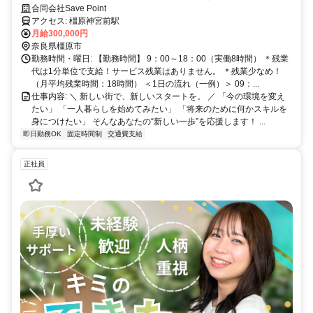
い」を応援！充実研修からstart♪
合同会社Save Point
アクセス: 橿原神宮前駅
月給300,000円
奈良県橿原市
勤務時間・曜日: 【勤務時間】 9：00～18：00（実働8時間） ＊残業
代は1分単位で支給！サービス残業はありません。 ＊残業少なめ！
（月平均残業時間：18時間） ＜1日の流れ（一例）＞ 09：...
仕事内容: ＼ 新しい街で、新しいスタートを。 ／ 「今の環境を変え
たい」 「一人暮らしを始めてみたい」 「将来のために何かスキルを
身につけたい」 そんなあなたの“新しい一歩”を応援します！ ...
即日勤務OK
固定時間制
交通費支給
正社員