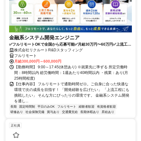
金融系システム開発エンジニア
✅フルリモートOKで全国から応募可能✅月給30万円〜60万円✅上流工程
にも挑戦可能✅夏季・年末年始休暇あり✅週休2日制、年間休日120日
株式会社リクルートR&Dスタッフィング
フルリモート
月給300,000円～600,000円
【勤務時間】 9:00～17:45(休憩あり) ※就業先に準ずる 所定労働時
間：8時間以内 総労働時間：1週あたり40時間以内 ・残業：あり(月
25時間程度)
【仕事内容】 フルリモートで通勤時間ゼロ。ご自身に合った快適な
環境で次の成長を目指す！ 「開発経験を広げたい」 「上流工程にも
挑戦したい」 そんな方にぴったりの環境です。 金融系システム開発
を通し...
長期
固定時間制
平日のみOK
フルリモート
経験者歓迎
有資格者歓迎
研修あり
社会保険完備
賞与あり
交通費支給
長期休暇あり
昇給あり
正社員