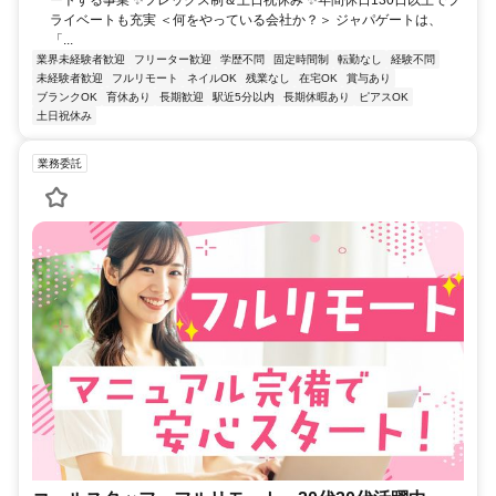
ートする事業 ✨フレックス制＆土日祝休み ✨年間休日130日以上でプ
ライベートも充実 ＜何をやっている会社か？＞ ジャパゲートは、
「...
業界未経験者歓迎
フリーター歓迎
学歴不問
固定時間制
転勤なし
経験不問
未経験者歓迎
フルリモート
ネイルOK
残業なし
在宅OK
賞与あり
ブランクOK
育休あり
長期歓迎
駅近5分以内
長期休暇あり
ピアスOK
土日祝休み
業務委託