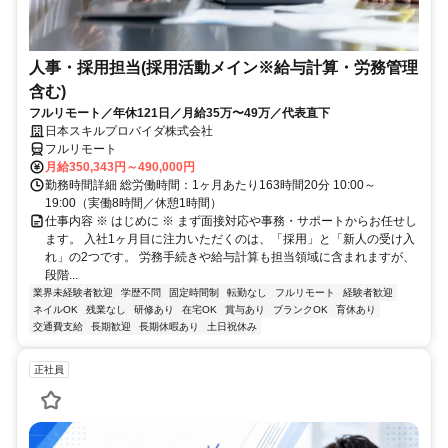
人事・採用担当(採用活動メイン※給与計算・労務管理
含む)
フルリモート／年休121日／月給35万〜49万／代表直下
日本スキルプロバイダ株式会社
フルリモート
月給350,343円～490,000円
勤務時間詳細 総労働時間：1ヶ月あたり163時間20分 10:00～
19:00（実働8時間／休憩1時間）
仕事内容 ※ はじめに ※ まず面接対応や事務・サポートからお任せし
ます。 入社1ヶ月目に注力いただくのは、「採用」と「新人の受け入
れ」の2つです。 労務手続きや給与計算も担当領域に含まれますが、
段階...
業界未経験者歓迎
学歴不問
固定時間制
転勤なし
フルリモート
経験者歓迎
ネイルOK
残業なし
研修あり
在宅OK
賞与あり
ブランクOK
育休あり
交通費支給
長期歓迎
長期休暇あり
土日祝休み
正社員