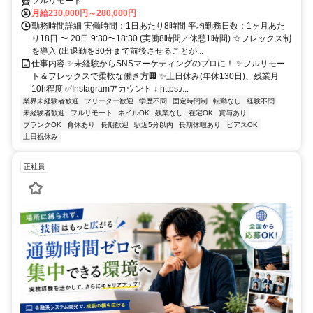
フルリモート
月給230,000円～280,000円
勤務時間詳細 実働時間：1日あたり8時間 平均勤務日数：1ヶ月あた
り18日 〜 20日 9:30〜18:30 (実働8時間／休憩1時間) ☆フレックス制
を導入 (出退勤を30分まで前後させることが...
仕事内容 ✨未経験からSNSマーケティングのプロに！ ✨フルリモー
ト＆フレックスで柔軟な働き方🏢 ✨土日休み(年休130日)、残業月
10h程度 ✅Instagramアカウント ↓ https:/...
業界未経験者歓迎
フリーター歓迎
学歴不問
固定時間制
転勤なし
経験不問
未経験者歓迎
フルリモート
ネイルOK
残業なし
在宅OK
賞与あり
ブランクOK
育休あり
長期歓迎
駅近5分以内
長期休暇あり
ピアスOK
土日祝休み
正社員