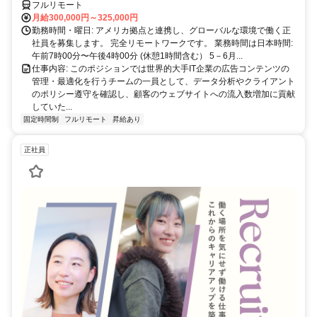
フルリモート
月給300,000円～325,000円
勤務時間・曜日: アメリカ拠点と連携し、グローバルな環境で働く正
社員を募集します。 完全リモートワークです。 業務時間は日本時間:
午前7時00分〜午後4時00分 (休憩1時間含む） 5－6月...
仕事内容: このポジションでは世界的大手IT企業の広告コンテンツの
管理・最適化を行うチームの一員として、データ分析やクライアント
のポリシー遵守を確認し、顧客のウェブサイトへの流入数増加に貢献
していた...
固定時間制
フルリモート
昇給あり
正社員