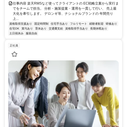
仕事内容 楽天RMSなど使ってクライアントの EC戦略立案から実行ま
でをチームで担当。 分析・施策提案・運用を一貫して行い、 売上最
大化を牽引します。 デロンギ等、ナショナルブランドの 年間売り
上...
資格取得支援あり
固定時間制
住宅手当あり
フルリモート
経験者歓迎
研修あり
在宅OK
賞与あり
育休あり
交通費支給
資格取得手当あり
長期休暇あり
土日祝休み
服装自由
正社員