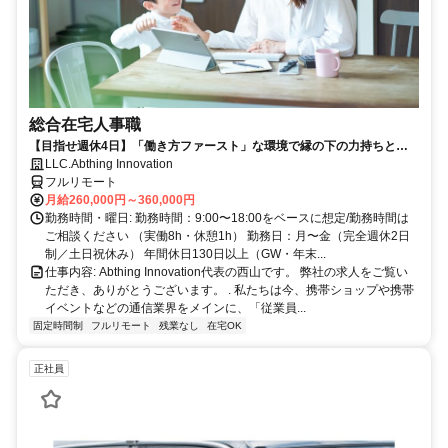
総合在宅人事職
【目指せ週休4日】「働き方ファースト」な環境で縁の下の力持ちとし
て活躍する人事ポジション｜20代30代活躍中
LLC.Abthing Innovation
フルリモート
月給260,000円～360,000円
勤務時間・曜日: 勤務時間：9:00〜18:00をベースに想定/勤務時間は
ご相談ください （実働8h・休憩1h） 勤務日：月〜金（完全週休2日
制／土日祝休み） 年間休日130日以上（GW・年末...
仕事内容: Abthing Innovation代表の西山です。 弊社の求人をご覧い
ただき、ありがとうございます。 . 私たちは今、携帯ショップや携帯
イベントなどの通信業界をメインに、「従業員...
固定時間制
フルリモート
残業なし
在宅OK
正社員