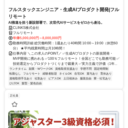
フルスタックエンジニア・生成AIプロダクト開発|フル
リモート
AI推進を担う新設部署で、次世代AIサービスをゼロから創る。
CLINKS株式会社
フルリモート
年俸5,000,000円～8,000,000円
勤務時間詳細 総労働時間：1週あたり40時間 10:00～19:00（休憩60
分） ★平均残業時間は月10時間！
仕事内容 ＼この求人のPOINT／ ✅生成AIプロダクトの新規開発・
MVP開発に携われる ✅100％フルリモート！全国どこでも勤務可能 ✅
技術選定からプロダクトづくりまで裁量大 ✅実力主義で評価（1年...
ランチタイム
副業・WワークOK
資格取得支援あり
学歴不問
固定時間制
転勤なし
フルリモート
経験者歓迎
ネイルOK
在宅OK
賞与あり
育休あり
資格取得手当あり
社割あり
ピアスOK
土日祝休み
服装自由
寮・社宅あり
ひげOK
髪型・髪色自由
正社員