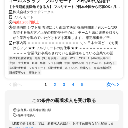
コールスタッフ フルリモート 20代30代活躍中
【中長期前提稼働できる方】 フルリモートで日本全国から応募OK♪ 月稼
働80時間で安定収入！
株式会社クラウドワークス
フルリモート
時給1,900円以上
勤務時間 シフト制 希望により面談で決定 稼働時間帯／9:00～17:00
希望する働き方／上記の時間帯を中心に、チームと密に連携を取りな
がら業務を進めていただける方を募集します。 想定稼働量／平...
仕事内容 ＝＝＝＝＝＝＝＝＝＝＝＝＝＝＝ ＼＼ 日本全国どこでも働
ける ／／ ★★ フルリモートのお仕事 ★★ ＝＝＝＝＝＝＝＝＝＝＝
＝＝＝＝ 営業代行事業をされている企業様をしている企業での営...
業界未経験者歓迎
短期（3ヵ月以内）
副業・WワークOK
1日4時間以内OK
主婦・主夫歓迎
短期
早朝
シフト自由
午後
学歴不問
平日のみOK
転勤なし
未経験者歓迎
フルリモート
経験者歓迎
ネイルOK
残業なし
有資格者歓迎
職種変更なし
研修あり
前へ
次へ
1
2
3
4
5
この条件の新着求人を受け取る
奈良県 / 橿原神宮西口駅
長期休暇あり
「LINEで受け取る」では、新着求人のほか、おすすめ情報なども配信しま