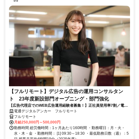
【フルリモート】デジタル広告の運用コンサルタン
ト 23年度新設部門オープニング・部門強化
【広告代理店でのWEB広告運用経験者募集！】正社員登用率7割／電通
G／全国×完全在宅／年休126日・土日祝休み／残業月平均4時間19分
電通デジタルアンカー フルリモート
フルリモート
月給250,000円～500,000円
勤務時間 総労働時間：1ヶ月あたり160時間 ・勤務曜日：月・火・
水・木・金 ・勤務時間： [1] 09:30～18:30 ・最低勤務日数（週）：5