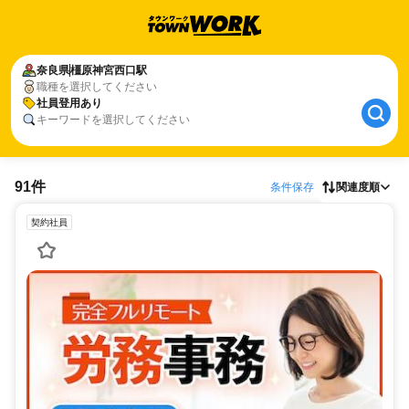
奈良県
橿原神宮西口駅
職種を選択してください
社員登用あり
キーワードを選択してください
91件
条件保存
関連度順
契約社員