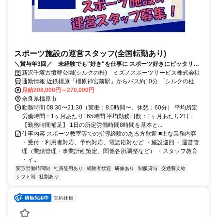
スポーツ施設の運営スタッフ(全国転勤あり)
＼賞与年3回／ 未経験でも"好き"を仕事に スポーツ好きにピッタリで
す 【全国転勤あり】
新沢千塚古墳群公園(シルクの杜) ミズノスポーツサービス株式会社
通勤情報 近鉄橿原「橿原神宮前駅」からバス約10分 「シルクの杜」
下車すぐ
月給208,000円～270,000円
奈良県橿原市
勤務時間 08:30〜21:30（実働：8.0時間〜、休憩：60分） 平均所定
労働時間：1ヶ月あたり165時間 平均勤務日数：1ヶ月あたり21日
【勤務時間補足】 1日の所定労働時間8時間を基本と...
仕事内容 スポーツ教室等での指導経験のある方歓迎 ■主な業務内容
・受付：利用者対応、予約対応、電話応対など ・施設巡回 ・運営管
理（業績管理・事業計画策定、関係各所調整など） ・スタッフ教育
・イ...
変形労働時間制
社員登用あり
経験者歓迎
研修あり
制服貸与
交通費支給
シフト制
社割あり
契約社員