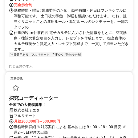
完全歩合制
勤務時間・曜日: 業務委託のため、勤務時間・休日はフレキシブルに
調整可能です。 土日祝の稼働・休暇も相談いただけます。 なお、担
当クリニックごとの運用ルール・算定ルールのレクチャーを、一部ス
タッフの...
仕事内容: ■ 仕事内容 電子カルテに入力された情報をもとに、訪問診
療・往診の算定項目を入力し、レセプトを作成します。 担当案件の
カルテ確認から算定入力・レセプト完成まで、一貫して担当いただき
ます...
社員登用あり
フルリモート
在宅OK
完全歩合制
同じ企業の求人
業務委託
探究コーディネーター
全国での大規模募集！
株式会社ミエタ
フルリモート
月給200,000円～500,000円
勤務時間詳細 ※対応案件による 基本的には 9：00～18：00 目安 ※
週2～5日程度の出勤
仕事内容 【日本の教育を、一緒に前進させませんか？】 「もっと良