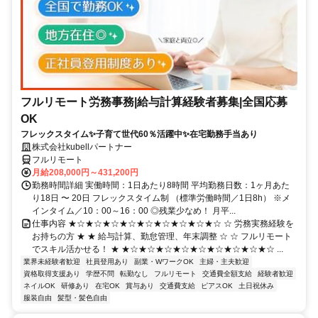
フルリモート労務事務|給与計算経験者募集|全国応募
OK
フレックスタイム✨子育て世代60％活躍中✨在宅勤務手当あり
株式会社kubellパートナー
フルリモート
月給208,000円～431,200円
勤務時間詳細 実働時間：1日あたり8時間 平均勤務日数：1ヶ月あた
り18日 〜 20日 フレックスタイム制 （標準労働時間／1日8h） ※メ
インタイム／10：00～16：00 ◎残業少なめ！ 月平...
仕事内容 ★☆★☆★☆★☆★☆★☆★☆★☆★☆ ☆ 労務実務経験を
お持ちの方 ★ ★ 給与計算、勤怠管理、年末調整 ☆ ☆ フルリモート
でスキル活かせる！ ★ ★☆★☆★☆★☆★☆★☆★☆★☆★☆ ...
業界未経験者歓迎
社員登用あり
副業・WワークOK
主婦・主夫歓迎
資格取得支援あり
学歴不問
転勤なし
フルリモート
交通費全額支給
経験者歓迎
ネイルOK
研修あり
在宅OK
賞与あり
交通費支給
ピアスOK
土日祝休み
服装自由
髪型・髪色自由