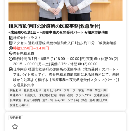
橿原市畝傍町の診療所の医療事務(救急受付)
<未経験OK/週1回～>医療事務の夜間受付パート★橿原市畝傍町
株式会社ソラスト
アクセス 近鉄橿原線 畝傍御陵前出入口1徒歩約11分 「畝傍御陵前
駅」徒歩1分／車通勤可
時給1,150円～1,438円
奈良県橿原市
勤務時間 週1日～週5日 (1) 18:00 ～ 00:00 [日] 実働 6h / 休憩 0h (2)
20:15 ～ 00:00 [月～土] 実働 3.75h / 休憩 0h (3) 00:00 ...
仕事内容 橿原市畝傍町の診療所の医療事務（救急受付）のパート・
アルバイト求人です。 奈良県橿原市畝傍町にある診療所にて、未経
験から効率よく稼げる【医療事務の夜間救急受付スタッフ(パート)】
を増員募集中...
制服あり
社員登用あり
週1日からOK
フリーター歓迎
早朝
学歴不問
車通勤OK
転勤なし
未経験者歓迎
午前
夜間
ブランクOK
交通費支給
長期歓迎
駅近5分以内
週2・3日からOK
シフト制
深夜
週4日以上OK
友達と応募OK
契約社員