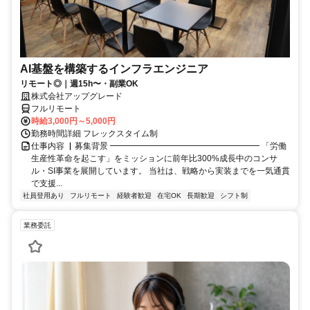
AI基盤を構築するインフラエンジニア
リモート◎｜週15h〜・副業OK
株式会社アップグレード
フルリモート
時給3,000円～5,000円
勤務時間詳細 フレックスタイム制
仕事内容 ▏募集背景 ━━━━━━━━━━━━━━━━━━ 「労働
生産性革命を起こす」をミッションに前年比300%成長中のコンサ
ル・SI事業を展開しています。 当社は、戦略から実装までを一気通貫
で支援...
社員登用あり
フルリモート
経験者歓迎
在宅OK
長期歓迎
シフト制
業務委託