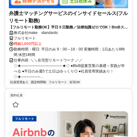
弁護士マッチングサービスのインサイドセールス(フル
リモート勤務)
【フルリモート勤務OK】平日５日勤務／法律知識ゼロでOK！BtoBスキ
ルが身につく営業職
株式会社make standards
フルリモート
時給1,600円以上
勤務時間・曜日: 平日のみ 9：00～18：00 実働時間：1日あたり8時
間 休憩1時間
仕事内容: ＼＼在宅型リモートワーク ／／
◇★───────────────★◇ ●BtoB提案営業の基礎～実践が学
べる ●平日のみ週5で土日はゆっくり◎ ●社員登用実績あり！
◇★───────...
社員登用あり
固定時間制
フルリモート
在宅OK
契約社員