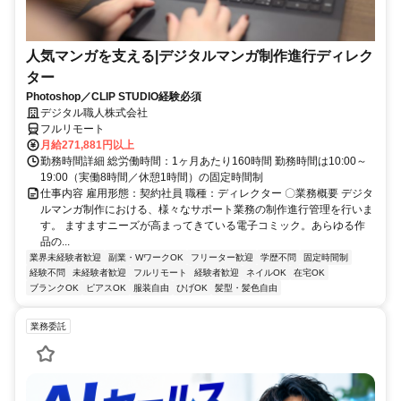
人気マンガを支える|デジタルマンガ制作進行ディレク
ター
Photoshop／CLIP STUDIO経験必須
デジタル職人株式会社
フルリモート
月給271,881円以上
勤務時間詳細 総労働時間：1ヶ月あたり160時間 勤務時間は10:00～
19:00（実働8時間／休憩1時間）の固定時間制
仕事内容 雇用形態：契約社員 職種：ディレクター 〇業務概要 デジタ
ルマンガ制作における、様々なサポート業務の制作進行管理を行いま
す。 ますますニーズが高まってきている電子コミック。あらゆる作
品の...
業界未経験者歓迎
副業・WワークOK
フリーター歓迎
学歴不問
固定時間制
経験不問
未経験者歓迎
フルリモート
経験者歓迎
ネイルOK
在宅OK
ブランクOK
ピアスOK
服装自由
ひげOK
髪型・髪色自由
業務委託