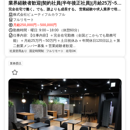
業界経験者歓迎|契約社員(半年後正社員)|月給25万~50
完全在宅で働く。でも、誰よりも成長する。 営業経験や求人業界で培っ
万円
た経験を、「企業の採用を変える仕事」に活かしませんか？私たちは全
株式会社ビューティフルカラフル
国3,000社以上の採用支援を行う採用改善会社です。営業・Indeed・
フルリモート
AI・Webマーケティング・分析・マネジメントまで幅広く学びながら、
月給250,000円～500,000円
企業の採用成功を支えるコンサルタントへ。将来はリーダー・マネージ
勤務時間・曜日: 9:00～18:00 （休憩60分）
ャー・新規事業責任者など、会社を支える中核人材として活躍できま
仕事内容: 【仕事内容】 ⭐ 完全在宅勤務（全国どこからでも勤務可
す。
能） ⭐ 月給25万円～50万円 ⭐ 土日祝休み ⭐ 年間休日120日以上 ⭐ 第
二創業メンバー募集 ⭐ 営業経験者歓迎...
社員登用あり
固定時間制
フルリモート
在宅OK
業務委託