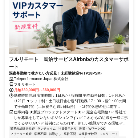
フルリモート 民泊サービスAirbnbのカスタマーサポ
ート
深夜帯勤務で稼ぎたい方必見！未経験歓迎✨(TP18PSM)
Teleperformance Japan株式会社
フルリモート
月給330,000円～360,000円
勤務時間詳細 実働時間：1日あたり8時間 平均勤務日数：1ヶ月あた
り21日 ▼シフト制：土日祝日含む週5日勤務 17：00～翌9：00の間
で実働8時間（土日祝含む週5日勤務） ・1時間休憩の他に前半...
仕事内容 ★新規プロジェクトスタート★ ✅ 完全在宅勤務♪ ✅ 弊社で
しか募集をしていないポジションです♪ ✅ これからの組織を一緒に形
づくるやりがい ✅ 前例にとらわれず、新しい挑戦ができる環境 ✅...
業界未経験者歓迎
ランチタイム
社員登用あり
副業・WワークOK
フリーター歓迎
学歴不問
転勤なし
経験不問
未経験者歓迎
フルリモート