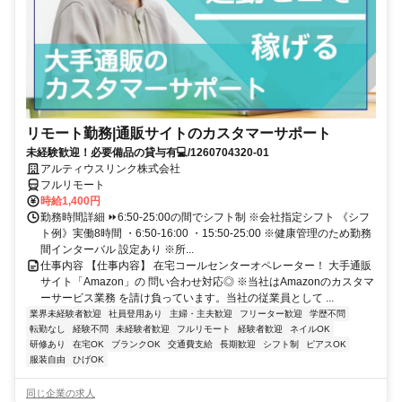
リモート勤務|通販サイトのカスタマーサポート
未経験歓迎！必要備品の貸与有💻/1260704320-01
アルティウスリンク株式会社
フルリモート
時給1,400円
勤務時間詳細 ⏩6:50-25:00の間でシフト制 ※会社指定シフト 《シフ
ト例》実働8時間 ・6:50-16:00 ・15:50-25:00 ※健康管理のため勤務
間インターバル 設定あり ※所...
仕事内容 【仕事内容】 在宅コールセンターオペレーター！ 大手通販
サイト「Amazon」の 問い合わせ対応◎ ※当社はAmazonのカスタマ
ーサービス業務 を請け負っています。当社の従業員として ...
業界未経験者歓迎
社員登用あり
主婦・主夫歓迎
フリーター歓迎
学歴不問
転勤なし
経験不問
未経験者歓迎
フルリモート
経験者歓迎
ネイルOK
研修あり
在宅OK
ブランクOK
交通費支給
長期歓迎
シフト制
ピアスOK
服装自由
ひげOK
同じ企業の求人