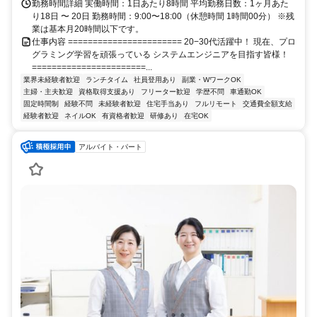
勤務時間詳細 実働時間：1日あたり8時間 平均勤務日数：1ヶ月あた
り18日 〜 20日 勤務時間：9:00〜18:00（休憩時間 1時間00分） ※残
業は基本月20時間以下です。
仕事内容 ======================= 20−30代活躍中！ 現在、プロ
グラミング学習を頑張っている システムエンジニアを目指す皆様！
=======================...
業界未経験者歓迎
ランチタイム
社員登用あり
副業・WワークOK
主婦・主夫歓迎
資格取得支援あり
フリーター歓迎
学歴不問
車通勤OK
固定時間制
経験不問
未経験者歓迎
住宅手当あり
フルリモート
交通費全額支給
経験者歓迎
ネイルOK
有資格者歓迎
研修あり
在宅OK
アルバイト・パート