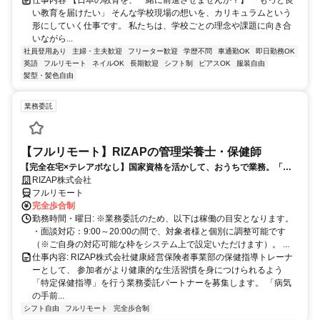
い教育を届けたい」 そんな学校現場の想いを、カリキュラムという
形にしていく仕事です。 私たちは、学校ごとの理念や課題に向き合
いながら...
社員登用あり
主婦・主夫歓迎
フリーター歓迎
学歴不問
車通勤OK
即日勤務OK
英語
フルリモート
ネイルOK
長期歓迎
シフト制
ピアスOK
服装自由
髪型・髪色自由
業務委託
【フルリモート】RIZAPの管理栄養士・保健師
【完全在宅×テレアポなし】国家資格を活かして、おうちで業務。「も
う一つの安心」を。主婦・Wワーカー活躍中！「平日の日中だけ」「夕
RIZAP株式会社
方以降の数時間だけ」など、生活リズムに合わせた時間調整が可能で
フルリモート
す。1件ごとの成果報酬型だから、頑張った分だけ手応えのある収入
完全歩合制
に。充実のサポート体制で、安心の在宅ワークを始めませんか？
勤務時間・曜日: ※業務委託のため、以下は稼働の目安となります。
・面談対応：9:00～20:00の間で、対象者様と個別に調整可能です
（※ご自身の対応可能な枠をシステム上で設定いただけます）。 ...
仕事内容: RIZAP株式会社健康経営保険者事業部の保健指導トレーナ
ーとして、 参加者がより健康的な生活習慣を身につけられるよう
「特定保健指導」を行う業務委託パートナーを募集します。 「病気
の手前...
シフト自由
フルリモート
完全歩合制