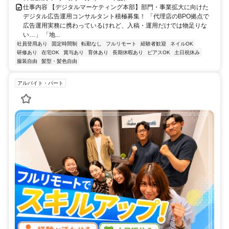
仕事内容 【デジタルマーケティング本部】部門・事業拡大に向けた
デジタル広告運用コンサルタント積極募集！ 「代理店のBPO拠点で
広告運用実務に携わっているけれど、入稿・運用だけでは物足りな
い…」 「地...
社員登用あり
固定時間制
転勤なし
フルリモート
経験者歓迎
ネイルOK
研修あり
在宅OK
賞与あり
育休あり
長期休暇あり
ピアスOK
土日祝休み
服装自由
髪型・髪色自由
アルバイト・パート