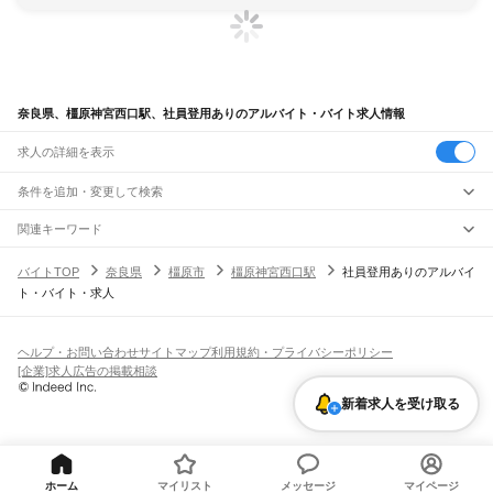
奈良県、橿原神宮西口駅、社員登用ありのアルバイト・バイト求人情報
求人の詳細を表示
条件を追加・変更して検索
市区町村を追加・変更
関連キーワード
完全在宅ワーク 全国
シール貼り 在宅
現在地周辺
ガチャガチャ
犬カフェ
奈良県
駅を追加・変更
バイトTOP
奈良県
橿原市
橿原神宮西口駅
社員登用ありのアルバイ
奈良県
すべて
ト・バイト・求人
奈良市
大和高田市
大和郡山市
天理市
橿原市
桜井市
五條市
御所市
生駒市
香芝市
職種を追加・変更
大和路線
葛城市
宇陀市
山辺郡
生駒郡
磯城郡
宇陀郡
高市郡
北葛城郡
吉野郡
平城山駅
奈良駅
郡山駅
大和小泉駅
法隆寺駅
王寺駅
三郷駅
飲食・フードサービス
特徴を追加・変更
飲食・フードサービス
すべて
ヘルプ・お問い合わせ
サイトマップ
利用規約・プライバシーポリシー
奈良線
ホールスタッフ
キッチンスタッフ
皿洗い・洗い場
精肉・鮮魚加工
給食調理
人気
[企業]求人広告の掲載相談
平城山駅
奈良駅
雇用形態を追加・変更
パン屋（ベーカリー）
フードカウンター販売員
バー（BAR）・バーテンダー
日払いOK
高校生歓迎
学生歓迎
深夜の仕事
髪型・髪色自由
ひげOK
ネイルOK
新着求人を受け取る
飲食店補助（開店・閉店準備）
飲食店（店長・マネージャー）
JR和歌山線
ピアスOK
アルバイト・パート
履歴書不要
オープニングスタッフ
留学生・外国人活躍中
都道府県を変更
営業・販売
王寺駅
畠田駅
志都美駅
香芝駅
ＪＲ五位堂駅
高田駅
大和新庄駅
御所駅
玉手駅
掖上駅
勤務期間
正社員
吉野口駅
北宇智駅
五条駅
大和二見駅
営業・販売
すべて
短期
契約社員
単発・1日OK
長期
期間限定（春夏冬休み等）
営業
テレフォンアポインター（テレアポ）
ルートセールス
コンビニ
シフト
派遣社員
万葉まほろば線
フードカウンター販売員
アパレル
家電量販店・携帯販売（携帯ショップ）
土日祝のみOK
業務委託
平日のみOK
週1日からOK
週2・3日からOK
週4日以上OK
ホーム
マイリスト
メッセージ
マイページ
奈良駅
京終駅
帯解駅
櫟本駅
天理駅
長柄駅
柳本駅
巻向駅
三輪駅
桜井駅
香久山駅