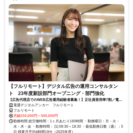
【フルリモート】デジタル広告の運用コンサルタン
ト 23年度新設部門オープニング・部門強化
【広告代理店でのWEB広告運用経験者募集！】正社員登用率7割／電通
G／全国×完全在宅／年休126日・土日祝休み／残業月平均4時間19分
電通デジタルアンカー フルリモート
フルリモート
月給250,000円～500,000円
勤務時間 総労働時間：1ヶ月あたり160時間 ・勤務曜日：月・火・
水・木・金 ・勤務時間： [1] 09:30～18:30 ・最低勤務日数（週）：5
日 残業月平均4時間19分（2025年度）