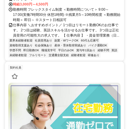
時給3,000円～4,500円
勤務時間 フレックスタイム制度 ＜勤務時間について＞ 9:00～
17:00(実働7時間00分 休憩1時間) ※残業月5～10時間程度 ＜勤務開始
時期＞ 即日～ ※スタート日相談可
仕事内容 ＼おすすめポイント／ 1つ目はリモート勤務OKのお仕事で
す。 2つ目は経験、英語スキルを活かせるお仕事です。 3つ目は正社
員登用の可能性大の求人です。 【 仕事内容 】 ・資金管理業務（日...
業界未経験者歓迎
社員登用あり
副業・WワークOK
60代も応募可
資格取得支援あり
社会保険あり
産休・育休取得実績あり
バイク通勤OK
学歴不問
即日勤務OK
職場見学可
平日のみOK
賞与年1回あり
経験不問
英語
未経験者歓迎
フルリモート
交通費全額支給
経験者歓迎
研修あり
契約社員