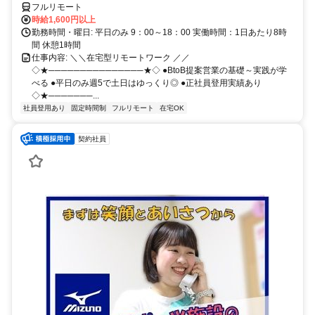
フルリモート
時給1,600円以上
勤務時間・曜日: 平日のみ 9：00～18：00 実働時間：1日あたり8時
間 休憩1時間
仕事内容: ＼＼在宅型リモートワーク ／／
◇★───────────────★◇ ●BtoB提案営業の基礎～実践が学
べる ●平日のみ週5で土日はゆっくり◎ ●正社員登用実績あり
◇★───────...
社員登用あり
固定時間制
フルリモート
在宅OK
契約社員