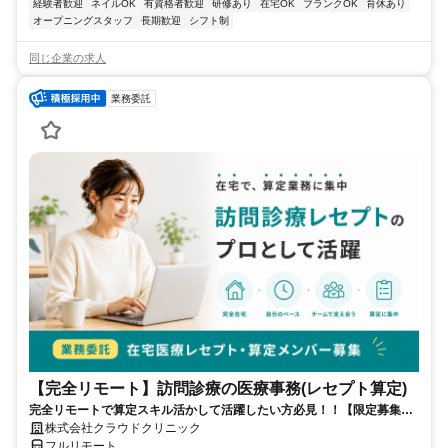
経験者歓迎
ネイルOK
有資格者歓迎
研修あり
在宅OK
ブランクOK
育休あり
オープニングスタッフ
長期歓迎
シフト制
同じ企業の求人
業務委託
【完全リモート】訪問診療の医療事務(レセプト算定)
完全リモートで算定スキル活かして活躍したい方必見！！【限定募集】
完全リモート｜在宅医療レセプト算定（成果報酬型／業務委託）
株式会社クラウドクリニック
フルリモート