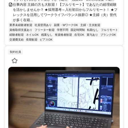
仕事内容 主婦の方も大歓迎！【フルリモート】であなたの経理経験
を活かしませんか？ ★採用選考～入社初日からフルリモート！ ★フ
レックスを活用してワークライフバランス抜群◎ ★主婦（夫）世代
が多く在籍...
業界未経験者歓迎
社員登用あり
副業・WワークOK
主婦・主夫歓迎
資格取得支援あり
フリーター歓迎
学歴不問
固定時間制
転勤なし
フルリモート
経験者歓迎
ネイルOK
残業なし
有資格者歓迎
在宅OK
賞与あり
ブランクOK
交通費支給
長期歓迎
ピアスOK
契約社員