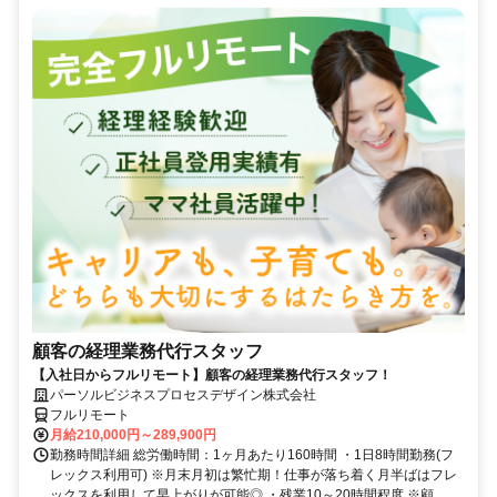
顧客の経理業務代行スタッフ
【入社日からフルリモート】顧客の経理業務代行スタッフ！
パーソルビジネスプロセスデザイン株式会社
フルリモート
月給210,000円～289,900円
勤務時間詳細 総労働時間：1ヶ月あたり160時間 ・1日8時間勤務(フ
レックス利用可) ※月末月初は繁忙期！仕事が落ち着く月半ばはフレ
ックスを利用して早上がりが可能◎ ・残業10～20時間程度 ※顧...