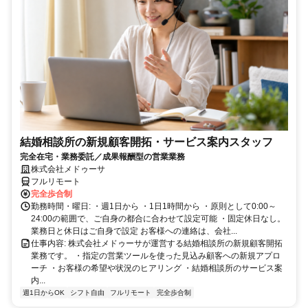
結婚相談所の新規顧客開拓・サービス案内スタッフ
完全在宅・業務委託／成果報酬型の営業業務
株式会社メドゥーサ
フルリモート
完全歩合制
勤務時間・曜日: ・週1日から ・1日1時間から ・原則として0:00～
24:00の範囲で、ご自身の都合に合わせて設定可能 ・固定休日なし。
業務日と休日はご自身で設定 お客様への連絡は、会社...
仕事内容: 株式会社メドゥーサが運営する結婚相談所の新規顧客開拓
業務です。 ・指定の営業ツールを使った見込み顧客への新規アプロ
ーチ ・お客様の希望や状況のヒアリング ・結婚相談所のサービス案
内...
週1日からOK
シフト自由
フルリモート
完全歩合制