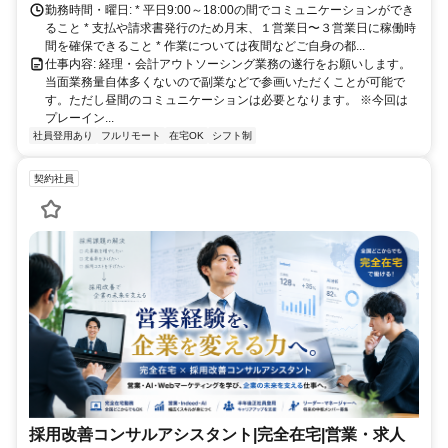
勤務時間・曜日: * 平日9:00～18:00の間でコミュニケーションができ
ること * 支払や請求書発行のため月末、１営業日〜３営業日に稼働時
間を確保できること * 作業については夜間などご自身の都...
仕事内容: 経理・会計アウトソーシング業務の遂行をお願いします。
当面業務量自体多くないので副業などで参画いただくことが可能で
す。ただし昼間のコミュニケーションは必要となります。 ※今回は
プレーイン...
社員登用あり
フルリモート
在宅OK
シフト制
契約社員
採用改善コンサルアシスタント|完全在宅|営業・求人