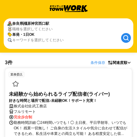
奈良県
橿原神宮西口駅
職種を選択してください
単発・1日OK
キーワードを選択してください
3件
条件保存
関連度順
業務委託
未経験から始められるライブ配信者(ライバー)
好きな時間と場所で配信♪未経験OK！サポート充実！
株式会社佐武工務店
フルリモート
完全歩合制
勤務時間詳細 ◯24時間いつでも！◯ 土日夜、平日早朝等、いつでも
OK！ 残業一切無し！ ご自身の生活スタイルや気分に合わせて配信が
できるため、私生活や本業との両立も可能！ ある程度安定した収...