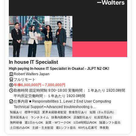
In house IT Specialist
High paying In-house IT Specialist in Osaka! - JLPT N2 OK!
Robert Walters Japan
フルリモート
年俸6,000,000円～7,000,000円
勤務時間 固定時間制 9:00~18:00 実働時間： １年あたり 1920.0時間
平均所定労働時間： １年あたり 1920.0時間
仕事内容 ■ Responsibilities 1. Level 2 End User Computing
Technical Support • Advanced troubleshooting o...
制服あり
標準中国語
業界未経験者歓迎
飲食割引あり
短期（3ヵ月以内）
育休延長あり
ランチタイム
扶養内勤務OK
店舗割引あり
社員登用あり
無料研修
週1日からOK
副業・WワークOK
1日4時間以内OK
隔週シフト提出
土日祝のみOK
主婦・主夫歓迎
週1シフト提出
60代も応募可
準夜勤