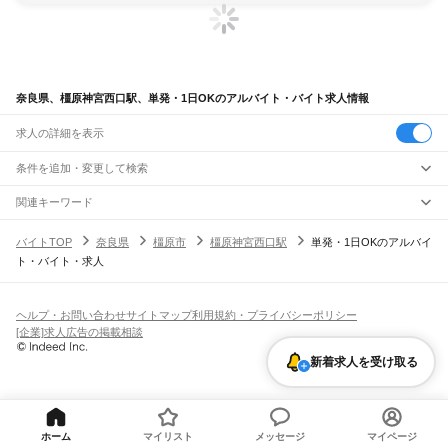
奈良県、橿原神宮西口駅、単発・1日OKのアルバイト・バイト求人情報
求人の詳細を表示
条件を追加・変更して検索
市区町村を追加・変更
関連キーワード
完全在宅ワーク 全国
シール貼り 在宅
現在地周辺
ガチャガチャ
犬カフェ
奈良県
駅を追加・変更
バイトTOP
奈良県
橿原市
橿原神宮西口駅
単発・1日OKのアルバイ
奈良県
すべて
ト・バイト・求人
奈良市
大和高田市
大和郡山市
天理市
橿原市
桜井市
五條市
御所市
生駒市
香芝市
職種を追加・変更
大和路線
葛城市
宇陀市
山辺郡
生駒郡
磯城郡
宇陀郡
高市郡
北葛城郡
吉野郡
平城山駅
奈良駅
郡山駅
大和小泉駅
法隆寺駅
王寺駅
三郷駅
飲食・フードサービス
特徴を追加・変更
飲食・フードサービス
すべて
ヘルプ・お問い合わせ
サイトマップ
利用規約・プライバシーポリシー
奈良線
ホールスタッフ
キッチンスタッフ
皿洗い・洗い場
精肉・鮮魚加工
給食調理
人気
[企業]求人広告の掲載相談
平城山駅
奈良駅
雇用形態を追加・変更
パン屋（ベーカリー）
フードカウンター販売員
バー（BAR）・バーテンダー
日払いOK
高校生歓迎
学生歓迎
深夜の仕事
髪型・髪色自由
ひげOK
ネイルOK
飲食店補助（開店・閉店準備）
飲食店（店長・マネージャー）
新着求人を受け取る
JR和歌山線
ピアスOK
アルバイト・パート
履歴書不要
オープニングスタッフ
留学生・外国人活躍中
都道府県を変更
営業・販売
王寺駅
畠田駅
志都美駅
香芝駅
ＪＲ五位堂駅
高田駅
大和新庄駅
御所駅
玉手駅
掖上駅
勤務期間
正社員
吉野口駅
北宇智駅
五条駅
大和二見駅
営業・販売
すべて
短期
契約社員
単発・1日OK
長期
期間限定（春夏冬休み等）
営業
テレフォンアポインター（テレアポ）
ルートセールス
コンビニ
シフト
派遣社員
万葉まほろば線
フードカウンター販売員
アパレル
家電量販店・携帯販売（携帯ショップ）
土日祝のみOK
業務委託
平日のみOK
週1日からOK
週2・3日からOK
週4日以上OK
ホーム
マイリスト
メッセージ
マイページ
奈良駅
京終駅
帯解駅
櫟本駅
天理駅
長柄駅
柳本駅
巻向駅
三輪駅
桜井駅
香久山駅
販売店（店長・マネージャー）
その他販売