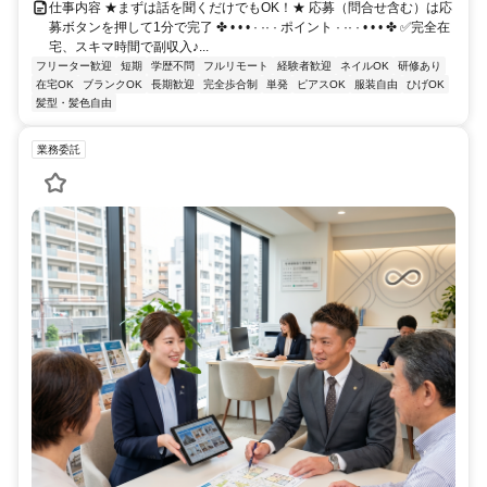
仕事内容 ★まずは話を聞くだけでもOK！★ 応募（問合せ含む）は応
募ボタンを押して1分で完了 ✤ • • • · ·· · ポイント · ·· · • • • ✤ ✅完全在
宅、スキマ時間で副収入♪...
フリーター歓迎
短期
学歴不問
フルリモート
経験者歓迎
ネイルOK
研修あり
在宅OK
ブランクOK
長期歓迎
完全歩合制
単発
ピアスOK
服装自由
ひげOK
髪型・髪色自由
業務委託