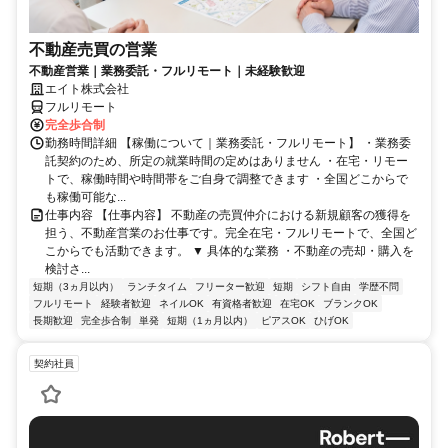
不動産売買の営業
不動産営業｜業務委託・フルリモート｜未経験歓迎
エイト株式会社
フルリモート
完全歩合制
勤務時間詳細 【稼働について｜業務委託・フルリモート】 ・業務委
託契約のため、所定の就業時間の定めはありません ・在宅・リモー
トで、稼働時間や時間帯をご自身で調整できます ・全国どこからで
も稼働可能な...
仕事内容 【仕事内容】 不動産の売買仲介における新規顧客の獲得を
担う、不動産営業のお仕事です。完全在宅・フルリモートで、全国ど
こからでも活動できます。 ▼ 具体的な業務 ・不動産の売却・購入を
検討さ...
短期（3ヵ月以内）
ランチタイム
フリーター歓迎
短期
シフト自由
学歴不問
フルリモート
経験者歓迎
ネイルOK
有資格者歓迎
在宅OK
ブランクOK
長期歓迎
完全歩合制
単発
短期（1ヵ月以内）
ピアスOK
ひげOK
契約社員