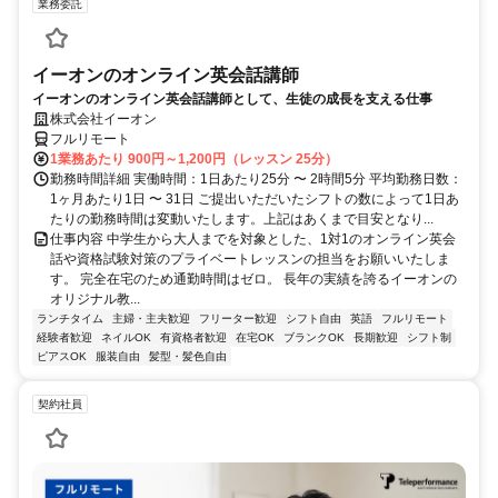
業務委託
イーオンのオンライン英会話講師
イーオンのオンライン英会話講師として、生徒の成長を支える仕事
株式会社イーオン
フルリモート
1業務あたり 900円～1,200円（レッスン 25分）
勤務時間詳細 実働時間：1日あたり25分 〜 2時間5分 平均勤務日数：
1ヶ月あたり1日 〜 31日 ご提出いただいたシフトの数によって1日あ
たりの勤務時間は変動いたします。上記はあくまで目安となり...
仕事内容 中学生から大人までを対象とした、1対1のオンライン英会
話や資格試験対策のプライベートレッスンの担当をお願いいたしま
す。 完全在宅のため通勤時間はゼロ。 長年の実績を誇るイーオンの
オリジナル教...
ランチタイム
主婦・主夫歓迎
フリーター歓迎
シフト自由
英語
フルリモート
経験者歓迎
ネイルOK
有資格者歓迎
在宅OK
ブランクOK
長期歓迎
シフト制
ピアスOK
服装自由
髪型・髪色自由
契約社員