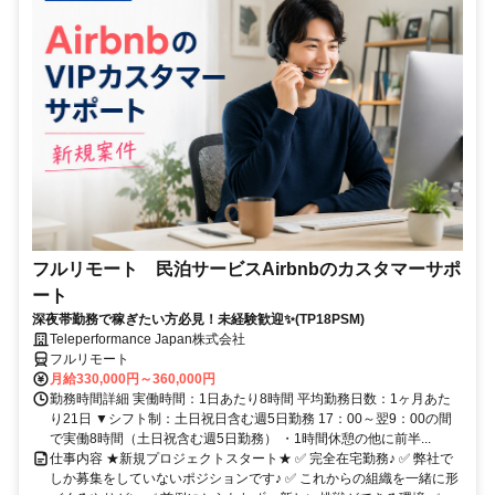
フルリモート 民泊サービスAirbnbのカスタマーサポ
ート
深夜帯勤務で稼ぎたい方必見！未経験歓迎✨(TP18PSM)
Teleperformance Japan株式会社
フルリモート
月給330,000円～360,000円
勤務時間詳細 実働時間：1日あたり8時間 平均勤務日数：1ヶ月あた
り21日 ▼シフト制：土日祝日含む週5日勤務 17：00～翌9：00の間
で実働8時間（土日祝含む週5日勤務） ・1時間休憩の他に前半...
仕事内容 ★新規プロジェクトスタート★ ✅ 完全在宅勤務♪ ✅ 弊社で
しか募集をしていないポジションです♪ ✅ これからの組織を一緒に形