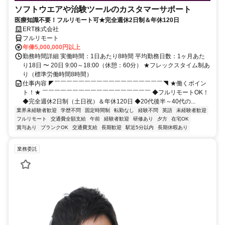
ソフトウエアや治験ツールのカスタマーサポート
医療知識不要！フルリモート可★完全週休2日制＆年休120日
ERT株式会社
フルリモート
年俸5,000,000円以上
勤務時間詳細 実働時間：1日あたり8時間 平均勤務日数：1ヶ月あた
り18日 〜 20日 9:00～18:00（休憩：60分） ★フレックスタイム制あ
り（標準労働時間8時間）
仕事内容 ◤￣￣￣￣￣￣￣￣￣￣￣￣￣￣￣￣￣￣◥ ★働くポイン
ト！★ ￣￣￣￣￣￣￣￣￣￣￣￣￣￣￣￣￣￣ ◆フルリモートOK！
◆完全週休2日制（土日祝）＆年休120日 ◆20代後半～40代の...
業界未経験者歓迎
学歴不問
固定時間制
転勤なし
経験不問
英語
未経験者歓迎
フルリモート
交通費全額支給
午前
経験者歓迎
研修あり
夕方
在宅OK
賞与あり
ブランクOK
交通費支給
長期歓迎
駅近5分以内
長期休暇あり
業務委託