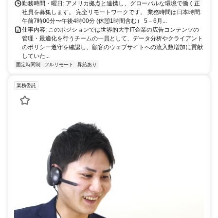
勤務時間・曜日: アメリカ拠点と連携し、グローバルな環境で働く正
社員を募集します。 完全リモートワークです。 業務時間は日本時間:
午前7時00分〜午後4時00分 (休憩1時間含む） 5－6月...
仕事内容: このポジションでは世界的大手IT企業の広告コンテンツの
管理・最適化を行うチームの一員として、データ分析やクライアント
のポリシー遵守を確認し、顧客のウェブサイトへの流入数増加に貢献
していた...
固定時間制
フルリモート
昇給あり
業務委託