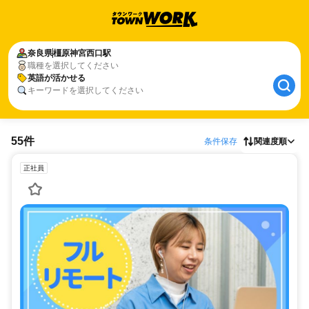
奈良県
橿原神宮西口駅
職種を選択してください
英語が活かせる
キーワードを選択してください
55件
条件保存
関連度順
正社員