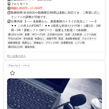
フルリモート
時給1,800円～17,200円
勤務時間 担当科目や勤務曜日/時間は柔軟に対応でき、ご希望に応じ
てシフトの調整が可能です。
仕事内容 【―― 未経験から、家庭教師のトライの先生に！ ――】
▼▼ この求人のPOINT！ ▼▼ □得意な科目だけでOK！ □週1日・1時
間～OK！柔軟シフト □Wワーク・副業も大歓迎！ □未経験...
週1日からOK
副業・WワークOK
土日祝のみOK
主婦・主夫歓迎
シフト自由
平日のみOK
学生歓迎
転勤なし
経験不問
英語
未経験者歓迎
フルリモート
経験者歓迎
残業なし
研修あり
ブランクOK
交通費支給
シフト制
週4日以上OK
服装自由
同じ企業の求人
アルバイト・パート