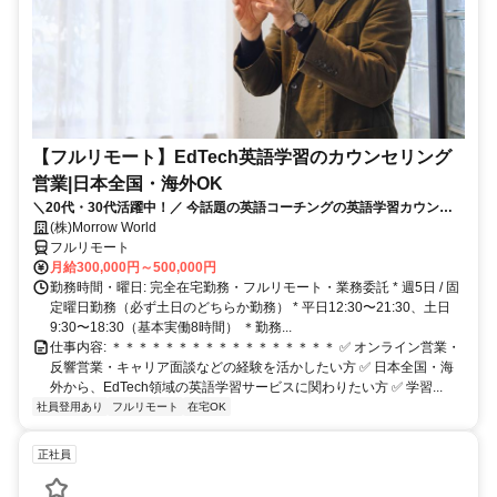
【フルリモート】EdTech英語学習のカウンセリング
営業|日本全国・海外OK
＼20代・30代活躍中！／ 今話題の英語コーチングの英語学習カウンセ
ラー✨ 全国・海外どこからでも応募・勤務可能◎
(株)Morrow World
フルリモート
月給300,000円～500,000円
勤務時間・曜日: 完全在宅勤務・フルリモート・業務委託 * 週5日 / 固
定曜日勤務（必ず土日のどちらか勤務） * 平日12:30〜21:30、土日
9:30〜18:30（基本実働8時間） ＊勤務...
仕事内容: ＊＊＊＊＊＊＊＊＊＊＊＊＊＊＊＊＊ ✅ オンライン営業・
反響営業・キャリア面談などの経験を活かしたい方 ✅ 日本全国・海
外から、EdTech領域の英語学習サービスに関わりたい方 ✅ 学習...
社員登用あり
フルリモート
在宅OK
正社員