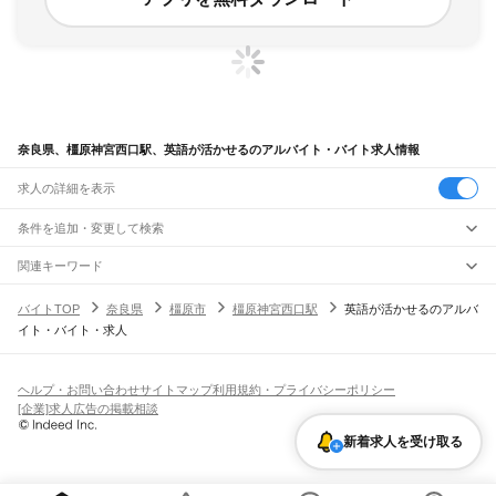
奈良県、橿原神宮西口駅、英語が活かせるのアルバイト・バイト求人情報
求人の詳細を表示
条件を追加・変更して検索
市区町村を追加・変更
関連キーワード
完全在宅ワーク 全国
シール貼り 在宅
現在地周辺
ガチャガチャ
犬カフェ
奈良県
駅を追加・変更
バイトTOP
奈良県
橿原市
橿原神宮西口駅
英語が活かせるのアルバ
奈良県
すべて
イト・バイト・求人
奈良市
大和高田市
大和郡山市
天理市
橿原市
桜井市
五條市
御所市
生駒市
香芝市
職種を追加・変更
大和路線
葛城市
宇陀市
山辺郡
生駒郡
磯城郡
宇陀郡
高市郡
北葛城郡
吉野郡
平城山駅
奈良駅
郡山駅
大和小泉駅
法隆寺駅
王寺駅
三郷駅
飲食・フードサービス
特徴を追加・変更
飲食・フードサービス
すべて
ヘルプ・お問い合わせ
サイトマップ
利用規約・プライバシーポリシー
奈良線
ホールスタッフ
キッチンスタッフ
皿洗い・洗い場
精肉・鮮魚加工
給食調理
人気
[企業]求人広告の掲載相談
平城山駅
奈良駅
雇用形態を追加・変更
パン屋（ベーカリー）
フードカウンター販売員
バー（BAR）・バーテンダー
日払いOK
高校生歓迎
学生歓迎
深夜の仕事
髪型・髪色自由
ひげOK
ネイルOK
新着求人を受け取る
飲食店補助（開店・閉店準備）
飲食店（店長・マネージャー）
JR和歌山線
ピアスOK
アルバイト・パート
履歴書不要
オープニングスタッフ
留学生・外国人活躍中
都道府県を変更
営業・販売
王寺駅
畠田駅
志都美駅
香芝駅
ＪＲ五位堂駅
高田駅
大和新庄駅
御所駅
玉手駅
掖上駅
勤務期間
正社員
吉野口駅
北宇智駅
五条駅
大和二見駅
営業・販売
すべて
短期
契約社員
単発・1日OK
長期
期間限定（春夏冬休み等）