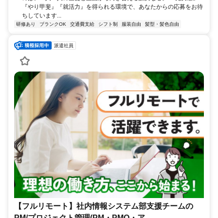
『やり甲斐』『就活力』を得られる環境で、あなたからの応募をお待
ちしています...
研修あり
ブランクOK
交通費支給
シフト制
服装自由
髪型・髪色自由
派遣社員
【フルリモート】社内情報システム部支援チームの
PM/プロジェクト管理(PM・PMO・ア