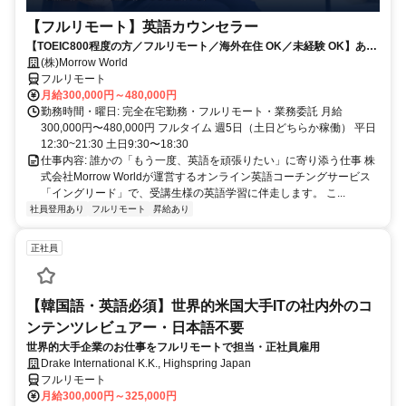
【フルリモート】英語カウンセラー
【TOEIC800程度の方／フルリモート／海外在住 OK／未経験 OK】あな
たが英語学習で経験した失敗も成功も。すべてが、受講生の人生を変え
(株)Morrow World
るお仕事です。
フルリモート
月給300,000円～480,000円
勤務時間・曜日: 完全在宅勤務・フルリモート・業務委託 月給
300,000円〜480,000円 フルタイム 週5日（土日どちらか稼働） 平日
12:30~21:30 土日9:30〜18:30
仕事内容: 誰かの「もう一度、英語を頑張りたい」に寄り添う仕事 株
式会社Morrow Worldが運営するオンライン英語コーチングサービス
「イングリード」で、受講生様の英語学習に伴走します。 こ...
社員登用あり
フルリモート
昇給あり
正社員
【韓国語・英語必須】世界的米国大手ITの社内外のコ
ンテンツレビュアー・日本語不要
世界的大手企業のお仕事をフルリモートで担当・正社員雇用
Drake International K.K., Highspring Japan
フルリモート
月給300,000円～325,000円