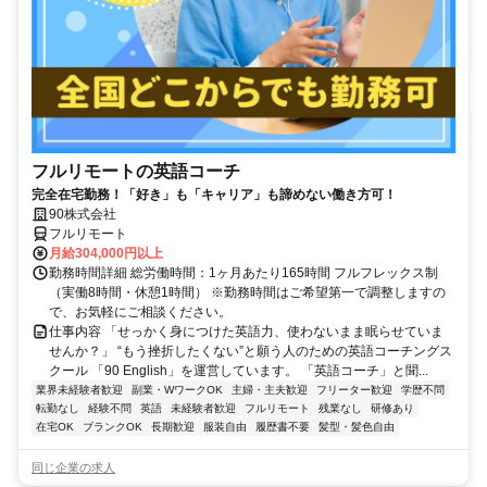
フルリモートの英語コーチ
完全在宅勤務！「好き」も「キャリア」も諦めない働き方可！
90株式会社
フルリモート
月給304,000円以上
勤務時間詳細 総労働時間：1ヶ月あたり165時間 フルフレックス制
（実働8時間・休憩1時間） ※勤務時間はご希望第一で調整しますの
で、お気軽にご相談ください。
仕事内容 「せっかく身につけた英語力、使わないまま眠らせていま
せんか？」 “もう挫折したくない”と願う人のための英語コーチングス
クール 「90 English」を運営しています。 「英語コーチ」と聞...
業界未経験者歓迎
副業・WワークOK
主婦・主夫歓迎
フリーター歓迎
学歴不問
転勤なし
経験不問
英語
未経験者歓迎
フルリモート
残業なし
研修あり
在宅OK
ブランクOK
長期歓迎
服装自由
履歴書不要
髪型・髪色自由
同じ企業の求人