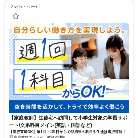
アルバイト・パート
【家庭教師】生徒宅へ訪問して小学生対象の学習サポ
ート/文系科目メイン(英語・国語など)
【直行直帰OK】週1回・1科目からで◎担当の科目や生徒は選択可能！
家庭教師のトライ 教師管理部