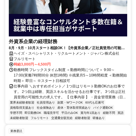
外資系企業の経理財務
8月・9月・10月スタート相談OK！【外資系企業／正社員登用の可能性
大／700万～800万／リモート勤務OK】経理財務
ヘイズ・スペシャリスト・リクルートメント・ジャパン株式会社
フルリモート
時給3,000円～4,500円
勤務時間 フレックスタイム制度 ＜勤務時間について＞ 9:00～
17:00(実働7時間00分 休憩1時間) ※残業月5～10時間程度 ＜勤務開始
時期＞ 即日～ ※スタート日相談可
仕事内容 ＼おすすめポイント／ 1つ目はリモート勤務OKのお仕事で
す。 2つ目は経験、英語スキルを活かせるお仕事です。 3つ目は正社
員登用の可能性大の求人です。 【 仕事内容 】 ・資金管理業務（日...
業界未経験者歓迎
社員登用あり
副業・WワークOK
60代も応募可
資格取得支援あり
社会保険あり
産休・育休取得実績あり
バイク通勤OK
学歴不問
即日勤務OK
職場見学可
平日のみOK
賞与年1回あり
経験不問
英語
未経験者歓迎
フルリモート
交通費全額支給
経験者歓迎
研修あり
業務委託