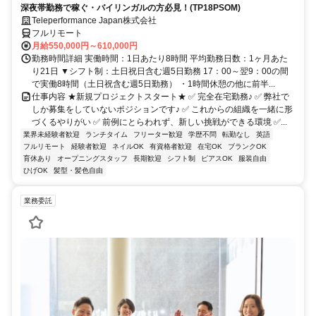
深夜帯勤務で稼ぐ・バイリンガルの方必見！(TP18PSOM)
Teleperformance Japan株式会社
フルリモート
月給550,000円～610,000円
勤務時間詳細 実働時間：1日あたり8時間 平均勤務日数：1ヶ月あた
り21日 ▼シフト制：土日祝日含む週5日勤務 17：00～翌9：00の間
で実働8時間（土日祝含む週5日勤務） ・1時間休憩の他に前半...
仕事内容 ★新規プロジェクトスタート★ ✅ 完全在宅勤務♪ ✅ 弊社で
しか募集をしていないポジションです♪ ✅ これからの組織を一緒に形
づくるやりがい ✅ 前例にとらわれず、新しい挑戦ができる環境 ✅...
業界未経験者歓迎
ランチタイム
フリーター歓迎
学歴不問
転勤なし
英語
フルリモート
経験者歓迎
ネイルOK
有資格者歓迎
在宅OK
ブランクOK
育休あり
オープニングスタッフ
長期歓迎
シフト制
ピアスOK
服装自由
ひげOK
髪型・髪色自由
業務委託