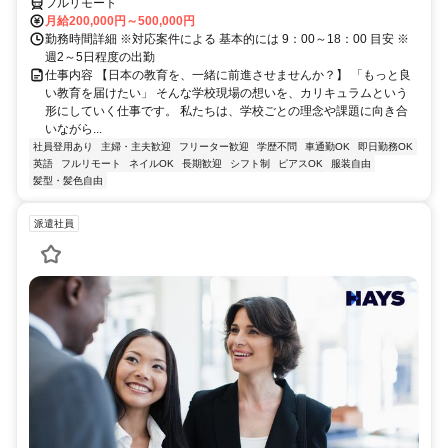
フルリモート
月給200,000円～500,000円
勤務時間詳細 ※対応案件による 基本的には 9：00～18：00 目安 ※
週2～5日程度の出勤
仕事内容 【日本の教育を、一緒に前進させませんか？】 「もっと良
い教育を届けたい」 そんな学校現場の想いを、カリキュラムという
形にしていく仕事です。 私たちは、学校ごとの理念や課題に向き合
いながら...
社員登用あり
主婦・主夫歓迎
フリーター歓迎
学歴不問
車通勤OK
即日勤務OK
英語
フルリモート
ネイルOK
長期歓迎
シフト制
ピアスOK
服装自由
髪型・髪色自由
派遣社員