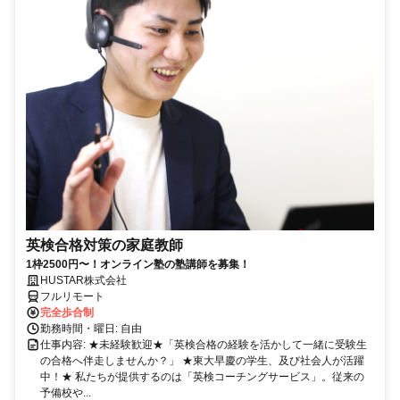
英検合格対策の家庭教師
1枠2500円〜！オンライン塾の塾講師を募集！
HUSTAR株式会社
フルリモート
完全歩合制
勤務時間・曜日: 自由
仕事内容: ★未経験歓迎★「英検合格の経験を活かして一緒に受験生
の合格へ伴走しませんか？」 ★東大早慶の学生、及び社会人が活躍
中！★ 私たちが提供するのは「英検コーチングサービス」。従来の
予備校や...