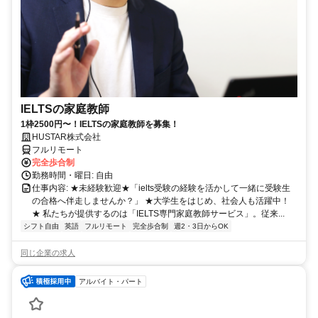
IELTSの家庭教師
1枠2500円〜！IELTSの家庭教師を募集！
HUSTAR株式会社
フルリモート
完全歩合制
勤務時間・曜日: 自由
仕事内容: ★未経験歓迎★「ielts受験の経験を活かして一緒に受験生
の合格へ伴走しませんか？」 ★大学生をはじめ、社会人も活躍中！
★ 私たちが提供するのは「IELTS専門家庭教師サービス」。従来...
シフト自由
英語
フルリモート
完全歩合制
週2・3日からOK
同じ企業の求人
アルバイト・パート