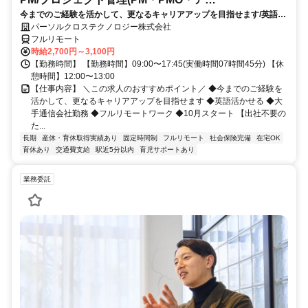
今までのご経験を活かして、更なるキャリアアップを目指せます/英語活
シ)_N260774362
かせる/大手通信会社勤務/フルリモートワーク/10月スタート
パーソルクロステクノロジー株式会社
フルリモート
時給2,700円～3,100円
【勤務時間】 【勤務時間】09:00〜17:45(実働時間07時間45分) 【休
憩時間】12:00〜13:00
【仕事内容】 ＼この求人のおすすめポイント／ ◆今までのご経験を
活かして、更なるキャリアアップを目指せます ◆英語活かせる ◆大
手通信会社勤務 ◆フルリモートワーク ◆10月スタート 【出社不要の
た...
長期
産休・育休取得実績あり
固定時間制
フルリモート
社会保険完備
在宅OK
育休あり
交通費支給
駅近5分以内
育児サポートあり
業務委託