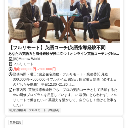
【フルリモート】英語コーチ|英語指導経験不問
あなたの英語力と海外経験が役に立つ！オンライン英語コーチングNo1
のイングリード
(株)Morrow World
フルリモート
月給300,000円～500,000円
勤務時間・曜日: 完全在宅勤務・フルリモート・業務委託 月給
300,000円〜500,000円 フルタイム 週5日 / 固定曜日勤務（必ず土日
のどちらか勤務） 平日12:30~21:30 土...
仕事内容: 英語指導未経験でも、プロの英語コーチとして活躍するた
めの研修プログラムを用意しています。 ✅ 場所にとらわれず、フル
リモートで働きたい ✅ 英語力を活かして、自分らしく働ける仕事を
したい...
社員登用あり
フルリモート
昇給あり
業務委託