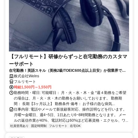
【フルリモート】研修からずっと在宅勤務のカスタマ
ーサポート
在宅勤務！英語スキル（英検2級/TOEIC600点以上目安）か宿業界での
就労経験のいずれか必須★週4〜OK◎
株式会社WeIns
フルリモート
時給1,500円～1,550円
勤務時間・曜日: 可能曜日： 月・火・水・木・金 *週４勤務をご希望
の場合は、月・火・水・木の勤務をお願いしております。 勤務期
間： 長期【3ヶ月以上】 勤務条件 備考： お子様の急な病気...
仕事内容: 電話やメールで新規顧客対応、操作説明などを行います。
月曜〜金曜日、週4~5日、1日あたり6~8時間勤務となります。 メー
ルの返信作業が40%、電話対応は60%ほど応募資格・エクセル、ワ...
社員登用あり
固定時間制
フルリモート
在宅OK