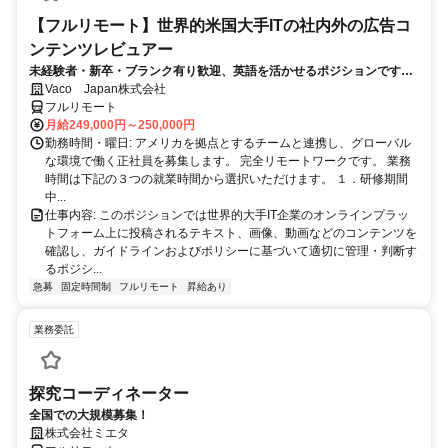
【フルリモート】世界的米国大手ITの社内外の広告コ
ンテンツレビュアー
未経験者・新卒・ブランク有り歓迎、英語を活かせるポジションです。
完全リモート
Vaco Japan株式会社
フルリモート
月給249,000円～250,000円
勤務時間・曜日: アメリカを拠点とするチームと連携し、グローバル
な環境で働く正社員を募集します。 完全リモートワークです。 業務
時間は下記の３つの就業時間から選択いただけます。 １．研修期間
中...
仕事内容: このポジションでは世界的大手IT企業のオンラインプラッ
トフォーム上に投稿されるテキスト、画像、動画などのコンテンツを
確認し、ガイドラインおよびポリシーに基づいて適切に管理・判断す
るポジシ...
急募
固定時間制
フルリモート
昇給あり
業務委託
探究コーディネーター
全国での大規模募集！
株式会社ミエタ