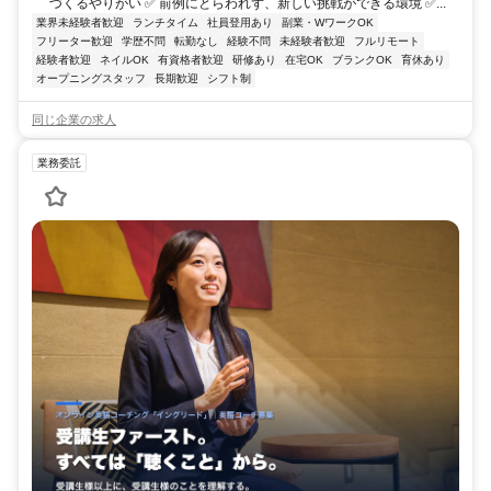
づくるやりがい ✅ 前例にとらわれず、新しい挑戦ができる環境 ✅...
業界未経験者歓迎
ランチタイム
社員登用あり
副業・WワークOK
フリーター歓迎
学歴不問
転勤なし
経験不問
未経験者歓迎
フルリモート
経験者歓迎
ネイルOK
有資格者歓迎
研修あり
在宅OK
ブランクOK
育休あり
オープニングスタッフ
長期歓迎
シフト制
同じ企業の求人
業務委託