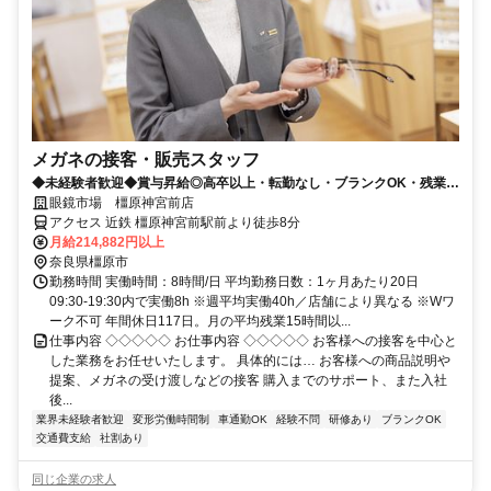
メガネの接客・販売スタッフ
◆未経験者歓迎◆賞与昇給◎高卒以上・転勤なし・ブランクOK・残業少
なめ・業界No1！
眼鏡市場 橿原神宮前店
アクセス 近鉄 橿原神宮前駅前より徒歩8分
月給214,882円以上
奈良県橿原市
勤務時間 実働時間：8時間/日 平均勤務日数：1ヶ月あたり20日
09:30-19:30内で実働8h ※週平均実働40h／店舗により異なる ※Wワ
ーク不可 年間休日117日。月の平均残業15時間以...
仕事内容 ◇◇◇◇◇ お仕事内容 ◇◇◇◇◇ お客様への接客を中心と
した業務をお任せいたします。 具体的には… お客様への商品説明や
提案、メガネの受け渡しなどの接客 購入までのサポート、また入社
後...
業界未経験者歓迎
変形労働時間制
車通勤OK
経験不問
研修あり
ブランクOK
交通費支給
社割あり
同じ企業の求人