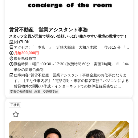
賃貸不動産 営業アシスタント事務
スタッフ全員が元気で明るい笑顔いっぱい働きやすい環境の職場です！
(株)7LDK
アクセス: 『 本店 』 近鉄大阪線 大和八木駅 徒歩15 分 『
神宮前店 』 近鉄大阪線 橿原神宮前駅 徒歩3分
月給200,000円
奈良県橿原市
勤務時間・曜日: 09:30～17:30 (休憩時間 60分・実働7時間） ※ 1年
単位の変形労働制
仕事内容: 賃貸不動産 営業アシスタント事務全般のお仕事になりま
す。 【主な仕事内容】 * 電話応対・来客の接客業務 * パソコンによる
賃貸物件の間取り作成・インターネットでの物件登録業務など ...
変形労働時間制
急募
交通費支給
正社員