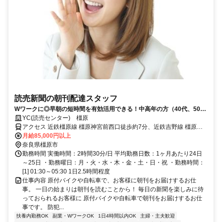
読売新聞の朝刊配達スタッフ
Wワークに◎早朝の短時間を有効活用できる！中高年の方（40代、50
代、60代）も活躍中！
YC(読売センター) 橿原
アクセス 近鉄橿原線 橿原神宮前西口徒歩約7分、近鉄吉野線 橿原神
宮前西口徒歩約7分、近鉄南大阪線 橿原神宮前西口徒歩約7分
月給85,000円以上
奈良県橿原市
勤務時間 実働時間：2時間30分/日 平均勤務日数：1ヶ月あたり24日
～25日 ・勤務曜日：月・火・水・木・金・土・日・祝 ・勤務時間：
[1] 01:30～05:30 1日2.5時間程度
仕事内容 原付バイクや自転車で、お客様に朝刊をお届けするお仕
事。 一日の始まりは朝刊を読むことから！ 毎日の新聞を楽しみに待
っておられるお客様に 原付バイクや自転車で朝刊をお届けするお仕
事です。 防犯...
扶養内勤務OK
副業・WワークOK
1日4時間以内OK
主婦・主夫歓迎