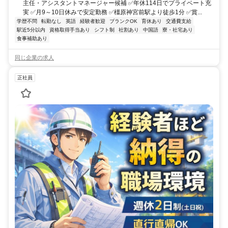
主任・アシスタントマネージャー候補 ✅年休114日でプライベート充
実 ✅月9～10日休みで安定勤務 ✅橿原神宮前駅より徒歩1分 ✅賞...
学歴不問
転勤なし
英語
経験者歓迎
ブランクOK
育休あり
交通費支給
駅近5分以内
資格取得手当あり
シフト制
社割あり
中国語
寮・社宅あり
食事補助あり
同じ企業の求人
正社員