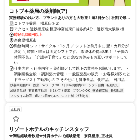
コトブキ薬局の薬剤師(ア)
実務経験の浅い方、ブランクありの方も大歓迎！週3日から│社割で最大
30％オフ♪
コトブキ薬局 橿原店(HS)
アクセス 近鉄橿原線 橿原神宮前東口徒歩約4分、近鉄南大阪線 橿原
神宮前東口徒歩約4分、近鉄吉野線 橿原神宮前東口徒歩約4分 0
時給2,300円以上
奈良県橿原市
勤務時間 シフトサイクル：1ヶ月 ／ シフトは前月末に 翌１カ月分が
決定 ＼ 時間・曜日は固定シフトです。 希望休の提出OK！ 「子供の
体調不良」「介護や子育て」など 急なお休みもお互いサポートして
い...
仕事内容 ＜仕事内容＞ 薬剤師として以下の業務をお願いします。 ・
調剤業務全般 ・調剤薬の管理 ・一般医薬品の販売 ・お客様対応 など
ドラッグストア勤務なので その他にも健康食品、化粧品、 日用品...
扶養内勤務OK
副業・WワークOK
1日4時間以内OK
シフト自由
転勤なし
経験者歓迎
有資格者歓迎
月1シフト提出
ブランクOK
交通費支給
長期歓迎
フルタイム歓迎
週2・3日からOK
シフト制
社割あり
正社員
リゾートホテルのキッチンスタッフ
☆調理経験者歓迎☆外資ホテルで経験活用 奈良橿原_正社員