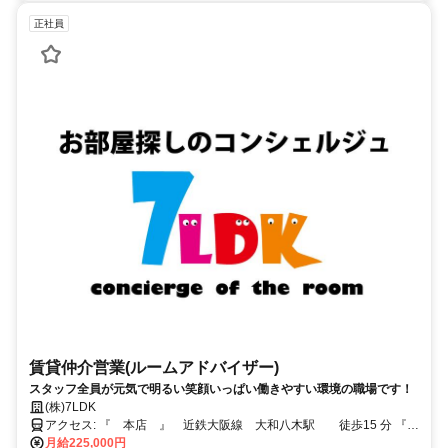
正社員
賃貸仲介営業(ルームアドバイザー)
スタッフ全員が元気で明るい笑顔いっぱい働きやすい環境の職場です！
(株)7LDK
アクセス: 『 本店 』 近鉄大阪線 大和八木駅 徒歩15 分 『
神宮前店 』 近鉄大阪線 橿原神宮前駅 徒歩3分
月給225,000円