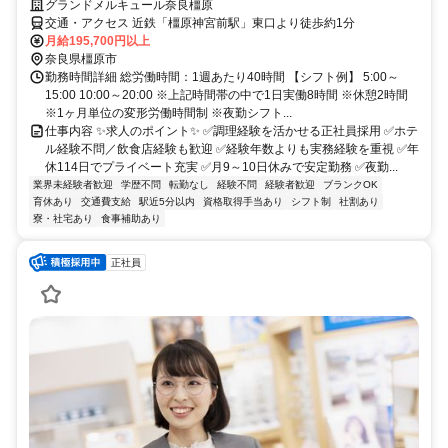
グランドメルキュール奈良橿原
交通・アクセス 近鉄「橿原神宮前駅」東口より徒歩約1分
月給195,700円以上
奈良県橿原市
勤務時間詳細 総労働時間：1週あたり40時間 【シフト例】 5:00～
15:00 10:00～20:00 ※上記時間帯の中で1日実働8時間 ※休憩2時間
※1ヶ月単位の変形労働時間制 ※夜勤シフト...
仕事内容 ✨求人のポイント✨ ✅調理経験を活かせる正社員採用 ✅ホテ
ル経験不問／飲食店経験も歓迎 ✅経験年数よりも実務経験を重視 ✅年
休114日でプライベート充実 ✅月9～10日休みで安定勤務 ✅夜勤...
業界未経験者歓迎
学歴不問
転勤なし
経験不問
経験者歓迎
ブランクOK
育休あり
交通費支給
駅近5分以内
資格取得手当あり
シフト制
社割あり
寮・社宅あり
食事補助あり
正社員