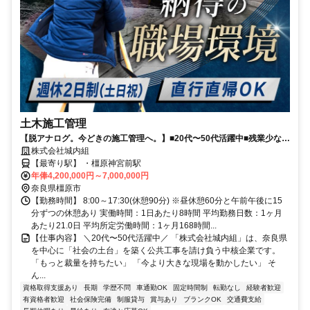
土木施工管理
【脱アナログ。今どきの施工管理へ。】■20代〜50代活躍中■残業少なめ
■昇給・賞与あり■長期休暇・有給休暇あり■決算賞与6年連続支給中■週
株式会社城内組
休2日制(土日祝)■継続祝い金最大50万円支給
【最寄り駅】 ・橿原神宮前駅
年俸4,200,000円～7,000,000円
奈良県橿原市
【勤務時間】 8:00～17:30(休憩90分) ※昼休憩60分と午前午後に15
分ずつの休憩あり 実働時間：1日あたり8時間 平均勤務日数：1ヶ月
あたり21.0日 平均所定労働時間：1ヶ月168時間...
【仕事内容】 ＼20代〜50代活躍中／ 「株式会社城内組」は、奈良県
を中心に「社会の土台」を築く公共工事を請け負う中核企業です。
「もっと裁量を持ちたい」 「今より大きな現場を動かしたい」 そ
ん...
資格取得支援あり
長期
学歴不問
車通勤OK
固定時間制
転勤なし
経験者歓迎
有資格者歓迎
社会保険完備
制服貸与
賞与あり
ブランクOK
交通費支給