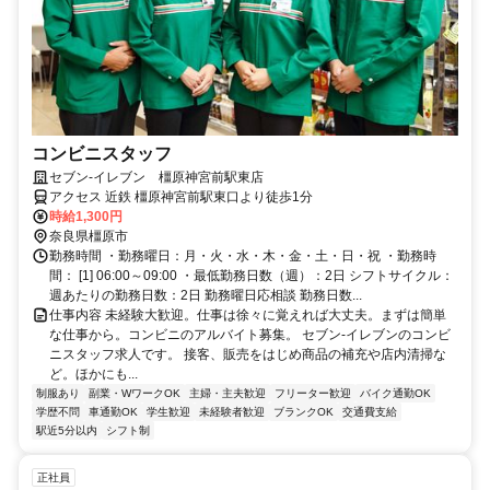
コンビニスタッフ
セブン-イレブン 橿原神宮前駅東店
アクセス 近鉄 橿原神宮前駅東口より徒歩1分
時給1,300円
奈良県橿原市
勤務時間 ・勤務曜日：月・火・水・木・金・土・日・祝 ・勤務時
間： [1] 06:00～09:00 ・最低勤務日数（週）：2日 シフトサイクル：
週あたりの勤務日数：2日 勤務曜日応相談 勤務日数...
仕事内容 未経験大歓迎。仕事は徐々に覚えれば大丈夫。まずは簡単
な仕事から。コンビニのアルバイト募集。 セブン-イレブンのコンビ
ニスタッフ求人です。 接客、販売をはじめ商品の補充や店内清掃な
ど。ほかにも...
制服あり
副業・WワークOK
主婦・主夫歓迎
フリーター歓迎
バイク通勤OK
学歴不問
車通勤OK
学生歓迎
未経験者歓迎
ブランクOK
交通費支給
駅近5分以内
シフト制
正社員