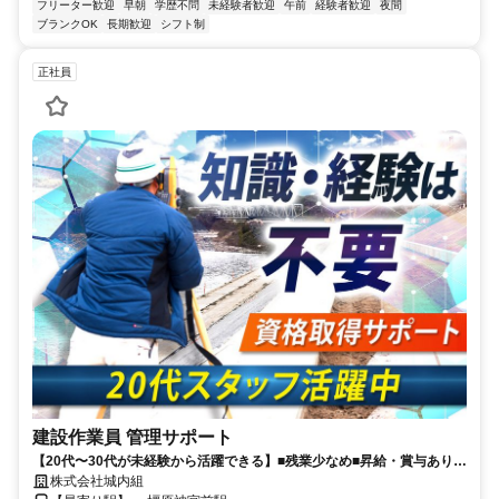
フリーター歓迎
早朝
学歴不問
未経験者歓迎
午前
経験者歓迎
夜間
ブランクOK
長期歓迎
シフト制
正社員
建設作業員 管理サポート
【20代〜30代が未経験から活躍できる】■残業少なめ■昇給・賞与あり■
長期休暇・有給休暇あり■決算賞与6年連続支給中■週休2日制(土日祝)
株式会社城内組