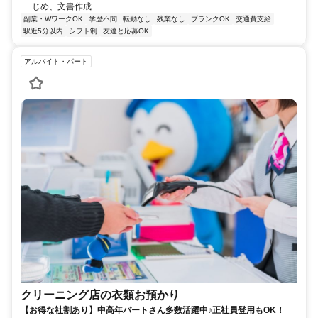
じめ、文書作成...
副業・WワークOK
学歴不問
転勤なし
残業なし
ブランクOK
交通費支給
駅近5分以内
シフト制
友達と応募OK
アルバイト・パート
クリーニング店の衣類お預かり
【お得な社割あり】中高年パートさん多数活躍中♪正社員登用もOK！