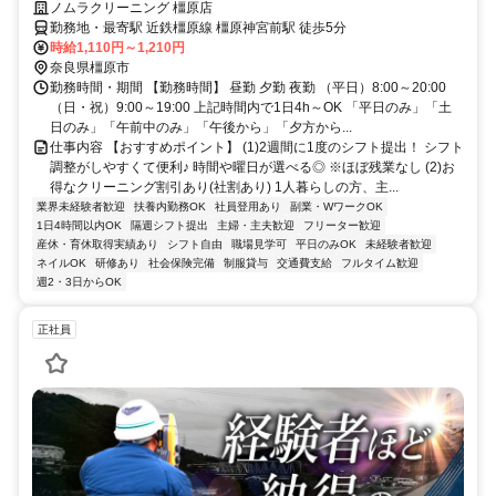
ノムラクリーニング 橿原店
勤務地・最寄駅 近鉄橿原線 橿原神宮前駅 徒歩5分
時給1,110円～1,210円
奈良県橿原市
勤務時間・期間 【勤務時間】 昼勤 夕勤 夜勤 （平日）8:00～20:00
（日・祝）9:00～19:00 上記時間内で1日4h～OK 「平日のみ」「土
日のみ」「午前中のみ」「午後から」「夕方から...
仕事内容 【おすすめポイント】 (1)2週間に1度のシフト提出！ シフト
調整がしやすくて便利♪ 時間や曜日が選べる◎ ※ほぼ残業なし (2)お
得なクリーニング割引あり(社割あり) 1人暮らしの方、主...
業界未経験者歓迎
扶養内勤務OK
社員登用あり
副業・WワークOK
1日4時間以内OK
隔週シフト提出
主婦・主夫歓迎
フリーター歓迎
産休・育休取得実績あり
シフト自由
職場見学可
平日のみOK
未経験者歓迎
ネイルOK
研修あり
社会保険完備
制服貸与
交通費支給
フルタイム歓迎
週2・3日からOK
正社員