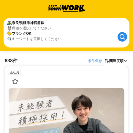
奈良県
橿原神宮前駅
職種を選択してください
ブランクOK
キーワードを選択してください
838件
条件保存
関連度順
正社員