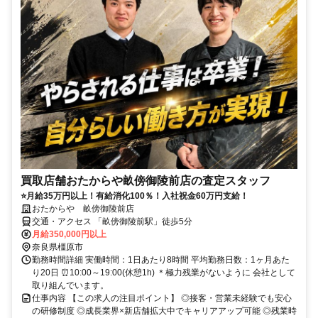
買取店舗おたからや畝傍御陵前店の査定スタッフ
⭐月給35万円以上！有給消化100％！入社祝金60万円支給！
おたからや 畝傍御陵前店
交通・アクセス 「畝傍御陵前駅」徒歩5分
月給350,000円以上
奈良県橿原市
勤務時間詳細 実働時間：1日あたり8時間 平均勤務日数：1ヶ月あた
り20日 ⏰10:00～19:00(休憩1h) ＊極力残業がないように 会社として
取り組んでいます。
仕事内容 【この求人の注目ポイント】 ◎接客・営業未経験でも安心
の研修制度 ◎成長業界×新店舗拡大中でキャリアアップ可能 ◎残業時