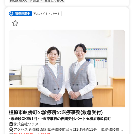
長期休暇あり
昇給あり
友達と応募OK
アルバイト・パート
橿原市畝傍町の診療所の医療事務(救急受付)
<未経験OK/週1回～>医療事務の夜間受付パート★橿原市畝傍町
株式会社ソラスト
アクセス 近鉄橿原線 畝傍御陵前出入口1徒歩約11分 「畝傍御陵前