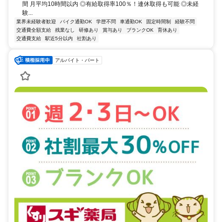
間 月平均10時間以内 ◎有給取得率100％！連休取得も可能 ◎未経
験...
業界未経験者歓迎
バイク通勤OK
学歴不問
車通勤OK
固定時間制
経験不問
交通費全額支給
残業なし
研修あり
賞与あり
ブランクOK
育休あり
交通費支給
駅近5分以内
社割あり
アルバイト・パート