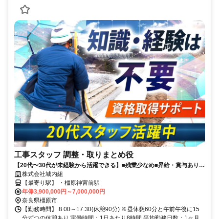
工事スタッフ 調整・取りまとめ役
【20代〜30代が未経験から活躍できる】■残業少なめ■昇給・賞与あり■
長期休暇・有給休暇あり■決算賞与6年連続支給中■週休2日制(土日祝)
株式会社城内組
【最寄り駅】 ・橿原神宮前駅
年俸3,900,000円～7,000,000円
奈良県橿原市
【勤務時間】 8:00～17:30(休憩90分) ※昼休憩60分と午前午後に15
分ずつの休憩あり 実働時間：1日あたり8時間 平均勤務日数：1ヶ月