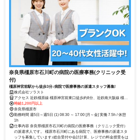
奈良県橿原市石川町の病院の医療事務(クリニック受
付)
橿原神宮前駅から徒歩3分♪病院で医療事務の派遣スタッフ募集!
株式会社ソラスト
アクセス 近鉄橿原線 橿原神宮前東口徒歩約8分、近鉄南大阪線 橿原
神宮前東口徒歩約8分、近鉄吉野線 橿原神宮前東口徒歩約8分 「橿原
時給1,200円以上
神宮前駅」徒歩3分,マイカー通勤可,自転車通勤可,駐車場あり,駐輪場
奈良県橿原市
あり,敷地内全て禁煙
勤務時間 週5日～週5日 (1) 08:30 ～ 17:00 [月～金] 実働 7.5h / 休憩
1h
仕事内容 奈良県橿原市石川町の病院の医療事務（クリニック受付）
の派遣求人です。 橿原市石川町にある病院で、医療事務の派遣スタ
ッフを募集しています♪総合受付や会計計算、レジでの料金授受をは