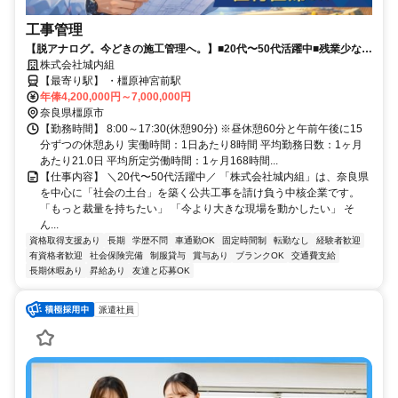
工事管理
【脱アナログ。今どきの施工管理へ。】■20代〜50代活躍中■残業少なめ
■昇給・賞与あり■長期休暇・有給休暇あり■決算賞与6年連続支給中■週
株式会社城内組
休2日制(土日祝)■継続祝い金最大50万円支給
【最寄り駅】 ・橿原神宮前駅
年俸4,200,000円～7,000,000円
奈良県橿原市
【勤務時間】 8:00～17:30(休憩90分) ※昼休憩60分と午前午後に15
分ずつの休憩あり 実働時間：1日あたり8時間 平均勤務日数：1ヶ月
あたり21.0日 平均所定労働時間：1ヶ月168時間...
【仕事内容】 ＼20代〜50代活躍中／ 「株式会社城内組」は、奈良県
を中心に「社会の土台」を築く公共工事を請け負う中核企業です。
「もっと裁量を持ちたい」 「今より大きな現場を動かしたい」 そ
ん...
資格取得支援あり
長期
学歴不問
車通勤OK
固定時間制
転勤なし
経験者歓迎
有資格者歓迎
社会保険完備
制服貸与
賞与あり
ブランクOK
交通費支給
長期休暇あり
昇給あり
友達と応募OK
派遣社員