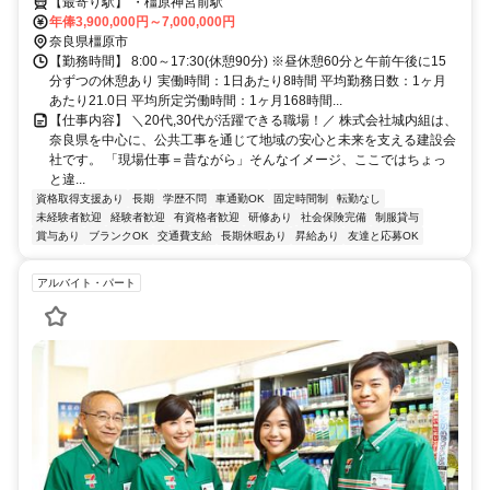
【最寄り駅】 ・橿原神宮前駅
年俸3,900,000円～7,000,000円
奈良県橿原市
【勤務時間】 8:00～17:30(休憩90分) ※昼休憩60分と午前午後に15
分ずつの休憩あり 実働時間：1日あたり8時間 平均勤務日数：1ヶ月
あたり21.0日 平均所定労働時間：1ヶ月168時間...
【仕事内容】 ＼20代,30代が活躍できる職場！／ 株式会社城内組は、
奈良県を中心に、公共工事を通じて地域の安心と未来を支える建設会
社です。 「現場仕事＝昔ながら」そんなイメージ、ここではちょっ
と違...
資格取得支援あり
長期
学歴不問
車通勤OK
固定時間制
転勤なし
未経験者歓迎
経験者歓迎
有資格者歓迎
研修あり
社会保険完備
制服貸与
賞与あり
ブランクOK
交通費支給
長期休暇あり
昇給あり
友達と応募OK
アルバイト・パート