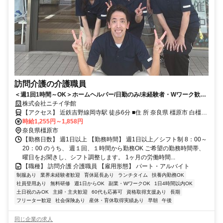
訪問介護の介護職員
＜週1回1時間～OK＞ホームヘルパー/日勤のみ/未経験者・Wワーク歓迎/
主夫・主婦パート/40代・50代活躍中！
株式会社ニチイ学館
【アクセス】 近鉄吉野線岡寺駅 徒歩6分 ■住 所 奈良県 橿原市 白橿町
時給1,255円～1,858円
2丁目13-181階A号室 ■アクセス 近鉄吉野線岡寺駅 徒歩6分
奈良県橿原市
【勤務日数】 週1日以上 【勤務時間】 週1日以上／シフト制 8：00～
20：00 のうち、 週１回、１時間から勤務OK ご希望の勤務時間帯、
曜日をお聞きし、シフト調整します。 1ヶ月の労働時間...
【職種】 訪問介護 介護職員 【雇用形態】 パート・アルバイト
制服あり
業界未経験者歓迎
育休延長あり
ランチタイム
扶養内勤務OK
社員登用あり
無料研修
週1日からOK
副業・WワークOK
1日4時間以内OK
土日祝のみOK
主婦・主夫歓迎
60代も応募可
資格取得支援あり
長期
フリーター歓迎
社会保険あり
産休・育休取得実績あり
早朝
午後
同じ企業の求人