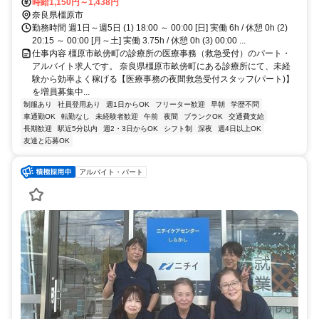
駅」徒歩1分／車通勤可
時給1,150円～1,438円
奈良県橿原市
勤務時間 週1日～週5日 (1) 18:00 ～ 00:00 [日] 実働 6h / 休憩 0h (2)
20:15 ～ 00:00 [月～土] 実働 3.75h / 休憩 0h (3) 00:00 ...
仕事内容 橿原市畝傍町の診療所の医療事務（救急受付）のパート・
アルバイト求人です。 奈良県橿原市畝傍町にある診療所にて、未経
験から効率よく稼げる【医療事務の夜間救急受付スタッフ(パート)】
を増員募集中...
制服あり
社員登用あり
週1日からOK
フリーター歓迎
早朝
学歴不問
車通勤OK
転勤なし
未経験者歓迎
午前
夜間
ブランクOK
交通費支給
長期歓迎
駅近5分以内
週2・3日からOK
シフト制
深夜
週4日以上OK
友達と応募OK
アルバイト・パート