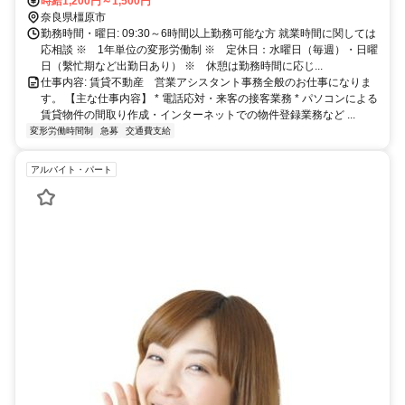
神宮前店 』 近鉄大阪線 橿原神宮前駅 徒歩3分
時給1,200円～1,500円
奈良県橿原市
勤務時間・曜日: 09:30～6時間以上勤務可能な方 就業時間に関しては
応相談 ※ 1年単位の変形労働制 ※ 定休日：水曜日（毎週）・日曜
日（繫忙期など出勤日あり） ※ 休憩は勤務時間に応じ...
仕事内容: 賃貸不動産 営業アシスタント事務全般のお仕事になりま
す。 【主な仕事内容】 * 電話応対・来客の接客業務 * パソコンによる
賃貸物件の間取り作成・インターネットでの物件登録業務など ...
変形労働時間制
急募
交通費支給
アルバイト・パート