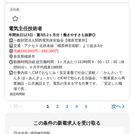
正社員
電気主任技術者
年間休日123日・賞与5.2ヶ月分！働きやすさも抜群◎
一般財団法人関西電気保安協会【橿原営業所】
交通・アクセス 近鉄各線「橿原神宮前駅」より徒歩3分
月給249,000円～288,300円
奈良県橿原市
勤務時間詳細 総労働時間：1ヶ月あたり163時間 8：50～17：30（休
憩60分） ※月平均残業19時間
仕事内容 ＼CMでおなじみ！安定基盤で社会に貢献／ 「かんさい で
んき ほ～あんきょ～かい」のCMで知られる当協会。 一般家庭から商
業施設・公共施設まで、電気の安全を守る仕事です。 「安定した職
場で長...
固定時間制
前へ
次へ
1
2
3
4
5
この条件の新着求人を受け取る
奈良県 / 橿原神宮前駅