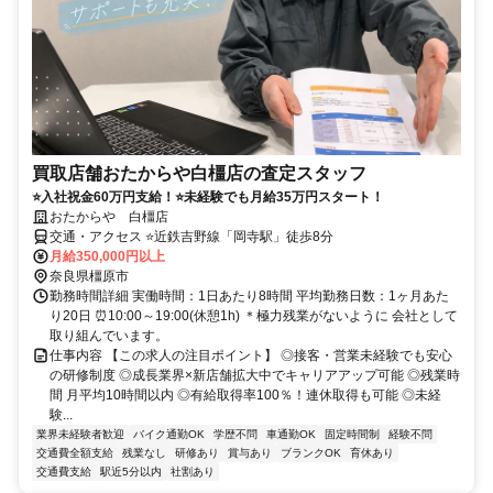
買取店舗おたからや白橿店の査定スタッフ
⭐入社祝金60万円支給！⭐未経験でも月給35万円スタート！
おたからや 白橿店
交通・アクセス ⭐近鉄吉野線「岡寺駅」徒歩8分
月給350,000円以上
奈良県橿原市
勤務時間詳細 実働時間：1日あたり8時間 平均勤務日数：1ヶ月あた
り20日 ⏰10:00～19:00(休憩1h) ＊極力残業がないように 会社として
取り組んでいます。
仕事内容 【この求人の注目ポイント】 ◎接客・営業未経験でも安心
の研修制度 ◎成長業界×新店舗拡大中でキャリアアップ可能 ◎残業時
間 月平均10時間以内 ◎有給取得率100％！連休取得も可能 ◎未経
験...
業界未経験者歓迎
バイク通勤OK
学歴不問
車通勤OK
固定時間制
経験不問
交通費全額支給
残業なし
研修あり
賞与あり
ブランクOK
育休あり
交通費支給
駅近5分以内
社割あり