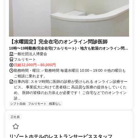
【水曜固定】完全在宅のオンライン問診医師
10時〜19時勤務/完全在宅(フルリモート)・地方も歓迎のオンライン問診
業務
一般社団法人博愛会
フルリモート
日給32,000円～80,000円
勤務時間・曜日: ✅勤務時間 毎週水曜日 10:00～19:00 ※他の曜日も
ご相談に乗れます。
仕事内容: スキマ時間に医師の診察が受けられる オンライン診療サー
ビス。 事業拡大に向けて患者様に 高品質な医療の提供をしていくた
め、 医師の皆様のお力添えが必要です！ ご自宅などでのオンライン
診...
シフト自由
フルリモート
残業なし
正社員
リゾートホテルのレストランサービススタッフ