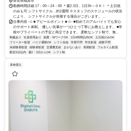
奈良県橿原市
勤務時間詳細 17：00～24：00 ＊週2.3日、1日3h～ＯＫ！ ＊土日祝
のみも可 シフトサイクル…約2週間 ※スタッフのスケジュールの状況
により、 シフトサイクルが前後する場合がございます。 ...
仕事内容 -☆★アピールポイント★☆- ■初めてのアルバイトでも安心
のサポート体制。 優しい先輩が一つひとつ丁寧にお教えします。 ■学
校やプライベートの予定と両立できます。 柔軟なシフト制で、無...
制服あり
社員登用あり
副業・WワークOK
1日4時間以内OK
土日祝のみOK
フリーター歓迎
バイク通勤OK
シフト自由
学歴不問
学生歓迎
経験不問
未経験者歓迎
経験者歓迎
交通費支給
まかないあり
長期歓迎
フルタイム歓迎
駅近5分以内
週2・3日からOK
シフト制
業務委託