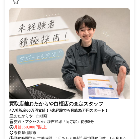
買取店舗おたからや白橿店の査定スタッフ
⭐入社祝金60万円支給！⭐未経験でも月給35万円スタート！
おたからや 白橿店
交通・アクセス ⭐近鉄吉野線「岡寺駅」徒歩8分
月給350,000円以上
奈良県橿原市
勤務時間詳細 実働時間：1日あたり8時間 平均勤務日数：1ヶ月あた