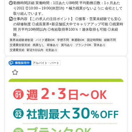
勤務時間詳細 実働時間：1日あたり8時間 平均勤務日数：1ヶ月あた
り20日 ⏰10:00～19:00(休憩1h) ＊極力残業がないように 会社として
取り組んでいます。
仕事内容 【この求人の注目ポイント】 ◎接客・営業未経験でも安心
の研修制度 ◎成長業界×新店舗拡大中でキャリアアップ可能 ◎残業時
間 月平均10時間以内 ◎有給取得率100％！連休取得も可能 ◎未経
験...
業界未経験者歓迎
バイク通勤OK
学歴不問
車通勤OK
固定時間制
経験不問
交通費全額支給
残業なし
研修あり
賞与あり
ブランクOK
育休あり
交通費支給
駅近5分以内
社割あり
アルバイト・パート