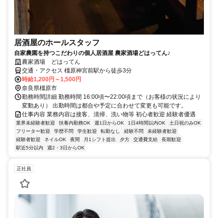
居酒屋のホールスタッフ
自家農園を持つこだわりの個人居酒屋 農家酒場どはってん♪
農家酒場 どはってん
交通・アクセス 橿原神宮前駅から徒歩3分
時給1,200円～1,500円
奈良県橿原市
勤務時間詳細 勤務時間 16:00頃〜22:00頃まで（お客様の状況により
変動あり） 出勤時間は都合や予定に合わせて変更も可能です。
仕事内容 業務内容は接客、清掃、洗い物等 初心者歓迎 経験者優遇
業界未経験者歓迎
扶養内勤務OK
週1日からOK
1日4時間以内OK
土日祝のみOK
フリーター歓迎
学歴不問
学生歓迎
転勤なし
経験不問
未経験者歓迎
経験者歓迎
ネイルOK
夜間
月1シフト提出
夕方
交通費支給
長期歓迎
駅近5分以内
週2・3日からOK
正社員