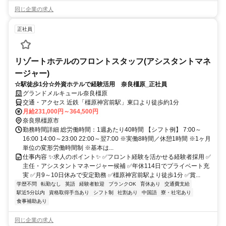
同じ企業の求人
正社員
リゾートホテルのフロントスタッフ(アシスタントマネ
ージャー)
☆駅徒歩1分☆外資ホテルで経験活用 奈良橿原_正社員
グランドメルキュール奈良橿原
交通・アクセス 近鉄「橿原神宮前駅」東口より徒歩約1分
月給231,000円～364,500円
奈良県橿原市
勤務時間詳細 総労働時間：1週あたり40時間 【シフト例】 7:00～
16:00 14:00～23:00 22:00～翌7:00 ※実働8時間／休憩1時間 ※1ヶ月
単位の変形労働時間制 ※基本は...
仕事内容 ✨求人のポイント✨ ✅フロント経験を活かせる経験者採用 ✅
主任・アシスタントマネージャー候補 ✅年休114日でプライベート充
実 ✅月9～10日休みで安定勤務 ✅橿原神宮前駅より徒歩1分 ✅賞...
学歴不問
転勤なし
英語
経験者歓迎
ブランクOK
育休あり
交通費支給
駅近5分以内
資格取得手当あり
シフト制
社割あり
中国語
寮・社宅あり
食事補助あり
同じ企業の求人