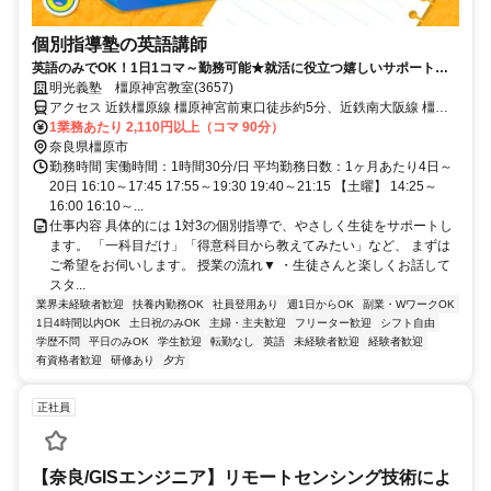
個別指導塾の英語講師
英語のみでOK！1日1コマ～勤務可能★就活に役立つ嬉しいサポートも
◎ミドル・シニアも活躍中
明光義塾 橿原神宮教室(3657)
アクセス 近鉄橿原線 橿原神宮前東口徒歩約5分、近鉄南大阪線 橿原
神宮前東口徒歩約5分、近鉄吉野線 橿原神宮前東口徒歩約5分
1業務あたり 2,110円以上（コマ 90分）
奈良県橿原市
勤務時間 実働時間：1時間30分/日 平均勤務日数：1ヶ月あたり4日～
20日 16:10～17:45 17:55～19:30 19:40～21:15 【土曜】 14:25～
16:00 16:10～...
仕事内容 具体的には 1対3の個別指導で、やさしく生徒をサポートし
ます。 「一科目だけ」「得意科目から教えてみたい」など、 まずは
ご希望をお伺いします。 授業の流れ▼ ・生徒さんと楽しくお話して
スタ...
業界未経験者歓迎
扶養内勤務OK
社員登用あり
週1日からOK
副業・WワークOK
1日4時間以内OK
土日祝のみOK
主婦・主夫歓迎
フリーター歓迎
シフト自由
学歴不問
平日のみOK
学生歓迎
転勤なし
英語
未経験者歓迎
経験者歓迎
有資格者歓迎
研修あり
夕方
正社員
【奈良/GISエンジニア】リモートセンシング技術によ