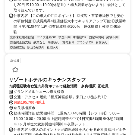
り20日 ⏰10:00～19:00(休憩1h) ＊極力残業がないように 会社として
取り組んでいます。
仕事内容 【この求人の注目ポイント】 ◎接客・営業未経験でも安心
の研修制度 ◎成長業界×新店舗拡大中でキャリアアップ可能 ◎残業時
間 月平均10時間以内 ◎有給取得率100％！連休取得も可能 ◎未経
験...
業界未経験者歓迎
バイク通勤OK
学歴不問
車通勤OK
固定時間制
経験不問
交通費全額支給
残業なし
研修あり
賞与あり
ブランクOK
育休あり
交通費支給
駅近5分以内
社割あり
正社員
リゾートホテルのキッチンスタッフ
☆調理経験者歓迎☆外資ホテルで経験活用 奈良橿原_正社員
グランドメルキュール奈良橿原
交通・アクセス 近鉄「橿原神宮前駅」東口より徒歩約1分
月給195,700円以上
奈良県橿原市
勤務時間詳細 総労働時間：1週あたり40時間 【シフト例】 5:00～
15:00 10:00～20:00 ※上記時間帯の中で1日実働8時間 ※休憩2時間
※1ヶ月単位の変形労働時間制 ※夜勤シフト...
仕事内容 ✨求人のポイント✨ ✅調理経験を活かせる正社員採用 ✅ホテ
ル経験不問／飲食店経験も歓迎 ✅経験年数よりも実務経験を重視 ✅年