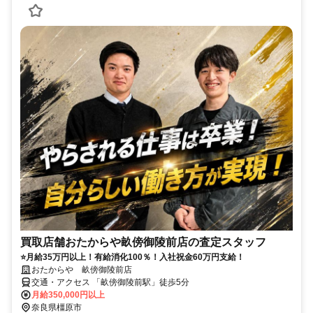
買取店舗おたからや畝傍御陵前店の査定スタッフ
⭐月給35万円以上！有給消化100％！入社祝金60万円支給！
おたからや 畝傍御陵前店
交通・アクセス 「畝傍御陵前駅」徒歩5分
月給350,000円以上
奈良県橿原市