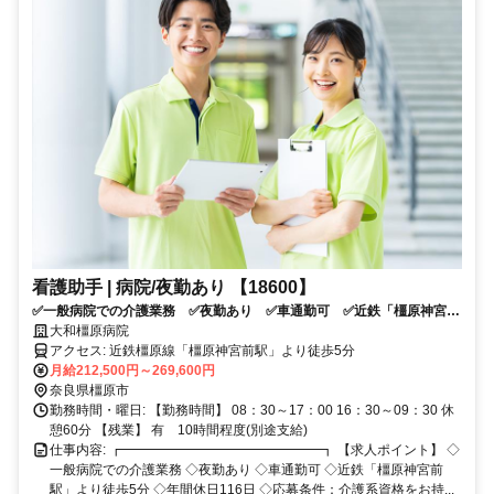
看護助手 | 病院/夜勤あり 【18600】
✅一般病院での介護業務 ✅夜勤あり ✅車通勤可 ✅近鉄「橿原神宮前
駅」より徒歩5分 ✅年間休日116日 ✅応募条件：介護系資格をお持ち
大和橿原病院
の方
アクセス: 近鉄橿原線「橿原神宮前駅」より徒歩5分
月給212,500円～269,600円
奈良県橿原市
勤務時間・曜日: 【勤務時間】 08：30～17：00 16：30～09：30 休
憩60分 【残業】 有 10時間程度(別途支給)
仕事内容: ┏━━━━━━━━━━━━━━━┓ 【求人ポイント】 ◇
一般病院での介護業務 ◇夜勤あり ◇車通勤可 ◇近鉄「橿原神宮前
駅」より徒歩5分 ◇年間休日116日 ◇応募条件：介護系資格をお持...