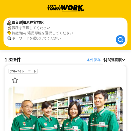
奈良県
奈良県
橿原神宮前駅
橿原神宮前駅
職種を選択してください
職種、特徴、キーワードを選択してください
特徴/給与/雇用形態を選択してください
キーワードを選択してください
1,328件
条件保存
関連度順
アルバイト・パート