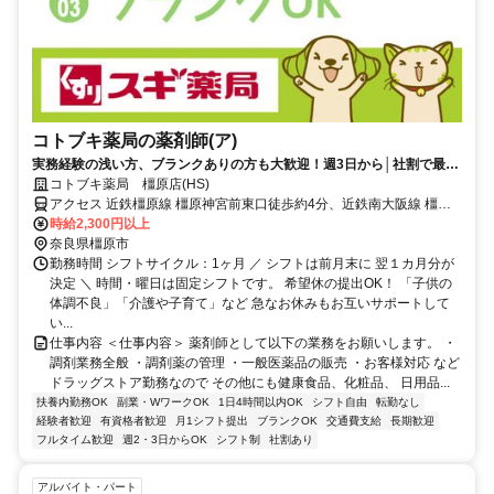
コトブキ薬局の薬剤師(ア)
実務経験の浅い方、ブランクありの方も大歓迎！週3日から│社割で最大
30％オフ♪
コトブキ薬局 橿原店(HS)
アクセス 近鉄橿原線 橿原神宮前東口徒歩約4分、近鉄南大阪線 橿原
神宮前東口徒歩約4分、近鉄吉野線 橿原神宮前東口徒歩約4分 0
時給2,300円以上
奈良県橿原市
勤務時間 シフトサイクル：1ヶ月 ／ シフトは前月末に 翌１カ月分が
決定 ＼ 時間・曜日は固定シフトです。 希望休の提出OK！ 「子供の
体調不良」「介護や子育て」など 急なお休みもお互いサポートして
い...
仕事内容 ＜仕事内容＞ 薬剤師として以下の業務をお願いします。 ・
調剤業務全般 ・調剤薬の管理 ・一般医薬品の販売 ・お客様対応 など
ドラッグストア勤務なので その他にも健康食品、化粧品、 日用品...
扶養内勤務OK
副業・WワークOK
1日4時間以内OK
シフト自由
転勤なし
経験者歓迎
有資格者歓迎
月1シフト提出
ブランクOK
交通費支給
長期歓迎
フルタイム歓迎
週2・3日からOK
シフト制
社割あり
アルバイト・パート