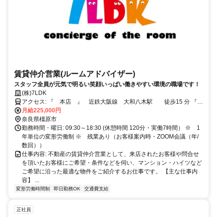
賃貸仲介営業(ルームアドバイザー)
スタッフ全員が元気で明るい笑顔いっぱい働きやすい環境の職場です！
(株)7LDK
アクセス: 『 本店 』 近鉄大阪線 大和八木駅 徒歩15 分 『
神宮前店 』 近鉄大阪線 橿原神宮前駅 徒歩3分
月給225,000円
奈良県橿原市
勤務時間・曜日: 09:30～18:30 (休憩時間 120分・実働7時間） ※ 1
年単位の変形労働制 ※ 残業あり（お客様案内時・ZOOM会議（年/
数回））
仕事内容: 不動産の賃貸仲介営業として、来店されたお客様や問合せ
を頂いたお客様にご希望・条件などを伺い、マンション・ハイツなど
ご希望に沿った最適な物件をご紹介するお仕事です。 【主な仕事内
容】 ...
変形労働時間制
即日勤務OK
交通費支給
正社員