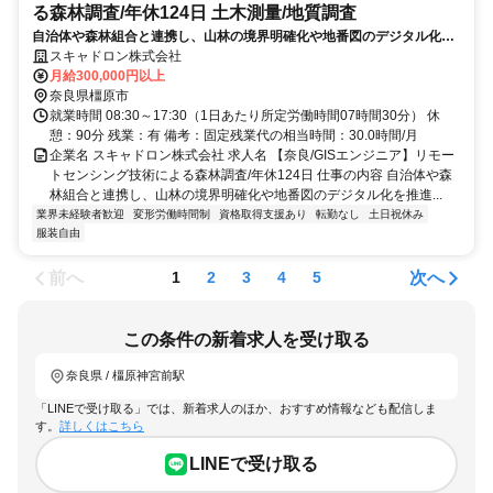
る森林調査/年休124日 土木測量/地質調査
自治体や森林組合と連携し、山林の境界明確化や地番図のデジタル化を
推進。調査データを地図上で統合し、レーザードローンや三次元技術お
スキャドロン株式会社
よびGISを用いることで、森林の適切な管理と保全を実現します
月給300,000円以上
奈良県橿原市
就業時間 08:30～17:30（1日あたり所定労働時間07時間30分） 休
憩：90分 残業：有 備考：固定残業代の相当時間：30.0時間/月
企業名 スキャドロン株式会社 求人名 【奈良/GISエンジニア】リモー
トセンシング技術による森林調査/年休124日 仕事の内容 自治体や森
林組合と連携し、山林の境界明確化や地番図のデジタル化を推進...
業界未経験者歓迎
変形労働時間制
資格取得支援あり
転勤なし
土日祝休み
服装自由
前へ
次へ
1
2
3
4
5
この条件の新着求人を受け取る
奈良県 / 橿原神宮前駅
「LINEで受け取る」では、新着求人のほか、おすすめ情報なども配信しま
す。
詳しくはこちら
LINEで受け取る