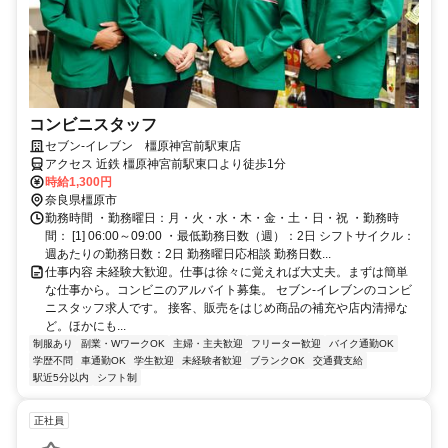
コンビニスタッフ
セブン-イレブン 橿原神宮前駅東店
アクセス 近鉄 橿原神宮前駅東口より徒歩1分
時給1,300円
奈良県橿原市
勤務時間 ・勤務曜日：月・火・水・木・金・土・日・祝 ・勤務時
間： [1] 06:00～09:00 ・最低勤務日数（週）：2日 シフトサイクル：
週あたりの勤務日数：2日 勤務曜日応相談 勤務日数...
仕事内容 未経験大歓迎。仕事は徐々に覚えれば大丈夫。まずは簡単
な仕事から。コンビニのアルバイト募集。 セブン-イレブンのコンビ
ニスタッフ求人です。 接客、販売をはじめ商品の補充や店内清掃な
ど。ほかにも...
制服あり
副業・WワークOK
主婦・主夫歓迎
フリーター歓迎
バイク通勤OK
学歴不問
車通勤OK
学生歓迎
未経験者歓迎
ブランクOK
交通費支給
駅近5分以内
シフト制
正社員