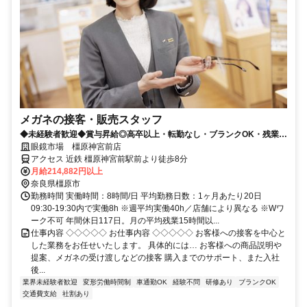
メガネの接客・販売スタッフ
◆未経験者歓迎◆賞与昇給◎高卒以上・転勤なし・ブランクOK・残業少
なめ・業界No1！
眼鏡市場 橿原神宮前店
アクセス 近鉄 橿原神宮前駅前より徒歩8分
月給214,882円以上
奈良県橿原市
勤務時間 実働時間：8時間/日 平均勤務日数：1ヶ月あたり20日
09:30-19:30内で実働8h ※週平均実働40h／店舗により異なる ※Wワ
ーク不可 年間休日117日。月の平均残業15時間以...
仕事内容 ◇◇◇◇◇ お仕事内容 ◇◇◇◇◇ お客様への接客を中心と
した業務をお任せいたします。 具体的には… お客様への商品説明や
提案、メガネの受け渡しなどの接客 購入までのサポート、また入社
後...
業界未経験者歓迎
変形労働時間制
車通勤OK
経験不問
研修あり
ブランクOK
交通費支給
社割あり