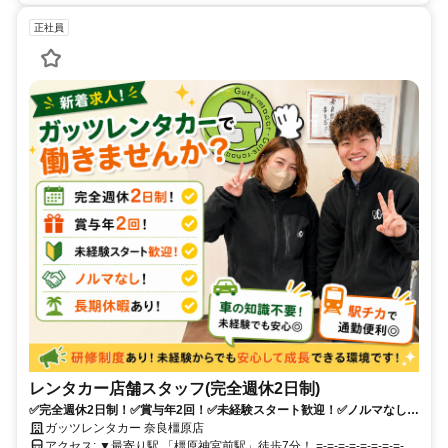
正社員
レンタカー店舗スタッフ(完全週休2日制)
✅完全週休2日制！✅賞与年2回！✅未経験スタート歓迎！✅ノルマなし！
✅長期休暇あり！
ガッツレンタカー 奈良橿原店
アクセス: ▼最寄り駅 「橿原神宮前駅」徒歩7分！ =-=-=-=-=-=-=-=-=-