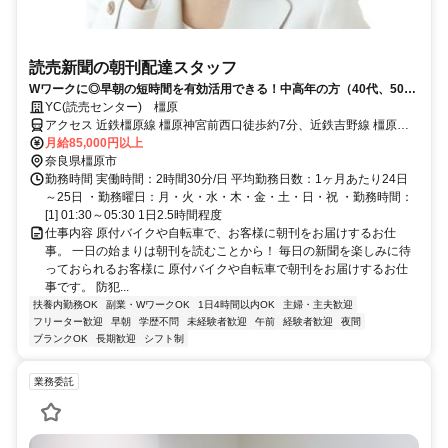
読売新聞の朝刊配達スタッフ
Wワークに◎早朝の短時間を有効活用できる！中高年の方（40代、50
代、60代）も活躍中！
YC(読売センター) 橿原
アクセス 近鉄橿原線 橿原神宮前西口徒歩約7分、近鉄吉野線 橿原神
宮前西口徒歩約7分、近鉄南大阪線 橿原神宮前西口徒歩約7分
月給85,000円以上
奈良県橿原市
勤務時間 実働時間：2時間30分/日 平均勤務日数：1ヶ月あたり24日
～25日 ・勤務曜日：月・火・水・木・金・土・日・祝 ・勤務時間：
[1] 01:30～05:30 1日2.5時間程度
仕事内容 原付バイクや自転車で、お客様に朝刊をお届けするお仕
事。 一日の始まりは朝刊を読むことから！ 毎日の新聞を楽しみに待
っておられるお客様に 原付バイクや自転車で朝刊をお届けするお仕
事です。 防犯...
扶養内勤務OK
副業・WワークOK
1日4時間以内OK
主婦・主夫歓迎
フリーター歓迎
早朝
学歴不問
未経験者歓迎
午前
経験者歓迎
夜間
ブランクOK
長期歓迎
シフト制
業務委託