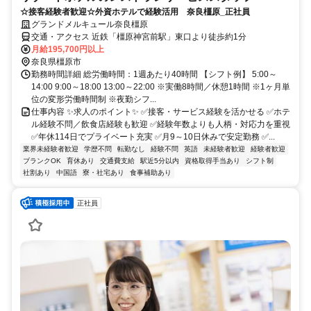
☆接客経験者歓迎☆外資ホテルで経験活用 奈良橿原_正社員
グランドメルキュール奈良橿原
交通・アクセス 近鉄「橿原神宮前駅」東口より徒歩約1分
月給195,700円以上
奈良県橿原市
勤務時間詳細 総労働時間：1週あたり40時間 【シフト例】 5:00～
14:00 9:00～18:00 13:00～22:00 ※実働8時間／休憩1時間 ※1ヶ月単
位の変形労働時間制 ※夜勤シフ...
仕事内容 ✨求人のポイント✨ ✅接客・サービス経験を活かせる ✅ホテ
ル経験不問／飲食店経験も歓迎 ✅経験年数よりも人柄・対応力を重視
✅年休114日でプライベート充実 ✅月9～10日休みで安定勤務 ✅...
業界未経験者歓迎
学歴不問
転勤なし
経験不問
英語
未経験者歓迎
経験者歓迎
ブランクOK
育休あり
交通費支給
駅近5分以内
資格取得手当あり
シフト制
社割あり
中国語
寮・社宅あり
食事補助あり
正社員