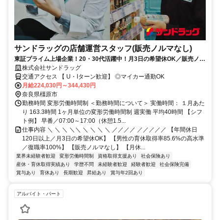
サンドラッグの店舗運営スタッフ(販売ノルマなし)
東証プライム上場企業！20・30代活躍中！月3日の希望休OK／販売ノル
マなし／年収例32歳SV816万円／販促企画～商品管理など店舗運営がメ
株式会社サンドラッグ
インの仕事
交通アクセス 【 U・Iターン歓迎】 ◎マイカー通勤OK
月給224,030円～344,430円
奈良県橿原市
勤務時間 変形労働時間制 ＜勤務時間について＞ 実働時間： １月あた
り 163.3時間 1ヶ月単位の変形労働時間制 週実働 平均40時間 【シフ
ト例】 早番／07:00～17:00（休憩1.5...
仕事内容 ＼ ＼ ＼ ＼＼ ＼ ＼ ＼ ＼ ／／／／ ／／／／／ 【年間休日
120日以上／月3日の希望休OK】 【男性の育休取得率85.6%の高水準
／復職率100%】 【販売ノルマなし】 【月休...
業界未経験者歓迎
変形労働時間制
資格取得支援あり
社会保険あり
産休・育休取得実績あり
学歴不問
未経験者歓迎
経験者歓迎
社会保険完備
賞与あり
育休あり
長期歓迎
昇給あり
賞与年2回あり
アルバイト・パート