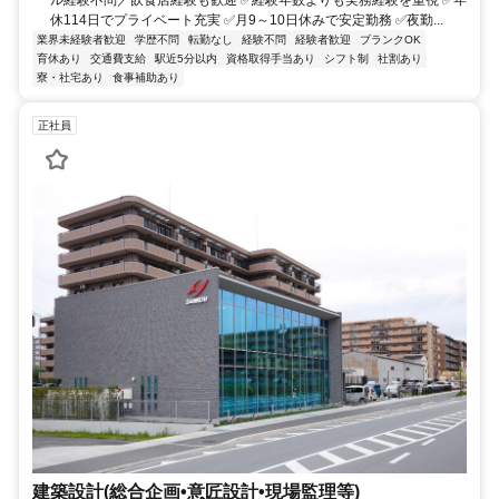
休114日でプライベート充実 ✅月9～10日休みで安定勤務 ✅夜勤...
業界未経験者歓迎
学歴不問
転勤なし
経験不問
経験者歓迎
ブランクOK
育休あり
交通費支給
駅近5分以内
資格取得手当あり
シフト制
社割あり
寮・社宅あり
食事補助あり
正社員
建築設計(総合企画•意匠設計•現場監理等)