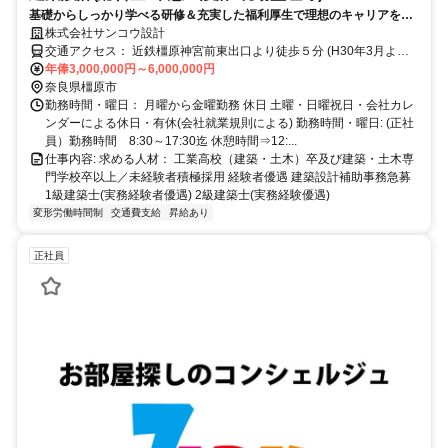
基礎からしっかり学べる研修＆充実した福利厚生で理想のキャリアを創
造・国家資格取得祝金制度有・まちづくりは、人づくり・
株式会社サンコウ設計
交通アクセス： 近鉄橿原神宮前東出口より徒歩５分 (H30年3月より)
年俸3,000,000円～6,000,000円
アクセス: 近鉄橿原神宮前東出口徒歩5分 車通勤可
奈良県橿原市
勤務時間・曜日： 月曜から金曜勤務 休日 土曜・日曜祝日・会社カレ
ンダーによる休日・有休(会社就業規則による) 勤務時間・曜日: (正社
員）勤務時間 8:30～17:30迄 休憩時間⇒12:...
仕事内容: 求める人材： 工業高校（建築・土木）卒及び建築・土木専
門学校卒以上／未経験者積極採用 経験者優遇 建築設計補助事務急募
1級建築士(実務経験者優遇) 2級建築士(実務経験優遇)
変形労働時間制
交通費支給
昇給あり
正社員