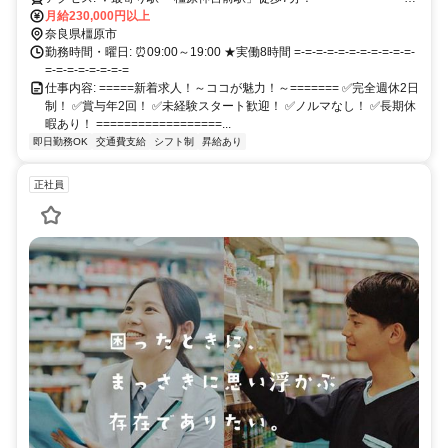
=-=-=-=-=-=-=-=-=-=
月給230,000円以上
奈良県橿原市
勤務時間・曜日: ⏰️09:00～19:00 ★実働8時間 =-=-=-=-=-=-=-=-=-=-=-
=-=-=-=-=-=-=-=
仕事内容: =====新着求人！～ココが魅力！～======= ✅完全週休2日
制！ ✅賞与年2回！ ✅未経験スタート歓迎！ ✅ノルマなし！ ✅長期休
暇あり！ ==================...
即日勤務OK
交通費支給
シフト制
昇給あり
正社員