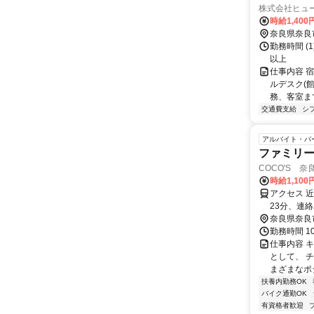
株式会社ヒュ
時給1,400
奈良県奈良
勤務時間 (1
以上
仕事内容 
ルデスク(
務、客室ま
交通費支給
シ
アルバイト・パ
ファミリ
COCO'S 奈良
時給1,100
アクセス 
23分、連絡
奈良県奈良
勤務時間 1
仕事内容 
として、 
まざまなポ
扶養内勤務OK
バイク通勤OK
有資格者歓迎