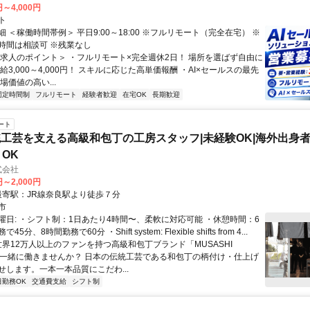
円～4,000円
ト
 ＜稼働時間帯例＞ 平日9:00～18:00 ※フルリモート（完全在宅） ※
時間は相談可 ※残業なし
＜求人のポイント＞ ・フルリモート×完全週休2日！ 場所を選ばず自由に
給3,000～4,000円！ スキルに応じた高単価報酬 ・AI×セールスの最先
場価値の高い...
固定時間制
フルリモート
経験者歓迎
在宅OK
長期歓迎
ート
工芸を支える高級和包丁の工房スタッフ|未経験OK|海外出身
h OK
株式会社
円～2,000円
クセス: 最寄駅：JR線奈良駅より徒歩７分
市
曜日: ・シフト制：1日あたり4時間〜、柔軟に対応可能 ・休憩時間：6
分、8時間勤務で60分 ・Shift system: Flexible shifts from 4...
世界12万人以上のファンを持つ高級和包丁ブランド「MUSASHI
」で一緒に働きませんか？ 日本の伝統工芸である和包丁の柄付け・仕上げ
せします。一本一本品質にこだわ...
日勤務OK
交通費支給
シフト制