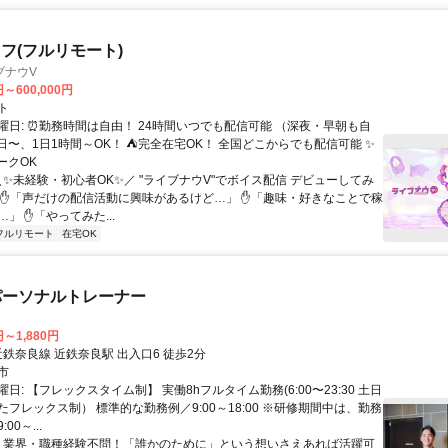
フ(フルリモート)
ブナウV
円～600,000円
ト
曜日: ⏰勤務時間は自由！ 24時間いつでも配信可能 （深夜・早朝も自
日〜、1日1時間～OK！ ⛺完全在宅OK！ 全国どこからでも配信可能 ✨
ークOK
＼✨未経験・初心者OK✨／ "ライブナウV"でボイス配信 デビューしてみ
 ✋「声だけの配信活動に興味があるけど…」 ✋「趣味・好きなことで稼
」 ✋「やってみた...
フルリモート
在宅OK
のパーソナルトレーナー
円～1,880円
クセス: 近鉄奈良線 近鉄奈良駅 出入口6 徒歩2分
市
日: 【フレックスタイム制】 実働8hフルタイム勤務(6:00〜23:30 土日
フレックス制） 標準的な勤務例／9:00～18:00 ※研修期間中は、勤務
00～...
 ＼業界・職種経験不問！「誰かのために」という想いさえあれば活躍可