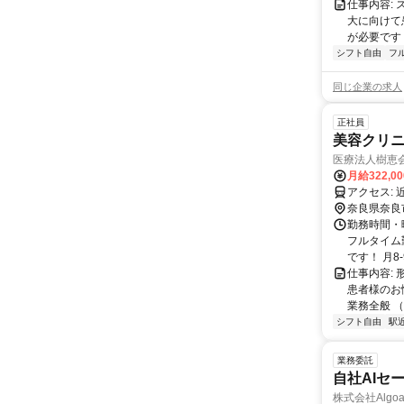
仕事内容:
大に向けて
が必要です！
シフト自由
フ
同じ企業の求人
正社員
美容クリ
医療法人樹恵
月給322,0
ア
奈良県奈良
勤務時間・曜
フルタイム
です！ 月8-
仕事内容:
患者様のお
業務全般 （
シフト自由
駅
業務委託
自社AIセ
株式会社Algoa