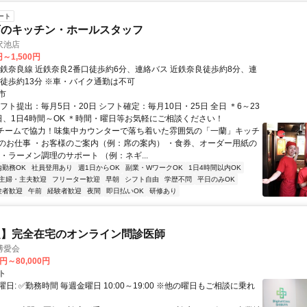
ート
店のキッチン・ホールスタッフ
沢池店
円～1,500円
近鉄奈良線 近鉄奈良2番口徒歩約6分、連絡バス 近鉄奈良徒歩約8分、連
良徒歩約13分 ※車・バイク通勤は不可
市
フト提出：毎月5日・20日 シフト確定：毎月10日・25日 全日 ＊6～23
日、1日4時間～OK ＊時間・曜日等お気軽にご相談ください！
■チームで協力！味集中カウンターで落ち着いた雰囲気の「一蘭」キッチ
のお仕事 ・お客様のご案内（例：席の案内） ・食券、オーダー用紙の
・ラーメン調理のサポート （例：ネギ...
内勤務OK
社員登用あり
週1日からOK
副業・WワークOK
1日4時間以内OK
主婦・主夫歓迎
フリーター歓迎
早朝
シフト自由
学歴不問
平日のみOK
験者歓迎
午前
経験者歓迎
夜間
即日払いOK
研修あり
定】完全在宅のオンライン問診医師
博愛会
0円～80,000円
ト
日: ✅勤務時間 毎週金曜日 10:00～19:00 ※他の曜日もご相談に乗れ