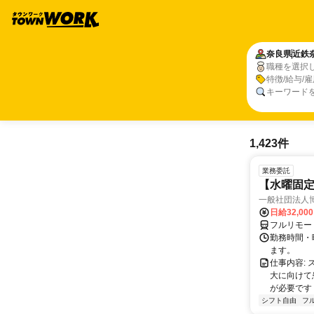
奈良県
近鉄
職種を選択
特徴/給与/
キーワード
1,423件
業務委託
【水曜固
一般社団法人
日給32,00
フルリモー
勤務時間・曜
ます。
仕事内容:
大に向けて
が必要です！
シフト自由
フ