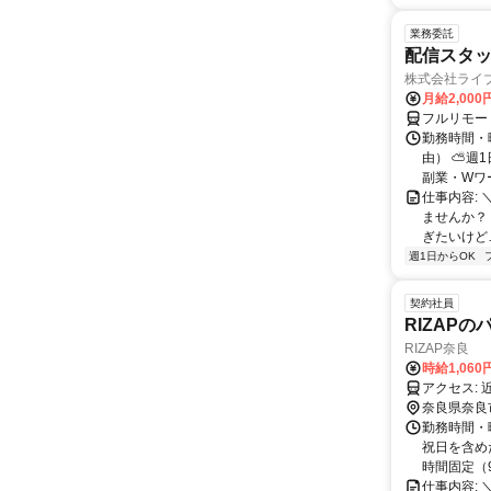
業務委託
配信スタッ
株式会社ライ
月給2,000
フルリモー
勤務時間・
由） ⛅週1
副業・Wワ
仕事内容: 
ませんか？
ぎたいけど…
週1日からOK
契約社員
RIZAP
RIZAP奈良
時給1,060
ア
奈良県奈良
勤務時間・曜
祝日を含めた
時間固定（9:
仕事内容: