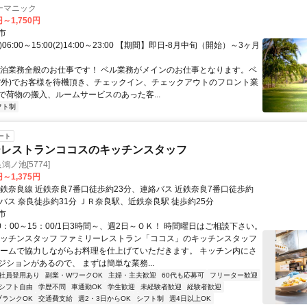
ーマニック
円～1,750円
市
)06:00～15:00(2)14:00～23:00 【期間】即日-8月中旬（開始）～3ヶ月
宿泊業務全般のお仕事です！ ベル業務がメインのお仕事となります。ベ
館外)でお客様を待機頂き、チェックイン、チェックアウトのフロント業
で荷物の搬入、ルームサービスのあった客...
フト制
ート
ーレストランココスのキッチンスタッフ
鴻ノ池[5774]
円～1,375円
近鉄奈良線 近鉄奈良7番口徒歩約23分、連絡バス 近鉄奈良7番口徒歩約
バス 奈良徒歩約31分 ＪＲ奈良駅、近鉄奈良駅 徒歩約25分
市
0：00～15：00/1日3時間～、週2日～ＯＫ！ 時間曜日はご相談下さい。
キッチンスタッフ ファミリーレストラン「ココス」のキッチンスタッフ
チームで協力しながらお料理を仕上げていただきます。 キッチン内にさ
ジションがあるので、 まずは簡単な業務...
社員登用あり
副業・WワークOK
主婦・主夫歓迎
60代も応募可
フリーター歓迎
シフト自由
学歴不問
車通勤OK
学生歓迎
未経験者歓迎
経験者歓迎
ブランクOK
交通費支給
週2・3日からOK
シフト制
週4日以上OK