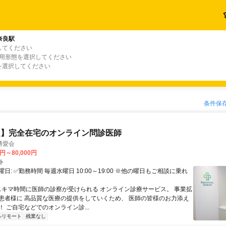
奈良駅
してください
雇用形態を選択してください
を選択してください
条件保
定】完全在宅のオンライン問診医師
博愛会
0円～80,000円
ト
日: ✅勤務時間 毎週水曜日 10:00～19:00 ※他の曜日もご相談に乗れ
 スキマ時間に医師の診察が受けられる オンライン診療サービス。 事業拡
患者様に 高品質な医療の提供をしていくため、 医師の皆様のお力添え
 ご自宅などでのオンライン診...
ルリモート
残業なし