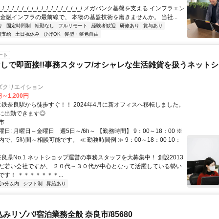
/_/_/_/_/_/_/_/_/_/_/_/_/_/_/_/_/ メガバンク基盤を支える インフラエン
 金融インフラの最前線で、 本物の基盤技術を磨きませんか。 当社...
り
固定時間制
転勤なし
フルリモート
経験者歓迎
研修あり
賞与あり
費支給
土日祝休み
ひげOK
髪型・髪色自由
ート
しで即面接!!事務スタッフ/オシャレな生活雑貨を扱うネット
ズクリエイション
円～1,200円
に出勤できます◎
市
日: 月曜日～金曜日 週5日～/6h～ 【勤務時間】 9：00～18：00 ※
で、5時間～相談可能です。 ≪ 勤務時間例 ≫ 9：00～18：00 10：
奈良県No.1 ネットショップ運営の事務スタッフを大募集中！ 創設2013
だ若い会社ですが、 ２０代～３０代が中心となって活躍している勢い
す！ ＊＊＊＊＊＊＊...
近5分以内
シフト制
昇給あり
みリゾバ/宿泊業務全般 奈良市/85680