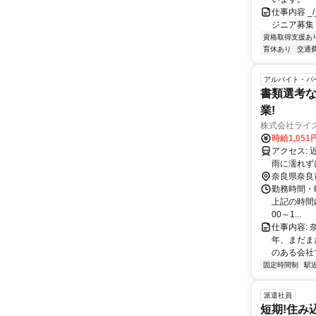
仕事内容 _/_
ジニア募集
資格取得支援あ
育休あり
交通
アルバイト・パ
書類選考な
業!
株式会社ライ
時給1,051
アクセス: 近鉄奈良駅から徒歩すぐ！！ 2024年4月に新オフィスへ移転しました。
雨に濡れず
奈良県奈良
勤務時間・曜
上記の時間内
00～1...
仕事内容: 
年、まだま
のある会社で
固定時間制
駅
派遣社員
短期!住み込