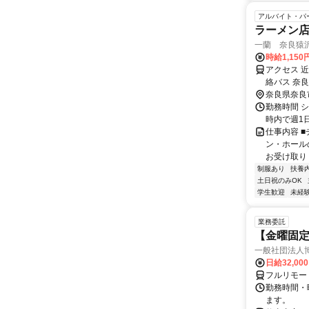
アルバイト・パ
ラーメン
一蘭 奈良猿
時給1,150
アクセス 
絡バス 奈
奈良県奈良
勤務時間 シ
時内で週1
仕事内容 
ン・ホール
お受け取り 
制服あり
扶養
土日祝のみOK
学生歓迎
未経
業務委託
【金曜固
一般社団法人
日給32,00
フルリモー
勤務時間・曜
ます。