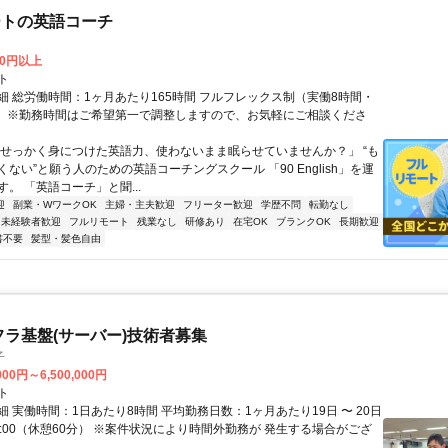
ートの英語コーチ
00円以上
ト
細 総労働時間：1ヶ月あたり165時間 フルフレックス制（実働8時間・
） ※勤務時間はご希望第一で調整しますので、お気軽にご相談くださ
「せっかく身につけた英語力、使わないまま眠らせていませんか？」 “も
ない”と願う人のための英語コーチングスクール 「90 English」を運
。 「英語コーチ」と聞...
迎
副業・WワークOK
主婦・主夫歓迎
フリーター歓迎
学歴不問
転勤なし
未経験者歓迎
フルリモート
残業なし
研修あり
在宅OK
ブランクOK
長期歓迎
書不要
髪型・髪色自由
フラ基盤(サーバー)技術者募集
子
000円～6,500,000円
ト
 実働時間：1日あたり8時間 平均勤務日数：1ヶ月あたり19日 〜 20日
18:00（休憩60分） ※案件状況により時間外勤務が 発生する場合がござ