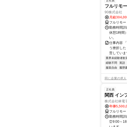
正社員
フルリモ
90株式会社
月給304,0
フルリモー
勤務時間詳
休憩1時間
い。
仕事内容 
う挫折したく
営しています
業界未経験者歓
経験不問
英語
服装自由
履歴
同じ企業の求人
正社員
関西 イン
株式会社林電
年俸5,500,
フルリモー
勤務時間詳細
⏰9:00～
います。