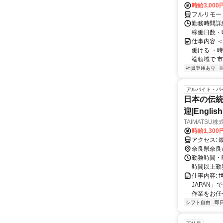
時給3,000
フルリモー
勤務時間詳細
稼働日数・
仕事内容 
働ける ・時
端領域で 市
社員登用あり
アルバイト・パ
日本の伝統
迎|Englis
TAIMATSU
時給1,300
ア
奈良県奈良
勤務時間・
時間以上勤務で45
仕事内容: 
JAPAN
作業をお任
シフト自由
即