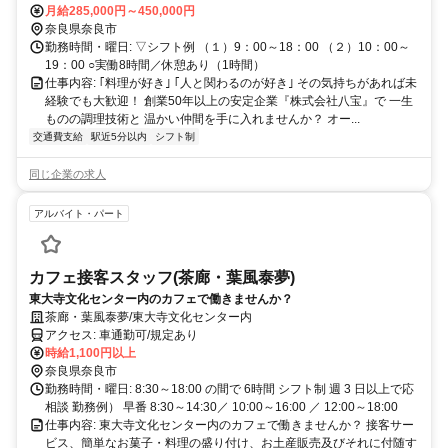
月給285,000円～450,000円
奈良県奈良市
勤務時間・曜日: ▽シフト例 （１）9：00～18：00 （２）10：00～
19：00 ○実働8時間／休憩あり（1時間）
仕事内容: ｢料理が好き｣ ｢人と関わるのが好き｣ その気持ちがあれば未
経験でも大歓迎！ 創業50年以上の安定企業『株式会社八宝』で 一生
ものの調理技術と 温かい仲間を手に入れませんか？ オー...
交通費支給
駅近5分以内
シフト制
同じ企業の求人
アルバイト・パート
カフェ接客スタッフ(茶廊・葉風泰夢)
東大寺文化センター内のカフェで働きませんか？
茶廊・葉風泰夢/東大寺文化センター内
アクセス: 車通勤可/規定あり
時給1,100円以上
奈良県奈良市
勤務時間・曜日: 8:30～18:00 の間で 6時間 シフト制 週 3 日以上で応
相談 勤務例） 早番 8:30～14:30／ 10:00～16:00 ／ 12:00～18:00
仕事内容: 東大寺文化センター内のカフェで働きませんか？ 接客サー
ビス、簡単なお菓子・料理の盛り付け、お土産販売及びそれに付随す