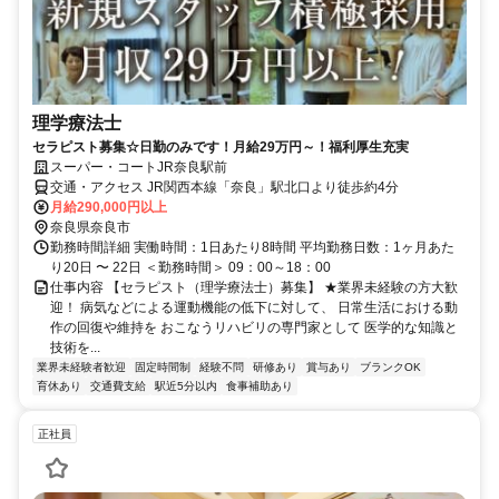
理学療法士
セラピスト募集☆日勤のみです！月給29万円～！福利厚生充実
スーパー・コートJR奈良駅前
交通・アクセス JR関西本線「奈良」駅北口より徒歩約4分
月給290,000円以上
奈良県奈良市
勤務時間詳細 実働時間：1日あたり8時間 平均勤務日数：1ヶ月あた
り20日 〜 22日 ＜勤務時間＞ 09：00～18：00
仕事内容 【セラピスト（理学療法士）募集】 ★業界未経験の方大歓
迎！ 病気などによる運動機能の低下に対して、 日常生活における動
作の回復や維持を おこなうリハビリの専門家として 医学的な知識と
技術を...
業界未経験者歓迎
固定時間制
経験不問
研修あり
賞与あり
ブランクOK
育休あり
交通費支給
駅近5分以内
食事補助あり
正社員