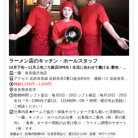
ラーメン店のキッチン・ホールスタッフ
10月下旬～11月上旬ごろ新店OPEN！生活に合わせて働ける♪髪色・髪
型自由！履歴書不要＆オンライン面接可
一蘭 奈良猿沢池店
アクセス 近鉄奈良線 近鉄奈良2番口徒歩約6分、連絡バス 近鉄奈良徒
歩約8分、連絡バス 奈良徒歩約13分 ※車・バイク通勤は不可
時給1,150円～1,500円
奈良県奈良市
勤務時間 シフト提出：毎月5日・20日 シフト確定：毎月10日・25日
全日 ＊6～23時内で週1日、1日4時間～OK ＊時間・曜日等お気軽に
ご相談ください！
仕事内容 ■チームで協力！味集中カウンターで落ち着いた雰囲気の
「一蘭」キッチン・ホールのお仕事 ・お客様のご案内（例：席の案
内） ・食券、オーダー用紙のお受け取り ・ラーメン調理のサポート
（例：ネギ...
制服あり
扶養内勤務OK
社員登用あり
週1日からOK
副業・WワークOK