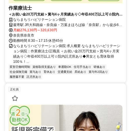
作業療法士
＜お祝い金20万円支給＞賞与4ヶ月実績あり◇年収400万以上可☆院内託
児所あり◆男女とも育休取得100％！【奈良市・病院・奈良駅/近鉄奈良
ならまちリハビリテーション病院
駅・作業療法士・正職員】
最寄駅 JR大和路線・奈良線・万葉まほろば線「奈良駅」から徒歩6
分、近鉄奈良線「近鉄奈良駅」から徒歩10分
月給276,130円～320,630円
奈良県奈良市
勤務時間 8:30～17:15 休憩45分
ならまちリハビリテーション病院 求人概要 ならまちリハビリテーシ
ョン病院：作業療法士/正職員 ＜お祝い金20万円支給＞賞与4ヶ月実
績あり◇年収400万以上可☆院内託児所あり◆男女とも育休取得
100％！...
変形労働時間制
資格取得支援あり
車通勤OK
住宅手当あり
研修あり
社会保険完備
賞与あり
育休あり
交通費支給
昇給あり
賞与年2回あり
履歴書不要
託児所あり
正社員