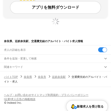
アプリを無料ダウンロード
奈良県、近鉄奈良駅、交通費支給のアルバイト・バイト求人情報
求人の詳細を表示
条件を追加・変更して検索
市区町村を追加・変更
関連キーワード
完全在宅ワーク 全国
シール貼り 在宅
現在地周辺
ガチャガチャ
犬カフェ
奈良県
駅を追加・変更
バイトTOP
奈良県
奈良市
近鉄奈良駅
交通費支給のアルバイト・バ
奈良県
すべて
イト・求人
奈良市
大和高田市
大和郡山市
天理市
橿原市
桜井市
五條市
御所市
生駒市
香芝市
職種を追加・変更
大和路線
葛城市
宇陀市
山辺郡
生駒郡
磯城郡
宇陀郡
高市郡
北葛城郡
吉野郡
平城山駅
奈良駅
郡山駅
大和小泉駅
法隆寺駅
王寺駅
三郷駅
飲食・フードサービス
特徴を追加・変更
飲食・フードサービス
すべて
ヘルプ・お問い合わせ
サイトマップ
利用規約・プライバシーポリシー
奈良線
ホールスタッフ
キッチンスタッフ
皿洗い・洗い場
精肉・鮮魚加工
給食調理
人気
[企業]求人広告の掲載相談
平城山駅
奈良駅
雇用形態を追加・変更
パン屋（ベーカリー）
フードカウンター販売員
バー（BAR）・バーテンダー
日払いOK
高校生歓迎
学生歓迎
深夜の仕事
髪型・髪色自由
ひげOK
ネイルOK
飲食店補助（開店・閉店準備）
飲食店（店長・マネージャー）
新着求人を受け取る
JR和歌山線
ピアスOK
アルバイト・パート
履歴書不要
オープニングスタッフ
留学生・外国人活躍中
都道府県を変更
営業・販売
王寺駅
畠田駅
志都美駅
香芝駅
ＪＲ五位堂駅
高田駅
大和新庄駅
御所駅
玉手駅
掖上駅