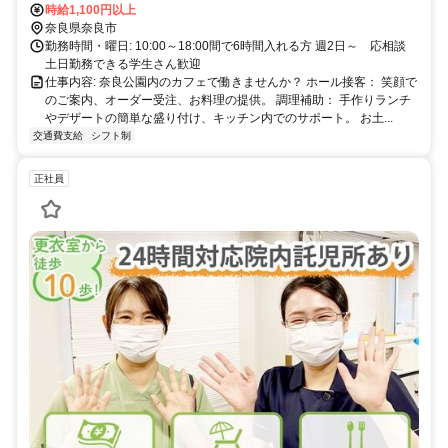
社・国立博物館」バス停下車すぐ 奈良国立博物館の北側、道路を挟
時給1,100円以上
んで目の前に位置する店舗です。 奈良公園散策エリア内にあり、観
奈良県奈良市
光客の立ち寄りが多い立地です。 車通勤可/規定あり
勤務時間・曜日: 10:00～18:00間で6時間入れる方 週2日～ 応相談
土日勤務できる学生さん歓迎
仕事内容: 奈良公園内のカフェで働きませんか？ ホール接客： 笑顔で
のご案内、オーダー受注、お料理の提供。 調理補助： 手作りランチ
やデザートの簡単な盛り付け、キッチン内でのサポート。 お土...
交通費支給
シフト制
正社員