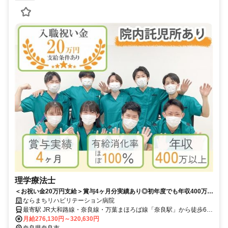
理学療法士
＜お祝い金20万円支給＞賞与4ヶ月分実績あり◎初年度でも年収400万以
上可★院内託児所もご用意！【奈良市・病院・奈良駅/近鉄奈良駅・理学
ならまちリハビリテーション病院
療法士・正職員】
最寄駅 JR大和路線・奈良線・万葉まほろば線「奈良駅」から徒歩6
分、近鉄奈良線「近鉄奈良駅」から徒歩10分
月給276,130円～320,630円
奈良県奈良市