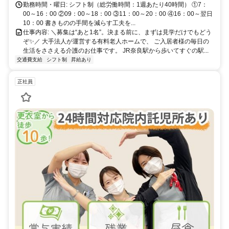
5分。天候が悪い日でもストレスなく通勤できる好立地です。JR・近
勤務時間・曜日: シフト制（総労働時間：1週あたり40時間） ①7：
鉄の2路線が徒歩圏内で、生駒市・大和郡山市・木津川市など多方面
00～16：00 ②09：00～18：00 ③11：00～20：00 ④16：00～翌日
からの通勤にも便利。バイク通勤もOKです。
10：00 書きものの手間を減らす工夫を...
仕事内容: ＼募集は“あと1名”。決まる前に、まずは見学だけでもどう
ぞ✨／ 大手法人が運営する有料老人ホームで、 ご入居者様の毎日の
生活をささえる介護のお仕事です。 JR奈良駅から歩いてすぐの駅...
交通費支給
シフト制
昇給あり
正社員