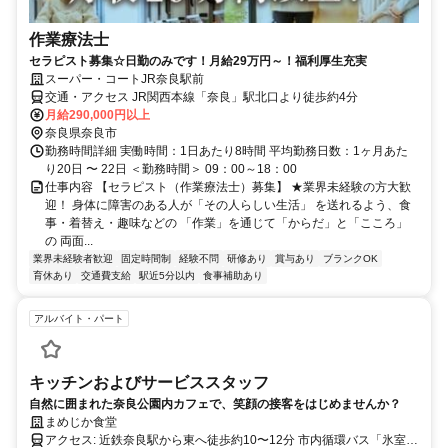
作業療法士
セラピスト募集☆日勤のみです！月給29万円～！福利厚生充実
スーパー・コートJR奈良駅前
交通・アクセス JR関西本線「奈良」駅北口より徒歩約4分
月給290,000円以上
奈良県奈良市
勤務時間詳細 実働時間：1日あたり8時間 平均勤務日数：1ヶ月あた
り20日 〜 22日 ＜勤務時間＞ 09：00～18：00
仕事内容 【セラピスト（作業療法士）募集】 ★業界未経験の方大歓
迎！ 身体に障害のある人が「その人らしい生活」 を送れるよう、食
事・着替え・趣味などの 「作業」を通じて「からだ」と「こころ」
の 両面...
業界未経験者歓迎
固定時間制
経験不問
研修あり
賞与あり
ブランクOK
育休あり
交通費支給
駅近5分以内
食事補助あり
アルバイト・パート
キッチンおよびサービススタッフ
自然に囲まれた奈良公園内カフェで、笑顔の接客をはじめませんか？
まめじか食堂
アクセス: 近鉄奈良駅から東へ徒歩約10〜12分 市内循環バス「氷室神