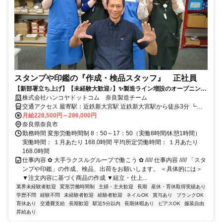
スタンプや印鑑の『作成・検品スタッフ』 正社員
【新部署立ち上げ】【未経験大歓迎♪】✨製造ライン増設のオープニング
スタッフ大募集✨正社員7名採用予定✨ラクスルグループ✨✨
株式会社ハンコヤドットコム 奈良製造チーム
交通アクセス 最寄駅：近鉄新大宮駅 近鉄新大宮駅から徒歩3分 ┗下
記地域からご勤務も大歓迎です！ 大阪市、大和郡山市、生駒市、木
月給228,500円～286,000円
津川市、東大阪市、天理市、橿原市、京都市、精華町、桜井市
奈良県奈良市
勤務時間 変形労働時間制 8：50～17：50（実働8時間/休憩1時間）
実働時間： １月あたり 168.0時間 平均所定労働時間： １月あたり
168.0時間
仕事内容 ✿ 大手ラクスルグループで働こう ✿ ///// 仕事内容 ///// 「スタ
ンプや印鑑」の作成、検品、出荷をお願いします。 ＜具体的には＞
▼注文内容に基づく商品の作成 ▼組立・仕上...
業界未経験者歓迎
変形労働時間制
主婦・主夫歓迎
長期
産休・育休取得実績あり
学歴不問
経験不問
未経験者歓迎
経験者歓迎
ネイルOK
賞与あり
ブランクOK
育休あり
交通費支給
長期歓迎
駅近5分以内
長期休暇あり
ピアスOK
服装自由
昇給あり