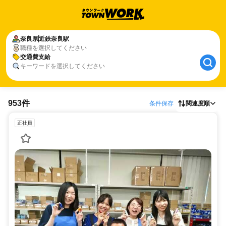
奈良県
近鉄奈良駅
職種を選択してください
交通費支給
キーワードを選択してください
953件
条件保存
関連度順
正社員