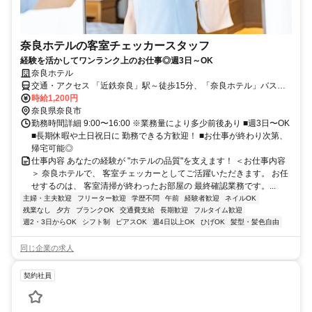
奈良ホテルの客室チェッカースタッフ
経験を活かしてワンランク上のお仕事◎週3日～OK
奈良ホテル
交通・アクセス 「近鉄奈良」駅～徒歩15分、「奈良ホテル」バス停
すぐ
時給1,200円
奈良県奈良市
勤務時間詳細 9:00〜16:00 ※業務量により多少前後あり ■週3日〜OK
■長期休暇や土日祝日に 勤務できる方歓迎！ ■お仕事が終わり次第、
帰宅可能◎
仕事内容 あなたの経験が "ホテルの品質"を支えます！ ＜お仕事内容
＞ 奈良ホテルで、 客室チェッカーとしてご活躍いただきます。 お任
せするのは、 客室清掃が終わったお部屋の 最終確認業務です。...
主婦・主夫歓迎
フリーター歓迎
学歴不問
午前
経験者歓迎
ネイルOK
残業なし
夕方
ブランクOK
交通費支給
長期歓迎
フルタイム歓迎
週2・3日からOK
シフト制
ピアスOK
週4日以上OK
ひげOK
髪型・髪色自由
同じ企業の求人
契約社員