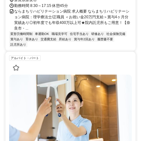
勤務時間 8:30～17:15 休憩45分
ならまちリハビリテーション病院 求人概要 ならまちリハビリテーシ
ョン病院：理学療法士/正職員 ＜お祝い金20万円支給＞賞与4ヶ月分
実績あり◎初年度でも年収400万以上可★院内託児所もご用意！【奈
良市・...
変形労働時間制
車通勤OK
職場見学可
住宅手当あり
研修あり
社会保険完備
賞与あり
育休あり
交通費支給
昇給あり
賞与年2回あり
履歴書不要
託児所あり
アルバイト・パート