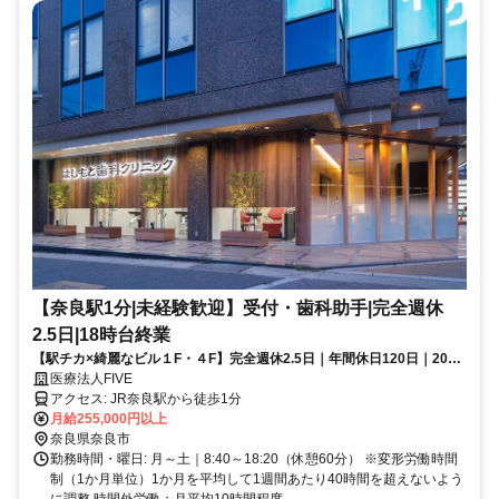
【奈良駅1分|未経験歓迎】受付・歯科助手|完全週休
2.5日|18時台終業
【駅チカ×綺麗なビル１F・４F】完全週休2.5日｜年間休日120日｜20～
30代活躍｜一生活かせるスキルを身につけてキャリアアップ✨
医療法人FIVE
アクセス: JR奈良駅から徒歩1分
月給255,000円以上
奈良県奈良市
勤務時間・曜日: 月～土｜8:40～18:20（休憩60分） ※変形労働時間
制（1か月単位）1か月を平均して1週間あたり40時間を超えないよう
に調整 時間外労働：月平均10時間程度