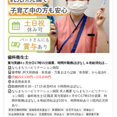
歯科衛生士
賞与実績4ヶ月分◎17時15分就業、時間外勤務ほぼなし＆有給消化ほぼ
100％、時間有給あり☆院内託児所あり！男女とも育休100％取得してま
ならまちリハビリテーション病院
す！マイカー通勤可【奈良市・病院・奈良駅/近鉄奈良駅・歯科衛生士・
最寄駅 JR大和路線・奈良線・万葉まほろば線「奈良駅」から徒歩6
正職員】
分、近鉄奈良線「近鉄奈良駅」から徒歩10分
月給222,130円～231,630円
奈良県奈良市
勤務時間 8:30～17:15 休憩45分 ※時間外ほぼなし
ならまちリハビリテーション病院 求人概要 ならまちリハビリテーシ
ョン病院：歯科衛生士/正職員 賞与実績4ヶ月分◎17時15分就業、時
間外勤務ほぼなし＆有給消化ほぼ100％、時間有給あり☆院内託児所
あり...
変形労働時間制
資格取得支援あり
車通勤OK
住宅手当あり
研修あり
社会保険完備
賞与あり
交通費支給
昇給あり
賞与年2回あり
履歴書不要