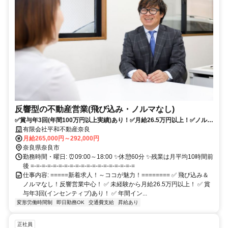
反響型の不動産営業(飛び込み・ノルマなし)
✅賞与年3回(年間100万円以上実績)あり！✅月給26.5万円以上！✅ノルマ
＆飛び込みナシ！✅未経験でも安心スタート！
有限会社平和不動産奈良
月給265,000円～292,000円
奈良県奈良市
勤務時間・曜日: ⏰️09:00～18:00 ✨休憩60分 ✨残業は月平均10時間前
後 =-=-=-=-=-=-=-=-=-=-=-=-=-=-=-=-=-=-=
仕事内容: =====新着求人！～ココが魅力！======== ✅ 飛び込み＆
ノルマなし！反響営業中心！ ✅ 未経験から月給26.5万円以上！ ✅ 賞
与年3回(インセンティブ)あり！ ✅ 年間イン...
変形労働時間制
即日勤務OK
交通費支給
昇給あり
正社員