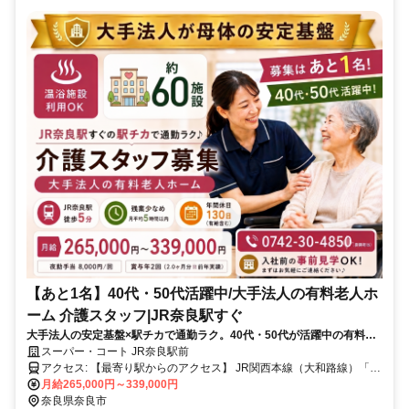
【あと1名】40代・50代活躍中/大手法人の有料老人ホ
ーム 介護スタッフ|JR奈良駅すぐ
大手法人の安定基盤×駅チカで通勤ラク。40代・50代が活躍中の有料老
人ホーム、募集は“あと1名”です。
スーパー・コート JR奈良駅前
アクセス: 【最寄り駅からのアクセス】 JR関西本線（大和路線）「奈
良駅」西口より徒歩約5分 近鉄奈良線「近鉄奈良駅」7-S出口より徒
月給265,000円～339,000円
歩約10分 【通勤アクセスの特徴】 JR奈良駅からフラットな道を徒歩
奈良県奈良市