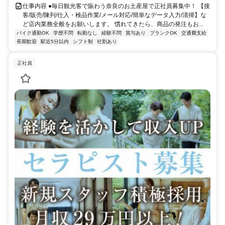
仕事内容 ●毎日観光客で賑わう奈良のお土産屋で正社員募集中！ 【接
客/販売/陳列/仕入・検品作業/メール対応/簡単なデータ入力/清掃】な
ど店内業務全般をお願いします。 慣れてきたら、商品の発注もお...
バイク通勤OK
学歴不問
転勤なし
経験不問
賞与あり
ブランクOK
交通費支給
長期歓迎
駅近5分以内
シフト制
社割あり
正社員