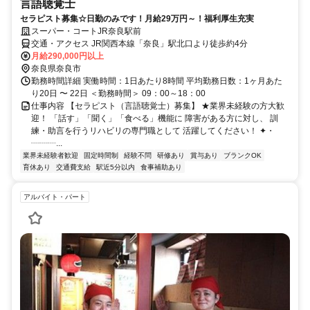
言語聴覚士
セラピスト募集☆日勤のみです！月給29万円～！福利厚生充実
スーパー・コートJR奈良駅前
交通・アクセス JR関西本線「奈良」駅北口より徒歩約4分
月給290,000円以上
奈良県奈良市
勤務時間詳細 実働時間：1日あたり8時間 平均勤務日数：1ヶ月あた
り20日 〜 22日 ＜勤務時間＞ 09：00～18：00
仕事内容 【セラピスト（言語聴覚士）募集】 ★業界未経験の方大歓
迎！ 「話す」「聞く」「食べる」機能に 障害がある方に対し、 訓
練・助言を行うリハビリの専門職として 活躍してください！ ✦・
┈┈┈...
業界未経験者歓迎
固定時間制
経験不問
研修あり
賞与あり
ブランクOK
育休あり
交通費支給
駅近5分以内
食事補助あり
アルバイト・パート