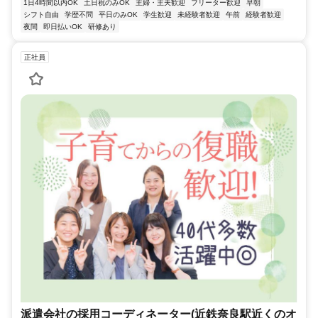
1日4時間以内OK
土日祝のみOK
主婦・主夫歓迎
フリーター歓迎
早朝
シフト自由
学歴不問
平日のみOK
学生歓迎
未経験者歓迎
午前
経験者歓迎
夜間
即日払いOK
研修あり
正社員
派遣会社の採用コーディネーター(近鉄奈良駅近くのオ