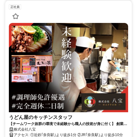
正社員
うどん屋のキッチンスタッフ
【チームワーク抜群の環境で未経験から職人の技術が身に付く】 創業50
年以上の安心感/月給28.5万円～/入社3年でリーダー昇進の実績も/完全週
株式会社八宝
休2日制/寮・社宅完備
アクセス: ①近鉄｢奈良駅｣より徒歩1分 ②JR｢奈良駅｣より徒歩10分