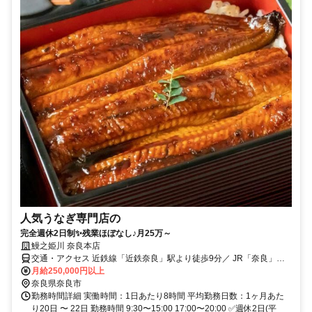
人気うなぎ専門店の
完全週休2日制✨残業ほぼなし♪月25万～
鰻之姫川 奈良本店
交通・アクセス 近鉄線「近鉄奈良」駅より徒歩9分／ JR「奈良」駅
より徒歩10分
月給250,000円以上
奈良県奈良市
勤務時間詳細 実働時間：1日あたり8時間 平均勤務日数：1ヶ月あた
り20日 〜 22日 勤務時間 9:30〜15:00 17:00〜20:00 ✅週休2日(平