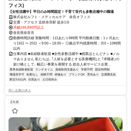
フィス)
【女性活躍中】平日のみ時間固定！子育て世代も多数在籍中の職場
株式会社ルフト・メディカルケア 奈良オフィス
交通・アクセス 近鉄奈良駅 徒歩1分
月給246,890円以上
奈良県奈良市
勤務時間詳細 実働時間：1日あたり8時間 平均勤務日数：1ヶ月あた
り19日 〜 20日 ＜9:00～18:00＞ ◎拠点平均残業時間：月0～10時間
以内
仕事内容 ■未経験者歓迎 ■女性多数活躍中 ■残業ほとんどナシ ■ノル
マありません 私たちは､ ｢人材を必要とする医療機関｣と ｢求職者｣の
架け橋として､ 幅広い事業を展開する 総合人材サービス企業...
業界未経験者歓迎
ランチタイム
資格取得支援あり
学歴不問
固定時間制
職場見学可
転勤なし
経験不問
研修あり
ブランクOK
育休あり
交通費支給
駅近5分以内
社割あり
土日祝休み
同じ企業の求人
正社員