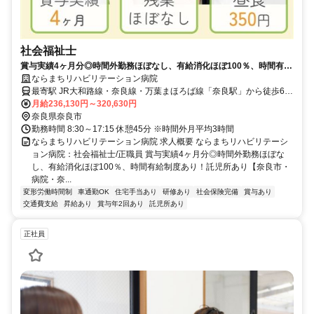
社会福祉士
賞与実績4ヶ月分◎時間外勤務ほぼなし、有給消化ほぼ100％、時間有給
制度あり！託児所あり【奈良市・病院・奈良駅/近鉄奈良駅・社会福祉
ならまちリハビリテーション病院
士・正職員】
最寄駅 JR大和路線・奈良線・万葉まほろば線「奈良駅」から徒歩6
分、近鉄奈良線「近鉄奈良駅」から徒歩10分
月給236,130円～320,630円
奈良県奈良市
勤務時間 8:30～17:15 休憩45分 ※時間外月平均3時間
ならまちリハビリテーション病院 求人概要 ならまちリハビリテーシ
ョン病院：社会福祉士/正職員 賞与実績4ヶ月分◎時間外勤務ほぼな
し、有給消化ほぼ100％、時間有給制度あり！託児所あり【奈良市・
病院・奈...
変形労働時間制
車通勤OK
住宅手当あり
研修あり
社会保険完備
賞与あり
交通費支給
昇給あり
賞与年2回あり
託児所あり
正社員