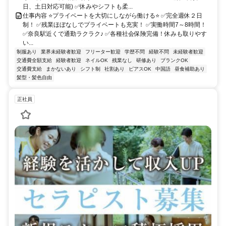
日、土日対応可能) ✅休みやシフトも柔...
仕事内容 ⭐プライベートを大切にしながら働ける⭐ ✅完全週休２日
制！ ✅残業ほぼなしでプライベートも充実！ ✅実働時間7～8時間！
✅奈良駅近くで通勤ラクラク♪ ✅各種社会保険完備！休みも取りやす
い...
制服あり
業界未経験者歓迎
フリーター歓迎
学歴不問
経験不問
未経験者歓迎
交通費全額支給
経験者歓迎
ネイルOK
残業なし
研修あり
ブランクOK
交通費支給
まかないあり
シフト制
社割あり
ピアスOK
中国語
昼食補助あり
髪型・髪色自由
正社員