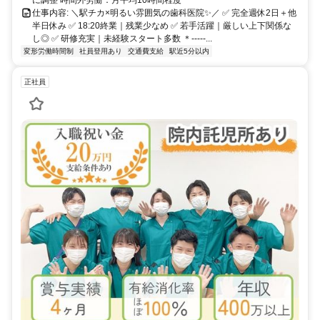
仕事内容: ＼駅チカ×明るい雰囲気の歯科医院✨／ ✅ 完全週休2日＋他
半日休み ✅ 18:20終業｜残業少なめ ✅ 若手活躍｜厳しい上下関係な
し◎ ✅ 研修充実｜未経験スタート多数 ＊-----...
変形労働時間制
社員登用あり
交通費支給
駅近5分以内
正社員