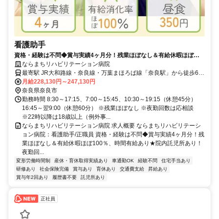
看護助手
資格・経験は不問◆賞与実績4ヶ月分！残業ほぼなし＆有給休暇ほぼ
100％、時間有給あり★院内託児所あり！夜勤回数の相談可♪【奈良市・
ならまちリハビリテーション病院
病院・奈良駅/近鉄奈良駅・看護助手・正職員】
最寄駅 JR大和路線・奈良線・万葉まほろば線「奈良駅」から徒歩6
分、近鉄奈良線「近鉄奈良駅」から徒歩10分
月給228,130円～247,130円
奈良県奈良市
勤務時間 8:30～17:15、7:00～15:45、10:30～19:15（休憩45分）
16:45～翌9:00（休憩60分） ※残業ほぼなし ※夜勤回数は応相談
※22時以降は18歳以上（例外事...
ならまちリハビリテーション病院 求人概要 ならまちリハビリテーシ
ョン病院：看護助手/正職員 資格・経験は不問◆賞与実績4ヶ月分！残
業ほぼなし＆有給休暇ほぼ100％、時間有給あり★院内託児所あり！
夜勤回...
変形労働時間制
産休・育休取得実績あり
車通勤OK
経験不問
住宅手当あり
研修あり
社会保険完備
賞与あり
育休あり
交通費支給
昇給あり
賞与年2回あり
履歴書不要
託児所あり
正社員