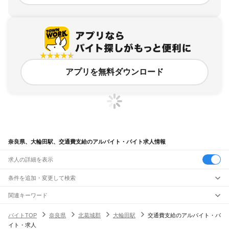
アプリを無料ダウンロード
奈良県、大輪田駅、交通費支給のアルバイト・バイト求人情報
求人の詳細を表示
条件を追加・変更して検索
市区町村を追加・変更
関連キーワード
完全在宅ワーク 全国
シール貼り 在宅
現在地周辺
ガチャガチャ
犬カフェ
奈良県
駅を追加・変更
バイトTOP
奈良県
北葛城郡
大輪田駅
交通費支給のアルバイト・バ
奈良県
すべて
イト・求人
奈良市
大和高田市
大和郡山市
天理市
橿原市
桜井市
五條市
御所市
生駒市
香芝市