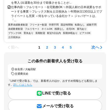
を導入 (出退勤を30分まで前後させることが...
仕事内容 ✨フルリモート・在宅勤務OK ✨外国人材の日本就業をサポ
ートする事業 ✨フレックス制＆土日祝休み ✨年間休日130日以上でプ
ライベートも充実 ＜何をやっている会社か？＞ ジャパゲートは、
「...
業界未経験者歓迎
フリーター歓迎
学歴不問
固定時間制
転勤なし
経験不問
未経験者歓迎
フルリモート
ネイルOK
残業なし
在宅OK
賞与あり
ブランクOK
育休あり
長期歓迎
駅近5分以内
長期休暇あり
ピアスOK
土日祝休み
前へ
次へ
1
2
3
4
5
この条件の新着求人を受け取る
奈良県 / 大輪田駅
交通費支給
「LINEで受け取る」では、新着求人のほか、おすすめ情報なども配信しま
す。
詳しくはこちら
LINEで受け取る
メールで受け取る