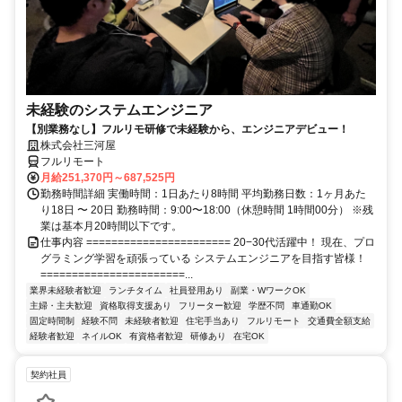
未経験のシステムエンジニア
【別業務なし】フルリモ研修で未経験から、エンジニアデビュー！
株式会社三河屋
フルリモート
月給251,370円～687,525円
勤務時間詳細 実働時間：1日あたり8時間 平均勤務日数：1ヶ月あた
り18日 〜 20日 勤務時間：9:00〜18:00（休憩時間 1時間00分） ※残
業は基本月20時間以下です。
仕事内容 ======================= 20−30代活躍中！ 現在、プロ
グラミング学習を頑張っている システムエンジニアを目指す皆様！
=======================...
業界未経験者歓迎
ランチタイム
社員登用あり
副業・WワークOK
主婦・主夫歓迎
資格取得支援あり
フリーター歓迎
学歴不問
車通勤OK
固定時間制
経験不問
未経験者歓迎
住宅手当あり
フルリモート
交通費全額支給
経験者歓迎
ネイルOK
有資格者歓迎
研修あり
在宅OK
契約社員