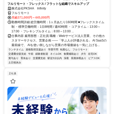
フルリモート・フレックス / フラットな組織でスキルアップ
株式会社PKSHA Infinity
フルリモート
月給371,000円～445,000円
勤務時間詳細 総労働時間：1ヶ月あたり160時間 ■フレックスタイム
制 ・標準労働時間：1日8時間 / 週40時間 ・コアタイム：13:00～
17:00 ・フレキシブルタイム：8:00～13:00 ...
仕事内容 雇用形態：正社員 職種：Webサービス法人営業、その他カ
スタマーサクセス、営業企画 ――「学ぶ人が評価される」 AI SaaSの
最前線で、 AIを使い倒しながら営業の市場価値を一気に上げる...
ランチタイム
資格取得支援あり
学歴不問
転勤なし
フルリモート
交通費全額支給
午前
経験者歓迎
ネイルOK
食費補助あり
夕方
在宅OK
賞与あり
育休あり
交通費支給
駅近5分以内
深夜
長期休暇あり
ピアスOK
土日祝休み
正社員