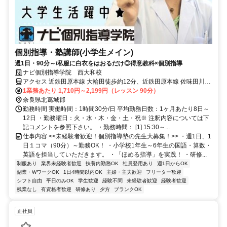
個別指導・塾講師(小学生メイン)
週1日・90分～/私服に白衣をはおるだけ◎得意教科×個別指導
ナビ個別指導学院 西大和校
アクセス 近鉄田原本線 大輪田徒歩約12分、近鉄田原本線 佐味田川徒
歩約20分、ＪＲ和歌山線 畠田徒歩約23分 大輪田駅より徒歩12分
1業務あたり 1,710円～2,199円（レッスン 90分）
奈良県北葛城郡
勤務時間 実働時間：1時間30分/日 平均勤務日数：1ヶ月あたり8日～
12日 ・勤務曜日：火・水・木・金・土・祝※ 注釈内容については下
記コメントを参照下さい。 ・勤務時間： [1] 15:30～...
仕事内容 <<未経験者歓迎！個別指導塾の先生大募集！>> ・週1日、1
日１コマ（90分）～勤務OK！ ・小学校1年生～6年生の国語・算数・
英語を担当していただきます。 ・「ほめる指導」を実践！ ・研修...
制服あり
業界未経験者歓迎
扶養内勤務OK
社員登用あり
週1日からOK
副業・WワークOK
1日4時間以内OK
主婦・主夫歓迎
フリーター歓迎
シフト自由
平日のみOK
学生歓迎
経験不問
未経験者歓迎
経験者歓迎
残業なし
有資格者歓迎
研修あり
夕方
ブランクOK
正社員