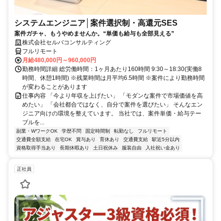
システムエンジニア│案件選択制・高還元SES
案件ガチャ、もうやめませんか。“単価も給与も全部見える”
株式会社セルバコンサルティング
フルリモート
月給480,000円～960,000円
勤務時間詳細 総労働時間：1ヶ月あたり160時間 9:30～18:30(実働8
時間、休憩1時間) ※残業時間は月平均6.5時間 ※案件により勤務時間
が変わることがあります
仕事内容 「今より年収を上げたい」 「モダンな案件で市場価値を高
めたい」 「会社都合ではなく、自分で案件を選びたい」 そんなエン
ジニア向けの環境を整えています。 当社では、案件単価・給与テー
ブルを...
副業・WワークOK
学歴不問
固定時間制
転勤なし
フルリモート
交通費全額支給
在宅OK
賞与あり
育休あり
交通費支給
駅近5分以内
資格取得手当あり
長期休暇あり
土日祝休み
服装自由
入社祝い金あり
正社員