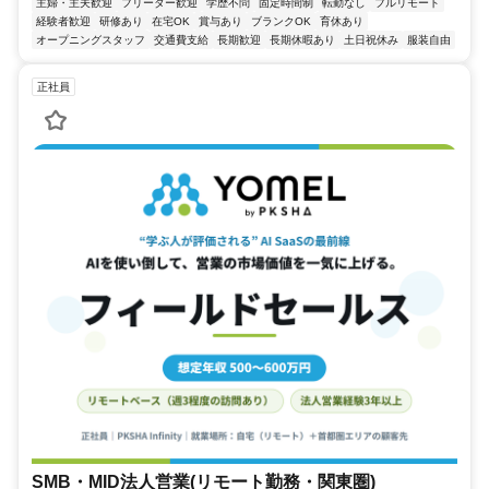
主婦・主夫歓迎
フリーター歓迎
学歴不問
固定時間制
転勤なし
フルリモート
経験者歓迎
研修あり
在宅OK
賞与あり
ブランクOK
育休あり
オープニングスタッフ
交通費支給
長期歓迎
長期休暇あり
土日祝休み
服装自由
正社員
SMB・MID法人営業(リモート勤務・関東圏)