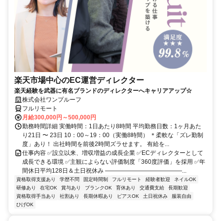
楽天市場中心のEC運営ディレクター
楽天経験を武器に有名ブランドのディレクターへキャリアアップ☆
株式会社ワンプルーフ
フルリモート
月給300,000円～500,000円
勤務時間詳細 実働時間：1日あたり8時間 平均勤務日数：1ヶ月あた
り21日 〜 23日 10：00～19：00（実働8時間） ＊柔軟な「ズレ勤制
度」あり！ 出社時間を前後2時間ズラせます。 有給を...
仕事内容 ✅設立以来、増収増益の成長企業 ✅ECディレクターとして
成長できる環境 ✅主観によらない評価制度「360度評価」を採用 ✅年
間休日平均128日＆土日祝休み ―――――――――――――...
資格取得支援あり
学歴不問
固定時間制
フルリモート
経験者歓迎
ネイルOK
研修あり
在宅OK
賞与あり
ブランクOK
育休あり
交通費支給
長期歓迎
資格取得手当あり
社割あり
長期休暇あり
ピアスOK
土日祝休み
服装自由
ひげOK