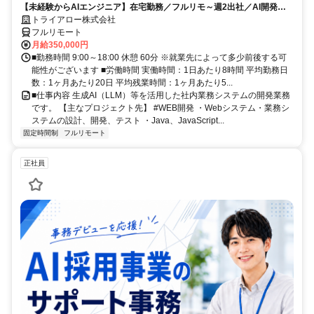
【未経験からAIエンジニア】在宅勤務／フルリモ～週2出社／AI開発を
仕事にする
トライアロー株式会社
フルリモート
月給350,000円
■勤務時間 9:00～18:00 休憩 60分 ※就業先によって多少前後する可
能性がございます ■労働時間 実働時間：1日あたり8時間 平均勤務日
数：1ヶ月あたり20日 平均残業時間：1ヶ月あたり5...
■仕事内容 生成AI（LLM）等を活用した社内業務システムの開発業務
です。 【主なプロジェクト先】 #WEB開発 ・Webシステム・業務シ
ステムの設計、開発、テスト ・Java、JavaScript...
固定時間制
フルリモート
正社員