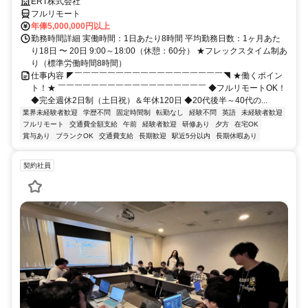
ERT株式会社
フルリモート
年俸5,000,000円以上
勤務時間詳細 実働時間：1日あたり8時間 平均勤務日数：1ヶ月あた
り18日 〜 20日 9:00～18:00（休憩：60分） ★フレックスタイム制あ
り（標準労働時間8時間）
仕事内容 ◤￣￣￣￣￣￣￣￣￣￣￣￣￣￣￣￣￣￣◥ ★働くポイン
ト！★ ￣￣￣￣￣￣￣￣￣￣￣￣￣￣￣￣￣￣ ◆フルリモートOK！
◆完全週休2日制（土日祝）＆年休120日 ◆20代後半～40代の...
業界未経験者歓迎
学歴不問
固定時間制
転勤なし
経験不問
英語
未経験者歓迎
フルリモート
交通費全額支給
午前
経験者歓迎
研修あり
夕方
在宅OK
賞与あり
ブランクOK
交通費支給
長期歓迎
駅近5分以内
長期休暇あり
契約社員