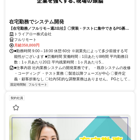
在宅勤務でシステム開発
【在宅勤務／フルリモ～週2出社】〇実装・テストに集中できるPG募集
〇業務用端末貸与あり
トライアロー株式会社
フルリモート
月給350,000円
■勤務時間 9:00～18:00 休憩 60分 ※就業先によって多少前後する可
能性がございます ■労働時間 実働時間：1日あたり8時間 平均勤務日
数：1ヶ月あたり20日 平均残業時間：1ヶ月あたり5...
■仕事内容 社内業務システムの開発業務です。 ・既存システムの改修
・コーディング ・テスト業務 〇製造以降フェーズが中心 〇要件定
義・顧客折衝なし 〇社内SE的な調整業務はありません。 PGとして...
固定時間制
フルリモート
契約社員