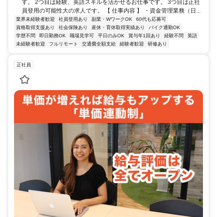
す。 2つ目は経験、英語スキルを活かせるお仕事です。 3つ目は正社
員登用の可能性大の求人です。 【 仕事内容 】 ・資金管理業務（日...
業界未経験者歓迎
社員登用あり
副業・WワークOK
60代も応募可
資格取得支援あり
社会保険あり
産休・育休取得実績あり
バイク通勤OK
学歴不問
即日勤務OK
職場見学可
平日のみOK
賞与年1回あり
経験不問
英語
未経験者歓迎
フルリモート
交通費全額支給
経験者歓迎
研修あり
正社員