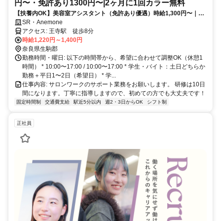
円〜・免許あり1300円〜|2ヶ月に1回カラー無料
【扶養内OK】美容室アシスタント（免許あり優遇）時給1,300円〜｜営
業時間内レッスン
SR・Anemone
アクセス: 王寺駅 徒歩8分
時給1,220円～1,400円
奈良県生駒郡
勤務時間・曜日: 以下の時間帯から、希望に合わせて調整OK（休憩1
時間） * 10:00〜17:00 / 10:00〜17:00 * 学生・バイト：土日どちらか
勤務＋平日1〜2日（希望日） * 学...
仕事内容: サロンワークのサポート業務をお願いします。 研修は10日
間になります。丁寧に指導しますので、初めての方でも大丈夫です！
固定時間制
交通費支給
駅近5分以内
週2・3日からOK
シフト制
正社員