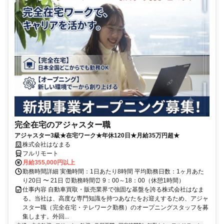
完全在宅のアジャスター職
アジャスター3級★在宅ワーク★年休120日★月給35万円超★
株式会社はなまる
フルリモート
月給355,000円以上
勤務時間詳細 実働時間：1日あたり8時間 平均勤務日数：1ヶ月あた
り20日 〜 21日 ⏰勤務時間⏰ 9：00～18：00（休憩1時間）
仕事内容 自動車買取・販売業界で強固な基盤を誇る株式会社はなま
る。当社は、高度な専門知識を持つあなたをお迎えするため、アジャ
スター職（完全在宅・テレワーク勤務）のオープニングスタッフを募
集します。外回...