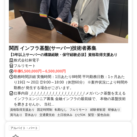
関西 インフラ基盤(サーバー)技術者募集
【3年以上サーバーの構築経験・保守経験必須】資格取得支援あり
株式会社林電子
フルリモート
年俸5,500,000円～6,500,000円
勤務時間詳細 実働時間：1日あたり8時間 平均勤務日数：1ヶ月あた
り19日 〜 20日 ⏰9:00～18:00（休憩60分） ※案件状況により時間外
勤務が 発生する場合がございます。
仕事内容 _/_/_/_/_/_/_/_/_/_/_/_/_/_/_/_/_/_/ メガバンク基盤を支える
インフラエンジニア募集 金融インフラの最前線で、 本物の基盤技術
を磨きませんか。 当社...
資格取得支援あり
固定時間制
転勤なし
フルリモート
経験者歓迎
研修あり
賞与あり
育休あり
交通費支給
土日祝休み
ひげOK
髪型・髪色自由
アルバイト・パート