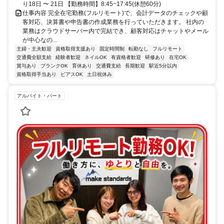
り18日 〜 21日 【勤務時間】8:45~17:45(休憩60分)
仕事内容 完全在宅勤務(フルリモート)で、会計データのチェックや顧
客対応、決算書や申告書の作成業務を行っていただきます。 社内の
業務はクラウドサーバー内で完結でき、顧客対応はチャットやメール
が中心なの...
主婦・主夫歓迎
資格取得支援あり
固定時間制
転勤なし
フルリモート
交通費全額支給
経験者歓迎
ネイルOK
有資格者歓迎
研修あり
在宅OK
賞与あり
ブランクOK
育休あり
交通費支給
長期歓迎
駅近5分以内
資格取得手当あり
ピアスOK
土日祝休み
アルバイト・パート