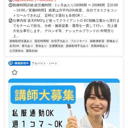
月給300,000円～600,000円
勤務時間詳細 総労働時間：1ヶ月あたり160時間 〜 200時間 【10:00
～19:00／実働8時間】 残業は月平均20h程度。 自分でタスクをコン
トロールできれば、 定時ピタ退社も全然OK！...
仕事内容 楽天RMSなど使ってクライアントの EC戦略立案から実行ま
でをチームで担当。 分析・施策提案・運用を一貫して行い、 売上最
大化を牽引します。 デロンギ等、ナショナルブランドの 年間売り
上...
資格取得支援あり
固定時間制
住宅手当あり
フルリモート
経験者歓迎
研修あり
在宅OK
賞与あり
育休あり
交通費支給
資格取得手当あり
長期休暇あり
土日祝休み
服装自由
アルバイト・パート