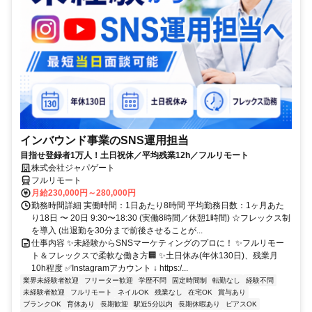
インバウンド事業のSNS運用担当
目指せ登録者1万人！土日祝休／平均残業12h／フルリモート
株式会社ジャパゲート
フルリモート
月給230,000円～280,000円
勤務時間詳細 実働時間：1日あたり8時間 平均勤務日数：1ヶ月あた
り18日 〜 20日 9:30〜18:30 (実働8時間／休憩1時間) ☆フレックス制
を導入 (出退勤を30分まで前後させることが...
仕事内容 ✨未経験からSNSマーケティングのプロに！ ✨フルリモー
ト＆フレックスで柔軟な働き方🏢 ✨土日休み(年休130日)、残業月
10h程度 ✅Instagramアカウント ↓ https:/...
業界未経験者歓迎
フリーター歓迎
学歴不問
固定時間制
転勤なし
経験不問
未経験者歓迎
フルリモート
ネイルOK
残業なし
在宅OK
賞与あり
ブランクOK
育休あり
長期歓迎
駅近5分以内
長期休暇あり
ピアスOK