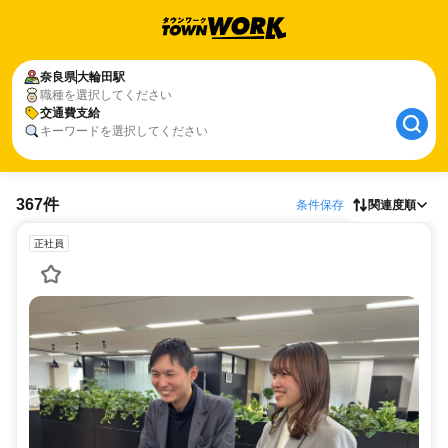
奈良県
大輪田駅
職種を選択してください
交通費支給
キーワードを選択してください
367件
条件保存
関連度順
正社員