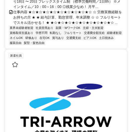
り18日 〜 20日 フレックスタイム制 （標準労働時間／1日8h） ※メ
インタイム／10：00～16：00 ◎残業少なめ！ 月平...
仕事内容 ★☆★☆★☆★☆★☆★☆★☆★☆★☆ ☆ 労務実務経験を
お持ちの方 ★ ★ 給与計算、勤怠管理、年末調整 ☆ ☆ フルリモート
でスキル活かせる！ ★ ★☆★☆★☆★☆★☆★☆★☆★☆★☆ ...
業界未経験者歓迎
社員登用あり
副業・WワークOK
主婦・主夫歓迎
資格取得支援あり
学歴不問
転勤なし
フルリモート
交通費全額支給
経験者歓迎
ネイルOK
研修あり
在宅OK
賞与あり
交通費支給
ピアスOK
土日祝休み
服装自由
髪型・髪色自由
派遣社員