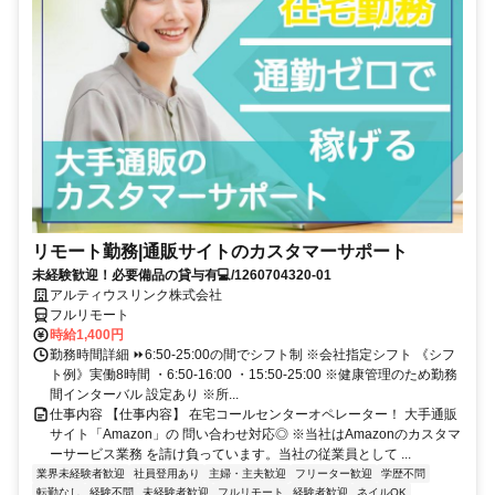
リモート勤務|通販サイトのカスタマーサポート
未経験歓迎！必要備品の貸与有💻/1260704320-01
アルティウスリンク株式会社
フルリモート
時給1,400円
勤務時間詳細 ⏩6:50-25:00の間でシフト制 ※会社指定シフト 《シフ
ト例》実働8時間 ・6:50-16:00 ・15:50-25:00 ※健康管理のため勤務
間インターバル 設定あり ※所...
仕事内容 【仕事内容】 在宅コールセンターオペレーター！ 大手通販
サイト「Amazon」の 問い合わせ対応◎ ※当社はAmazonのカスタマ
ーサービス業務 を請け負っています。当社の従業員として ...
業界未経験者歓迎
社員登用あり
主婦・主夫歓迎
フリーター歓迎
学歴不問
転勤なし
経験不問
未経験者歓迎
フルリモート
経験者歓迎
ネイルOK