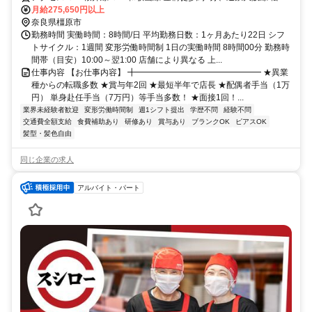
徒歩約19分、近鉄南大阪線 浮孔徒歩約23分 JR「金橋」駅より徒歩6
月給275,650円以上
分
奈良県橿原市
勤務時間 実働時間：8時間/日 平均勤務日数：1ヶ月あたり22日 シフ
トサイクル：1週間 変形労働時間制 1日の実働時間 8時間00分 勤務時
間帯（目安）10:00～翌1:00 店舗により異なる 上...
仕事内容 【お仕事内容】 ╋━━━━━━━━━━━━━━━ ★異業
種からの転職多数 ★賞与年2回 ★最短半年で店長 ★配偶者手当（1万
円） 単身赴任手当（7万円）等手当多数！ ★面接1回！...
業界未経験者歓迎
変形労働時間制
週1シフト提出
学歴不問
経験不問
交通費全額支給
食費補助あり
研修あり
賞与あり
ブランクOK
ピアスOK
髪型・髪色自由
同じ企業の求人
アルバイト・パート