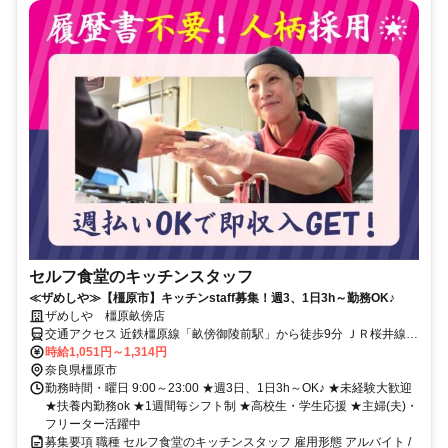
セルフ食堂のキッチンスタッフ
≪ザめしや≫【橿原市】キッチンstaff募集！週3、1日3h～勤務OK♪
ザめしや 橿原畝傍店
交通アクセス 近鉄橿原線「畝傍御陵前駅」から徒歩9分 ＪＲ桜井線/
ＪＲ和歌山線「畝傍駅」から車5分 近鉄橿原線「橿原神宮前駅」から
時給1,051円～1,314円
車5分
奈良県橿原市
勤務時間・曜日 9:00～23:00 ★週3日、1日3h～OK♪ ★未経験大歓迎
★扶養内勤務ok ★1週間毎シフト制 ★高校生・学生応援 ★主婦(夫)・
フリーター活躍中
募集要項 職種 セルフ食堂のキッチンスタッフ 雇用形態 アルバイト /