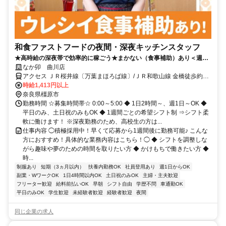
和食ファストフードの夜間・深夜キッチンスタッフ
★高時給の深夜帯で効率的に稼ごう★まかない（食事補助）あり＜週1
～/1日2ｈ～＞
なか卯 曲川店
アクセス ＪＲ桜井線〔万葉まほろば線〕/ＪＲ和歌山線 金橋徒歩約3
分、近鉄大阪線 松塚徒歩約21分、近鉄南大阪線 坊城徒歩約22分
時給1,413円以上
奈良県橿原市
勤務時間 ☆募集時間帯☆ 0:00～5:00 ◆ 1日2時間～、週1日～OK ◆
平日のみ、土日祝のみもOK ◆ 1週間ごとの希望シフト制 ⇒シフト柔
軟に働けます！ ※深夜勤務のため、高校生の方は...
仕事内容 ◯積極採用中！早くて応募から1週間後に勤務可能♪ こんな
方におすすめ！具体的な業務内容はこちら！◯ ◆ シフトを調整しな
がら趣味や夢のための時間を取りたい方 ◆ かけもちで働きたい方 ◆
時...
制服あり
短期（3ヵ月以内）
扶養内勤務OK
社員登用あり
週1日からOK
副業・WワークOK
1日4時間以内OK
土日祝のみOK
主婦・主夫歓迎
フリーター歓迎
給料前払いOK
早朝
シフト自由
学歴不問
車通勤OK
平日のみOK
学生歓迎
未経験者歓迎
経験者歓迎
夜間
同じ企業の求人