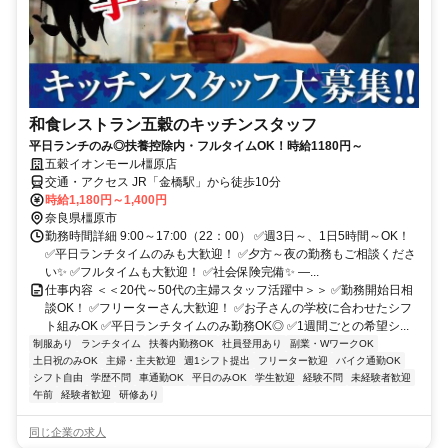
和食レストラン五穀のキッチンスタッフ
平日ランチのみ◎扶養控除内・フルタイムOK！時給1180円～
五穀イオンモール橿原店
交通・アクセス JR「金橋駅」から徒歩10分
時給1,180円～1,400円
奈良県橿原市
勤務時間詳細 9:00～17:00（22：00） ✅週3日～、1日5時間～OK！
✅平日ランチタイムのみも大歓迎！ ✅夕方～夜の勤務もご相談くださ
い✨ ✅フルタイムも大歓迎！ ✅社会保険完備✨ ―...
仕事内容 ＜＜20代～50代の主婦スタッフ活躍中＞＞ ✅勤務開始日相
談OK！ ✅フリーターさん大歓迎！ ✅お子さんの学校に合わせたシフ
ト組みOK ✅平日ランチタイムのみ勤務OK◎ ✅1週間ごとの希望シ...
制服あり
ランチタイム
扶養内勤務OK
社員登用あり
副業・WワークOK
土日祝のみOK
主婦・主夫歓迎
週1シフト提出
フリーター歓迎
バイク通勤OK
シフト自由
学歴不問
車通勤OK
平日のみOK
学生歓迎
経験不問
未経験者歓迎
午前
経験者歓迎
研修あり
同じ企業の求人