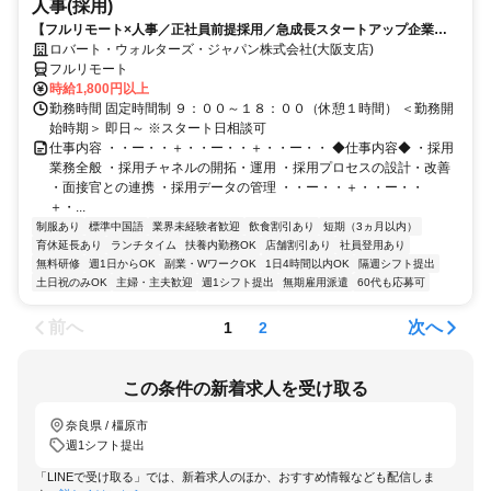
人事(採用)
【フルリモート×人事／正社員前提採用／急成長スタートアップ企業／
英語】Robert Walters
ロバート・ウォルターズ・ジャパン株式会社(大阪支店)
フルリモート
時給1,800円以上
勤務時間 固定時間制 ９：００～１８：００（休憩１時間） ＜勤務開
始時期＞ 即日～ ※スタート日相談可
仕事内容 ・・ー・・＋・・ー・・＋・・ー・・ ◆仕事内容◆ ・採用
業務全般 ・採用チャネルの開拓・運用 ・採用プロセスの設計・改善
・面接官との連携 ・採用データの管理 ・・ー・・＋・・ー・・
＋・...
制服あり
標準中国語
業界未経験者歓迎
飲食割引あり
短期（3ヵ月以内）
育休延長あり
ランチタイム
扶養内勤務OK
店舗割引あり
社員登用あり
無料研修
週1日からOK
副業・WワークOK
1日4時間以内OK
隔週シフト提出
土日祝のみOK
主婦・主夫歓迎
週1シフト提出
無期雇用派遣
60代も応募可
前へ
次へ
1
2
この条件の新着求人を受け取る
奈良県 / 橿原市
週1シフト提出
「LINEで受け取る」では、新着求人のほか、おすすめ情報なども配信しま