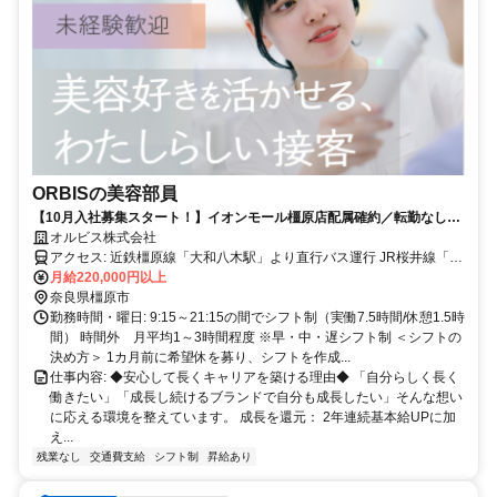
ORBISの美容部員
【10月入社募集スタート！】イオンモール橿原店配属確約／転勤なし／
マイカー通勤OK／業績好調・安定基盤で将来も安心♪定期的に働きやす
オルビス株式会社
い環境を整えてます！ノルマなし×高い商品力で未経験も安心。産育休
アクセス: 近鉄橿原線「大和八木駅」より直行バス運行 JR桜井線「金
取得率100％・残業ほぼなしで長く働けます。
橋駅」より徒歩10分
月給220,000円以上
奈良県橿原市
勤務時間・曜日: 9:15～21:15の間でシフト制（実働7.5時間/休憩1.5時
間） 時間外 月平均1～3時間程度 ※早・中・遅シフト制 ＜シフトの
決め方＞ 1カ月前に希望休を募り、シフトを作成...
仕事内容: ◆安心して長くキャリアを築ける理由◆ 「自分らしく長く
働きたい」「成長し続けるブランドで自分も成長したい」そんな想い
に応える環境を整えています。 成長を還元： 2年連続基本給UPに加
え...
残業なし
交通費支給
シフト制
昇給あり