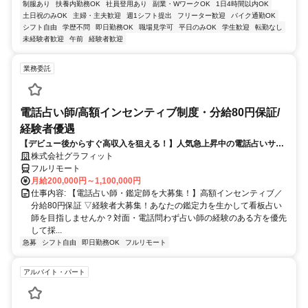
制服あり
扶養内勤務OK
社員登用あり
副業・WワークOK
1日4時間以内OK
土日祝のみOK
主婦・主夫歓迎
週1シフト提出
フリーター歓迎
バイク通勤OK
シフト自由
学歴不問
即日勤務OK
職場見学可
平日のみOK
学生歓迎
転勤なし
未経験者歓迎
午前
経験者歓迎
業務委託
電話占い師/高額インセンティブ制度・分給80円保証/
経験者優遇
【デビュー後からすぐ高収入を狙える！】人気急上昇中の電話占いサイ
トで占いのお仕事
株式会社グラフィット
フルリモート
月給200,000円～1,100,000円
仕事内容: 【電話占い師・鑑定師を大募集！】高額インセンティブ／
分給80円保証 ▽経験者大募集！あなたの鑑定力を生かして看板占い
師を目指しませんか？対面・電話問わず占い師の経験のある方を優先
して採...
急募
シフト自由
即日勤務OK
フルリモート
アルバイト・パート