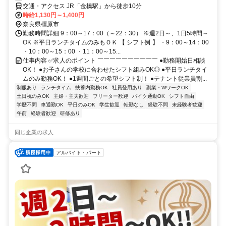
交通・アクセス JR「金橋駅」から徒歩10分
時給1,130円～1,400円
奈良県橿原市
勤務時間詳細 9：00～17：00（～22：30） ※週2日～、1日5時間～
OK ※平日ランチタイムのみもＯＫ 【 シフト例 】 ・9：00～14：00
・10：00～15：00 ・11：00～15...
仕事内容 ✅求人のポイント ￣￣￣￣￣￣￣￣￣￣ ●勤務開始日相談
OK！ ●お子さんの学校に合わせたシフト組みOK◎ ●平日ランチタイ
ムのみ勤務OK！ ●1週間ごとの希望シフト制！ ●テナント従業員割...
制服あり
ランチタイム
扶養内勤務OK
社員登用あり
副業・WワークOK
土日祝のみOK
主婦・主夫歓迎
フリーター歓迎
バイク通勤OK
シフト自由
学歴不問
車通勤OK
平日のみOK
学生歓迎
転勤なし
経験不問
未経験者歓迎
午前
経験者歓迎
研修あり
同じ企業の求人
アルバイト・パート