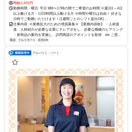
時給1,400円
勤務時間・曜日: 平日 9時〜17時の間でご希望のお時間 ※週3日～4日
以上働ける方・1日5時間以上働ける方 ※時間や曜日は自由！ 好きな
日時でご勤務いただけます！(1週間ごとのシフト提出OK) ...
仕事内容: ※業務拡大のための増員募集※ 【業務内容例】 ・人材派
遣、人材紹介が必要な企業にテレアポをし、必要な職種のヒアリング
・新商品の案内を実施し、訪問商談のアポイントを取得 etc ご質...
英語
フルリモート
在宅OK
アルバイト・パート