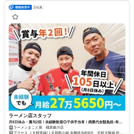
正社員
ラーメン店スタッフ
月8日休み・賞与2回！未経験歓迎◎子供手当有！残業代全額負担♪有給
100％取得
ラーメンまこと屋 橿原曲川店
アクセス ＪＲ桜井線/ＪＲ和歌山線 金橋徒歩約6分、近鉄大阪線 松塚