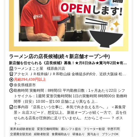
ラーメン店の店長候補(続々新店舗オープン中)
新店舗を任せられる《店長候補》募集！★月8日休み★賞与年2回★有給
休暇100％取得推奨
ラーメンまこと屋 橿原曲川店
アクセス ＪＲ桜井線/ＪＲ和歌山線 金橋徒歩約6分、近鉄大阪線 松塚
徒歩約19分、近鉄南大阪線 浮孔徒歩約23分 JR「金橋」駅より徒歩6
月給294,430円以上
分
奈良県橿原市
勤務時間 実働時間：8時間/日 平均勤務日数：1ヶ月あたり22日 シフ
トサイクル：1週間 変形労働時間制 1日の実働時間 8時間00分 勤務時
間帯（目安）10:00～翌1:00 店舗により異なる 上...
仕事内容 『店長という仕事に、本気で向き合える方へ。』 ＜募集背
景＞ 出店スピード、想定以上。 新規オープンが続く一方で、 店を任
せられる店長が圧倒的に足りていません。 だからこそ―― ？ ポス
ト...
業界未経験者歓迎
変形労働時間制
週1シフト提出
フリーター歓迎
学歴不問
交通費全額支給
経験者歓迎
食費補助あり
研修あり
賞与あり
ブランクOK