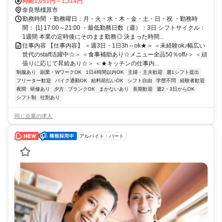
和歌山線 畝傍徒歩約19分 吉野家 橿原店 車5分／マクドナルド 橿原大
時給1,051円～1,314円
久保店 車7分
奈良県橿原市
勤務時間 ・勤務曜日：月・火・水・木・金・土・日・祝 ・勤務時
間： [1] 17:00～21:00 ・最低勤務日数（週）：3日 シフトサイクル：
1週間 本業の定時後にそのまま勤務◎ 決まった時間...
仕事内容 【仕事内容】 ＜週3日・1日3h～ok★＞ ＜未経験ok♪幅広い
世代のstaff活躍中☆＞ ＜食事補助あり☆メニュー全品50％off♪＞ ＜頑
張りに応じて昇給あり☆＞ ＜★キッチンの仕事内...
制服あり
副業・WワークOK
1日4時間以内OK
主婦・主夫歓迎
週1シフト提出
フリーター歓迎
バイク通勤OK
給料前払いOK
シフト自由
学歴不問
経験者歓迎
夜間
研修あり
夕方
ブランクOK
まかないあり
長期歓迎
週2・3日からOK
シフト制
社割あり
同じ企業の求人
アルバイト・パート