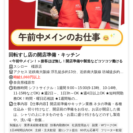
回転すし店の開店準備・キッチン
＜午前中メイン！＞接客ほぼ無し！開店準備や製造などコツコツ働ける
スシロー 橿原店
アクセス 近鉄南大阪線 浮孔徒歩約13分、近鉄南大阪線 坊城徒歩約14
分、ＪＲ桜井線/ＪＲ和歌山線 金橋徒歩約15分
時給1,060円以上
奈良県橿原市
勤務時間 シフトサイクル：1週間 9:00～15:00(9-13時、10-14時、
11-15時などOK) ★週2日～、1日3h～OK ★週4日以上OK ★短時間勤
務OK！時間・曜日応相談 ★1週間毎の...
仕事内容 【仕事内容】開店前準備やキッチン業務 ネタの準備・各種
仕込み・切り付けなど、開店前の準備をお任せ。お店が開店した後
は、シャリの上にネタをのせる・お皿に盛り付けるなどのすし製造
や、洗い場・炊飯...
制服あり
業界未経験者歓迎
扶養内勤務OK
社員登用あり
副業・WワークOK
1日4時間以内OK
主婦・主夫歓迎
週1シフト提出
60代も応募可
フリーター歓迎