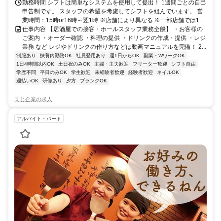
勤務時間 シフトは簡単なシステムを使用して提出！ 1週間ごとの自己
申告制です。 スタッフの希望を考慮してシフトを組んでいます。 営
業時間：15時or16時～翌1時 ※店舗により異なる ※一部店舗では1...
仕事内容 【居酒屋での接客・ホールスタッフ業務全般】 ・お客様の
ご案内 ・オーダー確認 ・料理の提供 ・ドリンクの作成・提供 ・レジ
業務 など レジやドリンクの作り方などは動画マニュアルを完備！ 2...
制服あり
扶養内勤務OK
社員登用あり
週1日からOK
副業・WワークOK
1日4時間以内OK
土日祝のみOK
主婦・主夫歓迎
フリーター歓迎
シフト自由
学歴不問
平日のみOK
学生歓迎
未経験者歓迎
経験者歓迎
ネイルOK
週払いOK
研修あり
夕方
ブランクOK
同じ企業の求人
アルバイト・パート