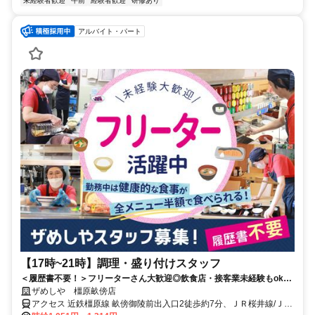
未経験者歓迎
午前
経験者歓迎
研修あり
アルバイト・パート
【17時~21時】調理・盛り付けスタッフ
＜履歴書不要！＞フリーターさん大歓迎◎飲食店・接客業未経験もok！
幅広い世代のstaffが活躍中☆
ザめしや 橿原畝傍店
アクセス 近鉄橿原線 畝傍御陵前出入口2徒歩約7分、ＪＲ桜井線/ＪＲ