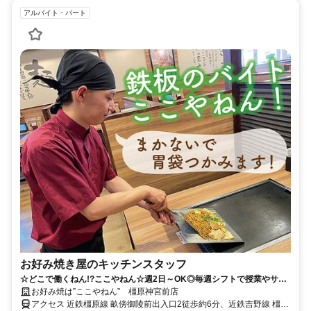
アルバイト・パート
お好み焼き屋のキッチンスタッフ
☆どこで働くねん!?ここやねん☆週2日～OK◎毎週シフトで授業やサー
クルとの両立を応援！お好み焼が得意料理になるかも♪
お好み焼は”ここやねん” 橿原神宮前店
アクセス 近鉄橿原線 畝傍御陵前出入口2徒歩約6分、近鉄吉野線 橿原