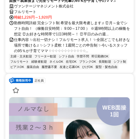
面接～就業後まで完全リモート✨先輩の95％が子育て中のママ♫
ヴァンテージマネジメント株式会社
フルリモート
時給1,226円～1,920円
勤務時間詳細 完全シフト制 希望を最大限考慮します♫ ⏰月～金でシ
フト自由！ （稼働目安時間： 9:00～17:00 ） ※週9時間以上の稼働を
想定 ⏰お好きな時間帯で1日3時間～！ ⏰平日のみの週...
仕事内容 ✨出社一切ナシ！フルリモート求人！ ✨全国どこでも好きな
場所で働ける♫ ✨シフト柔軟！1週間ごとの申告制 ✨今いるスタッフ
の95％が子育てママ ༶ ༶ ༶ ༶ ༶ ༶ ༶ ༶ ༶ ༶ ༶ ༶...
主婦・主夫歓迎
フリーター歓迎
シフト自由
学歴不問
即日勤務OK
フルリモート
経験者歓迎
ネイルOK
在宅OK
ブランクOK
長期歓迎
シフト制
ピアスOK
服装自由
履歴書不要
友達と応募OK
ひげOK
髪型・髪色自由
正社員