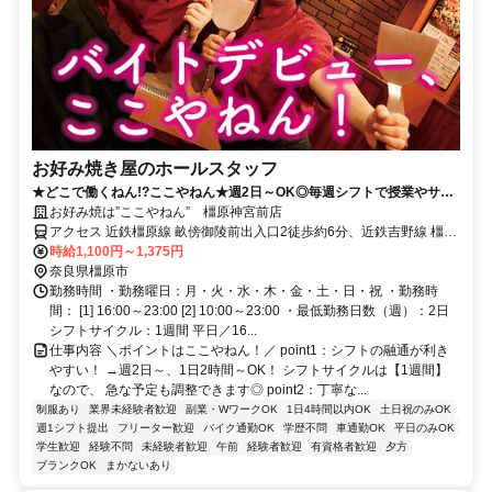
お好み焼き屋のホールスタッフ
★どこで働くねん!?ここやねん★週2日～OK◎毎週シフトで授業やサー
クルとの両立を応援！人と関わる力が自然と身につく♪
お好み焼は”ここやねん” 橿原神宮前店
アクセス 近鉄橿原線 畝傍御陵前出入口2徒歩約6分、近鉄吉野線 橿原
神宮前東口徒歩約11分、近鉄橿原線 橿原神宮前東口徒歩約11分
時給1,100円～1,375円
奈良県橿原市
勤務時間 ・勤務曜日：月・火・水・木・金・土・日・祝 ・勤務時
間： [1] 16:00～23:00 [2] 10:00～23:00 ・最低勤務日数（週）：2日
シフトサイクル：1週間 平日／16...
仕事内容 ＼ポイントはここやねん！／ point1：シフトの融通が利き
やすい！ →週2日～、1日2時間～OK！ シフトサイクルは【1週間】
なので、 急な予定も調整できます◎ point2：丁寧な...
制服あり
業界未経験者歓迎
副業・WワークOK
1日4時間以内OK
土日祝のみOK
週1シフト提出
フリーター歓迎
バイク通勤OK
学歴不問
車通勤OK
平日のみOK
学生歓迎
経験不問
未経験者歓迎
午前
経験者歓迎
有資格者歓迎
夕方
ブランクOK
まかないあり