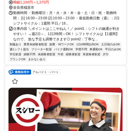
神宮前東口徒歩約11分、近鉄橿原線 橿原神宮前東口徒歩約11分
時給1,100円～1,375円
奈良県橿原市
勤務時間 ・勤務曜日：月・火・水・木・金・土・日・祝 ・勤務時
間： [1] 16:00～23:00 [2] 10:00～23:00 ・最低勤務日数（週）：2日
シフトサイクル：1週間 平日／16...
仕事内容 ＼ポイントはここやねん！／ point1：シフトの融通が利き
やすい！ →週2日～、1日2時間～OK！ シフトサイクルは【1週間】
なので、 急な予定も調整できます◎ point2：丁寧な...
制服あり
業界未経験者歓迎
副業・WワークOK
1日4時間以内OK
土日祝のみOK
週1シフト提出
フリーター歓迎
バイク通勤OK
学歴不問
車通勤OK
平日のみOK
学生歓迎
経験不問
未経験者歓迎
午前
経験者歓迎
有資格者歓迎
夕方
ブランクOK
まかないあり
アルバイト・パート