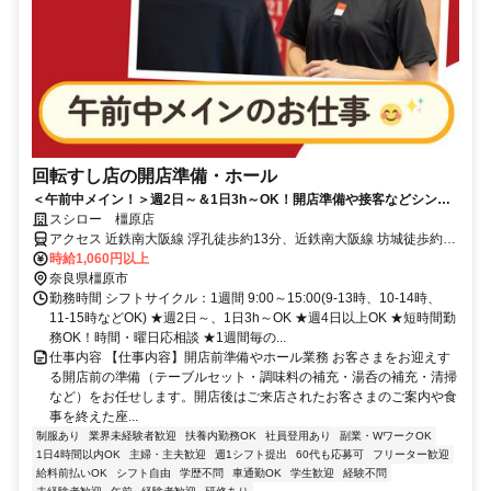
回転すし店の開店準備・ホール
＜午前中メイン！＞週2日～＆1日3h～OK！開店準備や接客などシンプ
ル業務
スシロー 橿原店
アクセス 近鉄南大阪線 浮孔徒歩約13分、近鉄南大阪線 坊城徒歩約14
分、ＪＲ桜井線/ＪＲ和歌山線 金橋徒歩約15分
時給1,060円以上
奈良県橿原市
勤務時間 シフトサイクル：1週間 9:00～15:00(9-13時、10-14時、
11-15時などOK) ★週2日～、1日3h～OK ★週4日以上OK ★短時間勤
務OK！時間・曜日応相談 ★1週間毎の...
仕事内容 【仕事内容】開店前準備やホール業務 お客さまをお迎えす
る開店前の準備（テーブルセット・調味料の補充・湯呑の補充・清掃
など）をお任せします。開店後はご来店されたお客さまのご案内や食
事を終えた座...
制服あり
業界未経験者歓迎
扶養内勤務OK
社員登用あり
副業・WワークOK
1日4時間以内OK
主婦・主夫歓迎
週1シフト提出
60代も応募可
フリーター歓迎
給料前払いOK
シフト自由
学歴不問
車通勤OK
学生歓迎
経験不問