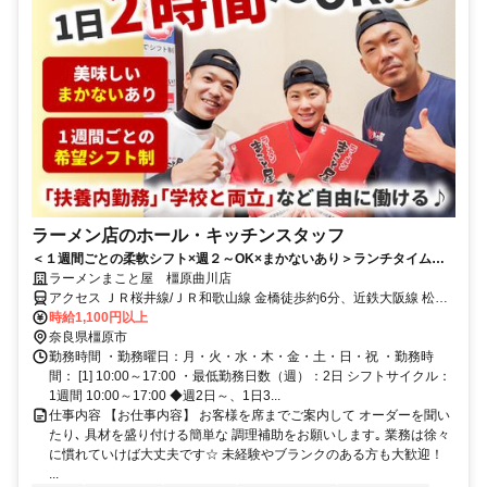
ラーメン店のホール・キッチンスタッフ
＜１週間ごとの柔軟シフト×週２～OK×まかないあり＞ランチタイムの
み◎主婦さん活躍中♪扶養内勤務OK
ラーメンまこと屋 橿原曲川店
アクセス ＪＲ桜井線/ＪＲ和歌山線 金橋徒歩約6分、近鉄大阪線 松塚
徒歩約19分、近鉄南大阪線 浮孔徒歩約23分 JR「金橋」駅より徒歩6
時給1,100円以上
分
奈良県橿原市
勤務時間 ・勤務曜日：月・火・水・木・金・土・日・祝 ・勤務時
間： [1] 10:00～17:00 ・最低勤務日数（週）：2日 シフトサイクル：
1週間 10:00～17:00 ◆週2日～、1日3...
仕事内容 【お仕事内容】 お客様を席までご案内して オーダーを聞い
たり､ 具材を盛り付ける簡単な 調理補助をお願いします｡ 業務は徐々
に慣れていけば大丈夫です☆ 未経験やブランクのある方も大歓迎！
...