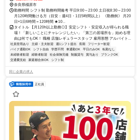
OK！ガソリン代も規定支給！ ★自転車通勤も可！（駐輪場料金は自
奈良県橿原市
己負担、店にある場合は利用可）
勤務時間 シフト制 勤務時間備考 平日9:00～23:00 土日祝8:30～23:00
月120時間働ける方（目安：週4日・1日5時間以上） 《勤務例》 月20
日×1日6時間＝120時間 ★10...
タイトル 【月120h以上勤務◎】安定シフト・安定収入が得られる職
場！「新しいことにチャレンジしたい」「第三の居場所を」始める理
由は何でもOK！ 職種 店舗レギュラースタッフ 雇用形態 アルバイト...
社員登用あり
主婦・主夫歓迎
週1シフト提出
長期
フリーター歓迎
バイク通勤OK
シフト自由
学歴不問
車通勤OK
平日のみOK
転勤なし
未経験者歓迎
経験者歓迎
社会保険完備
制服貸与
賞与あり
ブランクOK
交通費支給
家庭都合休OK
シフト制
同じ企業の求人
正社員