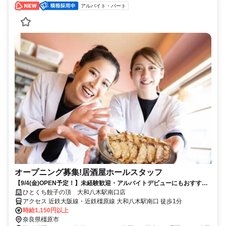
アルバイト・パート
オープニング募集!居酒屋ホールスタッフ
【9/4(金)OPEN予定！】未経験歓迎・アルバイトデビューにもおすす
め！まかない無料、髪色･髪型自由、週1日3h～OK
ひとくち餃子の頂 大和八木駅南口店
アクセス 近鉄大阪線・近鉄橿原線 大和八木駅南口 徒歩1分
時給1,150円以上
奈良県橿原市