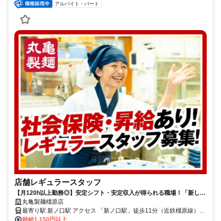
アルバイト・パート
店舗レギュラースタッフ
【月120h以上勤務◎】安定シフト・安定収入が得られる職場！「新しい
ことにチャレンジしたい」「第三の居場所を」始める理由は何でもOK！
丸亀製麺橿原店
最寄り駅 新ノ口駅 アクセス 「新ノ口駅」徒歩11分（近鉄橿原線）
「大和八木駅」徒歩13分（近鉄大阪線・橿原線） ★車・バイク通勤
時給1,150円以上