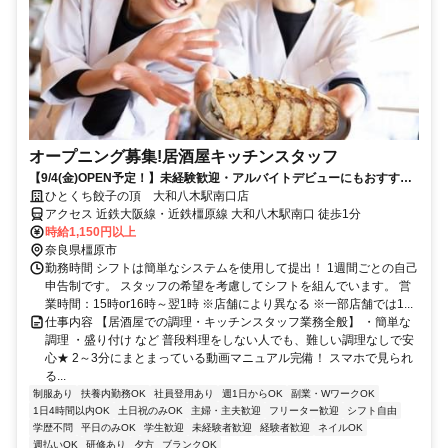
オープニング募集!居酒屋キッチンスタッフ
【9/4(金)OPEN予定！】未経験歓迎・アルバイトデビューにもおすす
め！まかない無料、髪色･髪型自由、週1日3h～OK
ひとくち餃子の頂 大和八木駅南口店
アクセス 近鉄大阪線・近鉄橿原線 大和八木駅南口 徒歩1分
時給1,150円以上
奈良県橿原市
勤務時間 シフトは簡単なシステムを使用して提出！ 1週間ごとの自己
申告制です。 スタッフの希望を考慮してシフトを組んでいます。 営
業時間：15時or16時～翌1時 ※店舗により異なる ※一部店舗では1...
仕事内容 【居酒屋での調理・キッチンスタッフ業務全般】 ・簡単な
調理 ・盛り付け など 普段料理をしない人でも、難しい調理なしで安
心★ 2～3分にまとまっている動画マニュアル完備！ スマホで見られ
る...
制服あり
扶養内勤務OK
社員登用あり
週1日からOK
副業・WワークOK
1日4時間以内OK
土日祝のみOK
主婦・主夫歓迎
フリーター歓迎
シフト自由
学歴不問
平日のみOK
学生歓迎
未経験者歓迎
経験者歓迎
ネイルOK
週払いOK
研修あり
夕方
ブランクOK