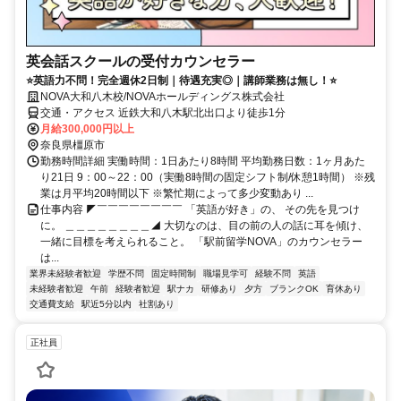
英会話スクールの受付カウンセラー
⭐英語力不問！完全週休2日制｜待遇充実◎｜講師業務は無し！⭐
NOVA大和八木校/NOVAホールディングス株式会社
交通・アクセス 近鉄大和八木駅北出口より徒歩1分
月給300,000円以上
奈良県橿原市
勤務時間詳細 実働時間：1日あたり8時間 平均勤務日数：1ヶ月あた
り21日 9：00～22：00（実働8時間の固定シフト制/休憩1時間） ※残
業は月平均20時間以下 ※繁忙期によって多少変動あり ...
仕事内容 ◤￣￣￣￣￣￣￣￣ 「英語が好き」の、 その先を見つけ
に。 ＿＿＿＿＿＿＿＿◢ 大切なのは、目の前の人の話に耳を傾け、
一緒に目標を考えられること。 「駅前留学NOVA」のカウンセラー
は...
業界未経験者歓迎
学歴不問
固定時間制
職場見学可
経験不問
英語
未経験者歓迎
午前
経験者歓迎
駅ナカ
研修あり
夕方
ブランクOK
育休あり
交通費支給
駅近5分以内
社割あり
正社員