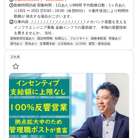
勤務時間詳細 実働時間：1日あたり8時間 平均勤務日数：1ヶ月あた
り19日 〜 20日 ⏰9:00～18:00（休憩60分） ※案件状況により時間外
勤務が 発生する場合がございます。
仕事内容 _/_/_/_/_/_/_/_/_/_/_/_/_/_/_/_/_/_/ メガバンク基盤を支える
インフラエンジニア募集 金融インフラの最前線で、 本物の基盤技術
を磨きませんか。 当社...
資格取得支援あり
固定時間制
転勤なし
フルリモート
経験者歓迎
研修あり
賞与あり
育休あり
交通費支給
土日祝休み
ひげOK
髪型・髪色自由
正社員