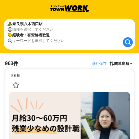
奈良県
奈良県
八木西口駅
八木西口駅
職種を選択してください
経験者・有資格者歓迎
経験者・有資格者歓迎
キーワードを選択してください
963件
条件保存
関連度順
正社員