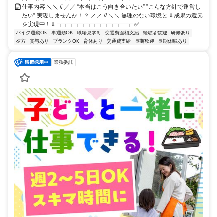
仕事内容 ＼＼ // ／／ “本当はこう向き合いたい” ”こんな方針で運営し
たい” 実現しませんか！？ ／／ // ＼＼ 無理のない環境と ⇓成果の還元
を実現中！⇓ ┯┯┯┯┯┯┯┯┯┯┯┯┯ ✅...
バイク通勤OK
車通勤OK
職場見学可
交通費全額支給
経験者歓迎
研修あり
夕方
賞与あり
ブランクOK
育休あり
交通費支給
長期歓迎
長期休暇あり
業務委託