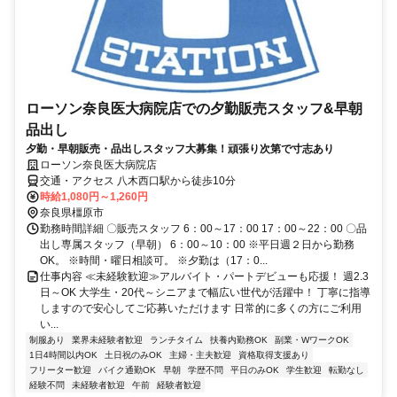
ローソン奈良医大病院店での夕勤販売スタッフ&早朝
品出し
夕勤・早朝販売・品出しスタッフ大募集！頑張り次第で寸志あり
ローソン奈良医大病院店
交通・アクセス 八木西口駅から徒歩10分
時給1,080円～1,260円
奈良県橿原市
勤務時間詳細 〇販売スタッフ 6：00～17：00 17：00～22：00 〇品
出し専属スタッフ（早朝） 6：00～10：00 ※平日週２日から勤務
OK。 ※時間・曜日相談可。 ※夕勤は（17：0...
仕事内容 ≪未経験歓迎≫アルバイト・パートデビューも応援！ 週2.3
日～OK 大学生・20代～シニアまで幅広い世代が活躍中！ 丁寧に指導
しますので安心してご応募いただけます 日常的に多くの方にご利用
い...
制服あり
業界未経験者歓迎
ランチタイム
扶養内勤務OK
副業・WワークOK
1日4時間以内OK
土日祝のみOK
主婦・主夫歓迎
資格取得支援あり
フリーター歓迎
バイク通勤OK
早朝
学歴不問
平日のみOK
学生歓迎
転勤なし
経験不問
未経験者歓迎
午前
経験者歓迎