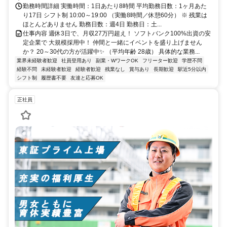
勤務時間詳細 実働時間：1日あたり8時間 平均勤務日数：1ヶ月あた
り17日 シフト制 10:00～19:00 （実働8時間／休憩60分） ※ 残業は
ほとんどありません 勤務日数：週4日 勤務日：土...
仕事内容 週休3日で、月収27万円超え！ ソフトバンク100%出資の安
定企業で 大規模採用中！ 仲間と一緒にイベントを盛り上げません
か？ 20～30代の方が活躍中✨ （平均年齢 28歳） 具体的な業務...
業界未経験者歓迎
社員登用あり
副業・WワークOK
フリーター歓迎
学歴不問
経験不問
未経験者歓迎
経験者歓迎
残業なし
賞与あり
長期歓迎
駅近5分以内
シフト制
履歴書不要
友達と応募OK
正社員