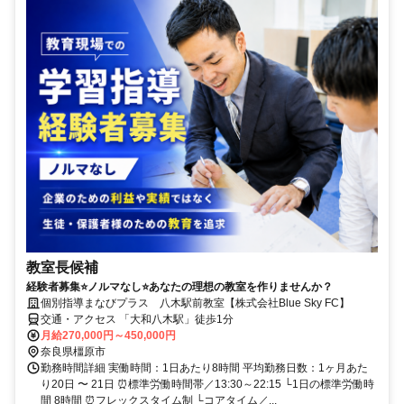
教室長候補
経験者募集⭐ノルマなし⭐あなたの理想の教室を作りませんか？
個別指導まなびプラス 八木駅前教室【株式会社Blue Sky FC】
交通・アクセス 「大和八木駅」徒歩1分
月給270,000円～450,000円
奈良県橿原市
勤務時間詳細 実働時間：1日あたり8時間 平均勤務日数：1ヶ月あた
り20日 〜 21日 ⏰標準労働時間帯／13:30～22:15 └1日の標準労働時
間 8時間 ⏰フレックスタイム制 └コアタイム／...