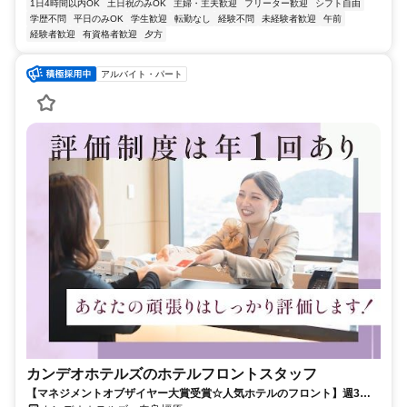
1日4時間以内OK
土日祝のみOK
主婦・主夫歓迎
フリーター歓迎
シフト自由
学歴不問
平日のみOK
学生歓迎
転勤なし
経験不問
未経験者歓迎
午前
経験者歓迎
有資格者歓迎
夕方
アルバイト・パート
カンデオホテルズのホテルフロントスタッフ
【マネジメントオブザイヤー大賞受賞☆人気ホテルのフロント】週3日