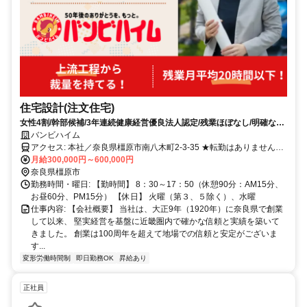
住宅設計(注文住宅)
女性4割/幹部候補/3年連続健康経営優良法人認定/残業ほぼなし/明確な評
価制度
バンビハイム
アクセス: 本社／奈良県橿原市南⼋⽊町2-3-35 ★転勤はありません。
★マイカー通勤OK。駐⾞場もあります。 奈良県橿原市南⼋⽊町 【ア
月給300,000円～600,000円
クセス】近鉄「⼤和⼋⽊駅」より徒歩10分 ★転勤なし
奈良県橿原市
勤務時間・曜日: 【勤時間】 8：30～17：50（休憩90分：AM15分、
お昼60分、PM15分） 【休日】 火曜（第３、５除く）、水曜
仕事内容: 【会社概要】 当社は、大正9年（1920年）に奈良県で創業
して以来、 堅実経営を基盤に近畿圏内で確かな信頼と実績を築いて
きました。 創業は100周年を超えて地場での信頼と安定がございま
す...
変形労働時間制
即日勤務OK
昇給あり
正社員