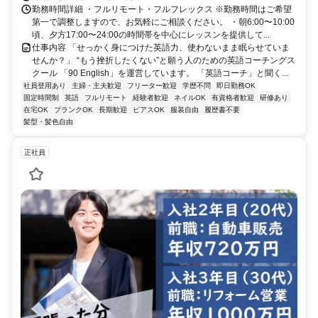
勤務時間詳細 ・フルリモート・フルフレックス ※勤務時間はご希望
第一で調整しますので、お気軽にご相談ください。 ・朝6:00〜10:00
頃、夕方17:00〜24:00の時間帯を中心にレッスンを提供して...
仕事内容 「せっかく身につけた英語力、使わないまま眠らせていま
せんか？」 “もう挫折したくない”と願う人のための英語コーチングス
クール 「90 English」を運営しています。 「英語コーチ」と聞く...
社員登用あり
主婦・主夫歓迎
フリーター歓迎
学歴不問
即日勤務OK
固定時間制
英語
フルリモート
経験者歓迎
ネイルOK
有資格者歓迎
研修あり
在宅OK
ブランクOK
長期歓迎
ピアスOK
服装自由
履歴書不要
髪型・髪色自由
正社員