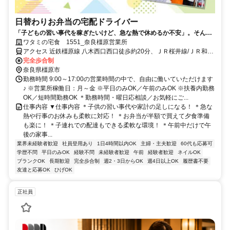
日替わりお弁当の宅配ドライバー
「子どもの習い事代を稼ぎたいけど、急な熱で休めるか不安」。そんな
悩みに寄り添う環境があります。週2～5日の勤務で、午前中のみも可
ワタミの宅食 1551_奈良橿原営業所
能。子連れ配達もでき、お弁当半額の社割も魅力です。
アクセス 近鉄橿原線 八木西口西口徒歩約20分、ＪＲ桜井線/ＪＲ和歌
山線 金橋徒歩約21分、ＪＲ桜井線/ＪＲ和歌山線 畝傍徒歩約24分
完全歩合制
奈良県橿原市
勤務時間 9:00～17:00の営業時間の中で、自由に働いていただけます
♪ ※営業所稼働日：月～金 ※平日のみOK／午前のみOK ※扶養内勤務
OK／短時間勤務OK ＊勤務時間・曜日応相談／お気軽にご...
仕事内容 ▼仕事内容 ＊子供の習い事代や家計の足しになる！ ＊急な
熱や行事のお休みも柔軟に対応！ ＊お弁当が半額で買えて夕食準備
も楽に！ ＊子連れでの配達もできる柔軟な環境！ ＊午前中だけで午
後の家事...
業界未経験者歓迎
社員登用あり
1日4時間以内OK
主婦・主夫歓迎
60代も応募可
学歴不問
平日のみOK
経験不問
未経験者歓迎
午前
経験者歓迎
ネイルOK
ブランクOK
長期歓迎
完全歩合制
週2・3日からOK
週4日以上OK
履歴書不要
友達と応募OK
ひげOK
正社員