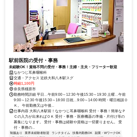
駅前医院の受付・事務
未経験OK！資格不問の受付・事務！主婦・主夫・フリーター歓迎
なかつじ耳鼻咽喉科
交通・アクセス 近鉄大和八木駅スグ
時給1,100円
奈良県橿原市
勤務時間詳細 平日…午前9:00～12:30 午後15:30～19:30 土曜…午前
9:00～12:30 午後15:30～18:00 日祝…9:00～14:00 時間・曜日相談Ｏ
Ｋ。 午前勤務又は午後...
仕事内容 大和八木駅前！なかつじ耳鼻咽喉科 受付・事務！簡単なＰ
Ｃの入力が出来ればＯＫ 受付・事務・医療機器の準備・片付け等の
募集になります。 受付・事務は経験や資格は一切要りません。 受
付・事務の...
制服あり
業界未経験者歓迎
ランチタイム
扶養内勤務OK
副業・WワークOK