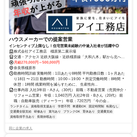
ハウスメーカーでの提案営業
インセンティブ上限なし！住宅営業未経験の中途入社者が活躍中◎
株式会社アイ工務店 橿原第二展示場
交通・アクセス 近鉄大阪線・近鉄橿原線「大和八木」駅から北へ徒
歩5分
月給270,000円～500,000円
奈良県橿原市
勤務時間詳細 実働時間：1日あたり8時間 平均勤務日数：1ヶ月あた
り18日 〜 21日 勤務時間：10:00～19:00 ＊所定労働時間：8時間 ＊
休憩：1時間 残業時間を減らすために、 生産性向...
仕事内容 入社3年目・Aさん（30代） 前職：不動産営業（売買仲介・
リフォーム営業） 年収：1,040万円 入社2年目・Bさん（20代） 前
職：自動車販売（ディーラー） 年収：720万円 「今の会...
ランチタイム
資格取得支援あり
学歴不問
車通勤OK
固定時間制
転勤なし
交通費全額支給
研修あり
賞与あり
ブランクOK
育休あり
交通費支給
資格取得手当あり
長期休暇あり
同じ企業の求人