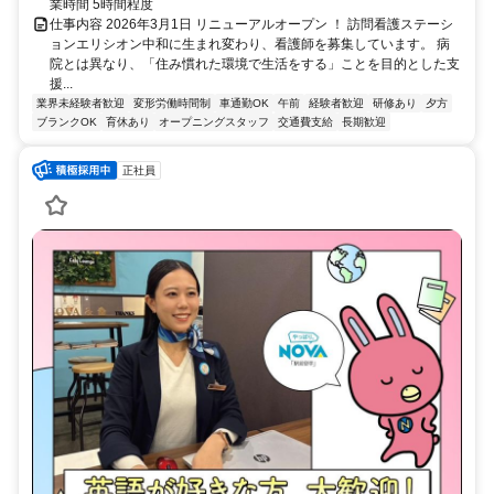
業時間 5時間程度
仕事内容 2026年3月1日 リニューアルオープン ！ 訪問看護ステーシ
ョンエリシオン中和に生まれ変わり、看護師を募集しています。 病
院とは異なり、「住み慣れた環境で生活をする」ことを目的とした支
援...
業界未経験者歓迎
変形労働時間制
車通勤OK
午前
経験者歓迎
研修あり
夕方
ブランクOK
育休あり
オープニングスタッフ
交通費支給
長期歓迎
正社員