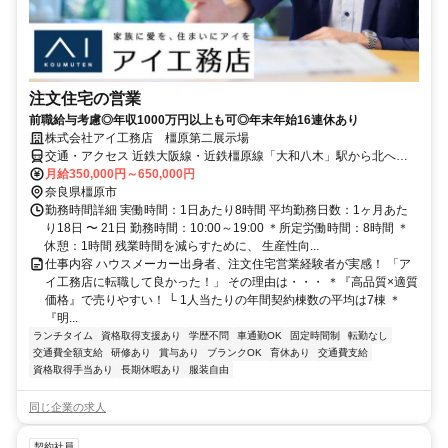
注文住宅の営業
前職給与考慮◎年収1000万円以上も可◎年末年始16連休あり
株式会社アイ工務店 橿原第二展示場
交通・アクセス 近鉄大阪線・近鉄橿原線「大和八木」駅から北へ徒
歩5分
月給350,000円～650,000円
奈良県橿原市
勤務時間詳細 実働時間：1日あたり8時間 平均勤務日数：1ヶ月あた
り18日 〜 21日 勤務時間：10:00～19:00 ＊所定労働時間：8時間 ＊
休憩：1時間 残業時間を減らすために、 生産性向...
仕事内容 ハウスメーカー出身者、注文住宅営業経験者が実感！ 「ア
イ工務店に転職して良かった！」 その理由は・・・ ＊『高品質×適質
価格』で売りやすい！ └ 1人当たりの年間契約棟数の平均は7棟 ＊
『明...
ランチタイム
資格取得支援あり
学歴不問
車通勤OK
固定時間制
転勤なし
交通費全額支給
研修あり
賞与あり
ブランクOK
育休あり
交通費支給
資格取得手当あり
長期休暇あり
服装自由
同じ企業の求人
契約社員