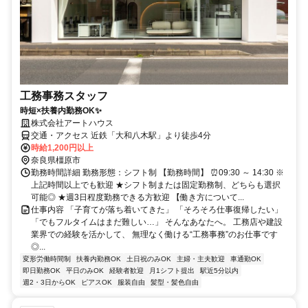
工務事務スタッフ
時短×扶養内勤務OK✨
株式会社アートハウス
交通・アクセス 近鉄「大和八木駅」より徒歩4分
時給1,200円以上
奈良県橿原市
勤務時間詳細 勤務形態：シフト制 【勤務時間】 ⏰09:30 ～ 14:30 ※
上記時間以上でも歓迎 ★シフト制または固定勤務制、どちらも選択
可能◎ ★週3日程度勤務できる方歓迎 【働き方について...
仕事内容 「子育てが落ち着いてきた」 「そろそろ仕事復帰したい」
「でもフルタイムはまだ難しい…」 そんなあなたへ。 工務店や建設
業界での経験を活かして、 無理なく働ける“工務事務”のお仕事です
◎...
変形労働時間制
扶養内勤務OK
土日祝のみOK
主婦・主夫歓迎
車通勤OK
即日勤務OK
平日のみOK
経験者歓迎
月1シフト提出
駅近5分以内
週2・3日からOK
ピアスOK
服装自由
髪型・髪色自由