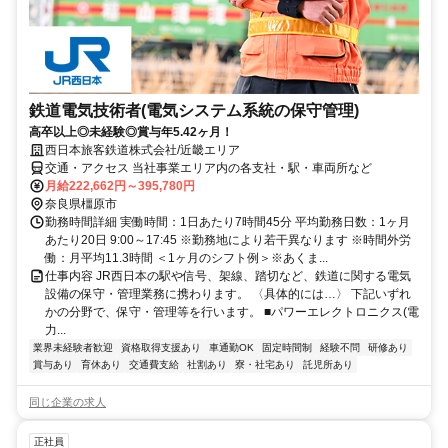
鉄道電気技術者(電気システム系統の保守管理)
高卒以上◎未経験◎賞与年5.42ヶ月！
西日本旅客鉄道株式会社/近畿エリア
交通・アクセス 当社事業エリア内の各支社・駅・車両所など
月給222,662円～395,780円
奈良県橿原市
勤務時間詳細 実働時間：1日あたり7時間45分 平均勤務日数：1ヶ月
あたり20日 9:00～17:45 ※勤務地により若干異なります ※時間外労
働：月平均11.3時間 ＜1ヶ月のシフト例＞※あくま...
仕事内容 JR西日本の駅や信号、架線、踏切など、鉄道に関する電気
設備の保守・管理業務に携わります。 〈具体的には…〉 下記いずれ
かの分野で、保守・管理等を行います。 ■パワーエレクトロニクス(電
力...
業界未経験者歓迎
資格取得支援あり
車通勤OK
固定時間制
経験不問
研修あり
賞与あり
育休あり
交通費支給
社割あり
寮・社宅あり
託児所あり
同じ企業の求人
正社員