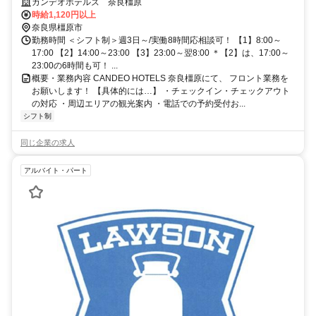
～/大和八木駅から徒歩3分＊スキル不問！未経験スタート90％以上＊選
カンデオホテルズ 奈良橿原
べる働き方/アルバイトにも昇給・賞与など厚待遇アリ！
時給1,120円以上
奈良県橿原市
勤務時間 ＜シフト制＞週3日～/実働8時間応相談可！ 【1】8:00～
17:00 【2】14:00～23:00 【3】23:00～翌8:00 ＊【2】は、17:00～
23:00の6時間も可！ ...
概要・業務内容 CANDEO HOTELS 奈良橿原にて、 フロント業務を
お願いします！ 【具体的には…】 ・チェックイン・チェックアウト
の対応 ・周辺エリアの観光案内 ・電話での予約受付お...
シフト制
同じ企業の求人
アルバイト・パート