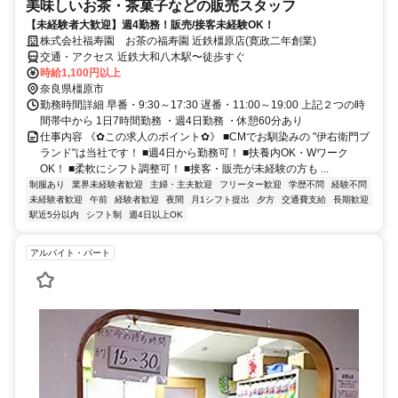
美味しいお茶・茶菓子などの販売スタッフ
【未経験者大歓迎】週4勤務！販売/接客未経験OK！
株式会社福寿園 お茶の福寿園 近鉄橿原店(寛政二年創業)
交通・アクセス 近鉄大和八木駅〜徒歩すぐ
時給1,100円以上
奈良県橿原市
勤務時間詳細 早番・9:30～17:30 遅番・11:00～19:00 上記２つの時
間帯中から 1日7時間勤務 ・週4日勤務 ・休憩60分あり
仕事内容 《✿この求人のポイント✿》 ■CMでお馴染みの "伊右衛門ブ
ランド"は当社です！ ■週4日から勤務可！ ■扶養内OK・Wワーク
OK！ ■柔軟にシフト調整可！ ■接客・販売が未経験の方も ...
制服あり
業界未経験者歓迎
主婦・主夫歓迎
フリーター歓迎
学歴不問
経験不問
未経験者歓迎
午前
経験者歓迎
夜間
月1シフト提出
夕方
交通費支給
長期歓迎
駅近5分以内
シフト制
週4日以上OK
アルバイト・パート