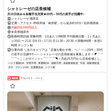
シャトレーゼの店長候補
月10日休み＆各種手当充実★20代～30代の若手が活躍中♪
シャトレーゼ 橿原店
交通・アクセス JR桜井線「畝傍駅」から徒歩約10分 / 近鉄橿原線
「八木西口駅」から徒歩約15分
月給250,000円以上
奈良県橿原市
勤務時間詳細 実働時間：1日あたり8時間 平均勤務日数：1ヶ月あた
り20日 〜 21日 ⏰8:15～17:15 ⏰11:30～20:30 ※実働8時間・休憩1
時間 ※シフト制
仕事内容 ＼次のキャリアは「店舗を動かす側」へ／ ――20代～30代
の若手が活躍中‼―― シャトレーゼの店長候補を募集します！ ◤￣￣
￣￣✨ここがポイント✨￣￣￣￣◥ ✅月給25万円から店長候補とし...
バイク通勤OK
学歴不問
車通勤OK
経験不問
未経験者歓迎
午前
経験者歓迎
夕方
ブランクOK
交通費支給
シフト制
アルバイト・パート