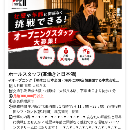
ホールスタッフ(藁焼きと日本酒)
✅️オープニング【母体は 日本全国・海外に300店舗展開する事業会社】
✅️あなたの可能性と限界に挑戦しませんか？
大月町 龍馬 大和八木
交通手段 近鉄大阪・橿原線「大和八木駅」下車 出口より徒歩１分
月給300,000円以上
奈良県橿原市
勤務時間 平均所定労働時間：173時間/月 11：00～23：00 （実働8時
間シフト制／休憩1時間） 就労期間：長期
仕事の内容 ▼∴▼∴▼∴▼∴▼∴▼∴▼∴▼∴▼ あなたの可能性と限界
に挑戦しませんか？ 社歴や年齢に関係なく挑戦できる環境が パーソ
ンズドリームにはあります！！ ▼∴▼∴▼∴▼∴▼∴▼∴▼∴▼∴▼ ...