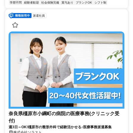
学歴不問
経験者歓迎
社会保険完備
賞与あり
ブランクOK
シフト制
派遣社員
奈良県橿原市小綱町の病院の医療事務(クリニック受
付)
週3日～OK!橿原市の整形外科で経験活かせる♪医療事務派遣募集
株式会社ソラスト