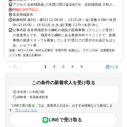
アクセス 近鉄橿原線 八木西口西口徒歩約7分、近鉄橿原線 大和八木
南口徒歩約10分、近鉄大阪線 大和八木南口徒歩約10分 「八木西口
時給1,400円以上
駅」徒歩8分,マイカー通勤可,駐車場あり,敷地内全て禁煙
奈良県橿原市
勤務時間 週3日～週5日 (1) 08:40 ～ 13:15 [月～金] 実働 4.58h / 休憩
0h (2) 16:00 ～ 19:10 [月,火,水,金] 実働 3.17h / 休憩 0h (...
仕事内容 奈良県橿原市小綱町の病院の医療事務（クリニック受付）
の派遣求人です。 橿原市小綱町にある整形外科クリニックで、医療
事務の派遣スタッフを募集しています!窓口での受付やお会計をはじ
め、レセプト業...
副業・WワークOK
60代も応募可
学歴不問
転勤なし
ブランクOK
交通費支給
シフト制
友達と応募OK
前へ
次へ
1
2
3
4
5
この条件の新着求人を受け取る
奈良県 / 八木西口駅
経験者・有資格者歓迎
「LINEで受け取る」では、新着求人のほか、おすすめ情報なども配信しま
す。
詳しくはこちら
LINEで受け取る