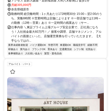
アクセス 近鉄大阪線・近鉄橿原線 大和八木駅南口 徒歩1分
月給305,000円
奈良県橿原市
勤務時間 総労働時間：1ヶ月あたり172時間30分 15:00～翌2:00のう
ち、実働8時間 ※営業時間は店舗によります ※一部店舗では11時～
の勤務（12時～営業）あり ※一定時間の残業あり（サー...
仕事内容 ＼東証プライム上場グループ安定企業で、正社員になろ
う！入社祝金最大60万円！／ 接客や調理、店舗マネジメント、アル
バイトの面接といった、店舗運営業務を行っていただきます。 【大
手ならではの...
業界未経験者歓迎
バイク通勤OK
学歴不問
車通勤OK
職場見学可
経験不問
研修あり
賞与あり
ブランクOK
育休あり
交通費支給
シフト制
社割あり
食事補助あり
入社祝い金あり
髪型・髪色自由
アルバイト・パート