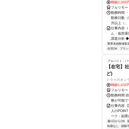
時給2,300
フルリモー
勤務時間 ・
勤務日数（週
月以上（...
仕事内容 
ム・仮想基
課題分析 ◆
業界未経験者歓
在宅OK
ブラン
アルバイト・パ
【在宅】社
ど)
トライのオン
時給1,430
フルリモー
勤務時間 
整が可能で
仕事内容 
人のPOIN
ーク・副業に
週1日からOK
転勤なし
経験