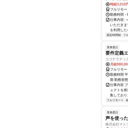
時給3,01
フルリモー
勤務時間・曜
仕事内容:
いただきます
を利用した各
固定時間制
フ
業務委託
要件定義エ
ココナラテック 
月給980,00
フルリモー
勤務時間 平
期 勤務形
仕事内容 
ェクトを推
集しておりま
フルリモート
業務委託
声を使っ
株式会社マト