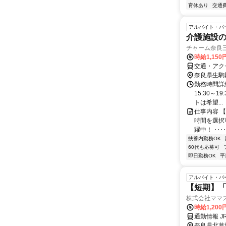
育休あり
交通
アルバイト・パ
介護施設
チャーム奈良三郷
時給1,150
交通・アク
奈良県生駒
勤務時間詳細 
15:30～
トは希望...
仕事内容 
時間を選択
躍中！ ･･････
扶養内勤務OK
60代も応募可
即日勤務OK
平
アルバイト・パ
【短期】
株式会社ママ
時給1,200
通勤情報 
奈良県北葛