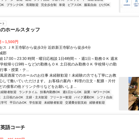
OK
ブランクOK
長期歓迎
完全歩合制
単発
ピアスOK
服装自由
ひげOK
ート
屋のホールスタッフ
円～1,500円
セス ＪＲ王寺駅から徒歩3分 近鉄新王寺駅から徒歩4分
城郡
 17:00～23:30 時間・曜日応相談 1日4時間～・週1日～勤務ＯＫ 週末
 学校帰り(19時～など)の勤務もＯＫ 土日祝のみ勤務ＯＫ 学校帰りの勤
行事・授業・テ...
和風居酒屋でのホールのお仕事 未経験歓迎！未経験の方でも丁寧にお教
心して働いていただけます。 お客様の案内・料理の注文・配膳・片付
どの接客の他ドリンク作りなどをお願いしま...
未経験者歓迎
ランチタイム
扶養内勤務OK
週1日からOK
副業・WワークOK
K
土日祝のみOK
主婦・主夫歓迎
フリーター歓迎
バイク通勤OK
シフト自由
見学可
平日のみOK
学生歓迎
未経験者歓迎
交通費全額支給
経験者歓迎
な英語コーチ