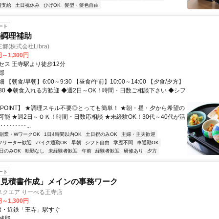
費支給
土日祝休み
ひげOK
髪型・髪色自由
ート
の調理補助
(株式会社Libra)
円～1,300円
セス 王寺駅より徒歩12分
郡
【朝食/早朝】6:00～9:30 【昼食/午前】10:00～14:00 【夕食/夕方】
19:30 ◆朝食入れる方歓迎 ◆週2日～OK！時間・日数ご相談下さい ◆シフ
【POINT】 ★調理スキル不要◎とっても簡単！ ★朝・昼・夕から希望の
可能 ★週2日～ＯＫ！時間・日数応相談 ★未経験OK！30代～40代が活
･･･････...
副業・WワークOK
1日4時間以内OK
土日祝のみOK
主婦・主夫歓迎
フリーター歓迎
バイク通勤OK
早朝
シフト自由
学歴不問
車通勤OK
日のみOK
転勤なし
未経験者歓迎
午前
経験者歓迎
研修あり
夕方
ート
「見積書作成」メインの事務ワーク
スクエア りーべる王寺店
円～1,300円
JR・近鉄「王寺」駅すぐ
城郡