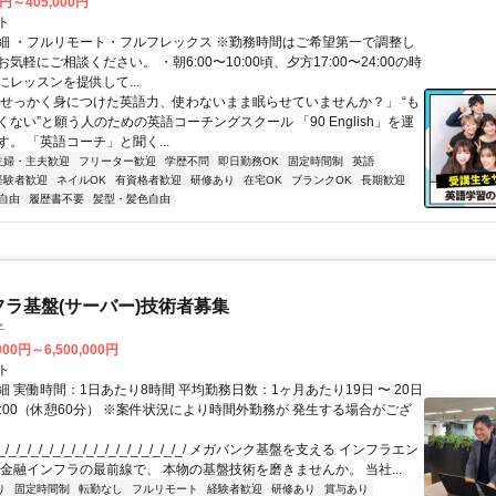
0円～405,000円
ト
細 ・フルリモート・フルフレックス ※勤務時間はご希望第一で調整し
気軽にご相談ください。 ・朝6:00〜10:00頃、夕方17:00〜24:00の時
レッスンを提供して...
「せっかく身につけた英語力、使わないまま眠らせていませんか？」 “も
ない”と願う人のための英語コーチングスクール 「90 English」を運
。 「英語コーチ」と聞く...
主婦・主夫歓迎
フリーター歓迎
学歴不問
即日勤務OK
固定時間制
英語
経験者歓迎
ネイルOK
有資格者歓迎
研修あり
在宅OK
ブランクOK
長期歓迎
自由
履歴書不要
髪型・髪色自由
フラ基盤(サーバー)技術者募集
子
000円～6,500,000円
ト
 実働時間：1日あたり8時間 平均勤務日数：1ヶ月あたり19日 〜 20日
18:00（休憩60分） ※案件状況により時間外勤務が 発生する場合がござ
/_/_/_/_/_/_/_/_/_/_/_/_/_/_/_/_/ メガバンク基盤を支える インフラエン
 金融インフラの最前線で、 本物の基盤技術を磨きませんか。 当社...
り
固定時間制
転勤なし
フルリモート
経験者歓迎
研修あり
賞与あり