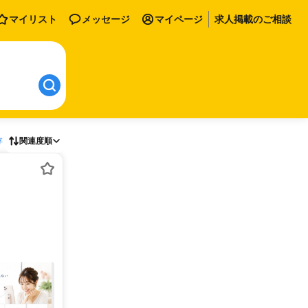
マイリスト
メッセージ
マイページ
求人掲載のご相談
存
関連度順