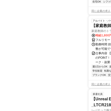
在宅OK
シフト
同じ企業の求人
アルバイト・パ
【家庭教師
家庭教師のト
時給1,800
フルリモー
勤務時間 
整が可能で
仕事内容 
のPOINT
ーク・副業も
週1日からOK
学生歓迎
転勤
ブランクOK
交
同じ企業の求人
派遣社員
【Unre
_LTCR21
レバテック株