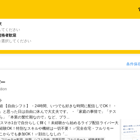
駅
してください
資格者歓迎
を選択してください
条件保
バー
tion
ト
細 【自由シフト】 ・24時間、いつでも好きな時間に配信してOK！ ・
」と思った日は自由に休んで大丈夫です。 ・「家庭の事情で」「テス
ら」「本業の繁忙期なので」など、プラ...
＼スマホ1台で自分らしく輝く！未経験から始めるライブ配信ライバー大
未経験OK！特別なスキルや機材は一切不要！ ✅完全在宅・フルリモー
からでも参加OK！ ✅顔出しなしの「...
フリーター歓迎
短期
シフト自由
学歴不問
フルリモート
経験者歓迎