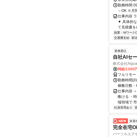
勤務時間 0
～OK ※月
仕事内容 
▼ 具体的
て見積書を作
副業・WワークO
交通費支給
駅
業務委託
自社AIセ
株式会社Algoa
時給3,000
フルリモー
勤務時間詳細
稼働日数・
仕事内容 
働ける ・時
端領域で 市
社員登用あり
派遣
完全在宅O
パーソルエクセ