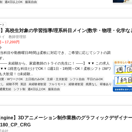
制
週4日以上OK
服装自由
ート
】高校生対象の学習指導/理系科目メイン(数学・物理・化学など
ライ 教師管理部
円～17,200円
ト
担当科目や勤務曜日/時間は柔軟に対応でき、ご希望に応じてシフトの調
す。
【―― 未経験から、家庭教師のトライの先生に！ ――】 ▼▼ この求人
！ ▼▼ □得意な科目だけでOK！ □週1日・1時間～OK！柔軟シフト □Wワ
大歓迎！ □未経験...
副業・WワークOK
土日祝のみOK
主婦・主夫歓迎
シフト自由
平日のみOK
なし
経験不問
英語
未経験者歓迎
フルリモート
経験者歓迎
残業なし
研修あり
通費支給
シフト制
週4日以上OK
服装自由
al Engine】3Dアニメーション制作業務のグラフィックデザイナ
8180_CP_CRG
式会社