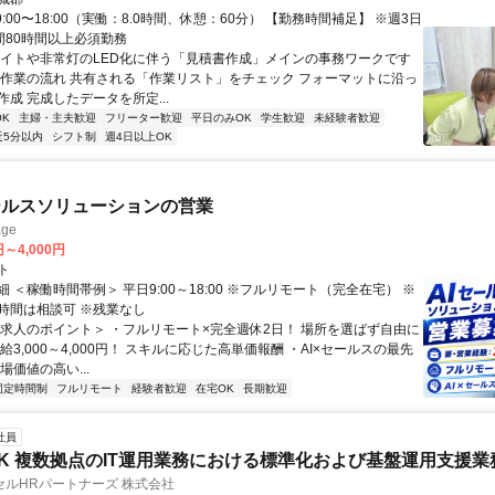
9:00〜18:00（実働：8.0時間、休憩：60分） 【勤務時間補足】 ※週3日
間80時間以上必須勤務
ライトや非常灯のLED化に伴う「見積書作成」メインの事務ワークです
な作業の流れ 共有される「作業リスト」をチェック フォーマットに沿っ
成 完成したデータを所定...
K
主婦・主夫歓迎
フリーター歓迎
平日のみOK
学生歓迎
未経験者歓迎
近5分以内
シフト制
週4日以上OK
ールスソリューションの営業
ge
円～4,000円
ト
 ＜稼働時間帯例＞ 平日9:00～18:00 ※フルリモート（完全在宅） ※
時間は相談可 ※残業なし
＜求人のポイント＞ ・フルリモート×完全週休2日！ 場所を選ばず自由に
給3,000～4,000円！ スキルに応じた高単価報酬 ・AI×セールスの最先
場価値の高い...
固定時間制
フルリモート
経験者歓迎
在宅OK
長期歓迎
社員
K 複数拠点のIT運用業務における標準化および基盤運用支援業
ルHRパートナーズ 株式会社