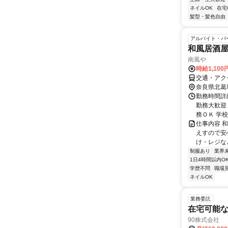
ネイルOK
在宅
髪型・髪色自由
アルバイト・パ
和風居酒
南風や
時給1,100
交通・アク
奈良県北葛
勤務時間詳細
勤務大歓迎
務ＯＫ 学校
仕事内容 
えすので安
け・レジな
制服あり
業界
1日4時間以内O
学歴不問
職場
ネイルOK
業務委託
在宅可能
90株式会社