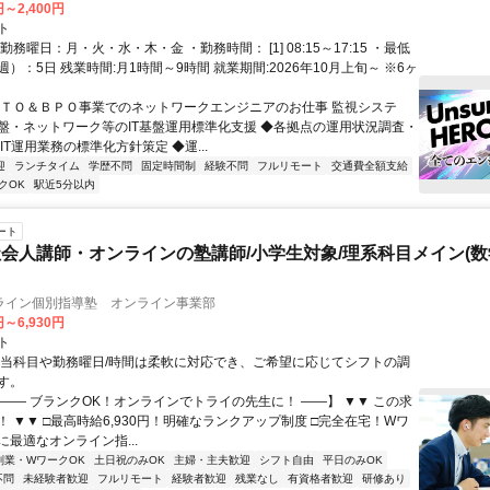
円～2,400円
ト
勤務曜日：月・火・水・木・金 ・勤務時間： [1] 08:15～17:15 ・最低
）：5日 残業時間:月1時間～9時間 就業期間:2026年10月上旬～ ※6ヶ
ＩＴＯ＆ＢＰＯ事業でのネットワークエンジニアのお仕事 監視システ
盤・ネットワーク等のIT基盤運用標準化支援 ◆各拠点の運用状況調査・
IT運用業務の標準化方針策定 ◆運...
迎
ランチタイム
学歴不問
固定時間制
経験不問
フルリモート
交通費全額支給
クOK
駅近5分以内
ート
会人講師・オンラインの塾講師/小学生対象/理系科目メイン(
ライン個別指導塾 オンライン事業部
円～6,930円
ト
担当科目や勤務曜日/時間は柔軟に対応でき、ご希望に応じてシフトの調
す。
【―― ブランクOK！オンラインでトライの先生に！ ――】 ▼▼ この求
T！ ▼▼ □最高時給6,930円！明確なランクアップ制度 □完全在宅！Wワ
最適なオンライン指...
副業・WワークOK
土日祝のみOK
主婦・主夫歓迎
シフト自由
平日のみOK
不問
未経験者歓迎
フルリモート
経験者歓迎
残業なし
有資格者歓迎
研修あり