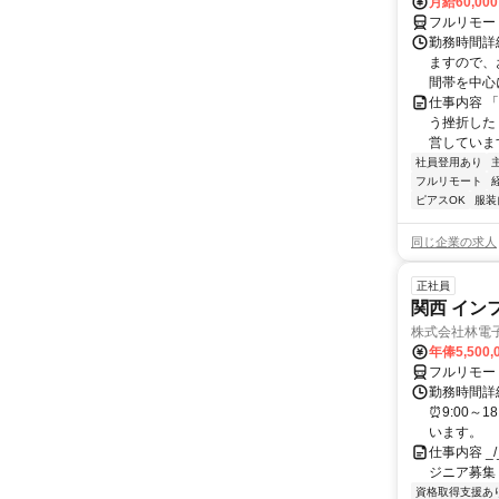
月給60,00
フルリモー
勤務時間詳
ますので、お
間帯を中心に
仕事内容 
う挫折したく
営しています
社員登用あり
フルリモート
ピアスOK
服装
同じ企業の求人
正社員
関西 イン
株式会社林電
年俸5,500,
フルリモー
勤務時間詳細
⏰9:00～
います。
仕事内容 _/_
ジニア募集
資格取得支援あ