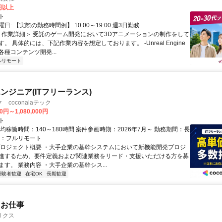
0円以上
ト
日: 【実際の勤務時間例】 10:00～19:00 週3日勤務
 ＜作業詳細＞ 受託のゲーム開発において3Dアニメーションの制作をして
。 具体的には、下記作業内容を想定しております。 -Unreal Engine
種コンテンツ開発...
ルリモート
ンジニア(ITフリーランス)
coconalaテック
0円～1,080,000円
ト
均稼働時間：140～180時間 案件参画時期：2026年7月～ 勤務期間：長
態：フルリモート
プロジェクト概要 ・大手企業の基幹システムにおいて新機能開発プロジ
進するため、要件定義および関連業務をリード・支援いただける方を募
す。 業務内容 ・大手企業の基幹シス...
経験者歓迎
在宅OK
長期歓迎
たお仕事
リクス