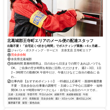
北葛城郡王寺町エリアのメール便の配達スタッフ
出勤不要！「自宅近く×好きな時間」でポスティング業務♪＜6ヶ月継続
勤務で合計2万円のプチボーナス＞
ジャパン・ポスティング・サービス 京奈支店 王寺町エリア
完全歩合制
奈良県北葛城郡
勤務時間 業務時間帯は、日の出から日没までの間で あればいつでも
OK。 ご自身の空き時間を有効に活用いただけます。 週2～3日、1日
2～3時間での勤務OK 午前中だけ、午後だけなどご自分の都合に 合
わ...
仕事内容 【おすすめポイント☆】 ・65歳以上応募可 ・面接時履歴書
不要 ・完全歩合/お仕事量の調整可 ・主婦シニア中心に活躍中 ・短時
間OK /スキマ時間やWワークにも♪ ・自宅から自分のペースでポ...
主婦・主夫歓迎
学歴不問
平日のみOK
経験不問
未経験者歓迎
午前
経験者歓迎
夕方
長期歓迎
完全歩合制
週2・3日からOK
週4日以上OK
履歴書不要
髪型・髪色自由