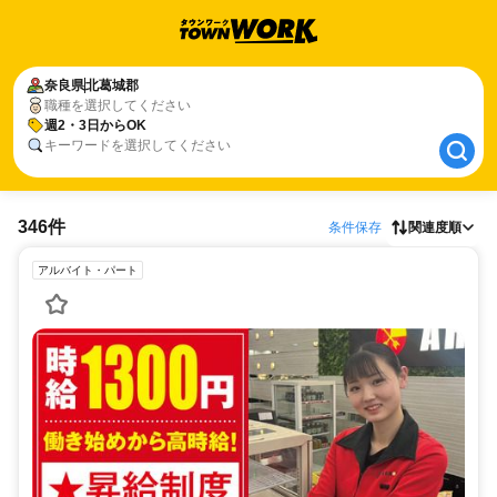
奈良県
奈良県
北葛城郡
北葛城郡
職種を選択してください
週2・3日からOK
週2・3日からOK
キーワードを選択してください
346件
条件保存
関連度順
アルバイト・パート