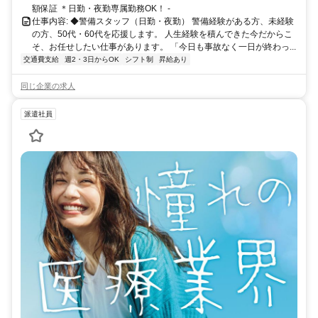
額保証 ＊日勤・夜勤専属勤務OK！ ‐
仕事内容: ◆警備スタッフ（日勤・夜勤） 警備経験がある方、未経験
の方、50代・60代を応援します。 人生経験を積んできた今だからこ
そ、お任せしたい仕事があります。 「今日も事故なく一日が終わっ...
交通費支給
週2・3日からOK
シフト制
昇給あり
同じ企業の求人
派遣社員