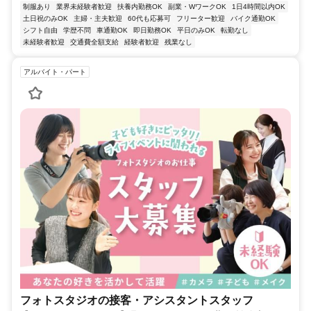
制服あり
業界未経験者歓迎
扶養内勤務OK
副業・WワークOK
1日4時間以内OK
土日祝のみOK
主婦・主夫歓迎
60代も応募可
フリーター歓迎
バイク通勤OK
シフト自由
学歴不問
車通勤OK
即日勤務OK
平日のみOK
転勤なし
未経験者歓迎
交通費全額支給
経験者歓迎
残業なし
アルバイト・パート
フォトスタジオの接客・アシスタントスタッフ