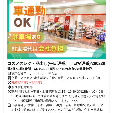
コスメのレジ・品出し(平日遅番、土日祝遅番)/290239
週2日＆1日5時間～OK✨コスメ割引などの特典有✨未経験歓迎
株式会社アエナ エコール・マミ店
交通・アクセス 近鉄大阪線「五位堂駅」より奈良交通バス37「真美
ヶ丘センター」バス停下車★車通勤OK（社内規定有）→駐車場のご
時給1,051円～1,351円
用意と駐車場代はアエナが負担します！
奈良県北葛城郡
勤務時間詳細 ⏩平日・土日祝遅番13:15～19:30 ✪週2日からOK､1日
5.5時間 ✪週3～4日で扶養内ギリギリまで たくさん働きたい方も歓迎
です！ ※週20時間未満の勤務となります。 ＜シ...
仕事内容 ／ 大阪、京都、兵庫、 滋賀、奈良、和歌山で大人気！ TV
やSNSで話題のオフプライスショップ "アエナ"で働こう！ ⏩車通勤