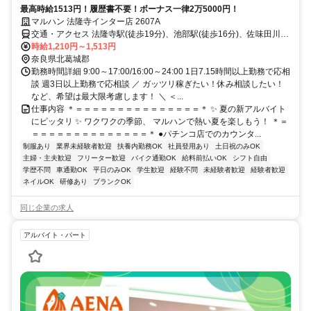
最高時給1513円！履歴書不要！ボーナス一律2万5000円！
マルハン 法隆寺インター店 2607A
交通・アクセス 法隆寺駅(徒歩19分)、池部駅(徒歩16分)、佐味田川駅
(徒歩13分)
時給1,210円～1,513円
奈良県北葛城郡
勤務時間詳細 9:00～17:00/16:00～24:00 1日7.15時間以上勤務で応相
談 週3日以上勤務で応相談 ／ ガッツリ稼ぎたい！休み相談したい！
など、希望は最大限考慮します！ ＼ ＜...
仕事内容 ＊＝＝＝＝＝＝＝＝＝＝＝＝＝＝＝＊ ✨ 夏の新アルバイト
にピッタリ ✨ ワクワクの季節、 マルハンで熱い夏を楽しもう！ ＊＝
＝＝＝＝＝＝＝＝＝＝＝＝＝＝＊ ●パチンコ店でのカウンタ...
制服あり
業界未経験者歓迎
扶養内勤務OK
社員登用あり
土日祝のみOK
主婦・主夫歓迎
フリーター歓迎
バイク通勤OK
給料前払いOK
シフト自由
学歴不問
車通勤OK
平日のみOK
学生歓迎
経験不問
未経験者歓迎
経験者歓迎
ネイルOK
研修あり
ブランクOK
同じ企業の求人
アルバイト・パート