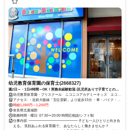
幼児教育保育園の保育士(2668327)
週2日～・1日4時間～OK！実務未経験歓迎♪託児所ありで子育てとの両
立も安心◎
幼児教育保育園・プリスクール ニコニコアカデミーキッズ エコー
ル・マミ真美ヶ丘園
アクセス: ・近鉄大阪線「五位堂駅」より徒歩15分 ・車・バイク・自
転車通勤OK
時給1,080円～1,200円
奈良県北葛城郡
勤務時間・曜日: 07:30〜20:00 時間応相談/シフト制
仕事内容: ━━━━━━━━━━━━━━ 子ども一人ひとりと向き合
える。 笑顔あふれる保育園で、 あなたらしく働きませんか？