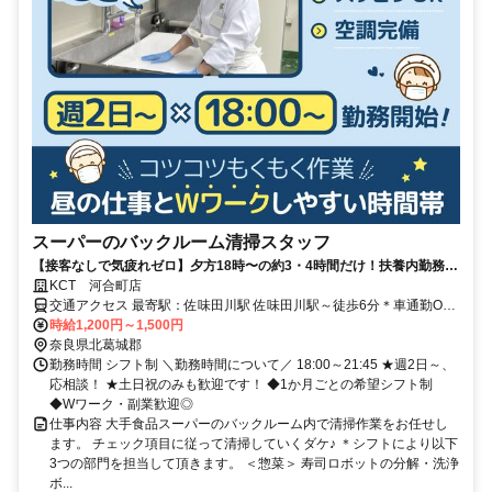
スーパーのバックルーム清掃スタッフ
【接客なしで気疲れゼロ】夕方18時〜の約3・4時間だけ！扶養内勤務
OK/副業・WワークOK！ 週2～の短時間勤務！シフト融通抜群！
KCT 河合町店
交通アクセス 最寄駅：佐味田川駅 佐味田川駅～徒歩6分＊車通勤OK
＊バイク通勤OK
時給1,200円～1,500円
奈良県北葛城郡
勤務時間 シフト制 ＼勤務時間について／ 18:00～21:45 ★週2日～、
応相談！ ★土日祝のみも歓迎です！ ◆1か月ごとの希望シフト制
◆Wワーク・副業歓迎◎
仕事内容 大手食品スーパーのバックルーム内で清掃作業をお任せし
ます。 チェック項目に従って清掃していくダケ♪ ＊シフトにより以下
3つの部門を担当して頂きます。 ＜惣菜＞ 寿司ロボットの分解・洗浄
ボ...