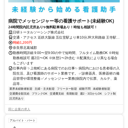
病院でメッセンジャー等の看護サポート(未経験OK)
24時間院内託児所あり✨無料駐車場あり！時短も相談可！
日研トータルソーシング株式会社
交通・アクセス 近鉄大阪線 五位堂駅より車10分JR大和路線 王寺駅よ
り車12分※車通勤OK(無料駐車場あり)
時給1,200円
奈良県北葛城郡
勤務時間詳細 9:00〜翌9:00の中で短時間、フルタイム勤務OK ※時短
勤務相談可 週2日〜OK ※休憩1〜2h含む ※配属先により異なる場合
もございます
仕事内容 ✨上牧町にある病院でのお仕事✨ 病院内における患者様の入
院生活、及び看護師のサポート業務です。 ✅診療器具、医療器材の備
品管理や環境整備 ✅メッセンジャー業務(病院内で伝票、カルテ、薬
品等...
業界未経験者歓迎
主婦・主夫歓迎
フリーター歓迎
経験不問
未経験者歓迎
交通費全額支給
ブランクOK
交通費支給
長期歓迎
週2・3日からOK
シフト制
託児所あり
同じ企業の求人
アルバイト・パート