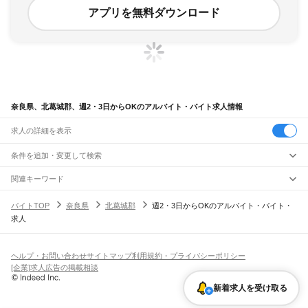
アプリを無料ダウンロード
奈良県、北葛城郡、週2・3日からOKのアルバイト・バイト求人情報
求人の詳細を表示
条件を追加・変更して検索
市区町村を追加・変更
関連キーワード
奈良県 北葛城郡 週2日
奈良県 奈良市 週2・3日からOK 針
奈良県
駅を追加・変更
バイトTOP
奈良県
北葛城郡
週2・3日からOKのアルバイト・バイト・
奈良県 週2・3日からOK 扶養内
奈良県 葛城市 週3回 平日週3
奈良県
すべて
求人
奈良県 週2・3日からOK 50代
奈良市
大和高田市
大和郡山市
天理市
橿原市
桜井市
五條市
御所市
生駒市
香芝市
職種を追加・変更
大和路線
葛城市
宇陀市
山辺郡
生駒郡
磯城郡
宇陀郡
高市郡
北葛城郡
吉野郡
平城山駅
奈良駅
郡山駅
大和小泉駅
法隆寺駅
王寺駅
三郷駅
飲食・フードサービス
特徴を追加・変更
飲食・フードサービス
すべて
ヘルプ・お問い合わせ
サイトマップ
利用規約・プライバシーポリシー
奈良線
ホールスタッフ
キッチンスタッフ
皿洗い・洗い場
精肉・鮮魚加工
給食調理
人気
[企業]求人広告の掲載相談
平城山駅
奈良駅
雇用形態を追加・変更
パン屋（ベーカリー）
フードカウンター販売員
バー（BAR）・バーテンダー
日払いOK
高校生歓迎
学生歓迎
深夜の仕事
髪型・髪色自由
ひげOK
ネイルOK
新着求人を受け取る
飲食店補助（開店・閉店準備）
飲食店（店長・マネージャー）
JR和歌山線
ピアスOK
アルバイト・パート
履歴書不要
オープニングスタッフ
留学生・外国人活躍中
都道府県を変更
営業・販売
王寺駅
畠田駅
志都美駅
香芝駅
ＪＲ五位堂駅
高田駅
大和新庄駅
御所駅
玉手駅
掖上駅
勤務期間
正社員