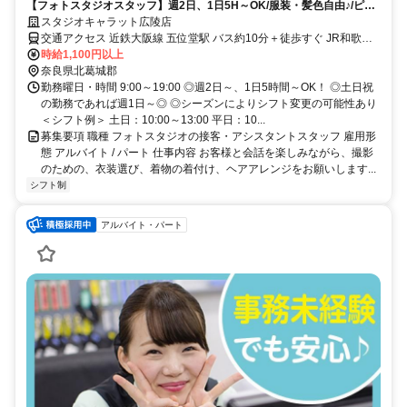
【フォトスタジオスタッフ】週2日、1日5H～OK/服装・髪色自由♪/ピア
スOK！
スタジオキャラット広陵店
交通アクセス 近鉄大阪線 五位堂駅 バス約10分＋徒歩すぐ JR和歌山
線 香芝駅 バス約15分＋徒歩すぐ 近鉄大阪線 築山駅 徒歩約25分
時給1,100円以上
奈良県北葛城郡
勤務曜日・時間 9:00～19:00 ◎週2日～、1日5時間～OK！ ◎土日祝
の勤務であれば週1日～◎ ◎シーズンによりシフト変更の可能性あり
＜シフト例＞ 土日：10:00～13:00 平日：10...
募集要項 職種 フォトスタジオの接客・アシスタントスタッフ 雇用形
態 アルバイト / パート 仕事内容 お客様と会話を楽しみながら、撮影
のための、衣装選び、着物の着付け、ヘアアレンジをお願いします...
シフト制
アルバイト・パート