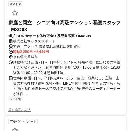
派遣社員
家庭と両立 シニア向け高級マンション看護スタッフ
_MXC08
週払いOK!サポート体制万全！履歴書不要！/MXC08
株式会社マックスサポート
交通・アクセス 奈良県北葛城郡広陵町疋相
時給2,250円～2,450円
奈良県北葛城郡
勤務時間詳細 週2日～1日8時間 シフト制 時短や曜日固定などの希望
もご相談ください。 勤務時間例 早番 7:00～16:00 日勤 9:00～18:00
遅番 11:00～20:00 休憩時間1時...
仕事内容 週2日～、平日のみOK、シフト自由、残業なし、主婦・主
夫の方も多数活躍中 来社不要。LINEでお仕事紹介できるのでらくら
く 働く条件を自分一人で交渉できるか不安 専任のコーディネーター
が条件...
シフト制
同じ企業の求人
アルバイト・パート