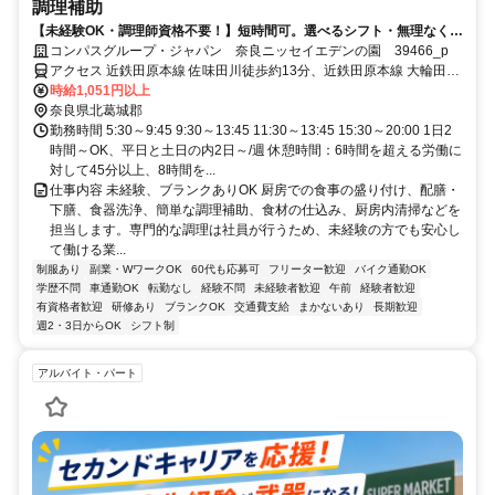
調理補助
【未経験OK・調理師資格不要！】短時間可。選べるシフト・無理なく安
定ワーク！
コンパスグループ・ジャパン 奈良ニッセイエデンの園 39466_p
アクセス 近鉄田原本線 佐味田川徒歩約13分、近鉄田原本線 大輪田徒
歩約17分、近鉄田原本線 池部徒歩約20分 奈良交通バス「高塚台一丁
時給1,051円以上
目」バス停徒歩約3分
奈良県北葛城郡
勤務時間 5:30～9:45 9:30～13:45 11:30～13:45 15:30～20:00 1日2
時間～OK、平日と土日の内2日～/週 休憩時間：6時間を超える労働に
対して45分以上、8時間を...
仕事内容 未経験、ブランクありOK 厨房での食事の盛り付け、配膳・
下膳、食器洗浄、簡単な調理補助、食材の仕込み、厨房内清掃などを
担当します。専門的な調理は社員が行うため、未経験の方でも安心し
て働ける業...
制服あり
副業・WワークOK
60代も応募可
フリーター歓迎
バイク通勤OK
学歴不問
車通勤OK
転勤なし
経験不問
未経験者歓迎
午前
経験者歓迎
有資格者歓迎
研修あり
ブランクOK
交通費支給
まかないあり
長期歓迎
週2・3日からOK
シフト制
アルバイト・パート