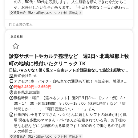
の方、50代・60代を応援します。 人生経験を積んできた今だからこ
そ、お任せしたい仕事があります。 「今日も事故なく一日が終わっ...
交通費支給
週2・3日からOK
シフト制
昇給あり
同じ企業の求人
派遣社員
診察サポートやカルテ整理など 週2日~ 北葛城郡上牧
町の地域に根付いたクリニック TK
日払い★ムリなく働く週２～自由シフト/介護業務なしで施設未経験でも
始めやすい職場★
株式会社Tenki
アクセス: 車・バイク・自転車での通勤も可能！ ※規定有、希望され
る場合は事前にお知らせください。
時給2,450円～2,650円
奈良県北葛城郡
勤務時間・曜日: 【選べるシフト】 週2日/1日8h～ 【シフト例】 8：
30～17：30（休憩1時間） 9：00～18：00（休憩1時間）など 「短
時間しか・・・」「曜日固定がいい・・・」そん...
仕事内容: 子育てママさん・パパさんに嬉しいシフトの融通が利く職
場 現在も多数のママさん・パパさんが在籍されている為、お子様の
急なお熱などにも理解のある環境です！ 家の近くで働けるのでお迎
えの時間に...
交通費支給
週2・3日からOK
シフト制
昇給あり