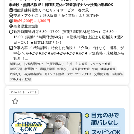
未経験・無資格歓迎！日曜固定休✅残業ほぼナシ✨扶養内勤務OK
機能訓練特化型リハビリデイサービス 春の風
交通・アクセス 近鉄大阪線「五位堂駅」より車で8分
時給1,200円～1,300円
奈良県北葛城郡
勤務時間詳細 ①8:30～17:00（実働7.5時間/休憩60分） ②8:30～
16:00（実働6.5時間/休憩60分） ※勤務時間は上記より応相談 ★週2
日～OK！ ★残業はほぼナシ！
仕事内容 ／ 機能訓練に特化した施設！ 「介助」ではなく「指導」が
中心 ＼ ღ☻̥̥̥̥ღღ☻̥̥̥̥ღღ☻̥̥̥̥ღღ☻̥̥̥̥ღღ☻̥̥̥̥ღღ☻̥̥̥̥ღღ☻ ✅無資格・未経験から
歓迎 ！...
制服あり
扶養内勤務OK
社員登用あり
主婦・主夫歓迎
フリーター歓迎
学歴不問
車通勤OK
職場見学可
転勤なし
未経験者歓迎
午前
経験者歓迎
残業なし
有資格者歓迎
月1シフト提出
夕方
ブランクOK
交通費支給
長期歓迎
フルタイム歓迎
アルバイト・パート