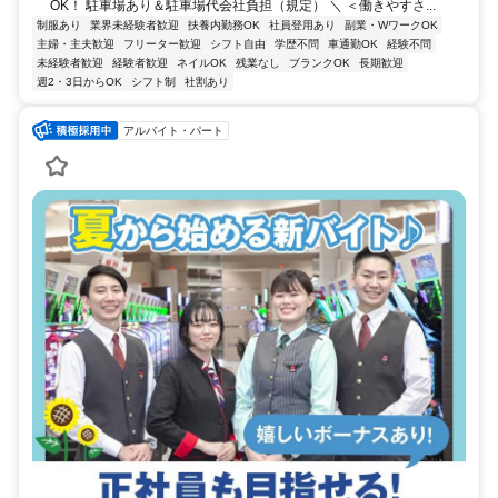
OK！ 駐車場あり＆駐車場代会社負担（規定） ＼ ＜働きやすさ...
制服あり
業界未経験者歓迎
扶養内勤務OK
社員登用あり
副業・WワークOK
主婦・主夫歓迎
フリーター歓迎
シフト自由
学歴不問
車通勤OK
経験不問
未経験者歓迎
経験者歓迎
ネイルOK
残業なし
ブランクOK
長期歓迎
週2・3日からOK
シフト制
社割あり
アルバイト・パート