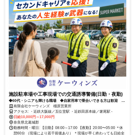
施設駐車場や工事現場での交通誘導警備(日勤・夜勤)
◆60代・シニアも輝ける職場 ◆自家用車で乗合いできる方は歓迎 ◆
週2日〜、Wワーク・副業OK
有限会社ケーウィンズ 橿原営業所
アクセス: ・近鉄大阪線／五位堂駅 ・近鉄田原本線／箸尾駅 ‐
日給10,000円～17,000円
奈良県北葛城郡
勤務時間・曜日: 【日勤】08:00～17:00 【夜勤】20:00〜05:00 ＊休
憩60分 （現場により若干前後あり） ＊現場が早く終わっても日給全