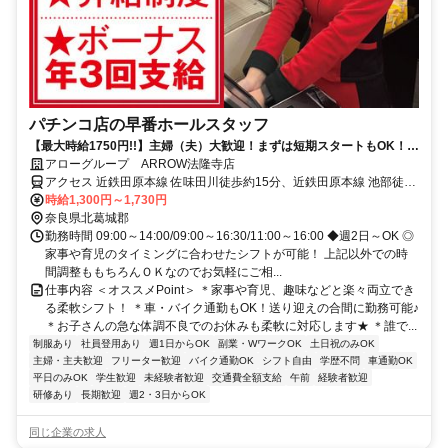
パチンコ店の早番ホールスタッフ
【最大時給1750円!!】主婦（夫）大歓迎！まずは短期スタートもOK！ホ
ール・カウンタースタッフ☆
アローグループ ARROW法隆寺店
アクセス 近鉄田原本線 佐味田川徒歩約15分、近鉄田原本線 池部徒歩
約18分、ＪＲ関西本線〔大和路線〕 法隆寺南口徒歩約18分
時給1,300円～1,730円
奈良県北葛城郡
勤務時間 09:00～14:00/09:00～16:30/11:00～16:00 ◆週2日～OK ◎
家事や育児のタイミングに合わせたシフトが可能！ 上記以外での時
間調整ももちろんＯＫなのでお気軽にご相...
仕事内容 ＜オススメPoint＞ ＊家事や育児、趣味などと楽々両立でき
る柔軟シフト！ ＊車・バイク通勤もOK！送り迎えの合間に勤務可能♪
＊お子さんの急な体調不良でのお休みも柔軟に対応します★ ＊誰で...
制服あり
社員登用あり
週1日からOK
副業・WワークOK
土日祝のみOK
主婦・主夫歓迎
フリーター歓迎
バイク通勤OK
シフト自由
学歴不問
車通勤OK
平日のみOK
学生歓迎
未経験者歓迎
交通費全額支給
午前
経験者歓迎
研修あり
長期歓迎
週2・3日からOK
同じ企業の求人