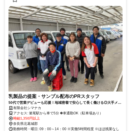
乳製品の提案・サンプル配布のPRスタッフ
50代で営業デビューも応援！地域密着で安心して長く働ける◎大手メー
カーの商品紹介で安心♪
有限会社シマナカ
アクセス: 箸尾駅から車で5分 ✽車通勤OK（駐車場あり）
時給1,350円以上
奈良県北葛城郡
勤務時間・曜日: 09：00～14：00 ※実働5時間程度 ※ほぼ残業なし