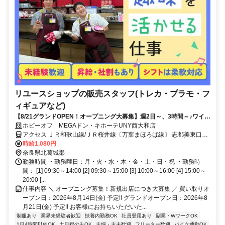
リユースショップの販売スタッフ(トレカ・プラモ・フ
ィギュアなど)
【8/21グランドOPEN！オープニング大募集】週2日～、3時間～♪ワイワ
イ楽しく働くならココ！未経験も大歓迎！8/14～買取開始◎
ホビーオフ MEGAドン・キホーテUNY西大和店
アクセス ＪＲ和歌山線/ＪＲ桜井線〔万葉まほろば線〕 志都美東口徒
歩約29分、近鉄田原本線 池部徒歩約29分、ＪＲ和歌山線 畠田徒歩約
時給1,080円
32分
奈良県北葛城郡
勤務時間 ・勤務曜日：月・火・水・木・金・土・日・祝 ・勤務時
間： [1] 09:30～14:00 [2] 09:30～15:00 [3] 10:00～16:00 [4] 15:00～
20:00 [...
仕事内容 ＼ オープニング募集！新規出店につき大募集 ／ 買い取りオ
ープン日：2026年8月14日(金) 予定!! グランドオープン日：2026年8
月21日(金) 予定!! お客様にお持ちいただいた...
制服あり
業界未経験者歓迎
扶養内勤務OK
社員登用あり
副業・WワークOK
1日4時間以内OK
土日祝のみOK
主婦・主夫歓迎
フリーター歓迎
バイク通勤OK