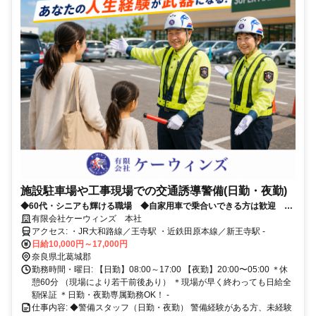
施設駐車場や工事現場での交通誘導警備(日勤・夜勤)
◆60代・シニアも輝ける職場 ◆自家用車で乗合いできる方は歓迎 ◆
週2日〜、Wワーク・副業OK
有限会社ケーウィンズ 本社
アクセス: ・JR大和路線／王寺駅 ・近鉄田原本線／新王寺駅 ‐
日給10,000円～17,000円
奈良県北葛城郡
勤務時間・曜日: 【日勤】08:00～17:00 【夜勤】20:00〜05:00 ＊休
憩60分 （現場により若干前後あり） ＊現場が早く終わっても日給全
額保証 ＊日勤・夜勤専属勤務OK！ ‐
仕事内容: ◆警備スタッフ（日勤・夜勤） 警備経験がある方、未経験