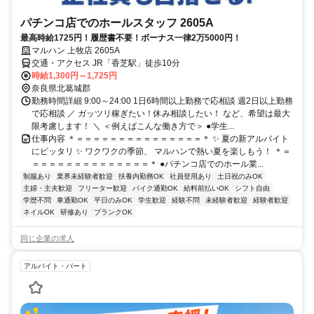
パチンコ店でのホールスタッフ 2605A
最高時給1725円！履歴書不要！ボーナス一律2万5000円！
マルハン 上牧店 2605A
交通・アクセス JR「香芝駅」徒歩10分
時給1,300円～1,725円
奈良県北葛城郡
勤務時間詳細 9:00～24:00 1日6時間以上勤務で応相談 週2日以上勤務
で応相談 ／ ガッツリ稼ぎたい！休み相談したい！ など、希望は最大
限考慮します！ ＼ ＜例えばこんな働き方で＞ ●学生...
仕事内容 ＊＝＝＝＝＝＝＝＝＝＝＝＝＝＝＝＊ ✨ 夏の新アルバイト
にピッタリ ✨ ワクワクの季節、 マルハンで熱い夏を楽しもう！ ＊＝
＝＝＝＝＝＝＝＝＝＝＝＝＝＝＊ ●パチンコ店でのホール業...
制服あり
業界未経験者歓迎
扶養内勤務OK
社員登用あり
土日祝のみOK
主婦・主夫歓迎
フリーター歓迎
バイク通勤OK
給料前払いOK
シフト自由
学歴不問
車通勤OK
平日のみOK
学生歓迎
経験不問
未経験者歓迎
経験者歓迎
ネイルOK
研修あり
ブランクOK
同じ企業の求人
アルバイト・パート