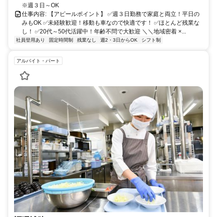
※週３日～OK
仕事内容: 【アピールポイント】 ✅週３日勤務で家庭と両立！平日の
みもOK ✅未経験歓迎！移動も車なので快適です！ ✅ほとんど残業な
し！ ✅20代～50代活躍中！年齢不問で大歓迎 ＼＼地域密着 ×...
社員登用あり
固定時間制
残業なし
週2・3日からOK
シフト制
アルバイト・パート