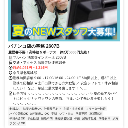
パチンコ店の事務 2607B
履歴書不要！高時給＆ボーナス一律2万5000円支給！
マルハン 法隆寺インター店 2607B
交通・アクセス 法隆寺駅徒歩19分
時給1,051円～1,314円
奈良県北葛城郡
勤務時間詳細 9:00～17:00/16:00～24:00 1日6時間以上、週3日以上
勤務で応相談 ★土日出勤できる方大歓迎 ／ 安定シフトで！休み相談
したい！ など、希望は最大限考慮します！ ＼ ...
仕事内容 ･｡･｡･｡･｡･｡･｡･｡･｡･｡･｡･｡･･｡･｡･｡･｡･｡･｡･ ✨ 夏の新アルバイ
トにピッタリ ✨ ワクワクの季節、 マルハンで熱い夏を楽しもう！
･｡･｡･｡･｡･｡･｡...
制服あり
扶養内勤務OK
社員登用あり
主婦・主夫歓迎
フリーター歓迎
バイク通勤OK
給料前払いOK
早朝
シフト自由
学歴不問
車通勤OK
平日のみOK
学生歓迎
経験不問
未経験者歓迎
午前
経験者歓迎
研修あり
夕方
ブランクOK