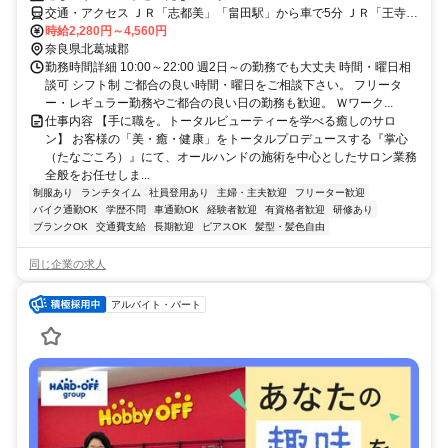
交通・アクセス ＪＲ「志都美」「畠田駅」から車で5分 ＪＲ「王寺
駅」から車で10分
時給2,280円～4,560円
奈良県北葛城郡
勤務時間詳細 10:00～22:00 週2日～の勤務でも大丈夫 時間・曜日相
談可 シフト制 ご都合の良い時間・曜日をご相談下さい。 フリータ
ー・レギュラー勤務やご都合の良い日の勤務も歓迎。 Ｗワーク...
仕事内容 【手に職を。トータルビューティーを学べる癒しのサロ
ン】 お客様の「美・癒・健康」をトータルプロデュースする『掌心
（たなごころ）』にて、オールハンドの施術を中心としたサロン業務
全般をお任せしま...
制服あり
ランチタイム
社員登用あり
主婦・主夫歓迎
フリーター歓迎
バイク通勤OK
学歴不問
車通勤OK
経験者歓迎
有資格者歓迎
研修あり
ブランクOK
交通費支給
長期歓迎
ピアスOK
髪型・髪色自由
同じ企業の求人
アルバイト・パート