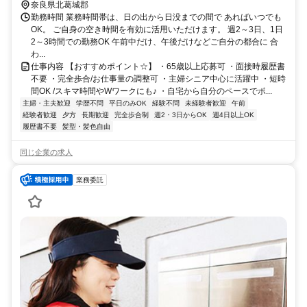
奈良県北葛城郡
勤務時間 業務時間帯は、日の出から日没までの間で あればいつでも
OK。 ご自身の空き時間を有効に活用いただけます。 週2～3日、1日
2～3時間での勤務OK 午前中だけ、午後だけなどご自分の都合に 合
わ...
仕事内容 【おすすめポイント☆】 ・65歳以上応募可 ・面接時履歴書
不要 ・完全歩合/お仕事量の調整可 ・主婦シニア中心に活躍中 ・短時
間OK /スキマ時間やWワークにも♪ ・自宅から自分のペースでポ...
主婦・主夫歓迎
学歴不問
平日のみOK
経験不問
未経験者歓迎
午前
経験者歓迎
夕方
長期歓迎
完全歩合制
週2・3日からOK
週4日以上OK
履歴書不要
髪型・髪色自由
同じ企業の求人
業務委託