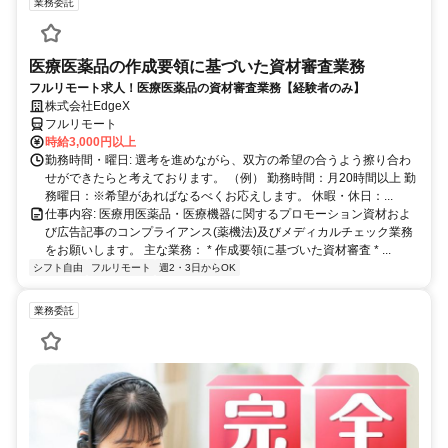
業務委託
医療医薬品の作成要領に基づいた資材審査業務
フルリモート求人！医療医薬品の資材審査業務【経験者のみ】
株式会社EdgeX
フルリモート
時給3,000円以上
勤務時間・曜日: 選考を進めながら、双方の希望の合うよう擦り合わ
せができたらと考えております。 （例） 勤務時間：月20時間以上 勤
務曜日：※希望があればなるべくお応えします。 休暇・休日：...
仕事内容: 医療用医薬品・医療機器に関するプロモーション資材およ
び広告記事のコンプライアンス(薬機法)及びメディカルチェック業務
をお願いします。 主な業務： * 作成要領に基づいた資材審査 * ...
シフト自由
フルリモート
週2・3日からOK
業務委託