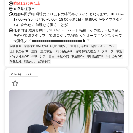
時給1,270円以上
奈良県橿原市
勤務時間詳細 現場により以下の時間帯がメインとなります。 ■8:00～
17:00 ■8:30～17:30 ■9:00～18:00 ✨週1日～勤務OK ┗ライフスタイ
ルに合わせて 無理なく働くことが...
仕事内容 雇用形態：アルバイト・パート 職種：その他サービス業、
その他警備スタッフ、警備スタッフ/守衛 ＼＼オープニングスタッフ
大募集／／ ======================== ▶ア...
制服あり
業界未経験者歓迎
社員登用あり
週1日からOK
副業・WワークOK
土日祝のみOK
主婦・主夫歓迎
60代も応募可
資格取得支援あり
フリーター歓迎
バイク通勤OK
早朝
シフト自由
学歴不問
車通勤OK
即日勤務OK
平日のみOK
学生歓迎
転勤なし
経験不問
アルバイト・パート