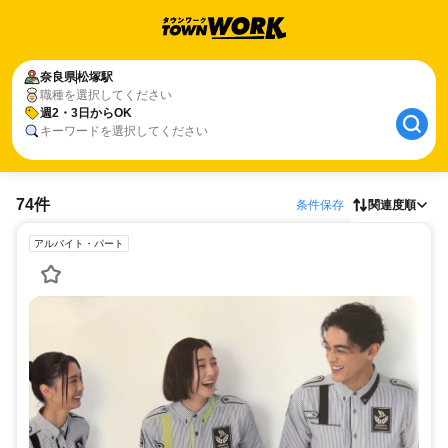
奈良県
松塚駅
職種を選択してください
週2・3日からOK
キーワードを選択してください
74件
条件保存
関連度順
アルバイト・パート