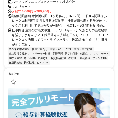
パーソルビジネスプロセスデザイン株式会社
フルリモート
月給210,000円～289,900円
勤務時間詳細 総労働時間：1ヶ月あたり160時間 ・1日8時間勤務(フ
レックス利用可) ※月末月初は繁忙期！仕事が落ち着く月半ばはフレ
ックスを利用して早上がりが可能◎ ・残業10～20時間程度 ※顧...
仕事内容 主婦の方も大歓迎！【フルリモート】であなたの経理経験
を活かしませんか？ ★採用選考～入社初日からフルリモート！ ★フ
レックスを活用してワークライフバランス抜群◎ ★主婦（夫）世代
が多く在籍...
業界未経験者歓迎
社員登用あり
副業・WワークOK
主婦・主夫歓迎
資格取得支援あり
フリーター歓迎
学歴不問
固定時間制
転勤なし
フルリモート
経験者歓迎
ネイルOK
残業なし
有資格者歓迎
在宅OK
賞与あり
ブランクOK
交通費支給
長期歓迎
ピアスOK
契約社員