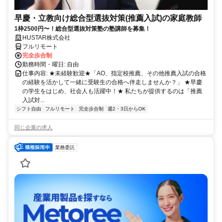
早慶・立教向け総合型選抜対策(推薦入試)の家庭教師
1枠2500円〜！総合型選抜対策塾の塾講師を募集！
HUSTAR株式会社
フルリモート
完全歩合制
勤務時間・曜日: 自由
仕事内容: ★未経験歓迎★「AO、指定校推薦、その他推薦入試の合格
の経験を活かして一緒に受験生の合格へ伴走しませんか？」 ★早慶
の学生をはじめ、社会人も活躍中！★ 私たちが提供するのは「推薦
入試対...
シフト自由
フルリモート
完全歩合制
週2・3日からOK
同じ企業の求人
業務委託