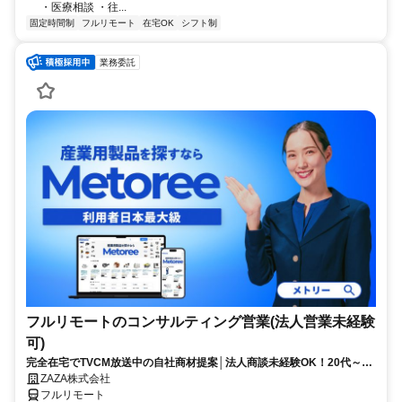
・医療相談 ・往...
固定時間制
フルリモート
在宅OK
シフト制
業務委託
フルリモートのコンサルティング営業(法人営業未経験
可)
完全在宅でTVCM放送中の自社商材提案│法人商談未経験OK！20代～活
躍中◎顧客課題を解決する提案経験が積める環境
ZAZA株式会社
フルリモート