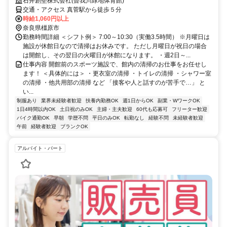
石井創堅株式会社(曽我川緑地体育館)
交通・アクセス 真菅駅から徒歩５分
時給1,060円以上
奈良県橿原市
勤務時間詳細 ＜シフト例＞ 7:00～10:30（実働3.5時間） ※月曜日は
施設が休館日なので清掃はお休みです。 ただし月曜日が祝日の場合
は開館し、その翌日の火曜日が休館になります。 ・週2日～...
仕事内容 開館前のスポーツ施設で、館内の清掃のお仕事をお任せし
ます！ ＜具体的には＞ ・更衣室の清掃 ・トイレの清掃 ・シャワー室
の清掃 ・他共用部の清掃 など 「接客や人と話すのが苦手で…」 と
い...
制服あり
業界未経験者歓迎
扶養内勤務OK
週1日からOK
副業・WワークOK
1日4時間以内OK
土日祝のみOK
主婦・主夫歓迎
60代も応募可
フリーター歓迎
バイク通勤OK
早朝
学歴不問
平日のみOK
転勤なし
経験不問
未経験者歓迎
午前
経験者歓迎
ブランクOK
アルバイト・パート