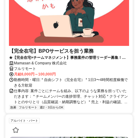
【完全在宅】BPOサービスを担う業務
★【完全在宅×チームマネジメント】事務案件の管理リーダー募集！店
長経験歓迎◎成果が収入に直結！
Mamasan & Company 株式会社
フルリモート
月給8,000円～100,000円
勤務時間・曜日: * 自由シフト（完全在宅） * 1日3〜4時間程度稼働で
きる方歓迎
仕事内容: 案件ごとにチームを組み、以下のような業務を担っていた
だきます： * チームメンバーの進捗管理、チャット対応 * クライアン
トとのやりとり（品質確認・納期調整など） * 売上・利益の確認、...
急募
フルリモート
週2・3日からOK
アルバイト・パート