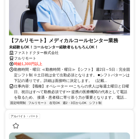
【フルリモート】メディカルコールセンター業務
未経験もOK！コールセンター経験者ももちろんOK！
ファストドクター株式会社
フルリモート
時給1,300円以上
勤務時間・曜日: ≪勤務時間・曜日≫ 【シフト】 週2日～5日：完全固
定シフト制 ※土日祝は全て出勤必須となります。ㅤ ■シフトパターンは
下記の通りです。詳細は面接時に決定します。 （記載...
仕事内容: 【職種】オペレーター <<こちらの求人は毎週土曜日と日曜
日、祝日はすべて勤務必須です>> 提携の医療機関の代表として電話
を取るため、 接遇・患者様に寄り添う力が重要となります。 電話...
固定時間制
フルリモート
在宅OK
週2・3日からOK
シフト制
アルバイト・パート