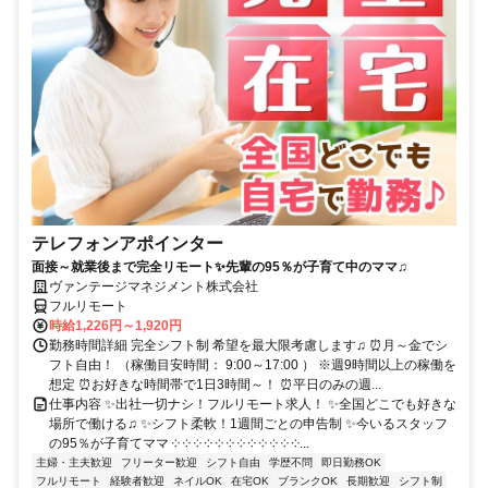
テレフォンアポインター
面接～就業後まで完全リモート✨先輩の95％が子育て中のママ♫
ヴァンテージマネジメント株式会社
フルリモート
時給1,226円～1,920円
勤務時間詳細 完全シフト制 希望を最大限考慮します♫ ⏰月～金でシ
フト自由！ （稼働目安時間： 9:00～17:00 ） ※週9時間以上の稼働を
想定 ⏰お好きな時間帯で1日3時間～！ ⏰平日のみの週...
仕事内容 ✨出社一切ナシ！フルリモート求人！ ✨全国どこでも好きな
場所で働ける♫ ✨シフト柔軟！1週間ごとの申告制 ✨今いるスタッフ
の95％が子育てママ ༶ ༶ ༶ ༶ ༶ ༶ ༶ ༶ ༶ ༶ ༶ ༶...
主婦・主夫歓迎
フリーター歓迎
シフト自由
学歴不問
即日勤務OK
フルリモート
経験者歓迎
ネイルOK
在宅OK
ブランクOK
長期歓迎
シフト制