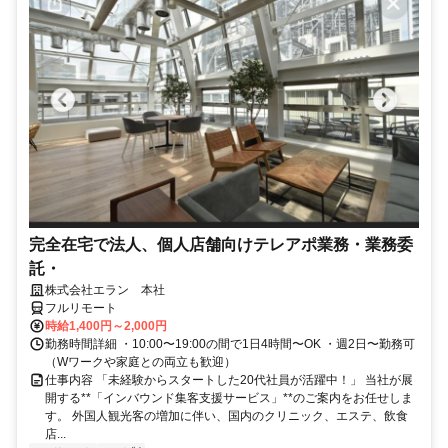
完全在宅で法人、個人店舗向けテレアポ業務・業務委
託・
株式会社エラン 本社
フルリモート
時給1,400円～2,000円
勤務時間詳細 ・10:00〜19:00の間で1日4時間〜OK ・週2日〜勤務可
（Wワークや家庭との両立も歓迎）
仕事内容 「未経験からスタートした20代社員が活躍中！」 当社が展
開する**「インバウンド集客支援サービス」**のご案内をお任せしま
す。 外国人観光客の増加に伴い、国内のクリニック、エステ、飲食
店...