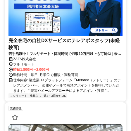
完全在宅の自社DXサービスのテレアポスタッフ(未経
験可)
若手活躍中！フルリモート・隙間時間で月収10万円以上も可能◎ │未経
験からインサイドセールスに挑戦
ZAZA株式会社
フルリモート
時給1,800円～2,000円
勤務時間・曜日: 月単位で相談・調整可能
仕事内容: 製造業DXプラットフォーム「Metoree（メトリー）」のテ
レアポメンバー。 架電やメールで商談アポイントを獲得していただ
きます。 * 架電やメールアプローチによるアポイント獲得 *...
フルリモート
残業なし
週2・3日からOK
業務委託