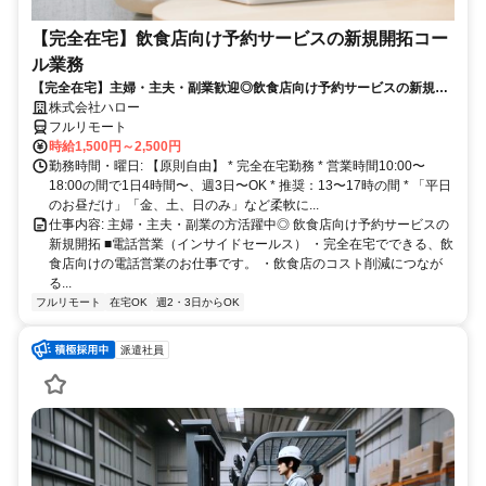
【完全在宅】飲食店向け予約サービスの新規開拓コー
ル業務
【完全在宅】主婦・主夫・副業歓迎◎飲食店向け予約サービスの新規開
拓
株式会社ハロー
フルリモート
時給1,500円～2,500円
勤務時間・曜日: 【原則自由】 * 完全在宅勤務 * 営業時間10:00〜
18:00の間で1日4時間〜、週3日〜OK * 推奨：13〜17時の間 * 「平日
のお昼だけ」「金、土、日のみ」など柔軟に...
仕事内容: 主婦・主夫・副業の方活躍中◎ 飲食店向け予約サービスの
新規開拓 ■電話営業（インサイドセールス） ・完全在宅でできる、飲
食店向けの電話営業のお仕事です。 ・飲食店のコスト削減につなが
る...
フルリモート
在宅OK
週2・3日からOK
派遣社員