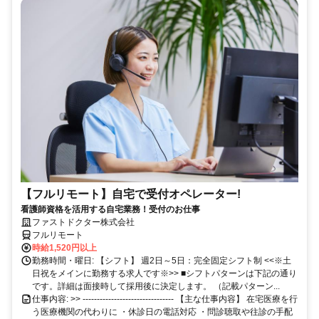
【フルリモート】自宅で受付オペレーター!
看護師資格を活用する自宅業務！受付のお仕事
ファストドクター株式会社
フルリモート
時給1,520円以上
勤務時間・曜日: 【シフト】 週2日～5日：完全固定シフト制 <<※土
日祝をメインに勤務する求人です※>> ■シフトパターンは下記の通り
です。詳細は面接時して採用後に決定します。 （記載パターン...
仕事内容: >> -------------------------------- 【主な仕事内容】 在宅医療を行
う医療機関の代わりに ・休診日の電話対応 ・問診聴取や往診の手配