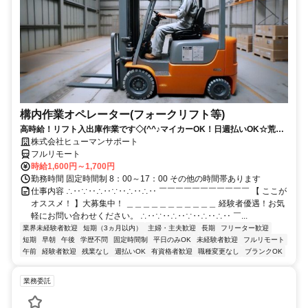
構内作業オペレーター(フォークリフト等)
高時給！リフト入出庫作業です◇(^^♪マイカーOK！日週払いOK☆荒本
駅★【シゴト№0619】
株式会社ヒューマンサポート
フルリモート
時給1,600円～1,700円
勤務時間 固定時間制 8：00～17：00 その他の時間帯あります
仕事内容 ∴‥∵‥∴‥∵‥∴‥∴‥ ￣￣￣￣￣￣￣￣￣￣￣ 【 ここが
オススメ！ 】大募集中！ ＿＿＿＿＿＿＿＿＿＿＿ 経験者優遇！お気
軽にお問い合わせください。 ∴‥∵‥∴‥∵‥∴‥∴‥ ￣...
業界未経験者歓迎
短期（3ヵ月以内）
主婦・主夫歓迎
長期
フリーター歓迎
短期
早朝
午後
学歴不問
固定時間制
平日のみOK
未経験者歓迎
フルリモート
午前
経験者歓迎
残業なし
週払いOK
有資格者歓迎
職種変更なし
ブランクOK
業務委託