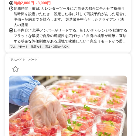
時給2,000円～3,000円
勤務時間・曜日: カレンダーツールにご自身の都合に合わせて稼働可
能時間を設定いただき、設定した枠に対して商談予約があった場合に
準備～契約までを対応します。 製造業を中心としたクライアント法
人の営業...
仕事内容: * 若手メンバーがリードする、新しいチャレンジを歓迎する
フラットな環境で自身の可能性を広げたい * 自身の成果が報酬に直結
する明確な評価制度がある環境で稼働したい * 完全リモートかつ柔...
フルリモート
残業なし
週2・3日からOK
アルバイト・パート