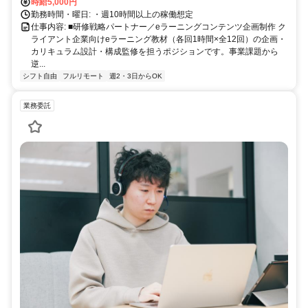
時給5,000円
勤務時間・曜日: ・週10時間以上の稼働想定
仕事内容: ■研修戦略パートナー／eラーニングコンテンツ企画制作 ク
ライアント企業向けeラーニング教材（各回1時間×全12回）の企画・
カリキュラム設計・構成監修を担うポジションです。事業課題から
逆...
シフト自由
フルリモート
週2・3日からOK
業務委託