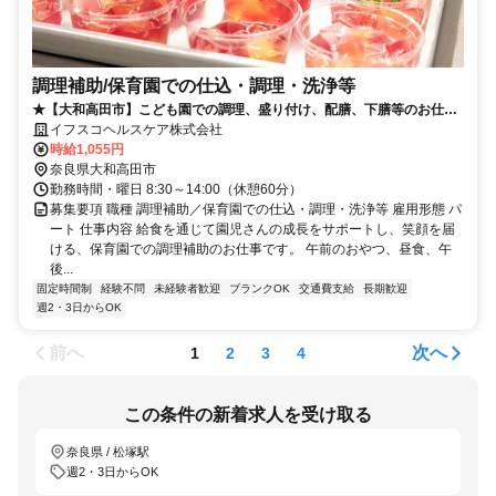
調理補助/保育園での仕込・調理・洗浄等
★【大和高田市】こども園での調理、盛り付け、配膳、下膳等のお仕事
です（3161）
イフスコヘルスケア株式会社
時給1,055円
奈良県大和高田市
勤務時間・曜日 8:30～14:00（休憩60分）
募集要項 職種 調理補助／保育園での仕込・調理・洗浄等 雇用形態 パ
ート 仕事内容 給食を通じて園児さんの成長をサポートし、笑顔を届
ける、保育園での調理補助のお仕事です。 午前のおやつ、昼食、午
後...
固定時間制
経験不問
未経験者歓迎
ブランクOK
交通費支給
長期歓迎
週2・3日からOK
前へ
次へ
1
2
3
4
この条件の新着求人を受け取る
奈良県 / 松塚駅
週2・3日からOK