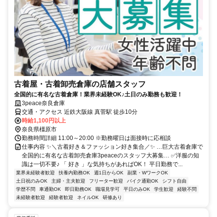
古着屋・古着卸売倉庫の店舗スタッフ
全国的に有名な古着倉庫！業界未経験OK♪土日のみ勤務も歓迎！
3peace奈良倉庫
交通・アクセス 近鉄大阪線 真菅駅 徒歩10分
時給1,100円以上
奈良県橿原市
勤務時間詳細 11:00～20:00 ※勤務曜日は面接時に応相談
仕事内容 ✨＼古着好き＆ファッション好き集合／✨ …巨大古着倉庫で
全国的に有名な古着卸売倉庫3peaceのスタッフ大募集… ✅洋服の知
識は一切不要♪ 「 好き 」な気持ちがあればOK！ 平日勤務で...
業界未経験者歓迎
扶養内勤務OK
週1日からOK
副業・WワークOK
土日祝のみOK
主婦・主夫歓迎
フリーター歓迎
バイク通勤OK
シフト自由
学歴不問
車通勤OK
即日勤務OK
職場見学可
平日のみOK
学生歓迎
経験不問
未経験者歓迎
経験者歓迎
ネイルOK
研修あり