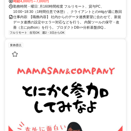
時給4,000円～7,000円
勤務時間・曜日: 月160時間程度 フルリモート、貸与PC、
10:00~18:30（1時間任意で休憩）、クライアントとのmtgが週に数回
仕事内容: 【職務内容】 社内からのデータ連携要望に合わせて、新規
データ連携の設定やエラー対応などを行う。 内製ツールの保守・改
善（主にpython）を行う。 プロダクトDB=>分析基盤(BQ...
フルリモート
在宅OK
週2・3日からOK
業務委託