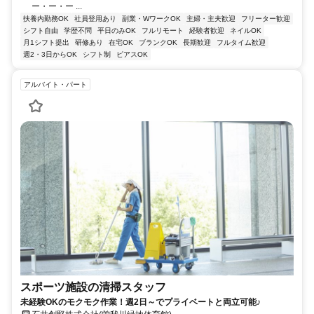
ー・ー・ー ...
扶養内勤務OK
社員登用あり
副業・WワークOK
主婦・主夫歓迎
フリーター歓迎
シフト自由
学歴不問
平日のみOK
フルリモート
経験者歓迎
ネイルOK
月1シフト提出
研修あり
在宅OK
ブランクOK
長期歓迎
フルタイム歓迎
週2・3日からOK
シフト制
ピアスOK
アルバイト・パート
スポーツ施設の清掃スタッフ
未経験OKのモクモク作業！週2日～でプライベートと両立可能♪