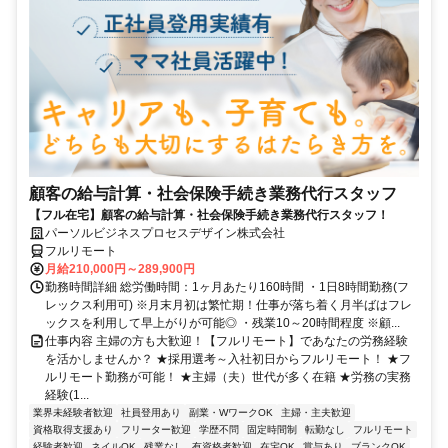
顧客の給与計算・社会保険手続き業務代行スタッフ
【フル在宅】顧客の給与計算・社会保険手続き業務代行スタッフ！
パーソルビジネスプロセスデザイン株式会社
フルリモート
月給210,000円～289,900円
勤務時間詳細 総労働時間：1ヶ月あたり160時間 ・1日8時間勤務(フ
レックス利用可) ※月末月初は繁忙期！仕事が落ち着く月半ばはフレ
ックスを利用して早上がりが可能◎ ・残業10～20時間程度 ※顧...
仕事内容 主婦の方も大歓迎！【フルリモート】であなたの労務経験
を活かしませんか？ ★採用選考～入社初日からフルリモート！ ★フ
ルリモート勤務が可能！ ★主婦（夫）世代が多く在籍 ★労務の実務
経験(1...
業界未経験者歓迎
社員登用あり
副業・WワークOK
主婦・主夫歓迎
資格取得支援あり
フリーター歓迎
学歴不問
固定時間制
転勤なし
フルリモート
経験者歓迎
ネイルOK
残業なし
有資格者歓迎
在宅OK
賞与あり
ブランクOK