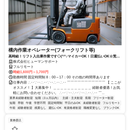
構内作業オペレーター(フォークリフト等)
高時給！リフト入出庫作業です◇(^^♪マイカーOK！日週払いOK☆荒本
駅★【シゴト№0619】
株式会社ヒューマンサポート
フルリモート
時給1,600円～1,700円
勤務時間 固定時間制 8：00～17：00 その他の時間帯あります
仕事内容 ∴‥∵‥∴‥∵‥∴‥∴‥ ￣￣￣￣￣￣￣￣￣￣￣ 【 ここが
オススメ！ 】大募集中！ ＿＿＿＿＿＿＿＿＿＿＿ 経験者優遇！お気
軽にお問い合わせください。 ∴‥∵‥∴‥∵‥∴‥∴‥ ￣...
業界未経験者歓迎
短期（3ヵ月以内）
主婦・主夫歓迎
長期
フリーター歓迎
短期
早朝
午後
学歴不問
固定時間制
平日のみOK
未経験者歓迎
フルリモート
午前
経験者歓迎
残業なし
週払いOK
有資格者歓迎
職種変更なし
ブランクOK
業務委託