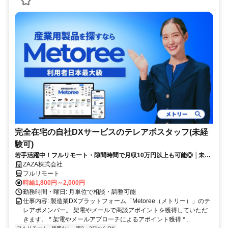
完全在宅の自社DXサービスのテレアポスタッフ(未経
験可)
若手活躍中！フルリモート・隙間時間で月収10万円以上も可能◎ │未経
験からインサイドセールスに挑戦
ZAZA株式会社
フルリモート
時給1,800円～2,000円
勤務時間・曜日: 月単位で相談・調整可能
仕事内容: 製造業DXプラットフォーム「Metoree（メトリー）」のテ
レアポメンバー。 架電やメールで商談アポイントを獲得していただ
きます。 * 架電やメールアプローチによるアポイント獲得 *...