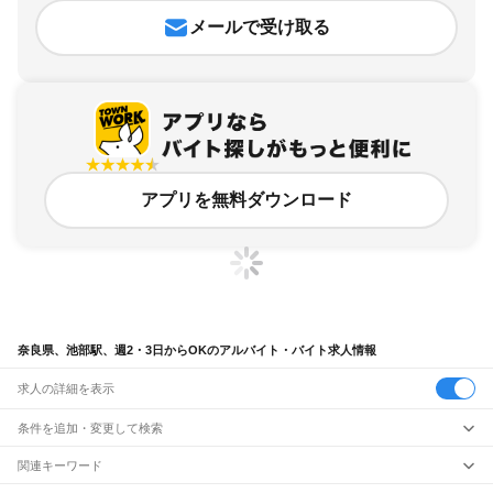
メールで受け取る
アプリを無料ダウンロード
奈良県、池部駅、週2・3日からOKのアルバイト・バイト求人情報
求人の詳細を表示
条件を追加・変更して検索
市区町村を追加・変更
関連キーワード
完全在宅ワーク 全国
シール貼り 在宅
現在地周辺
ガチャガチャ
犬カフェ
奈良県