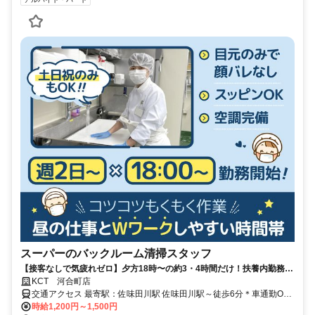
スーパーのバックルーム清掃スタッフ
【接客なしで気疲れゼロ】夕方18時〜の約3・4時間だけ！扶養内勤務
OK/副業・WワークOK！ 週2～の短時間勤務！シフト融通抜群！
KCT 河合町店
交通アクセス 最寄駅：佐味田川駅 佐味田川駅～徒歩6分＊車通勤OK
＊バイク通勤OK
時給1,200円～1,500円