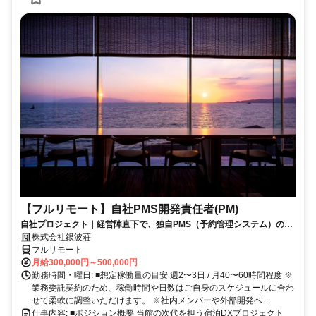
【フルリモート】自社PMS開発責任者(PM)
自社プロジェクト｜経営陣直下で、独自PMS（予約管理システム）の新
規開発を統括
株式会社銀波荘
フルリモート
月給300,000円～500,000円
勤務時間・曜日: ■想定稼働量の目安 週2〜3日 / 月40〜60時間程度 ※
業務委託契約のため、稼働時間や日数はご自身のスケジュールに合わ
せて柔軟に調整いただけます。 ※社内メンバーや外部開発ベ...
仕事内容: ■ポジション概要 当館の次代を担う宿泊DXプロジェクト