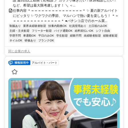
談 週3日以上勤務で応相談 ／ ガッツリ稼ぎたい！休み相談したい！
など、希望は最大限考慮します！ ＼ ＜...
仕事内容 ＊＝＝＝＝＝＝＝＝＝＝＝＝＝＝＝＊ ✨ 夏の新アルバイト
にピッタリ ✨ ワクワクの季節、 マルハンで熱い夏を楽しもう！ ＊＝
＝＝＝＝＝＝＝＝＝＝＝＝＝＝＊ ●パチンコ店でのホール業...
制服あり
業界未経験者歓迎
扶養内勤務OK
社員登用あり
土日祝のみOK
主婦・主夫歓迎
フリーター歓迎
バイク通勤OK
給料前払いOK
シフト自由
学歴不問
車通勤OK
平日のみOK
学生歓迎
経験不問
未経験者歓迎
経験者歓迎
ネイルOK
研修あり
ブランクOK
同じ企業の求人
アルバイト・パート