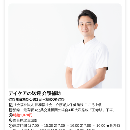
デイケアの送迎 介護補助
◎◎無資格OK♪週2日～相談OK◎◎
社会福祉法人 長和福祉会 介護老人保健施設 こころ上牧
沿線・最寄駅 ●公共交通機関の場合●JR大和路線「王寺駅」下車、奈
良交通バス ラスパ西大和バス停下車 徒歩5分●車の場合●近鉄田原本
時給1,070円
線 佐味田川駅 から 車5分
奈良県北葛城郡
就業時間 1) 7:00 ～ 15:30 2) 7:30 ～ 16:00 3) 7:00 ～ 10:00 ★勤務時