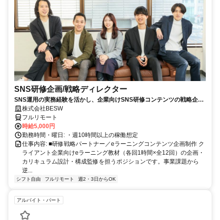
SNS研修企画/戦略ディレクター
SNS運用の実務経験を活かし、企業向けSNS研修コンテンツの戦略企
画・カリキュラム設計・監修を担う上流ポジションです。
株式会社BESW
フルリモート
時給5,000円
勤務時間・曜日: ・週10時間以上の稼働想定
仕事内容: ■研修戦略パートナー／eラーニングコンテンツ企画制作 ク
ライアント企業向けeラーニング教材（各回1時間×全12回）の企画・
カリキュラム設計・構成監修を担うポジションです。事業課題から
逆...
シフト自由
フルリモート
週2・3日からOK
アルバイト・パート