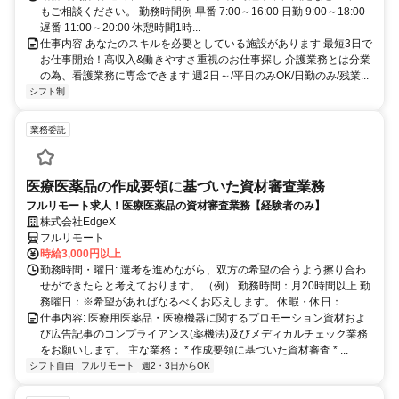
もご相談ください。 勤務時間例 早番 7:00～16:00 日勤 9:00～18:00
遅番 11:00～20:00 休憩時間1時...
仕事内容 あなたのスキルを必要としている施設があります 最短3日で
お仕事開始！高収入&働きやすさ重視のお仕事探し 介護業務とは分業
の為、看護業務に専念できます 週2日～/平日のみOK/日勤のみ/残業...
シフト制
業務委託
医療医薬品の作成要領に基づいた資材審査業務
フルリモート求人！医療医薬品の資材審査業務【経験者のみ】
株式会社EdgeX
フルリモート
時給3,000円以上
勤務時間・曜日: 選考を進めながら、双方の希望の合うよう擦り合わ
せができたらと考えております。 （例） 勤務時間：月20時間以上 勤
務曜日：※希望があればなるべくお応えします。 休暇・休日：...
仕事内容: 医療用医薬品・医療機器に関するプロモーション資材およ
び広告記事のコンプライアンス(薬機法)及びメディカルチェック業務
をお願いします。 主な業務： * 作成要領に基づいた資材審査 * ...
シフト自由
フルリモート
週2・3日からOK