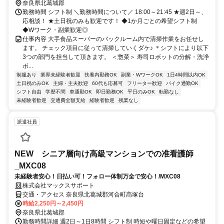
奈良県北葛城郡
勤務時間 シフト制 ＼勤務時間について／ 18:00～21:45 ★週2日～、
応相談！ ★土日祝のみも歓迎です！ ◆1か月ごとの希望シフト制
◆Wワーク・副業歓迎◎
仕事内容 大手食品スーパーのバックルーム内で清掃作業をお任せし
ます。 チェック項目に従って清掃していくダケ♪ ＊シフトにより以下
3つの部門を担当して頂きます。 ＜惣菜＞ 寿司ロボットの分解・洗浄
ボ...
制服あり
業界未経験者歓迎
扶養内勤務OK
副業・WワークOK
1日4時間以内OK
土日祝のみOK
主婦・主夫歓迎
60代も応募可
フリーター歓迎
バイク通勤OK
シフト自由
学歴不問
車通勤OK
即日勤務OK
平日のみOK
転勤なし
未経験者歓迎
交通費全額支給
経験者歓迎
残業なし
派遣社員
NEW シニア層向け高級マンションでの准看護師
_MXC08
未経験者安心！日払い可！フォロー体制万全で安心！/MXC08
株式会社マックスサポート
交通・アクセス 奈良県北葛城郡河合町高塚台
時給2,250円～2,450円
奈良県北葛城郡
勤務時間詳細 週2日～1日8時間 シフト制 時短や曜日固定などの希望