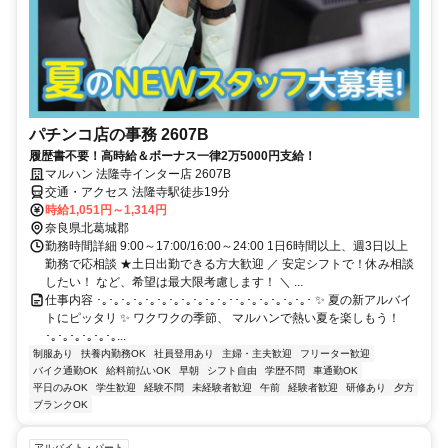
パチンコ店の事務 2607B
履歴書不要！高時給＆ボーナス一律2万5000円支給！
マルハン 法隆寺インター店 2607B
交通・アクセス 法隆寺駅徒歩19分
時給1,051円～1,314円
奈良県北葛城郡
勤務時間詳細 9:00～17:00/16:00～24:00 1日6時間以上、週3日以上
勤務で応相談 ★土日出勤できる方大歓迎 ／ 安定シフトで！休み相談
したい！ など、希望は最大限考慮します！ ＼ ...
仕事内容 ･｡･｡･｡･｡･｡･｡･｡･｡･｡･｡･｡･･｡･｡･｡･｡･｡･｡･ ✨ 夏の新アルバイ
トにピッタリ ✨ ワクワクの季節、 マルハンで熱い夏を楽しもう！
･｡･｡･｡･｡･｡･｡...
制服あり
扶養内勤務OK
社員登用あり
主婦・主夫歓迎
フリーター歓迎
バイク通勤OK
給料前払いOK
早朝
シフト自由
学歴不問
車通勤OK
平日のみOK
学生歓迎
経験不問
未経験者歓迎
午前
経験者歓迎
研修あり
夕方
ブランクOK
アルバイト・パート