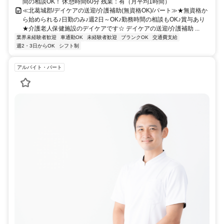
間の相談OK！ 休憩時間60分 残業：有（月平均1時間）
≪北葛城郡/デイケアの送迎/介護補助(無資格OK)/パート≫★無資格か
ら始められる♪日勤のみ♪週2日～OK♪勤務時間の相談もOK♪賞与あり
★介護老人保健施設のデイケアです☆ デイケアの送迎/介護補助 ...
業界未経験者歓迎
車通勤OK
未経験者歓迎
ブランクOK
交通費支給
週2・3日からOK
シフト制
アルバイト・パート