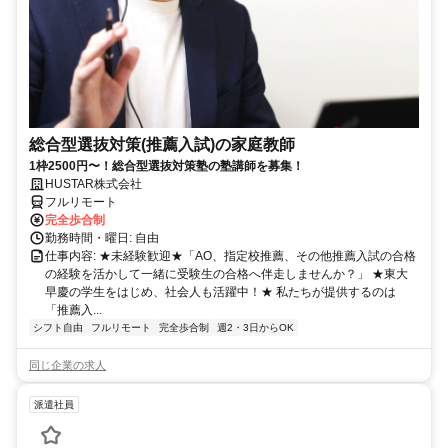
総合型選抜対策(推薦入試)の家庭教師
1枠2500円〜！総合型選抜対策塾の塾講師を募集！
HUSTAR株式会社
フルリモート
完全歩合制
勤務時間・曜日: 自由
仕事内容: ★未経験歓迎★「AO、指定校推薦、その他推薦入試の合格
の経験を活かして一緒に受験生の合格へ伴走しませんか？」 ★東大
早慶の学生をはじめ、社会人も活躍中！★ 私たちが提供するのは
「推薦入...
シフト自由
フルリモート
完全歩合制
週2・3日からOK
同じ企業の求人
派遣社員