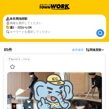
奈良県
奈良県
池部駅
池部駅
職種を選択してください
週2・3日からOK
週2・3日からOK
キーワードを選択してください
85件
条件保存
関連度順
アルバイト・パート