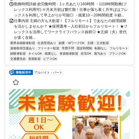
勤務時間詳細 総労働時間：1ヶ月あたり160時間 ・1日8時間勤務(フ
レックス利用可) ※月末月初は繁忙期！仕事が落ち着く月半ばはフレ
ックスを利用して早上がりが可能◎ ・残業10～20時間程度 ※顧...
仕事内容 主婦の方も大歓迎！【フルリモート】であなたの経理経験
を活かしませんか？ ★採用選考～入社初日からフルリモート！ ★フ
レックスを活用してワークライフバランス抜群◎ ★主婦（夫）世代
が多く在籍...
業界未経験者歓迎
社員登用あり
副業・WワークOK
主婦・主夫歓迎
資格取得支援あり
フリーター歓迎
学歴不問
固定時間制
転勤なし
フルリモート
経験者歓迎
ネイルOK
残業なし
有資格者歓迎
在宅OK
賞与あり
ブランクOK
交通費支給
長期歓迎
ピアスOK
アルバイト・パート