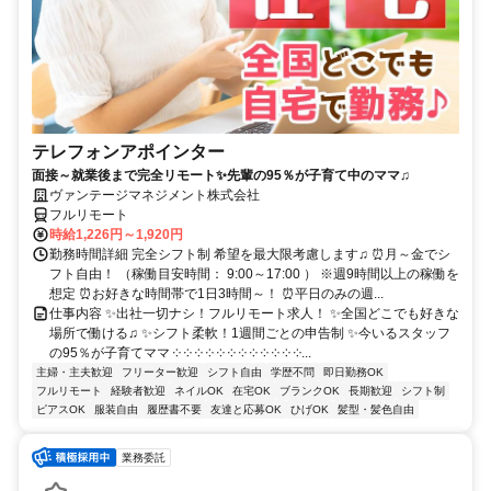
テレフォンアポインター
面接～就業後まで完全リモート✨先輩の95％が子育て中のママ♫
ヴァンテージマネジメント株式会社
フルリモート
時給1,226円～1,920円
勤務時間詳細 完全シフト制 希望を最大限考慮します♫ ⏰月～金でシ
フト自由！ （稼働目安時間： 9:00～17:00 ） ※週9時間以上の稼働を
想定 ⏰お好きな時間帯で1日3時間～！ ⏰平日のみの週...
仕事内容 ✨出社一切ナシ！フルリモート求人！ ✨全国どこでも好きな
場所で働ける♫ ✨シフト柔軟！1週間ごとの申告制 ✨今いるスタッフ
の95％が子育てママ ༶ ༶ ༶ ༶ ༶ ༶ ༶ ༶ ༶ ༶ ༶ ༶...
主婦・主夫歓迎
フリーター歓迎
シフト自由
学歴不問
即日勤務OK
フルリモート
経験者歓迎
ネイルOK
在宅OK
ブランクOK
長期歓迎
シフト制
ピアスOK
服装自由
履歴書不要
友達と応募OK
ひげOK
髪型・髪色自由
業務委託