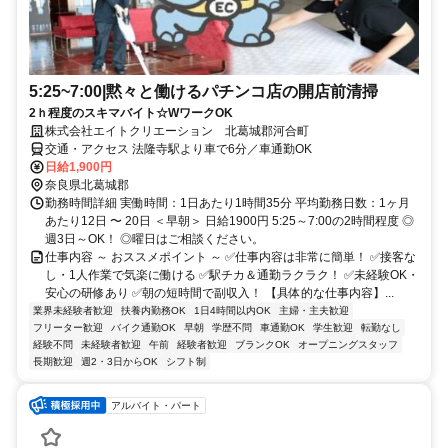
5:25~7:00|黙々と働けるパチンコ店の開店前清掃
2ｈ程度のスキマバイト☆WワークOK
株式会社エイトクリエーション 北葛城郡河合町
交通・アクセス 法隆寺駅より車で6分／車通勤OK
日給1,900円
奈良県北葛城郡
勤務時間詳細 実働時間：1日あたり1時間35分 平均勤務日数：1ヶ月
あたり12日 〜 20日 ＜早朝＞ 日給1900円 5:25～7:00の2時間程度 ◎
週3日～OK！ ◎曜日はご相談ください。
仕事内容 ～ おススメポイント ～ ✅仕事内容は非常に簡単！ ✅接客な
し・1人作業で気楽に働ける ✅駅チカ＆通勤ラクラク！ ✅未経験OK・
安心の研修あり ✅朝の短時間で副収入！ 【具体的な仕事内容】...
業界未経験者歓迎
扶養内勤務OK
1日4時間以内OK
主婦・主夫歓迎
フリーター歓迎
バイク通勤OK
早朝
学歴不問
車通勤OK
学生歓迎
転勤なし
経験不問
未経験者歓迎
午前
経験者歓迎
ブランクOK
オープニングスタッフ
長期歓迎
週2・3日からOK
シフト制
アルバイト・パート