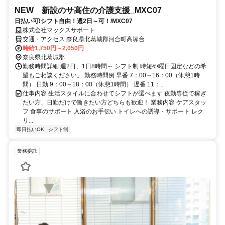
NEW 新設のサ高住の介護支援_MXC07
日払い可!シフト自由！週2日～可！/MXC07
株式会社マックスサポート
交通・アクセス 奈良県北葛城郡河合町高塚台
時給1,750円～2,050円
奈良県北葛城郡
勤務時間詳細 週2日、1日8時間～ シフト制 時短や曜日固定などの希
望もご相談ください。 勤務時間例 早番 7：00～16：00（休憩1時
間） 日勤 9：00～18：00（休憩1時間） 遅番 11：...
仕事内容 生活スタイルに合わせてシフトが選べます 夜勤専従で稼ぎ
たい方、日勤だけで働きたい方どちらも歓迎！ 業務内容 ケアスタッ
フ 食事のサポート 入浴のお手伝い トイレへの誘導・サポート レク
リ...
即日払いOK
シフト制
業務委託