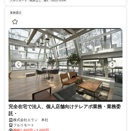
フルリモート
残業なし
週2・3日からOK
業務委託
完全在宅で法人、個人店舗向けテレアポ業務・業務委
託・
株式会社エラン 本社
フルリモート
時給1,400円～2,000円