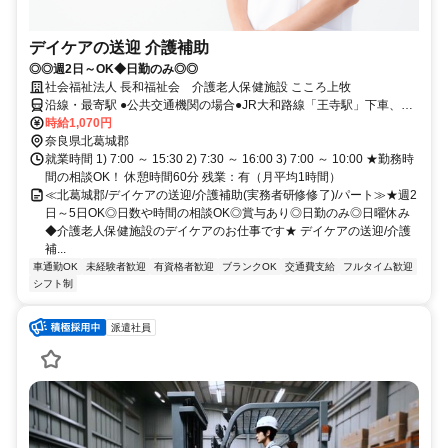
デイケアの送迎 介護補助
◎◎週2日～OK◆日勤のみ◎◎
社会福祉法人 長和福祉会 介護老人保健施設 こころ上牧
沿線・最寄駅 ●公共交通機関の場合●JR大和路線「王寺駅」下車、奈
良交通バス ラスパ西大和バス停下車 徒歩5分●車の場合●近鉄田原本
時給1,070円
線 佐味田川駅 から 車5分
奈良県北葛城郡
就業時間 1) 7:00 ～ 15:30 2) 7:30 ～ 16:00 3) 7:00 ～ 10:00 ★勤務時
間の相談OK！ 休憩時間60分 残業：有（月平均1時間）
≪北葛城郡/デイケアの送迎/介護補助(実務者研修修了)/パート≫★週2
日～5日OK◎日数や時間の相談OK◎賞与あり◎日勤のみ◎日曜休み
◆介護老人保健施設のデイケアのお仕事です★ デイケアの送迎/介護
補...
車通勤OK
未経験者歓迎
有資格者歓迎
ブランクOK
交通費支給
フルタイム歓迎
シフト制
派遣社員