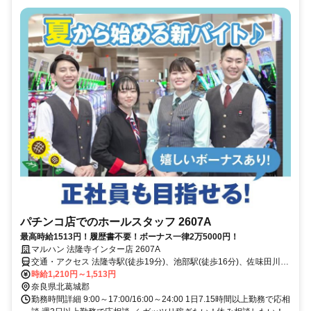
パチンコ店でのホールスタッフ 2607A
最高時給1513円！履歴書不要！ボーナス一律2万5000円！
マルハン 法隆寺インター店 2607A
交通・アクセス 法隆寺駅(徒歩19分)、池部駅(徒歩16分)、佐味田川駅
(徒歩13分)
時給1,210円～1,513円
奈良県北葛城郡
勤務時間詳細 9:00～17:00/16:00～24:00 1日7.15時間以上勤務で応相