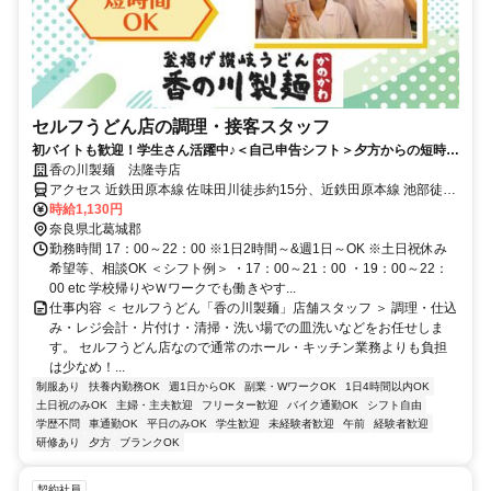
セルフうどん店の調理・接客スタッフ
初バイトも歓迎！学生さん活躍中♪＜自己申告シフト＞夕方からの短時間
でＯＫ
香の川製麺 法隆寺店
アクセス 近鉄田原本線 佐味田川徒歩約15分、近鉄田原本線 池部徒歩
約15分、ＪＲ関西本線〔大和路線〕 法隆寺南口徒歩約22分
時給1,130円
奈良県北葛城郡
勤務時間 17：00～22：00 ※1日2時間～&週1日～OK ※土日祝休み
希望等、相談OK ＜シフト例＞ ・17：00～21：00 ・19：00～22：
00 etc 学校帰りやＷワークでも働きやす...
仕事内容 ＜ セルフうどん「香の川製麺」店舗スタッフ ＞ 調理・仕込
み・レジ会計・片付け・清掃・洗い場での皿洗いなどをお任せしま
す。 セルフうどん店なので通常のホール・キッチン業務よりも負担
は少なめ！...
制服あり
扶養内勤務OK
週1日からOK
副業・WワークOK
1日4時間以内OK
土日祝のみOK
主婦・主夫歓迎
フリーター歓迎
バイク通勤OK
シフト自由
学歴不問
車通勤OK
平日のみOK
学生歓迎
未経験者歓迎
午前
経験者歓迎
研修あり
夕方
ブランクOK
契約社員