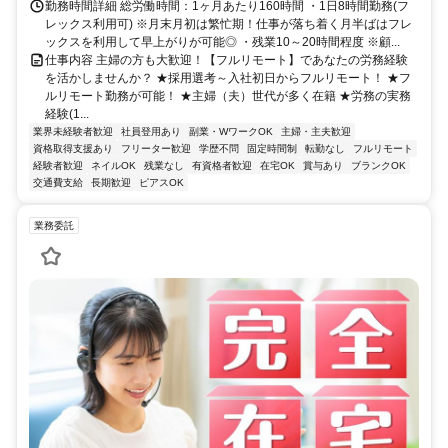
勤務時間詳細 総労働時間：1ヶ月あたり160時間 ・1日8時間勤務(フ
レックス利用可) ※月末月初は繁忙期！仕事が落ち着く月半ばはフレ
ックスを利用して早上がりが可能◎ ・残業10～20時間程度 ※顧...
仕事内容 主婦の方も大歓迎！【フルリモート】であなたの労務経験
を活かしませんか？ ★採用選考～入社初日からフルリモート！ ★フ
ルリモート勤務が可能！ ★主婦（夫）世代が多く在籍 ★労務の実務
経験(1...
業界未経験者歓迎
社員登用あり
副業・WワークOK
主婦・主夫歓迎
資格取得支援あり
フリーター歓迎
学歴不問
固定時間制
転勤なし
フルリモート
経験者歓迎
ネイルOK
残業なし
有資格者歓迎
在宅OK
賞与あり
ブランクOK
交通費支給
長期歓迎
ピアスOK
業務委託