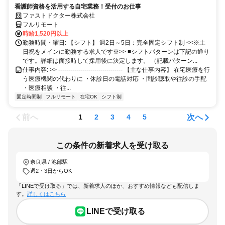
看護師資格を活用する自宅業務！受付のお仕事
ファストドクター株式会社
フルリモート
時給1,520円以上
勤務時間・曜日: 【シフト】 週2日～5日：完全固定シフト制 <<※土
日祝をメインに勤務する求人です※>> ■シフトパターンは下記の通り
です。詳細は面接時して採用後に決定します。 （記載パターン...
仕事内容: >> -------------------------------- 【主な仕事内容】 在宅医療を行
う医療機関の代わりに ・休診日の電話対応 ・問診聴取や往診の手配
・医療相談 ・往...
固定時間制
フルリモート
在宅OK
シフト制
前へ
次へ
1
2
3
4
5
この条件の新着求人を受け取る
奈良県 / 池部駅
週2・3日からOK
「LINEで受け取る」では、新着求人のほか、おすすめ情報なども配信しま
す。
詳しくはこちら
LINEで受け取る