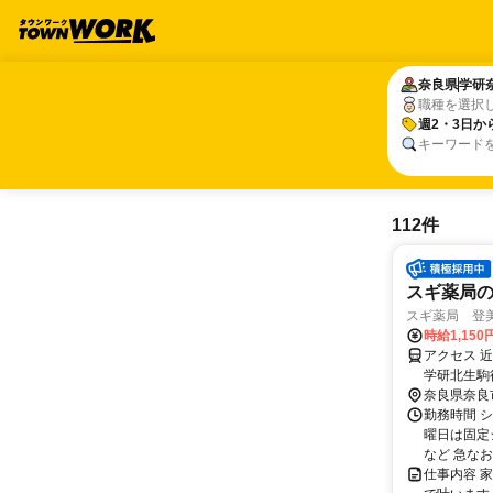
奈良県
奈良県
学研
学研
職種を選択
週2・3日か
週2・3日か
キーワード
112件
スギ薬局
スギ薬局 登美
時給1,150
アクセス 
学研北生駒
奈良県奈良
勤務時間 
曜日は固定
など 急なお
仕事内容 