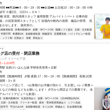
市
 ■■男湯■■ 8：00～19：00 ■■女湯■■ 土日祝10：00～18：00 ※時
談可 ※週2日、1日3ｈ～ＯＫ！
種 浴室、館内清掃スタッフ 雇用形態 アルバイト / パート 仕事内容
湯」の浴室清掃スタッフとして 浴場内や館内の清掃、備品の管理、 洗
かせします。 脱衣所の...
未経験者歓迎
扶養内勤務OK
副業・WワークOK
隔週シフト提出
主婦・主夫歓迎
学歴不問
車通勤OK
未経験者歓迎
制服貸与
交通費支給
バイトデビュー歓迎
K
シフト制
社割あり
深夜
昇給あり
ート
ング店の受付・閉店業務
ニング イトーピア店
円～1,210円
寄駅 近鉄けいはんな線 学研奈良登美ヶ丘駅
市
間 【勤務時間】 夕勤 夜勤 17：00～19：00 【勤務期間】 長期 試用
期間：3ヶ月
クリーニング店にて、 ○お客様のお洋服の預かり、引き渡し ○レジ業務 ○
ミなどの検品 などをお願いします！ 夕方から閉店までの業務です。 未
ルバイトデビューも歓迎♪ ...
迎
扶養内勤務OK
社員登用あり
副業・WワークOK
1日4時間以内OK
主婦・主夫歓迎
フリーター歓迎
産休・育休取得実績あり
シフト自由
場見学可
平日のみOK
未経験者歓迎
ネイルOK
研修あり
社会保険完備