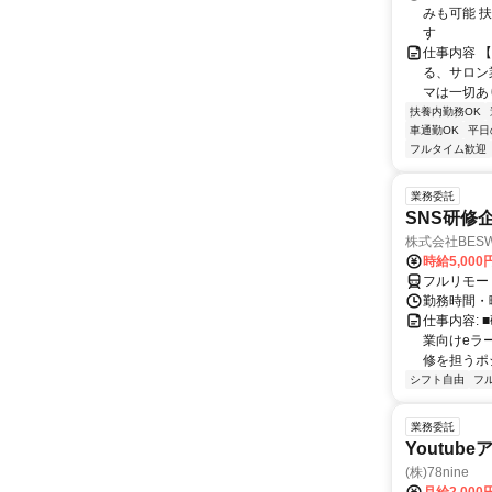
みも可能 
す
仕事内容 
る、サロン
マは一切あ
扶養内勤務OK
車通勤OK
平日
フルタイム歓迎
業務委託
SNS研修
株式会社BES
時給5,000
フルリモー
勤務時間・
仕事内容:
業向けeラ
修を担うポ
シフト自由
フ
業務委託
Youtu
(株)78nine