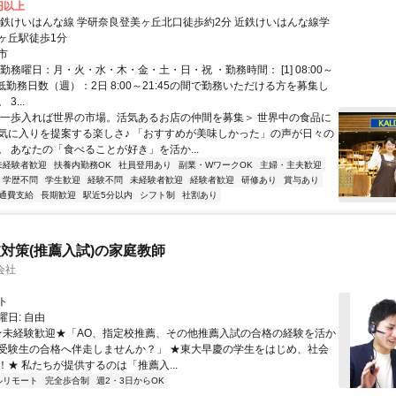
4円以上
近鉄けいはんな線 学研奈良登美ヶ丘北口徒歩約2分 近鉄けいはんな線学
ヶ丘駅徒歩1分
市
勤務曜日：月・火・水・木・金・土・日・祝 ・勤務時間： [1] 08:00～
・最低勤務日数（週）：2日 8:00～21:45の間で勤務いただける方を募集し
3...
＜一歩入れば世界の市場。活気あるお店の仲間を募集＞ 世界中の食品に
気に入りを提案する楽しさ♪ 「おすすめが美味しかった」の声が日々の
。 あなたの「食べることが好き」を活か...
未経験者歓迎
扶養内勤務OK
社員登用あり
副業・WワークOK
主婦・主夫歓迎
学歴不問
学生歓迎
経験不問
未経験者歓迎
経験者歓迎
研修あり
賞与あり
通費支給
長期歓迎
駅近5分以内
シフト制
社割あり
対策(推薦入試)の家庭教師
会社
ト
日: 自由
 ★未経験歓迎★「AO、指定校推薦、その他推薦入試の合格の経験を活か
受験生の合格へ伴走しませんか？」 ★東大早慶の学生をはじめ、社会
！★ 私たちが提供するのは「推薦入...
ルリモート
完全歩合制
週2・3日からOK