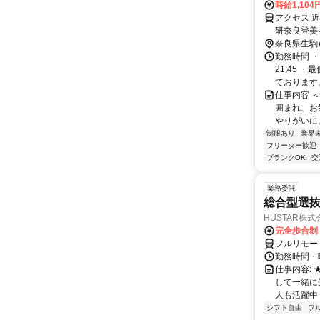
時給1,10
アクセス 
研奈良登美
奈良県生駒
勤務時間 ・
21:45 
ております。 
仕事内容 
囲まれ、お
やりがいに
制服あり
業界
フリーター歓迎
ブランクOK
交
業務委託
総合型選抜
HUSTAR株式
完全歩合制
フルリモー
勤務時間・曜
仕事内容:
して一緒に
人も活躍中
シフト自由
フ