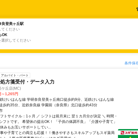
奈良登美ヶ丘駅
奈良登美ヶ丘駅
してください
らOK
らOK
を選択してください
条件保
アルバイト・パート
の処方箋受付・データ入力
ケ丘店(MC)
円～1,265円
近鉄けいはんな線 学研奈良登美ヶ丘南口徒歩約9分、近鉄けいはんな線
徒歩約35分、近鉄奈良線 学園前（奈良県）北口徒歩約43分
市
シフトサイクル：1ヶ月 ／ シフトは前月末に 翌１カ月分が決定 ＼ 時間・
シフトです。 希望休の提出OK！ 「子供の体調不良」「介護や子育て」
休みもお互いサポートしてい...
家事や子育てとの両立も応援！！働きやすさもスキルアップもスギ薬局