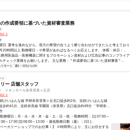
品の作成要領に基づいた資材審査業務
X
0円以上
ト
曜日: 選考を進めながら、双方の希望の合うよう擦り合わせができたらと考えており
月20時間以上 勤務曜日：※希望があればなるべくお応えします。 休暇・休日：...
 医療用医薬品・医療機器に関するプロモーション資材および広告記事のコンプライアン
チェック業務をお願いします。 主な業務： * 作成要領に基づいた資材審査 * ...
ルリモート
週2・3日からOK
ート
リー 店舗スタッフ
ー イオンモール奈良登美ヶ丘店
0円以上
近鉄けいはんな線 学研奈良登美ヶ丘北口徒歩約2分、近鉄けいはんな線
徒歩約41分、近鉄奈良線 学園前（奈良県）北口徒歩約49分 「学研奈良
」より徒歩4分
市
勤務曜日：月・火・水・木・金・土・日・祝 ・勤務時間： [1] 07:00～
 11:00～17:00 [3] 08:00～13:00 ・最低勤務日数（週）：2日 [...
【ベーカリーショップでのお仕事！】 ※時間帯により、主にお任せする