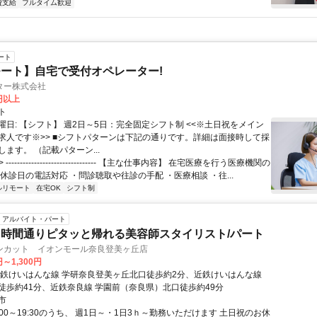
費支給
フルタイム歓迎
ート
ート】自宅で受付オペレーター!
ター株式会社
0円以上
ト
曜日: 【シフト】 週2日～5日：完全固定シフト制 <<※土日祝をメイン
求人です※>> ■シフトパターンは下記の通りです。詳細は面接時して採
ます。 （記載パターン...
 -------------------------------- 【主な仕事内容】 在宅医療を行う医療機関の
休診日の電話対応 ・問診聴取や往診の手配 ・医療相談 ・往...
ルリモート
在宅OK
シフト制
アルバイト・パート
時間通りピタッと帰れる美容師スタイリスト/パート
ンカット イオンモール奈良登美ヶ丘店
円～1,300円
近鉄けいはんな線 学研奈良登美ヶ丘北口徒歩約2分、近鉄けいはんな線
徒歩約41分、近鉄奈良線 学園前（奈良県）北口徒歩約49分
市
:00～19:30のうち、 週1日～・1日3ｈ～勤務いただけます 土日祝のお休