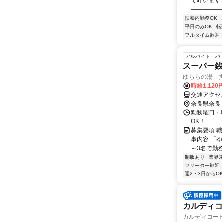
で叶います
―――――
扶養内勤務OK
平日のみOK
転
フルタイム歓迎
アルバイト・パ
スーパー
ゆららの湯 
時給1,120
交通アクセ
奈良県奈良
勤務曜日・時
OK！
募集要項 職
事内容 「
～3名で勤務
制服あり
業界
フリーター歓迎
週2・3日からO
カルディコ
カルディコー