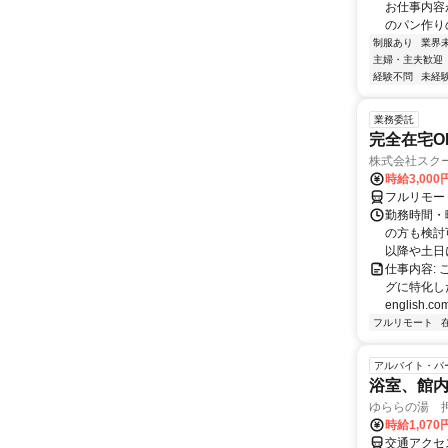
お仕事内容
のパン作り
制服あり
業界
主婦・主夫歓迎
経験不問
未経
業務委託
完全在宅O
株式会社スク
時給3,000
フルリモー
勤務時間・
の方も検討
以降や土日に
仕事内容:
グに特化した英
english.com
フルリモート
アルバイト・パ
浴室、館
ゆららの湯 
時給1,070
交通アクセ