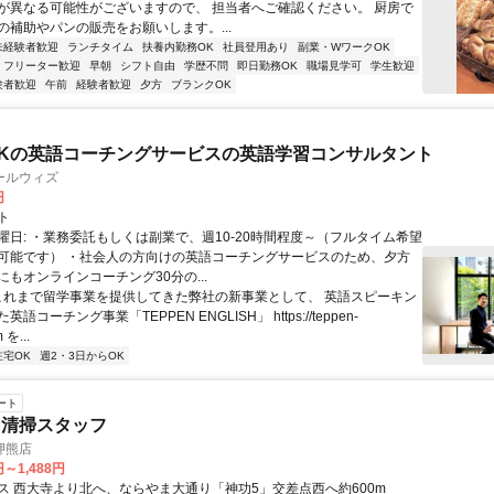
が異なる可能性がございますので、 担当者へご確認ください。 厨房で
の補助やパンの販売をお願いします。...
未経験者歓迎
ランチタイム
扶養内勤務OK
社員登用あり
副業・WワークOK
フリーター歓迎
早朝
シフト自由
学歴不問
即日勤務OK
職場見学可
学生歓迎
験者歓迎
午前
経験者歓迎
夕方
ブランクOK
Kの英語コーチングサービスの英語学習コンサルタント
ールウィズ
円
ト
曜日: ・業務委託もしくは副業で、週10-20時間程度～（フルタイム希望
可能です） ・社会人の方向けの英語コーチングサービスのため、夕方
もオンラインコーチング30分の...
 これまで留学事業を提供してきた弊社の新事業として、 英語スピーキン
語コーチング事業「TEPPEN ENGLISH」 https://teppen-
 を...
在宅OK
週2・3日からOK
ート
内清掃スタッフ
押熊店
円～1,488円
ス 西大寺より北へ、ならやま大通り「神功5」交差点西へ約600m