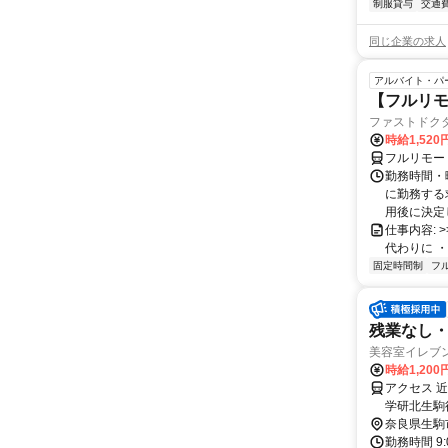
制服貸与
交通
同じ企業の求人
アルバイト・パ
【フルリモ
ファストドク
時給1,52
フルリモー
勤務時間・
に勤務する
用後に決定し
仕事内容: >>
代わりに ・
固定時間制
フ
残業なし・
美容室イレブ
時給1,200
アクセス 
学研北生駒
奈良県生駒
勤務時間 9