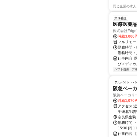
同じ企業の求人
業務委託
医療医薬
株式会社Edge
時給3,00
フルリモー
勤務時間・
勤務時間：
仕事内容:
びメディカル
シフト自由
フ
アルバイト・パ
阪急ベーカ
阪急ベーカリ
時給1,07
アクセス 
学研北生駒
登美ヶ丘駅
奈良県生駒
勤務時間 ・
15:30 [2]
仕事内容 