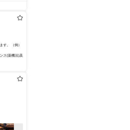
ます。 （例）
ス(薬機法)及