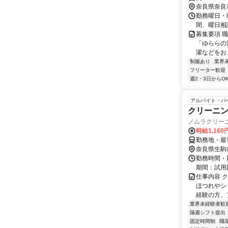
奈良県奈良
勤務曜日・時間
間、曜日相
募集要項 職
「ゆららの
濯などをおま
制服あり
業界
フリーター歓迎
週2・3日からO
アルバイト・パ
クリーニ
ノムラクリー
時給1,160
勤務地・最
奈良県生駒
勤務時間・期
期間：試用
仕事内容 
ほつれやシ
経験の方、ア
業界未経験者歓
隔週シフト提出
固定時間制
職