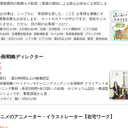
扶養範囲内の勤務も大歓迎 ご家庭の都合による急なお休みにも対応しま
【お仕事は、シンプルに「美容師を楽しむ」こと】 お客様を素敵にす
業務全般をお任せします。 カットやカラーが中心ですが、指名やノル
りません。 だから、目の前のお客様一人ひと...
週1日からOK
土日祝のみOK
主婦・主夫歓迎
バイク通勤OK
シフト自由
のみOK
交通費全額支給
経験者歓迎
ネイルOK
有資格者歓迎
ブランクOK
週2・3日からOK
シフト制
ピアスOK
週4日以上OK
服装自由
髪型・髪色自由
企画/戦略ディレクター
W
円
ト
曜日: ・週10時間以上の稼働想定
 ■研修戦略パートナー／eラーニングコンテンツ企画制作 クライアント企
ーニング教材（各回1時間×全12回）の企画・カリキュラム設計・構成監
ジションです。事業課題から逆...
ルリモート
週2・3日からOK
beアニメのアニメーター・イラストレーター【在宅ワーク】