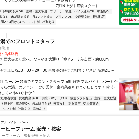
！ ＼ 人気の医療事務デビューはスギ薬局で ／
――――――――――――――― 7割以上が未経験スタート！...
1日4時間以内OK
主婦・主夫歓迎
フリーター歓迎
バイク通勤OK
車通勤OK
勤なし
未経験者歓迎
月1シフト提出
ブランクOK
交通費支給
長期歓迎
週2・3日からOK
シフト制
社割あり
ート
銭湯でのフロントスタッフ
押熊店
円～1,488円
ス 西大寺より北へ、ならやま大通り「神功5」交差点西へ約600m
市
間 土日祝13：00～20：00 ※希望の時間ご相談ください ※週2日～
種 スーパー銭湯でのフロントスタッフ 雇用形態 アルバイト / パート 仕
ゆららの湯」のフロントにて 受付・案内業務をおまかせします！ 常時2
しているので わから...
未経験者歓迎
扶養内勤務OK
副業・WワークOK
隔週シフト提出
主婦・主夫歓迎
学歴不問
車通勤OK
未経験者歓迎
残業なし
制服貸与
交通費支給
K
シフト制
社割あり
昇給あり
アルバイト・パート
ーヒーファーム 販売・接客
ヒーファーム 奈良登美ヶ丘店