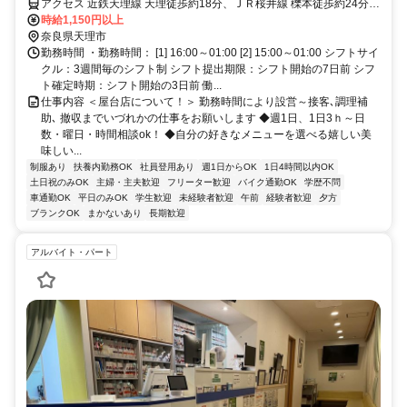
アクセス 近鉄天理線 天理徒歩約18分、ＪＲ桜井線 櫟本徒歩約24分、
近鉄天理線 前栽徒歩約33分
時給1,150円以上
奈良県天理市
勤務時間 ・勤務時間： [1] 16:00～01:00 [2] 15:00～01:00 シフトサイ
クル：3週間毎のシフト制 シフト提出期限：シフト開始の7日前 シフ
ト確定時期：シフト開始の3日前 働...
仕事内容 ＜屋台店について！＞ 勤務時間により設営～接客､調理補
助､ 撤収までいづれかの仕事をお願いします ◆週1日、1日3ｈ～日
数・曜日・時間相談ok！ ◆自分の好きなメニューを選べる嬉しい美
味しい...
制服あり
扶養内勤務OK
社員登用あり
週1日からOK
1日4時間以内OK
土日祝のみOK
主婦・主夫歓迎
フリーター歓迎
バイク通勤OK
学歴不問
車通勤OK
平日のみOK
学生歓迎
未経験者歓迎
午前
経験者歓迎
夕方
ブランクOK
まかないあり
長期歓迎
アルバイト・パート