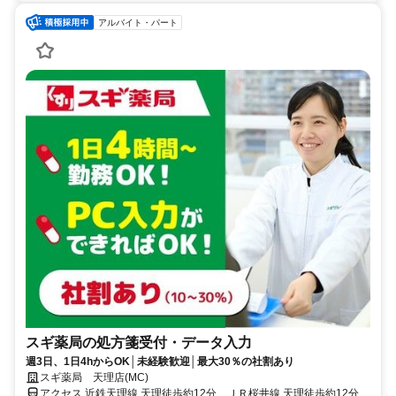
アルバイト・パート
スギ薬局の処方箋受付・データ入力
週3日、1日4hからOK│未経験歓迎│最大30％の社割あり
スギ薬局 天理店(MC)
アクセス 近鉄天理線 天理徒歩約12分、ＪＲ桜井線 天理徒歩約12分、