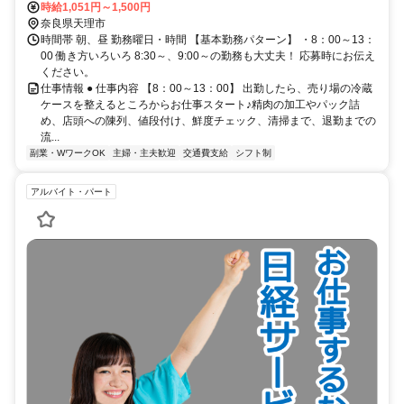
時給1,051円～1,500円
奈良県天理市
時間帯 朝、昼 勤務曜日・時間 【基本勤務パターン】 ・8：00～13：
00 働き方いろいろ 8:30～、9:00～の勤務も大丈夫！ 応募時にお伝え
ください。
仕事情報 ● 仕事内容 【8：00～13：00】 出勤したら、売り場の冷蔵
ケースを整えるところからお仕事スタート♪精肉の加工やパック詰
め、店頭への陳列、値段付け、鮮度チェック、清掃まで、退勤までの
流...
副業・WワークOK
主婦・主夫歓迎
交通費支給
シフト制
アルバイト・パート