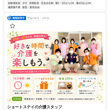
経験者歓迎
夕方
長期歓迎
完全歩合制
週2・3日からOK
週4日以上OK
履歴書不要
髪型・髪色自由
アルバイト・パート
ショートステイの介護スタッフ