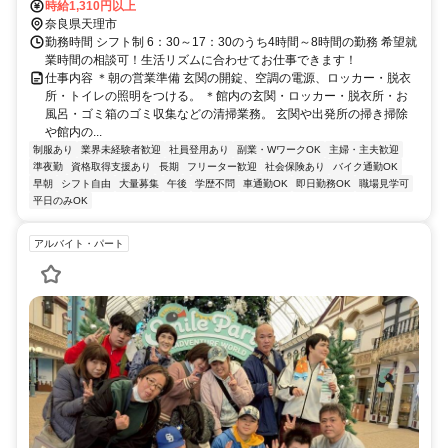
阪国道天理インターから車で20分 ＊天理市、奈良市、山辺郡山添
時給1,310円以上
村、三重県伊賀市など周辺から通勤しているスタッフ多数がいます。
奈良県天理市
勤務時間 シフト制 6：30～17：30のうち4時間～8時間の勤務 希望就
業時間の相談可！生活リズムに合わせてお仕事できます！
仕事内容 ＊朝の営業準備 玄関の開錠、空調の電源、ロッカー・脱衣
所・トイレの照明をつける。 ＊館内の玄関・ロッカー・脱衣所・お
風呂・ゴミ箱のゴミ収集などの清掃業務。 玄関や出発所の掃き掃除
や館内の...
制服あり
業界未経験者歓迎
社員登用あり
副業・WワークOK
主婦・主夫歓迎
準夜勤
資格取得支援あり
長期
フリーター歓迎
社会保険あり
バイク通勤OK
早朝
シフト自由
大量募集
午後
学歴不問
車通勤OK
即日勤務OK
職場見学可
平日のみOK
アルバイト・パート