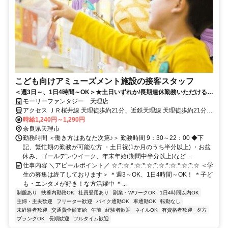
こども向けアミューズメント施設の接客スタッフ
＜週3日～、1日4時間～OK＞★土日いずれか/長期連休勤務いただける方
歓迎★◎ゲーセン好き活躍中♪
モーリーファンタジー 天理店
アクセス ＪＲ桜井線 天理徒歩約21分、近鉄天理線 天理徒歩約21分、
連絡バス 天理徒歩約23分
時給1,240円～1,290円
奈良県天理市
勤務時間 ＜働き方はあなた次第♪＞ 勤務時間 9：30～22：00 ◆下
記、繁忙期の勤務が可能な方 ・土日祝(1か月のうち半分以上) ・お盆
休み、ゴールデンウイーク、年末年始(期間中半分以上)など ...
仕事内容 ＼アピールポイント／ ☆:*:☆:*:☆:*:☆:*:☆:*:☆:*:☆:*:☆ ＜学
生の募集は終了しております＞ ＊週3～OK、1日4時間～OK！ ＊子ど
も・エンタメが好き！な方活躍中 ＊...
制服あり
扶養内勤務OK
社員登用あり
副業・WワークOK
1日4時間以内OK
主婦・主夫歓迎
フリーター歓迎
バイク通勤OK
車通勤OK
転勤なし
未経験者歓迎
交通費全額支給
午前
経験者歓迎
ネイルOK
有資格者歓迎
夕方
ブランクOK
長期歓迎
フルタイム歓迎