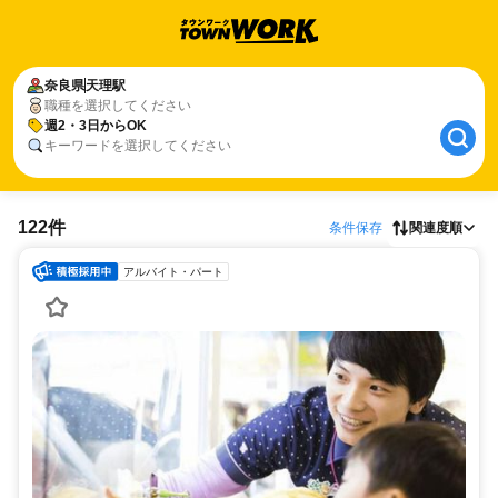
奈良県
天理駅
職種を選択してください
週2・3日からOK
キーワードを選択してください
122件
条件保存
関連度順
アルバイト・パート