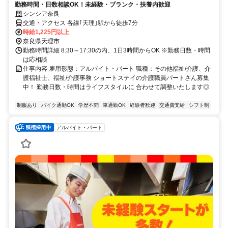
勤務時間・日数相談OK！未経験・ブランク・扶養内歓迎
シンシア奈良
交通・アクセス 各線｢天理｣駅から徒歩7分
時給1,225円以上
奈良県天理市
勤務時間詳細 8:30～17:30の内、1日3時間からOK ※勤務日数・時間
は応相談
仕事内容 雇用形態：アルバイト・パート 職種：その他福祉/介護、介
護福祉士、福祉/介護事務 ショートステイの介護職員パートさん募集
中！ 勤務日数・時間はライフスタイルに 合わせて調整いたします◎
...
制服あり
バイク通勤OK
学歴不問
車通勤OK
経験者歓迎
交通費支給
シフト制
アルバイト・パート