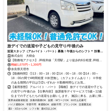
放デイでの送迎や子どもの見守り/午後のみ
送迎スタッフ（アルバイト・パート）募集！午後からのシフト＊ 扶養内
や副業も可能＊子どもたちの見守りもおまかせ＊
株式会社 大樹会
【勤務地アクセス】 JR桜井線「天理駅」より徒歩約6分程度 JR桜井
線「帯解駅(奈良市)」より車で約16分程度 近鉄各線「平端駅(大和郡
時給1,070円～1,300円
山市)」より車で約18分程度 近鉄橿原線「筒井駅(大和郡山市)」より
奈良県天理市
車で約16分程度 〇車・マイカー通勤OK（無料駐車場あり） 〇バイ
【勤務時間】 ①13：00～18：00 ②14：00～18：00 ③14：00～
ク・自転車通勤OK（無料駐輪所あり） ※最寄り駅から徒歩6分の駅
18：00の間で4時間程度 ※休憩無し（カフェタイムあり！） ※学校
チカ好立地の施設です！
のある期間の平日は①②いずれか ※勤務時間などお気...
【雇用形態】 アルバイト・パート 【職種】 放デイでの送迎や子ども
の見守り/午後のみ 【仕事内容】 放課後等デイサービスで3歳～12歳
位までの子どもたちの送迎をお願いします。 施設に来る、お家に帰...
業界未経験者歓迎
扶養内勤務OK
副業・WワークOK
60代も応募可
バイク通勤OK
学歴不問
車通勤OK
経験不問
ブランクOK
交通費支給
週2・3日からOK
シフト制
週4日以上OK