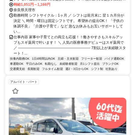
連絡バス 天理徒歩約12分
時給1,051円～1,166円
奈良県天理市
勤務時間 シフトサイクル：1ヶ月 ／ シフトは前月末に 翌１カ月分が
決定 ＼ 時間・曜日は固定シフトです。 希望休の提出OK！ 「子供の
体調不良」「介護や子育て」など 急なお休みもお互いサポートして
い...
仕事内容 家事や子育てとの両立も応援！！働きやすさもスキルアッ
プもスギ薬局で叶います！ ＼ 人気の医療事務デビューはスギ薬局で
／ ―――――――――――――――――――― 7割以上が未経験スタ
ート！...
扶養内勤務OK
1日4時間以内OK
主婦・主夫歓迎
フリーター歓迎
バイク通勤OK
車通勤OK
平日のみOK
転勤なし
未経験者歓迎
月1シフト提出
ブランクOK
交通費支給
長期歓迎
フルタイム歓迎
週2・3日からOK
シフト制
社割あり
アルバイト・パート