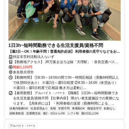
1日3h~短時間勤務できる生活支援員/資格不問
【週2日～OK！年齢不問！普通免許必須】 利用者様の見守りなどをお任
特定非営利活動法人らいず
せします 扶養内勤務OK・子育て世代応援
【勤務地アクセス】 JR万葉まほろば線「天理駅」・奈良交通バス停
「天理駅」下車後徒歩4分 奈良交通バス停「天理市庁前」下車後徒歩
時給1,100円
9分 近鉄天理線「前栽駅」から徒歩22分 JR万葉まほろば線「長柄
奈良県天理市
駅」から車で8分 近鉄天理線「二階堂駅」から車で11分 近鉄天理線
【勤務時間】 ①8:30～18:00の間で3h～時間応相談（実働6時間以上
「平端駅」から車で17分 〇車通勤可(駐車場完備) 〇交通費規定内支
で休憩60分あり） ※週2日～週5日程度 ②9:30～16:00（休憩あり）
給
※週3日～週5日程度で応相談 働き方は柔軟に...
【雇用形態】 アルバイト・パート 【職種】 1日3h～短時間勤務でき
る生活支援員/資格不問 【仕事内容】 障がい者支援施設での業務にな
ります。 【具体的には】 ・利用者様の送迎（勤務時間による、...
扶養内勤務OK
社員登用あり
長期
学歴不問
車通勤OK
職場見学可
転勤なし
経験者歓迎
交通費支給
週2・3日からOK
シフト制
週4日以上OK
アルバイト・パート