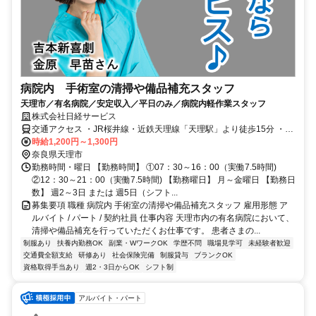
病院内 手術室の清掃や備品補充スタッフ
天理市／有名病院／安定収入／平日のみ／病院内軽作業スタッフ
株式会社日経サービス
交通アクセス ・JR桜井線・近鉄天理線「天理駅」より徒歩15分 ・奈
良交通バス 50・64・65「憩の家病院前」下車 ＜通勤可能エリア＞
時給1,200円～1,300円
橿原市、奈良市、桜井市などからも通勤可能です！ もちろん上記市
奈良県天理市
以外からでもOK！
勤務時間・曜日 【勤務時間】 ①07：30～16：00（実働7.5時間)
②12：30～21：00（実働7.5時間) 【勤務曜日】 月～金曜日 【勤務日
数】 週2～3日 または 週5日（シフト...
募集要項 職種 病院内 手術室の清掃や備品補充スタッフ 雇用形態 ア
ルバイト / パート / 契約社員 仕事内容 天理市内の有名病院において、
清掃や備品補充を行っていただくお仕事です。 患者さまの...
制服あり
扶養内勤務OK
副業・WワークOK
学歴不問
職場見学可
未経験者歓迎
交通費全額支給
研修あり
社会保険完備
制服貸与
ブランクOK
資格取得手当あり
週2・3日からOK
シフト制
アルバイト・パート