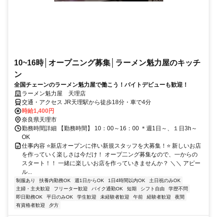
10~16時│オープニング募集│ラーメン魁力屋のキッチ
ン
全国チェーンのラーメン魁力屋で働こう！バイトデビューも歓迎！
ラーメン魁力屋 天理店
交通・アクセス JR天理駅から徒歩18分・車で4分
時給1,400円
奈良県天理市
勤務時間詳細 【勤務時間】 10：00～16：00 ＊週1日～、１日3h～
OK
仕事内容 ⭐新店オープンに伴い新規スタッフを大募集！⭐ 新しいお店
を作っていく楽しさは今だけ！ オープ二ング募集なので、一からの
スタート！！ 一緒に楽しいお店を作っていきませんか？ ＼＼ アピー
ル...
制服あり
扶養内勤務OK
週1日からOK
1日4時間以内OK
土日祝のみOK
主婦・主夫歓迎
フリーター歓迎
バイク通勤OK
短期
シフト自由
学歴不問
即日勤務OK
平日のみOK
学生歓迎
未経験者歓迎
午前
経験者歓迎
夜間
有資格者歓迎
夕方