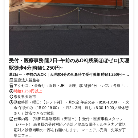
受付・医療事務|週2日~午前のみOK|残業ほぼゼロ|天理
駅徒歩4分|時給1,250円~
週2日～・午前のみOK｜天理駅4分の耳鼻科で受付募集 時給1,250円～／
残業ほぼゼロ／受付・医療事務パート 扶養内歓迎｜先輩が丁寧にサポー
医療法人裕雅会
アクセス: ・最寄り：近鉄・JR「天理」駅 徒歩4分 ・バス：各線「天
トする受付・医療事務 天理駅徒歩4分
時給1,250円以上
理駅前」バス停 下車徒歩すぐ ・自転車通勤可（駐輪可）
奈良県天理市
勤務時間・曜日: 【シフト例】 ・月水金 午前のみ（8:30-13:00） ・火
金 午後のみ（15:00-19:00） ・月2～3回、通し（8:30-19:00／昼休憩
あり）対応できる方歓迎
仕事内容: 【張田耳鼻咽喉科（天理市）】受付・医療事務スタッフ
（パート） 患者様の受付対応／会計／簡単な電子カルテ入力／電話
応対／診療補助の一部をお願いします。 マニュアル完備・先輩が丁
寧にフォ...