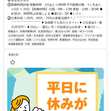
奈良県天理市
勤務時間詳細 実働時間：1日あたり8時間 平均勤務日数：1ヶ月あた
り5日 〜 25日 【勤務時間】 日勤：8時～17時 夜勤：22時～翌5時 ◆
休憩1h、時間帯は現場による ◆週1日～OK ◆シフト...
仕事内容 ＼50代・60代・70代が多数活躍中！／ ￣￣￣￣￣￣￣￣￣
￣￣￣￣￣￣￣￣￣￣ ▶未経験でも安心スタート♪ ▶入社祝金3～最
大20万円！ ▶日払い・週払い可／日給保証はお約束！ ▶週1日～...
制服あり
扶養内勤務OK
社員登用あり
週1日からOK
副業・WワークOK
土日祝のみOK
主婦・主夫歓迎
60代も応募可
資格取得支援あり
フリーター歓迎
バイク通勤OK
短期
シフト自由
学歴不問
車通勤OK
平日のみOK
学生歓迎
未経験者歓迎
午前
経験者歓迎
派遣社員