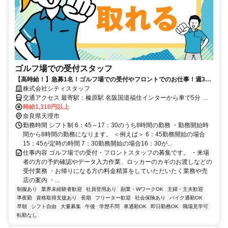
ゴルフ場での受付スタッフ
【高時給！】急募1名！ゴルフ場での受付やフロントでのお仕事！週3日
～週5日で希望可能！残業少なめでプライベート充実！30代40代活躍
株式会社シティスタッフ
中！
交通アクセス 最寄駅：榛原駅 名阪国道福住インターから車で5分 名
阪国道天理インターから車で20分 ＊天理市、奈良市、山辺郡山添
時給1,310円以上
村、三重県伊賀市など周辺から通勤しているスタッフ多数がいます。
奈良県天理市
勤務時間 シフト制 6：45～17：30のうち8時間の勤務 ・勤務開始時
間から8時間の勤務になります。 ＜例えば＞ 6：45勤務開始の場合
15：45が定時の時間 7：30勤務開始の場合16：30が...
仕事内容 ゴルフ場での受付・フロントスタッフの募集です。 ・来場
者の方の予約確認やデータ入力作業、ロッカーのカギのお渡しなどの
受付業務 ・お帰りになる方の料金精算をしていただいたく業務や売
店の案内 ・...
制服あり
業界未経験者歓迎
社員登用あり
副業・WワークOK
主婦・主夫歓迎
準夜勤
資格取得支援あり
長期
フリーター歓迎
社会保険あり
バイク通勤OK
早朝
シフト自由
大量募集
午後
学歴不問
車通勤OK
即日勤務OK
職場見学可
転勤なし