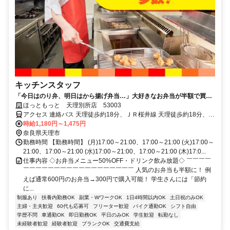
キッチンスタッフ
「今日はのり弁、明日はから揚げ弁当…」大好きなお弁当が半額で買え
るから、今日も働くのが楽しみだ。
ほっともっと 天理別所店 53003
アクセス 連絡バス 天理徒歩約18分、ＪＲ桜井線 天理徒歩約18分、近
鉄天理線 天理徒歩約18分 【電車】JR桜井線「櫟本駅」より徒歩18分
時給1,180円～1,475円
奈良県天理市
勤務時間 【勤務時間】 (月)17:00～21:00、17:00～21:00 (火)17:00～
21:00、17:00～21:00 (水)17:00～21:00、17:00～21:00 (木)17:0...
仕事内容 ◇お弁当メニュー50%OFF・ドリンク飲み放題◇ ￣￣￣￣
￣￣￣￣￣￣￣￣￣￣￣￣￣￣￣￣￣￣ 人気のお弁当も半額に！ 例
えば通常600円のお弁当→300円で購入可能！ 学生さんには「節約
に...
制服あり
扶養内勤務OK
副業・WワークOK
1日4時間以内OK
土日祝のみOK
主婦・主夫歓迎
60代も応募可
フリーター歓迎
バイク通勤OK
シフト自由
学歴不問
車通勤OK
即日勤務OK
平日のみOK
学生歓迎
転勤なし
未経験者歓迎
経験者歓迎
ブランクOK
交通費支給