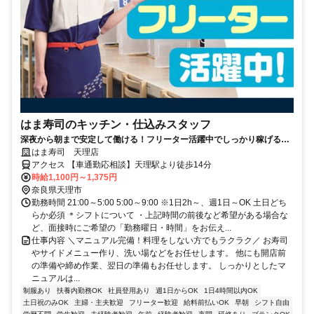
はま寿司のキッチン・仕込みスタッフ
深夜から朝まで安定して働ける！フリーター活躍中でしっかり稼げる環
境です◎
はま寿司 天理店
アクセス 【車通勤応相談】天理駅より徒歩14分
時給1,100円～1,375円
奈良県天理市
勤務時間 21:00～5:00 5:00～9:00 ※1日2h～、週1日～OK 土日どち
らか必須 ＊シフトについて ・上記時間の前後など希望がある場合な
ど、面接時にご希望の「勤務曜日・時間」をお伝え...
仕事内容 ＼マニュアル完備！料理をしない方でもラクラク／ お寿司
やサイドメニュー作り、洗い場などをお任せします。 他にも開店前
の準備や締め作業、翌日の準備もお任せします。 しっかりとしたマ
ニュアルは...
制服あり
扶養内勤務OK
社員登用あり
週1日からOK
1日4時間以内OK
土日祝のみOK
主婦・主夫歓迎
フリーター歓迎
給料前払いOK
早朝
シフト自由