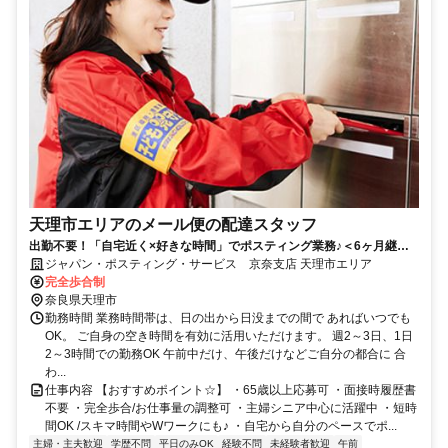
天理市エリアのメール便の配達スタッフ
出勤不要！「自宅近く×好きな時間」でポスティング業務♪＜6ヶ月継続
勤務で合計2万円のプチボーナス＞
ジャパン・ポスティング・サービス 京奈支店 天理市エリア
完全歩合制
奈良県天理市
勤務時間 業務時間帯は、日の出から日没までの間で あればいつでも
OK。 ご自身の空き時間を有効に活用いただけます。 週2～3日、1日
2～3時間での勤務OK 午前中だけ、午後だけなどご自分の都合に 合
わ...
仕事内容 【おすすめポイント☆】 ・65歳以上応募可 ・面接時履歴書
不要 ・完全歩合/お仕事量の調整可 ・主婦シニア中心に活躍中 ・短時
間OK /スキマ時間やWワークにも♪ ・自宅から自分のペースでポ...
主婦・主夫歓迎
学歴不問
平日のみOK
経験不問
未経験者歓迎
午前