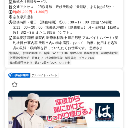
株式会社日経サービス
交通アクセス ・JR桜井線・近鉄天理線「天理駅」より徒歩15分 ・奈
良交通バス 50・64・65「憩の家病院前」下車 ＜通勤可能エリア＞
時給1,200円～1,300円
橿原市、奈良市、桜井市などからも通勤可能です！ もちろん上記市
奈良県天理市
以外からでもOK！
勤務時間・曜日 【勤務時間】 ①08：30～17：00（実働7.5時間）
②11：00～20：00（実働8.0時間) 【勤務曜日】 月～金曜日 【勤務日
数】 週2～3日 または 週5日（シフト...
募集要項 職種 病院内 医療器材洗浄 雇用形態 アルバイト / パート / 契
約社員 仕事内容 天理市内の有名病院において、治療に使用する処置
具の洗浄・収納等を行っていただくお仕事です。 患者さま...
制服あり
扶養内勤務OK
副業・WワークOK
学歴不問
職場見学可
未経験者歓迎
交通費全額支給
研修あり
社会保険完備
制服貸与
ブランクOK
資格取得手当あり
週2・3日からOK
シフト制
アルバイト・パート