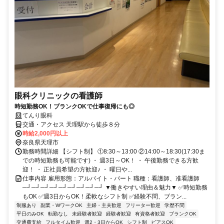
眼科クリニックの看護師
時短勤務OK！ブランクOKで仕事復帰にも◎
てんり眼科
交通・アクセス 天理駅から徒歩８分
時給2,000円以上
奈良県天理市
勤務時間詳細 【シフト制】 ①8:30～13:00 ②14:00～18:30(17:30ま
での時短勤務も可能です) ・ 週3日～OK！ ・ 午後勤務できる方歓
迎！ ・ 正社員希望の方歓迎♪ ・ 曜日や...
仕事内容 雇用形態：アルバイト・パート 職種：看護師、准看護師
─┘─┘─┘─┘─┘─┘─┘─┘─┘ ▼働きやすい理由＆魅力▼ ✅時短勤務
もOK ✅週3日からOK！柔軟なシフト制 ✅経験不問、ブラン...
制服あり
副業・WワークOK
主婦・主夫歓迎
フリーター歓迎
学歴不問
平日のみOK
転勤なし
未経験者歓迎
経験者歓迎
有資格者歓迎
ブランクOK
交通費支給
フルタイム歓迎
週2・3日からOK
シフト制
ピアスOK