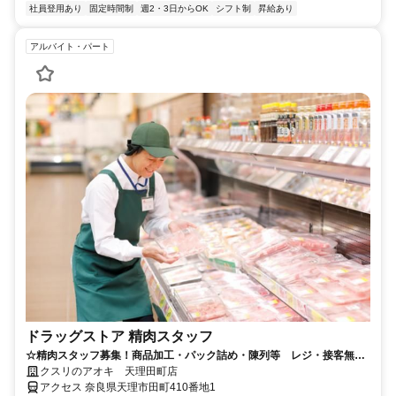
社員登用あり
固定時間制
週2・3日からOK
シフト制
昇給あり
アルバイト・パート
ドラッグストア 精肉スタッフ
☆精肉スタッフ募集！商品加工・パック詰め・陳列等 レジ・接客無
し！
クスリのアオキ 天理田町店
アクセス 奈良県天理市田町410番地1