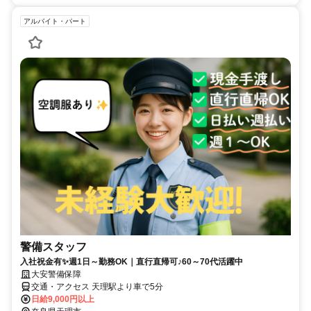
アルバイト・パート
警備スタッフ
入社祝金有✨週1日～勤務OK｜直行直帰可♪60～70代活躍中
大安警備保障
交通・アクセス 天理駅より車で5分
日給9,000円以上