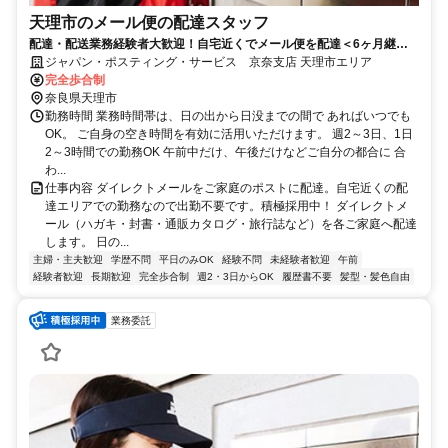
天理市のメール便の配達スタッフ
配達・配送業務経験者大歓迎！自宅近くでメール便を配達＜6ヶ月継続
勤務で合計2万円のプチボーナス＞
ジャパン・ポスティング・サービス 京奈支店 天理市エリア
完全歩合制
奈良県天理市
勤務時間 業務時間帯は、日の出から日没までの間で あればいつでも
OK。 ご自身の空き時間を有効に活用いただけます。 週2～3日、1日
2～3時間での勤務OK 午前中だけ、午後だけなどご自分の都合に 合
わ...
仕事内容 ダイレクトメールをご家庭のポストに配達。自宅近くの配
達エリアでの勤務なので出勤不要です。積極採用中！ ダイレクトメ
ール（ハガキ・封書・通販カタログ・旅行誌など）を各ご家庭へ配達
します。 日の...
主婦・主夫歓迎
学歴不問
平日のみOK
経験不問
未経験者歓迎
午前
経験者歓迎
長期歓迎
完全歩合制
週2・3日からOK
履歴書不要
髪型・髪色自由
業務委託