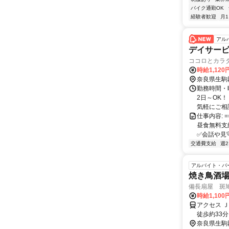
バイク通勤OK
経験者歓迎
月
アル
デイサービ
ココロとカラ
時給1,12
奈良県生駒
勤務時間・曜
2日～OK！
気軽にご相談
仕事内容: 
昼食無料支給
✅️会話や見守
交通費支給
週
アルバイト・パ
焼き鳥酒
備長扇屋 斑
時給1,10
アクセス 
徒歩約33
奈良県生駒