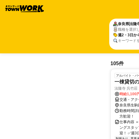
奈良県
法隆
職種を選択
週2・3日か
キーワード
105件
アルバイト・パ
一棟貸切
法隆寺 呉竹莊
時給1,10
交通・アク
奈良県生駒
勤務時間詳細
方歓迎！
仕事内容 
ングスタッ
迎！ ✅週3
制服あり
業界