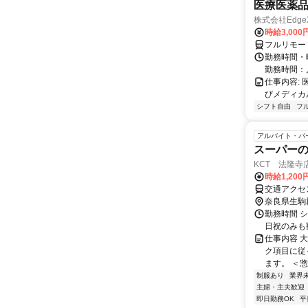
医療医薬
株式会社Edge
時給3,00
フルリモー
勤務時間・
勤務時間：
仕事内容:
びメディカル
シフト自由
フ
アルバイト・パ
スーパー
KCT 法隆寺
時給1,200
奈良県生駒
勤務時間 シ
日祝のみも
仕事内容 
ク項目に従
ます。 ＜惣
制服あり
業界
主婦・主夫歓迎
即日勤務OK
平