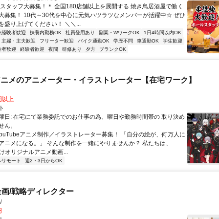
＊スタッフ大募集！＊ 全国180店舗以上を展開する 焼き鳥居酒屋で働く
大募集！ 10代～30代を中心に元気ハツラツなメンバーが活躍中☆ ぜひ
盛り上げてください！ ＼＼...
未経験者歓迎
扶養内勤務OK
社員登用あり
副業・WワークOK
1日4時間以内OK
主婦・主夫歓迎
フリーター歓迎
バイク通勤OK
学歴不問
車通勤OK
学生歓迎
験者歓迎
経験者歓迎
夜間
研修あり
夕方
ブランクOK
beアニメのアニメーター・イラストレーター【在宅ワーク】
0円以上
ト
曜日: 在宅にて業務委託でのお仕事の為、曜日や勤務時間帯の 取り決め
せん。
 YouTubeアニメ制作／イラストレーター募集！ 「自分の絵が、何万人に
アニメになる。」 そんな制作を一緒にやりませんか？ 私たちは、
e向けオリジナルアニメ動画...
ルリモート
週2・3日からOK
企画/戦略ディレクター
W
円