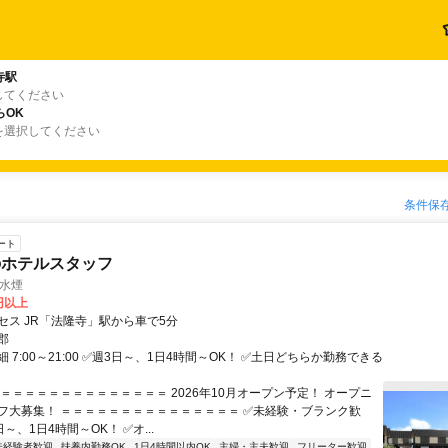
寺駅
してください
らOK
を選択してください
条件保
ート
のホテルスタッフ
 水煙
0円以上
セス JR「法隆寺」駅から車で5分
郡
 7:00～21:00 ✅週3日～、1日4時間～OK！ ✅土日どちらか勤務できる
＝＝＝＝＝＝＝＝＝＝＝＝＝＝＝ 2026年10月オープン予定！ オープニ
フ大募集！ ＝＝＝＝＝＝＝＝＝＝＝＝＝＝＝ ✅未経験・ブランク歓
日～、1日4時間～OK！ ✅オ...
未経験者歓迎
扶養内勤務OK
1日4時間以内OK
主婦・主夫歓迎
フリーター歓迎