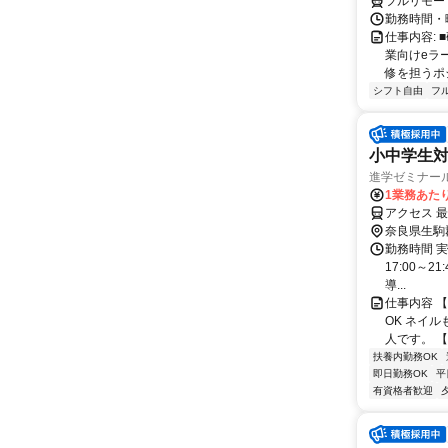
フルリモー
勤務時間・
仕事内容:
業向けeラ
修を担うポ
シフト自由
フ
小中学生
進学ゼミナー
1業務あたり 
アクセス 
奈良県生駒
勤務時間 実
17:00～2
導...
仕事内容 
OK ネイ
人です。 【
扶養内勤務OK
即日勤務OK
平
有資格者歓迎