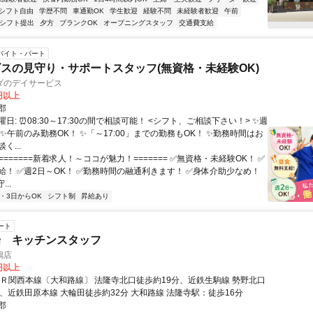
シフト自由
学歴不問
車通勤OK
学生歓迎
経験不問
未経験者歓迎
午前
1シフト提出
夕方
ブランクOK
オープニングスタッフ
交通費支給
バイト・パート
スの見守り・サポートスタッフ(無資格・未経験OK)
ダのデイサービス
0円以上
郡
日: ⏰️08:30～17:30の間で相談可能！ <シフト、ご相談下さい！> ✨週
 ✨午前のみ勤務OK！ ✨「～17:00」までの勤務もOK！ ✨勤務時間はお
く...
========新着求人！～ココが魅力！======= ✅️無資格・未経験OK！ ✅️
！ ✅️週2日～OK！ ✅勤務時間の融通利きます！ ✅️身体介助少なめ！
...
2・3日からOK
シフト制
昇給あり
ート
場 キッチンスタッフ
鳩店
0円以上
ＪＲ関西本線〔大和路線〕 法隆寺北口徒歩約19分、近鉄生駒線 勢野北口
分、近鉄田原本線 大輪田徒歩約32分 大和路線 法隆寺駅：徒歩16分
郡