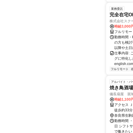
業務委託
完全在宅O
株式会社スク
時給3,000
フルリモー
勤務時間・
の方も検討
以降や土日に
仕事内容:
グに特化した英
english.com
フルリモート
アルバイト・パ
焼き鳥酒
備長扇屋 斑
時給1,10
アクセス 
徒歩約33
奈良県生駒
勤務時間 
日 シフト
で働きたい 