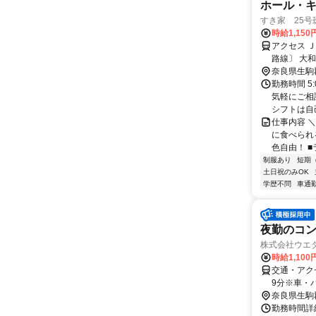
ホール・
すき家 25号
時給1,150
アクセス 
路線〕 大
沿い、中宮
奈良県生駒
勤務時間 5
気軽にご相
シフトは自己
仕事内容 
に食べられ
色自由！ ■
制服あり
短期
土日祝のみOK
学歴不問
車通勤
夜勤のコン
株式会社ウエ
時給1,100
交通・アク
9分※車・
奈良県生駒
勤務時間詳