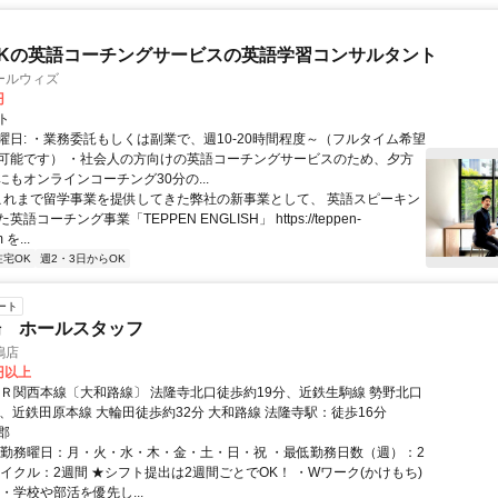
Kの英語コーチングサービスの英語学習コンサルタント
ールウィズ
円
ト
曜日: ・業務委託もしくは副業で、週10-20時間程度～（フルタイム希望
可能です） ・社会人の方向けの英語コーチングサービスのため、夕方
もオンラインコーチング30分の...
 これまで留学事業を提供してきた弊社の新事業として、 英語スピーキン
語コーチング事業「TEPPEN ENGLISH」 https://teppen-
 を...
在宅OK
週2・3日からOK
ート
場 ホールスタッフ
鳩店
0円以上
ＪＲ関西本線〔大和路線〕 法隆寺北口徒歩約19分、近鉄生駒線 勢野北口
分、近鉄田原本線 大輪田徒歩約32分 大和路線 法隆寺駅：徒歩16分
郡
・勤務曜日：月・火・水・木・金・土・日・祝 ・最低勤務日数（週）：2
サイクル：2週間 ★シフト提出は2週間ごとでOK！ ・Wワーク(かけもち)
・学校や部活を優先し...