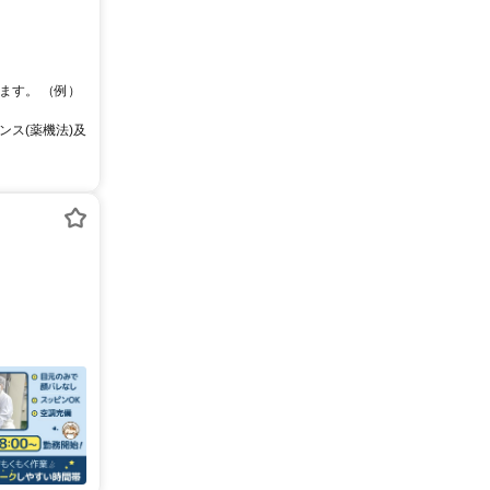
ます。 （例）
ス(薬機法)及