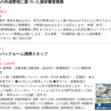
品の作成要領に基づいた資材審査業務
X
0円以上
ト
曜日: 選考を進めながら、双方の希望の合うよう擦り合わせができたらと考えており
月20時間以上 勤務曜日：※希望があればなるべくお応えします。 休暇・休日：...
 医療用医薬品・医療機器に関するプロモーション資材および広告記事のコンプライアン
チェック業務をお願いします。 主な業務： * 作成要領に基づいた資材審査 * ...
ルリモート
週2・3日からOK
ート
のバックルーム清掃スタッフ
店
円～1,500円
交通アクセス 最寄駅：法隆寺駅 法隆寺駅～徒歩9分＊車通勤OK＊バイク通勤OK
郡
フト制 ＼勤務時間について／ 18:00～22:00 ★週2日～、応相談！ ★土
歓迎です！ ◆1か月ごとの希望シフト制 ◆Wワーク・副業歓迎◎
大手食品スーパーのバックルーム内で清掃作業をお任せします。 チェッ
って清掃していくダケ♪ ＊シフトにより以下3つの部門を担当して頂き
菜＞ 寿司ロボットの分解・洗浄 ボ...
未経験者歓迎
扶養内勤務OK
副業・WワークOK
1日4時間以内OK
土日祝のみOK
60代も応募可
フリーター歓迎
バイク通勤OK
シフト自由
学歴不問
車通勤OK
日のみOK
転勤なし
未経験者歓迎
交通費全額支給
経験者歓迎
残業なし