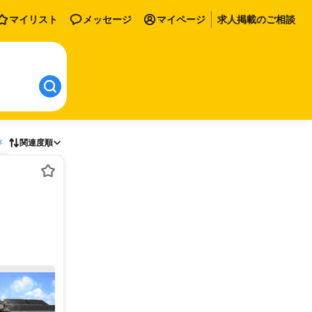
マイリスト
メッセージ
マイページ
求人掲載のご相談
存
関連度順