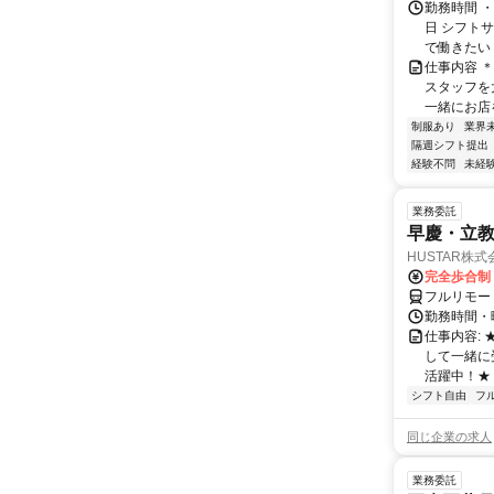
勤務時間 
日 シフト
で働きたい 
仕事内容 
スタッフを
一緒にお店を
制服あり
業界
隔週シフト提出
経験不問
未経
業務委託
早慶・立教
HUSTAR株式
完全歩合制
フルリモー
勤務時間・曜
仕事内容:
して一緒に
活躍中！★
シフト自由
フ
同じ企業の求人
業務委託