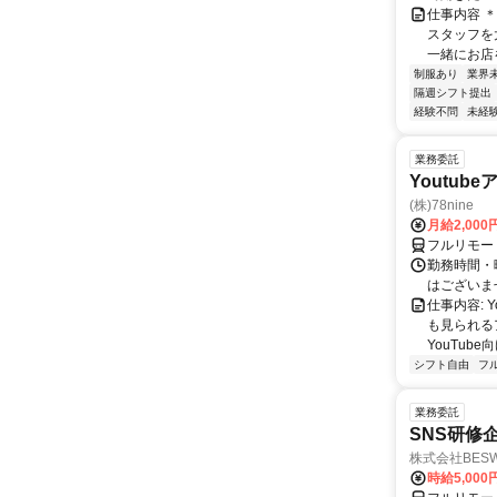
仕事内容 
スタッフを
一緒にお店を
制服あり
業界
隔週シフト提出
経験不問
未経
業務委託
Youtu
(株)78nine
月給2,00
フルリモー
勤務時間・
はございま
仕事内容:
も見られる
YouTub
シフト自由
フ
業務委託
SNS研修
株式会社BES
時給5,000