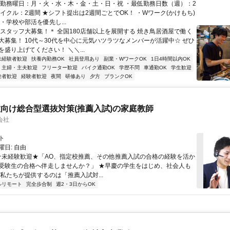
・勤務曜日：月・火・水・木・金・土・日・祝 ・最低勤務日数（週）：2
サイクル：2週間 ★シフト提出は2週間ごとでOK！ ・Wワーク(かけもち)
・学校や部活を優先し...
＊スタッフ大募集！＊ 全国180店舗以上を展開する 焼き鳥居酒屋で働く
大募集！ 10代～30代を中心に元気ハツラツなメンバーが活躍中☆ ぜひ
盛り上げてください！ ＼＼...
未経験者歓迎
扶養内勤務OK
社員登用あり
副業・WワークOK
1日4時間以内OK
主婦・主夫歓迎
フリーター歓迎
バイク通勤OK
学歴不問
車通勤OK
学生歓迎
験者歓迎
経験者歓迎
夜間
研修あり
夕方
ブランクOK
向け総合型選抜対策(推薦入試)の家庭教師
会社
ト
日: 自由
 ★未経験歓迎★「AO、指定校推薦、その他推薦入試の合格の経験を活か
受験生の合格へ伴走しませんか？」 ★早慶の学生をはじめ、社会人も
 私たちが提供するのは「推薦入試対...
ルリモート
完全歩合制
週2・3日からOK