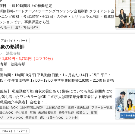
ト
曜日: ・週10時間以上の稼働想定
 ■研修戦略パートナー／eラーニングコンテンツ企画制作 クライアント企
ーニング教材（各回1時間×全12回）の企画・カリキュラム設計・構成監
ジションです。事業課題から逆...
ルリモート
週2・3日からOK
アルバイト・パート
対象の塾講師
ル 法隆寺校
1,820円～3,731円（コマ 70分）
最寄駅：法隆寺駅
郡
働時間：1時間10分/日 平均勤務日数：1ヶ月あたり4日～15日 平日：
1:45 小学生集団指導:17:00～19:00 中学生集団指導:19:00～21:40 個別指
【服装】 私服勤務可能(白衣の貸出あり) 髪色についても規定範囲内にて
ルも落ち着いたワンカラーはOK この求人は職業紹介事業者による紹介求
職業紹介事業者】 会社名：...
週1日からOK
1日4時間以内OK
土日祝のみOK
主婦・主夫歓迎
フリーター歓迎
日のみOK
学生歓迎
英語
未経験者歓迎
経験者歓迎
残業なし
夜間
夕方
ブランクOK
長期歓迎
週2・3日からOK
シフト制
アルバイト・パート