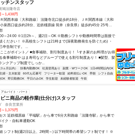
キッチンスタッフ
斑鳩法隆寺店
円～1,438円
ＪＲ関西本線〔大和路線〕 法隆寺北口徒歩約18分、ＪＲ関西本線〔大和
和小泉西口徒歩約28分、近鉄橿原線 筒井（奈良県）徒歩約45分 25号線
寺東交差点近く
郡
:00～24:00 ※1日2h～、週2日～OK ※勤務シフトや勤務時間帯は面接で
談ください！ ※高校生シフトは21時まで(深夜勤務発生を防ぐため) ・
申告制です。 ...
＼ここがポイント／ ■食事補助、割引制度あり！ └すき家のお料理がお得
る食事補助や はま寿司などグループで使える割引制度あり！ ■髪型、髪
ランクアップ制度でしっか...
（3ヵ月以内）
扶養内勤務OK
社員登用あり
副業・WワークOK
1日4時間以内OK
主婦・主夫歓迎
60代も応募可
フリーター歓迎
給料前払いOK
早朝
シフト自由
OK
即日勤務OK
平日のみOK
学生歓迎
未経験者歓迎
午前
アルバイト・パート
ビニ商品の軽作業(仕分け)スタッフ
ダ 奈良営業所
円～1,375円
セス 近鉄橿原線「平端駅」から車で6分大和路線「法隆寺駅」から車で
バイク・自転車通勤OK
郡
細 シフト制(週2日以上、2時間～) 以下時間帯の希望シフト制です！ ※