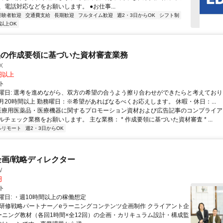
、電話対応などをお願いします。 ●お仕事...
経験者歓迎
交通費支給
長期歓迎
フルタイム歓迎
週2・3日からOK
シフト制
以上OK
品の作成要領に基づいた資材審査業務
X
0円以上
ト
曜日: 選考を進めながら、双方の希望の合うよう擦り合わせができたらと考えており
月20時間以上 勤務曜日：※希望があればなるべくお応えします。 休暇・休日：...
 医療用医薬品・医療機器に関するプロモーション資材および広告記事のコンプライアン
チェック業務をお願いします。 主な業務： * 作成要領に基づいた資材審査 * ...
ルリモート
週2・3日からOK
企画/戦略ディレクター
W
円
ト
曜日: ・週10時間以上の稼働想定
 ■研修戦略パートナー／eラーニングコンテンツ企画制作 クライアント企
ーニング教材（各回1時間×全12回）の企画・カリキュラム設計・構成監