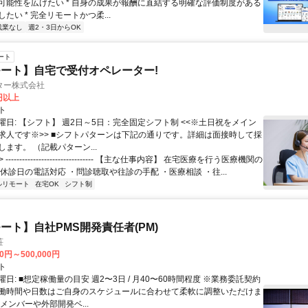
可能性を広げたい * 自身の成果が報酬に直結する明確な評価制度がある
たい * 完全リモートかつ柔...
残業なし
週2・3日からOK
ート
ート】自宅で受付オペレーター!
ター株式会社
0円以上
ト
曜日: 【シフト】 週2日～5日：完全固定シフト制 <<※土日祝をメイン
求人です※>> ■シフトパターンは下記の通りです。詳細は面接時して採
ます。 （記載パターン...
 -------------------------------- 【主な仕事内容】 在宅医療を行う医療機関の
休診日の電話対応 ・問診聴取や往診の手配 ・医療相談 ・往...
ルリモート
在宅OK
シフト制
ート】自社PMS開発責任者(PM)
荘
00円～500,000円
ト
日: ■想定稼働量の目安 週2〜3日 / 月40〜60時間程度 ※業務委託契約
働時間や日数はご自身のスケジュールに合わせて柔軟に調整いただけま
メンバーや外部開発ベ...