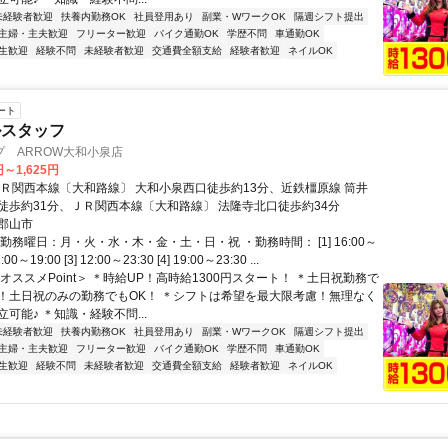
未経験者歓迎
扶養内勤務OK
社員登用あり
副業・WワークOK
隔週シフト提出
主婦・主夫歓迎
フリーター歓迎
バイク通勤OK
学歴不問
車通勤OK
生歓迎
経験不問
未経験者歓迎
交通費全額支給
経験者歓迎
ネイルOK
ート
ルスタッフ
 ARROW大和小泉店
円～1,625円
ＪＲ関西本線〔大和路線〕 大和小泉西口徒歩約13分、近鉄橿原線 筒井
徒歩約31分、ＪＲ関西本線〔大和路線〕 法隆寺北口徒歩約34分
郡山市
勤務曜日：月・火・水・木・金・土・日・祝 ・勤務時間： [1] 16:00～
2:00～19:00 [3] 12:00～23:30 [4] 19:00～23:30 ...
オススメPoint＞ ＊時給UP！高時給1300円スタート！ ＊土日祝勤務で
！土日祝のみの勤務でもOK！ ＊シフトは希望を最大限考慮！無理なく
可能♪ ＊知識・経験不問...
未経験者歓迎
扶養内勤務OK
社員登用あり
副業・WワークOK
隔週シフト提出
主婦・主夫歓迎
フリーター歓迎
バイク通勤OK
学歴不問
車通勤OK
生歓迎
経験不問
未経験者歓迎
交通費全額支給
経験者歓迎
ネイルOK