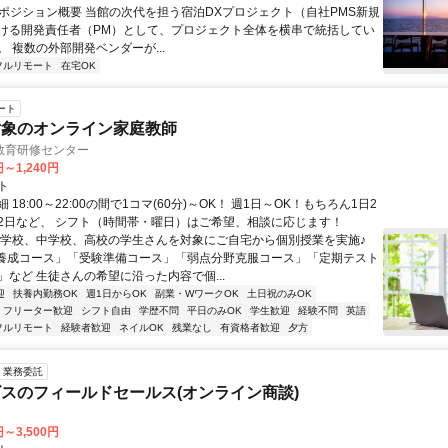
 ■ポジション概要 当館の次代を担う宿泊DXプロジェクト（自社PMS新規
ける開発責任者（PM）として、プロジェクト全体を横串で統括してい
 複数の外部開発ベンダーが...
フルリモート
在宅OK
ート
対象のオンライン家庭教師
教育研修センター
円～1,240円
ト
 18:00～22:00の間で1コマ(60分)～OK！ 週1日～OK！もちろん1日2
2日など、 シフト（時間帯・曜日）はご希望、相談に応じます！
小学校、中学校、高校の学生さんを対象にご自宅から個別授業を実施♪
養成コース」「受験準備コース」「弱点分野克服コース」「定期テスト
」など 生徒さんの希望に沿った内容で個...
迎
扶養内勤務OK
週1日からOK
副業・WワークOK
土日祝のみOK
フリーター歓迎
シフト自由
学歴不問
平日のみOK
学生歓迎
経験不問
英語
フルリモート
経験者歓迎
ネイルOK
残業なし
有資格者歓迎
夕方
業務委託
スのフィールドセールス(オンライン商談)
円～3,500円