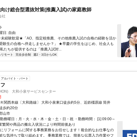
向け総合型選抜対策(推薦入試)の家庭教師
会社
ト
日: 自由
 ★未経験歓迎★「AO、指定校推薦、その他推薦入試の合格の経験を活か
受験生の合格へ伴走しませんか？」 ★早慶の学生をはじめ、社会人も
 私たちが提供するのは「推薦入試対...
ルリモート
完全歩合制
週2・3日からOK
アルバイト・パート
ッフ
DION) 大和小泉サービスセンター
円
ＪＲ関西本線〔大和路線〕 大和小泉東口徒歩約5分、近鉄橿原線 筒井
徒歩約20分
郡山市
勤務曜日：月・火・水・木・金・土・日・祝 ・勤務時間： [1] 09:00～
 ※営業繁閑や商品の搬出入状況により時間前後あり
主にリフォームに関する事務業務をお任せします！複合的なお仕事なの
鮮な気持ちで取り組めます。 事務業務では、簡単な伝票入力作業やフ