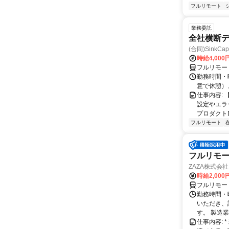
フルリモート
業務委託
全社横断
(合同)SinkCapi
時給4,000
フルリモー
勤務時間・曜
意で休憩）
仕事内容:
設定やエラ
プロダクトDB
フルリモート
フルリモー
ZAZA株式会社
時給2,000
フルリモー
勤務時間・
いただき、
す。 製造
仕事内容: