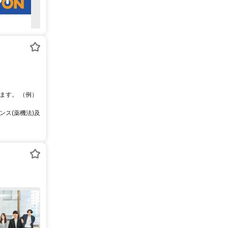
ます。 （例）
ス(薬機法)及