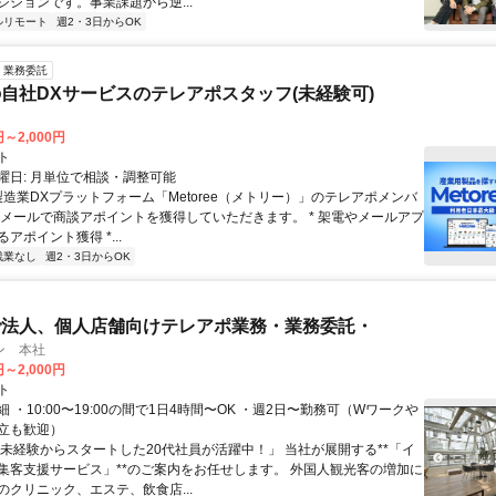
ジションです。事業課題から逆...
ルリモート
週2・3日からOK
業務委託
自社DXサービスのテレアポスタッフ(未経験可)
円～2,000円
ト
曜日: 月単位で相談・調整可能
製造業DXプラットフォーム「Metoree（メトリー）」のテレアポメンバ
やメールで商談アポイントを獲得していただきます。 * 架電やメールアプ
アポイント獲得 *...
残業なし
週2・3日からOK
で法人、個人店舗向けテレアポ業務・業務委託・
ン 本社
円～2,000円
ト
 ・10:00〜19:00の間で1日4時間〜OK ・週2日〜勤務可（Wワークや
立も歓迎）
「未経験からスタートした20代社員が活躍中！」 当社が展開する**「イ
集客支援サービス」**のご案内をお任せします。 外国人観光客の増加に
のクリニック、エステ、飲食店...