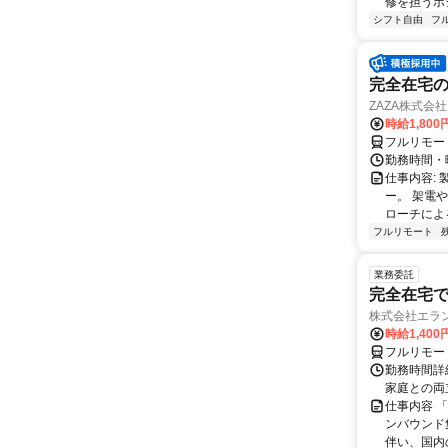
修を担うポ
シフト自由
フ
完全在宅の
ZAZA株式会社
時給1,800
フルリモー
勤務時間・
仕事内容: 
ー。 架電
ローチによる
フルリモート
業務委託
完全在宅
株式会社エラ
時給1,400
フルリモー
勤務時間詳細
家庭との両
仕事内容 
ンバウンド
伴い、国内