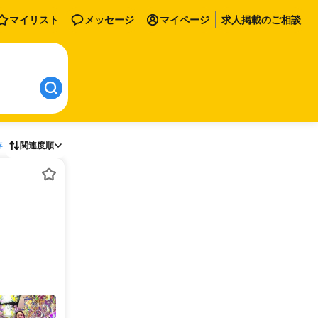
マイリスト
メッセージ
マイページ
求人掲載のご相談
存
関連度順