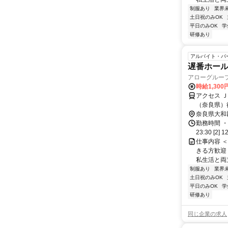
制服あり
業界
土日祝のみOK
平日のみOK
学
研修あり
アルバイト・パ
遅番ホー
アローグループ
時給1,300
アクセス 
（奈良県）
奈良県大和
勤務時間 ・
23:30 [2] 1
仕事内容 ＜
きる方歓迎
私生活と両立
制服あり
業界
土日祝のみOK
平日のみOK
学
研修あり
同じ企業の求人