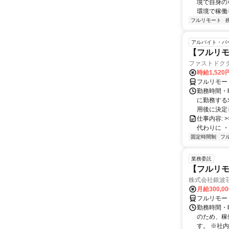
境で自身の
環境で稼働し
フルリモート
アルバイト・パ
【フルリモ
ファストドク
時給1,52
フルリモー
勤務時間・
に勤務する
用後に決定し
仕事内容: >>
代わりに ・
固定時間制
フ
業務委託
【フルリモ
株式会社銀波
月給300,0
フルリモー
勤務時間・曜
のため、稼
す。 ※社内