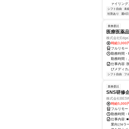
ァイリング
シフト自由
未
社割あり
週4日
業務委託
医療医薬
株式会社Edge
時給3,00
フルリモー
勤務時間・
勤務時間：
仕事内容:
びメディカル
シフト自由
フ
業務委託
SNS研修
株式会社BES
時給5,000
フルリモー
勤務時間・
仕事内容:
業向けeラ