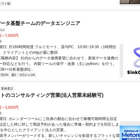
シフト制
データ基盤チームのデータエンジニア
tal
円～7,000円
ト
日: 月160時間程度 フルリモート、貸与PC、10:00~18:30（1時間任
、クライアントとのmtgが週に数回
 【職務内容】 社内からのデータ連携要望に合わせて、新規データ連携の
ー対応などを行う。 内製ツールの保守・改善（主にpython）を行う。
=>分析基盤(BQ...
在宅OK
週2・3日からOK
業務委託
トのコンサルティング営業(法人営業未経験可)
円～3,000円
ト
曜日: カレンダーツールにご自身の都合に合わせて稼働可能時間を設定
設定した枠に対して商談予約があった場合に準備～契約までを対応しま
業を中心としたクライアント法人の営業...
 * 若手メンバーがリードする、新しいチャレンジを歓迎するフラットな環