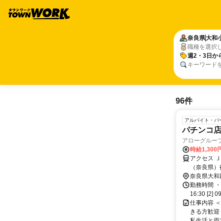
奈良県
大和
職種を選択
週2・3日か
キーワード
96件
アルバイト・パ
パチンコ
アローグループ
時給1,300
アクセス 
（奈良県）
奈良県大和
勤務時間 ・
16:30 [2] 0
仕事内容 ＜
きる方歓迎
私生活と両立