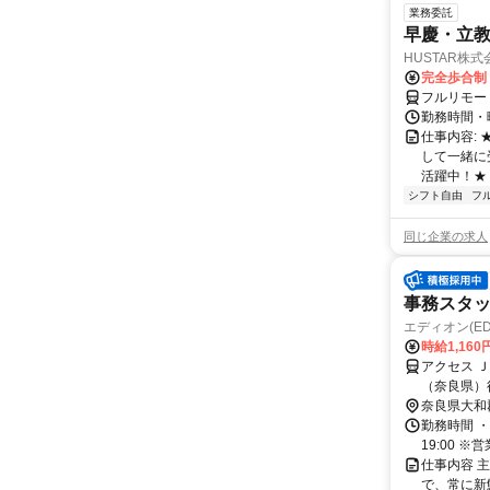
業務委託
早慶・立教
HUSTAR株式
完全歩合制
フルリモー
勤務時間・曜
仕事内容:
して一緒に
活躍中！★
シフト自由
フ
同じ企業の求人
事務スタ
エディオン(E
時給1,160
アクセス 
（奈良県）
奈良県大和
勤務時間 ・
19:00
仕事内容 
で、常に新