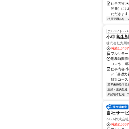
仕事内容:
開発）にお
ただきます。
社員登用あり
アルバイト・パ
小中高生
株式会社九州
時給1,040
フルリモー
勤務時間詳細
コマや、週
仕事内容 
✅「基礎力
対策コース
業界未経験者歓
主婦・主夫歓迎
未経験者歓迎
自社サービ
ZAZA株式会社
時給2,500