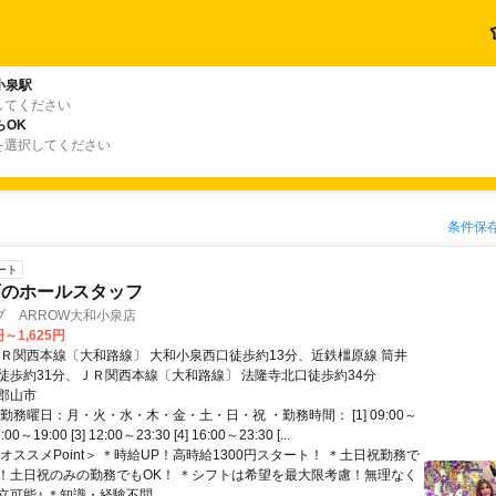
小泉駅
してください
らOK
を選択してください
条件保
ート
店のホールスタッフ
 ARROW大和小泉店
円～1,625円
ＪＲ関西本線〔大和路線〕 大和小泉西口徒歩約13分、近鉄橿原線 筒井
徒歩約31分、ＪＲ関西本線〔大和路線〕 法隆寺北口徒歩約34分
郡山市
勤務曜日：月・火・水・木・金・土・日・祝 ・勤務時間： [1] 09:00～
9:00～19:00 [3] 12:00～23:30 [4] 16:00～23:30 [...
オススメPoint＞ ＊時給UP！高時給1300円スタート！ ＊土日祝勤務で
！土日祝のみの勤務でもOK！ ＊シフトは希望を最大限考慮！無理なく
可能♪ ＊知識・経験不問...